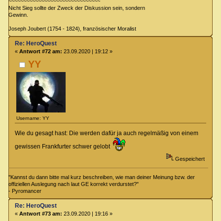
~~~~~~~~~~~~~~~~~~~~~~~~~~~~~~~
Nicht Sieg sollte der Zweck der Diskussion sein, sondern
Gewinn.
Joseph Joubert (1754 - 1824), französischer Moralist
Re: HeroQuest
«
Antwort #72 am:
23.09.2020 | 19:12 »
YY
Username: YY
Wie du gesagt hast: Die werden dafür ja auch regelmäßig von einem
gewissen Frankfurter schwer gelobt
Gespeichert
"Kannst du dann bitte mal kurz beschreiben, wie man deiner Meinung bzw. der
offiziellen Auslegung nach laut GE korrekt verdurstet?"
- Pyromancer
Re: HeroQuest
«
Antwort #73 am:
23.09.2020 | 19:16 »