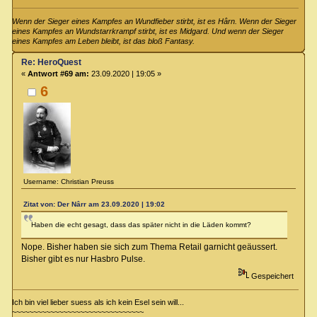
Wenn der Sieger eines Kampfes an Wundfieber stirbt, ist es Hârn. Wenn der Sieger
eines Kampfes an Wundstarrkrampf stirbt, ist es Midgard. Und wenn der Sieger
eines Kampfes am Leben bleibt, ist das bloß Fantasy.
Re: HeroQuest
«
Antwort #69 am:
23.09.2020 | 19:05 »
6
Username: Christian Preuss
Zitat von: Der Nârr am 23.09.2020 | 19:02
Haben die echt gesagt, dass das später nicht in die Läden kommt?
Nope. Bisher haben sie sich zum Thema Retail garnicht geäussert.
Bisher gibt es nur Hasbro Pulse.
Gespeichert
Ich bin viel lieber suess als ich kein Esel sein will...
~~~~~~~~~~~~~~~~~~~~~~~~~~~~~~~