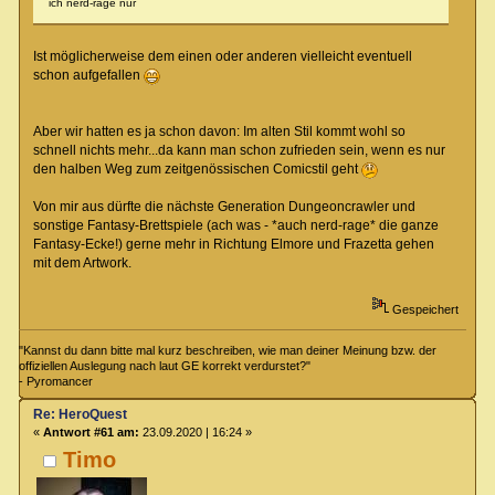
ich nerd-rage nur
Ist möglicherweise dem einen oder anderen vielleicht eventuell
schon aufgefallen
Aber wir hatten es ja schon davon: Im alten Stil kommt wohl so
schnell nichts mehr...da kann man schon zufrieden sein, wenn es nur
den halben Weg zum zeitgenössischen Comicstil geht
Von mir aus dürfte die nächste Generation Dungeoncrawler und
sonstige Fantasy-Brettspiele (ach was - *auch nerd-rage* die ganze
Fantasy-Ecke!) gerne mehr in Richtung Elmore und Frazetta gehen
mit dem Artwork.
Gespeichert
"Kannst du dann bitte mal kurz beschreiben, wie man deiner Meinung bzw. der
offiziellen Auslegung nach laut GE korrekt verdurstet?"
- Pyromancer
Re: HeroQuest
«
Antwort #61 am:
23.09.2020 | 16:24 »
Timo