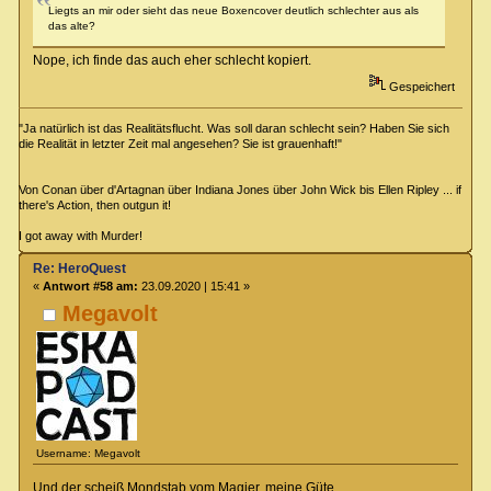
Liegts an mir oder sieht das neue Boxencover deutlich schlechter aus als
das alte?
Nope, ich finde das auch eher schlecht kopiert.
Gespeichert
"Ja natürlich ist das Realitätsflucht. Was soll daran schlecht sein? Haben Sie sich
die Realität in letzter Zeit mal angesehen? Sie ist grauenhaft!"
Von Conan über d'Artagnan über Indiana Jones über John Wick bis Ellen Ripley ... if
there's Action, then outgun it!
I got away with Murder!
Re: HeroQuest
«
Antwort #58 am:
23.09.2020 | 15:41 »
Megavolt
Username: Megavolt
Und der scheiß Mondstab vom Magier, meine Güte.