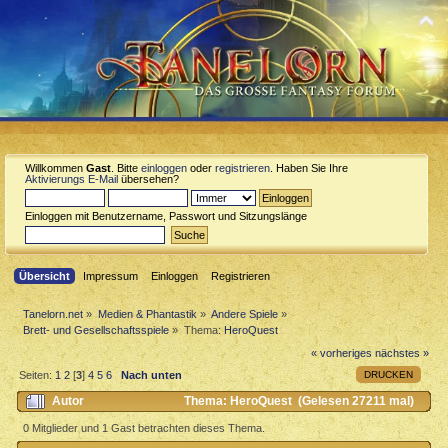
Willkommen
Gast
. Bitte
einloggen
oder
registrieren
. Haben Sie Ihre
Aktivierungs E-Mail
übersehen?
Einloggen mit Benutzername, Passwort und Sitzungslänge
Übersicht
Impressum
Einloggen
Registrieren
Tanelorn.net
»
Medien & Phantastik
»
Andere Spiele
»
Brett- und Gesellschaftsspiele
»
Thema:
HeroQuest
« vorheriges
nächstes »
DRUCKEN
Seiten:
1
2
[
3
]
4
5
6
Nach unten
Autor
Thema: HeroQuest (Gelesen 27211 mal)
0 Mitglieder und 1 Gast betrachten dieses Thema.