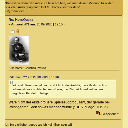
"Kannst du dann bitte mal kurz beschreiben, wie man deiner Meinung bzw. der
offiziellen Auslegung nach laut GE korrekt verdurstet?"
- Pyromancer
Re: HeroQuest
«
Antwort #71 am:
23.09.2020 | 19:10 »
6
Username: Christian Preuss
Zitat von: YY am 23.09.2020 | 19:06
Wir spekulieren nur wild rum und ich bin der Ansicht, dass Hasbro schon
schwer einen am Helm haben müsste, das Ding nicht weltweit in den
regulären Handel zu bringen.
Wäre nicht der erste größere Spielzeugproduzent, der gerade bei
Prestigeprodukten sowas machen würde (*HUST*Lego*HUST*).
Gespeichert
Ich bin viel lieber suess als ich kein Esel sein will...