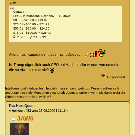
Zitat
Canada
FedEx international Economy 7- 10 days
$0.00 - $25.00 = $19.99
$25.01 - $50.00 = $21.99
$50.01 - $75.00 = $24.99
$75.01 - $100.00 = $26.99
$100.01 – up = $29.99
Allerdings: Kanada geht, aber nicht Quebec...
Ist Trump eigentlich auch CEO bei Hasbro oder warum versemmeln
die so etwas so massiv?
Gespeichert
Intelligenz und intelligentes Handeln müssen sehr weh tun. Warum sollten sich
ansonsten so viele Menschen zwanghaft dumm anstellen, wenn sie damit nicht die
Schmerzen vermeiden wollten?
Re: HeroQuest
«
Antwort #53 am:
23.09.2020 | 11:16 »
JAW6