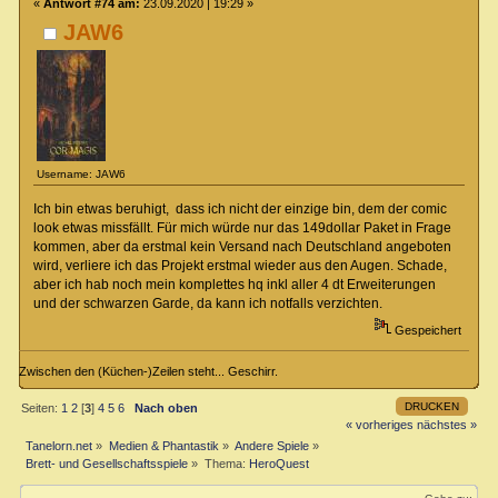
«
Antwort #74 am:
23.09.2020 | 19:29 »
JAW6
Username: JAW6
Ich bin etwas beruhigt, dass ich nicht der einzige bin, dem der comic
look etwas missfällt. Für mich würde nur das 149dollar Paket in Frage
kommen, aber da erstmal kein Versand nach Deutschland angeboten
wird, verliere ich das Projekt erstmal wieder aus den Augen. Schade,
aber ich hab noch mein komplettes hq inkl aller 4 dt Erweiterungen
und der schwarzen Garde, da kann ich notfalls verzichten.
Gespeichert
Zwischen den (Küchen-)Zeilen steht... Geschirr.
DRUCKEN
Seiten:
1
2
[
3
]
4
5
6
Nach oben
« vorheriges
nächstes »
Tanelorn.net
»
Medien & Phantastik
»
Andere Spiele
»
Brett- und Gesellschaftsspiele
»
Thema:
HeroQuest