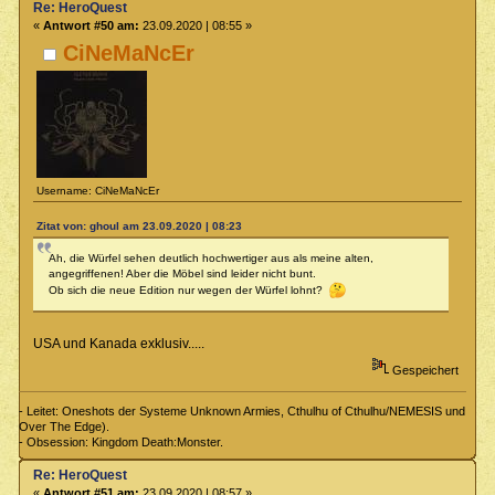
Re: HeroQuest
«
Antwort #50 am:
23.09.2020 | 08:55 »
CiNeMaNcEr
Username: CiNeMaNcEr
Zitat von: ghoul am 23.09.2020 | 08:23
Ah, die Würfel sehen deutlich hochwertiger aus als meine alten,
angegriffenen! Aber die Möbel sind leider nicht bunt.
Ob sich die neue Edition nur wegen der Würfel lohnt?
USA und Kanada exklusiv.....
Gespeichert
- Leitet: Oneshots der Systeme Unknown Armies, Cthulhu of Cthulhu/NEMESIS und
Over The Edge).
- Obsession: Kingdom Death:Monster.
Re: HeroQuest
«
Antwort #51 am:
23.09.2020 | 08:57 »