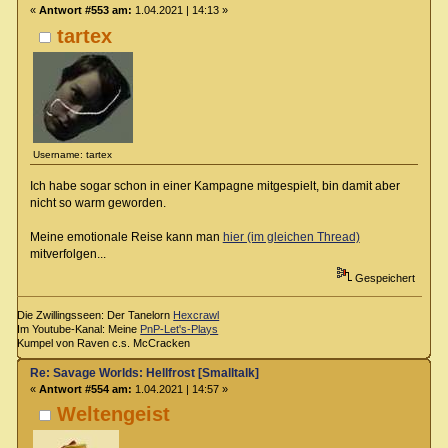
«
Antwort #553 am:
1.04.2021 | 14:13 »
tartex
Username: tartex
Ich habe sogar schon in einer Kampagne mitgespielt, bin damit aber
nicht so warm geworden.
Meine emotionale Reise kann man
hier (im gleichen Thread)
mitverfolgen...
Gespeichert
Die Zwillingsseen: Der Tanelorn
Hexcrawl
Im Youtube-Kanal: Meine
PnP-Let's-Plays
Kumpel von Raven c.s. McCracken
Re: Savage Worlds: Hellfrost [Smalltalk]
«
Antwort #554 am:
1.04.2021 | 14:57 »
Weltengeist