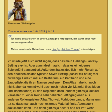
Username: Weltengeist
Zitat von: tartex am 1.04.2021 | 14:13
Ich habe sogar schon in einer Kampagne mitgespielt, bin damit aber nicht
so warm geworden.
Meine emotionale Reise kann man
hier (im gleichen Thread)
mitverfolgen...
Ich würde jetzt auch nicht sagen, dass das mein Lieblings-Fantasy-
Setting
ever
ist. Aber zumindest mag ich, dass es ein eigenes
Spielgefühl transportiert. Außerdem hat es deutlich mehr Fleisch auf
den Knochen als das typische SaWo-Setting (das ist mir häufig viel
zu wenig). Endlich mal ein Bestiarium, ein Pantheon und eine
Zauberliste, die ihren Namen verdienen! Den Atlas habe ich noch
nicht, aber da kommt wohl auch noch richtig viel Material (lies: Ideen
und Inspirationen) zu den Regionen dazu. Zudem gibt es ja kulturell
Parallelen zu einer Reihe sehr beliebter Settingregionen aus
anderen Rollenspielen (Alba, Thorwal, Forbidden Lands, Malmsturm,
...), so dass man auch noch externes Material (insb. Abenteuer)
dazuklauen kann. Und dann gibt es ja noch "Land of Fire", wenn