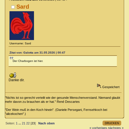
Sard
Username: Sard
Zitat von: Galotta am 31.05.2026 | 00:47
Der Charbogen ist hier.
Danke dir.
Gespeichert
"Nichts ist so gerecht verteilt wie der gesunde Menschenverstand. Niemand glaubt
mehr davon zu brauchen als er hat." René Descartes
"Der Wein muß in den Koch hinein". (Daniele Persegani, Fernsehkoch bei
"alicekochen".)
DRUCKEN
Seiten:
1
...
21
22
[
23
]
Nach oben
« vorheriges
nächstes »