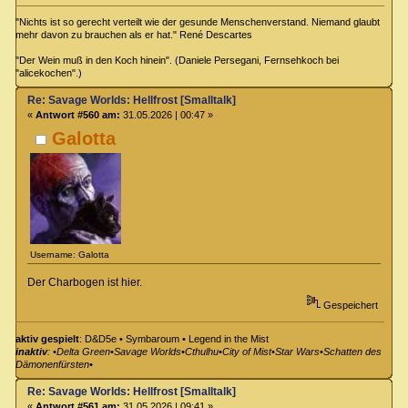
"Nichts ist so gerecht verteilt wie der gesunde Menschenverstand. Niemand glaubt
mehr davon zu brauchen als er hat." René Descartes
"Der Wein muß in den Koch hinein". (Daniele Persegani, Fernsehkoch bei
"alicekochen".)
Re: Savage Worlds: Hellfrost [Smalltalk]
«
Antwort #560 am:
31.05.2026 | 00:47 »
Galotta
Username: Galotta
Der Charbogen ist hier.
Gespeichert
aktiv gespielt
: D&D5e • Symbaroum • Legend in the Mist
inaktiv
: •Delta Green•Savage Worlds•Cthulhu•City of Mist•Star Wars•Schatten des
Dämonenfürsten•
Re: Savage Worlds: Hellfrost [Smalltalk]
«
Antwort #561 am:
31.05.2026 | 09:41 »