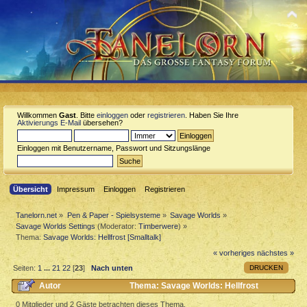
Willkommen
Gast
. Bitte
einloggen
oder
registrieren
. Haben Sie Ihre
Aktivierungs E-Mail
übersehen?
Einloggen mit Benutzername, Passwort und Sitzungslänge
Übersicht
Impressum
Einloggen
Registrieren
Tanelorn.net
»
Pen & Paper - Spielsysteme
»
Savage Worlds
»
Savage Worlds Settings
(Moderator:
Timberwere
) »
Thema:
Savage Worlds: Hellfrost [Smalltalk]
« vorheriges
nächstes »
DRUCKEN
Seiten:
1
...
21
22
[
23
]
Nach unten
Autor
Thema: Savage Worlds: Hellfrost
[Smalltalk] (Gelesen 186023 mal)
0 Mitglieder und 2 Gäste betrachten dieses Thema.