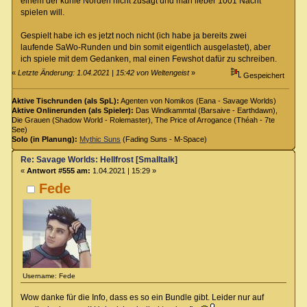
einem der kühle Norden nicht zusagt und man lieber 1001 Nacht
spielen will.
Gespielt habe ich es jetzt noch nicht (ich habe ja bereits zwei
laufende SaWo-Runden und bin somit eigentlich ausgelastet), aber
ich spiele mit dem Gedanken, mal einen Fewshot dafür zu schreiben.
«
Letzte Änderung: 1.04.2021 | 15:42 von Weltengeist
»
Gespeichert
Aktive Tischrunden (als SpL):
Agenten von Nomikos (Eana - Savage Worlds)
Aktive Onlinerunden (als Spieler):
Das Windkammtal (Barsaive - Earthdawn),
Die Grauen (Shadow World - Rolemaster), The Price of Arrogance (Théah - 7te
See)
Solo (in Planung):
Mythic Suns
(Fading Suns - M-Space)
Re: Savage Worlds: Hellfrost [Smalltalk]
«
Antwort #555 am:
1.04.2021 | 15:29 »
Fede
Username: Fede
Wow danke für die Info, dass es so ein Bundle gibt. Leider nur auf