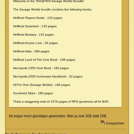
Welcome to the TAG@TEN Savage Worlds Bundle!
The Savage Worlds bundle contains the following books:
Hellfrost Players Guide - 132 pages
Hellfrost Gazetteer - 134 pages
Hellfrost Bestiary - 132 pages
Hellfrost Arcane Lore - 34 pages
Hellfrost Atlas - 386 pages
Hellfrost Land of Fire Core Book - 198 pages
Necropolis 2350 Core Book - 180 pages
Necropolis 2350 Incinerator Handbook - 32 pages
All For One (Savage Worlds) - 168 pages
Sundered Skies - 180 pages
Thats a staggering total of 1576 pages of RPG goodness all for $30!
Ist sogar noch günstiger geworden. War ja mal 30$ statt 20$.
Gespeichert