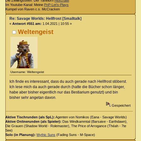
Die Zwillingsseen: Der Tanelorn
Hexcrawl
Im Youtube-Kanal: Meine
PnP-Let's-Plays
Kumpel von Raven c.s. McCracken
Re: Savage Worlds: Hellfrost [Smalltalk]
«
Antwort #551 am:
1.04.2021 | 10:55 »
Weltengeist
Username: Weltengeist
Ich finde es interessant, dass du auch gerade nach Hellfrost stöberst.
Ich lese mich da auch gerade durch (hatte die Bücher schon länger,
habe aber bisher eigentlich nur das Bestiarium genutzt) und bin
bisher sehr angetan davon.
Gespeichert
Aktive Tischrunden (als SpL):
Agenten von Nomikos (Eana - Savage Worlds)
Aktive Onlinerunden (als Spieler):
Das Windkammtal (Barsaive - Earthdawn),
Die Grauen (Shadow World - Rolemaster), The Price of Arrogance (Théah - 7te
See)
Solo (in Planung):
Mythic Suns
(Fading Suns - M-Space)