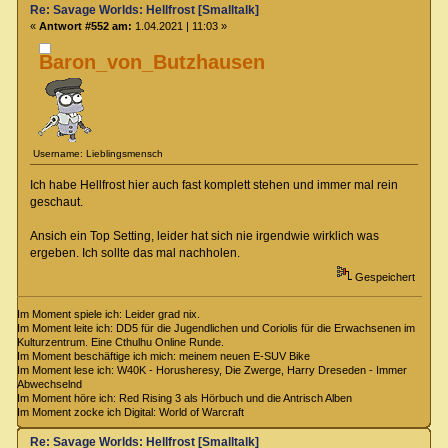
Re: Savage Worlds: Hellfrost [Smalltalk]
«
Antwort #552 am:
1.04.2021 | 11:03 »
Baron_von_Butzhausen
Username: Lieblingsmensch
Ich habe Hellfrost hier auch fast komplett stehen und immer mal rein
geschaut.
Ansich ein Top Setting, leider hat sich nie irgendwie wirklich was
ergeben. Ich sollte das mal nachholen.
Gespeichert
Im Moment spiele ich: Leider grad nix.
Im Moment leite ich: DD5 für die Jugendlichen und Coriolis für die Erwachsenen im
Kulturzentrum. Eine Cthulhu Online Runde.
Im Moment beschäftige ich mich: meinem neuen E-SUV Bike
Im Moment lese ich: W40K - Horusheresy, Die Zwerge, Harry Dreseden - Immer
Abwechselnd
Im Moment höre ich: Red Rising 3 als Hörbuch und die Antrisch Alben
Im Moment zocke ich Digital: World of Warcraft
Re: Savage Worlds: Hellfrost [Smalltalk]