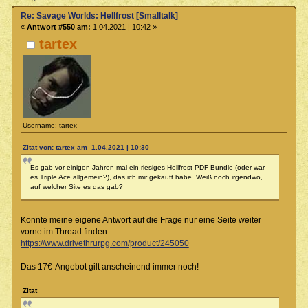
Re: Savage Worlds: Hellfrost [Smalltalk]
«
Antwort #550 am:
1.04.2021 | 10:42 »
tartex
Username: tartex
Zitat von: tartex am 1.04.2021 | 10:30
Es gab vor einigen Jahren mal ein riesiges Hellfrost-PDF-Bundle (oder war
es Triple Ace allgemein?), das ich mir gekauft habe. Weiß noch irgendwo,
auf welcher Site es das gab?
Konnte meine eigene Antwort auf die Frage nur eine Seite weiter
vorne im Thread finden:
https://www.drivethrurpg.com/product/245050
Das 17€-Angebot gilt anscheinend immer noch!
Zitat