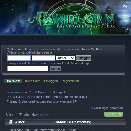
Willkommen
Gast
. Bitte
einloggen
oder
registrieren
. Haben Sie Ihre
Aktivierungs E-Mail
übersehen?
Einloggen mit Benutzername, Passwort und Sitzungslänge
Übersicht
Impressum
Einloggen
Registrieren
Tanelorn.net
»
Pen & Paper - Rollenspiel
»
Pen & Paper - Spielleiterthemen
(Moderator:
Blechpirat
) »
Thema:
Brainstorming: Umgebungsereignisse SF
« vorheriges
nächstes »
DRUCKEN
Seiten:
1
[
2
]
Alle
Nach unten
Autor
Thema: Brainstorming:
Umgebungsereignisse SF (Gelesen 5661 mal)
0 Mitglieder und 1 Gast betrachten dieses Thema.