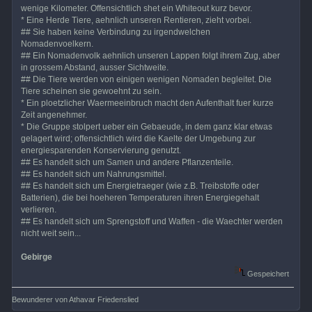
wenige Kilometer. Offensichtlich shet ein Whiteout kurz bevor.
* Eine Herde Tiere, aehnlich unseren Rentieren, zieht vorbei.
## Sie haben keine Verbindung zu irgendwelchen
Nomadenvoelkern.
## Ein Nomadenvolk aehnlich unseren Lappen folgt ihrem Zug, aber
in grossem Abstand, ausser Sichtweite.
## Die Tiere werden von einigen wenigen Nomaden begleitet. Die
Tiere scheinen sie gewoehnt zu sein.
* Ein ploetzlicher Waermeeinbruch macht den Aufenthalt fuer kurze
Zeit angenehmer.
* Die Gruppe stolpert ueber ein Gebaeude, in dem ganz klar etwas
gelagert wird; offensichtlich wird die Kaelte der Umgebung zur
energiesparenden Konservierung genutzt.
## Es handelt sich um Samen und andere Pflanzenteile.
## Es handelt sich um Nahrungsmittel.
## Es handelt sich um Energietraeger (wie z.B. Treibstoffe oder
Batterien), die bei hoeheren Temperaturen ihren Energiegehalt
verlieren.
## Es handelt sich um Sprengstoff und Waffen - die Waechter werden
nicht weit sein...
Gebirge
Gespeichert
Bewunderer von Athavar Friedenslied