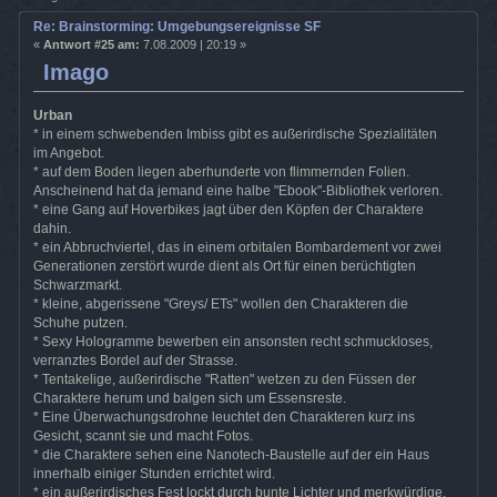
Re: Brainstorming: Umgebungsereignisse SF
«
Antwort #25 am:
7.08.2009 | 20:19 »
Imago
Urban
* in einem schwebenden Imbiss gibt es außerirdische Spezialitäten
im Angebot.
* auf dem Boden liegen aberhunderte von flimmernden Folien.
Anscheinend hat da jemand eine halbe "Ebook"-Bibliothek verloren.
* eine Gang auf Hoverbikes jagt über den Köpfen der Charaktere
dahin.
* ein Abbruchviertel, das in einem orbitalen Bombardement vor zwei
Generationen zerstört wurde dient als Ort für einen berüchtigten
Schwarzmarkt.
* kleine, abgerissene "Greys/ ETs" wollen den Charakteren die
Schuhe putzen.
* Sexy Hologramme bewerben ein ansonsten recht schmuckloses,
verranztes Bordel auf der Strasse.
* Tentakelige, außerirdische "Ratten" wetzen zu den Füssen der
Charaktere herum und balgen sich um Essensreste.
* Eine Überwachungsdrohne leuchtet den Charakteren kurz ins
Gesicht, scannt sie und macht Fotos.
* die Charaktere sehen eine Nanotech-Baustelle auf der ein Haus
innerhalb einiger Stunden errichtet wird.
* ein außerirdisches Fest lockt durch bunte Lichter und merkwürdige,