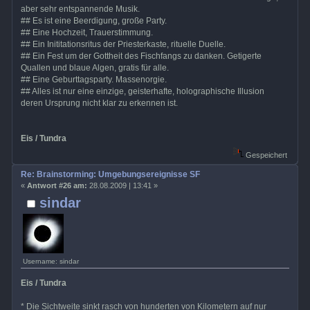
aber sehr entspannende Musik.
## Es ist eine Beerdigung, große Party.
## Eine Hochzeit, Trauerstimmung.
## Ein Inititationsritus der Priesterkaste, rituelle Duelle.
## Ein Fest um der Gottheit des Fischfangs zu danken. Getigerte
Quallen und blaue Algen, gratis für alle.
## Eine Geburttagsparty. Massenorgie.
## Alles ist nur eine einzige, geisterhafte, holographische Illusion
deren Ursprung nicht klar zu erkennen ist.
Eis / Tundra
Gespeichert
Re: Brainstorming: Umgebungsereignisse SF
«
Antwort #26 am:
28.08.2009 | 13:41 »
sindar
Username: sindar
Eis / Tundra
* Die Sichtweite sinkt rasch von hunderten von Kilometern auf nur