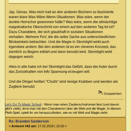
Jap. Genau. Was mich halt an den anderen Büchern so faszinierte
waren klare Was-Wäre-Wenn-Situationen. Was wäre, wenn der
dunkle Herrscher gewonnen hätte? Was wäre, wenn die allmächtige
magokratische Oberschicht von einem auf den anderen Tag tot ist?
Dazu Charaktere, die sich glaubhaft in sozialen Situationen
verhalten. Mehrere PoV, die die selbe Sache aus unterschiedlichen
Blickwinkeln betrachten. Und die Magie in Stormlight wirkt auch
irgendwie anders: Bei den anderen ist es ein cleveres Konzept, das
ziemlich zu Beginn erklärt und dann benutzt wird. Stormlight wirkt
dagegen weich.
Alles in alle habe ich bei Stormlight das Gefühl, dass der Autor durch
das Zurückhalten von Info Spannung erzeugen will.
Und die Dinger heißen "Chulls" sind riesige Krabben und werden als
Zugtiere benutzt.
Gespeichert
Let's Go To Magic School
- Wenn man einen Zauberschulroman liest (und davon
gibt's viele), lernt man mit den Charakteren über die Welt und die Magie. In diesem
PbtA-Spiel, spielt ihr um herauszufinden, wie es mit Welt und Magie steht.
Re: Brandon Sanderson
«
Antwort #42 am:
17.02.2018 | 10:20 »