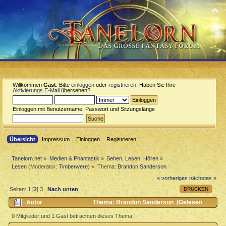
Willkommen
Gast
. Bitte
einloggen
oder
registrieren
. Haben Sie Ihre
Aktivierungs E-Mail
übersehen?
Einloggen mit Benutzername, Passwort und Sitzungslänge
Übersicht
Impressum
Einloggen
Registrieren
Tanelorn.net
»
Medien & Phantastik
»
Sehen, Lesen, Hören
»
Lesen
(Moderator:
Timberwere
) »
Thema:
Brandon Sanderson
« vorheriges
nächstes »
DRUCKEN
Seiten:
1
[
2
]
3
Nach unten
Autor
Thema: Brandon Sanderson (Gelesen
13490 mal)
0 Mitglieder und 1 Gast betrachten dieses Thema.