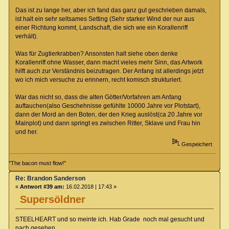
Das ist zu lange her, aber ich fand das ganz gut geschrieben damals,
ist halt ein sehr seltsames Setting (Sehr starker Wind der nur aus
einer Richtung kommt, Landschaft, die sich wie ein Korallenriff
verhält).
Was für Zugtierkrabben? Ansonsten halt siehe oben denke
Korallenriff ohne Wasser, dann macht vieles mehr Sinn, das Artwork
hilft auch zur Verständnis beizutragen. Der Anfang ist allerdings jetzt
wo ich mich versuche zu erinnern, recht komisch strukturiert.
War das nicht so, dass die alten Götter/Vorfahren am Anfang
auftauchen(also Geschehnisse gefühlte 10000 Jahre vor Plotstart),
dann der Mord an den Boten, der den Krieg auslöst(ca 20 Jahre vor
Mainplot) und dann springt es zwischen Ritter, Sklave und Frau hin
und her.
Gespeichert
"The bacon must flow!"
Re: Brandon Sanderson
«
Antwort #39 am:
16.02.2018 | 17:43 »
Supersöldner
STEELHEART und so meinte ich. Hab Grade noch mal gesucht und
nach gesehen.