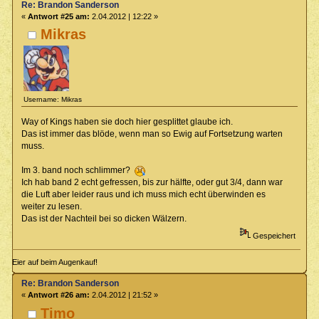
Re: Brandon Sanderson
«
Antwort #25 am:
2.04.2012 | 12:22 »
Mikras
Username: Mikras
Way of Kings haben sie doch hier gesplittet glaube ich.
Das ist immer das blöde, wenn man so Ewig auf Fortsetzung warten
muss.
Im 3. band noch schlimmer?
Ich hab band 2 echt gefressen, bis zur hälfte, oder gut 3/4, dann war
die Luft aber leider raus und ich muss mich echt überwinden es
weiter zu lesen.
Das ist der Nachteil bei so dicken Wälzern.
Gespeichert
Eier auf beim Augenkauf!
Re: Brandon Sanderson
«
Antwort #26 am:
2.04.2012 | 21:52 »
Timo