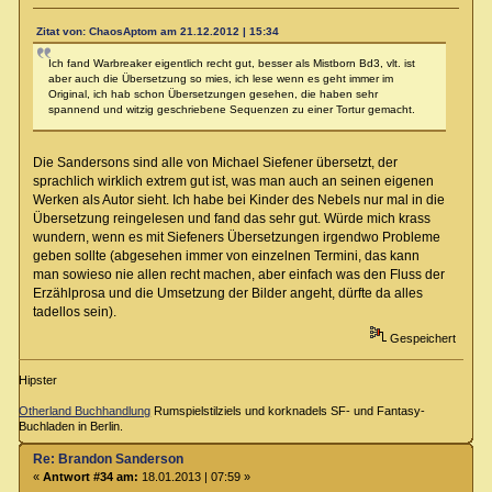
Zitat von: ChaosAptom am 21.12.2012 | 15:34
Ich fand Warbreaker eigentlich recht gut, besser als Mistborn Bd3, vlt. ist
aber auch die Übersetzung so mies, ich lese wenn es geht immer im
Original, ich hab schon Übersetzungen gesehen, die haben sehr
spannend und witzig geschriebene Sequenzen zu einer Tortur gemacht.
Die Sandersons sind alle von Michael Siefener übersetzt, der
sprachlich wirklich extrem gut ist, was man auch an seinen eigenen
Werken als Autor sieht. Ich habe bei Kinder des Nebels nur mal in die
Übersetzung reingelesen und fand das sehr gut. Würde mich krass
wundern, wenn es mit Siefeners Übersetzungen irgendwo Probleme
geben sollte (abgesehen immer von einzelnen Termini, das kann
man sowieso nie allen recht machen, aber einfach was den Fluss der
Erzählprosa und die Umsetzung der Bilder angeht, dürfte da alles
tadellos sein).
Gespeichert
Hipster
Otherland Buchhandlung
Rumspielstilziels und korknadels SF- und Fantasy-
Buchladen in Berlin.
Re: Brandon Sanderson
«
Antwort #34 am:
18.01.2013 | 07:59 »