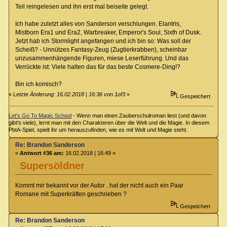
Teil reingelesen und ihn erst mal beiseite gelegt.
Ich habe zuletzt alles von Sanderson verschlungen. Elantris,
Mistborn Era1 und Era2, Warbreaker, Emperor's Soul, Sixth of Dusk.
Jetzt hab ich Stormlight angefangen und ich bin so: Was soll der
Scheiß? - Unnützes Fantasy-Zeug (Zugtierkrabben), scheinbar
unzusammenhängende Figuren, miese Leserführung. Und das
Verrückte ist: Viele halten das für das beste Cosmere-Ding!?
Bin ich komisch?
«
Letzte Änderung: 16.02.2018 | 16:36 von 1of3
»
Gespeichert
Let's Go To Magic School
- Wenn man einen Zauberschulroman liest (und davon
gibt's viele), lernt man mit den Charakteren über die Welt und die Magie. In diesem
PbtA-Spiel, spielt ihr um herauszufinden, wie es mit Welt und Magie steht.
Re: Brandon Sanderson
«
Antwort #36 am:
16.02.2018 | 16:49 »
Supersöldner
Kommt mir bekannt vor der Autor . hat der nicht auch ein Paar
Romane mit Superkräften geschrieben ?
Gespeichert
Re: Brandon Sanderson