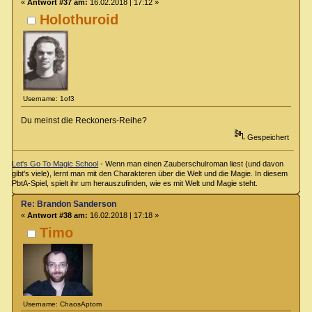
«
Antwort #37 am:
16.02.2018 | 17:12 »
Holothuroid
Username: 1of3
Du meinst die Reckoners-Reihe?
Gespeichert
Let's Go To Magic School
- Wenn man einen Zauberschulroman liest (und davon
gibt's viele), lernt man mit den Charakteren über die Welt und die Magie. In diesem
PbtA-Spiel, spielt ihr um herauszufinden, wie es mit Welt und Magie steht.
Re: Brandon Sanderson
«
Antwort #38 am:
16.02.2018 | 17:18 »
Timo
Username: ChaosAptom