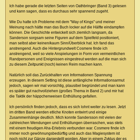
Ich habe gerade die letzten Seiten von Oathbringer (Band 3) gelesen
und kann sagen, dass es durchaus sehr spannend zugeht.
Wie Du hatte ich Probleme mit dem "Way of Kings" und meiner
Meinung nach hätte man das Buch locker auf die Hälfte eindampfen
können. Die Geschichte entwickelt sich ziemlich langsam, da
Sanderson sorgsam seine Figuren auf dem Spielfeld positioniert,
man selbst aber keinen/kaum Sinn/Überblick hat. Ich fand das
anstrengend. Auch die Hintergrundwelt Cosmere finde ich
anstrengend, weil so viele Anspielungen in Form von vermeintlichen
Randpersonen und Ereignissen eingestreut werden auf die man sich
zu diesem Zeitpunkt (noch) keinen Reim machen kann.
Natürlich soll das Zurückhalten von Informationen Spannung
erzeugen. In diesem Setting ist diese anfängliche Informationsarmut
jedoch, sagen wir mal vorsichtig, plausibel begründet und man kann
es später gut nachvollziehen (großes Thema in Band 2) und mir hat
die Taktik der häppchenweisen Enthüllung gefallen.
Ich persönlich finden jedoch, dass es sich lohnt weiter zu lesen. Jetzt
im dritten Band werden etliche Knoten entwirrt und einige
Zusammenhänge deutlich. Mich konnte Sandersson mit vielen der
zahlreichen Wendungen und Enthüllungen überraschen, was stets
mit einem freudigen Aha-Erlebnis verbunden war. Cosmere finde ich
immer noch gewöhnungsbedürftig und auch das Magiesystem ist
noch nicht zur Gänze dargestellt worden. Aber in einem Zyklus der es