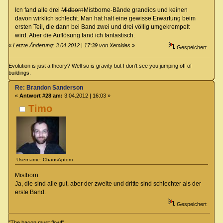
Icn fand alle drei
Midborn
Mistborne-Bände grandios und keinen
davon wirklich schlecht. Man hat halt eine gewisse Erwartung beim
ersten Teil, die dann bei Band zwei und drei völlig umgekrempelt
wird. Aber die Auflösung fand ich fantastisch.
«
Letzte Änderung: 3.04.2012 | 17:39 von Xemides
»
Gespeichert
Evolution is just a theory? Well so is gravity but I don't see you jumping off of
buildings.
Re: Brandon Sanderson
«
Antwort #28 am:
3.04.2012 | 16:03 »
Timo
Username: ChaosAptom
Mistborn.
Ja, die sind alle gut, aber der zweite und dritte sind schlechter als der
erste Band.
Gespeichert
"The bacon must flow!"