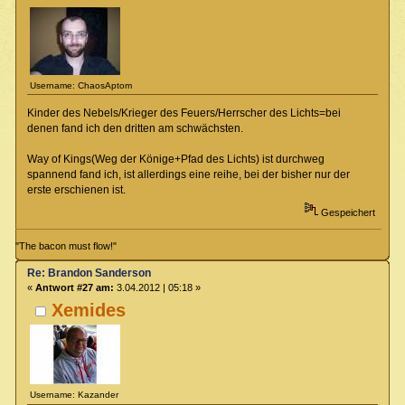
Username: ChaosAptom
Kinder des Nebels/Krieger des Feuers/Herrscher des Lichts=bei
denen fand ich den dritten am schwächsten.
Way of Kings(Weg der Könige+Pfad des Lichts) ist durchweg
spannend fand ich, ist allerdings eine reihe, bei der bisher nur der
erste erschienen ist.
Gespeichert
"The bacon must flow!"
Re: Brandon Sanderson
«
Antwort #27 am:
3.04.2012 | 05:18 »
Xemides
Username: Kazander