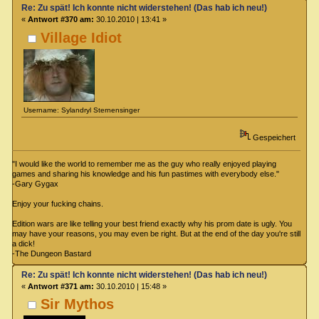
Re: Zu spät! Ich konnte nicht widerstehen! (Das hab ich neu!)
«
Antwort #370 am:
30.10.2010 | 13:41 »
Village Idiot
Username: Sylandryl Sternensinger
Gespeichert
"I would like the world to remember me as the guy who really enjoyed playing
games and sharing his knowledge and his fun pastimes with everybody else."
-Gary Gygax
Enjoy your fucking chains.
Edition wars are like telling your best friend exactly why his prom date is ugly. You
may have your reasons, you may even be right. But at the end of the day you're still
a dick!
-The Dungeon Bastard
Re: Zu spät! Ich konnte nicht widerstehen! (Das hab ich neu!)
«
Antwort #371 am:
30.10.2010 | 15:48 »
Sir Mythos