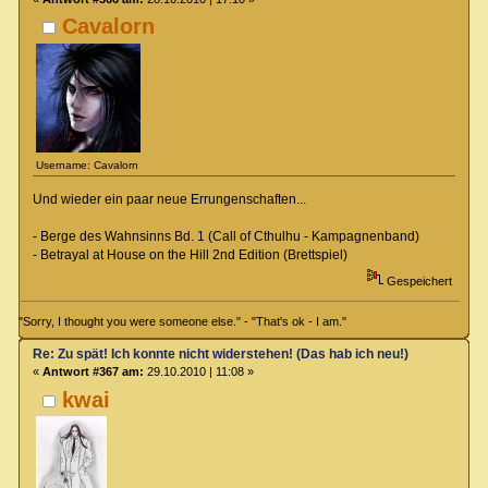
Cavalorn
Username: Cavalorn
Und wieder ein paar neue Errungenschaften...
- Berge des Wahnsinns Bd. 1 (Call of Cthulhu - Kampagnenband)
- Betrayal at House on the Hill 2nd Edition (Brettspiel)
Gespeichert
"Sorry, I thought you were someone else." - "That's ok - I am."
Re: Zu spät! Ich konnte nicht widerstehen! (Das hab ich neu!)
«
Antwort #367 am:
29.10.2010 | 11:08 »
kwai