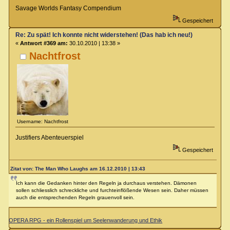
Savage Worlds Fantasy Compendium
Gespeichert
Re: Zu spät! Ich konnte nicht widerstehen! (Das hab ich neu!)
«
Antwort #369 am:
30.10.2010 | 13:38 »
Nachtfrost
Username: Nachtfrost
Justifiers Abenteuerspiel
Gespeichert
Zitat von: The Man Who Laughs am 16.12.2010 | 13:43
Ich kann die Gedanken hinter den Regeln ja durchaus verstehen. Dämonen
sollen schliesslich schreckliche und furchteinflößende Wesen sein. Daher müssen
auch die entsprechenden Regeln grauenvoll sein.
OPERA RPG - ein Rollenspiel um Seelenwanderung und Ethik