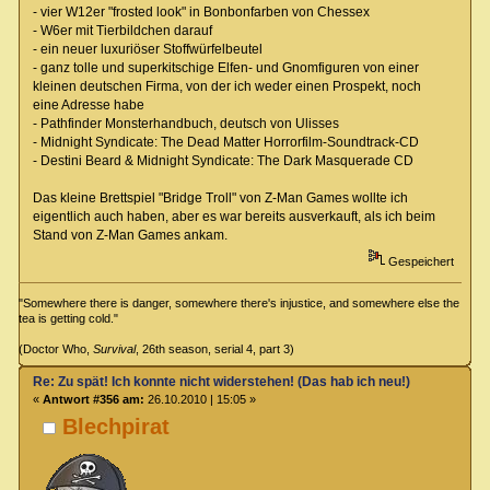
- vier W12er "frosted look" in Bonbonfarben von Chessex
- W6er mit Tierbildchen darauf
- ein neuer luxuriöser Stoffwürfelbeutel
- ganz tolle und superkitschige Elfen- und Gnomfiguren von einer
kleinen deutschen Firma, von der ich weder einen Prospekt, noch
eine Adresse habe
- Pathfinder Monsterhandbuch, deutsch von Ulisses
- Midnight Syndicate: The Dead Matter Horrorfilm-Soundtrack-CD
- Destini Beard & Midnight Syndicate: The Dark Masquerade CD
Das kleine Brettspiel "Bridge Troll" von Z-Man Games wollte ich
eigentlich auch haben, aber es war bereits ausverkauft, als ich beim
Stand von Z-Man Games ankam.
Gespeichert
"Somewhere there is danger, somewhere there's injustice, and somewhere else the
tea is getting cold."
(Doctor Who,
Survival
, 26th season, serial 4, part 3)
Re: Zu spät! Ich konnte nicht widerstehen! (Das hab ich neu!)
«
Antwort #356 am:
26.10.2010 | 15:05 »
Blechpirat