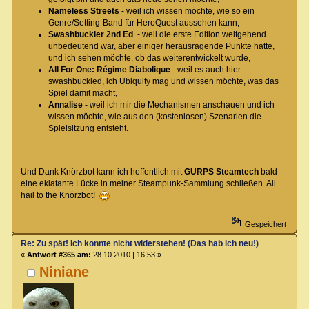
Nameless Streets
- weil ich wissen möchte, wie so ein
Genre/Setting-Band für HeroQuest aussehen kann,
Swashbuckler 2nd Ed
. - weil die erste Edition weitgehend
unbedeutend war, aber einiger herausragende Punkte hatte,
und ich sehen möchte, ob das weiterentwickelt wurde,
All For One: Régime Diabolique
- weil es auch hier
swashbuckled, ich Ubiquity mag und wissen möchte, was das
Spiel damit macht,
Annalise
- weil ich mir die Mechanismen anschauen und ich
wissen möchte, wie aus den (kostenlosen) Szenarien die
Spielsitzung entsteht.
Und Dank Knörzbot kann ich hoffentlich mit
GURPS Steamtech
bald
eine eklatante Lücke in meiner Steampunk-Sammlung schließen. All
hail to the Knörzbot!
Gespeichert
Re: Zu spät! Ich konnte nicht widerstehen! (Das hab ich neu!)
«
Antwort #365 am:
28.10.2010 | 16:53 »
Niniane