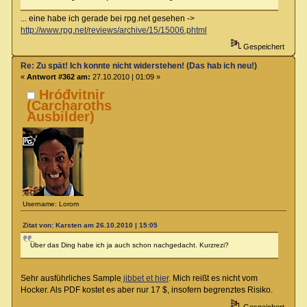
... eine habe ich gerade bei rpg.net gesehen ->
http://www.rpg.net/reviews/archive/15/15006.phtml
Gespeichert
Re: Zu spät! Ich konnte nicht widerstehen! (Das hab ich neu!)
«
Antwort #362 am:
27.10.2010 | 01:09 »
Hróđvitnir
(Carcharoths
Ausbilder)
Username: Lorom
Zitat von: Karsten am 26.10.2010 | 15:05
Über das Ding habe ich ja auch schon nachgedacht. Kurzrezi?
Sehr ausführliches Sample
jibbet et hier
. Mich reißt es nicht vom
Hocker. Als PDF kostet es aber nur 17 $, insofern begrenztes Risiko.
Gespeichert