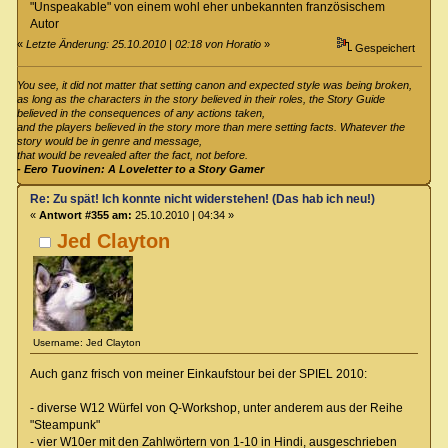
"Unspeakable" von einem wohl eher unbekannten französischem
Autor
«
Letzte Änderung: 25.10.2010 | 02:18 von Horatio
»
Gespeichert
You see, it did not matter that setting canon and expected style was being broken,
as long as the characters in the story believed in their roles, the Story Guide
believed in the consequences of any actions taken,
and the players believed in the story more than mere setting facts. Whatever the
story would be in genre and message,
that would be revealed after the fact, not before.
- Eero Tuovinen: A Loveletter to a Story Gamer
Re: Zu spät! Ich konnte nicht widerstehen! (Das hab ich neu!)
«
Antwort #355 am:
25.10.2010 | 04:34 »
Jed Clayton
Username: Jed Clayton
Auch ganz frisch von meiner Einkaufstour bei der SPIEL 2010:
- diverse W12 Würfel von Q-Workshop, unter anderem aus der Reihe
"Steampunk"
- vier W10er mit den Zahlwörtern von 1-10 in Hindi, ausgeschrieben