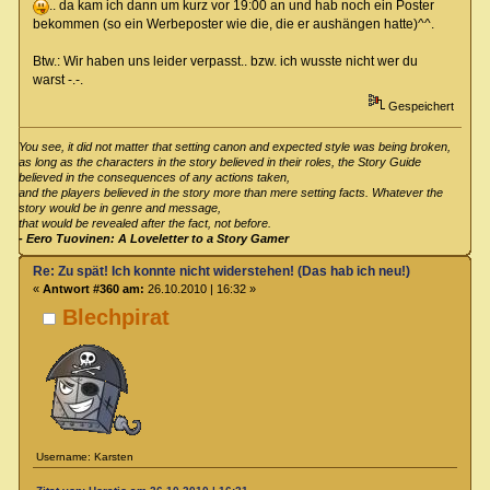
.. da kam ich dann um kurz vor 19:00 an und hab noch ein Poster
bekommen (so ein Werbeposter wie die, die er aushängen hatte)^^.
Btw.: Wir haben uns leider verpasst.. bzw. ich wusste nicht wer du
warst -.-.
Gespeichert
You see, it did not matter that setting canon and expected style was being broken,
as long as the characters in the story believed in their roles, the Story Guide
believed in the consequences of any actions taken,
and the players believed in the story more than mere setting facts. Whatever the
story would be in genre and message,
that would be revealed after the fact, not before.
- Eero Tuovinen: A Loveletter to a Story Gamer
Re: Zu spät! Ich konnte nicht widerstehen! (Das hab ich neu!)
«
Antwort #360 am:
26.10.2010 | 16:32 »
Blechpirat
Username: Karsten