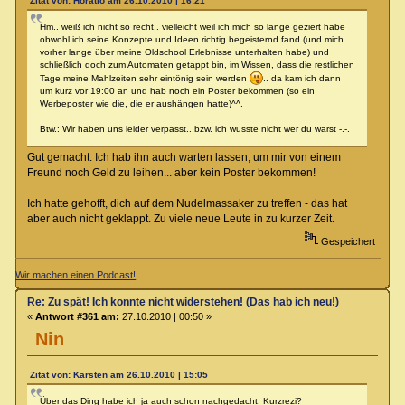
Zitat von: Horatio am 26.10.2010 | 16:21
Hm.. weiß ich nicht so recht.. vielleicht weil ich mich so lange geziert habe
obwohl ich seine Konzepte und Ideen richtig begeisternd fand (und mich
vorher lange über meine Oldschool Erlebnisse unterhalten habe) und
schließlich doch zum Automaten getappt bin, im Wissen, dass die restlichen
Tage meine Mahlzeiten sehr eintönig sein werden
.. da kam ich dann
um kurz vor 19:00 an und hab noch ein Poster bekommen (so ein
Werbeposter wie die, die er aushängen hatte)^^.
Btw.: Wir haben uns leider verpasst.. bzw. ich wusste nicht wer du warst -.-.
Gut gemacht. Ich hab ihn auch warten lassen, um mir von einem
Freund noch Geld zu leihen... aber kein Poster bekommen!
Ich hatte gehofft, dich auf dem Nudelmassaker zu treffen - das hat
aber auch nicht geklappt. Zu viele neue Leute in zu kurzer Zeit.
Gespeichert
Wir machen einen Podcast!
Re: Zu spät! Ich konnte nicht widerstehen! (Das hab ich neu!)
«
Antwort #361 am:
27.10.2010 | 00:50 »
Nin
Zitat von: Karsten am 26.10.2010 | 15:05
Über das Ding habe ich ja auch schon nachgedacht. Kurzrezi?