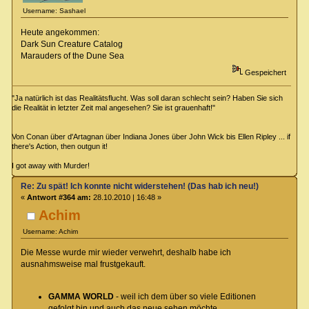
Username: Sashael
Heute angekommen:
Dark Sun Creature Catalog
Marauders of the Dune Sea
Gespeichert
"Ja natürlich ist das Realitätsflucht. Was soll daran schlecht sein? Haben Sie sich
die Realität in letzter Zeit mal angesehen? Sie ist grauenhaft!"
Von Conan über d'Artagnan über Indiana Jones über John Wick bis Ellen Ripley ... if
there's Action, then outgun it!
I got away with Murder!
Re: Zu spät! Ich konnte nicht widerstehen! (Das hab ich neu!)
«
Antwort #364 am:
28.10.2010 | 16:48 »
Achim
Username: Achim
Die Messe wurde mir wieder verwehrt, deshalb habe ich
ausnahmsweise mal frustgekauft.
GAMMA WORLD
- weil ich dem über so viele Editionen
gefolgt bin und auch das neue sehen möchte,