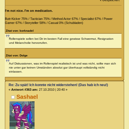
I'm not nice. I'm on medication.
Butt-Kicker 75% / Tactician 75% / Method Actor 67% / Specialist 67% / Power
Gamer 67% / Storyteller 58% / Casual 0% (Schubladen)
Zitat von: korknadel
Rollenspiele sollen bei Dir im besten Fall eine gewisse Schwermut, Resignation
und Melancholie hervorrufen.
Zitat von: Dolge
Auf Diskussionen, was im Rollenspiel realistisch ist und was nicht, sollte man sich
nie unter gar keinen Umständen absolut gar überhaupt vollständig nicht
einlassen.
Re: Zu spät! Ich konnte nicht widerstehen! (Das hab ich neu!)
«
Antwort #363 am:
27.10.2010 | 20:40 »
Sashael