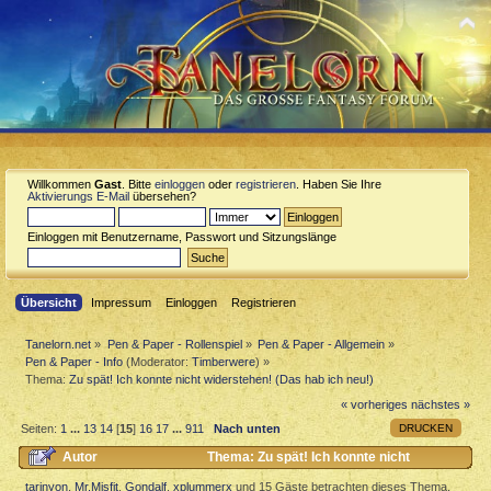
Willkommen
Gast
. Bitte
einloggen
oder
registrieren
. Haben Sie Ihre
Aktivierungs E-Mail
übersehen?
Einloggen mit Benutzername, Passwort und Sitzungslänge
Übersicht
Impressum
Einloggen
Registrieren
Tanelorn.net
»
Pen & Paper - Rollenspiel
»
Pen & Paper - Allgemein
»
Pen & Paper - Info
(Moderator:
Timberwere
) »
Thema:
Zu spät! Ich konnte nicht widerstehen! (Das hab ich neu!)
« vorheriges
nächstes »
DRUCKEN
Seiten:
1
...
13
14
[
15
]
16
17
...
911
Nach unten
Autor
Thema: Zu spät! Ich konnte nicht
widerstehen! (Das hab ich neu!) (Gelesen 3829663 mal)
tarinyon
,
Mr.Misfit
,
Gondalf
,
xplummerx
und 15 Gäste betrachten dieses Thema.