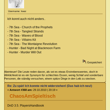
Username: kwai
Ich konnt auch nicht anders..
- 7th Sea - Church of the Prophets
- 7th Sea - Tangled Strands
- 7th Sea - Waves of Blood
- 7th Sea - Villains Kit
- 7th Sea - The Montaigne Revolution
- Hunter - Bad Night at Blackmoon Farm
- Hunter - Murder Will Out
Gespeichert
Abenteuer! Die Leute reden davon, als sei es etwas Erstrebenswertes, doch in
Wirklichkeit ist es ein Synonym für schlechtes Essen, wenig Schlaf und sonderbare
Personen, die ständig versuchen, einem spitze Dinge in den Leib zu stecken.
Re: Zu spät! Ich konnte nicht widerstehen! (Das hab ich neu!)
«
Antwort #368 am:
29.10.2010 | 20:19 »
ChaosAmSpieltisch
DnD 3.5. PlayersHandbook