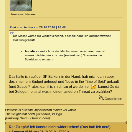
Username: Niniane
Zitat von: Achim am 28.10.2010 | 16:48
Die Messe wurde mir wieder verwehrt, deshalb habe ich ausnahmsweise
mal frustgekauft.
Annalise
- weil ich mir die Mechanismen anschauen und ich
wissen möchte, wie aus den (kostenlosen) Szenarien die
Spielsitzung entsteht.
Das hatte ich auf der SPIEL kurz in der Hand, hab mich dann aber
doch meinem Budget gebeugt und "Love in the Time of Seid" gekauft
(und SpacePirates, damit ich nicht zu ot werde hier
), kannst Du da
bei Gelegenheit mal was in einem anderen Thread zu erzählen?
Gespeichert
Flawless is a fiction, imperfection makes us whole
The weight that holds you down, let it go
(Parkway Drive - Ground Zero)
Re: Zu spät! Ich konnte nicht widerstehen! (Das hab ich neu!)
«
Antwort #366 am:
28.10.2010 | 17:10 »