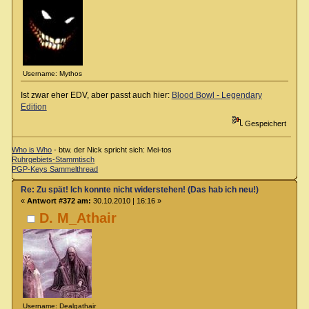
Username: Mythos
Ist zwar eher EDV, aber passt auch hier:
Blood Bowl - Legendary
Edition
Gespeichert
Who is Who
- btw. der Nick spricht sich: Mei-tos
Ruhrgebiets-Stammtisch
PGP-Keys Sammelthread
Re: Zu spät! Ich konnte nicht widerstehen! (Das hab ich neu!)
«
Antwort #372 am:
30.10.2010 | 16:16 »
D. M_Athair
Username: Dealgathair