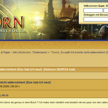
Willkommen
Gast
. B
Einloggen mit Benut
 & Paper - Info
(Moderator:
Timberwere
) »
Thema:
Zu spät! Ich konnte nicht widerstehen! (
widerstehen! (Das hab ich neu!) (Gelesen 3829534 mal)
 nicht widerstehen! (Das hab ich neu!)
06.2026 | 09:19 »
 | 08:10
t's denn da genau in dem Buch ? Ich habe mich nämlich erst kürzlich mit ein paar von den alte