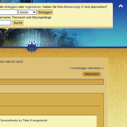
itte
einloggen
oder
registrieren
. Haben Sie Ihre
Aktivierungs E-Mail
übersehen?
zername, Passwort und Sitzungslänge
Das hab ich neu!)
« vorheriges
nächstes »
DRUCKEN
n Sourcebooks zu Tribe 8 eingedeckt: