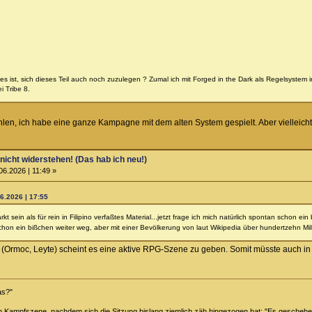
ll es ist, sich dieses Teil auch noch zuzulegen ? Zumal ich mit Forged in the Dark als Regelsyst
i Tribe 8.
len, ich habe eine ganze Kampagne mit dem alten System gespielt. Aber vielleich
 nicht widerstehen! (Das hab ich neu!)
06.2026 | 11:49 »
6.2026 | 17:55
kt sein als für rein in Filipino verfaßtes Material...jetzt frage ich mich natürlich spontan schon ein 
schon ein bißchen weiter weg, aber mit einer Bevölkerung von laut Wikipedia über hundertzehn Mi
dt (Ormoc, Leyte) scheint es eine aktive RPG-Szene zu geben. Somit müsste auch i
das?"
n Kampfszene, nachdem sich die Sitzung bislang ziemlich zäh hingezogen hat: "Es gesche