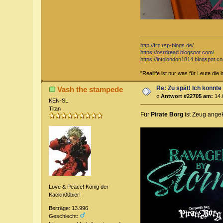
http://frz.rsp-blogs.de/
https://osrdread.blogspot.com/
https://intolondon1814.blogspot.c
"Reallife ist nur was für Leute die
Re: Zu spät! Ich konnte
Vash the stampede
«
Antwort #22705 am:
14.
KEN-SL
Titan
Für
Pirate Borg
ist Zeug ang
Love & Peace! König der
Kackn00bier!
Beiträge: 13.996
Geschlecht: