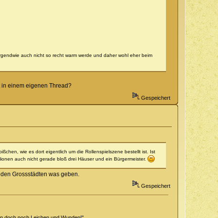
em irgendwie auch nicht so recht warm werde und daher wohl eher beim
t in einem eigenen Thread?
Gespeichert
bißchen, wie es dort eigentlich um die Rollenspielszene bestellt ist. Ist
llionen auch nicht gerade bloß drei Häuser und ein Bürgermeister.
n den Grossstädten was geben.
Gespeichert
hen doch noch Leichen und Wunden!"