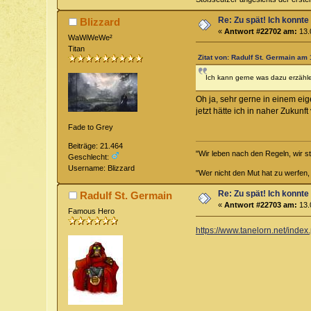
Re: Zu spät! Ich konnte
Blizzard
«
Antwort #22702 am:
13.
WaWiWeWe²
Titan
Zitat von: Radulf St. Germain am 
Ich kann gerne was dazu erzähle
Oh ja, sehr gerne in einem eig
jetzt hätte ich in naher Zukunf
Fade to Grey
Beiträge: 21.464
"Wir leben nach den Regeln, wir s
Geschlecht:
Username: Blizzard
"Wer nicht den Mut hat zu werfen,
Re: Zu spät! Ich konnte
Radulf St. Germain
«
Antwort #22703 am:
13.
Famous Hero
https://www.tanelorn.net/index