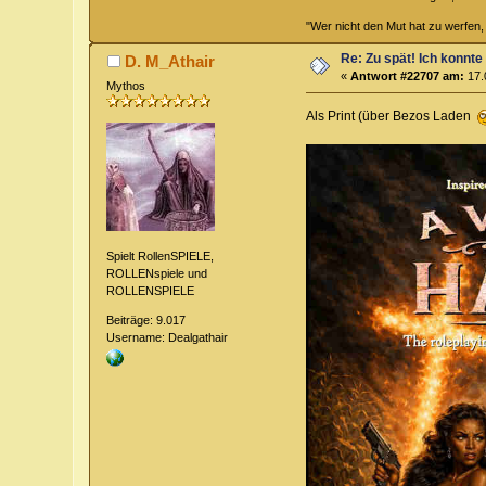
"Wer nicht den Mut hat zu werfen,
Re: Zu spät! Ich konnte
D. M_Athair
«
Antwort #22707 am:
17.
Mythos
Als Print (über Bezos Laden
Spielt RollenSPIELE,
ROLLENspiele und
ROLLENSPIELE
Beiträge: 9.017
Username: Dealgathair