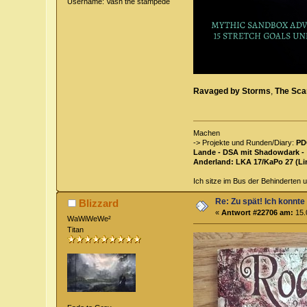
Username: Vash the stampede
Ravaged by Storms
,
The Scar
Machen
-> Projekte und Runden/Diary:
PD
Lande - DSA mit Shadowdark -
Anderland: LKA 17/KaPo 27 (Li
Ich sitze im Bus der Behinderten u
Re: Zu spät! Ich konnte
Blizzard
«
Antwort #22706 am:
15.
WaWiWeWe²
Titan