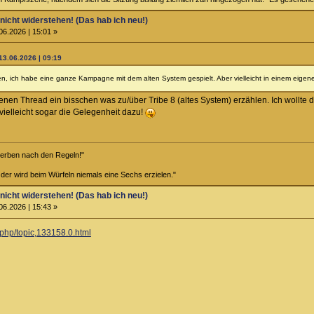
 nicht widerstehen! (Das hab ich neu!)
06.2026 | 15:01 »
13.06.2026 | 09:19
n, ich habe eine ganze Kampagne mit dem alten System gespielt. Aber vielleicht in einem eige
enen Thread ein bisschen was zu/über Tribe 8 (altes System) erzählen. Ich wollte 
t vielleicht sogar die Gelegenheit dazu!
terben nach den Regeln!"
 der wird beim Würfeln niemals eine Sechs erzielen."
 nicht widerstehen! (Das hab ich neu!)
06.2026 | 15:43 »
.php/topic,133158.0.html