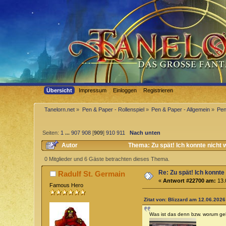
Übersicht
Impressum
Einloggen
Registrieren
Tanelorn.net
»
Pen & Paper - Rollenspiel
»
Pen & Paper - Allgemein
»
Pen
Seiten:
1
...
907
908
[
909
]
910
911
Nach unten
Autor
Thema: Zu spät! Ich konnte nicht 
0 Mitglieder und 6 Gäste betrachten dieses Thema.
Re: Zu spät! Ich konnte
Radulf St. Germain
«
Antwort #22700 am:
13.
Famous Hero
Zitat von: Blizzard am 12.06.2026
Was ist das denn bzw. worum geh