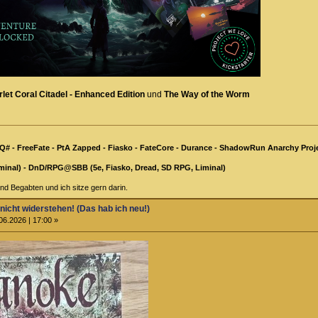
let Coral Citadel - Enhanced Edition
und
The Way of the Worm
Q# - FreeFate - PtA Zapped - Fiasko - FateCore - Durance - ShadowRun Anarchy Proje
minal) - DnD/RPG@SBB (5e, Fiasko, Dread, SD RPG, Liminal)
nd Begabten und ich sitze gern darin.
 nicht widerstehen! (Das hab ich neu!)
06.2026 | 17:00 »