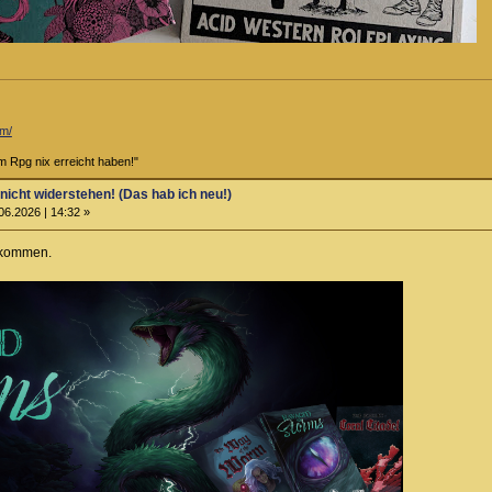
om/
 im Rpg nix erreicht haben!"
 nicht widerstehen! (Das hab ich neu!)
06.2026 | 14:32 »
ekommen.