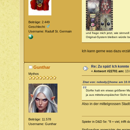
Beiträge: 2.449
Geschlecht:
Username: Radulf St. Germain
und frage mich jetzt, wie sinnvo
Original-System bleiben würde be
Ich kann gerne was dazu erzäh
Re: Zu spät! Ich konnte
Gunthar
«
Antwort #22701 am:
13.
Mythos
Zitat von: nobody@home am 10.0
Dürfte halt ein etwas größerer Mar
ja aus mitteleuropäischer Sicht 
Also in der mittelgrossen Sta
Beiträge: 11.578
Spieler in D&D 5e: "8 + viel, trifft 
Username: Gunthar
Stoßseufzer angesichts der erste