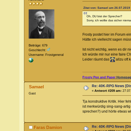
Zitat von: Samael am 26.07.2019 
Oh, DU bist der Sprecher?
Sorry, ich wollte das sicher nie
Frosty postet hier im Forum e
Hätte ich vielleicht sagen müs
Beiträge: 679
Ist nicht wichtig, wenn es dir
Geschlecht:
Ich würde mir nur eine faire C
Username: Frostgeneral
Leider räumt das
allzu oft
Frosty Pen and Paper
Homepage
Re: 40K-RPG News [Di
Samael
«
Antwort #209 am:
27.07.
Gast
Tja konstruktive Kritik. Hier 
ist merkwürdig sing-sang-arti
sprechen?) und hörte etwas wi
Re: 40K-RPG News [Di
Faras Damion