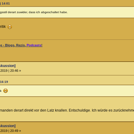
| 14:01
gsstil derart zuwider, dass ich abgeschaltet habe.
ritik
 - Blogs, Rezis,
Podcasts
!
skussion]
2019 | 20:46 »
 16:19
tik
iemanden derart direkt vor den Latz knallen. Entschuldige. Ich würde es zurückneh
skussion]
2019 | 20:49 »