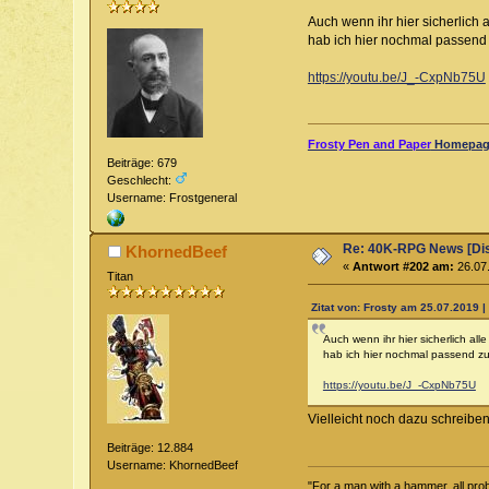
Auch wenn ihr hier sicherlich a
hab ich hier nochmal passen
https://youtu.be/J_-CxpNb75U
Frosty Pen and Paper
Homepage
Beiträge: 679
Geschlecht:
Username: Frostgeneral
Re: 40K-RPG News [Di
KhornedBeef
«
Antwort #202 am:
26.07.
Titan
Zitat von: Frosty am 25.07.2019 |
Auch wenn ihr hier sicherlich all
hab ich hier nochmal passend 
https://youtu.be/J_-CxpNb75U
Vielleicht noch dazu schreibe
Beiträge: 12.884
Username: KhornedBeef
"For a man with a hammer, all probl