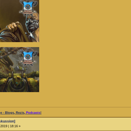
 - Blogs, Rezis,
Podcasts
!
skussion]
2019 | 18:16 »