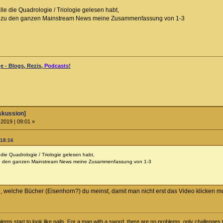
lle die Quadrologie / Triologie gelesen habt,
d zu den ganzen Mainstream News meine Zusammenfassung von 1-3
 - Blogs, Rezis,
Podcasts
!
skussion]
2019 | 09:01 »
 18:16
e die Quadrologie / Triologie gelesen habt,
zu den ganzen Mainstream News meine Zusammenfassung von 1-3
n, welche Bücher (Eisenhorn?) du meinst, damit man nicht erst das Video klicken 
ems start to look like nails. For a man with a sword, there are no problems, only challenges t