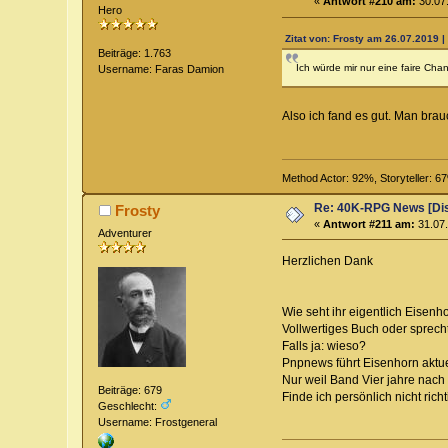
«
Antwort #210 am:
30.07.
Hero
Zitat von: Frosty am 26.07.2019 |
Beiträge: 1.763
Ich würde mir nur eine faire Cha
Username: Faras Damion
Also ich fand es gut. Man bra
Method Actor: 92%, Storyteller: 
Re: 40K-RPG News [Di
Frosty
«
Antwort #211 am:
31.07.
Adventurer
Herzlichen Dank
Wie seht ihr eigentlich Eisenho
Vollwertiges Buch oder sprecht
Falls ja: wieso?
Pnpnews führt Eisenhorn aktuel
Nur weil Band Vier jahre nac
Beiträge: 679
Finde ich persönlich nicht ric
Geschlecht:
Username: Frostgeneral