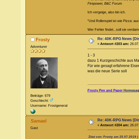
Firepower, B&C Forum
Ich vergeige, also bin ich.
"Und Rollenspiel ist wie Pizza: au
Wer Fehler findet...soll sie verd
Re: 40K-RPG News [Di
Frosty
«
Antwort #203 am:
26.07.
Adventurer
1 - 3
dazu 1 Kurzgeschichte aus M
Für wie gesagt erfahrene Eise
was die neue Serie soll
Frosty Pen and Paper
Homepage
Beiträge: 679
Geschlecht:
Username: Frostgeneral
Re: 40K-RPG News [Di
Samael
«
Antwort #204 am:
26.07.
Gast
Zitat von: Frosty am 25.07.2019 |