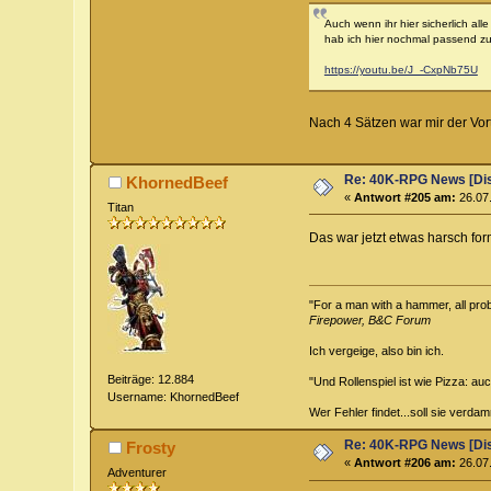
Auch wenn ihr hier sicherlich all
hab ich hier nochmal passend 
https://youtu.be/J_-CxpNb75U
Nach 4 Sätzen war mir der Vort
Re: 40K-RPG News [Di
KhornedBeef
«
Antwort #205 am:
26.07.
Titan
Das war jetzt etwas harsch form
"For a man with a hammer, all probl
Firepower, B&C Forum
Ich vergeige, also bin ich.
Beiträge: 12.884
"Und Rollenspiel ist wie Pizza: au
Username: KhornedBeef
Wer Fehler findet...soll sie verd
Re: 40K-RPG News [Di
Frosty
«
Antwort #206 am:
26.07.
Adventurer