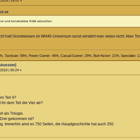
2019 | 18:01 »
 20:49
nce und konstruktive Kritik wünschen.
ucht halt Grundwissen im WH40-Universum sonst versteht man vieles nicht. Aber Ton
67%, Tactician: 58%, Power Gamer: 46%, Casual Gamer: 29%, Butt-Kicker: 21%, Specialist: 
skussion]
2019 | 00:24 »
rn Teil 4?
 ihr dem Teil die Vier ab?
l als Trilogie.
h Drei gekommen ist?
htig. Immerhin aind es 750 Seiten, die Hauptgeschichte hat auch 350.