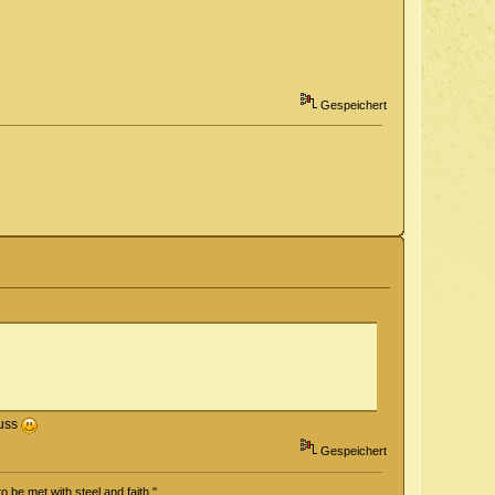
Gespeichert
muss
Gespeichert
o be met with steel and faith."