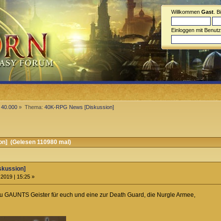
Willkommen
Gast
. B
Einloggen mit Benut
40.000
»
Thema:
40K-RPG News [Diskussion]
n] (Gelesen 110980 mal)
skussion]
2019 | 15:25 »
zu GAUNTS Geister für euch und eine zur Death Guard, die Nurgle Armee,