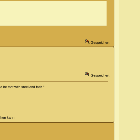
Gespeichert
Gespeichert
o be met with steel and faith."
chen kann.