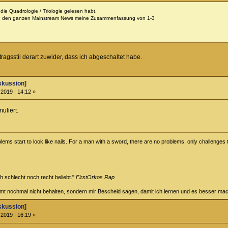
e die Quadrologie / Triologie gelesen habt,
zu den ganzen Mainstream News meine Zusammenfassung von 1-3
ragsstil derart zuwider, dass ich abgeschaltet habe.
skussion]
2019 | 14:12 »
uliert.
ems start to look like nails. For a man with a sword, there are no problems, only challenges t
ch schlecht noch recht beliebt."
FirstOrkos Rap
ammt nochmal nicht behalten, sondern mir Bescheid sagen, damit ich lernen und es besser ma
skussion]
2019 | 16:19 »