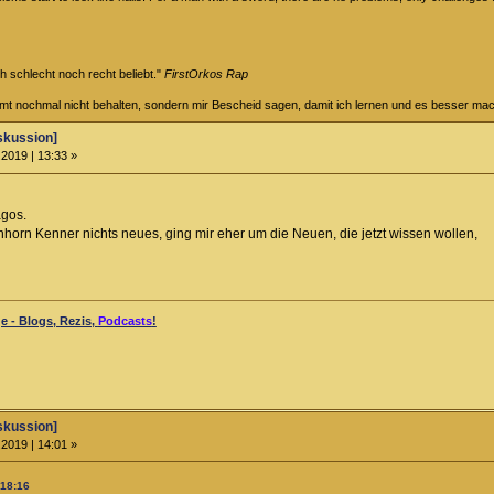
ch schlecht noch recht beliebt."
FirstOrkos Rap
ammt nochmal nicht behalten, sondern mir Bescheid sagen, damit ich lernen und es besser ma
skussion]
2019 | 13:33 »
agos.
nhorn Kenner nichts neues, ging mir eher um die Neuen, die jetzt wissen wollen,
 - Blogs, Rezis,
Podcasts
!
skussion]
2019 | 14:01 »
 18:16