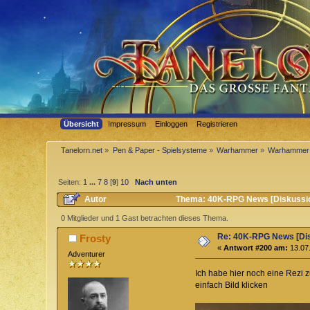
Übersicht
Impressum
Einloggen
Registrieren
Tanelorn.net
»
Pen & Paper - Spielsysteme
»
Warhammer
»
Warhammer 
Seiten:
1
...
7
8
[
9
]
10
Nach unten
Autor
Thema: 40K-RPG News [Diskussio
0 Mitglieder und 1 Gast betrachten dieses Thema.
Re: 40K-RPG News [Di
Frosty
«
Antwort #200 am:
13.07.
Adventurer
Ich habe hier noch eine Rezi 
einfach Bild klicken