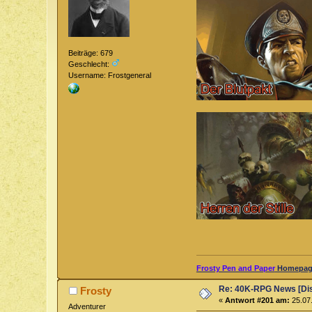
Beiträge: 679
Geschlecht:
Username: Frostgeneral
Frosty Pen and Paper
Homepage
Re: 40K-RPG News [Di
Frosty
«
Antwort #201 am:
25.07.
Adventurer