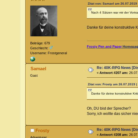
Zitat von: Samael am 26.07.2019 
Nach 4 Sätzen war mir der Vortra
Danke für deine konstruktive K
Beiträge: 679
Frosty Pen and Paper
Homepage
Geschlecht:
Username: Frostgeneral
Re: 40K-RPG News [Di
Samael
«
Antwort #207 am:
26.07.
Gast
Zitat von: Frosty am 26.07.2019 |
Danke für deine konstruktive Kri
Oh, DU bist der Sprecher?
Sorry, ich wollte das sicher n
Re: 40K-RPG News [Di
Frosty
«
Antwort #208 am:
26.07.
Adventurer