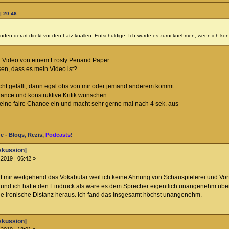
| 20:46
manden derart direkt vor den Latz knallen. Entschuldige. Ich würde es zurücknehmen, wenn ich kön
in Video von einem Frosty Penand Paper.
sen, dass es mein Video ist?
 nicht gefällt, dann egal obs von mir oder jemand anderem kommt.
hance und konstruktive Kritik wünschen.
 keine faire Chance ein und macht sehr gerne mal nach 4 sek. aus
 - Blogs, Rezis,
Podcasts
!
skussion]
2019 | 06:42 »
fehlt mir weitgehend das Vokabular weil ich keine Ahnung von Schauspielerei und Vo
g und ich hatte den Eindruck als wäre es dem Sprecher eigentlich unangenehm über
e ironische Distanz heraus. Ich fand das insgesamt höchst unangenehm.
skussion]