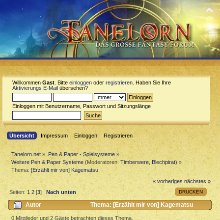
Willkommen
Gast
. Bitte
einloggen
oder
registrieren
. Haben Sie Ihre
Aktivierungs E-Mail
übersehen?
Einloggen mit Benutzername, Passwort und Sitzungslänge
Übersicht
Impressum
Einloggen
Registrieren
Tanelorn.net
»
Pen & Paper - Spielsysteme
»
Weitere Pen & Paper Systeme
(Moderatoren:
Timberwere
,
Blechpirat
) »
Thema:
[Erzählt mir von] Kagematsu
« vorheriges
nächstes »
DRUCKEN
Seiten:
1
2
[
3
]
Nach unten
Autor
Thema: [Erzählt mir von] Kagematsu
(Gelesen 14088 mal)
0 Mitglieder und 2 Gäste betrachten dieses Thema.