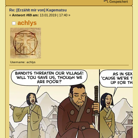
Gespeichert
Re: [Erzählt mir von] Kagematsu
«
Antwort #69 am:
13.01.2019 | 17:40 »
achlys
Username: achlys