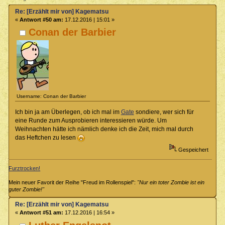
Re: [Erzählt mir von] Kagematsu
«
Antwort #50 am:
17.12.2016 | 15:01 »
Conan der Barbier
Username: Conan der Barbier
Ich bin ja am Überlegen, ob ich mal im
Gate
sondiere, wer sich für
eine Runde zum Ausprobieren interessieren würde. Um
Weihnachten hätte ich nämlich denke ich die Zeit, mich mal durch
das Heftchen zu lesen
Gespeichert
Furztrocken!
Mein neuer Favorit der Reihe "Freud im Rollenspiel":
"Nur ein toter Zombie ist ein
guter Zombie!"
Re: [Erzählt mir von] Kagematsu
«
Antwort #51 am:
17.12.2016 | 16:54 »