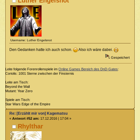
Luther Engelsnot
Username: Luther Engelsnot
Den Gedanken hatte ich auch schon.
Also ich wäre dabei.
Gespeichert
Leite folgende Forenrollenspiele im
Online Games Bereich des DnD-Gates
:
Coriolis: 1001 Sterne zwischen der Finsternis
Leite am Tisch:
Beyond the Wall
Mutant: Year Zero
Spiele am Tisch:
Star Wars Edge of the Empire
Re: [Erzählt mir von] Kagematsu
«
Antwort #52 am:
17.12.2016 | 17:04 »
Rhylthar