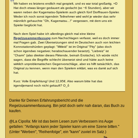
Wir haben es letztens endlich mal gespielt, und es war total großartig. =D
Hat doch etwas länger gedauert als gedacht (so ~6 Stunden), aber wir
waren neben der Kagematsu-Spielerin auch gleich fünf Dorffrauen-Spieler.
Weder ich noch sonst irgendein Teilnehmer wird wohl je wieder das sehr
männlich gehauchte "Oh, Kagematsu...!" vergessen, mit dem uns ein
Spieler beglückt hat.
Nach dem Spiel habe ich allerdings gleich mal eine kleine
Regelzusammenfassung
zum Nachschlagen verfasst, weil es doch immer
mal Fragen gab. Zwei Übersetzungen sind im Deutschen auch von leichten
Konnotationshürden geplagt: "Mitleid" ist im Original "Pity" (also doch
schon irgendwo negativer, herabschauender besetzt), "Liebreiz" ist
"Charm" (also direkter dieses Flirtende, beinah Erotische). Ich würde nicht
sagen, dass die Begriffe schlecht übersetzt sind und hätte auch keine
wirklich unproblematischen Gegenvorschläge, aber es hilft tatsächlich, das
Original zu kennen, wenn man den Spielern erklärt, was es damit auf sich
hat.
Kurz: Volle Empfehlung! Und 12,95€. Also warum bitte hat das
irgendjemand noch nicht gekauft? O_ô
Danke für Deinen Erfahrungsbericht und die
Regelzusammenfassung. Bin jetzt doch sehr nah daran, das Buch zu
kaufen.
@La Cipolla: Mir ist das beim Lesen zum Verbessern ins Auge
gefallen: "Anfangs kann jeder Spieler kann um eine Szene bitten."
(Unter "Werben", "Reihenfolge", ein "kann" zuviel im Satz.)