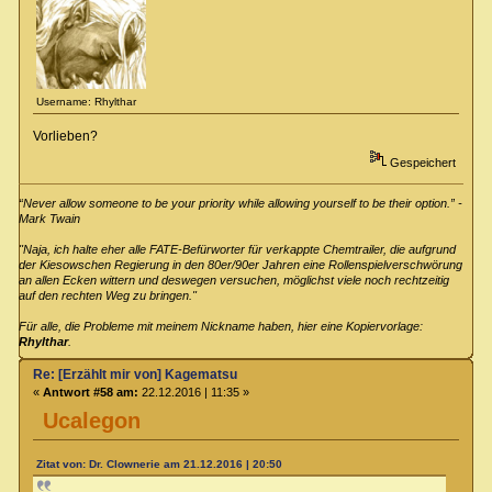
Username: Rhylthar
Vorlieben?
Gespeichert
“Never allow someone to be your priority while allowing yourself to be their option.” -
Mark Twain
"Naja, ich halte eher alle FATE-Befürworter für verkappte Chemtrailer, die aufgrund
der Kiesowschen Regierung in den 80er/90er Jahren eine Rollenspielverschwörung
an allen Ecken wittern und deswegen versuchen, möglichst viele noch rechtzeitig
auf den rechten Weg zu bringen."
Für alle, die Probleme mit meinem Nickname haben, hier eine Kopiervorlage:
Rhylthar
.
Re: [Erzählt mir von] Kagematsu
«
Antwort #58 am:
22.12.2016 | 11:35 »
Ucalegon
Zitat von: Dr. Clownerie am 21.12.2016 | 20:50