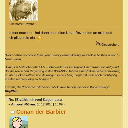
Username: Rhylthar
Immer machen. Und dann noch eine kurze Rezension an mich und
ich pflege sie ein.
Gespeichert
“Never allow someone to be your priority while allowing yourself to be their option.” -
Mark Twain
"Naja, ich halte eher alle FATE-Befürworter für verkappte Chemtrailer, die aufgrund
der Kiesowschen Regierung in den 80er/90er Jahren eine Rollenspielverschwörung
an allen Ecken wittern und deswegen versuchen, möglichst viele noch rechtzeitig
auf den rechten Weg zu bringen."
Für alle, die Probleme mit meinem Nickname haben, hier eine Kopiervorlage:
Rhylthar
.
Re: [Erzählt mir von] Kagematsu
«
Antwort #53 am:
18.12.2016 | 13:09 »
Conan der Barbier