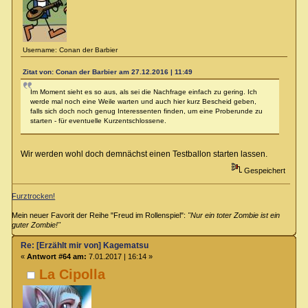
Username: Conan der Barbier
Zitat von: Conan der Barbier am 27.12.2016 | 11:49
Im Moment sieht es so aus, als sei die Nachfrage einfach zu gering. Ich
werde mal noch eine Weile warten und auch hier kurz Bescheid geben,
falls sich doch noch genug Interessenten finden, um eine Proberunde zu
starten - für eventuelle Kurzentschlossene.
Wir werden wohl doch demnächst einen Testballon starten lassen.
Gespeichert
Furztrocken!
Mein neuer Favorit der Reihe "Freud im Rollenspiel":
"Nur ein toter Zombie ist ein
guter Zombie!"
Re: [Erzählt mir von] Kagematsu
«
Antwort #64 am:
7.01.2017 | 16:14 »
La Cipolla