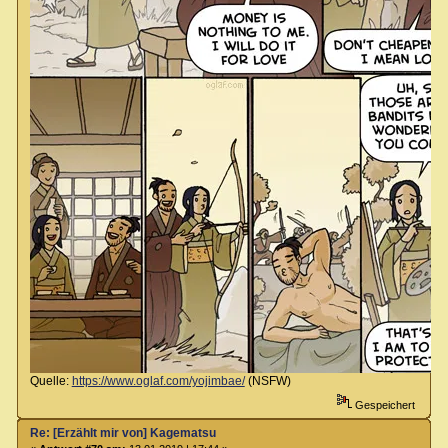
Quelle:
https://www.oglaf.com/yojimbae/
(NSFW)
Gespeichert
Re: [Erzählt mir von] Kagematsu