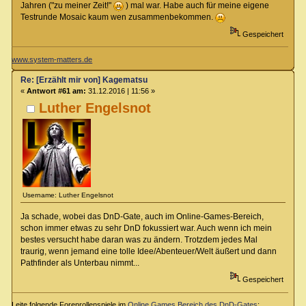
Jahren ("zu meiner Zeit!"
) mal war. Habe auch für meine eigene
Testrunde Mosaic kaum wen zusammenbekommen.
Gespeichert
www.system-matters.de
Re: [Erzählt mir von] Kagematsu
«
Antwort #61 am:
31.12.2016 | 11:56 »
Luther Engelsnot
Username: Luther Engelsnot
Ja schade, wobei das DnD-Gate, auch im Online-Games-Bereich,
schon immer etwas zu sehr DnD fokussiert war. Auch wenn ich mein
bestes versucht habe daran was zu ändern. Trotzdem jedes Mal
traurig, wenn jemand eine tolle Idee/Abenteuer/Welt äußert und dann
Pathfinder als Unterbau nimmt...
Gespeichert
Leite folgende Forenrollenspiele im
Online Games Bereich des DnD-Gates
: