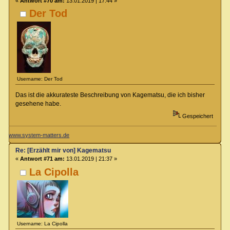
«
Antwort #70 am:
13.01.2019 | 17:44 »
Der Tod
Username: Der Tod
Das ist die akkurateste Beschreibung von Kagematsu, die ich bisher
gesehene habe.
Gespeichert
www.system-matters.de
Re: [Erzählt mir von] Kagematsu
«
Antwort #71 am:
13.01.2019 | 21:37 »
La Cipolla
Username: La Cipolla