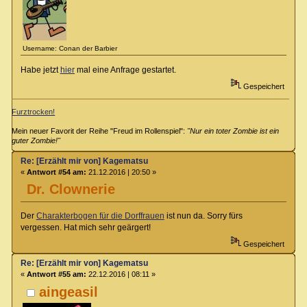
Username: Conan der Barbier
Habe jetzt
hier
mal eine Anfrage gestartet.
Gespeichert
Furztrocken!
Mein neuer Favorit der Reihe "Freud im Rollenspiel":
"Nur ein toter Zombie ist ein
guter Zombie!"
Re: [Erzählt mir von] Kagematsu
«
Antwort #54 am:
21.12.2016 | 20:50 »
Dr. Clownerie
Der
Charakterbogen für die Dorffrauen
ist nun da. Sorry fürs
vergessen. Hat mich sehr geärgert!
Gespeichert
Re: [Erzählt mir von] Kagematsu
«
Antwort #55 am:
22.12.2016 | 08:11 »
aingeasil