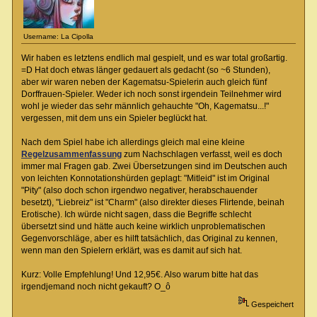
Username: La Cipolla
Wir haben es letztens endlich mal gespielt, und es war total großartig.
=D Hat doch etwas länger gedauert als gedacht (so ~6 Stunden),
aber wir waren neben der Kagematsu-Spielerin auch gleich fünf
Dorffrauen-Spieler. Weder ich noch sonst irgendein Teilnehmer wird
wohl je wieder das sehr männlich gehauchte "Oh, Kagematsu...!"
vergessen, mit dem uns ein Spieler beglückt hat.
Nach dem Spiel habe ich allerdings gleich mal eine kleine
Regelzusammenfassung
zum Nachschlagen verfasst, weil es doch
immer mal Fragen gab. Zwei Übersetzungen sind im Deutschen auch
von leichten Konnotationshürden geplagt: "Mitleid" ist im Original
"Pity" (also doch schon irgendwo negativer, herabschauender
besetzt), "Liebreiz" ist "Charm" (also direkter dieses Flirtende, beinah
Erotische). Ich würde nicht sagen, dass die Begriffe schlecht
übersetzt sind und hätte auch keine wirklich unproblematischen
Gegenvorschläge, aber es hilft tatsächlich, das Original zu kennen,
wenn man den Spielern erklärt, was es damit auf sich hat.
Kurz: Volle Empfehlung! Und 12,95€. Also warum bitte hat das
irgendjemand noch nicht gekauft? O_ô
Gespeichert