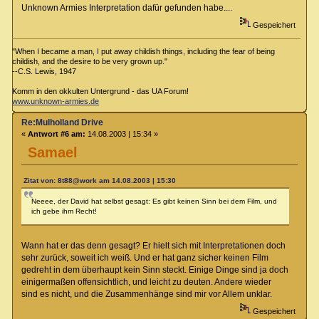
Unknown Armies Interpretation dafür gefunden habe....
Gespeichert
"When I became a man, I put away childish things, including the fear of being
childish, and the desire to be very grown up."
--C.S. Lewis, 1947
Komm in den okkulten Untergrund - das UA Forum!
www.unknown-armies.de
Re:Mulholland Drive
«
Antwort #6 am:
14.08.2003 | 15:34 »
Samael
Zitat von: 8t88@work am 14.08.2003 | 15:30
Neeee, der David hat selbst gesagt: Es gibt keinen Sinn bei dem Film, und
ich gebe ihm Recht!
Wann hat er das denn gesagt? Er hielt sich mit Interpretationen doch
sehr zurück, soweit ich weiß. Und er hat ganz sicher keinen Film
gedreht in dem überhaupt kein Sinn steckt. Einige Dinge sind ja doch
einigermaßen offensichtlich, und leicht zu deuten. Andere wieder
sind es nicht, und die Zusammenhänge sind mir vor Allem unklar.
Gespeichert