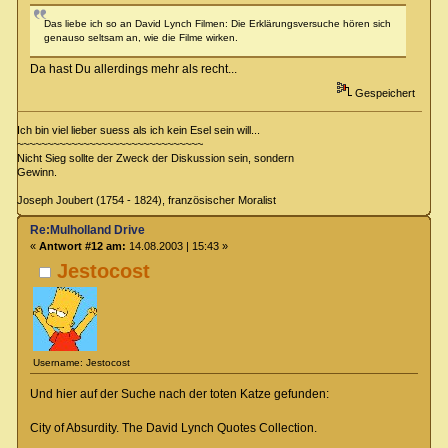
Das liebe ich so an David Lynch Filmen: Die Erklärungsversuche hören sich
genauso seltsam an, wie die Filme wirken.
Da hast Du allerdings mehr als recht...
Gespeichert
Ich bin viel lieber suess als ich kein Esel sein will...
~~~~~~~~~~~~~~~~~~~~~~~~~~~~~~~
Nicht Sieg sollte der Zweck der Diskussion sein, sondern
Gewinn.
Joseph Joubert (1754 - 1824), französischer Moralist
Re:Mulholland Drive
«
Antwort #12 am:
14.08.2003 | 15:43 »
Jestocost
Username: Jestocost
Und hier auf der Suche nach der toten Katze gefunden:
City of Absurdity. The David Lynch Quotes Collection.