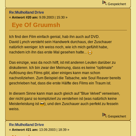
Gespeichert
Re:Mulholland Drive
«
Antwort #20 am:
9.09.2003 | 15:30 »
Eye Of Gruumsh
Ich find den Film einfach genial, hab ihn auch auf DVD.
David Lynch versteht sein Handwerk durchaus, der Zuschauer
natürlich weniger. Ich weiss noch, wie ich mich gefühlt habe,
nachdem ich ihn das erste Mal gesehen hatte...
Das einzige, was da noch hilft, ist mit anderen Leuten darüber zu
diskutieren. Ich bin zwar der Meinung, dass es keine "optimale"
Auflösung des Films gibt, aber einiges kann man schon
nachvollziehen. Zum Beispiel die Tatsache, wie Soul Reaver bereits
geschrieben hat, dass die erste Hälfte des Films ein Traum ist.
In diesem Sinne kann man auch gleich auf "Blue Velvet" verweisen,
der nicht ganz so kompliziert zu verstehen ist (was natürlich keine
Meisterleistung ist
), und den Zuschauer auch perfekt zu fesseln
weiss.
Gespeichert
Re:Mulholland Drive
«
Antwort #21 am:
13.09.2003 | 18:39 »