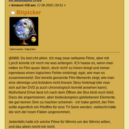
Re:Mulholland Drive
«
Antwort #18 am:
17.08.2003 | 00:51 »
Bitpicker
Username: bitpicker
@8t88: Du bist icht allein. Ich mag zwar seltsame Filme, aber mit
Lynch konnte ich noch nie was anfangen. ICh haase es, wenn man
mitten im Film quasi 'ätsch, doch nicht' zu hören kriegt und immer
irgendwas einen logischen Fehler einbringt, egal, wie man es
zusammensetzt. Der bereits genannte Film Memento zeigt, wie man
eine stimmige und trotzdem nicht lineare Story hinkriegt (die man
sich auf der DVD ja auch chronologisch korrekt ansehen kann).
Mulholland Drive fand ich nach dem Öffnen der Box bloß noch blöd.
Dazu die angerissenen, aber bedeutungslos gebliebenen Elemente,
die gar keinen Sinn zu machen scheinen - ich habe gehört, der Film
sollte eigentlich ein Pilotfilm für eine TV-Serie werden, vielleicht hätte
die sich der losen Fäden angenommen.
Jedenfalls halte ich solche Filme für Wirrnis um der Wirrnis willen,
und das allein reicht mir nicht.