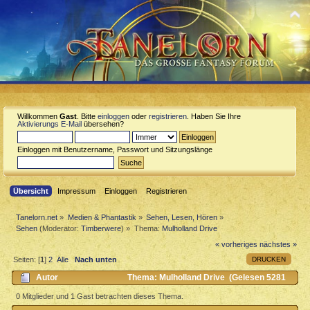
Willkommen
Gast
. Bitte
einloggen
oder
registrieren
. Haben Sie Ihre
Aktivierungs E-Mail
übersehen?
Einloggen mit Benutzername, Passwort und Sitzungslänge
Übersicht
Impressum
Einloggen
Registrieren
Tanelorn.net
»
Medien & Phantastik
»
Sehen, Lesen, Hören
»
Sehen
(Moderator:
Timberwere
) »
Thema:
Mulholland Drive
« vorheriges
nächstes »
DRUCKEN
Seiten: [
1
]
2
Alle
Nach unten
Autor
Thema: Mulholland Drive (Gelesen 5281
mal)
0 Mitglieder und 1 Gast betrachten dieses Thema.