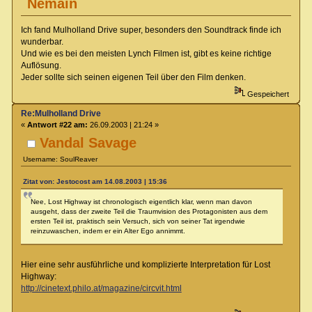
Nemain
Ich fand Mulholland Drive super, besonders den Soundtrack finde ich
wunderbar.
Und wie es bei den meisten Lynch Filmen ist, gibt es keine richtige
Auflösung.
Jeder sollte sich seinen eigenen Teil über den Film denken.
Gespeichert
Re:Mulholland Drive
«
Antwort #22 am:
26.09.2003 | 21:24 »
Vandal Savage
Username: SoulReaver
Zitat von: Jestocost am 14.08.2003 | 15:36
Nee, Lost Highway ist chronologisch eigentlich klar, wenn man davon
ausgeht, dass der zweite Teil die Traumvision des Protagonisten aus dem
ersten Teil ist, praktisch sein Versuch, sich von seiner Tat irgendwie
reinzuwaschen, indem er ein Alter Ego annimmt.
Hier eine sehr ausführliche und komplizierte Interpretation für Lost
Highway:
http://cinetext.philo.at/magazine/circvit.html