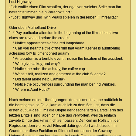
Lost Highway
- "Ich wollte einen Film schaffen, der egal von welcher Seite man ihn
betrachtet immer in ein Paradox führt."
- "Lost Highway und Twin Peaks spielen in derselben Filmrealität."
Oder eben Mulholland Drive
" * Pay particular attention in the beginning of the film: at least two
clues are revealed before the credits.
* Notice appearances of the red lampshade.
* Can you hear the title of the film that Adam Kesher is auditioning
actresses for? Is it mentioned again?
* An accident is a terrible event... notice the location of the accident.
* Who gives a key, and why?
* Notice the robe, the ashtray, the coffee cup.
* What is felt, realized and gathered at the club Silencio?
* Did talent alone help Camilla?
* Notice the occurrences surrounding the man behind Winkies.
* Where is Aunt Ruth?"
Nach meinen ersten Überlegungen, denn auch ich tappe natürlich in
die bereit gestellte Falle, kam auch ich zu dem Schluss, dass die
ersten gut 3/4 des Films die Utopie der gescheiterten Darstellerin des
letzten Drittels sind, aber ich habe das verworfen, weil da einfach
zuviele Dinge des Films nicht reinpassen: Der Kerl im Rollstuhl, der
Regisseur, dem viel zuviel Filmzeit dafür geopfert wird, dass er im
Grunde nur diese Funktion erfüllen soll oder auch der Cowboy.