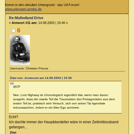
Komm in den okkulten Untergrund - das UA Forum!
www.unknown-armies.de
Re:Mulholland Drive
«
Antwort #11 am:
14.08.2003 | 15:40 »
6
Username: Christian Preuss
Zitat von: Jestocost am 14.08.2003 | 15:36
@CP
Nee, Lost Highway ist chronologisch eigentlich klar, wenn man davon
ausgeht, dass der zweite Teil die Traumvision des Protagonisten aus dem
ersten Teil ist, praktisch sein Versuch, sich von seiner Tat irgendwie
reinzuwaschen, indem er ein Alter Ego annimmt.
Echt?
Ich dachte immer der Hauptdarsteller wäre in einer Zeitmöbiusband
gefangen...
Zitat