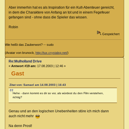
Aber immerhin hat es als Inspiration für ein Kult-Abenteuer gereicht,
in dem die Charaktere von Anfang an tot und in einem Fegefeuer
gefangen sind - ohne dass die Spieler das wissen.
Robin
Gespeichert
Wie heißt das Zauberwort? -- sudo
(Avatar von brunocb,
http://tux.crystalxp.net/
)
Re:Mulholland Drive
«
Antwort #19 am:
17.08.2003 | 12:46 »
Gast
Zitat von: Samael am 14.08.2003 | 16:43
Hehe - dann kommt es dir so vor, als würdest du den Film verstehen,
richtig?
Genau und an den logischen Unebenheiten störe ich mich dann
auch nicht mehr
Na denn Prost!