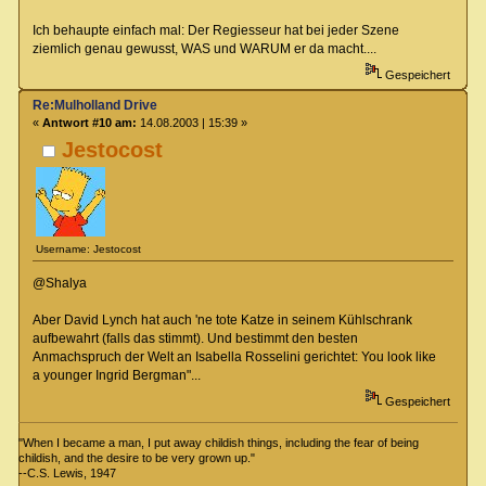
Ich behaupte einfach mal: Der Regiesseur hat bei jeder Szene
ziemlich genau gewusst, WAS und WARUM er da macht....
Gespeichert
Re:Mulholland Drive
«
Antwort #10 am:
14.08.2003 | 15:39 »
Jestocost
Username: Jestocost
@Shalya
Aber David Lynch hat auch 'ne tote Katze in seinem Kühlschrank
aufbewahrt (falls das stimmt). Und bestimmt den besten
Anmachspruch der Welt an Isabella Rosselini gerichtet: You look like
a younger Ingrid Bergman"...
Gespeichert
"When I became a man, I put away childish things, including the fear of being
childish, and the desire to be very grown up."
--C.S. Lewis, 1947