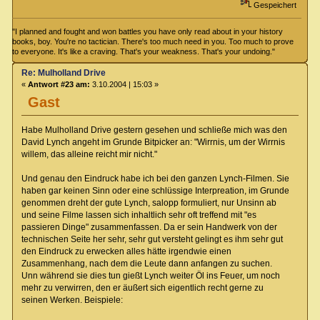
Gespeichert
"I planned and fought and won battles you have only read about in your history
books, boy. You're no tactician. There's too much need in you. Too much to prove
to everyone. It's like a craving. That's your weakness. That's your undoing."
Re: Mulholland Drive
«
Antwort #23 am:
3.10.2004 | 15:03 »
Gast
Habe Mulholland Drive gestern gesehen und schließe mich was den
David Lynch angeht im Grunde Bitpicker an: "Wirrnis, um der Wirrnis
willem, das alleine reicht mir nicht."
Und genau den Eindruck habe ich bei den ganzen Lynch-Filmen. Sie
haben gar keinen Sinn oder eine schlüssige Interpreation, im Grunde
genommen dreht der gute Lynch, salopp formuliert, nur Unsinn ab
und seine Filme lassen sich inhaltlich sehr oft treffend mit "es
passieren Dinge" zusammenfassen. Da er sein Handwerk von der
technischen Seite her sehr, sehr gut versteht gelingt es ihm sehr gut
den Eindruck zu erwecken alles hätte irgendwie einen
Zusammenhang, nach dem die Leute dann anfangen zu suchen.
Unn während sie dies tun gießt Lynch weiter Öl ins Feuer, um noch
mehr zu verwirren, den er äußert sich eigentlich recht gerne zu
seinen Werken. Beispiele: