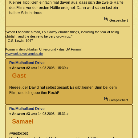
Kleiner Tipp: Geh einfach mal davon aus, dass sich die zweite Hälfte
des Films vor der ersten Hälfte ereignet. Dann wird schon fast ein
halber Schuh draus.
Gespeichert
"When I became a man, I put away childish things, including the fear of being
childish, and the desire to be very grown up."
--C.S. Lewis, 1947
Komm in den okkulten Untergrund - das UA Forum!
www.unknown-armies.de
Re:Mulholland Drive
«
Antwort #2 am:
14.08.2003 | 15:30 »
Gast
Neeee, der David hat selbst gesagt: Es gibt keinen Sinn bei dem
Film, und ich gebe ihm Recht!
Gespeichert
Re:Mulholland Drive
«
Antwort #3 am:
14.08.2003 | 15:31 »
Samael
@jestocost