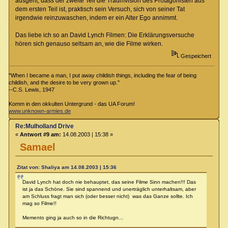
ausgeht, dass der zweite Teil die Traumvision des Protagonisten aus
dem ersten Teil ist, praktisch sein Versuch, sich von seiner Tat
irgendwie reinzuwaschen, indem er ein Alter Ego annimmt.
Das liebe ich so an David Lynch Filmen: Die Erklärungsversuche
hören sich genauso seltsam an, wie die Filme wirken.
Gespeichert
"When I became a man, I put away childish things, including the fear of being
childish, and the desire to be very grown up."
--C.S. Lewis, 1947
Komm in den okkulten Untergrund - das UA Forum!
www.unknown-armies.de
Re:Mulholland Drive
«
Antwort #9 am:
14.08.2003 | 15:38 »
Samael
Zitat von: Shaliya am 14.08.2003 | 15:36
David Lynch hat doch nie behauptet, das seine Filme Sinn machen!!! Das
ist ja das Schöne. Sie sind spannend und unerträglich unterhaltsam, aber
am Schluss fragt man sich (oder besser nicht) was das Ganze sollte. Ich
mag so Filme!!
Memento ging ja auch so in die Richtugn...