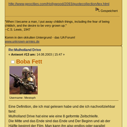
http://www.geocities.com/Hollywood/2093/quotecollection/tex.html
Gespeichert
"When I became a man, I put away childish things, including the fear of being
childish, and the desire to be very grown up."
--C.S. Lewis, 1947
Komm in den okkulten Untergrund - das UA Forum!
www.unknown-armies.de
Re:Mulholland Drive
«
Antwort #13 am:
14.08.2003 | 15:47 »
Boba Fett
Username: Mestoph
Eine Definition, die ich mal gelesen habe und die ich nachvollziehbar
fand:
Mulholland Drive hat eine wie eine 8 geformte Zeitschleife.
Die Mitte und das Ende sind das Ende und Der Beginn und ab der
Hälfte beginnt der Film. Man kann ihn also endlos oder parallel