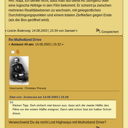
Hm. Naja, ich denke nicht, dass man auf diese Art Stringenz oder
eine logische Abfolge in den Film bekommt. Er scheint ja zwischen
mehreren Realitätsebenen zu wechseln, mit gelegentlichen
Durchdringungspunkten und einem totalen Zerfließen gegen Ende
(als die Box geöffnet wird).
«
Letzte Änderung: 14.08.2003 | 15:34 von Samael
»
Gespeichert
Re:Mulholland Drive
«
Antwort #4 am:
14.08.2003 | 15:32 »
6
Username: Christian Preuss
Zitat von: Jestocost am 14.08.2003 | 15:28
Kleiner Tipp: Geh einfach mal davon aus, dass sich die zweite Hälfte des
Films vor der ersten Hälfte ereignet. Dann wird schon fast ein halber Schuh
draus.
Verwechselst Du da nicht Lost Highways mit Mulholland Drive?