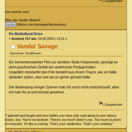
Gespeichert
Live and let rock!
Klick den Spoiler Button!!
(Klicke zum Anzeigen/Verstecken)
Re:Mulholland Drive
«
Antwort #17 am:
16.08.2003 | 23:51 »
Vandal Savage
Username: SoulReaver
Ein bemerkenswerter Film zur dunklen Seite Hollywoods, gezeigt an
dem psychischen Zerfall der weiblichen Protagonisten.
Ungefähr dreiviertel des Film besteht aus ihrem Traum, wie es hätte
ablaufen sollen, also wie sie es gerne gehabt hätte.
Die Bedeutung einiger Szenen hab ich noch nicht entschlüsselt, aber
ich hab ihn ja erst einmal gesehen.
Gespeichert
"I planned and fought and won battles you have only read about in your history
books, boy. You're no tactician. There's too much need in you. Too much to prove
to everyone. It's like a craving. That's your weakness. That's your undoing."