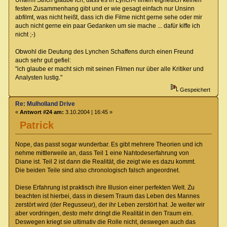
Unterm Strich glaube ich, dass es in Lynch-Filmen eignetlich keinen
festen Zusammenhang gibt und er wie gesagt einfach nur Unsinn
abfilmt, was nicht heißt, dass ich die Filme nicht gerne sehe oder mir
auch nicht gerne ein paar Gedanken um sie mache ... dafür kiffe ich
nicht ;-)
Obwohl die Deutung des Lynchen Schaffens durch einen Freund
auch sehr gut gefiel:
"ich glaube er macht sich mit seinen Filmen nur über alle Kritiker und
Analysten lustig."
Gespeichert
Re: Mulholland Drive
«
Antwort #24 am:
3.10.2004 | 16:45 »
Patrick
Nope, das passt sogar wunderbar. Es gibt mehrere Theorien und ich
nehme mittlerweile an, dass Teil 1 eine Nahtodeserfahrung von
Diane ist. Teil 2 ist dann die Realität, die zeigt wie es dazu kommt.
Die beiden Teile sind also chronologisch falsch angeordnet.
Diese Erfahrung ist praktisch ihre Illusion einer perfekten Welt. Zu
beachten ist hierbei, dass in diesem Traum das Leben des Mannes
zerstört wird (der Regusseur), der ihr Leben zerstört hat. Je weiter wir
aber vordringen, desto mehr dringt die Realität in den Traum ein.
Deswegen kriegt sie ultimativ die Rolle nicht, deswegen auch das