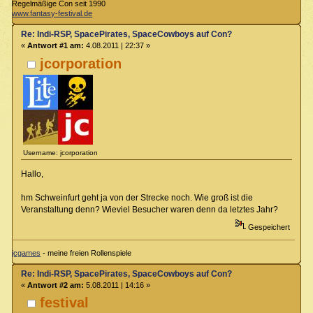
Regelmäßige Con seit 1990
www.fantasy-festival.de
Re: Indi-RSP, SpacePirates, SpaceCowboys auf Con?
«
Antwort #1 am:
4.08.2011 | 22:37 »
jcorporation
Username: jcorporation
Hallo,
hm Schweinfurt geht ja von der Strecke noch. Wie groß ist die
Veranstaltung denn? Wieviel Besucher waren denn da letztes Jahr?
Gespeichert
jcgames
- meine freien Rollenspiele
Re: Indi-RSP, SpacePirates, SpaceCowboys auf Con?
«
Antwort #2 am:
5.08.2011 | 14:16 »
festival