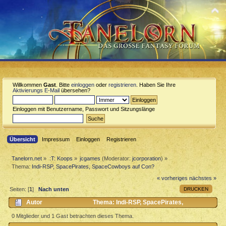
Willkommen
Gast
. Bitte
einloggen
oder
registrieren
. Haben Sie Ihre
Aktivierungs E-Mail
übersehen?
Einloggen mit Benutzername, Passwort und Sitzungslänge
Übersicht
Impressum
Einloggen
Registrieren
Tanelorn.net
»
:T: Koops
»
jcgames
(Moderator:
jcorporation
) »
Thema:
Indi-RSP, SpacePirates, SpaceCowboys auf Con?
« vorheriges
nächstes »
DRUCKEN
Seiten: [
1
]
Nach unten
Autor
Thema: Indi-RSP, SpacePirates,
SpaceCowboys auf Con? (Gelesen 4641 mal)
0 Mitglieder und 1 Gast betrachten dieses Thema.