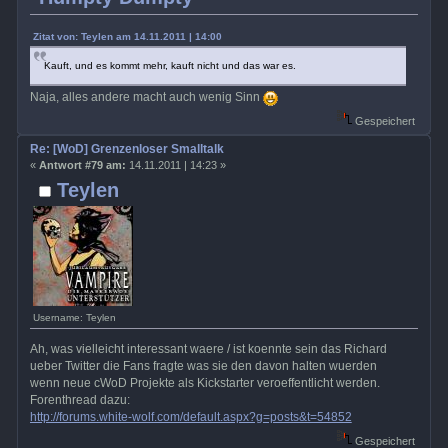
Zitat von: Teylen am 14.11.2011 | 14:00
Kauft, und es kommt mehr, kauft nicht und das war es.
Naja, alles andere macht auch wenig Sinn
Gespeichert
Re: [WoD] Grenzenloser Smalltalk
«
Antwort #79 am:
14.11.2011 | 14:23 »
Teylen
Username: Teylen
Ah, was vielleicht interessant waere / ist koennte sein das Richard
ueber Twitter die Fans fragte was sie den davon halten wuerden
wenn neue cWoD Projekte als Kickstarter veroeffentlicht werden.
Forenthread dazu:
http://forums.white-wolf.com/default.aspx?g=posts&t=54852
Gespeichert