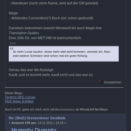
- Abenteuer (noch ohne Name, wird auf der GM geleitet)
Mage
- fehlendes Convention(?) Buch (iirc schon gedruckt)
Daneben bekommen sowohl Werewolf als auch Mage ihre
Translation Guides.
Eine 20th Ed. von MET:VtM ist wahrscheinlich.
Zitat
Je mehr Leute kaufen, desto mehr wird wohl kommen, vermute ich. Aber
zwei weitere Schinken sind schon mal ein guter Anfang.
Genau das war die Aussage.
Kauft, und es kommt mehr, kauft nicht und das war es.
Gespeichert
Meine Blogs:
Teylen's RPG Corner
WoD News & Artikel
Auch im RL gebe ich mich nicht mit Axxxxxxxxxx ab #RealLifeFilterBlase
Re: [WoD] Grenzenloser Smalltalk
«
Antwort #78 am:
14.11.2011 | 14:16 »
Humpty Dumpty