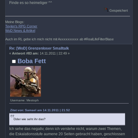
Finde es so heimeliger ^^
Gespeichert
Meine Blogs:
Teylen's RPG Corner
WoD News & Artikel
Auch im RL gebe ich mich nicht mit Axxxxxxxxxx ab #RealLifeFilterBlase
Re: [WoD] Grenzenloser Smalltalk
«
Antwort #83 am:
14.11.2011 | 22:49 »
Boba Fett
Username: Mestoph
Zitat von: Samael am 14.11.2011 | 21:52
Oder wie seht ihr das?
Ich sehe das negativ, denn ich verstehe nicht, warum zwei Themen,
die Eskalationsstufe aumene 20 Seiten gebracht haben, geschlossen