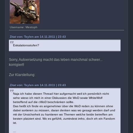
Username: Mestoph
Zitat von: Teylen am 14.11.2011 | 23:43
Eskalationsstufen?
Sorry, Autoersetzung macht das leben manchmal schwer...
korrigiert!
Zur Klarstellung:
Zitat von: Teylen am 14.11.2011 | 23:43
Naja ich habe diesen Thread hier aufgemacht weil ich persönlich nicht
sehe wieso ich mich in einer Diskussion die WoD sowie WhiteWolf
betreffend auf die cWoD beschränken sollte.
Das heißt ich finde es angenehmer über die WoD reden zu können ohne
dabei sortieren zu müssen, daran denken was wo gesagt werden darf und
mit der Unsicherheit zu hantieren wo Themen welche beide betreffen am
besten platziert sind. Wo es gefühlt, zumindest imho, doch eh ein Fandom
ist.
...