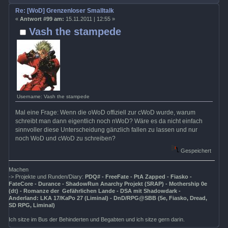
Re: [WoD] Grenzenloser Smalltalk
«
Antwort #99 am:
15.11.2011 | 12:55 »
Vash the stampede
Username: Vash the stampede
Mal eine Frage: Wenn die oWoD offiziell zur cWoD wurde, warum
schreibt man dann eigentlich noch nWoD? Wäre es da nicht einfach
sinnvoller diese Unterscheidung gänzlich fallen zu lassen und nur
noch WoD und cWoD zu schreiben?
Gespeichert
Machen
-> Projekte und Runden/Diary:
PDQ# - FreeFate - PtA Zapped - Fiasko -
FateCore - Durance - ShadowRun Anarchy Projekt (SRAP) - Mothership 0e
(dt) - Romanze der Gefährlichen Lande - DSA mit Shadowdark -
Anderland: LKA 17/KaPo 27 (Liminal) - DnD/RPG@SBB (5e, Fiasko, Dread,
SD RPG, Liminal)
Ich sitze im Bus der Behinderten und Begabten und ich sitze gern darin.