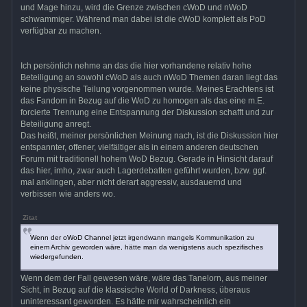
und Mage hinzu, wird die Grenze zwischen cWoD und nWoD
schwammiger. Während man dabei ist die cWoD komplett als PoD
verfügbar zu machen.
Ich persönlich nehme an das die hier vorhandene relativ hohe
Beteiligung an sowohl cWoD als auch nWoD Themen daran liegt das
keine physische Teilung vorgenommen wurde. Meines Erachtens ist
das Fandom in Bezug auf die WoD zu homogen als das eine m.E.
forcierte Trennung eine Entspannung der Diskussion schafft und zur
Beteiligung anregt.
Das heißt, meiner persönlichen Meinung nach, ist die Diskussion hier
entspannter, offener, vielfältiger als in einem anderen deutschen
Forum mit traditionell hohem WoD Bezug. Gerade in Hinsicht darauf
das hier, imho, zwar auch Lagerdebatten geführt wurden, bzw. ggf.
mal anklingen, aber nicht derart aggressiv, ausdauernd und
verbissen wie anders wo.
Zitat
Wenn der oWoD Channel jetzt irgendwann mangels Kommunikation zu
einem Archiv geworden wäre, hätte man da wenigstens auch spezifisches
wiedergefunden.
Wenn dem der Fall gewesen wäre, wäre das Tanelorn, aus meiner
Sicht, in Bezug auf die klassische World of Darkness, überaus
uninteressant geworden. Es hätte mir wahrscheinlich ein