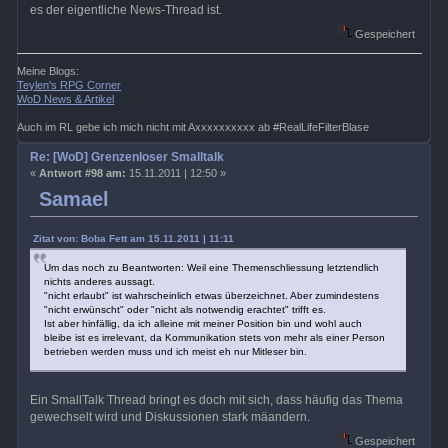
es der eigentliche News-Thread ist.
Gespeichert
Meine Blogs:
Teylen's RPG Corner
WoD News & Artikel
Auch im RL gebe ich mich nicht mit Axxxxxxxxxx ab #RealLifeFilterBlase
Re: [WoD] Grenzenloser Smalltalk
«
Antwort #98 am:
15.11.2011 | 12:50 »
Samael
Zitat von: Boba Fett am 15.11.2011 | 11:11
Um das noch zu Beantworten: Weil eine Themenschliessung letztendlich
nichts anderes aussagt.
"nicht erlaubt" ist wahrscheinlich etwas überzeichnet. Aber zumindestens
"nicht erwünscht" oder "nicht als notwendig erachtet" trifft es.
Ist aber hinfällig, da ich alleine mit meiner Position bin und wohl auch
bleibe ist es irrelevant, da Kommunikation stets von mehr als einer Person
betrieben werden muss und ich meist eh nur Mitleser bin.
Ein SmallTalk Thread bringt es doch mit sich, dass häufig das Thema
gewechselt wird und Diskussionen stark mäandern.
Gespeichert