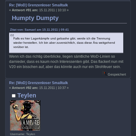
Re: [WoD] Grenzenloser Smalltalk
«
Antwort #91 am:
15.11.2011 | 10:10 »
Humpty Dumpty
Zitat von: Samael am 15.11.2011 | 09:41
Falls es hier Lagerkämpfe und gebashe gibt, werde ich die Trennung
wieder herstellen. Ich bin aber zuversichtlich, dass diese Ära weitgehend
vorüber ist.
Wenn ich das richtig überblicke, liegen sämtliche WoD-Linien so
darnieder, dass es kaum noch Interessenten gibt. Das flackert nun mit
V20 ein bisschen auf, aber das könnte auch nur ein Strohfeuer sein.
Gespeichert
Re: [WoD] Grenzenloser Smalltalk
«
Antwort #92 am:
15.11.2011 | 10:37 »
Teylen
Username: Teylen