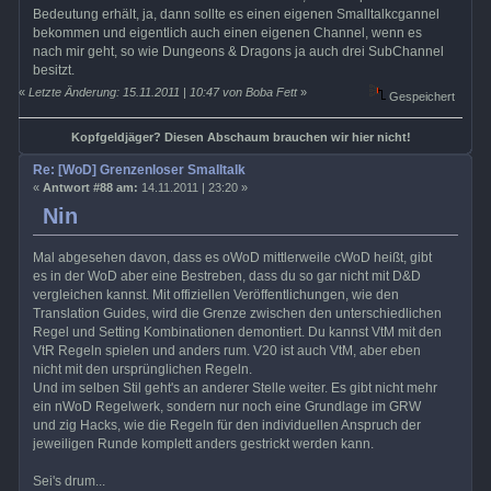
Bedeutung erhält, ja, dann sollte es einen eigenen Smalltalkcgannel
bekommen und eigentlich auch einen eigenen Channel, wenn es
nach mir geht, so wie Dungeons & Dragons ja auch drei SubChannel
besitzt.
«
Letzte Änderung: 15.11.2011 | 10:47 von Boba Fett
»
Gespeichert
Kopfgeldjäger? Diesen Abschaum brauchen wir hier nicht!
Re: [WoD] Grenzenloser Smalltalk
«
Antwort #88 am:
14.11.2011 | 23:20 »
Nin
Mal abgesehen davon, dass es oWoD mittlerweile cWoD heißt, gibt
es in der WoD aber eine Bestreben, dass du so gar nicht mit D&D
vergleichen kannst. Mit offiziellen Veröffentlichungen, wie den
Translation Guides, wird die Grenze zwischen den unterschiedlichen
Regel und Setting Kombinationen demontiert. Du kannst VtM mit den
VtR Regeln spielen und anders rum. V20 ist auch VtM, aber eben
nicht mit den ursprünglichen Regeln.
Und im selben Stil geht's an anderer Stelle weiter. Es gibt nicht mehr
ein nWoD Regelwerk, sondern nur noch eine Grundlage im GRW
und zig Hacks, wie die Regeln für den individuellen Anspruch der
jeweiligen Runde komplett anders gestrickt werden kann.
Sei's drum...