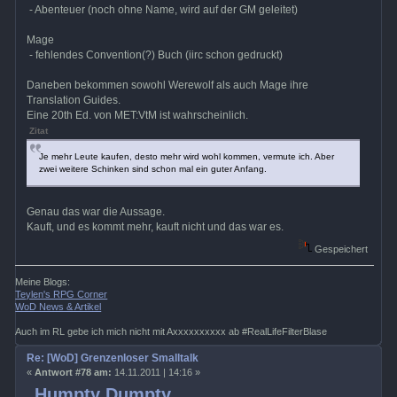
- Abenteuer (noch ohne Name, wird auf der GM geleitet)
Mage
- fehlendes Convention(?) Buch (iirc schon gedruckt)
Daneben bekommen sowohl Werewolf als auch Mage ihre
Translation Guides.
Eine 20th Ed. von MET:VtM ist wahrscheinlich.
Zitat
Je mehr Leute kaufen, desto mehr wird wohl kommen, vermute ich. Aber
zwei weitere Schinken sind schon mal ein guter Anfang.
Genau das war die Aussage.
Kauft, und es kommt mehr, kauft nicht und das war es.
Gespeichert
Meine Blogs:
Teylen's RPG Corner
WoD News & Artikel
Auch im RL gebe ich mich nicht mit Axxxxxxxxxx ab #RealLifeFilterBlase
Re: [WoD] Grenzenloser Smalltalk
«
Antwort #78 am:
14.11.2011 | 14:16 »
Humpty Dumpty