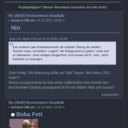
Kopfgeldjäger? Diesen Abschaum brauchen wir hier nicht!
Re: [WoD] Grenzenloser Smalltalk
«
Antwort #84 am:
14.11.2011 | 22:52 »
Nin
Zitat von: Boba Fett am 14.11.2011 | 22:49
Zum anderen gab Eskalationsstufe die explizite Teilung der beiden
Themen extra, um beiden "Lagern" die Gelegenheit zu geben, unter sich
zu diskutieren, ohne stetiges Vergleichen, A ist besser als B - nein - doch
Gebashe zu erzeugen.
Sehr richtig. Die Betonung sollte auf "gab" liegen. Wir haben 2011.
Hallo?!
Warum ausgerechnet du hier einen mittlerweile eher künstlichen
konstruierten Graben propagierst ist mir ein Rätsel. Was soll sowas?
Gespeichert
Re: [WoD] Grenzenloser Smalltalk
«
Antwort #85 am:
14.11.2011 | 22:56 »
Boba Fett