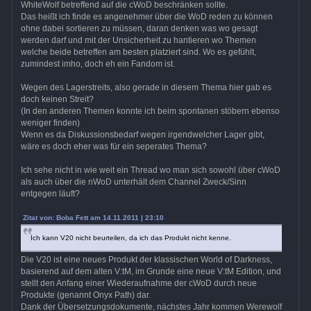
WhiteWolf betreffend auf die cWoD beschränken sollte.
Das heißt ich finde es angenehmer über die WoD reden zu können
ohne dabei sortieren zu müssen, daran denken was wo gesagt
werden darf und mit der Unsicherheit zu hantieren wo Themen
welche beide betreffen am besten platziert sind. Wo es gefühlt,
zumindest imho, doch eh ein Fandom ist.
Wegen des Lagerstreits, also gerade in diesem Thema hier gab es
doch keinen Streit?
(In den anderen Themen konnte ich beim spontanen stöbern ebenso
weniger finden)
Wenn es da Diskussionsbedarf wegen irgendwelcher Lager gibt,
wäre es doch eher was für ein seperates Thema?
Ich sehe nicht in wie weit ein Thread wo man sich sowohl über cWoD
als auch über die nWoD unterhält dem Channel Zweck/Sinn
entgegen läuft?
Zitat von: Boba Fett am 14.11.2011 | 23:10
Ich kann V20 nicht beurteilen, da ich das Produkt nicht kenne.
Die V20 ist eine neues Produkt der klassischen World of Darkness,
basierend auf dem alten V:tM, im Grunde eine neue V:tM Edition, und
stellt den Anfang einer Wiederaufnahme der cWoD durch neue
Produkte (genannt Onyx Path) dar.
Dank der Übersetzungsdokumente, nächstes Jahr kommen Werewolf