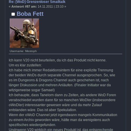
Re: [WoD] Grenzenloser Smalltalk
«
Antwort #87 am:
14.11.2011 | 23:10 »
Boba Fett
Username: Mestoph
Ich kann V20 nicht beurteilen, da ich das Produkt nicht kenne.
Um es klar zustellen:
Ich habe mich immer Redaktionsintern für eine explizite Trennung
der beiden WoDs durch separate Channel ausgesprochen. So, wie
es im Dungeons & Dragons Channel auch geschehen ist, nach
länger Diskussion und mehren Anläufen. (Finaler Initiator war da
witzigerweise sogar Samael)
Ich behaupte, dass Tanelorn dann zu Zeiten, als andere WoD Foren
verabschiedet wurden dann für so manchen WoDler (insbesondere
oWoDler) interessanter gewesen wäre und da mehr Zulauf
entstanden wäre. Das ist aber Spekulation.
Wenn der oWoD Channel jetzt irgendwann mangels Kommunikation
zu einem Archiv geworden wäre, hätte man da wenigstens auch
spezifisches wiedergefunden.
Undnwenn V20 wirklich ein neues Produkt ist, das entsprechende