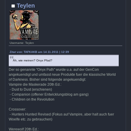
Teylen
Username: Teylen
Zitat von: TAFKAKB am 14.11.2011 | 12:39
Äh, wie meinen? Onyx Pfad?
Der so genannte "Onyx Path" wurde u.a. auf der GenCon
angekuendigt und umfasst neue Produkte fuer die klassische World
of Darkness. Bisher sind folgende angekuendigt:
Vampire die Maskerade 20th Ed.:
- Dust to Dust (erschienen)
- Companion (offener Entwicklungsblog am gang)
- Children on the Revolution
Crossover:
- Hunters Hunted Revised (Fokus auf Vampire, aber halt auch fuer
Woelfe etc. zu gebrauchen)
Werewolf 20th Ed.: