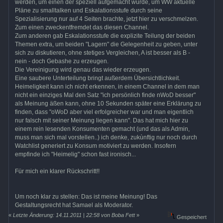
werden, um einen der speziell aufgemacht wurde, um WW aktuelle
Pläne zu smalltalken und Eskalationsstufe durch seine
Spezialisierung nur auf 4 Seiten brachte, jetzt hier zu verschmelzen.
Zum einen zweckentfremdet das diesen Channel.
Zum anderen gab Eskalationsstufe die explizite Teilung der beiden
Themen extra, um beiden "Lagern" die Gelegenheit zu geben, unter
sich zu diskutieren, ohne stetiges Vergleichen, A ist besser als B -
nein - doch Gebashe zu erzeugen.
Die Vereinigung wird genau das wieder erzeugen.
Eine saubere Unterteilung bringt außerdem Übersichtlichkeit.
Heimeligkeit kann ich nicht erkennen, in einem Channel in dem man
nicht ein einziges Mal den Satz "ich persönlich finde nWoD besser"
als Meinung äßen kann, ohne 10 Sekunden später eine Erklärung zu
finden, dass "oWoD aber viel erfolgreicher war und man eigentlich
nur falsch mit seiner Meinung liegen kann". Das hat mich hier zu
einem rein lesenden Konsumenten gemacht (und das als Admin,
muss man sich mal vorstellen..) ich denke, zukùnftig nur noch durch
Watchlist generiert zu Konsum motiviert zu werden. Insofern
empfinde ich "Heimelig" schon fast ironisch...
Für mich ein klarer Rückschritt!!
Um noch klar zu stellen: Das ist meine Meinung! Das
Gestaltungsrecht hat Samael als Moderator.
«
Letzte Änderung: 14.11.2011 | 22:58 von Boba Fett
»
Gespeichert