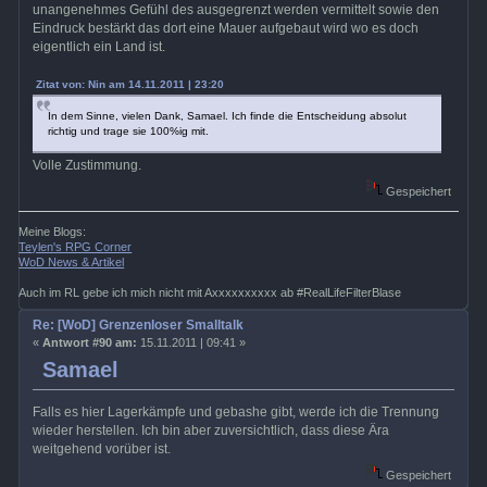
unangenehmes Gefühl des ausgegrenzt werden vermittelt sowie den
Eindruck bestärkt das dort eine Mauer aufgebaut wird wo es doch
eigentlich ein Land ist.
Zitat von: Nin am 14.11.2011 | 23:20
In dem Sinne, vielen Dank, Samael. Ich finde die Entscheidung absolut
richtig und trage sie 100%ig mit.
Volle Zustimmung.
Gespeichert
Meine Blogs:
Teylen's RPG Corner
WoD News & Artikel
Auch im RL gebe ich mich nicht mit Axxxxxxxxxx ab #RealLifeFilterBlase
Re: [WoD] Grenzenloser Smalltalk
«
Antwort #90 am:
15.11.2011 | 09:41 »
Samael
Falls es hier Lagerkämpfe und gebashe gibt, werde ich die Trennung
wieder herstellen. Ich bin aber zuversichtlich, dass diese Ära
weitgehend vorüber ist.
Gespeichert