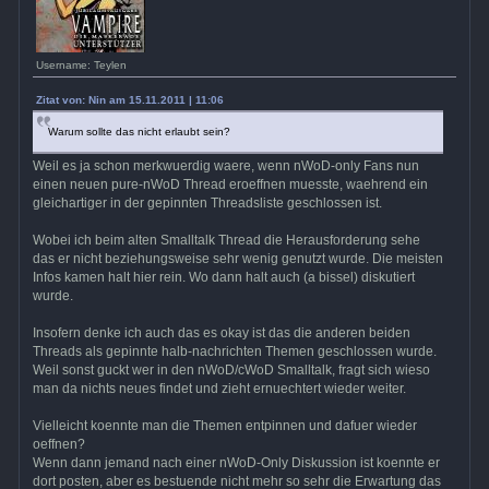
Username: Teylen
Zitat von: Nin am 15.11.2011 | 11:06
Warum sollte das nicht erlaubt sein?
Weil es ja schon merkwuerdig waere, wenn nWoD-only Fans nun
einen neuen pure-nWoD Thread eroeffnen muesste, waehrend ein
gleichartiger in der gepinnten Threadsliste geschlossen ist.
Wobei ich beim alten Smalltalk Thread die Herausforderung sehe
das er nicht beziehungsweise sehr wenig genutzt wurde. Die meisten
Infos kamen halt hier rein. Wo dann halt auch (a bissel) diskutiert
wurde.
Insofern denke ich auch das es okay ist das die anderen beiden
Threads als gepinnte halb-nachrichten Themen geschlossen wurde.
Weil sonst guckt wer in den nWoD/cWoD Smalltalk, fragt sich wieso
man da nichts neues findet und zieht ernuechtert wieder weiter.
Vielleicht koennte man die Themen entpinnen und dafuer wieder
oeffnen?
Wenn dann jemand nach einer nWoD-Only Diskussion ist koennte er
dort posten, aber es bestuende nicht mehr so sehr die Erwartung das