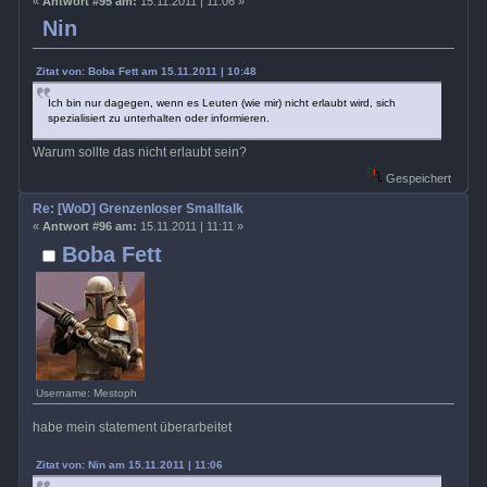
«
Antwort #95 am:
15.11.2011 | 11:06 »
Nin
Zitat von: Boba Fett am 15.11.2011 | 10:48
Ich bin nur dagegen, wenn es Leuten (wie mir) nicht erlaubt wird, sich
spezialisiert zu unterhalten oder informieren.
Warum sollte das nicht erlaubt sein?
Gespeichert
Re: [WoD] Grenzenloser Smalltalk
«
Antwort #96 am:
15.11.2011 | 11:11 »
Boba Fett
Username: Mestoph
habe mein statement überarbeitet
Zitat von: Nin am 15.11.2011 | 11:06