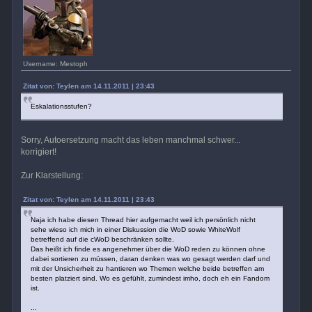
Username: Mestoph
Zitat von: Teylen am 14.11.2011 | 23:43
Eskalationsstufen?
Sorry, Autoersetzung macht das leben manchmal schwer...
korrigiert!
Zur Klarstellung:
Zitat von: Teylen am 14.11.2011 | 23:43
Naja ich habe diesen Thread hier aufgemacht weil ich persönlich nicht
sehe wieso ich mich in einer Diskussion die WoD sowie WhiteWolf
betreffend auf die cWoD beschränken sollte.
Das heißt ich finde es angenehmer über die WoD reden zu können ohne
dabei sortieren zu müssen, daran denken was wo gesagt werden darf und
mit der Unsicherheit zu hantieren wo Themen welche beide betreffen am
besten platziert sind. Wo es gefühlt, zumindest imho, doch eh ein Fandom
ist.
...