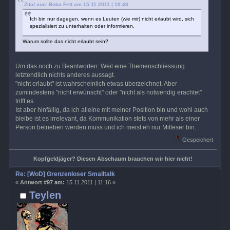
Zitat von: Boba Fett am 15.11.2011 | 10:48
Ich bin nur dagegen, wenn es Leuten (wie mir) nicht erlaubt wird, sich
spezialisiert zu unterhalten oder informieren.
Warum sollte das nicht erlaubt sein?
Um das noch zu Beantworten: Weil eine Themenschliessung
letztendlich nichts anderes aussagt.
"nicht erlaubt" ist wahrscheinlich etwas überzeichnet. Aber
zumindestens "nicht erwünscht" oder "nicht als notwendig erachtet"
trifft es.
Ist aber hinfällig, da ich alleine mit meiner Position bin und wohl auch
bleibe ist es irrelevant, da Kommunikation stets von mehr als einer
Person betrieben werden muss und ich meist eh nur Mitleser bin.
Gespeichert
Kopfgeldjäger? Diesen Abschaum brauchen wir hier nicht!
Re: [WoD] Grenzenloser Smalltalk
«
Antwort #97 am:
15.11.2011 | 11:16 »
Teylen