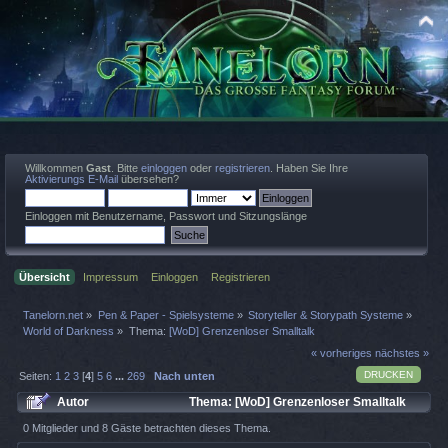
Willkommen
Gast
. Bitte
einloggen
oder
registrieren
. Haben Sie Ihre
Aktivierungs E-Mail
übersehen?
Einloggen mit Benutzername, Passwort und Sitzungslänge
Übersicht
Impressum
Einloggen
Registrieren
Tanelorn.net
»
Pen & Paper - Spielsysteme
»
Storyteller & Storypath Systeme
»
World of Darkness
»
Thema:
[WoD] Grenzenloser Smalltalk
« vorheriges
nächstes »
DRUCKEN
Seiten:
1
2
3
[
4
]
5
6
...
269
Nach unten
Autor
Thema: [WoD] Grenzenloser Smalltalk
(Gelesen 1013809 mal)
0 Mitglieder und 8 Gäste betrachten dieses Thema.