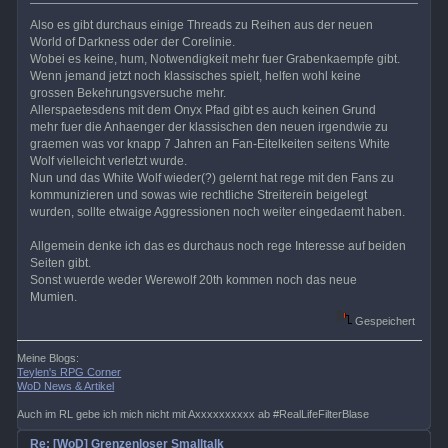
Also es gibt durchaus einige Threads zu Reihen aus der neuen
World of Darkness oder der Corelinie.
Wobei es keine, hum, Notwendigkeit mehr fuer Grabenkaempfe gibt.
Wenn jemand jetzt noch klassisches spielt, helfen wohl keine
grossen Bekehrungsversuche mehr.
Allerspaetesdens mit dem Onyx Pfad gibt es auch keinen Grund
mehr fuer die Anhaenger der klassischen den neuen irgendwie zu
graemen was vor knapp 7 Jahren an Fan-Eitelkeiten seitens White
Wolf vielleicht verletzt wurde.
Nun und das White Wolf wieder(?) gelernt hat rege mit den Fans zu
kommunizieren und sowas wie rechtliche Streiterein beigelegt
wurden, sollte etwaige Aggressionen noch weiter eingedaemt haben.
Allgemein denke ich das es durchaus noch rege Interesse auf beiden
Seiten gibt.
Sonst wuerde weder Werewolf 20th kommen noch das neue
Mumien.
Gespeichert
Meine Blogs:
Teylen's RPG Corner
WoD News & Artikel
Auch im RL gebe ich mich nicht mit Axxxxxxxxxx ab #RealLifeFilterBlase
Re: [WoD] Grenzenloser Smalltalk