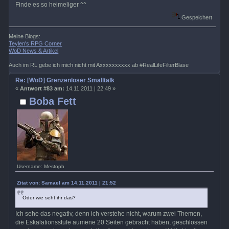
Finde es so heimeliger ^^
Gespeichert
Meine Blogs:
Teylen's RPG Corner
WoD News & Artikel
Auch im RL gebe ich mich nicht mit Axxxxxxxxxx ab #RealLifeFilterBlase
Re: [WoD] Grenzenloser Smalltalk
«
Antwort #83 am:
14.11.2011 | 22:49 »
Boba Fett
Username: Mestoph
Zitat von: Samael am 14.11.2011 | 21:52
Oder wie seht ihr das?
Ich sehe das negativ, denn ich verstehe nicht, warum zwei Themen,
die Eskalationsstufe aumene 20 Seiten gebracht haben, geschlossen