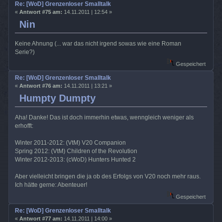
Re: [WoD] Grenzenloser Smalltalk
«
Antwort #75 am:
14.11.2011 | 12:54 »
Nin
Keine Ahnung (... war das nicht irgend sowas wie eine Roman
Serie?)
Gespeichert
Re: [WoD] Grenzenloser Smalltalk
«
Antwort #76 am:
14.11.2011 | 13:21 »
Humpty Dumpty
Aha! Danke! Das ist doch immerhin etwas, wenngleich weniger als
erhofft:
Winter 2011-2012: (VtM) V20 Companion
Spring 2012: (VtM) Children of the Revolution
Winter 2012-2013: (cWoD) Hunters Hunted 2
Aber vielleicht bringen die ja ob des Erfolgs von V20 noch mehr raus.
Ich hätte gerne: Abenteuer!
Gespeichert
Re: [WoD] Grenzenloser Smalltalk
«
Antwort #77 am:
14.11.2011 | 14:00 »