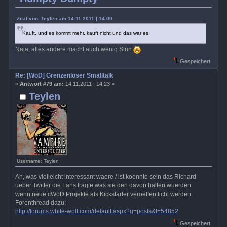
Zitat von: Teylen am 14.11.2011 | 14:00
Kauft, und es kommt mehr, kauft nicht und das war es.
Naja, alles andere macht auch wenig Sinn
Gespeichert
Re: [WoD] Grenzenloser Smalltalk
«
Antwort #79 am:
14.11.2011 | 14:23 »
Teylen
Username: Teylen
Ah, was vielleicht interessant waere / ist koennte sein das Richard
ueber Twitter die Fans fragte was sie den davon halten wuerden
wenn neue cWoD Projekte als Kickstarter veroeffentlicht werden.
Forenthread dazu:
http://forums.white-wolf.com/default.aspx?g=posts&t=54852
Gespeichert