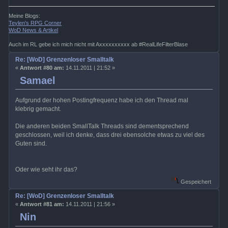
Meine Blogs:
Teylen's RPG Corner
WoD News & Artikel
Auch im RL gebe ich mich nicht mit Axxxxxxxxxx ab #RealLifeFilterBlase
Re: [WoD] Grenzenloser Smalltalk
«
Antwort #80 am:
14.11.2011 | 21:52 »
Samael
Aufgrund der hohen Postingfrequenz habe ich den Thread mal
klebrig gemacht.
Die anderen beiden SmallTalk Threads sind dementsprechend
geschlossen, weil ich denke, dass drei ebensolche etwas zu viel des
Guten sind.
Oder wie seht ihr das?
Gespeichert
Re: [WoD] Grenzenloser Smalltalk
«
Antwort #81 am:
14.11.2011 | 21:56 »
Nin