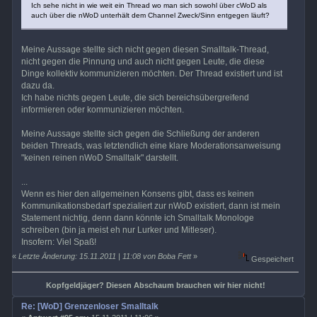
Ich sehe nicht in wie weit ein Thread wo man sich sowohl über cWoD als
auch über die nWoD unterhält dem Channel Zweck/Sinn entgegen läuft?
Meine Aussage stellte sich nicht gegen diesen Smalltalk-Thread,
nicht gegen die Pinnung und auch nicht gegen Leute, die diese
Dinge kollektiv kommunizieren möchten. Der Thread existiert und ist
dazu da.
Ich habe nichts gegen Leute, die sich bereichsübergreifend
informieren oder kommunizieren möchten.
Meine Aussage stellte sich gegen die Schließung der anderen
beiden Threads, was letztendlich eine klare Moderationsanweisung
"keinen reinen nWoD Smalltalk" darstellt.
...
Wenn es hier den allgemeinen Konsens gibt, dass es keinen
Kommunikationsbedarf spezialiert zur nWoD existiert, dann ist mein
Statement nichtig, denn dann könnte ich Smalltalk Monologe
schreiben (bin ja meist eh nur Lurker und Mitleser).
Insofern: Viel Spaß!
«
Letzte Änderung: 15.11.2011 | 11:08 von Boba Fett
»
Gespeichert
Kopfgeldjäger? Diesen Abschaum brauchen wir hier nicht!
Re: [WoD] Grenzenloser Smalltalk