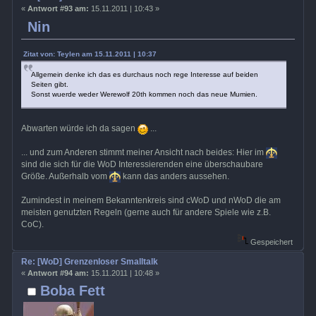
«
Antwort #93 am:
15.11.2011 | 10:43 »
Nin
Zitat von: Teylen am 15.11.2011 | 10:37
Allgemein denke ich das es durchaus noch rege Interesse auf beiden
Seiten gibt.
Sonst wuerde weder Werewolf 20th kommen noch das neue Mumien.
Abwarten würde ich da sagen
...
... und zum Anderen stimmt meiner Ansicht nach beides: Hier im
sind die sich für die WoD Interessierenden eine überschaubare
Größe. Außerhalb vom
kann das anders aussehen.
Zumindest in meinem Bekanntenkreis sind cWoD und nWoD die am
meisten genutzten Regeln (gerne auch für andere Spiele wie z.B.
CoC).
Gespeichert
Re: [WoD] Grenzenloser Smalltalk
«
Antwort #94 am:
15.11.2011 | 10:48 »
Boba Fett