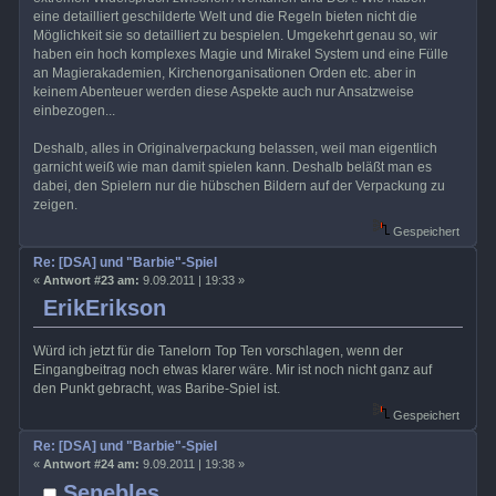
eine detailliert geschilderte Welt und die Regeln bieten nicht die
Möglichkeit sie so detailliert zu bespielen. Umgekehrt genau so, wir
haben ein hoch komplexes Magie und Mirakel System und eine Fülle
an Magierakademien, Kirchenorganisationen Orden etc. aber in
keinem Abenteuer werden diese Aspekte auch nur Ansatzweise
einbezogen...
Deshalb, alles in Originalverpackung belassen, weil man eigentlich
garnicht weiß wie man damit spielen kann. Deshalb beläßt man es
dabei, den Spielern nur die hübschen Bildern auf der Verpackung zu
zeigen.
Gespeichert
Re: [DSA] und "Barbie"-Spiel
«
Antwort #23 am:
9.09.2011 | 19:33 »
ErikErikson
Würd ich jetzt für die Tanelorn Top Ten vorschlagen, wenn der
Eingangbeitrag noch etwas klarer wäre. Mir ist noch nicht ganz auf
den Punkt gebracht, was Baribe-Spiel ist.
Gespeichert
Re: [DSA] und "Barbie"-Spiel
«
Antwort #24 am:
9.09.2011 | 19:38 »
Senebles