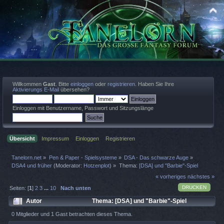
Willkommen
Gast
. Bitte
einloggen
oder
registrieren
. Haben Sie Ihre
Aktivierungs E-Mail
übersehen?
Einloggen mit Benutzername, Passwort und Sitzungslänge
Übersicht
Impressum
Einloggen
Registrieren
Tanelorn.net
»
Pen & Paper - Spielsysteme
»
DSA - Das schwarze Auge
»
DSA4 und früher
(Moderator:
Hotzenplot
) »
Thema:
[DSA] und "Barbie"-Spiel
« vorheriges
nächstes »
DRUCKEN
Seiten: [
1
]
2
3
...
10
Nach unten
Autor
Thema: [DSA] und "Barbie"-Spiel
(Gelesen 65088 mal)
0 Mitglieder und 1 Gast betrachten dieses Thema.