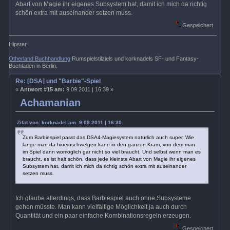
Abart von Magie ihr eigenes Subsystem hat, damit ich mich da richtig
schön extra mit auseinander setzen muss.
Gespeichert
Hipster
Otherland Buchhandlung
Rumspielstilziels und korknadels SF- und Fantasy-
Buchladen in Berlin.
Re: [DSA] und "Barbie"-Spiel
«
Antwort #15 am:
9.09.2011 | 16:39 »
Achamanian
Zitat von: korknadel am 9.09.2011 | 16:30
Zum Barbiespiel passt das DSA4-Magiesystem natürlich auch super. Wie
lange man da hineinschwelgen kann in den ganzen Kram, von dem man
im Spiel dann womöglich gar nicht so viel braucht. Und selbst wenn man es
braucht, es ist halt schön, dass jede kleinste Abart von Magie ihr eigenes
Subsystem hat, damit ich mich da richtig schön extra mit auseinander
setzen muss.
Ich glaube allerdings, dass Barbiespiel auch ohne Subsysteme
gehen müsste. Man kann vielfältige Möglichkeit ja auch durch
Quantität und ein paar einfache Kombinationsregeln erzeugen.
Gespeichert