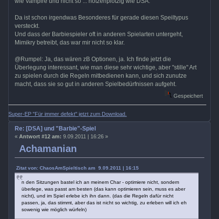
wie Vampire und nicht so ... hotzenplotzig wie DSA.
Da ist schon irgendwas Besonderes für gerade diesen Speiltypus
versteckt.
Und dass der Barbiespieler oft in anderen Spielarten untergeht,
Mimikry betreibt, das war mir nicht so klar.
@Rumpel: Ja, das wären zB Optionen, ja. Ich finde jetzt die
Überlegung interessant, wie man diese sehr wichtige, aber "stille" Art
zu spielen durch die Regeln mitbedienen kann, und sich zunutze
macht, dass sie so gut in anderen Spielbedürfnissen aufgeht.
Gespeichert
Super-EP "Für immer defekt" jetzt zum Download.
Re: [DSA] und "Barbie"-Spiel
«
Antwort #12 am:
9.09.2011 | 16:26 »
Achamanian
Zitat von: ChaosAmSpieltisch am 9.09.2011 | 16:15
n den Sitzungen bastel ich an meinem Char - optimiere nicht, sondern
überlege, was passt am besten (das kann optimieren sein, muss es aber
nicht), und im Spiel erlebe ich ihn dann. (das die Regeln dafür nicht
passen, ja, das stimmt, aber das ist nicht so wichtig, zu erleben will ich eh
sowenig wie möglich würfeln)