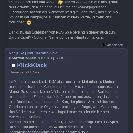
Ich finde mich hier voll wieder.
Und witzigerweise war das genau
der Gedanke, den ich hatte, als ich meiner Vampirjägerinnen-
Discoqueen Tanzen als Nichtwaffenfertigkeit gab: "Toll, das eine mal,
wo ich in der kampagne auf Tanzen würfeln werde, verreiß' ich's
todsicher".
Denkt Ihr, das Schreiben von POV-Spielberichten gehört auch zum
Barbie-Spiel? - Schöner Name übrigens, klingt so markant.
Gespeichert
Re: [DSA] und "Barbie"-Spiel
«
Antwort #20 am:
9.09.2011 | 17:58 »
KlickKlack
Username: KlickKlack
Im Moment ist und bleibt DSA aber, um in der Metapher zu bleiben,
ein kleines, trauriges Mädchen unter der Fuchtel einer neurotischen
Mama. So sitzt das kleine Mädchen mit ihrer einsamen Barbiepuppe
mitten in ihrem Zimmer, darf die Puppe an und ausziehen, doch das
tolle Barbietraumhaus, der süße Ken, der plüsch Van und das rosa
Cabrio bleiben in der Originalverpackung im Regal, weil Mama sagt,
das Mädchen würde eh etwas kaputt machen oder die kleinen
Accessoires verlieren…
Kurz um, so nett die Idee auch ist, sie vernachlässigt doch das Spiel
an sich. Natürlich bietet DSA4 durch seine Fülle an
Beschreibungsmöglichkeiten der Charaktere tolle