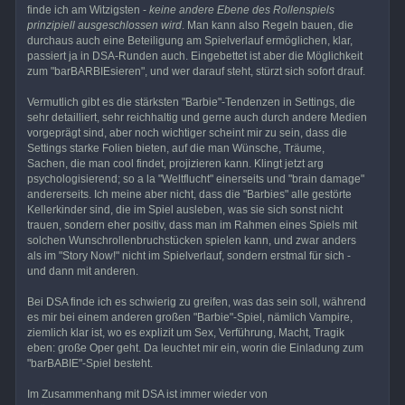
finde ich am Witzigsten -
keine andere Ebene des Rollenspiels
prinzipiell ausgeschlossen wird
. Man kann also Regeln bauen, die
durchaus auch eine Beteiligung am Spielverlauf ermöglichen, klar,
passiert ja in DSA-Runden auch. Eingebettet ist aber die Möglichkeit
zum "barBARBIEsieren", und wer darauf steht, stürzt sich sofort drauf.
Vermutlich gibt es die stärksten "Barbie"-Tendenzen in Settings, die
sehr detailliert, sehr reichhaltig und gerne auch durch andere Medien
vorgeprägt sind, aber noch wichtiger scheint mir zu sein, dass die
Settings starke Folien bieten, auf die man Wünsche, Träume,
Sachen, die man cool findet, projizieren kann. Klingt jetzt arg
psychologisierend; so a la "Weltflucht" einerseits und "brain damage"
andererseits. Ich meine aber nicht, dass die "Barbies" alle gestörte
Kellerkinder sind, die im Spiel ausleben, was sie sich sonst nicht
trauen, sondern eher positiv, dass man im Rahmen eines Spiels mit
solchen Wunschrollenbruchstücken spielen kann, und zwar anders
als im "Story Now!" nicht im Spielverlauf, sondern erstmal für sich -
und dann mit anderen.
Bei DSA finde ich es schwierig zu greifen, was das sein soll, während
es mir bei einem anderen großen "Barbie"-Spiel, nämlich Vampire,
ziemlich klar ist, wo es explizit um Sex, Verführung, Macht, Tragik
eben: große Oper geht. Da leuchtet mir ein, worin die Einladung zum
"barBABIE"-Spiel besteht.
Im Zusammenhang mit DSA ist immer wieder von