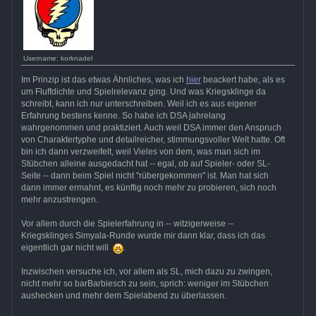
Username: korknadel
Im Prinzip ist das etwas Ähnliches, was ich
hier
beackert habe, als es
um Fluffdichte und Spielrelevanz ging. Und was Kriegsklinge da
schreibt, kann ich nur unterschreiben. Weil ich es aus eigener
Erfahrung bestens kenne. So habe ich DSA jahrelang
wahrgenommen und praktiziert. Auch weil DSA immer den Anspruch
von Charaktertyphe und detailreicher, stimmungsvoller Welt hatte. Oft
bin ich dann verzweifelt, weil Vieles von dem, was man sich im
Stübchen alleine ausgedacht hat -- egal, ob auf Spieler- oder SL-
Seite -- dann beim Spiel nicht "rübergekommen" ist. Man hat sich
dann immer ermahnt, es künftig noch mehr zu probieren, sich noch
mehr anzustrengen.
Vor allem durch die Spielerfahrung in -- witzigerweise --
Kriegsklinges Simyala-Runde wurde mir dann klar, dass ich das
eigentlich gar nicht will
.
Inzwischen versuche ich, vor allem als SL, mich dazu zu zwingen,
nicht mehr so barBarbiesch zu sein, sprich: weniger im Stübchen
aushecken und mehr dem Spielabend zu überlassen.