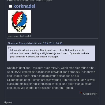
«
Antwort #17 am:
9.09.2011 | 16:43 »
korknadel
Username: korknadel
Zitat von: Rumspielstilziel am 9.09.2011 | 16:39
Ich glaube allerdings, dass Barbiespiel auch ohne Subsysteme gehen
müsste. Man kann vielfältige Möglichkeit ja auch durch Quantität und ein
paar einfache Kombinationsregeln erzeugen.
Natürlich geht das. Das geht auch mit MA, wenn man sich Mühe gibt.
Aber DSA4 unterstützt das besser, erzwingt das geradezu. Schon von
den Regeln "fühlt" sich Schamanismus halt andes an als
Gildenmagie oder Elementarbeschwörung. Ein Sharisad-Tanz ist voll
krass anders als ein Vulkanglasdolchritual, und spürt man auch an
den jedes Mal wieder ein bisschen anderen Regeln.
Gespeichert
Hipster