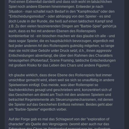
Post einen Extremfall darstellt und dass sich wohl im tatsächlichen
Spiel noch andere Ebenen hineinmengen. Entweder je nach
Situation - man schaltet nach Bedarf in den "Kampfmodus" oder den
"Entscheidungsmodus" - oder abhängig von den Spieler - es sind
doch Leute in der Runde, die heiß auf einen taktischen Kampf sind
z.B. Zu den vielen faszinierenden Dingen am "Barbie-Spiel" gehört ja
auch, dass es frei mit anderen Ebenen des Rollenspiels
kombinierbar ist - ein bisschen machen wir das glaube ich alle - und
dass sogar Spieler, die es hauptsächlich bevorzugen, eigentlich mit
fast jeder anderen Art des Rollenspiels gutmütig mitgehen, so lange
man sie nicht über Gebühr unter Druck setzt, d.h., ihnen aggressiv
Entscheidungen abverlangt, die über den Rahmen des Charakters
hinausgehen (Plotverlauf, Scene Framing, taktische Entscheidungen
mit großem Risiko für das Leben des Chars und andere Figuren).
Ich glaube wirklich, dass diese Ebene des Rollenspiels fast immer
unsichtbar gemacht wird, eben weil sie sich so unauffällig in andere
Spielweisen einfügt. Das meiste, was über Rollenspiel so
Nachdenkliches gesagt und geschrieben wird, konzentriert sich uf
das Geschehen am direkt am Tisch mit den anderen Spielern und
betrachtet Regelelemente als Steuerungsmechanismen, mit denen
die Spieler auf das Geschehen Einfluss nehmen. Beides geht aber
am "Barbie-Spieler" eigentlich vorbei.
Auf der Forge gab es mal das Schlagwort von der "exploration of
character" als Quelle des Vergnügens (womit aber auch nur das
Erforschen des Chars im Spielverlauf gemeint war iirc, außerdem