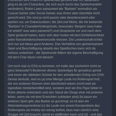
ging es da um Charactere, die sich auch durch das Spielerhandeln
verändern
); Robin Laws subsumiert die "Barbies" vermutlich als
Casual Gamer oder Social Gamer, was ihnen aber ebenfalls nicht
gerecht wird. Die sind ja nicht passiv oder desinteressiert oder
spielen nur, um Dabeizusitzen; die Zeit und Mühe, die mir bekannte
"Barbies" in Charakterhintergründe, bewusstes Steigern (was habe
ich erlebt? was wäre passend?) und Gespräche vor und nach dem
Spiel gesteckt haben, kann sich aber locker mit dem Einfallsreichtum
jeder Narrativistenschweinerunde messen. Die Leidenschaft richtet
sich nur auf etwas ganz Anderes. Das Verhältnis von gemeinsamem
Spiel und Beschäftigung abseits des Spieltisches kann sich da
nahezu umkehren - die Spielrunde füttern die eigene Beschäftigung
mit dem Char davor und danach.
Um noch mal zu DSA zu kommen, ich halte das (sicherlich nicht so
ganz bewusste?) Bedienen dieses Spielertyps für geradezu genial
und einen der stärksten Gründe für den anhaltenden Erfolg von DSA.
Genial deshalb, weil es (a) eine Menge Leute ins Rollenspiel holt,
die von anderen Ebenen eher überfordert wären (nicht weil sie
irgendwie minderbemittelt sind, sondern weil sie ihre Figur lieber in
Ruhe alleine entwickeln und den Stand der Dinge eher mit anderen
teilen, wenn sie mit dem Erreichten zufrieden sind) (b) kaum ein
anderes Spiel gibt, das Barbie so gut bringt, es ist also ein
Alleinstellungsmerkmal (c) die Leute von einem Kernproblem des
Rollenspiels als Hobby ein wenig befreit, dass man nämlich eine
Gruppe mit Zeit braucht, damit es stattfinden kann und (d) - und das