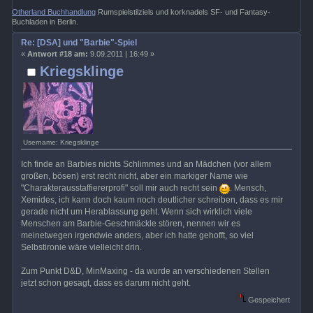
Otherland Buchhandlung
Rumspielstilziels und korknadels SF- und Fantasy-
Buchladen in Berlin.
Re: [DSA] und "Barbie"-Spiel
«
Antwort #18 am:
9.09.2011 | 16:49 »
Kriegsklinge
Username: Kriegsklinge
Ich finde an Barbies nichts Schlimmes und an Mädchen (vor allem
großen, bösen) erst recht nicht, aber ein markiger Name wie
"Charakterausstaffiererprofi" soll mir auch recht sein
. Mensch,
Xemides, ich kann doch kaum noch deutlicher schreiben, dass es mir
gerade nicht um Herablassung geht. Wenn sich wirklich viele
Menschen am Barbie-Geschmäckle stören, nennen wir es
meinetwegen irgendwie anders, aber ich hatte gehofft, so viel
Selbstironie wäre vielleicht drin.
Zum Punkt D&D, MinMaxing - da wurde an verschiedenen Stellen
jetzt schon gesagt, dass es darum nicht geht.
Gespeichert