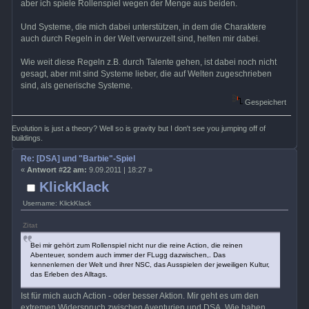
aber ich spiele Rollenspiel wegen der Menge aus beiden.
Und Systeme, die mich dabei unterstützen, in dem die Charaktere
auch durch Regeln in der Welt verwurzelt sind, helfen mir dabei.
Wie weit diese Regeln z.B. durch Talente gehen, ist dabei noch nicht
gesagt, aber mit sind Systeme lieber, die auf Welten zugeschrieben
sind, als generische Systeme.
Gespeichert
Evolution is just a theory? Well so is gravity but I don't see you jumping off of
buildings.
Re: [DSA] und "Barbie"-Spiel
«
Antwort #22 am:
9.09.2011 | 18:27 »
KlickKlack
Username: KlickKlack
Zitat
Bei mir gehört zum Rollenspiel nicht nur die reine Action, die reinen
Abenteuer, sondern auch immer der FLugg dazwischen,. Das
kennenlernen der Welt und ihrer NSC, das Ausspielen der jeweiligen Kultur,
das Erleben des Alltags.
Ist für mich auch Action - oder besser Aktion. Mir geht es um den
extremen Widerspruch zwischen Aventurien und DSA. Wie haben