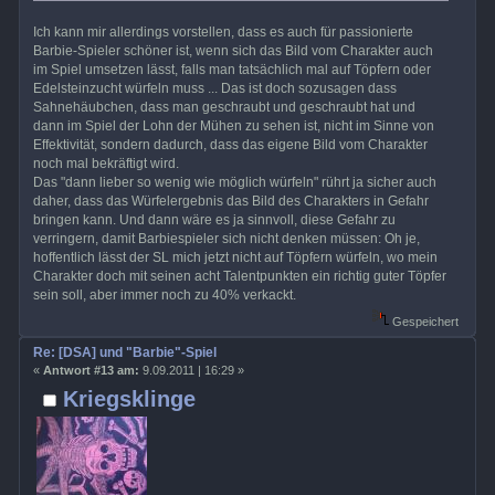
Ich kann mir allerdings vorstellen, dass es auch für passionierte
Barbie-Spieler schöner ist, wenn sich das Bild vom Charakter auch
im Spiel umsetzen lässt, falls man tatsächlich mal auf Töpfern oder
Edelsteinzucht würfeln muss ... Das ist doch sozusagen dass
Sahnehäubchen, dass man geschraubt und geschraubt hat und
dann im Spiel der Lohn der Mühen zu sehen ist, nicht im Sinne von
Effektivität, sondern dadurch, dass das eigene Bild vom Charakter
noch mal bekräftigt wird.
Das "dann lieber so wenig wie möglich würfeln" rührt ja sicher auch
daher, dass das Würfelergebnis das Bild des Charakters in Gefahr
bringen kann. Und dann wäre es ja sinnvoll, diese Gefahr zu
verringern, damit Barbiespieler sich nicht denken müssen: Oh je,
hoffentlich lässt der SL mich jetzt nicht auf Töpfern würfeln, wo mein
Charakter doch mit seinen acht Talentpunkten ein richtig guter Töpfer
sein soll, aber immer noch zu 40% verkackt.
Gespeichert
Re: [DSA] und "Barbie"-Spiel
«
Antwort #13 am:
9.09.2011 | 16:29 »
Kriegsklinge