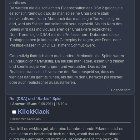
ähnliches.
Da werden die die schlechten Eigenschaften das DSA 2 gelobt, die
es sonst nirgendwo gab, da man so seine Charaktere stark
individualiseren kann. Aber auch das man sogar Tanzen steigern
darf, wird als Stärke und seltenheit herausgestellt. Als ein Kern des
Spiels wird das individualisieren der Charaktere bezeichnet.
Dem Trend folgte DSA 4 mit den Professionen. Dabei sind diese
Tuningoptionen ja kaum aufs Gameplay bezogen, wie Feats. oder
Prestigeklassen in DnD. Es ist mehr Schmuckwerk.
Ganz witzig finde ich aber auch andere Merkmale, die Spiele waren
ja unglaublich hartwurstig. Da musste man jagen, essen und trinken
und konnte sogar verhungern und verdursten. Das ist der
Realismuswunsch. Ich verstehe den Barbieaspekt so, dass es
weniger darum geht zu tunen, als darum den Charakter plastischer
oder auch realistischer auszustaffieren.
Gespeichert
Re: [DSA] und "Barbie"-Spiel
«
Antwort #5 am:
9.09.2011 | 16:10 »
KlickKlack
Username: KlickKlack
Das trifft es wirklich gut, aber eine bahnbrechende Erkenntnis ist es
nicht, denn es beschreibt doch nur das, womit dsa und aventurien
durch die Beschreibung (nicht die Regeln!) eigentliche lockt - du