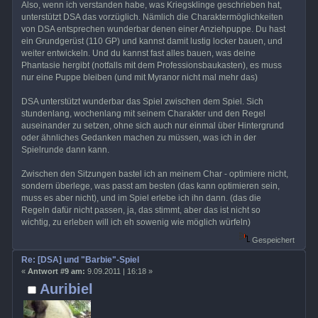
Also, wenn ich verstanden habe, was Kriegsklinge geschrieben hat,
unterstützt DSA das vorzüglich. Nämlich die Charaktermöglichkeiten
von DSA entsprechen wunderbar denen einer Anziehpuppe. Du hast
ein Grundgerüst (110 GP) und kannst damit lustig locker bauen, und
weiter entwickeln. Und du kannst fast alles bauen, was deine
Phantasie hergibt (notfalls mit dem Professionsbaukasten), es muss
nur eine Puppe bleiben (und mit Myranor nicht mal mehr das)
DSA unterstützt wunderbar das Spiel zwischen dem Spiel. Sich
stundenlang, wochenlang mit seinem Charakter und den Regel
auseinander zu setzen, ohne sich auch nur einmal über Hintergrund
oder ähnliches Gedanken machen zu müssen, was ich in der
Spielrunde dann kann.
Zwischen den Sitzungen bastel ich an meinem Char - optimiere nicht,
sondern überlege, was passt am besten (das kann optimieren sein,
muss es aber nicht), und im Spiel erlebe ich ihn dann. (das die
Regeln dafür nicht passen, ja, das stimmt, aber das ist nicht so
wichtig, zu erleben will ich eh sowenig wie möglich würfeln)
Gespeichert
Re: [DSA] und "Barbie"-Spiel
«
Antwort #9 am:
9.09.2011 | 16:18 »
Auribiel