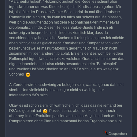
"Märchenhaftigkeit", "Hotzenplotzigkeit" die Rede, es scheint also
irgendwie eher um was Kindliches (nicht: Kindisches) zu gehen. Mir
ist, als hätte der Prussian Gamer Settembrini da mal über deutsche
Romantik etc. sinniert, da kann ich mich nur schwer drauf einlassen,
weil ich die Argumentation mit dem Nationalcharakter immer etwas
problematisch finde. Diesen Teil des Barbie-Spiels finde ich eh
schwierig zu besprechen; ich finde es ziemlich klar, dass da
verschiende psychologische Sachen mit reinspielen, aber ich möchte
eben nicht, dass es gleich nach Krankheit und Kompensation klingt ...
beziehunsgsweise masturbatorisch (jeder für sich, traut sich nicht
zusammen mit den anderen, blabla). Erstens geht es wohl bei jedem
Rollenspiel irgendwie auch bis zu welchem Grad auch immer um das
eigene Innenleben, ist also nichts besonderes beim "Barbiespiel"
und zweitens ist Masturbation so an und für sich ja auch was ganz
Schönes
.
Außerdem wird es schwierig zu belegen sein, was da genau dahinter
steckt. Und vielleicht ist es auch gar nicht so wichtig - nur
interessieren tät´s mich.
Okay, es ist schon ziemlich wahrscheinlich, dass das nie jemand bei
DSA so geplant hat
. Passiert ist es aber, denke ich, dennoch -
aber hey, in der Evolution passiert auch alles Mögliche durch wildes
Rumprobieren ohne Plan und manchmal ist das Ergebnis ganz supi.
Gespeichert