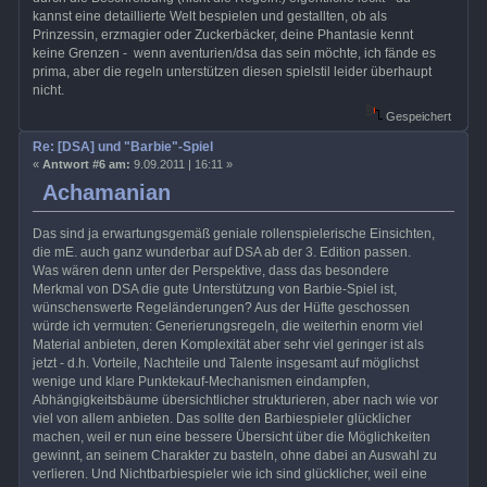
kannst eine detaillierte Welt bespielen und gestallten, ob als
Prinzessin, erzmagier oder Zuckerbäcker, deine Phantasie kennt
keine Grenzen - wenn aventurien/dsa das sein möchte, ich fände es
prima, aber die regeln unterstützen diesen spielstil leider überhaupt
nicht.
Gespeichert
Re: [DSA] und "Barbie"-Spiel
«
Antwort #6 am:
9.09.2011 | 16:11 »
Achamanian
Das sind ja erwartungsgemäß geniale rollenspielerische Einsichten,
die mE. auch ganz wunderbar auf DSA ab der 3. Edition passen.
Was wären denn unter der Perspektive, dass das besondere
Merkmal von DSA die gute Unterstützung von Barbie-Spiel ist,
wünschenswerte Regeländerungen? Aus der Hüfte geschossen
würde ich vermuten: Generierungsregeln, die weiterhin enorm viel
Material anbieten, deren Komplexität aber sehr viel geringer ist als
jetzt - d.h. Vorteile, Nachteile und Talente insgesamt auf möglichst
wenige und klare Punktekauf-Mechanismen eindampfen,
Abhängigkeitsbäume übersichtlicher strukturieren, aber nach wie vor
viel von allem anbieten. Das sollte den Barbiespieler glücklicher
machen, weil er nun eine bessere Übersicht über die Möglichkeiten
gewinnt, an seinem Charakter zu basteln, ohne dabei an Auswahl zu
verlieren. Und Nichtbarbiespieler wie ich sind glücklicher, weil eine