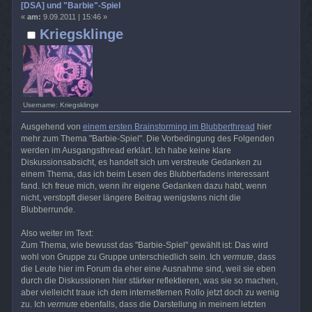
[DSA] und "Barbie"-Spiel
«
am:
9.09.2011 | 15:46 »
Kriegsklinge
Username: Kriegsklinge
Ausgehend von
einem ersten Brainstorming im Blubberthread
hier
mehr zum Thema "Barbie-Spiel". Die Vorbedingung des Folgenden
werden im Ausgangsthread erklärt. Ich habe keine klare
Diskussionsabsicht, es handelt sich um verstreute Gedanken zu
einem Thema, das ich beim Lesen des Blubberfadens interessant
fand. Ich freue mich, wenn ihr eigene Gedanken dazu habt, wenn
nicht, verstopft dieser längere Beitrag wenigstens nicht die
Blubberrunde.
Also weiter im Text:
Zum Thema, wie bewusst das "Barbie-Spiel" gewählt ist: Das wird
wohl von Gruppe zu Gruppe unterschiedlich sein. Ich
vermute
, dass
die Leute hier im Forum da eher eine Ausnahme sind, weil sie eben
durch die Diskussionen hier stärker reflektieren, was sie so machen,
aber vielleicht traue ich dem internetfernen Rollo jetzt doch zu wenig
zu. Ich
vermute
ebenfalls, dass die Darstellung in meinem letzten