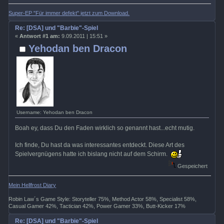
Super-EP "Für immer defekt" jetzt zum Download.
Re: [DSA] und "Barbie"-Spiel
«
Antwort #1 am:
9.09.2011 | 15:51 »
Yehodan ben Dracon
Username: Yehodan ben Dracon
Boah ey, dass Du den Faden wirklich so genannt hast...echt mutig.
Ich finde, Du hast da was interessantes entdeckt. Diese Art des
Spielvergnügens hatte ich bislang nicht auf dem Schirm.
Gespeichert
Mein Hellfrost Diary
Robin Law´s Game Style: Storyteller 75%, Method Actor 58%, Specialist 58%,
Casual Gamer 42%, Tactician 42%, Power Gamer 33%, Butt-Kicker 17%
Re: [DSA] und "Barbie"-Spiel