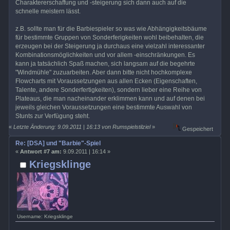
Charaktererschaffung und -steigerung sich dann auch auf die
schnelle meistern lässt.
z.B. sollte man für die Barbiespieler so was wie Abhängigkeitsbäume
für bestimmte Gruppen von Sonderferigkeiten wohl beibehalten, die
erzeugen bei der Steigerung ja durchaus eine vielzahl interessanter
Kombinationsmöglichkeiten und vor allem -einschränkungen. Es
kann ja tatsächlich Spaß machen, sich langsam auf die begehrte
"Windmühle" zuzuarbeiten. Aber dann bitte nicht hochkomplexe
Flowcharts mit Voraussetzungen aus allen Ecken (Eigenschaften,
Talente, andere Sonderfertigkeiten), sondern lieber eine Reihe von
Plateaus, die man nacheinander erklimmen kann und auf denen bei
jeweils gleichen Voraussetzungen eine bestimmte Auswahl von
Stunts zur Verfügung steht.
«
Letzte Änderung: 9.09.2011 | 16:13 von Rumspielstilziel
»
Gespeichert
Re: [DSA] und "Barbie"-Spiel
«
Antwort #7 am:
9.09.2011 | 16:14 »
Kriegsklinge
Username: Kriegsklinge