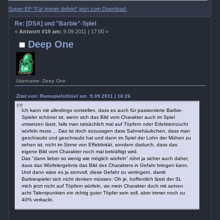
Super-EP "Für immer defekt" jetzt zum Download.
Re: [DSA] und "Barbie"-Spiel
«
Antwort #19 am:
9.09.2011 | 17:00 »
Deep One
Username: Deep One
Zitat von: Rumspielstilziel am 9.09.2011 | 16:26
Ich kann mir allerdings vorstellen, dass es auch für passionierte Barbie-
Spieler schöner ist, wenn sich das Bild vom Charakter auch im Spiel
umsetzen lässt, falls man tatsächlich mal auf Töpfern oder Edelsteinzucht
würfeln muss ... Das ist doch sozusagen dass Sahnehäubchen, dass man
geschraubt und geschraubt hat und dann im Spiel der Lohn der Mühen zu
sehen ist, nicht im Sinne von Effektivität, sondern dadurch, dass das
eigene Bild vom Charakter noch mal bekräftigt wird.
Das "dann lieber so wenig wie möglich würfeln" rührt ja sicher auch daher,
dass das Würfelergebnis das Bild des Charakters in Gefahr bringen kann.
Und dann wäre es ja sinnvoll, diese Gefahr zu verringern, damit
Barbiespieler sich nicht denken müssen: Oh je, hoffentlich lässt der SL
mich jetzt nicht auf Töpfern würfeln, wo mein Charakter doch mit seinen
acht Talentpunkten ein richtig guter Töpfer sein soll, aber immer noch zu
40% verkackt.