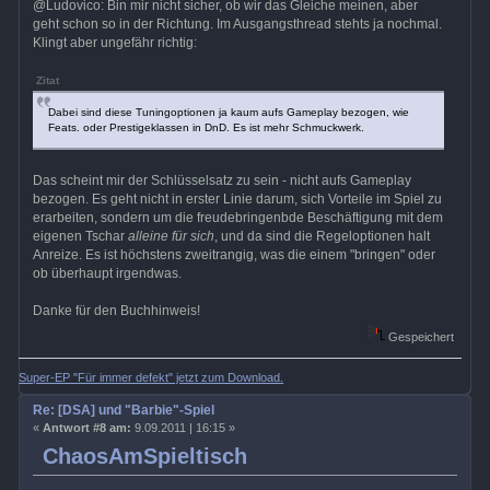
@Ludovico: Bin mir nicht sicher, ob wir das Gleiche meinen, aber
geht schon so in der Richtung. Im Ausgangsthread stehts ja nochmal.
Klingt aber ungefähr richtig:
Zitat
Dabei sind diese Tuningoptionen ja kaum aufs Gameplay bezogen, wie
Feats. oder Prestigeklassen in DnD. Es ist mehr Schmuckwerk.
Das scheint mir der Schlüsselsatz zu sein - nicht aufs Gameplay
bezogen. Es geht nicht in erster Linie darum, sich Vorteile im Spiel zu
erarbeiten, sondern um die freudebringenbde Beschäftigung mit dem
eigenen Tschar
alleine für sich
, und da sind die Regeloptionen halt
Anreize. Es ist höchstens zweitrangig, was die einem "bringen" oder
ob überhaupt irgendwas.
Danke für den Buchhinweis!
Gespeichert
Super-EP "Für immer defekt" jetzt zum Download.
Re: [DSA] und "Barbie"-Spiel
«
Antwort #8 am:
9.09.2011 | 16:15 »
ChaosAmSpieltisch