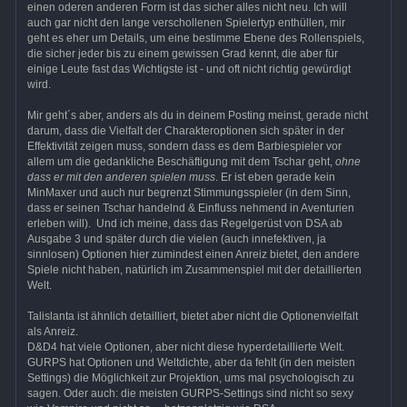
einen oderen anderen Form ist das sicher alles nicht neu. Ich will
auch gar nicht den lange verschollenen Spielertyp enthüllen, mir
geht es eher um Details, um eine bestimme Ebene des Rollenspiels,
die sicher jeder bis zu einem gewissen Grad kennt, die aber für
einige Leute fast das Wichtigste ist - und oft nicht richtig gewürdigt
wird.
Mir geht´s aber, anders als du in deinem Posting meinst, gerade nicht
darum, dass die Vielfalt der Charakteroptionen sich später in der
Effektivität zeigen muss, sondern dass es dem Barbiespieler vor
allem um die gedankliche Beschäftigung mit dem Tschar geht,
ohne
dass er mit den anderen spielen muss
. Er ist eben gerade kein
MinMaxer und auch nur begrenzt Stimmungsspieler (in dem Sinn,
dass er seinen Tschar handelnd & Einfluss nehmend in Aventurien
erleben will). Und ich meine, dass das Regelgerüst von DSA ab
Ausgabe 3 und später durch die vielen (auch innefektiven, ja
sinnlosen) Optionen hier zumindest einen Anreiz bietet, den andere
Spiele nicht haben, natürlich im Zusammenspiel mit der detaillierten
Welt.
Talislanta ist ähnlich detailliert, bietet aber nicht die Optionenvielfalt
als Anreiz.
D&D4 hat viele Optionen, aber nicht diese hyperdetaillierte Welt.
GURPS hat Optionen und Weltdichte, aber da fehlt (in den meisten
Settings) die Möglichkeit zur Projektion, ums mal psychologisch zu
sagen. Oder auch: die meisten GURPS-Settings sind nicht so sexy