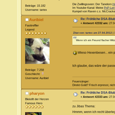
Die Zwillingsseen: Der Tanelorn
H
Beiträge: 15.182
Im Youtube-Kanal: Meine
PnP-Let'
Username: tartex
Kumpel von Raven c.s. McCrack
Re: Fröhliche DSA-Blub
Auribiel
«
Antwort #2332 am:
27.04
Fasttreffler
Legend
Zitat von: tartex am 27.04.2012 | 
Wenn ich ein Freund flacher Wi
Wieso Hexenbesen... ein 
Ich glaube, das wäre der pass
Beiträge: 7.258
Geschlecht:
Username: Auribiel
Feuersänger:
Direkt-Gold? Frisch erpresst, nic
Re: Fröhliche DSA-Blub
pharyon
«
Antwort #2333 am:
27.04
Bleistift der Herzen
Famous Hero
zu Jibas Thema:
Hmmm, wenn ich recht überleg