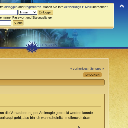
itte
einloggen
oder
registrieren
. Haben Sie Ihre
Aktivierungs E-Mail
übersehen?
zername, Passwort und Sitzungslänge
« vorheriges
nächstes »
DRUCKEN
ann die Verzauberung per Antimagie geblockt werden konnte.
rhaupt geht, also bin ich wahrscheinlich meilenweit dran