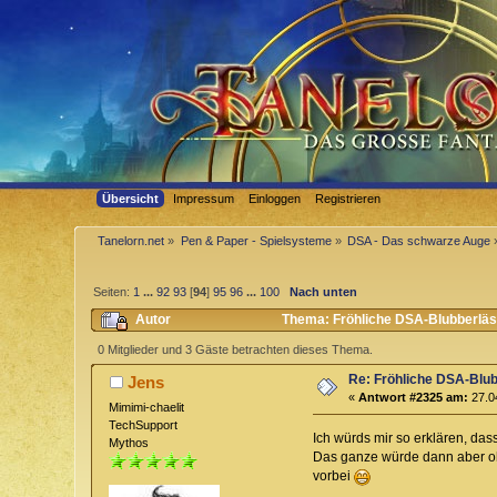
Übersicht
Impressum
Einloggen
Registrieren
Tanelorn.net
»
Pen & Paper - Spielsysteme
»
DSA - Das schwarze Auge
Seiten:
1
...
92
93
[
94
]
95
96
...
100
Nach unten
Autor
Thema: Fröhliche DSA-Blubberläst
0 Mitglieder und 3 Gäste betrachten dieses Thema.
Re: Fröhliche DSA-Blub
Jens
«
Antwort #2325 am:
27.04
Mimimi-chaelit
TechSupport
Ich würds mir so erklären, da
Mythos
Das ganze würde dann aber ohn
vorbei