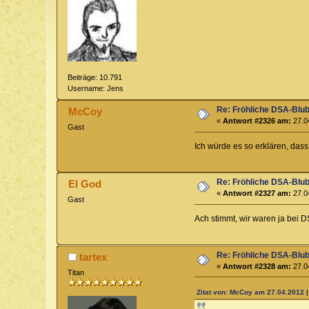
Beiträge: 10.791
Username: Jens
Re: Fröhliche DSA-Blub
McCoy
«
Antwort #2326 am:
27.04
Gast
Ich würde es so erklären, das
Re: Fröhliche DSA-Blub
El God
«
Antwort #2327 am:
27.04
Gast
Ach stimmt, wir waren ja be
Re: Fröhliche DSA-Blub
tartex
«
Antwort #2328 am:
27.04
Titan
Zitat von: McCoy am 27.04.2012 |