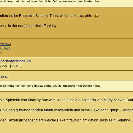
der der Autor einfach eine unglaubliche Grütze zusammengeschrieben hat!
ntion in der Romantic Fantasy. That's what makes us girls.
chees in der normalen Nerd-Fantasy.
excrawl
s-Plays
en
berlästerrunde VII
.2012 | 12:01 »
 10:59
der der Autor einfach eine unglaubliche Grütze zusammengeschrieben hat!
 die Spielerin von Mary ay Sue war... (und auch die Spielerin von Marty Stu von Bo
h in einen gutaussehenden Mann verwandeln und seine Hexe dann *piep* ...aber das
 den Hexen nicht spendiert, welche Hexe/r träumt nicht davon, dass sein Gefährte