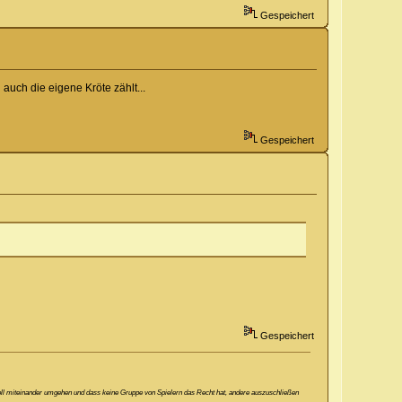
Gespeichert
auch die eigene Kröte zählt...
Gespeichert
Gespeichert
ektvoll miteinander umgehen und dass keine Gruppe von Spielern das Recht hat, andere auszuschließen