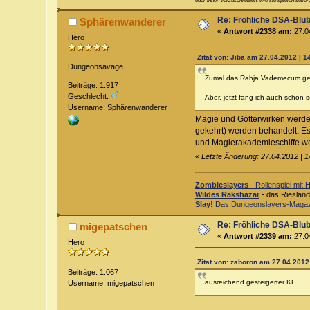
oder ihnen vorzuschreiben, wie sie spielen sollen
Re: Fröhliche DSA-Blub
Sphärenwanderer
«
Antwort #2338 am:
27.04
Hero
Zitat von: Jiba am 27.04.2012 | 1
Dungeonsavage
Zumal das Rahja Vademecum gera
Beiträge: 1.917
Geschlecht:
Aber, jetzt fang ich auch schon 
Username: Sphärenwanderer
Magie und Götterwirken werden
gekehrt) werden behandelt. Es
und Magierakademieschiffe we
«
Letzte Änderung: 27.04.2012 | 
Zombieslayers
- Rollenspiel mit H
Wildes Rakshazar
- das Riesland
Slay!
Das Dungeonslayers-Magaz
Re: Fröhliche DSA-Blub
migepatschen
«
Antwort #2339 am:
27.04
Hero
Zitat von: zaboron am 27.04.2012
Beiträge: 1.067
ausreichend gesteigerter KL
Username: migepatschen