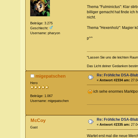
Thema "Fulminictus": Klar stir
billiger gemacht hat finde ic
nicht.
Beiträge: 3.275
Thema "Hexenholz": Magier kö
Geschlecht:
Username: pharyon
p^^
"Lassen Sie uns die leichten Rauma
Das Licht deiner Gedanken bestim
Re: Fröhliche DSA-Blub
migepatschen
«
Antwort #2334 am:
27.04
Hero
ich sehe enormes Marktpotent
Beiträge: 1.067
Username: migepatschen
Re: Fröhliche DSA-Blub
McCoy
«
Antwort #2335 am:
27.04
Gast
Wartet erst mal die neue Merc