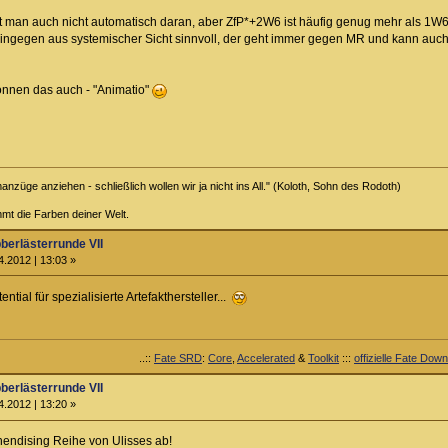
bt man auch nicht automatisch daran, aber ZfP*+2W6 ist häufig genug mehr als 1W6+
h hingegen aus systemischer Sicht sinnvoll, der geht immer gegen MR und kann a
nnen das auch - "Animatio"
nzüge anziehen - schließlich wollen wir ja nicht ins All." (Koloth, Sohn des Rodoth)
mt die Farben deiner Welt.
berlästerrunde VII
.2012 | 13:03 »
ial für spezialisierte Artefakthersteller...
..::
Fate SRD
:
Core
,
Accelerated
&
Toolkit
:::
offizielle Fate Dow
berlästerrunde VII
.2012 | 13:20 »
hendising Reihe von Ulisses ab!