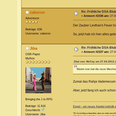
Re: Fröhliche DSA-Blub
zaboron
«
Antwort #2336 am:
27.04
Adventurer
Der Zauber Levthan's Feuer hat
Beiträge: 636
Username: zaboron
So, jetzt hab ich hier alles geto
Re: Fröhliche DSA-Blub
Jiba
«
Antwort #2337 am:
27.04
OSR-Papst
Mythos
Zitat von: McCoy am 27.04.2012 |
Wartet erst mal die neue Merche
Zumal das Rahja Vademecum ge
Aber, jetzt fang ich auch scho
Bringing the J to RPG
Beiträge: 11.616
Engel – ein neues Kapitel enthüllt s
Geschlecht:
“Es ist wichtig zu beachten, dass es viele versc
Username: Jiba