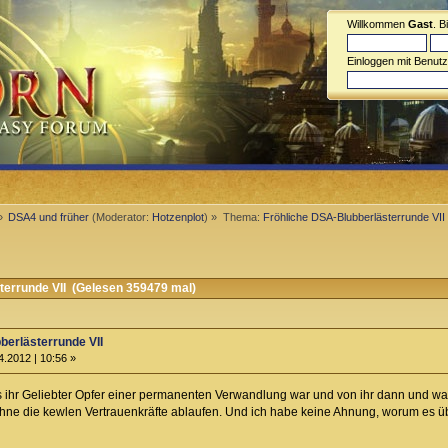
Willkommen
Gast
. B
Einloggen mit Benut
»
DSA4 und früher
(Moderator:
Hotzenplot
) »
Thema:
Fröhliche DSA-Blubberlästerrunde VII
errunde VII (Gelesen 359479 mal)
berlästerrunde VII
.2012 | 10:56 »
ss ihr Geliebter Opfer einer permanenten Verwandlung war und von ihr dann und w
e die kewlen Vertrauenkräfte ablaufen. Und ich habe keine Ahnung, worum es übe