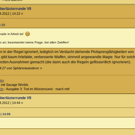
.“
– Hofrat Settembrini
berlästerrunde VII
.2012 | 14:22 »
4:15
de in Arbeit ist!
so an; beantwortet meine Frage, bei allen Zwölfen!
 in der Regel ignoriert, lediglich im Verdacht stehende Plotsprengfähigkeiten vo
 gibt kaum Artefakte, verbesserte Waffen, sinnvoll angewandte Magie. Nur für so
rden Ausnahmen gemacht (die dann auch die Regeln geflissentlich ignorieren).
14:27 von Sphärenwanderer
»
irn
 mit Savage Worlds
in
- Ausgabe 3: Tod im Wüstensand - mach mit!
berlästerrunde VII
.2012 | 14:44 »
 | 14:06