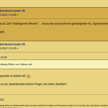
berlästerrunde VII
.2012 | 14:06 »
 als Ziel "Intelligente Wesen" ... wozu bei ausreichend gesteigerter KL irgendwann 
ppt.
berlästerrunde VII
.2012 | 14:15 »
 13:20
ndising Reihe von Ulisses ab!
rade in Arbeit ist!
n so an; beantwortet meine Frage, bei allen Zwölfen!
ich.
hiedene Arten von Rollenspielern gibt, die unterschiedliche Vorlieben und Perspektiven haben. Es ist wichtig, dass alle Spieler resp