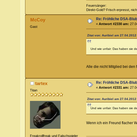
Feuersänger:
Direkt-Gold? Frisch erpresst, nic
Re: Fröhliche DSA-Blub
McCoy
«
Antwort #2330 am:
27.04
Gast
Zitat von: Auribiel am 27.04.2012
Und wie unfair: Das haben sie d
Alle die nicht Mitglied bei de
Re: Fröhliche DSA-Blub
tartex
«
Antwort #2331 am:
27.04
Titan
Zitat von: Auribiel am 27.04.2012
Und wie unfair: Das haben sie d
Wenn ich ein Freund flacher 
Freakrollfreak und Falschspieler