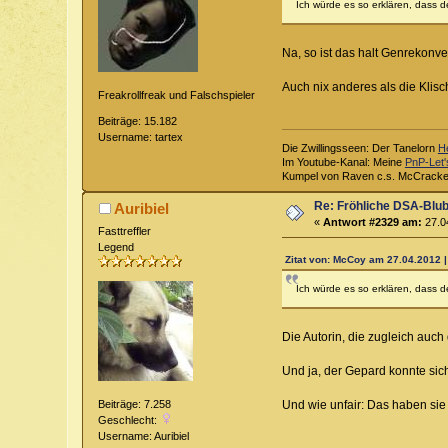
Ich würde es so erklären, dass 
Na, so ist das halt Genrekonve
Auch nix anderes als die Klis
Freakrollfreak und Falschspieler
Beiträge: 15.182
Username: tartex
Die Zwillingsseen: Der Tanelorn
H
Im Youtube-Kanal: Meine
PnP-Let'
Kumpel von Raven c.s. McCrack
Re: Fröhliche DSA-Blub
Auribiel
«
Antwort #2329 am:
27.04
Fasttreffler
Legend
Zitat von: McCoy am 27.04.2012 |
Ich würde es so erklären, dass 
Die Autorin, die zugleich auch
Und ja, der Gepard konnte sic
Und wie unfair: Das haben sie
Beiträge: 7.258
Geschlecht:
Username: Auribiel