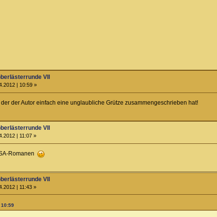
berlästerrunde VII
.2012 | 10:59 »
s der der Autor einfach eine unglaubliche Grütze zusammengeschrieben hat!
berlästerrunde VII
.2012 | 11:07 »
i DSA-Romanen
berlästerrunde VII
.2012 | 11:43 »
 10:59