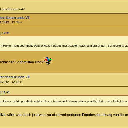
ht aus Konzentrat?
berlästerrunde VII
.2012 | 12:08 »
 | 12:01
en Hexen nicht spendiert, welche Hexe/r träumt nicht davon, dass sein Gefährte... der Geliebte
n fröhlichen Sodomisten sind?
berlästerrunde VII
.2012 | 12:12 »
 | 12:01
en Hexen nicht spendiert, welche Hexe/r träumt nicht davon, dass sein Gefährte... der Geliebte
Witze wäre, würde ich jetzt was zur nicht vorhandenen Formbeschränkung von Hex