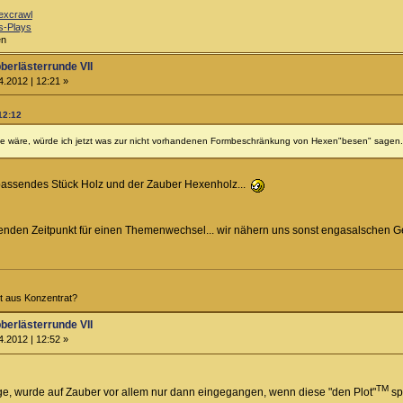
excrawl
s-Plays
en
berlästerrunde VII
.2012 | 12:21 »
12:12
tze wäre, würde ich jetzt was zur nicht vorhandenen Formbeschränkung von Hexen"besen" sagen.
passendes Stück Holz und der Zauber Hexenholz...
enden Zeitpunkt für einen Themenwechsel... wir nähern uns sonst engasalschen Ge
ht aus Konzentrat?
berlästerrunde VII
.2012 | 12:52 »
TM
e, wurde auf Zauber vor allem nur dann eingegangen, wenn diese "den Plot"
sp