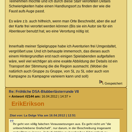
Teilnehmen möchte und ich durch diese Starr verorteten Details
Schwierigkeiten habe einen Handlungsort zu finden der wie die
Faust aufs Auge passt.
Es wäre z.b. auch hilfreich, wenn man Orte Beschreibt, aber die auf
der Karte frei verortet werden können (Bis sie ein Autor sie für ein
Abenteuer benutzt hat, wo eine Verortung nötig ist.
Innerhalb meiner Spielgruppe habe ich Aventurien frei Umgestaltet,
vergrößert usw. Und ich behaupte immernoch, das dieses auch
einem Hintergrundfan erst nach einigen Spielabenden aufgefallen
wäre, weil viel wichtiger als eine exakte Abbildung der Details ist ein
Transport der Stimmung die die Region ausmacht. (Wobei die
natürlich auch Gruppe zu Gruppe, von SL zu SL oder auch von
Kampagne zu Kampagne varieiern kann und soll)
Gespeichert
Re: Fröhliche DSA-Blubberlästerrunde VII
«
Antwort #2144 am:
16.04.2012 | 14:37 »
ErikErikson
Zitat von: La Dolge Vita am 16.04.2012 | 12:51
Ihr geht von völlig falschen Voraussetzungen aus. Es geht nicht um "die
unbeschriebene Grafschaft", nur darum, in der Beschreibung insgesamt