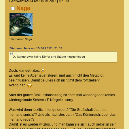
«
Antwort #2134 am:
16.04.2012 | 10:10 »
Naga
Username: Naga
Zitat von: Jens am 15.04.2012 | 21:59
Du kannst zwar keine Dörfer und Städte hinzuerfinden
Doch, klar geht das.
Es wird keine Abenteuer stören, und auch nicht den Metaplot
beeinflussen. Damit beißt es sich nicht mit dem "offiziellen"
Aventurien.
Aber der ganze Diskussionsstrang ist doch mal wieder gedankenlos
wiedergekaute Schema-F-Nörgelei, sorry.
Was wird denn letztlich hier gefordert? "Die Grafschaft über die
niemand spricht"? Und als nächstes dann "Das Königreich, über das
niemand redet"?
Damit ist es wieder witzlos, und man kann sie sich auch selbst in sein