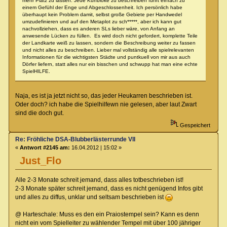
mehr Platz zu lassen. Jede Kuhblöke zu beschreiben führt einfach zu
einem Gefühl der Enge und Abgeschlossenheit. Ich persönlich habe
überhaupt kein Problem damit, selbst große Gebiete per Handwedel
umzudefinieren und auf den Metaplot zu sch*****, aber ich kann gut
nachvollziehen, dass es anderen SLs lieber wäre, von Anfang an
anwesende Lücken zu füllen. Es wird doch nicht gefordert, komplette Teile
der Landkarte weiß zu lassen, sondern die Beschreibung weiter zu fassen
und nicht alles zu beschreiben. Lieber mal vollständig alle spielrelevanten
Informationen für die wichtigsten Städte und puntkuell von mir aus auch
Dörfer liefern, statt alles nur ein bisschen und schwupp hat man eine echte
SpielHILFE.
Naja, es ist ja jetzt nicht so, das jeder Heukarren beschrieben ist.
Oder doch? ich habe die Spielhilfewn nie gelesen, aber laut Zwart
sind die doch gut.
Gespeichert
Re: Fröhliche DSA-Blubberlästerrunde VII
«
Antwort #2145 am:
16.04.2012 | 15:02 »
Just_Flo
Alle 2-3 Monate schreit jemand, dass alles totbeschrieben ist!
2-3 Monate später schreit jemand, dass es nicht genügend Infos gibt
und alles zu diffus, unklar und seltsam beschrieben ist
@ Harteschale: Muss es den ein Praiostempel sein? Kann es denn
nicht ein vom Spielleiter zu wählender Tempel mit über 100 jähriger