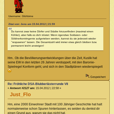
Username: Glühbirne
Zitat von: Jens am 15.04.2012 | 21:59
Du kannst zwar keine Dörfer und Städte hinzuerfinden (maximal einen
Köhler), aber falls es dich tröstet: Wenn irgendwo Soldaten- oder
Söldnerkontringente aufgerieben werden, kannst du sie jederzeit wieder
"respawnen" lassen. Die Gesamtzahl wird immer etwa gleich bleiben bzw.
permanent leicht ansteigen!
Hm.. Ob die Bevölkerungsentwicklungen über die Zeit, Kuslik hat
seine EW in den letzten 26 Jahren verdoppelt, mit den Baronie-
Spielregel Konform geht, und sich in den Stadtplänen wiederspiegelt
Gespeichert
Re: Fröhliche DSA-Blubberlästerrunde VII
«
Antwort #2127 am:
15.04.2012 | 22:58 »
Just_Flo
Hm, eine 2000 Einwohner Stadt mit 100 Jähriger Geschichte hat halt
normalerweise schon Spuren hinterlassen, es seiden du denkst dir
einen Grund aus, warum sie das nicht hat.