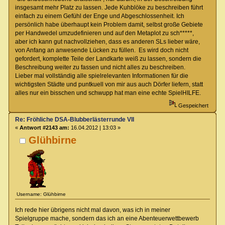
insgesamt mehr Platz zu lassen. Jede Kuhblöke zu beschreiben führt
einfach zu einem Gefühl der Enge und Abgeschlossenheit. Ich
persönlich habe überhaupt kein Problem damit, selbst große Gebiete
per Handwedel umzudefinieren und auf den Metaplot zu sch*****,
aber ich kann gut nachvollziehen, dass es anderen SLs lieber wäre,
von Anfang an anwesende Lücken zu füllen. Es wird doch nicht
gefordert, komplette Teile der Landkarte weiß zu lassen, sondern die
Beschreibung weiter zu fassen und nicht alles zu beschreiben.
Lieber mal vollständig alle spielrelevanten Informationen für die
wichtigsten Städte und puntkuell von mir aus auch Dörfer liefern, statt
alles nur ein bisschen und schwupp hat man eine echte SpielHILFE.
Gespeichert
Re: Fröhliche DSA-Blubberlästerrunde VII
«
Antwort #2143 am:
16.04.2012 | 13:03 »
Glühbirne
Username: Glühbirne
Ich rede hier übrigens nicht mal davon, was ich in meiner
Spielgruppe mache, sondern das ich an eine Abenteuerwettbewerb