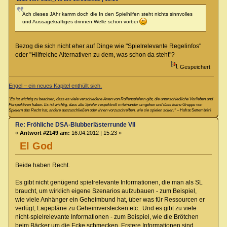
Ach dieses JAhr kamm doch die In den Spielhilfen steht nichts sinnvolles
und Aussagekräftiges drinnen Welle schon vorbei
Bezog die sich nicht eher auf Dinge wie "Spielrelevante Regelinfos"
oder "Hilfreiche Alternativen zu dem, was schon da steht"?
Gespeichert
Engel – ein neues Kapitel enthüllt sich.
“Es ist wichtig zu beachten, dass es viele verschiedene Arten von Rollenspielern gibt, die unterschiedliche Vorlieben und
Perspektiven haben. Es ist wichtig, dass alle Spieler respektvoll miteinander umgehen und dass keine Gruppe von
Spielern das Recht hat, andere auszuschließen oder ihnen vorzuschreiben, wie sie spielen sollen.“
– Hofrat Settembrini
Re: Fröhliche DSA-Blubberlästerrunde VII
«
Antwort #2149 am:
16.04.2012 | 15:23 »
El God
Beide haben Recht.
Es gibt nicht genügend spielrelevante Informationen, die man als SL
braucht, um wirklich eigene Szenarios aufzubauen - zum Beispiel,
wie viele Anhänger ein Geheimbund hat, über was für Ressourcen er
verfügt, Lagepläne zu Geheimverstecken etc.. Und es gibt zu viele
nicht-spielrelevante Informationen - zum Beispiel, wie die Brötchen
beim Bäcker um die Ecke schmecken. Erstere Informationen sind