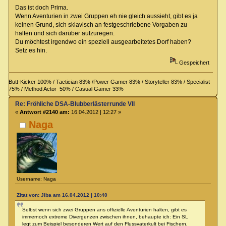
Das ist doch Prima.
Wenn Aventurien in zwei Gruppen eh nie gleich aussieht, gibt es ja
keinen Grund, sich sklavisch an festgeschriebene Vorgaben zu
halten und sich darüber aufzuregen.
Du möchtest irgendwo ein speziell ausgearbeitetes Dorf haben?
Setz es hin.
Gespeichert
Butt-Kicker 100% / Tactician 83% /Power Gamer 83% / Storyteller 83% / Specialist
75% / Method Actor 50% / Casual Gamer 33%
Re: Fröhliche DSA-Blubberlästerrunde VII
«
Antwort #2140 am:
16.04.2012 | 12:27 »
Naga
Username: Naga
Zitat von: Jiba am 16.04.2012 | 10:40
Selbst wenn sich zwei Gruppen ans offizielle Aventurien halten, gibt es
immernoch extreme Divergenzen zwischen ihnen, behaupte ich: Ein SL
legt zum Beispiel besonderen Wert auf den Flussvaterkult bei Fischern,