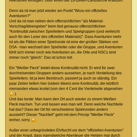
Aventurien einfügen. Oder einen der 20-Zeilen-Landstriche ersetzen.
Denn da ist man jetzt wieder am Punkt "Wozu ein offizielles
Aventurien?"
Und da ist man neben dem offensichtlichen "als Material-
Vorschlag/Ideengeber" beim fast genauso offensichtlichen
"Kontinuität zwischen Spielleitern und Spielgruppen (und vielleicht
auch für den Leser des offiziellen Materials)". Dass Aventurien mehr
ist als die Fiktion einer Spielrunde ist eine der großen Stärken von
DSA - man wechselt den Spielleiter oder die Gruppe, und Aventurien
fühlt sich immer noch wie Aventurien an, die Orte und NSCs sind
immer noch "gleich". Das ist schon toll.
Ein "Weißer Fleck" bietet diese Kontinuität nicht. Er wird für zwei
durchreisenden Gruppen anders aussehen, je nach Vorstellung des
Spielleiters. Ist ja kein Beinbruch, passiert ja auch so ständig. Ein
paar Zeilen liefern hier (neben Ideen) eine Kontinuität, die letztlich
niemanden etwas kostet (von den 4 Cent die Viertelseite abgesehen
).
Und das beste: Man kann den Ort auch wieder zu einem Weißen
Fleck machen. Tun und lassen was man will. Denn welche Nachteile
hat das? Dass der Ort für verschiedene Spielrunden anders
aussieht? Dieser "Nachteil" geht mit dem Prinzip "Weißer Fleck"
einher, sorry.
Außer einer unbegründeten Ehrfurcht vor dem "offiziellen Aventurien"
und der Angst, dass irgendwelche Abenteuer die Helden mal durch