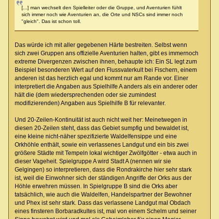
[...] man wechselt den Spielleiter oder die Gruppe, und Aventurien fühlt
sich immer noch wie Aventurien an, die Orte und NSCs sind immer noch
"gleich". Das ist schon toll.
Das würde ich mit aller gegebenen Härte bestreiten. Selbst wenn
sich zwei Gruppen ans offizielle Aventurien halten, gibt es immernoch
extreme Divergenzen zwischen ihnen, behaupte ich: Ein SL legt zum
Beispiel besonderen Wert auf den Flussvaterkult bei Fischern, einem
anderen ist das herzlich egal und kommt nur am Rande vor. Einer
interpretiert die Angaben aus Spielhilfe A anders als ein anderer oder
hält die (dem wiedersprechenden oder sie zumindest
modifizierenden) Angaben aus Spielhilfe B für relevanter.
Und 20-Zeilen-Kontinuität ist auch nicht weit her: Meinetwegen in
diesen 20-Zeilen steht, dass das Gebiet sumpfig und bewaldet ist,
eine kleine nicht-näher spezifizierte Waldelfensippe und eine
Orkhöhle enthält, sowie ein verlassenes Landgut und ein bis zwei
größere Städte mit Tempeln lokal wichtiger Zwölfgötter - etwa auch in
dieser Vageheit. Spielgruppe A wird Stadt A (nennen wir sie
Gelgingen) so interpretieren, dass die Rondrakirche hier sehr stark
ist, weil die Einwohner sich der ständigen Angriffe der Orks aus der
Höhle erwehren müssen. In Spielgruppe B sind die Orks aber
tatsächlich, wie auch die Waldelfen, Handelspartner der Bewohner
und Phex ist sehr stark. Dass das verlassene Landgut mal Obdach
eines finsteren Borbaradkultes ist, mal von einem Schelm und seiner