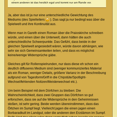
einem anderen ist das herzlich egal und kommt nur am Rande vor.
Ja, aber das ist ja nur eine unterschiedliche Gewichtung des
Mediums (des Spielleiters
). Das sagt ja nur bedingt was über die
Spielwelt und ihre Kontinuität aus.
Wenn man in Gareth einen Roman über die Praioskirche schreiben
würde, und einen über die Unterwelt, dann hätten die auch
unterschiedliche Schwerpunkte. Das Gefühl, dass beide in der
gleichen Spielwelt angesiedelt wären, würde davon abhängen, wie
sehr sie sich Gemeinsamkeiten teilen, und dass es möglichst
keine/wenige Widersprüche gäbe.
Gleiches gilt für Rollenspielrunden, nur dass diese eh schon ein
deutlich diffuseres Medium sind (weniger kommuniziertes Material
als ein Roman, weniger Details, größere Varianz in der Beschreibung
aufgrund von Tagesform/Griff in die Chipstüte/Spotlight-
Wechsel/fehlenden Notizen/Meisterwechsel etc.).
Um beim Beispiel mit dem Dörfchen zu bleiben: Die
Wahrscheinlichkeit, dass zwei Gruppen das Dörfchen so gut
erforschen, dass sie auf die Widersprüche in den Geheimnissen
stoßen, ist sehr gering. Beide werden übereinstimmen, dass das
Örtchen im Sumpf liegt. Vielleicht jagen die einen jagen einen
Borbaradkult im Landgut, oder die anderen den Erzdämon im Sumpf.