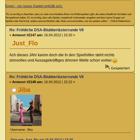
Engel – ein neues Kapitel enthüllt sich.
“Es ist wichtig zu beachten, dass es viele verschiedene Arten von Rollenspielern gibt, die unterschiedliche Vorlieben und
Perspektiven haben. Es ist wichtig, dass alle Spieler respektvoll miteinander umgehen und dass keine Gruppe von
Spielern das Recht hat, andere auszuschließen oder ihnen vorzuschreiben, wie sie spielen sollen.“
– Hofrat Settembrini
Re: Fröhliche DSA-Blubberlästerrunde VII
«
Antwort #2147 am:
16.04.2012 | 15:20 »
Just_Flo
Ach dieses JAhr kamm doch die In den Spielhilfen steht nichts
sinnvolles und Aussagekräftiges drinnen Welle schon vorbei
Gespeichert
Re: Fröhliche DSA-Blubberlästerrunde VII
«
Antwort #2148 am:
16.04.2012 | 15:22 »
Jiba
Username: Jiba
Zitat von: Just_Flo am 16.04.2012 | 15:20