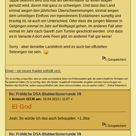
Sippe bewohnt wird und mal als Geheimlabor für einen Magier
genutzt wird, davon mal ganz zu schweigen. Und dass das Land
einmal wegen den jährlichen Überschwemmungen, einmal wegen
dem unheiligen Einfluss von irgendeinem Erzdämonen sumpfig und
brackig ist, ist auch ein Unterschied. Oder dass die jungen Männer in
Gelgingen einmal im Jahr auf Wolfsjagd gehen, im anderen Fall aber
einmal im Jahr nach Gareth zum Turnier geschickt werden. Und dass
es in Variante A dort viele Feen gibt, im anderen Fall gar keine!
Sorry... aber derselbe Landstrich wird es auch bei offiziellen
Setzungen nie sein.
Gespeichert
Engel – ein neues Kapitel enthüllt sich.
“Es ist wichtig zu beachten, dass es viele verschiedene Arten von Rollenspielern gibt, die unterschiedliche Vorlieben und
Perspektiven haben. Es ist wichtig, dass alle Spieler respektvoll miteinander umgehen und dass keine Gruppe von
Spielern das Recht hat, andere auszuschließen oder ihnen vorzuschreiben, wie sie spielen sollen.“
– Hofrat Settembrini
Re: Fröhliche DSA-Blubberlästerrunde VII
«
Antwort #2136 am:
16.04.2012 | 11:07 »
El God
Joah. So würde ich das auch behaupten. +1 Jiba
Gespeichert
Re: Fröhliche DSA-Blubberlästerrunde VII