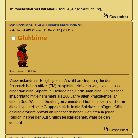
Im Zweifelsfall halt mit einer Globule, einer Verfluchung, ...
Gespeichert
Re: Fröhliche DSA-Blubberlästerrunde VII
«
Antwort #2128 am:
15.04.2012 | 23:11 »
Glühbirne
Username: Glühbirne
Missverständniss: Es gibt ja eine Anzahl an Gruppen, die den
Anspruch haben offizell(TM) zu spielen. Nehemn wir jetzt an, dass
einer dort eine Supertolle Plotidee hat, für die man eine 3k-Ew Stadt
im Bornland mit einem mehr als 200 Jahre alten Praiostempel an
einem See. Weil alle Siedlungen zumindest Grob umrissen sind kann
diese hypothetische Gruppe es nicht in die Spielwelt einfügen. Gäbe
es eine größere Anzahl an unbeschriebenen Gebieten in jeder
Region, nebne den Ausführlich beschriebenen, wäre beiden
gedient...
Gespeichert