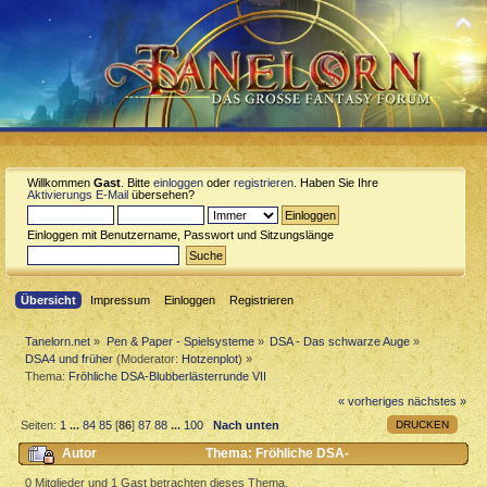
Willkommen
Gast
. Bitte
einloggen
oder
registrieren
. Haben Sie Ihre
Aktivierungs E-Mail
übersehen?
Einloggen mit Benutzername, Passwort und Sitzungslänge
Übersicht
Impressum
Einloggen
Registrieren
Tanelorn.net
»
Pen & Paper - Spielsysteme
»
DSA - Das schwarze Auge
»
DSA4 und früher
(Moderator:
Hotzenplot
) »
Thema:
Fröhliche DSA-Blubberlästerrunde VII
« vorheriges
nächstes »
DRUCKEN
Seiten:
1
...
84
85
[
86
]
87
88
...
100
Nach unten
Autor
Thema: Fröhliche DSA-
Blubberlästerrunde VII (Gelesen 359343 mal)
0 Mitglieder und 1 Gast betrachten dieses Thema.