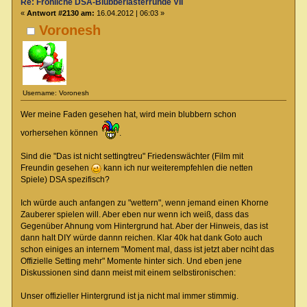
Re: Fröhliche DSA-Blubberlästerrunde VII
«
Antwort #2130 am:
16.04.2012 | 06:03 »
Voronesh
Username: Voronesh
Wer meine Faden gesehen hat, wird mein blubbern schon
vorhersehen können
.
Sind die "Das ist nicht settingtreu" Friedenswächter (Film mit
Freundin gesehen
kann ich nur weiterempfehlen die netten
Spiele) DSA spezifisch?
Ich würde auch anfangen zu "wettern", wenn jemand einen Khorne
Zauberer spielen will. Aber eben nur wenn ich weiß, dass das
Gegenüber Ahnung vom Hintergrund hat. Aber der Hinweis, das ist
dann halt DIY würde dannn reichen. Klar 40k hat dank Goto auch
schon einiges an internem "Moment mal, dass ist jetzt aber nciht das
Offizielle Setting mehr" Momente hinter sich. Und eben jene
Diskussionen sind dann meist mit einem selbstironischen:
Unser offizieller Hintergrund ist ja nicht mal immer stimmig.