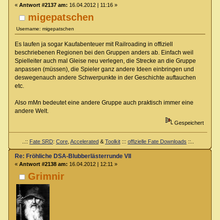
«
Antwort #2137 am:
16.04.2012 | 11:16 »
migepatschen
Username: migepatschen
Es laufen ja sogar Kaufabenteuer mit Railroading in offiziell
beschriebenen Regionen bei den Gruppen anders ab. Einfach weil
Spielleiter auch mal Gleise neu verlegen, die Strecke an die Gruppe
anpassen (müssen), die Spieler ganz andere Ideen einbringen und
deswegenauch andere Schwerpunkte in der Geschichte auftauchen
etc.
Also mMn bedeutet eine andere Gruppe auch praktisch immer eine
andere Welt.
Gespeichert
..::
Fate SRD
:
Core
,
Accelerated
&
Toolkit
:::
offizielle Fate Downloads
::..
Re: Fröhliche DSA-Blubberlästerrunde VII
«
Antwort #2138 am:
16.04.2012 | 12:11 »
Grimnir