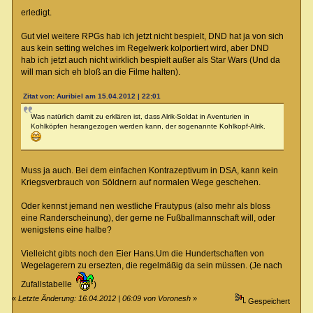
erledigt.
Gut viel weitere RPGs hab ich jetzt nicht bespielt, DND hat ja von sich
aus kein setting welches im Regelwerk kolportiert wird, aber DND
hab ich jetzt auch nicht wirklich bespielt außer als Star Wars (Und da
will man sich eh bloß an die Filme halten).
Zitat von: Auribiel am 15.04.2012 | 22:01
Was natürlich damit zu erklären ist, dass Alrik-Soldat in Aventurien in
Kohlköpfen herangezogen werden kann, der sogenannte Kohlkopf-Alrik.
Muss ja auch. Bei dem einfachen Kontrazeptivum in DSA, kann kein
Kriegsverbrauch von Söldnern auf normalen Wege geschehen.
Oder kennst jemand nen westliche Frautypus (also mehr als bloss
eine Randerscheinung), der gerne ne Fußballmannschaft will, oder
wenigstens eine halbe?
Vielleicht gibts noch den Eier Hans.Um die Hundertschaften von
Wegelagerern zu ersezten, die regelmäßig da sein müssen. (Je nach
Zufallstabelle
)
«
Letzte Änderung: 16.04.2012 | 06:09 von Voronesh
»
Gespeichert