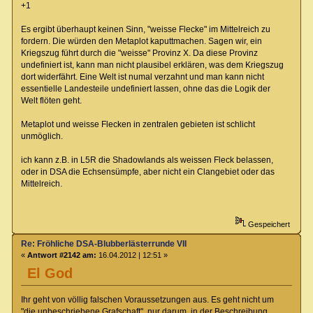
+1
Es ergibt überhaupt keinen Sinn, "weisse Flecke" im Mittelreich zu
fordern. Die würden den Metaplot kaputtmachen. Sagen wir, ein
Kriegszug führt durch die "weisse" Provinz X. Da diese Provinz
undefiniert ist, kann man nicht plausibel erklären, was dem Kriegszug
dort widerfährt. Eine Welt ist numal verzahnt und man kann nicht
essentielle Landesteile undefiniert lassen, ohne das die Logik der
Welt flöten geht.
Metaplot und weisse Flecken in zentralen gebieten ist schlicht
unmöglich.
ich kann z.B. in L5R die Shadowlands als weissen Fleck belassen,
oder in DSA die Echsensümpfe, aber nicht ein Clangebiet oder das
Mittelreich.
Gespeichert
Re: Fröhliche DSA-Blubberlästerrunde VII
«
Antwort #2142 am:
16.04.2012 | 12:51 »
El God
Ihr geht von völlig falschen Voraussetzungen aus. Es geht nicht um
"die unbeschriebene Grafschaft", nur darum, in der Beschreibung