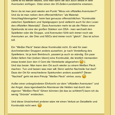
Damit ist es wieder witzlos, und man kann sie sich auch selbst in sein
Aventurien einfügen. Oder einen der 20-Zeilen-Landstriche ersetzen.
Denn da ist man jetzt wieder am Punkt "Wozu ein offizielles Aventurien?"
Und da ist man neben dem offensichtlichen "als Material-
Vorschlag/Ideengeber" beim fast genauso offensichtlichen "Kontinuität
zwischen Spielleitern und Spielgruppen (und vielleicht auch für den Leser
des offiziellen Materials)". Dass Aventurien mehr ist als die Fiktion einer
Spielrunde ist eine der großen Stärken von DSA - man wechselt den
Spielleiter oder die Gruppe, und Aventurien fühlt sich immer noch wie
Aventurien an, die Orte und NSCs sind immer noch "gleich". Das ist schon
toll.
Ein "Weißer Fleck" bietet diese Kontinuität nicht. Er wird für zwei
durchreisenden Gruppen anders aussehen, je nach Vorstellung des
Spielleiters. Ist ja kein Beinbruch, passiert ja auch so ständig. Ein paar
Zeilen liefern hier (neben Ideen) eine Kontinuität, die letztlich niemanden
etwas kostet (von den 4 Cent die Viertelseite abgesehen
).
Und das beste: Man kann den Ort auch wieder zu einem Weißen Fleck
machen. Tun und lassen was man will. Denn welche Nachteile hat das?
Dass der Ort für verschiedene Spielrunden anders aussieht? Dieser
"Nachteil" geht mit dem Prinzip "Weißer Fleck" einher, sorry.
Außer einer unbegründeten Ehrfurcht vor dem "offiziellen Aventurien" und
der Angst, dass irgendwelche Abenteuer die Helden mal durch den
eigenen "Weißen Fleck" führen könnten (ist das so schlimm?) kann ich da
wenig "Gründe" entdecken.
Und diese Unsicherheit anderer wäre mir einen Verlust an Detailtiefe und
Kontinuität nicht wert.