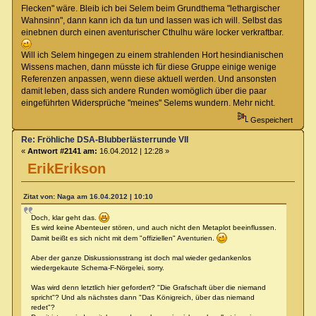
Flecken" wäre. Bleib ich bei Selem beim Grundthema "lethargischer
Wahnsinn", dann kann ich da tun und lassen was ich will. Selbst das
einebnen durch einen aventurischer Cthulhu wäre locker verkraftbar.
Will ich Selem hingegen zu einem strahlenden Hort hesindianischen
Wissens machen, dann müsste ich für diese Gruppe einige wenige
Referenzen anpassen, wenn diese aktuell werden. Und ansonsten
damit leben, dass sich andere Runden womöglich über die paar
eingeführten Widersprüche "meines" Selems wundern. Mehr nicht.
Gespeichert
Re: Fröhliche DSA-Blubberlästerrunde VII
«
Antwort #2141 am:
16.04.2012 | 12:28 »
ErikErikson
Zitat von: Naga am 16.04.2012 | 10:10
Doch, klar geht das.
Es wird keine Abenteuer stören, und auch nicht den Metaplot beeinflussen.
Damit beißt es sich nicht mit dem "offiziellen" Aventurien.
Aber der ganze Diskussionsstrang ist doch mal wieder gedankenlos
wiedergekaute Schema-F-Nörgelei, sorry.
Was wird denn letztlich hier gefordert? "Die Grafschaft über die niemand
spricht"? Und als nächstes dann "Das Königreich, über das niemand
redet"?