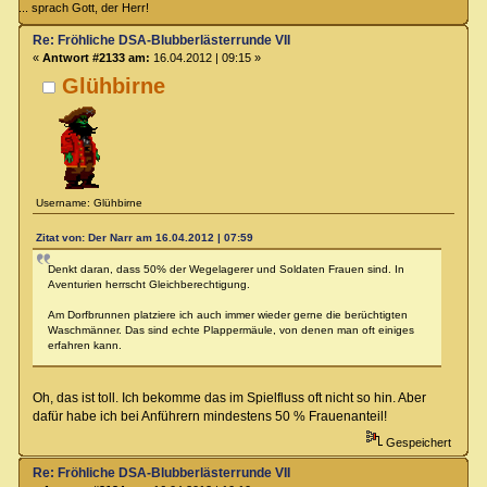
... sprach Gott, der Herr!
Re: Fröhliche DSA-Blubberlästerrunde VII
«
Antwort #2133 am:
16.04.2012 | 09:15 »
Glühbirne
Username: Glühbirne
Zitat von: Der Narr am 16.04.2012 | 07:59
Denkt daran, dass 50% der Wegelagerer und Soldaten Frauen sind. In
Aventurien herrscht Gleichberechtigung.
Am Dorfbrunnen platziere ich auch immer wieder gerne die berüchtigten
Waschmänner. Das sind echte Plappermäule, von denen man oft einiges
erfahren kann.
Oh, das ist toll. Ich bekomme das im Spielfluss oft nicht so hin. Aber
dafür habe ich bei Anführern mindestens 50 % Frauenanteil!
Gespeichert
Re: Fröhliche DSA-Blubberlästerrunde VII