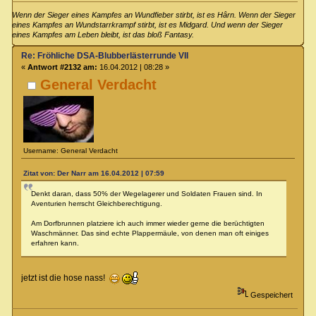
Wenn der Sieger eines Kampfes an Wundfieber stirbt, ist es Hârn. Wenn der Sieger
eines Kampfes an Wundstarrkrampf stirbt, ist es Midgard. Und wenn der Sieger
eines Kampfes am Leben bleibt, ist das bloß Fantasy.
Re: Fröhliche DSA-Blubberlästerrunde VII
«
Antwort #2132 am:
16.04.2012 | 08:28 »
General Verdacht
Username: General Verdacht
Zitat von: Der Narr am 16.04.2012 | 07:59
Denkt daran, dass 50% der Wegelagerer und Soldaten Frauen sind. In
Aventurien herrscht Gleichberechtigung.
Am Dorfbrunnen platziere ich auch immer wieder gerne die berüchtigten
Waschmänner. Das sind echte Plappermäule, von denen man oft einiges
erfahren kann.
jetzt ist die hose nass!
Gespeichert