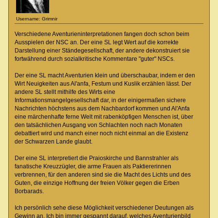
Username: Grimnir
Verschiedene Aventurieninterpretationen fangen doch schon beim
Ausspielen der NSC an. Der eine SL legt Wert auf die korrekte
Darstellung einer Ständegesellschaft, der andere dekonstruiert sie
fortwährend durch sozialkritische Kommentare "guter" NSCs.
Der eine SL macht Aventurien klein und überschaubar, indem er den
Wirt Neuigkeiten aus Al'anfa, Festum und Kuslik erzählen lässt. Der
andere SL stellt mithilfe des Wirts eine
Informationsmangelgesellschaft dar, in der einigermaßen sichere
Nachrichten höchstens aus dem Nachbardorf kommen und Al'Anfa
eine märchenhafte ferne Welt mit rabenköpfigen Menschen ist, über
den tatsächlichen Ausgang von Schlachten noch nach Monaten
debattiert wird und manch einer noch nicht einmal an die Existenz
der Schwarzen Lande glaubt.
Der eine SL interpretiert die Praioskirche und Bannstrahler als
fanatische Kreuzzügler, die arme Frauen als Paktiererinnen
verbrennen, für den anderen sind sie die Macht des Lichts und des
Guten, die einzige Hoffnung der freien Völker gegen die Erben
Borbarads.
Ich persönlich sehe diese Möglichkeit verschiedener Deutungen als
Gewinn an. Ich bin immer gespannt darauf, welches Aventurienbild