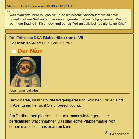
Zitat von: Erik Erikson am 18.09.2010 | 18:10
Was manchmal nervt ist, das die Leute realistische Sachen fordern, aber viel
unrealistischere Sachen, an die sie sich gewöhnt haben, völlig ignorieren. Wie
wenn der Drache im Kino hockt und schreit "Voll unrealistisch, es gibt keine Orks."
Re: Fröhliche DSA-Blubberlästerrunde VII
«
Antwort #2131 am:
16.04.2012 | 07:59 »
Der Nârr
Username: seliador
Denkt daran, dass 50% der Wegelagerer und Soldaten Frauen sind.
In Aventurien herrscht Gleichberechtigung.
Am Dorfbrunnen platziere ich auch immer wieder gerne die
berüchtigten Waschmänner. Das sind echte Plappermäule, von
denen man oft einiges erfahren kann.
Gespeichert