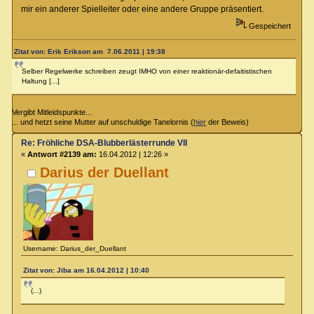
mir ein anderer Spielleiter oder eine andere Gruppe präsentiert.
Gespeichert
Zitat von: Erik Erikson am 7.06.2011 | 19:38
Selber Regelwerke schreiben zeugt IMHO von einer reaktionär-defaitistischen
Haltung [...]
Vergibt Mitleidspunkte...
... und hetzt seine Mutter auf unschuldige Tanelornis (
hier
der Beweis)
Re: Fröhliche DSA-Blubberlästerrunde VII
«
Antwort #2139 am:
16.04.2012 | 12:26 »
Darius der Duellant
Username: Darius_der_Duellant
Zitat von: Jiba am 16.04.2012 | 10:40
(...)