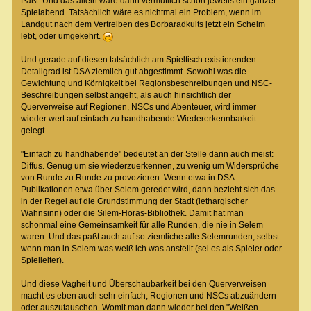
Paßt. Und das allein wäre dann vermutlich schon jeweils ein ganzer
Spielabend. Tatsächlich wäre es nichtmal ein Problem, wenn im
Landgut nach dem Vertreiben des Borbaradkults jetzt ein Schelm
lebt, oder umgekehrt.
Und gerade auf diesen tatsächlich am Spieltisch existierenden
Detailgrad ist DSA ziemlich gut abgestimmt. Sowohl was die
Gewichtung und Körnigkeit bei Regionsbeschreibungen und NSC-
Beschreibungen selbst angeht, als auch hinsichtlich der
Querverweise auf Regionen, NSCs und Abenteuer, wird immer
wieder wert auf einfach zu handhabende Wiedererkennbarkeit
gelegt.
"Einfach zu handhabende" bedeutet an der Stelle dann auch meist:
Diffus. Genug um sie wiederzuerkennen, zu wenig um Widersprüche
von Runde zu Runde zu provozieren. Wenn etwa in DSA-
Publikationen etwa über Selem geredet wird, dann bezieht sich das
in der Regel auf die Grundstimmung der Stadt (lethargischer
Wahnsinn) oder die Silem-Horas-Bibliothek. Damit hat man
schonmal eine Gemeinsamkeit für alle Runden, die nie in Selem
waren. Und das paßt auch auf so ziemliche alle Selemrunden, selbst
wenn man in Selem was weiß ich was anstellt (sei es als Spieler oder
Spielleiter).
Und diese Vagheit und Überschaubarkeit bei den Querverweisen
macht es eben auch sehr einfach, Regionen und NSCs abzuändern
oder auszutauschen. Womit man dann wieder bei den "Weißen