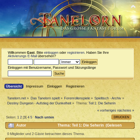
Willkommen
Gast
. Bitte
einloggen
oder
registrieren
. Haben Sie Ihre
Aktivierungs E-Mail
übersehen?
Einloggen mit Benutzername, Passwort und Sitzungslänge
Übersicht
Impressum
Einloggen
Registrieren
Tanelorn.net
»
Das Tanelorn spielt
»
Forenrollenspiele
»
Spieltisch - Archiv
»
Destiny Dungeon - Aufstieg der Dunkelheit
»
Thema:
Teil 1: Die Seherin
« vorheriges
nächstes »
DRUCKEN
Seiten:
1
2
[
3
]
4
5
Nach unten
Autor
Thema: Teil 1: Die Seherin (Gelesen
25738 mal)
0 Mitglieder und 2 Gäste betrachten dieses Thema.