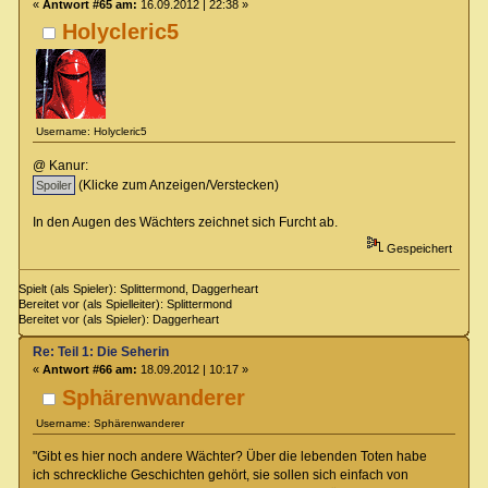
«
Antwort #65 am:
16.09.2012 | 22:38 »
Holycleric5
Username: Holycleric5
@ Kanur:
(Klicke zum Anzeigen/Verstecken)
In den Augen des Wächters zeichnet sich Furcht ab.
Gespeichert
Spielt (als Spieler): Splittermond, Daggerheart
Bereitet vor (als Spielleiter): Splittermond
Bereitet vor (als Spieler): Daggerheart
Re: Teil 1: Die Seherin
«
Antwort #66 am:
18.09.2012 | 10:17 »
Sphärenwanderer
Username: Sphärenwanderer
"Gibt es hier noch andere Wächter? Über die lebenden Toten habe
ich schreckliche Geschichten gehört, sie sollen sich einfach von