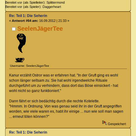
Bereitet vor (als Spielleiter): Splittermond
Bereitet vor (als Spieler): Daggerheart
Re: Teil 1: Die Seherin
«
Antwort #64 am:
16.09.2012 | 21:33 »
SeelenJägerTee
Username: SeelenJägerTee
Kanur erzählt Ostror was er erfahren hat. "In der Gruft ging es wohl
schon länger seltsam zu. Sie hat wohl irgendwelche Rituale
durchgeführt um zu verhindern, dass dort das Böse einsickert - hat
wohl nicht so ganz funktioniert."
Dann fährt er sich bedächtig durch die rechte Kotelette.
"Hmmm. In Ordnung. Von was genau seid ihr in der Gruft angegriffen
worden, wie viele waren es, habt ihr einige ... nun wie soll man sagen
... erneut töten können?"
Gespeichert
Re: Teil 1: Die Seherin