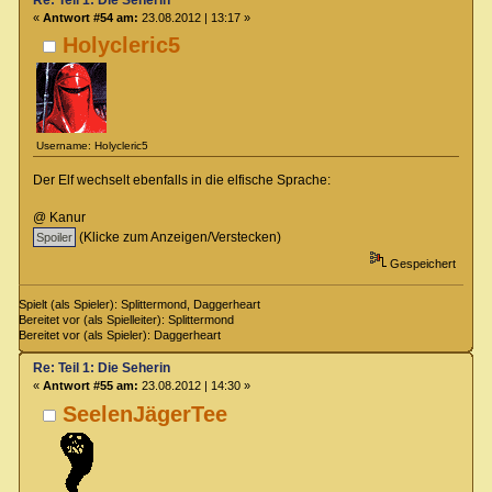
«
Antwort #54 am:
23.08.2012 | 13:17 »
Holycleric5
Username: Holycleric5
Der Elf wechselt ebenfalls in die elfische Sprache:
@ Kanur
(Klicke zum Anzeigen/Verstecken)
Gespeichert
Spielt (als Spieler): Splittermond, Daggerheart
Bereitet vor (als Spielleiter): Splittermond
Bereitet vor (als Spieler): Daggerheart
Re: Teil 1: Die Seherin
«
Antwort #55 am:
23.08.2012 | 14:30 »
SeelenJägerTee