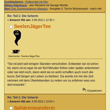
Zombieslayers
- Rollenspiel mit Hirn
Wildes Rakshazar
- das Riesland mit Savage Worlds
Slay!
Das Dungeonslayers-Magazin
- Ausgabe 3: Tod im Wüstensand - mach mit!
Re: Teil 1: Die Seherin
«
Antwort #61 am:
3.09.2012 | 12:35 »
SeelenJägerTee
Username: SeelenJägerTee
"Sie ist jetzt seit einigen Stunden verschollen. Entweder sie ist schon
tot, dann ist es egal ob wir fünf Minuten früher oder später ankommen
oder sie lebt noch, dann wird sie es wohl schaffen auch noch die
kurze Zeit länger am Leben zu bleiben. Da würde ich mir die Zeit
nehmen mit dem Überlebenden zu reden um zu erfahren was uns
dort erwartet."
Gespeichert
Re: Teil 1: Die Seherin
«
Antwort #62 am:
4.09.2012 | 13:03 »
Sphärenwanderer