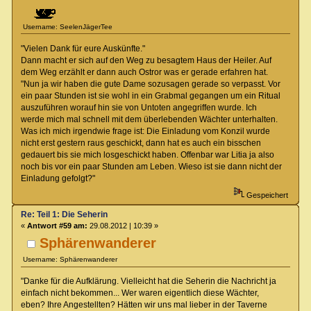
Username: SeelenJägerTee
"Vielen Dank für eure Auskünfte."
Dann macht er sich auf den Weg zu besagtem Haus der Heiler. Auf
dem Weg erzählt er dann auch Ostror was er gerade erfahren hat.
"Nun ja wir haben die gute Dame sozusagen gerade so verpasst. Vor
ein paar Stunden ist sie wohl in ein Grabmal gegangen um ein Ritual
auszuführen worauf hin sie von Untoten angegriffen wurde. Ich
werde mich mal schnell mit dem überlebenden Wächter unterhalten.
Was ich mich irgendwie frage ist: Die Einladung vom Konzil wurde
nicht erst gestern raus geschickt, dann hat es auch ein bisschen
gedauert bis sie mich losgeschickt haben. Offenbar war Litia ja also
noch bis vor ein paar Stunden am Leben. Wieso ist sie dann nicht der
Einladung gefolgt?"
Gespeichert
Re: Teil 1: Die Seherin
«
Antwort #59 am:
29.08.2012 | 10:39 »
Sphärenwanderer
Username: Sphärenwanderer
"Danke für die Aufklärung. Vielleicht hat die Seherin die Nachricht ja
einfach nicht bekommen... Wer waren eigentlich diese Wächter,
eben? Ihre Angestellten? Hätten wir uns mal lieber in der Taverne