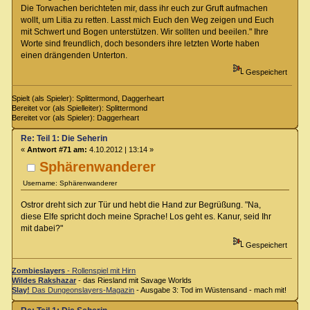
Die Torwachen berichteten mir, dass ihr euch zur Gruft aufmachen
wollt, um Litia zu retten. Lasst mich Euch den Weg zeigen und Euch
mit Schwert und Bogen unterstützen. Wir sollten und beeilen." Ihre
Worte sind freundlich, doch besonders ihre letzten Worte haben
einen drängenden Unterton.
Gespeichert
Spielt (als Spieler): Splittermond, Daggerheart
Bereitet vor (als Spielleiter): Splittermond
Bereitet vor (als Spieler): Daggerheart
Re: Teil 1: Die Seherin
«
Antwort #71 am:
4.10.2012 | 13:14 »
Sphärenwanderer
Username: Sphärenwanderer
Ostror dreht sich zur Tür und hebt die Hand zur Begrüßung. "Na,
diese Elfe spricht doch meine Sprache! Los geht es. Kanur, seid Ihr
mit dabei?"
Gespeichert
Zombieslayers
- Rollenspiel mit Hirn
Wildes Rakshazar
- das Riesland mit Savage Worlds
Slay!
Das Dungeonslayers-Magazin
- Ausgabe 3: Tod im Wüstensand - mach mit!