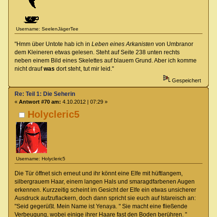
Username: SeelenJägerTee
"Hmm über Untote hab ich in
Leben eines Arkanisten
von Umbranor
dem Kleineren etwas gelesen. Steht auf Seite 238 unten rechts
neben einem Bild eines Skelettes auf blauem Grund. Aber ich komme
nicht drauf
was
dort steht, tut mir leid."
Gespeichert
Re: Teil 1: Die Seherin
«
Antwort #70 am:
4.10.2012 | 07:29 »
Holycleric5
Username: Holycleric5
Die Tür öffnet sich erneut und ihr könnt eine Elfe mit hüftlangem,
silbergrauem Haar, einem langen Hals und smaragdfarbenen Augen
erkennen. Kurzzeitig scheint im Gesicht der Elfe ein etwas unsicherer
Ausdruck aufzuflackern, doch dann spricht sie euch auf Istareisch an:
"Seid gegerüßt. Mein Name ist Yenaya. " Sie macht eine fließende
Verbeugung, wobei einige ihrer Haare fast den Boden berühren. "