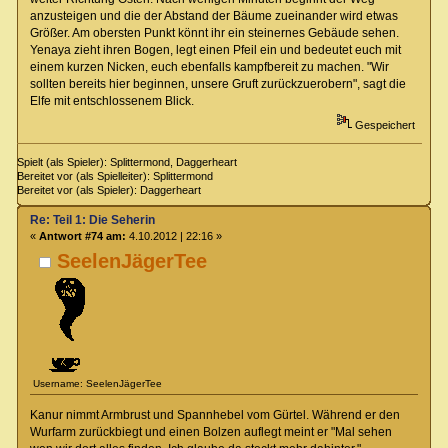
anzusteigen und die der Abstand der Bäume zueinander wird etwas
Größer. Am obersten Punkt könnt ihr ein steinernes Gebäude sehen.
Yenaya zieht ihren Bogen, legt einen Pfeil ein und bedeutet euch mit
einem kurzen Nicken, euch ebenfalls kampfbereit zu machen. "Wir
sollten bereits hier beginnen, unsere Gruft zurückzuerobern", sagt die
Elfe mit entschlossenem Blick.
Gespeichert
Spielt (als Spieler): Splittermond, Daggerheart
Bereitet vor (als Spielleiter): Splittermond
Bereitet vor (als Spieler): Daggerheart
Re: Teil 1: Die Seherin
«
Antwort #74 am:
4.10.2012 | 22:16 »
SeelenJägerTee
Username: SeelenJägerTee
Kanur nimmt Armbrust und Spannhebel vom Gürtel. Während er den
Wurfarm zurückbiegt und einen Bolzen auflegt meint er "Mal sehen