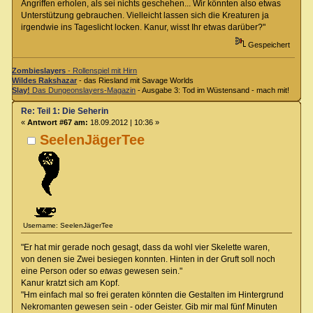
Angriffen erholen, als sei nichts geschehen... Wir könnten also etwas
Unterstützung gebrauchen. Vielleicht lassen sich die Kreaturen ja
irgendwie ins Tageslicht locken. Kanur, wisst Ihr etwas darüber?"
Gespeichert
Zombieslayers
- Rollenspiel mit Hirn
Wildes Rakshazar
- das Riesland mit Savage Worlds
Slay!
Das Dungeonslayers-Magazin
- Ausgabe 3: Tod im Wüstensand - mach mit!
Re: Teil 1: Die Seherin
«
Antwort #67 am:
18.09.2012 | 10:36 »
SeelenJägerTee
Username: SeelenJägerTee
"Er hat mir gerade noch gesagt, dass da wohl vier Skelette waren,
von denen sie Zwei besiegen konnten. Hinten in der Gruft soll noch
eine Person oder so
etwas
gewesen sein."
Kanur kratzt sich am Kopf.
"Hm einfach mal so frei geraten könnten die Gestalten im Hintergrund
Nekromanten gewesen sein - oder Geister. Gib mir mal fünf Minuten