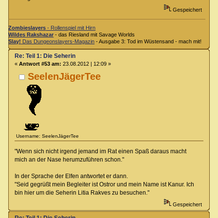
Gespeichert
Zombieslayers
- Rollenspiel mit Hirn
Wildes Rakshazar
- das Riesland mit Savage Worlds
Slay!
Das Dungeonslayers-Magazin
- Ausgabe 3: Tod im Wüstensand - mach mit!
Re: Teil 1: Die Seherin
«
Antwort #53 am:
23.08.2012 | 12:09 »
SeelenJägerTee
Username: SeelenJägerTee
"Wenn sich nicht irgend jemand im Rat einen Spaß daraus macht
mich an der Nase herumzuführen schon."
In der Sprache der Elfen antwortet er dann.
"Seid gegrüßt mein Begleiter ist Ostror und mein Name ist Kanur. Ich
bin hier um die Seherin Litia Rakves zu besuchen."
Gespeichert
Re: Teil 1: Die Seherin