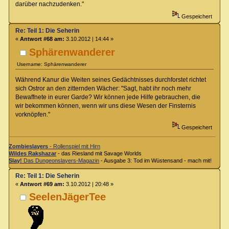
darüber nachzudenken."
Gespeichert
Re: Teil 1: Die Seherin
«
Antwort #68 am:
3.10.2012 | 14:44 »
Sphärenwanderer
Username: Sphärenwanderer
Während Kanur die Weiten seines Gedächtnisses durchforstet richtet
sich Ostror an den zitternden Wächer: "Sagt, habt ihr noch mehr
Bewaffnete in eurer Garde? Wir können jede Hilfe gebrauchen, die
wir bekommen können, wenn wir uns diese Wesen der Finsternis
vorknöpfen."
Gespeichert
Zombieslayers
- Rollenspiel mit Hirn
Wildes Rakshazar
- das Riesland mit Savage Worlds
Slay!
Das Dungeonslayers-Magazin
- Ausgabe 3: Tod im Wüstensand - mach mit!
Re: Teil 1: Die Seherin
«
Antwort #69 am:
3.10.2012 | 20:48 »
SeelenJägerTee