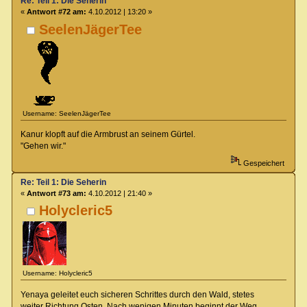
Re: Teil 1: Die Seherin
«
Antwort #72 am:
4.10.2012 | 13:20 »
SeelenJägerTee
Username: SeelenJägerTee
Kanur klopft auf die Armbrust an seinem Gürtel.
"Gehen wir."
Gespeichert
Re: Teil 1: Die Seherin
«
Antwort #73 am:
4.10.2012 | 21:40 »
Holycleric5
Username: Holycleric5
Yenaya geleitet euch sicheren Schrittes durch den Wald, stetes
weiter Richtung Osten. Nach wenigen Minuten beginnt der Weg