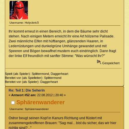
Username: Holycleric5
Ihr kommt erneut in einen Bereich, in dem die Bäume sehr dicht
stehen. Nach einigen Metern erreicht ihr eine Art hölzerne Palisade.
Zwei männliche Elfen mit hüftlangen, glänzenden Haaren, in
Lederrüstungen und dunkelgrüne Umhänge gewandet und mit
Speeren und Bögen bewaffnet mustern euch eindringlich. Dann fragt
der linke Elf freundlich mit sanfter Stimme: "Was wünscht Ihr?"
Gespeichert
Spielt (als Spieler): Splittermond, Daggerheart
Bereitet vor (als Spielleiter): Splittermond
Bereitet vor (als Spieler): Daggerheart
Re: Teil 1: Die Seherin
«
Antwort #52 am:
22.08.2012 | 20:40 »
Sphärenwanderer
Username: Sphärenwanderer
Ostror beugt seinen Kopf in Kanurs Richtung und flüstert mit
zusammengekniffenen Brauen: "Sag mal... bist du sicher, das wir hier
richtig sind?..."