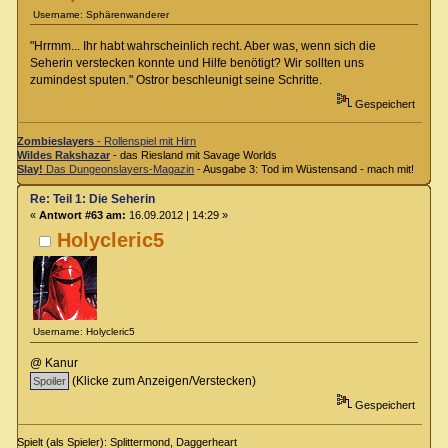
Username: Sphärenwanderer
"Hrrmm... Ihr habt wahrscheinlich recht. Aber was, wenn sich die
Seherin verstecken konnte und Hilfe benötigt? Wir sollten uns
zumindest sputen." Ostror beschleunigt seine Schritte.
Gespeichert
Zombieslayers
- Rollenspiel mit Hirn
Wildes Rakshazar
- das Riesland mit Savage Worlds
Slay!
Das Dungeonslayers-Magazin
- Ausgabe 3: Tod im Wüstensand - mach mit!
Re: Teil 1: Die Seherin
«
Antwort #63 am:
16.09.2012 | 14:29 »
Holycleric5
Username: Holycleric5
@ Kanur
(Klicke zum Anzeigen/Verstecken)
Gespeichert
Spielt (als Spieler): Splittermond, Daggerheart