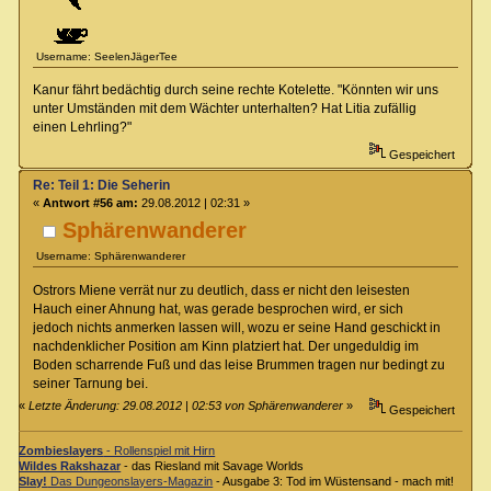
Username: SeelenJägerTee
Kanur fährt bedächtig durch seine rechte Kotelette. "Könnten wir uns
unter Umständen mit dem Wächter unterhalten? Hat Litia zufällig
einen Lehrling?"
Gespeichert
Re: Teil 1: Die Seherin
«
Antwort #56 am:
29.08.2012 | 02:31 »
Sphärenwanderer
Username: Sphärenwanderer
Ostrors Miene verrät nur zu deutlich, dass er nicht den leisesten
Hauch einer Ahnung hat, was gerade besprochen wird, er sich
jedoch nichts anmerken lassen will, wozu er seine Hand geschickt in
nachdenklicher Position am Kinn platziert hat. Der ungeduldig im
Boden scharrende Fuß und das leise Brummen tragen nur bedingt zu
seiner Tarnung bei.
«
Letzte Änderung: 29.08.2012 | 02:53 von Sphärenwanderer
»
Gespeichert
Zombieslayers
- Rollenspiel mit Hirn
Wildes Rakshazar
- das Riesland mit Savage Worlds
Slay!
Das Dungeonslayers-Magazin
- Ausgabe 3: Tod im Wüstensand - mach mit!