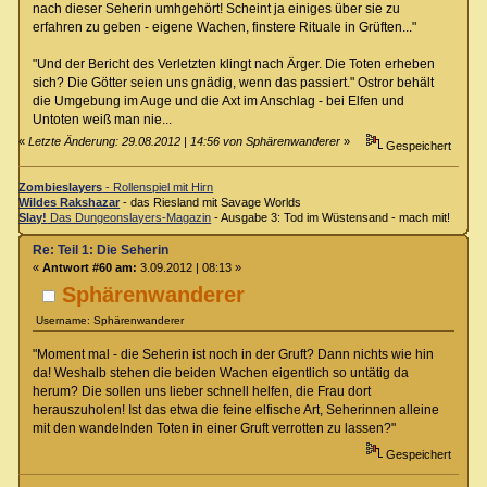
nach dieser Seherin umhgehört! Scheint ja einiges über sie zu
erfahren zu geben - eigene Wachen, finstere Rituale in Grüften..."
"Und der Bericht des Verletzten klingt nach Ärger. Die Toten erheben
sich? Die Götter seien uns gnädig, wenn das passiert." Ostror behält
die Umgebung im Auge und die Axt im Anschlag - bei Elfen und
Untoten weiß man nie...
«
Letzte Änderung: 29.08.2012 | 14:56 von Sphärenwanderer
»
Gespeichert
Zombieslayers
- Rollenspiel mit Hirn
Wildes Rakshazar
- das Riesland mit Savage Worlds
Slay!
Das Dungeonslayers-Magazin
- Ausgabe 3: Tod im Wüstensand - mach mit!
Re: Teil 1: Die Seherin
«
Antwort #60 am:
3.09.2012 | 08:13 »
Sphärenwanderer
Username: Sphärenwanderer
"Moment mal - die Seherin ist noch in der Gruft? Dann nichts wie hin
da! Weshalb stehen die beiden Wachen eigentlich so untätig da
herum? Die sollen uns lieber schnell helfen, die Frau dort
herauszuholen! Ist das etwa die feine elfische Art, Seherinnen alleine
mit den wandelnden Toten in einer Gruft verrotten zu lassen?"
Gespeichert