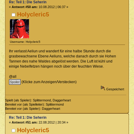
Re: Teil 1: Die Seherin
«
Antwort #50 am:
10.08.2012 | 06:37 »
Holycleric5
Username: Holycleric5
Ihr verlasst Aeliun und wandert für eine halbe Stunde durch die
grasbewachsene Ebene Aeliuns, welche danach durch sie Hohen
Tannen des nahe Waldes abgelöst werden. Die Luft ist kühl und
einige Nebelfetzen hängen noch über der feuchten Wiese.
@all
(Klicke zum Anzeigen/Verstecken)
Gespeichert
Spielt (als Spieler): Splittermond, Daggerheart
Bereitet vor (als Spielleiter): Splittermond
Bereitet vor (als Spieler): Daggerheart
Re: Teil 1: Die Seherin
«
Antwort #51 am:
22.08.2012 | 20:34 »
Holycleric5