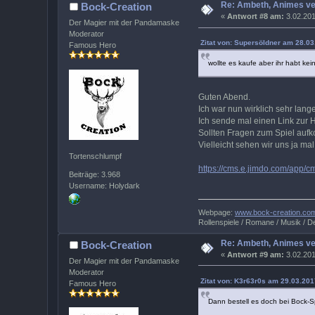
Re: Ambeth, Animes ve
Bock-Creation
«
Antwort #8 am:
3.02.201
Der Magier mit der Pandamaske
Moderator
Zitat von: Supersöldner am 28.03
Famous Hero
wollte es kaufe aber ihr habt k
Guten Abend.
Ich war nun wirklich sehr lan
Ich sende mal einen Link zur
Sollten Fragen zum Spiel aufk
Vielleicht sehen wir uns ja m
Tortenschlumpf
https://cms.e.jimdo.com/app/
Beiträge: 3.968
Username: Holydark
Webpage:
www.bock-creation.co
Rollenspiele / Romane / Musik / De
Re: Ambeth, Animes ve
Bock-Creation
«
Antwort #9 am:
3.02.201
Der Magier mit der Pandamaske
Moderator
Zitat von: K3r63r0s am 29.03.201
Famous Hero
Dann bestell es doch bei Bock-Sp