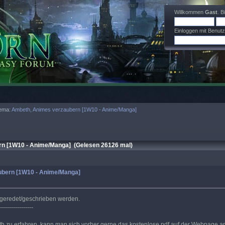
Willkommen
Gast
. B
Einloggen mit Benut
ema:
Ambeth, Animes verzaubern [1W10 - Anime/Manga]
n [1W10 - Anime/Manga] (Gelesen 26126 mal)
ubern [1W10 - Anime/Manga]
h geredet/geschrieben werden.
-----------------
 zu erfahren, kann man sich vorher gerne das kostenlose pdf auf der Webpage 