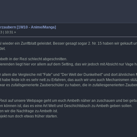
rzaubern [1W10 - Anime/Manga]
3 | 10:31 »
 wieder ein Zunftblatt geleistet. Besser gesagt sogar 2. Nr. 15 haben wir gekauft
det.
beth in der Rezi schlecht abgeschnitten.
nden liegt hier vor allem auf dem Setting, das wir jedoch mit Absicht nur Vage ha
r allem die Vergleiche mit "Fate" und "Der Welt der Dunkelheit" und dort ähnlichen
t habe finde ich es sehr nett zu Erfahren, das auch wir uns auch Mechanismen stüt
war es zufallsgenerierte Zauberschüler zu haben, die in zufallesgenerierten Zaub
ser Rezi auf unsere Webpage geht um euch Ambeth näher an zuschauen und bei gefa
en können ist, das es eine Art Welt und Geschichtsbuch zu Ambeth geben sollen.
en wir die Nachfrage zu Ambeth ist.
rojekt nun doch etwas früher starten.