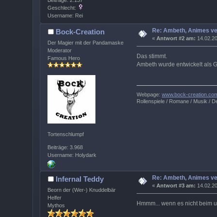
Beiträge: 2.137
Geschlecht:
Username: Rei
Re: Ambeth, Animes v
Bock-Creation
«
Antwort #2 am:
14.02.20
Der Magier mit der Pandamaske
Moderator
Das stimmt.
Famous Hero
Ambeth wurde entwickelt als Ge
Webpage:
www.bock-creation.co
Rollenspiele / Romane / Musik / De
Tortenschlumpf
Beiträge: 3.968
Username: Holydark
Re: Ambeth, Animes v
Infernal Teddy
«
Antwort #3 am:
14.02.20
Beorn der (Wer-) Knuddelbär
Helfer
Hmmm... wenn es nicht beim um
Mythos