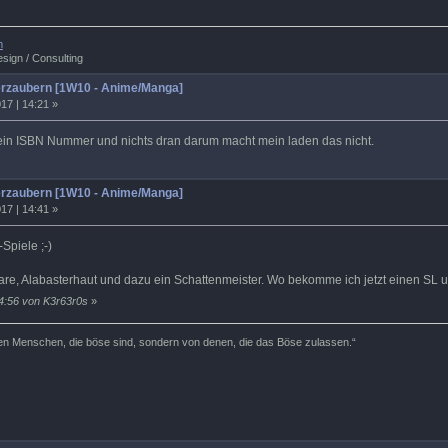
m
sign / Consulting
rzaubern [1W10 - Anime/Manga]
17 | 14:21 »
 kein ISBN Nummer und nichts dran darum macht mein laden das nicht.
rzaubern [1W10 - Anime/Manga]
17 | 14:41 »
Spiele ;-)
re, Alabasterhaut und dazu ein Schattenmeister. Wo bekomme ich jetzt einen SL 
14:56 von K3r63r0s
»
den Menschen, die böse sind, sondern von denen, die das Böse zulassen.“