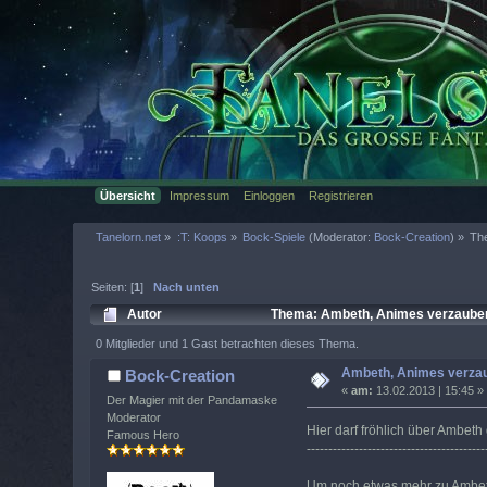
Übersicht
Impressum
Einloggen
Registrieren
Tanelorn.net
»
:T: Koops
»
Bock-Spiele
(Moderator:
Bock-Creation
) »
Th
Seiten: [
1
]
Nach unten
Autor
Thema: Ambeth, Animes verzauber
0 Mitglieder und 1 Gast betrachten dieses Thema.
Ambeth, Animes verza
Bock-Creation
«
am:
13.02.2013 | 15:45 »
Der Magier mit der Pandamaske
Moderator
Hier darf fröhlich über Ambet
Famous Hero
-----------------------------------------
Um noch etwas mehr zu Ambeth