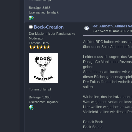
Beiträge: 3.968
Username: Holydark
Re: Ambeth, Animes ve
Bock-Creation
«
Antwort #5 am:
3.06.201
Der Magier mit der Pandamaske
Moderator
Auf der RPC haben wir uns mal
Famous Hero
über unser Spiel Ambeth befin
Leider muss ich sagen, das Am
Das große Manko des Rezensiere
geben.
Sehr interessant fanden wir vo
dieser Bücher gelesen/gespiel
Der Fokus für uns bei Ambeth 
sollen.
Tortenschlumpf
Wir hoffen, das ihr trotz die
Beiträge: 3.968
Was wir jedoch verlauten lass
Username: Holydark
Hier wollten wir jedoch abwart
Vielleicht sollten wir dieses P
Patrick Bock
Bock-Spiele