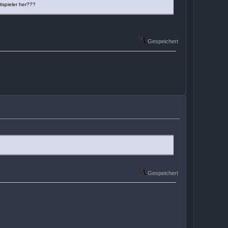
tspieler her???
Gespeichert
Gespeichert