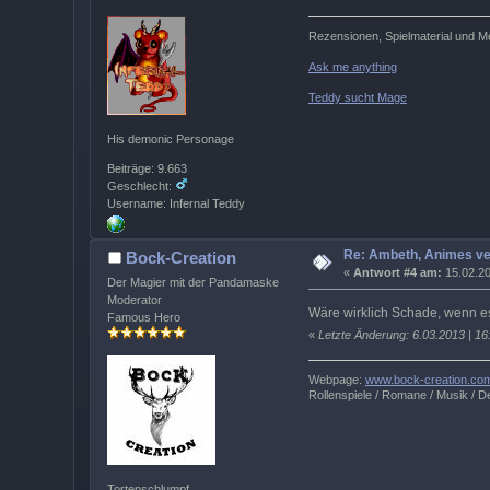
Rezensionen, Spielmaterial und M
Ask me anything
Teddy sucht Mage
His demonic Personage
Beiträge: 9.663
Geschlecht:
Username: Infernal Teddy
Re: Ambeth, Animes v
Bock-Creation
«
Antwort #4 am:
15.02.20
Der Magier mit der Pandamaske
Moderator
Wäre wirklich Schade, wenn 
Famous Hero
«
Letzte Änderung: 6.03.2013 | 16
Webpage:
www.bock-creation.co
Rollenspiele / Romane / Musik / De
Tortenschlumpf