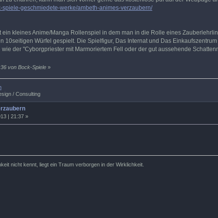
ck-spiele-geschmiedete-werke/ambeth-animes-verzaubern/
 ein kleines Anime/Manga Rollenspiel in dem man in die Rolle eines Zauberlehrling
 10seitigen Würfel gespielt. Die Spielfigur, Das Internat und Das Einkaufszentrum
wie der "Cyborgpriester mit Marmoriertem Fell oder der gut aussehende Schatten
:36 von Bock-Spiele
»
m
sign / Consulting
erzaubern
13 | 21:37 »
eit nicht kennt, liegt ein Traum verborgen in der Wirklichkeit.