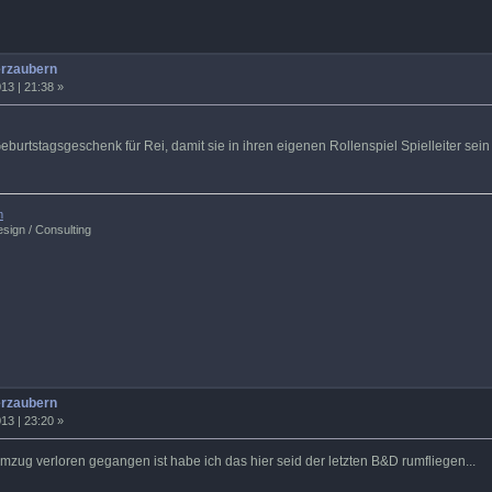
erzaubern
13 | 21:38 »
burtstagsgeschenk für Rei, damit sie in ihren eigenen Rollenspiel Spielleiter sein
m
sign / Consulting
erzaubern
13 | 23:20 »
zug verloren gegangen ist habe ich das hier seid der letzten B&D rumfliegen...