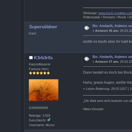
Webpage:
www.bock-creation.co
Rollenspiele / Romane / Musik / De
Re: Ambeth, Animes ve
Supersöldner
«
Antwort #6 am:
28.03.20
Gast
wollte es kaufe aber ihr habt
Re: Ambeth, Animes ve
K3rb3r0s
«
Antwort #7 am:
29.03.20
Katzenflüsterer
Famous Hero
Dann bestell es doch bei Bock-
Haha, graue Augen, weiße Haa
«
Letzte Änderung: 29.03.2017 | 
„Die Welt wird nicht bedroht von 
GRRRRRRR
Albert Einstein
Beiträge: 3.503
Geschlecht:
Username: Akuso