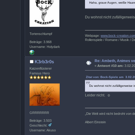
Haha, graue Augen, weiße Haare
Du wohnst nicht zufälligerwei
Tortenschlumpf
Webpage:
www.bock-creation.co
Rollenspiele / Romane / Musik / De
Beiträge: 3.968
Username: Holydark
Re: Ambeth, Animes ve
K3rb3r0s
«
Antwort #10 am:
3.02.20
Katzenflüsterer
Famous Hero
Zitat von: Bock-Spiele am 3.02.2
Du wohnst nicht zufälligerweise 
Leider nicht. ☺
GRRRRRRR
„Die Welt wird nicht bedroht von 
Beiträge: 3.503
Albert Einstein
Geschlecht:
Username: Akuso