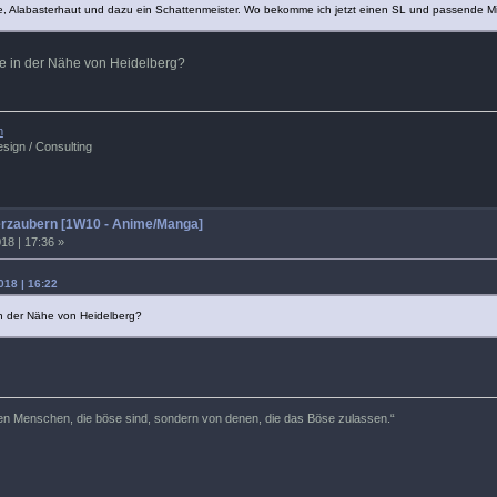
, Alabasterhaut und dazu ein Schattenmeister. Wo bekomme ich jetzt einen SL und passende Mi
se in der Nähe von Heidelberg?
m
sign / Consulting
rzaubern [1W10 - Anime/Manga]
18 | 17:36 »
018 | 16:22
in der Nähe von Heidelberg?
den Menschen, die böse sind, sondern von denen, die das Böse zulassen.“