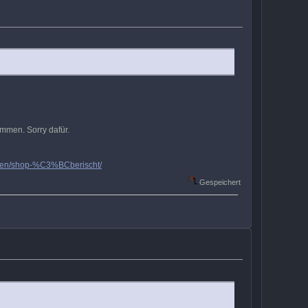
ommen. Sorry dafür.
ommen/shop-%C3%BCberischt/
Gespeichert