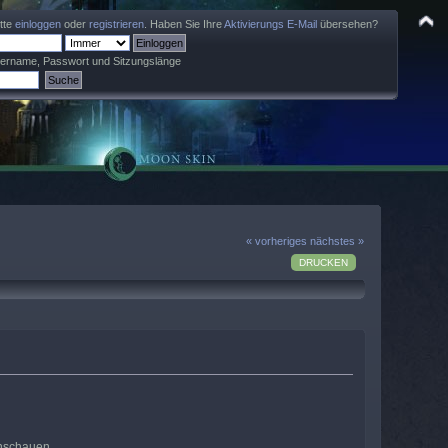
itte
einloggen
oder
registrieren
. Haben Sie Ihre
Aktivierungs E-Mail
übersehen?
zername, Passwort und Sitzungslänge
« vorheriges
nächstes »
DRUCKEN
anschauen.