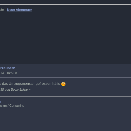
ehr -
Neue Abenteuer
erzaubern
13 | 10:52 »
es das Umzugsmonster gefressen hätte
:35 von Bock-Spiele
»
m
sign / Consulting