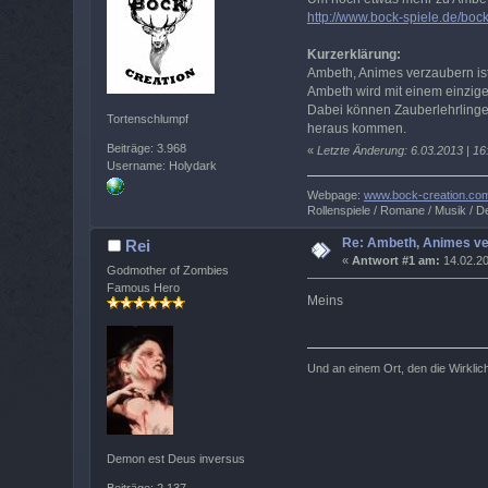
http://www.bock-spiele.de/bo
Kurzerklärung:
Ambeth, Animes verzaubern ist
Ambeth wird mit einem einzigen
Dabei können Zauberlehrlinge 
Tortenschlumpf
heraus kommen.
Beiträge: 3.968
«
Letzte Änderung: 6.03.2013 | 16
Username: Holydark
Webpage:
www.bock-creation.co
Rollenspiele / Romane / Musik / De
Re: Ambeth, Animes v
Rei
«
Antwort #1 am:
14.02.20
Godmother of Zombies
Famous Hero
Meins
Und an einem Ort, den die Wirklichk
Demon est Deus inversus