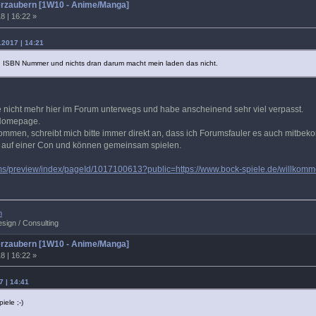
rzaubern [1W10 - Anime/Manga]
8 | 16:22 »
.2017 | 14:21
ein ISBN Nummer und nichts dran darum macht mein laden das nicht.
ge nicht mehr hier im Forum unterwegs und habe anscheinend sehr viel verpasst.
 Homepage.
ommen, schreibt mich bitte immer direkt an, dass ich Forumsfauler es auch mitbek
al auf einer Con und können gemeinsam spielen.
cms/preview/index/pageId/1017100613?public=https://www.bock-spiele.de/willk
m
sign / Consulting
rzaubern [1W10 - Anime/Manga]
8 | 16:22 »
7 | 14:41
iele ;-)