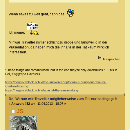
Wenn etwas zu weit geht, dann das!
Ich meine:
Mir war Traveller immer schlicht zu dröge und langweilig in der
Präsentation, da haben mich die Inhalte in der Tat kaum wirklich
interessiert.
Gespeichert
"These things are romanticized, but in the end they're only colorful lies." - This Is
Hell,
Polygraph Cheaters
https://negativeblack.itch.io/the-sunken-scriptorium-a-dungeoncrawl-for-
shadowdark-rpg
https://negativeblack.itch.io/against-the-saurian-king
Re: Warum mir Traveller möglicherweise zum Teil nur bedingt gefallen kö
«
Antwort #82 am:
11.04.2013 | 18:07 »
JS