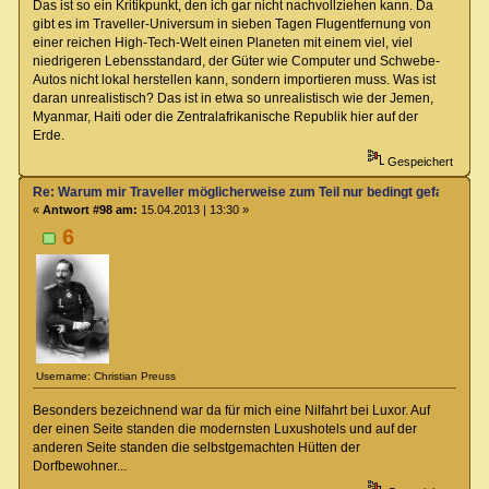
Das ist so ein Kritikpunkt, den ich gar nicht nachvollziehen kann. Da
gibt es im Traveller-Universum in sieben Tagen Flugentfernung von
einer reichen High-Tech-Welt einen Planeten mit einem viel, viel
niedrigeren Lebensstandard, der Güter wie Computer und Schwebe-
Autos nicht lokal herstellen kann, sondern importieren muss. Was ist
daran unrealistisch? Das ist in etwa so unrealistisch wie der Jemen,
Myanmar, Haiti oder die Zentralafrikanische Republik hier auf der
Erde.
Gespeichert
Re: Warum mir Traveller möglicherweise zum Teil nur bedingt gefallen kö
«
Antwort #98 am:
15.04.2013 | 13:30 »
6
Username: Christian Preuss
Besonders bezeichnend war da für mich eine Nilfahrt bei Luxor. Auf
der einen Seite standen die modernsten Luxushotels und auf der
anderen Seite standen die selbstgemachten Hütten der
Dorfbewohner...