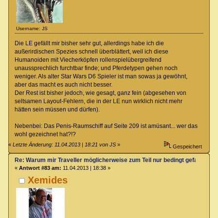
Username: JS
Die LE gefällt mir bisher sehr gut, allerdings habe ich die
außerirdischen Spezies schnell überblättert, weil ich diese
Humanoiden mit Viecherköpfen rollenspielübergreifend
unaussprechlich furchtbar finde; und Pferdetypen gehen noch
weniger. Als alter Star Wars D6 Spieler ist man sowas ja gewöhnt,
aber das macht es auch nicht besser.
Der Rest ist bisher jedoch, wie gesagt, ganz fein (abgesehen von
seltsamen Layout-Fehlern, die in der LE nun wirklich nicht mehr
hätten sein müssen und dürfen).
Nebenbei: Das Penis-Raumschiff auf Seite 209 ist amüsant... wer das
wohl gezeichnet hat?!?
«
Letzte Änderung: 11.04.2013 | 18:21 von JS
»
Gespeichert
Re: Warum mir Traveller möglicherweise zum Teil nur bedingt gefallen kö
«
Antwort #83 am:
11.04.2013 | 18:38 »
Xemides