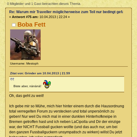
möglicherweise zum Teil nur bedingt gefallen können könnte
0 Mitglieder und 1 Gast betrachten dieses Thema.
(Gelesen 42064 mal)
Re: Warum mir Traveller möglicherweise zum Teil nur bedingt gefallen kö
«
Antwort #75 am:
10.04.2013 | 22:24 »
Boba Fett
Username: Mestoph
Zitat von: Grinder am 10.04.2013 | 21:59
Biste aber, nänänä!
Oh, das geht zu weit!
Ich gebe mir so Mühe, mich hier hinter einem durch die Hausordnung
total verregelten Forum zu verstecken und total unpersönlich zu
geben! Nur weil Du mich mal in einer dunklen Hinterhofkneipe in
Bremen getroffen hast und ich neben LaCipolla und Dir der einzige
war, der NICHT Fussball gucken wollte (und das auch nur, um bei
den ganzen Fussballguckern unsympatisch zu wirken) willst Du jetzt