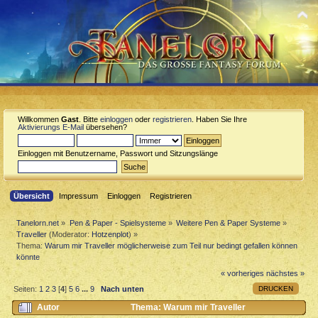
Willkommen
Gast
. Bitte
einloggen
oder
registrieren
. Haben Sie Ihre
Aktivierungs E-Mail
übersehen?
Einloggen mit Benutzername, Passwort und Sitzungslänge
Übersicht
Impressum
Einloggen
Registrieren
Tanelorn.net
»
Pen & Paper - Spielsysteme
»
Weitere Pen & Paper Systeme
»
Traveller
(Moderator:
Hotzenplot
) »
Thema:
Warum mir Traveller möglicherweise zum Teil nur bedingt gefallen können
könnte
« vorheriges
nächstes »
DRUCKEN
Seiten:
1
2
3
[
4
]
5
6
...
9
Nach unten
Autor
Thema: Warum mir Traveller