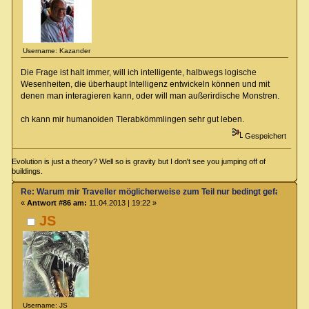
Username: Kazander
Die Frage ist halt immer, will ich intelligente, halbwegs logische
Wesenheiten, die überhaupt Intelligenz entwickeln können und mit
denen man interagieren kann, oder will man außerirdische Monstren.
ch kann mir humanoiden TIerabkömmlingen sehr gut leben.
Gespeichert
Evolution is just a theory? Well so is gravity but I don't see you jumping off of
buildings.
Re: Warum mir Traveller möglicherweise zum Teil nur bedingt gefallen kö
«
Antwort #86 am:
11.04.2013 | 19:22 »
JS
Username: JS