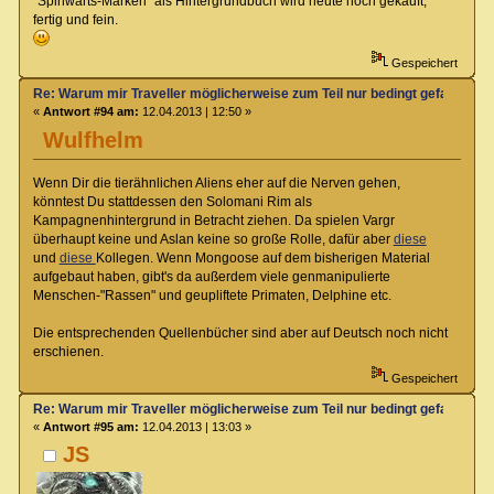
"Spinwärts-Marken" als Hintergrundbuch wird heute noch gekauft,
fertig und fein.
Gespeichert
Re: Warum mir Traveller möglicherweise zum Teil nur bedingt gefallen kö
«
Antwort #94 am:
12.04.2013 | 12:50 »
Wulfhelm
Wenn Dir die tierähnlichen Aliens eher auf die Nerven gehen,
könntest Du stattdessen den Solomani Rim als
Kampagnenhintergrund in Betracht ziehen. Da spielen Vargr
überhaupt keine und Aslan keine so große Rolle, dafür aber
diese
und
diese
Kollegen. Wenn Mongoose auf dem bisherigen Material
aufgebaut haben, gibt's da außerdem viele genmanipulierte
Menschen-"Rassen" und geupliftete Primaten, Delphine etc.
Die entsprechenden Quellenbücher sind aber auf Deutsch noch nicht
erschienen.
Gespeichert
Re: Warum mir Traveller möglicherweise zum Teil nur bedingt gefallen kö
«
Antwort #95 am:
12.04.2013 | 13:03 »
JS