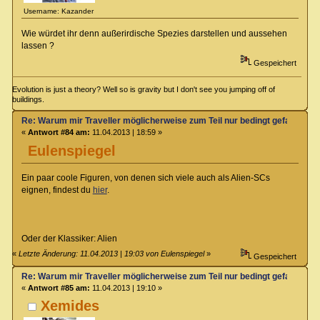
Username: Kazander
Wie würdet ihr denn außerirdische Spezies darstellen und aussehen
lassen ?
Gespeichert
Evolution is just a theory? Well so is gravity but I don't see you jumping off of
buildings.
Re: Warum mir Traveller möglicherweise zum Teil nur bedingt gefallen kö
«
Antwort #84 am:
11.04.2013 | 18:59 »
Eulenspiegel
Ein paar coole Figuren, von denen sich viele auch als Alien-SCs
eignen, findest du
hier
.
Oder der Klassiker: Alien
«
Letzte Änderung: 11.04.2013 | 19:03 von Eulenspiegel
»
Gespeichert
Re: Warum mir Traveller möglicherweise zum Teil nur bedingt gefallen kö
«
Antwort #85 am:
11.04.2013 | 19:10 »
Xemides