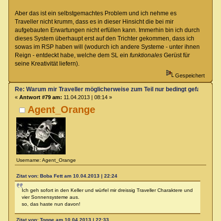
Aber das ist ein selbstgemachtes Problem und ich nehme es
Traveller nicht krumm, dass es in dieser Hinsicht die bei mir
aufgebauten Erwartungen nicht erfüllen kann. Immerhin bin ich durch
dieses System überhaupt erst auf den Trichter gekommen, dass ich
sowas im RSP haben will (wodurch ich andere Systeme - unter ihnen
Reign - entdeckt habe, welche dem SL ein
funktionales
Gerüst für
seine Kreativität liefern).
Gespeichert
Re: Warum mir Traveller möglicherweise zum Teil nur bedingt gefallen kö
«
Antwort #79 am:
11.04.2013 | 08:14 »
Agent_Orange
Username: Agent_Orange
Zitat von: Boba Fett am 10.04.2013 | 22:24
Ich geh sofort in den Keller und würfel mir dreissig Traveller Charaktere und
vier Sonnensysteme aus.
so, das haste nun davon!
Zitat von: Toppe am 10.04.2013 | 22:33