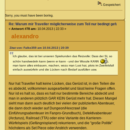
Gespeichert
Sorry, you must have been boring.
Re: Warum mir Traveller möglicherweise zum Teil nur bedingt gefallen kö
«
Antwort #78 am:
10.04.2013 | 22:33 »
alexandro
Zitat von: Falke359 am 10.04.2013 | 20:39
Ich glaube, das ist bei unseren Spielrunden das Reizvolle: Dass der SL so
schön handwedeln kann (wenn er kann - und der Woozle KANN
),
man kann alles einbauen, machen, wozu man Lust hat, plots im Zweifelsfall
einfach auswürfeln und die Lücken nach Bedarf ausfüllen usw.
Nur hat Traveller halt keine Lücken, das Gerüst ist, in den Teilen die
es abdeckt, vollkommen ausgearbeitet und lässt keine Fragen offen.
Nur ist es halt so, dass es halt nur bestimmte Bereiche abdeckt und
man in anderen plötzlich GAR KEIN Gerüst mehr hat. Diesen Mangel
sieht man dann auch deutlich bei vielen der publizierten Abenteuer,
die dann doch wieder auf Dungeon/Hexcrawl (die
Einführungsabenteuer im Fanpro-Grundbuch), Detektivabenteuer
(Arcturus), Railroad (TTA) oder eine Variante des Karrieren-
Würfelspiels (Gefängnisplanet) rekurrieren, und die "große Politik"
höchstens als Set Piece oder Anstrich verwenden.