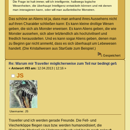
Die Frage ist halt immer, will ich intelligente, halbwegs logische
Wesenheiten, die überhaupt Intelligenz entwickeln können und mit denen
man interagieren kann, oder will man außerirdische Monstren.
Das schöne an Aliens ist ja, dass man anhand ihres Aussehens nicht
auf ihren Charakter schließen kann: Es kann kleine drollige Wesen
geben, die sich als Monster erweisen. Es kann Aliens geben, die wie
Monster aussehen, sich aber letztendlich als hochzivilisert und
friedlich herausstellen. Und es kann sogar Aliens geben, denen man
zu Beginn gar nicht anmerkt, dass es sich überhaupt um Lebewesen
handelt. (Die Kristallwesen aus StarGate zum Beispiel.)
Gespeichert
Re: Warum mir Traveller möglicherweise zum Teil nur bedingt gefallen kö
«
Antwort #93 am:
12.04.2013 | 12:16 »
JS
Username: JS
Traveller und ich werden gerade Freunde. Die Fell- und
Viecherköppe fliegen raus bzw. werden humanoidisiert, die