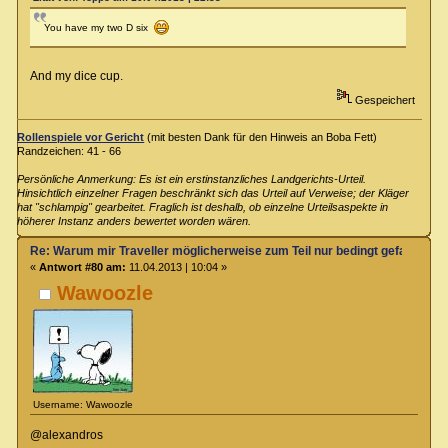
You have my two D six
And my dice cup.
Gespeichert
Rollenspiele vor Gericht
(mit besten Dank für den Hinweis an Boba Fett)
Randzeichen: 41 - 66
Persönliche Anmerkung: Es ist ein erstinstanzliches Landgerichts-Urteil.
Hinsichtlich einzelner Fragen beschränkt sich das Urteil auf Verweise; der Kläger
hat "schlampig" gearbeitet. Fraglich ist deshalb, ob einzelne Urteilsaspekte in
höherer Instanz anders bewertet worden wären.
Re: Warum mir Traveller möglicherweise zum Teil nur bedingt gefallen kö
«
Antwort #80 am:
11.04.2013 | 10:04 »
Wawoozle
Username: Wawoozle
@alexandros