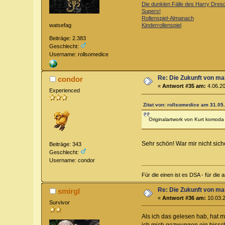
Die dunklen Fälle des Harry Dres
Supers!
Rollenspiel-Almanach
watsefag
Kinderrollenspiel
Beiträge: 2.383
Geschlecht:
Username: rollsomedice
Re: Die Zukunft von m
condor
«
Antwort #35 am:
4.06.20
Experienced
Zitat von: rollsomedice am 31.05
Originalartwork von Kurt komoda
Sehr schön! War mir nicht sich
Beiträge: 343
Geschlecht:
Username: condor
Für die einen ist es DSA - für die 
Re: Die Zukunft von m
smirgl
«
Antwort #36 am:
10.03.2
Survivor
Als ich das gelesen hab, hat 
ich mich gezwungen ein bissc