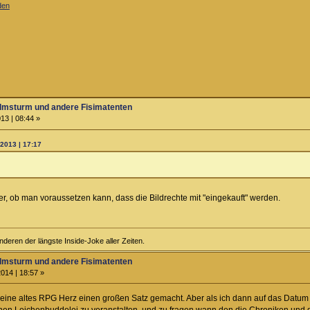
den
almsturm und andere Fisimatenten
13 | 08:44 »
.2013 | 17:17
er, ob man voraussetzen kann, dass die Bildrechte mit "eingekauft" werden.
anderen der längste Inside-Joke aller Zeiten.
almsturm und andere Fisimatenten
014 | 18:57 »
meine altes RPG Herz einen großen Satz gemacht. Aber als ich dann auf das Datum 
hen Leichenbuddelei zu veranstalten, und zu fragen wann den die Chroniken und 