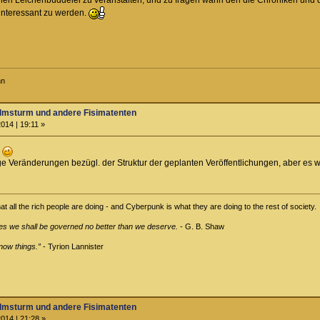
 interessant zu werden.
nn
almsturm und andere Fisimatenten
014 | 19:11 »
n
ige Veränderungen bezügl. der Struktur der geplanten Veröffentlichungen, aber es w
all the rich people are doing - and Cyberpunk is what they are doing to the rest of society.
es we shall be governed no better than we deserve.
- G. B. Shaw
now things.”
- Tyrion Lannister
almsturm und andere Fisimatenten
014 | 21:28 »