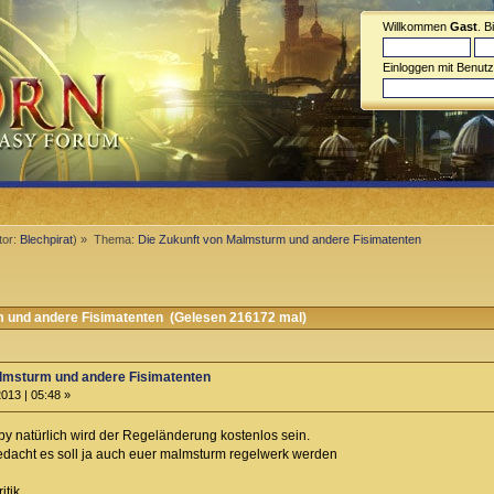
Willkommen
Gast
. B
Einloggen mit Benut
tor:
Blechpirat
) »
Thema:
Die Zukunft von Malmsturm und andere Fisimatenten
 und andere Fisimatenten (Gelesen 216172 mal)
almsturm und andere Fisimatenten
013 | 05:48 »
y natürlich wird der Regeländerung kostenlos sein.
edacht es soll ja auch euer malmsturm regelwerk werden
itik