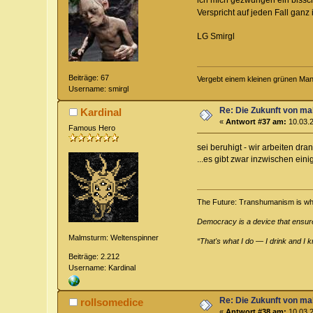
Verspricht auf jeden Fall ganz
LG Smirgl
Beiträge: 67
Vergebt einem kleinen grünen Ma
Username: smirgl
Re: Die Zukunft von m
Kardinal
«
Antwort #37 am:
10.03.2
Famous Hero
sei beruhigt - wir arbeiten dra
...es gibt zwar inzwischen ein
The Future: Transhumanism is what 
Democracy is a device that ensur
Malmsturm: Weltenspinner
“That's what I do — I drink and I k
Beiträge: 2.212
Username: Kardinal
Re: Die Zukunft von m
rollsomedice
«
Antwort #38 am:
10.03.2