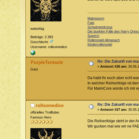
Malmsturm
Fate
Schwingenkreuz
watsefag
Die dunklen Fälle des Harry Dres
Supers!
Beiträge: 2.383
Rollenspiel-Almanach
Geschlecht:
Kinderrollenspiel
Username: rollsomedice
Re: Die Zukunft von m
PurpleTentacle
«
Antwort #26 am:
30.05.2
Gast
Da habt ihr euch aber echt w
In welcher Reihenfolge ist de
Für MalmCore würde ich mir e
Re: Die Zukunft von m
rollsomedice
«
Antwort #27 am:
30.05.2
offizielles Trollfutter.
Famous Hero
Die Reihenfolge steht in der 
Wir gucken mal wie wir ne FAE