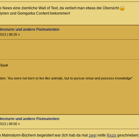
e News eine ziemliche Wall of Text, da verliert man etwas die Übersicht
Dhelyrien und Gomgarka Content bekommen!
almsturm und andere Fisimatenten
013 | 08:25 »
Tišpak
ion. You were not born to live like animals, but to pursue virtue and possess knowledge"
almsturm und andere Fisimatenten
013 | 08:56 »
n Malmsturm-Büchern begeistert war (Ich hab da mal
zwei
nette
Rezis
geschrieben)