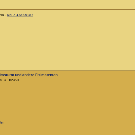
ehr -
Neue Abenteuer
almsturm und andere Fisimatenten
013 | 16:35 »
den