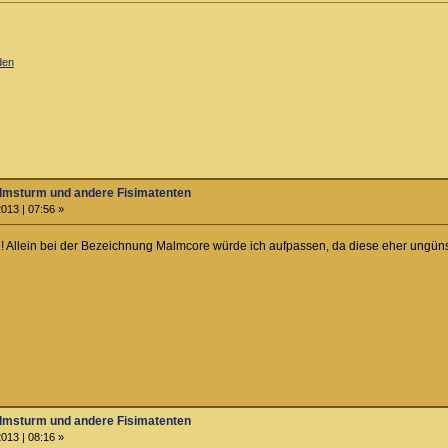
den
almsturm und andere Fisimatenten
013 | 07:56 »
n! Allein bei der Bezeichnung Malmcore würde ich aufpassen, da diese eher ungü
almsturm und andere Fisimatenten
013 | 08:16 »