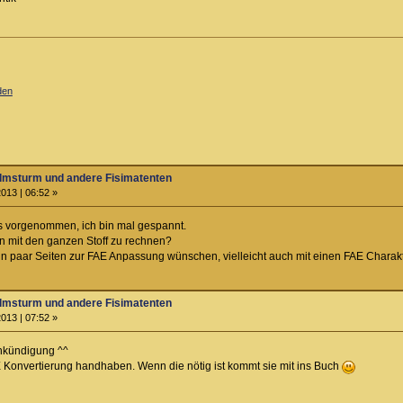
den
almsturm und andere Fisimatenten
013 | 06:52 »
as vorgenommen, ich bin mal gespannt.
nn mit den ganzen Stoff zu rechnen?
in paar Seiten zur FAE Anpassung wünschen, vielleicht auch mit einen FAE Charak
almsturm und andere Fisimatenten
013 | 07:52 »
Ankündigung ^^
 Konvertierung handhaben. Wenn die nötig ist kommt sie mit ins Buch