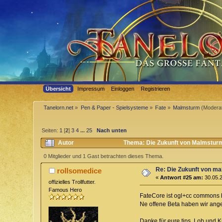
Übersicht
Impressum
Einloggen
Registrieren
Tanelorn.net
»
Pen & Paper - Spielsysteme
»
Fate
»
Malmsturm
(Modera
Seiten:
1
[
2
]
3
4
...
25
Nach unten
Autor
Thema: Die Zukunft von Malmsturm
0 Mitglieder und 1 Gast betrachten dieses Thema.
Re: Die Zukunft von m
rollsomedice
«
Antwort #25 am:
30.05.2
offizielles Trollfutter.
Famous Hero
FateCore ist ogl+cc commons b
Ne offene Beta haben wir ang
Danke für eure tips, Lob und Kr