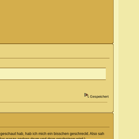
Gespeichert
geschaut hab, hab ich mich ein bisschen geschreckt. Also sah
das ganze andere drum und dran erscheinen wird;)