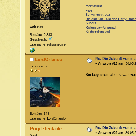
Malmsturm
Fate
Schwingenkreuz
Die dunklen Fälle des Harry Dres
Supers!
watsefag
Rollenspiel-Almanach
Kinderrollenspiel
Beiträge: 2.383
Geschlecht:
Username: rollsomedice
Re: Die Zukunft von m
LordOrlando
«
Antwort #28 am:
30.05.2
Experienced
Bin begeistert, aber sowas vo
Beiträge: 348
Username: LordOrlando
Re: Die Zukunft von m
PurpleTentacle
«
Antwort #29 am:
30.05.2
Gast