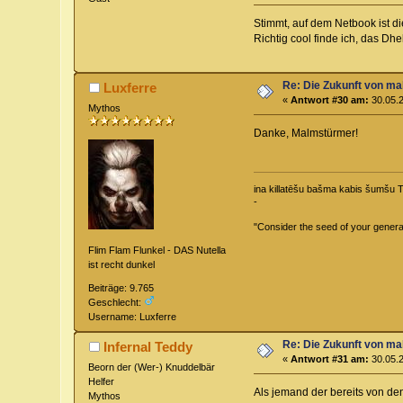
Stimmt, auf dem Netbook ist di
Richtig cool finde ich, das 
Re: Die Zukunft von m
Luxferre
«
Antwort #30 am:
30.05.2
Mythos
Danke, Malmstürmer!
ina killatēšu bašma kabis šumšu 
-
"Consider the seed of your generat
Flim Flam Flunkel - DAS Nutella
ist recht dunkel
Beiträge: 9.765
Geschlecht:
Username: Luxferre
Re: Die Zukunft von m
Infernal Teddy
«
Antwort #31 am:
30.05.2
Beorn der (Wer-) Knuddelbär
Helfer
Als jemand der bereits von de
Mythos