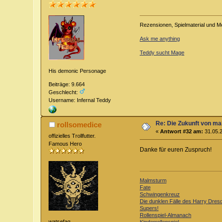
Rezensionen, Spielmaterial und M
Ask me anything
Teddy sucht Mage
His demonic Personage
Beiträge: 9.664
Geschlecht:
Username: Infernal Teddy
Re: Die Zukunft von m
rollsomedice
«
Antwort #32 am:
31.05.2
offizielles Trollfutter.
Famous Hero
Danke für euren Zuspruch!
Malmsturm
Fate
Schwingenkreuz
Die dunklen Fälle des Harry Dres
Supers!
Rollenspiel-Almanach
watsefag
Kinderrollenspiel