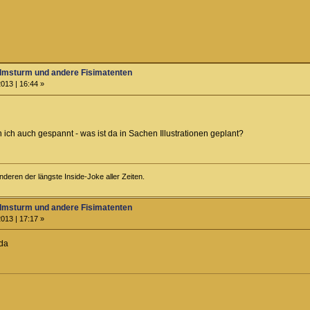
almsturm und andere Fisimatenten
013 | 16:44 »
ich auch gespannt - was ist da in Sachen Illustrationen geplant?
anderen der längste Inside-Joke aller Zeiten.
almsturm und andere Fisimatenten
013 | 17:17 »
oda