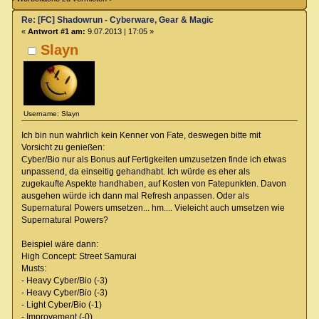
Re: [FC] Shadowrun - Cyberware, Gear & Magic
«
Antwort #1 am:
9.07.2013 | 17:05 »
Slayn
Username: Slayn
Ich bin nun wahrlich kein Kenner von Fate, deswegen bitte mit
Vorsicht zu genießen:
Cyber/Bio nur als Bonus auf Fertigkeiten umzusetzen finde ich etwas
unpassend, da einseitig gehandhabt. Ich würde es eher als
zugekaufte Aspekte handhaben, auf Kosten von Fatepunkten. Davon
ausgehen würde ich dann mal Refresh anpassen. Oder als
Supernatural Powers umsetzen... hm.... Vieleicht auch umsetzen wie
Supernatural Powers?
Beispiel wäre dann:
High Concept: Street Samurai
Musts:
- Heavy Cyber/Bio (-3)
- Heavy Cyber/Bio (-3)
- Light Cyber/Bio (-1)
- Improvement (-0)