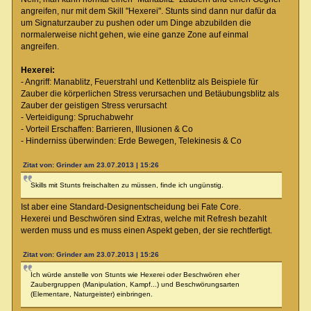
angreifen, nur mit dem Skill "Hexerei". Stunts sind dann nur dafür da
um Signaturzauber zu pushen oder um Dinge abzubilden die
normalerweise nicht gehen, wie eine ganze Zone auf einmal
angreifen.
Hexerei:
- Angriff: Manablitz, Feuerstrahl und Kettenblitz als Beispiele für
Zauber die körperlichen Stress verursachen und Betäubungsblitz als
Zauber der geistigen Stress verursacht
- Verteidigung: Spruchabwehr
- Vorteil Erschaffen: Barrieren, Illusionen & Co
- Hinderniss überwinden: Erde Bewegen, Telekinesis & Co
Zitat von: Grinder am 23.07.2013 | 15:26
Skills mit Stunts freischalten zu müssen, finde ich ungünstig.
Ist aber eine Standard-Designentscheidung bei Fate Core.
Hexerei und Beschwören sind Extras, welche mit Refresh bezahlt
werden muss und es muss einen Aspekt geben, der sie rechtfertigt.
Zitat von: Grinder am 23.07.2013 | 15:26
Ich würde anstelle von Stunts wie Hexerei oder Beschwören eher
Zaubergruppen (Manipulation, Kampf...) und Beschwörungsarten
(Elementare, Naturgeister) einbringen.