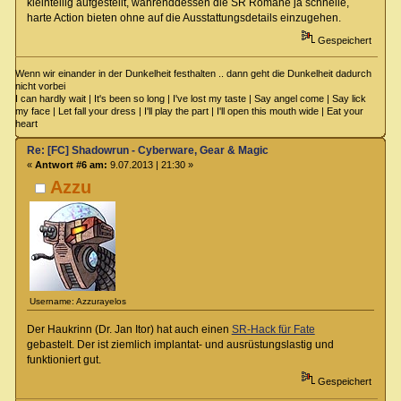
kleinteilig aufgestellt, währenddessen die SR Romane ja schnelle,
harte Action bieten ohne auf die Ausstattungsdetails einzugehen.
Gespeichert
Wenn wir einander in der Dunkelheit festhalten .. dann geht die Dunkelheit dadurch
nicht vorbei
I can hardly wait | It's been so long | I've lost my taste | Say angel come | Say lick
my face | Let fall your dress | I'll play the part | I'll open this mouth wide | Eat your
heart
Re: [FC] Shadowrun - Cyberware, Gear & Magic
«
Antwort #6 am:
9.07.2013 | 21:30 »
Azzu
Username: Azzurayelos
Der Haukrinn (Dr. Jan Itor) hat auch einen
SR-Hack für Fate
gebastelt. Der ist ziemlich implantat- und ausrüstungslastig und
funktioniert gut.
Gespeichert