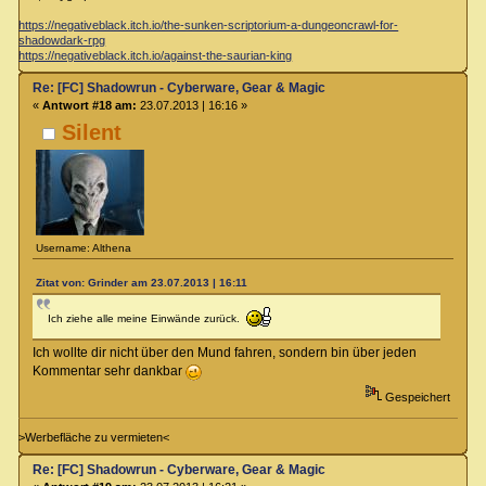
https://negativeblack.itch.io/the-sunken-scriptorium-a-dungeoncrawl-for-
shadowdark-rpg
https://negativeblack.itch.io/against-the-saurian-king
Re: [FC] Shadowrun - Cyberware, Gear & Magic
«
Antwort #18 am:
23.07.2013 | 16:16 »
Silent
Username: Althena
Zitat von: Grinder am 23.07.2013 | 16:11
Ich ziehe alle meine Einwände zurück.
Ich wollte dir nicht über den Mund fahren, sondern bin über jeden
Kommentar sehr dankbar
Gespeichert
>Werbefläche zu vermieten<
Re: [FC] Shadowrun - Cyberware, Gear & Magic