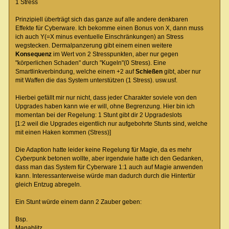
1 Stress
Prinzipiell überträgt sich das ganze auf alle andere denkbaren
Effekte für Cyberware. Ich bekomme einen Bonus von X, dann muss
ich auch Y(=X minus eventuelle Einschränkungen) an Stress
wegstecken. Dermalpanzerung gibt einem einen weitere
Konsequenz
im Wert von 2 Stresspunkten, aber nur gegen
"körperlichen Schaden" durch "Kugeln"(0 Stress). Eine
Smartlinkverbindung, welche einem +2 auf
Schießen
gibt, aber nur
mit Waffen die das System unterstützen (1 Stress). usw.usf.
Hierbei gefällt mir nur nicht, dass jeder Charakter soviele von den
Upgrades haben kann wie er will, ohne Begrenzung. Hier bin ich
momentan bei der Regelung: 1 Stunt gibt dir 2 Upgradeslots
[1:2 weil die Upgrades eigentlich nur aufgebohrte Stunts sind, welche
mit einen Haken kommen (Stress)]
Die Adaption hatte leider keine Regelung für Magie, da es mehr
Cyber
punk betonen wollte, aber irgendwie hatte ich den Gedanken,
dass man das System für Cyberware 1:1 auch auf Magie anwenden
kann. Interessanterweise würde man dadurch durch die Hintertür
gleich Entzug abregeln.
Ein Stunt würde einem dann 2 Zauber geben:
Bsp.
Manablitz