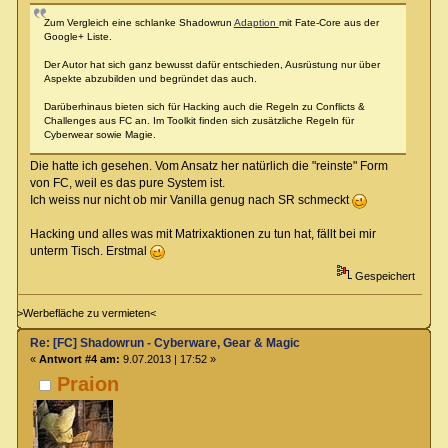
Zum Vergleich eine schlanke Shadowrun
Adaption
mit Fate-Core aus der
Google+ Liste.
Der Autor hat sich ganz bewusst dafür entschieden, Ausrüstung nur über
Aspekte abzubilden und begründet das auch.
Darüberhinaus bieten sich für Hacking auch die Regeln zu Conflicts &
Challenges aus FC an. Im Toolkit finden sich zusätzliche Regeln für
Cyberwear sowie Magie.
Die hatte ich gesehen. Vom Ansatz her natürlich die "reinste" Form
von FC, weil es das pure System ist.
Ich weiss nur nicht ob mir Vanilla genug nach SR schmeckt
Hacking und alles was mit Matrixaktionen zu tun hat, fällt bei mir
unterm Tisch. Erstmal
Gespeichert
>Werbefläche zu vermieten<
Re: [FC] Shadowrun - Cyberware, Gear & Magic
«
Antwort #4 am:
9.07.2013 | 17:52 »
Praion