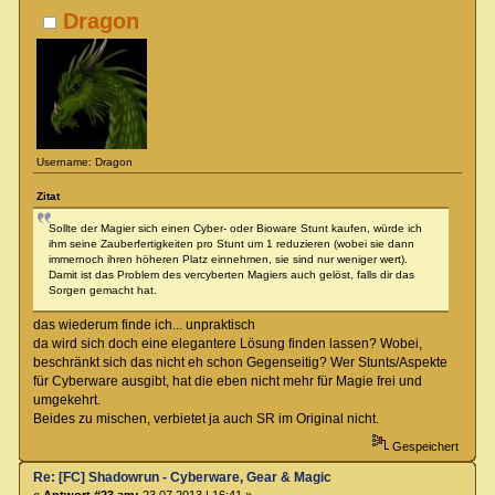
Dragon
Username: Dragon
Zitat
Sollte der Magier sich einen Cyber- oder Bioware Stunt kaufen, würde ich
ihm seine Zauberfertigkeiten pro Stunt um 1 reduzieren (wobei sie dann
immernoch ihren höheren Platz einnehmen, sie sind nur weniger wert).
Damit ist das Problem des vercyberten Magiers auch gelöst, falls dir das
Sorgen gemacht hat.
das wiederum finde ich... unpraktisch
da wird sich doch eine elegantere Lösung finden lassen? Wobei,
beschränkt sich das nicht eh schon Gegenseitig? Wer Stunts/Aspekte
für Cyberware ausgibt, hat die eben nicht mehr für Magie frei und
umgekehrt.
Beides zu mischen, verbietet ja auch SR im Original nicht.
Gespeichert
Re: [FC] Shadowrun - Cyberware, Gear & Magic
«
Antwort #23 am:
23.07.2013 | 16:41 »