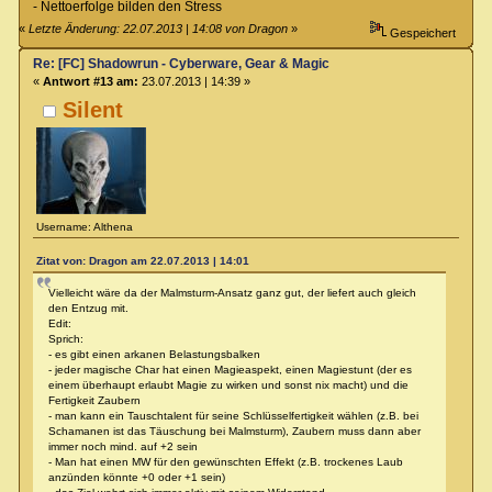
- Nettoerfolge bilden den Stress
«
Letzte Änderung: 22.07.2013 | 14:08 von Dragon
»
Gespeichert
Re: [FC] Shadowrun - Cyberware, Gear & Magic
«
Antwort #13 am:
23.07.2013 | 14:39 »
Silent
Username: Althena
Zitat von: Dragon am 22.07.2013 | 14:01
Vielleicht wäre da der Malmsturm-Ansatz ganz gut, der liefert auch gleich
den Entzug mit.
Edit:
Sprich:
- es gibt einen arkanen Belastungsbalken
- jeder magische Char hat einen Magieaspekt, einen Magiestunt (der es
einem überhaupt erlaubt Magie zu wirken und sonst nix macht) und die
Fertigkeit Zaubern
- man kann ein Tauschtalent für seine Schlüsselfertigkeit wählen (z.B. bei
Schamanen ist das Täuschung bei Malmsturm), Zaubern muss dann aber
immer noch mind. auf +2 sein
- Man hat einen MW für den gewünschten Effekt (z.B. trockenes Laub
anzünden könnte +0 oder +1 sein)