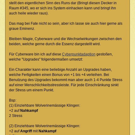
stellt den eigentlichen Sinn des Runs dar (Bringt diesen Decker in
Raum #345, wo er sich ins System einhacken kann und bringt ihn
auch heile wieder raus).
Das mag bei Fate nicht so sein, aber ich lasse sie auch hier gerne als
graue Eminenz.
Bleiben Magie, Cyberware und die Wechselwirkungen zwischen den
beiden, welche gerne durch die Essenz dargestellt wird.
Für Cyberware bin ich auf diese
Cyberpunktadaption
gestoßen,
welche "Upgrades" folgendermaßen umsetzt:
Ein Charakter kann eine beliebige Anzahl an Upgrades haben,
welche Fertigkeiten einen Bonus von +1 bis +4 verleihen. Bei
Benutzung des Upgrades bekommt man aber auch 1-4 Punkte Stress
auf einer Menschlichkeitsstressleiste. Für jede Einschränkung sinkt
der Stress um einem Punkt.
Bsp:
(1) Einziehbare Wolverinemässige Klingen:
+2 auf
Nahkampf
2 Stress
(2) Einziehbare Wolverinemässige Klingen:
+2 auf
Angriff
mit
Nahkampf