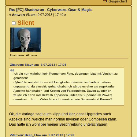
Gespeichert
Re: [FC] Shadowrun - Cyberware, Gear & Magic
«
Antwort #3 am:
9.07.2013 | 17:49 »
Silent
Username: Althena
Zitat von: Slayn am 9.07.2013 | 17:05
Ich bin nun wahrlich kein Kenner von Fate, deswegen bitte mit Vorsicht zu
genießen:
Cyber/Bio nur als Bonus auf Fertigkeiten umzusetzen finde ich etwas
unpassend, da einseitig gehandhabt. Ich würde es eher als zugekaufte
Aspekte handhaben, auf Kosten von Fatepunkten. Davon ausgehen
würde ich dann mal Refresh anpassen. Oder als Supernatural Powers
umsetzen... hm.... Vieleicht auch umsetzen wie Supernatural Powers?
Ok, die Vorlage sagt auch klipp und klar, dass Upgrades auch
Aspekte sind, welche man normal Invoken oder Compellen kann.
Das hatte ich wohl bei meiner Beschreibung unterschlagen.
Zitat von: Deep_Flow am 9.07.2013 | 17:26