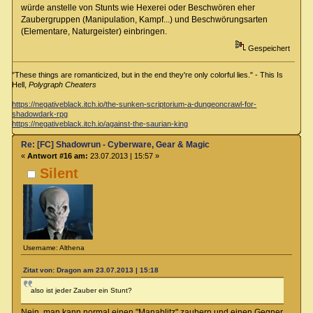
würde anstelle von Stunts wie Hexerei oder Beschwören eher
Zaubergruppen (Manipulation, Kampf...) und Beschwörungsarten
(Elementare, Naturgeister) einbringen.
Gespeichert
"These things are romanticized, but in the end they're only colorful lies." - This Is
Hell,
Polygraph Cheaters
https://negativeblack.itch.io/the-sunken-scriptorium-a-dungeoncrawl-for-
shadowdark-rpg
https://negativeblack.itch.io/against-the-saurian-king
Re: [FC] Shadowrun - Cyberware, Gear & Magic
«
Antwort #16 am:
23.07.2013 | 15:57 »
Silent
Username: Althena
Zitat von: Dragon am 23.07.2013 | 15:18
also ist jeder Zauber ein Stunt?
Nein, man kann normal einen "Manablitz" zaubern und einen Gegner