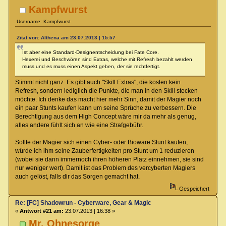
Kampfwurst
Username: Kampfwurst
Zitat von: Althena am 23.07.2013 | 15:57
Ist aber eine Standard-Designentscheidung bei Fate Core.
Hexerei und Beschwören sind Extras, welche mit Refresh bezahlt werden
muss und es muss einen Aspekt geben, der sie rechtfertigt.
Stimmt nicht ganz. Es gibt auch "Skill Extras", die kosten kein
Refresh, sondern lediglich die Punkte, die man in den Skill stecken
möchte. Ich denke das macht hier mehr Sinn, damit der Magier noch
ein paar Stunts kaufen kann um seine Sprüche zu verbessern. Die
Berechtigung aus dem High Concept wäre mir da mehr als genug,
alles andere fühlt sich an wie eine Strafgebühr.
Sollte der Magier sich einen Cyber- oder Bioware Stunt kaufen,
würde ich ihm seine Zauberfertigkeiten pro Stunt um 1 reduzieren
(wobei sie dann immernoch ihren höheren Platz einnehmen, sie sind
nur weniger wert). Damit ist das Problem des vercyberten Magiers
auch gelöst, falls dir das Sorgen gemacht hat.
Gespeichert
Re: [FC] Shadowrun - Cyberware, Gear & Magic
«
Antwort #21 am:
23.07.2013 | 16:38 »
Mr. Ohnesorge