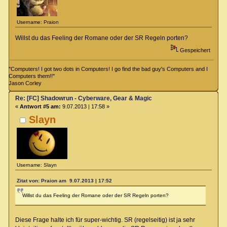
Username: Praion
Willst du das Feeling der Romane oder der SR Regeln porten?
Gespeichert
"Computers! I got two dots in Computers! I go find the bad guy's Computers and I
Computers them!!"
Jason Corley
Re: [FC] Shadowrun - Cyberware, Gear & Magic
«
Antwort #5 am:
9.07.2013 | 17:58 »
Slayn
Username: Slayn
Zitat von: Praion am 9.07.2013 | 17:52
Willst du das Feeling der Romane oder der SR Regeln porten?
Diese Frage halte ich für super-wichtig. SR (regelseitig) ist ja sehr