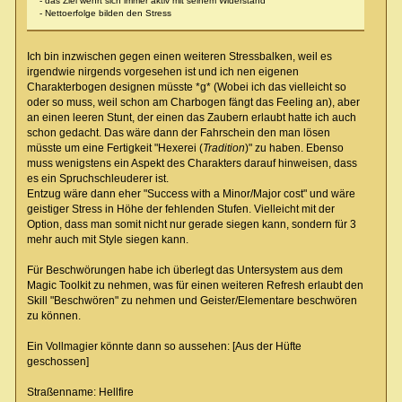
- das Ziel wehrt sich immer aktiv mit seinem Widerstand
- Nettoerfolge bilden den Stress
Ich bin inzwischen gegen einen weiteren Stressbalken, weil es
irgendwie nirgends vorgesehen ist und ich nen eigenen
Charakterbogen designen müsste *g* (Wobei ich das vielleicht so
oder so muss, weil schon am Charbogen fängt das Feeling an), aber
an einen leeren Stunt, der einen das Zaubern erlaubt hatte ich auch
schon gedacht. Das wäre dann der Fahrschein den man lösen
müsste um eine Fertigkeit "Hexerei (
Tradition
)" zu haben. Ebenso
muss wenigstens ein Aspekt des Charakters darauf hinweisen, dass
es ein Spruchschleuderer ist.
Entzug wäre dann eher "Success with a Minor/Major cost" und wäre
geistiger Stress in Höhe der fehlenden Stufen. Vielleicht mit der
Option, dass man somit nicht nur gerade siegen kann, sondern für 3
mehr auch mit Style siegen kann.
Für Beschwörungen habe ich überlegt das Untersystem aus dem
Magic Toolkit zu nehmen, was für einen weiteren Refresh erlaubt den
Skill "Beschwören" zu nehmen und Geister/Elementare beschwören
zu können.
Ein Vollmagier könnte dann so aussehen: [Aus der Hüfte
geschossen]
Straßenname: Hellfire