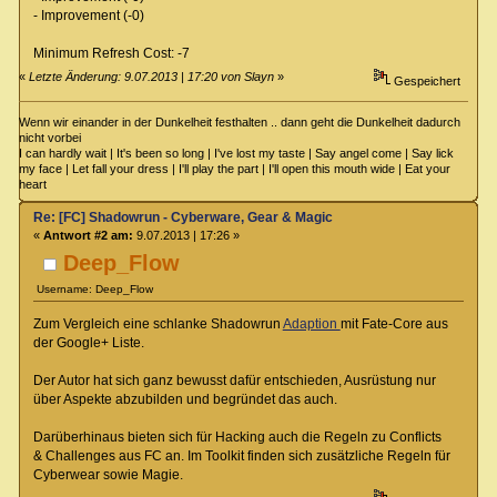
- Improvement (-0)
Minimum Refresh Cost: -7
«
Letzte Änderung: 9.07.2013 | 17:20 von Slayn
»
Gespeichert
Wenn wir einander in der Dunkelheit festhalten .. dann geht die Dunkelheit dadurch
nicht vorbei
I can hardly wait | It's been so long | I've lost my taste | Say angel come | Say lick
my face | Let fall your dress | I'll play the part | I'll open this mouth wide | Eat your
heart
Re: [FC] Shadowrun - Cyberware, Gear & Magic
«
Antwort #2 am:
9.07.2013 | 17:26 »
Deep_Flow
Username: Deep_Flow
Zum Vergleich eine schlanke Shadowrun
Adaption
mit Fate-Core aus
der Google+ Liste.
Der Autor hat sich ganz bewusst dafür entschieden, Ausrüstung nur
über Aspekte abzubilden und begründet das auch.
Darüberhinaus bieten sich für Hacking auch die Regeln zu Conflicts
& Challenges aus FC an. Im Toolkit finden sich zusätzliche Regeln für
Cyberwear sowie Magie.