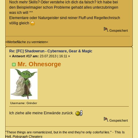
Noch mehr Skills? Oder verstehe ich dich da falsch? Ich habe bei
den Beispielmagier schon Probleme gehabt alles unterzubringen
was ich will ^^
Elementare oder Naturgeister sind reiner Fluff und Regeltechnisch
völlig gleich
Gespeichert
>Werbefläche zu vermieten<
Re: [FC] Shadowrun - Cyberware, Gear & Magic
«
Antwort #17 am:
23.07.2013 | 16:11 »
Mr. Ohnesorge
Username: Grinder
Ich ziehe alle meine Einwände zurück.
Gespeichert
"These things are romanticized, but in the end they're only colorful lies." - This Is
Hell,
Polygraph Cheaters