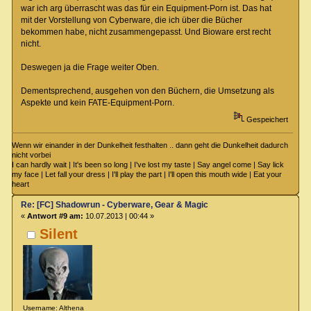
war ich arg überrascht was das für ein Equipment-Porn ist. Das hat
mit der Vorstellung von Cyberware, die ich über die Bücher
bekommen habe, nicht zusammengepasst. Und Bioware erst recht
nicht.
Deswegen ja die Frage weiter Oben.
Dementsprechend, ausgehen von den Büchern, die Umsetzung als
Aspekte und kein FATE-Equipment-Porn.
Gespeichert
Wenn wir einander in der Dunkelheit festhalten .. dann geht die Dunkelheit dadurch
nicht vorbei
I can hardly wait | It's been so long | I've lost my taste | Say angel come | Say lick
my face | Let fall your dress | I'll play the part | I'll open this mouth wide | Eat your
heart
Re: [FC] Shadowrun - Cyberware, Gear & Magic
«
Antwort #9 am:
10.07.2013 | 00:44 »
Silent
Username: Althena