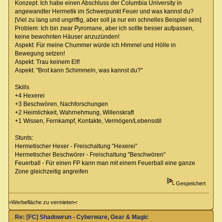
Konzept: Ich habe einen Abschluss der Columbia University in
angewandter Hermetik im Schwerpunkt Feuer und was kannst du?
[Viel zu lang und ungriffig, aber soll ja nur ein schnelles Beispiel sein]
Problem: Ich bin zwar Pyromane, aber ich sollte besser aufpassen,
keine bewohnten Häuser anzuzünden!
Aspekt: Für meine Chummer würde ich Himmel und Hölle in
Bewegung setzen!
Aspekt: Trau keinem Elf!
Aspekt: "Brot kann Schimmeln, was kannst du?"
Skills
+4 Hexerei
+3 Beschwören, Nachforschungen
+2 Heimlichkeit, Wahrnehmung, Willenskraft
+1 Wissen, Fernkampf, Kontakte, Vermögen/Lebensstil
Stunts:
Hermetischer Hexer - Freischaltung "Hexerei"
Hermetischer Beschwörer - Freischaltung "Beschwören"
Feuerball - Für einen FP kann man mit einem Feuerball eine ganze
Zone gleichzeitig angreifen
Gespeichert
>Werbefläche zu vermieten<
Re: [FC] Shadowrun - Cyberware, Gear & Magic