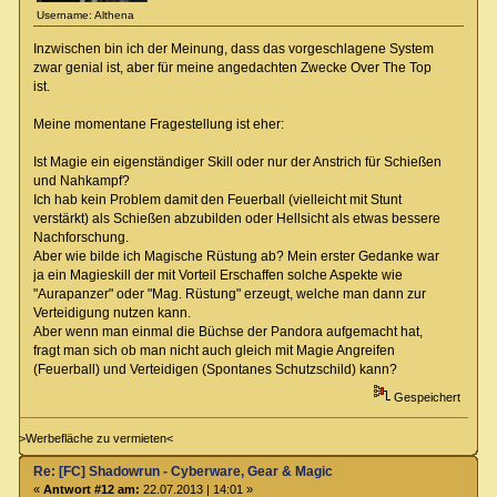
Username: Althena
Inzwischen bin ich der Meinung, dass das vorgeschlagene System
zwar genial ist, aber für meine angedachten Zwecke Over The Top
ist.
Meine momentane Fragestellung ist eher:
Ist Magie ein eigenständiger Skill oder nur der Anstrich für Schießen
und Nahkampf?
Ich hab kein Problem damit den Feuerball (vielleicht mit Stunt
verstärkt) als Schießen abzubilden oder Hellsicht als etwas bessere
Nachforschung.
Aber wie bilde ich Magische Rüstung ab? Mein erster Gedanke war
ja ein Magieskill der mit Vorteil Erschaffen solche Aspekte wie
"Aurapanzer" oder "Mag. Rüstung" erzeugt, welche man dann zur
Verteidigung nutzen kann.
Aber wenn man einmal die Büchse der Pandora aufgemacht hat,
fragt man sich ob man nicht auch gleich mit Magie Angreifen
(Feuerball) und Verteidigen (Spontanes Schutzschild) kann?
Gespeichert
>Werbefläche zu vermieten<
Re: [FC] Shadowrun - Cyberware, Gear & Magic
«
Antwort #12 am:
22.07.2013 | 14:01 »