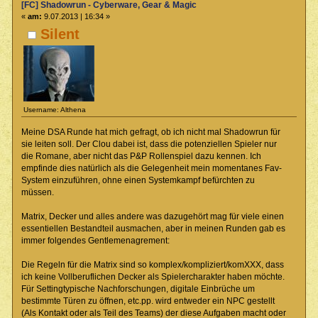
[FC] Shadowrun - Cyberware, Gear & Magic
«
am:
9.07.2013 | 16:34 »
Silent
Username: Althena
Meine DSA Runde hat mich gefragt, ob ich nicht mal Shadowrun für
sie leiten soll. Der Clou dabei ist, dass die potenziellen Spieler nur
die Romane, aber nicht das P&P Rollenspiel dazu kennen. Ich
empfinde dies natürlich als die Gelegenheit mein momentanes Fav-
System einzuführen, ohne einen Systemkampf befürchten zu
müssen.
Matrix, Decker und alles andere was dazugehört mag für viele einen
essentiellen Bestandteil ausmachen, aber in meinen Runden gab es
immer folgendes Gentlemenagrement:
Die Regeln für die Matrix sind so komplex/kompliziert/komXXX, dass
ich keine Vollberuflichen Decker als Spielercharakter haben möchte.
Für Settingtypische Nachforschungen, digitale Einbrüche um
bestimmte Türen zu öffnen, etc.pp. wird entweder ein NPC gestellt
(Als Kontakt oder als Teil des Teams) der diese Aufgaben macht oder