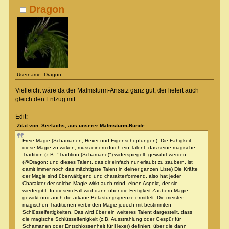
Dragon
Username: Dragon
Vielleicht wäre da der Malmsturm-Ansatz ganz gut, der liefert auch
gleich den Entzug mit.
Edit:
Zitat von: Seelachs, aus unserer Malmsturm-Runde
Freie Magie (Schamanen, Hexer und Eigenschöpfungen): Die Fähigkeit,
diese Magie zu wirken, muss einem durch ein Talent, das seine magische
Tradition (z.B. "Tradition (Schamane)") widerspiegelt, gewährt werden.
(@Dragon: und dieses Talent, das dir einfach nur erlaubt zu zaubern, ist
damit immer noch das mächtigste Talent in deiner ganzen Liste) Die Kräfte
der Magie sind überwältigend und charakterformend, also hat jeder
Charakter der solche Magie wirkt auch mind. einen Aspekt, der sie
wiedergibt. In diesem Fall wird dann über die Fertigkeit Zaubern Magie
gewirkt und auch die arkane Belastungsgrenze ermittelt. Die meisten
magischen Traditionen verbinden Magie jedoch mit bestimmten
Schlüsselfertigkeiten. Das wird über ein weiteres Talent dargestellt, dass
die magische Schlüsselfertigkeit (z.B. Ausstrahlung oder Gespür für
Schamanen oder Entschlossenheit für Hexer) definiert, über die dann