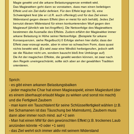
Magie gewirkt und die arkane Belastungsgrenze ermittelt wird.
Das Magiewirken geht dann so vonstatten, dass man einen beliebigen
Effekt und ein Ziel dafür definiert. Für den Effekt legt der SL eine
Schwierigkeit fest (die er i.d.R. auch offenlegt) und für das Ziel einen
Widerstand gegen diesen Effekt (den er meist für sich behält). Jedes Ziel
benutzt diesen Widerstand für einen konkurrierenden Wurf gegen den
Magiewurf (ähnlich wie bei Angriffen). Die Nettoerfolge des Magiewirkers
bestimmen die Ausmaße des Effekts. Zudem erfährt der Magiewirker immer
arkane Belastung in Höhe seiner Nettoerfolge. (Beispiele für arkane
Konsequenzen, siehe Regelbuch) 0 Erfolge stehen hier dafür, dass der
Effekt zwar erzeugt wurde, aber in einer so schwachen Form, dass quasi
nichts bewirkt wird. (Es wird zwar eine Windbö herbeigerufen, jedoch wirft
sie die Räuber nicht um, sondern bauscht bloß ihre Umhänge auf)
Die Art der magischen Effekte, die gewirkt werden können, ist zwar nach
den Regeln uneingeschränkt, sollte sich aber an der gewählten Tradition
orientieren.
Sprich:
- es gibt einen arkanen Belastungsbalken
- jeder magische Char hat einen Magieaspekt, einen Magiestunt (der
es einem überhaupt erlaubt Magie zu wirken und sonst nix macht)
und die Fertigkeit Zaubern
- man kann ein Tauschtalent für seine Schlüsselfertigkeit wählen (z.B.
bei Schamanen ist das Täuschung bei Malmsturm), Zaubern muss
dann aber immer noch mind. auf +2 sein
- Man hat einen MW für den gewünschten Effekt (z.B. trockenes Laub
anzünden könnte +0 oder +1 sein)
- das Ziel wehrt sich immer aktiv mit seinem Widerstand