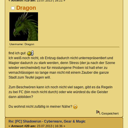
«
Antwort #19 am:
23.07.2013 | 16:21 »
Dragon
Username: Dragon
find ich gut
Ich weiß noch nicht, ob Entzug dadurch nicht unterrepräsentiert und
Magier dadurch zu stark werden, denn Stress (der ja nach der Szene
wieder verchwindet) nur für misslungene Proben ist halt eher zu
vernachlässigen so lange man nicht mit einem Zauber die ganze
Stadt zum Teufel jagen will.
Zum Beschwören kann ich noch nicht viel sagen, gibt es da Regeln
zu bei FC (bin noch nicht durch) oder wie würdest du die Geister
dann abbilden?
Du wohnst nicht zufällig in meiner Nähe?
Gespeichert
Re: [FC] Shadowrun - Cyberware, Gear & Magic
«
Antwort #20 am:
23.07.2013 | 16:36 »