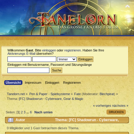
Willkommen
Gast
. Bitte
einloggen
oder
registrieren
. Haben Sie Ihre
Aktivierungs E-Mail
übersehen?
Einloggen mit Benutzername, Passwort und Sitzungslänge
Übersicht
Impressum
Einloggen
Registrieren
Tanelorn.net
»
Pen & Paper - Spielsysteme
»
Fate
(Moderator:
Blechpirat
) »
Thema:
[FC] Shadowrun - Cyberware, Gear & Magic
« vorheriges
nächstes »
DRUCKEN
Seiten: [
1
]
2
3
...
6
Nach unten
Autor
Thema: [FC] Shadowrun - Cyberware,
Gear & Magic (Gelesen 42297 mal)
0 Mitglieder und 1 Gast betrachten dieses Thema.