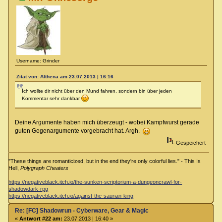
Username: Grinder
Zitat von: Althena am 23.07.2013 | 16:16
Ich wollte dir nicht über den Mund fahren, sondern bin über jeden
Kommentar sehr dankbar
Deine Argumente haben mich überzeugt - wobei Kampfwurst gerade
guten Gegenargumente vorgebracht hat. Argh.
Gespeichert
"These things are romanticized, but in the end they're only colorful lies." - This Is
Hell,
Polygraph Cheaters
https://negativeblack.itch.io/the-sunken-scriptorium-a-dungeoncrawl-for-
shadowdark-rpg
https://negativeblack.itch.io/against-the-saurian-king
Re: [FC] Shadowrun - Cyberware, Gear & Magic
«
Antwort #22 am:
23.07.2013 | 16:40 »