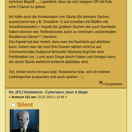
(schöner Begriff
) gewöhnt, dass sie sich weigern SR mit Fate
eine Chance zu geben.
Ich hätte auch die Kombination von Stunts (für kleinere Sachen
ausreichend wie z.B. Smartlink +2 auf schießen mit Waffen mit
Smartlinkadapter) + Aspekt (für größere Sachen die auch Nachteile
haben können wie: Reflexbooster, kann zu nervösen, unüberlegten
Reaktionen führen^^) tendiert.
Der Aspekt hat den Vorteil, dass man die Nachteile gut abbilden
kann, indem man sie reizt (Die Damen stehen nicht so auf
Chromemonster, Aufgrund fehlender Wartung liegt hier eine
Fehlfunktion vor...) und auch Dinge durch Fakten rein bringen kann,
die durch Stunts vielleicht schlecht abbildbar sind.
Toll, immer wenn ich was bzgl. Shadowrun lese, will ich meinen
Lieblingschar auspacken und auch spielen
Gespeichert
Re: [FC] Shadowrun - Cyberware, Gear & Magic
«
Antwort #11 am:
22.07.2013 | 13:46 »
Silent