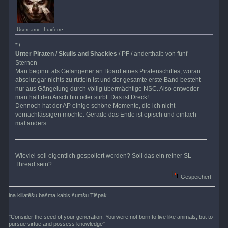
Username: Luxferre
*+
Unter Piraten / Skulls and Shackles
/ PF / anderthalb von fünf
Sternen
Man beginnt als Gefangener an Board eines Piratenschiffes, woran
absolut gar nichts zu rütteln ist und der gesamte erste Band besteht
nur aus Gängelung durch völlig übermächtige NSC. Also entweder
man hält den Arsch hin oder stirbt. Das ist Dreck!
Dennoch hat der AP einige schöne Momente, die ich nicht
vernachlässigen möchte. Gerade das Ende ist episch und einfach
mal anders.
Wieviel soll eigentlich gespoilert werden? Soll das ein reiner SL-
Thread sein?
Gespeichert
ina killatēšu bašma kabis šumšu Tišpak
-
"Consider the seed of your generation. You were not born to live like animals, but to
pursue virtue and possess knowledge"