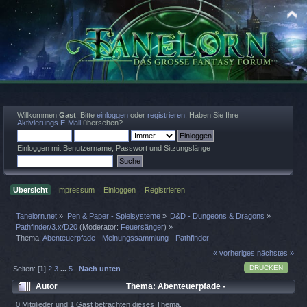
Willkommen
Gast
. Bitte
einloggen
oder
registrieren
. Haben Sie Ihre
Aktivierungs E-Mail
übersehen?
Einloggen mit Benutzername, Passwort und Sitzungslänge
Übersicht
Impressum
Einloggen
Registrieren
Tanelorn.net
»
Pen & Paper - Spielsysteme
»
D&D - Dungeons & Dragons
»
Pathfinder/3.x/D20
(Moderator:
Feuersänger
) »
Thema:
Abenteuerpfade - Meinungssammlung - Pathfinder
« vorheriges
nächstes »
DRUCKEN
Seiten: [
1
]
2
3
...
5
Nach unten
Autor
Thema: Abenteuerpfade -
Meinungssammlung - Pathfinder (Gelesen 32760 mal)
0 Mitglieder und 1 Gast betrachten dieses Thema.