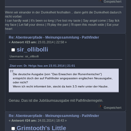
Gespeichert
Wenn wir einander in der Dunkelheit festhalten .. dann geht die Dunkelheit dadurch
nicht vorbei
I can hardly wait | It's been so long | I've lost my taste | Say angel come | Say lick
my face | Let fall your dress | I'll play the part | I'll open this mouth wide | Eat your
heart
Re: Abenteuerpfade - Meinungssammlung - Pathfinder
«
Antwort #23 am:
23.01.2014 | 22:58 »
sir_ollibolli
Username: sir_ollibolli
Zitat von: Dr. Helga Itaa am 23.01.2014 | 21:01
Die deutsche Ausgabe {von "Das Erwachen der Runenherrscher"}
entspricht doch der auf Pathfinder angepassten englischen Neuausgabe,
oder nicht?
Wenn ich recht informiert bin, steckt da kein 3.5 mehr unter der Haube.
Genau. Das ist die Jubiläumsausgabe mit Pathfinderregeln.
Gespeichert
Re: Abenteuerpfade - Meinungssammlung - Pathfinder
«
Antwort #24 am:
24.01.2014 | 18:43 »
Grimtooth's Little