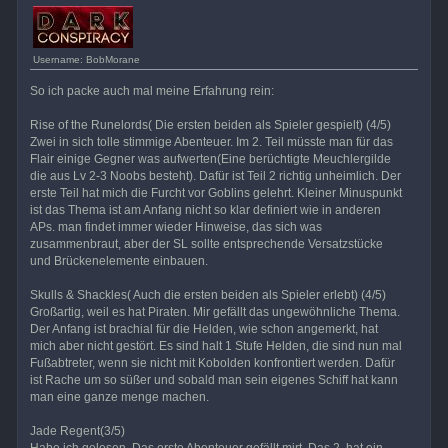
Username: BobMorane
So ich packe auch mal meine Erfahrung rein:
Rise of the Runelords( Die ersten beiden als Spieler gespielt) (4/5)
Zwei in sich tolle stimmige Abenteuer. Im 2. Teil müsste man für das
Flair einige Gegner was aufwerten(Eine berüchtigte Meuchlergilde
die aus Lv 2-3 Noobs besteht). Dafür ist Teil 2 richtig unheimlich. Der
erste Teil hat mich die Furcht vor Goblins gelehrt. Kleiner Minuspunkt
ist das Thema ist am Anfang nicht so klar definiert wie in anderen
APs. man findet immer wieder Hinweise, das sich was
zusammenbraut, aber der SL sollte entsprechende Versatzstücke
und Brückenelemente einbauen.
Skulls & Shackles( Auch die ersten beiden als Spieler erlebt) (4/5)
Großartig, weil es hat Piraten. Mir gefällt das ungewöhnliche Thema.
Der Anfang ist brachial für die Helden, wie schon angemerkt, hat
mich aber nicht gestört. Es sind halt 1 Stufe Helden, die sind nun mal
Fußabtreter, wenn sie nicht mit Kobolden konfrontiert werden. Dafür
ist Rache um so süßer und sobald man sein eigenes Schiff hat kann
man eine ganze menge machen.
Jade Regent(3/5)
Habe ich gelesen. Das erste Abenteuer gefällt mirt. Das 2. hat ein