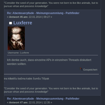
"Consider the seed of your generation. You were not born to live like animals, but to
pursue virtue and possess knowledge"
Re: Abenteuerpfade - Meinungssammlung - Pathfinder
«
Antwort #6 am:
22.01.2014 | 09:27 »
Luxferre
Username: Luxferre
Ich denke auch, dass einzelne APs in einzelnen Threads diskutiert
werden sollten.
Gespeichert
ina killatēšu bašma kabis šumšu Tišpak
-
"Consider the seed of your generation. You were not born to live like animals, but to
pursue virtue and possess knowledge"
Re: Abenteuerpfade - Meinungssammlung - Pathfinder
«
Antwort #7 am:
22.01.2014 | 12:35 »