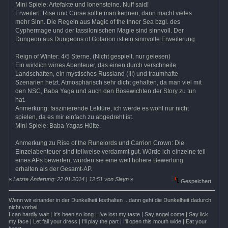
Mini Spiele: Artefakte und Ionensteine. Nuff said!
Erweitert: Rise und Curse sollte man kennen, dann macht vieles
mehr Sinn. Die Regeln aus Magic of the Inner Sea bzgl. des
Cyphermage und der tassilonischen Magie sind sinnvoll. Der
Dungeon aus Dungeons of Golarion ist ein sinnvolle Erweiterung.
Reign of Winter: 4/5 Sterne. (Nicht gespielt, nur gelesen)
Ein wirklich wirres Abenteuer, das einen durch verschneite
Landschaften, ein mystisches Russland (!!!) und traumhafte
Szenarien hetzt. Atmosphärisch sehr dicht gehalten, da man viel mit
den NSC, Baba Yaga und auch den Bösewichten der Story zu tun
hat.
Anmerkung: faszinierende Lektüre, ich werde es wohl nur nicht
spielen, da es mir einfach zu abgedreht ist.
Mini Spiele: Baba Yagas Hütte.
Anmerkung zu Rise of the Runelords und Carrion Crown: Die
Einzelabenteuer sind teilweise verdammt gut. Würde ich einzelne teil
eines APs bewerten, würden sie eine weit höhere Bewertung
erhalten als der Gesamt-AP.
«
Letzte Änderung: 22.01.2014 | 12:51 von Slayn
»
Gespeichert
Wenn wir einander in der Dunkelheit festhalten .. dann geht die Dunkelheit dadurch
nicht vorbei
I can hardly wait | It's been so long | I've lost my taste | Say angel come | Say lick
my face | Let fall your dress | I'll play the part | I'll open this mouth wide | Eat your