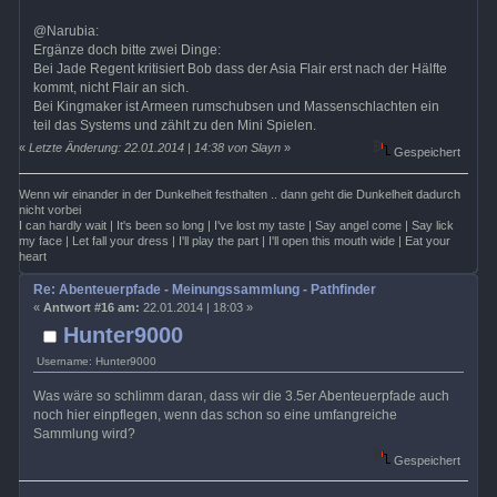
@Narubia:
Ergänze doch bitte zwei Dinge:
Bei Jade Regent kritisiert Bob dass der Asia Flair erst nach der Hälfte
kommt, nicht Flair an sich.
Bei Kingmaker ist Armeen rumschubsen und Massenschlachten ein
teil das Systems und zählt zu den Mini Spielen.
«
Letzte Änderung: 22.01.2014 | 14:38 von Slayn
»
Gespeichert
Wenn wir einander in der Dunkelheit festhalten .. dann geht die Dunkelheit dadurch
nicht vorbei
I can hardly wait | It's been so long | I've lost my taste | Say angel come | Say lick
my face | Let fall your dress | I'll play the part | I'll open this mouth wide | Eat your
heart
Re: Abenteuerpfade - Meinungssammlung - Pathfinder
«
Antwort #16 am:
22.01.2014 | 18:03 »
Hunter9000
Username: Hunter9000
Was wäre so schlimm daran, dass wir die 3.5er Abenteuerpfade auch
noch hier einpflegen, wenn das schon so eine umfangreiche
Sammlung wird?
Gespeichert