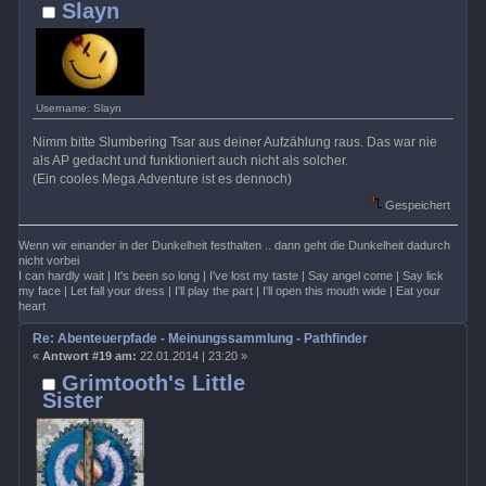
Slayn
Username: Slayn
Nimm bitte Slumbering Tsar aus deiner Aufzählung raus. Das war nie
als AP gedacht und funktioniert auch nicht als solcher.
(Ein cooles Mega Adventure ist es dennoch)
Gespeichert
Wenn wir einander in der Dunkelheit festhalten .. dann geht die Dunkelheit dadurch
nicht vorbei
I can hardly wait | It's been so long | I've lost my taste | Say angel come | Say lick
my face | Let fall your dress | I'll play the part | I'll open this mouth wide | Eat your
heart
Re: Abenteuerpfade - Meinungssammlung - Pathfinder
«
Antwort #19 am:
22.01.2014 | 23:20 »
Grimtooth's Little
Sister