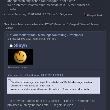
angepassten englischen Neuausgabe, oder nicht?
Wenn ich recht informiert bin, steckt da kein 3.5 mehr unter der
Haube.
«
Letzte Änderung: 23.01.2014 | 21:03 von Dr. Helga Itaa
»
Gespeichert
"Man kann Taten verurteilen, aber KEINE Menschen." - Vegard "Ihsahn" Sverre
Tveitan
Re: Abenteuerpfade - Meinungssammlung - Pathfinder
«
Antwort #22 am:
23.01.2014 | 21:30 »
Slayn
Username: Slayn
Zitat von: Dr. Helga Itaa am 23.01.2014 | 21:01
Die deutsche Ausgabe entspricht doch der auf Pathfinder angepassten
englischen Neuausgabe, oder nicht?
Wenn ich recht informiert bin, steckt da kein 3.5 mehr unter der Haube.
Die Konvertierung ist aber ein Klacks: CR-1 und gut. Kann man so
praktisch auch by the book mit PF Regeln spielen.