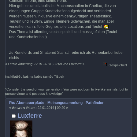
Crimson Throne, eine kleine Perle.
Hier geht es um diabolische Machenschaften in Cheliax, die von
einer jungen Gruppe Kundschafter aufgedeckt und verhindert
werden müssen. Inklusive einem denkwürdigen Theaterstück,
Teufeln und Teufeln. Einige, kleinere Schwächen, die man aber
verzeihen kann. Tolle Gegner, tolle Locations und Teufel
Das Thema ist allerdings recht speziell und muss gefallen (Teufel
und Kundschafter halt)
Zu Runelords und Shattered Star schreibe ich als Runenfanboi lieber
nichts.
«
Letzte Änderung: 22.01.2014 | 09:08 von Luxferre
»
Gespeichert
ina killatēšu bašma kabis šumšu Tišpak
-
"Consider the seed of your generation. You were not born to live like animals, but to
pursue virtue and possess knowledge"
Re: Abenteuerpfade - Meinungssammlung - Pathfinder
«
Antwort #4 am:
22.01.2014 | 09:20 »
Luxferre