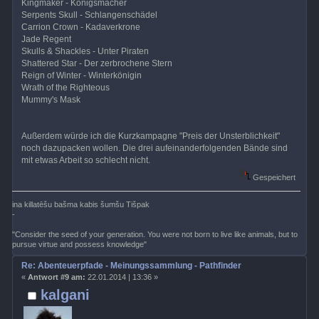
Kingmaker - Königsmacher
Serpents Skull - Schlangenschädel
Carrion Crown - Kadaverkrone
Jade Regent
Skulls & Shackles - Unter Piraten
Shattered Star - Der zerbrochene Stern
Reign of Winter - Winterkönigin
Wrath of the Righteous
Mummy's Mask
Außerdem würde ich die Kurzkampagne "Preis der Unsterblichkeit"
noch dazupacken wollen. Die drei aufeinanderfolgenden Bände sind
mit etwas Arbeit so schlecht nicht.
Gespeichert
ina killatēšu bašma kabis šumšu Tišpak
-
"Consider the seed of your generation. You were not born to live like animals, but to
pursue virtue and possess knowledge"
Re: Abenteuerpfade - Meinungssammlung - Pathfinder
«
Antwort #9 am:
22.01.2014 | 13:36 »
kalgani