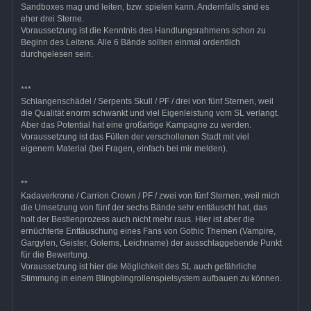
Sandboxes mag und leiten, bzw. spielen kann. Andernfalls sind es
eher drei Sterne.
Voraussetzung ist die Kenntnis des Handlungsrahmens schon zu
Beginn des Leitens. Alle 6 Bände sollten einmal ordentlich
durchgelesen sein.
***
Schlangenschädel / Serpents Skull / PF / drei von fünf Sternen, weil
die Qualität enorm schwankt und viel Eigenleistung vom SL verlangt.
Aber das Potential hat eine großartige Kampagne zu werden.
Voraussetzung ist das Füllen der verschollenen Stadt mit viel
eigenem Material (bei Fragen, einfach bei mir melden).
**
Kadaverkrone / Carrion Crown / PF / zwei von fünf Sternen, weil mich
die Umsetzung von fünf der sechs Bände sehr enttäuscht hat, das
holt der Bestienprozess auch nicht mehr raus. Hier ist aber die
ernüchterte Enttäuschung eines Fans von Gothic Themen (Vampire,
Gargylen, Geister, Golems, Leichname) der ausschlaggebende Punkt
für die Bewertung.
Voraussetzung ist hier die Möglichkeit des SL auch gefährliche
Stimmung in einem Blingblingrollenspielsystem aufbauen zu können.