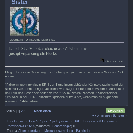
Sister
Username: Grimtooths Little Sister
Ich seh 3,5/PF als das gleiche was APs betrifft, wie
gesagt,Anpassung ein Klecks.
Gespeichert
Fliegen bei einem Scientologen im Schampusglas - wenn Insekten in Sekten in Sekt
enden.
"Fallschirmspringen ist in SR 4 von Konstitution abhängig. Könnte dazu jemand der
sich mit Fallschirmspringen auskennt was sagen insbesondere welches Attribute er
dafür für das Passende halten würde ? So im Realen Rahmen ."-Supersöldner
"Ich wäre ja bei CHA. Fallschirm springen nutzt ja nix, wenn man nicht gut dabei
aussieht..." -Flamebeard
DRUCKEN
Seiten: [
1
]
2
3
...
5
Nach oben
« vorheriges
nächstes »
Tanelorn.net
»
Pen & Paper - Spielsysteme
»
D&D - Dungeons & Dragons
»
Pathfinder/3.x/D20
(Moderator:
Feuersänger
) »
Thema:
Abenteuerpfade - Meinungssammlung - Pathfinder