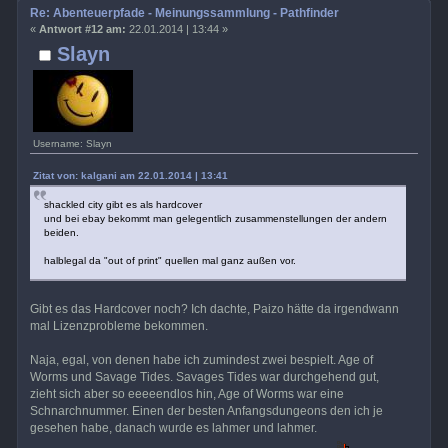
Re: Abenteuerpfade - Meinungssammlung - Pathfinder
«
Antwort #12 am:
22.01.2014 | 13:44 »
Slayn
Username: Slayn
Zitat von: kalgani am 22.01.2014 | 13:41
shackled city gibt es als hardcover
und bei ebay bekommt man gelegentlich zusammenstellungen der andern
beiden.
halblegal da "out of print" quellen mal ganz außen vor.
Gibt es das Hardcover noch? Ich dachte, Paizo hätte da irgendwann
mal Lizenzprobleme bekommen.
Naja, egal, von denen habe ich zumindest zwei bespielt. Age of
Worms und Savage Tides. Savages Tides war durchgehend gut,
zieht sich aber so eeeeendlos hin, Age of Worms war eine
Schnarchnummer. Einen der besten Anfangsdungeons den ich je
gesehen habe, danach wurde es lahmer und lahmer.