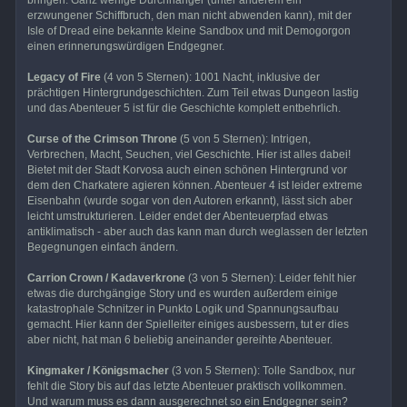
bringen. Ganz wenige Durchhänger (unter anderem ein
erzwungener Schiffbruch, den man nicht abwenden kann), mit der
Isle of Dread eine bekannte kleine Sandbox und mit Demogorgon
einen erinnerungswürdigen Endgegner.
Legacy of Fire
(4 von 5 Sternen): 1001 Nacht, inklusive der
prächtigen Hintergrundgeschichten. Zum Teil etwas Dungeon lastig
und das Abenteuer 5 ist für die Geschichte komplett entbehrlich.
Curse of the Crimson Throne
(5 von 5 Sternen): Intrigen,
Verbrechen, Macht, Seuchen, viel Geschichte. Hier ist alles dabei!
Bietet mit der Stadt Korvosa auch einen schönen Hintergrund vor
dem den Charkatere agieren können. Abenteuer 4 ist leider extreme
Eisenbahn (wurde sogar von den Autoren erkannt), lässt sich aber
leicht umstrukturieren. Leider endet der Abenteuerpfad etwas
antiklimatisch - aber auch das kann man durch weglassen der letzten
Begegnungen einfach ändern.
Carrion Crown / Kadaverkrone
(3 von 5 Sternen): Leider fehlt hier
etwas die durchgängige Story und es wurden außerdem einige
katastrophale Schnitzer in Punkto Logik und Spannungsaufbau
gemacht. Hier kann der Spielleiter einiges ausbessern, tut er dies
aber nicht, hat man 6 beliebig aneinander gereihte Abenteuer.
Kingmaker / Königsmacher
(3 von 5 Sternen): Tolle Sandbox, nur
fehlt die Story bis auf das letzte Abenteuer praktisch vollkommen.
Und warum muss es dann ausgerechnet so ein Endgegner sein?