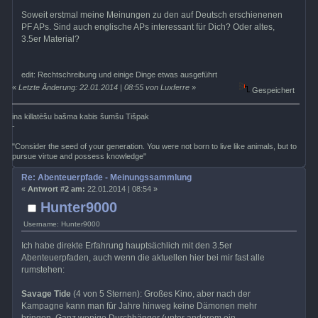
Soweit erstmal meine Meinungen zu den auf Deutsch erschienenen
PF APs. Sind auch englische APs interessant für Dich? Oder altes,
3.5er Material?
edit: Rechtschreibung und einige Dinge etwas ausgeführt
«
Letzte Änderung: 22.01.2014 | 08:55 von Luxferre
»
Gespeichert
ina killatēšu bašma kabis šumšu Tišpak
-
"Consider the seed of your generation. You were not born to live like animals, but to
pursue virtue and possess knowledge"
Re: Abenteuerpfade - Meinungssammlung
«
Antwort #2 am:
22.01.2014 | 08:54 »
Hunter9000
Username: Hunter9000
Ich habe direkte Erfahrung hauptsächlich mit den 3.5er
Abenteuerpfaden, auch wenn die aktuellen hier bei mir fast alle
rumstehen:
Savage Tide
(4 von 5 Sternen): Großes Kino, aber nach der
Kampagne kann man für Jahre hinweg keine Dämonen mehr