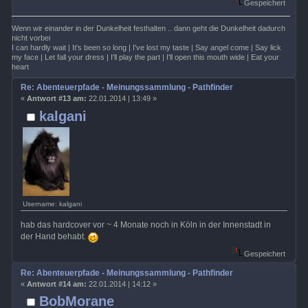
Gespeichert
Wenn wir einander in der Dunkelheit festhalten .. dann geht die Dunkelheit dadurch
nicht vorbei
I can hardly wait | It's been so long | I've lost my taste | Say angel come | Say lick
my face | Let fall your dress | I'll play the part | I'll open this mouth wide | Eat your
heart
Re: Abenteuerpfade - Meinungssammlung - Pathfinder
«
Antwort #13 am:
22.01.2014 | 13:49 »
kalgani
Username: kalgani
hab das hardcover vor ~ 4 Monate noch in Köln in der Innenstadt in
der Hand behabt.
Gespeichert
Re: Abenteuerpfade - Meinungssammlung - Pathfinder
«
Antwort #14 am:
22.01.2014 | 14:12 »
BobMorane