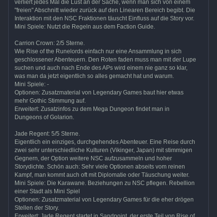
verliert jedes Mal die Lust an der Sache, wenn man sich von einem
"freien" Abschnitt wieder zurück auf den Linearen Bereich begibt. Die
Interaktion mit den NSC Fraktionen täuscht Einfluss auf die Story vor.
Mini Spiele: Nutzt die Regeln aus dem Faction Guide.
Carrion Crown: 2/5 Sterne.
Wie Rise of the Runelords einfach nur eine Ansammlung in sich
geschlossener Abenteuern. Den Roten faden muss man mit der Lupe
suchen und auch nach Ende des APs wird einem nie ganz so klar,
was man da jetzt eigentlich so alles gemacht hat und warum.
Mini Spiele: -
Optionen: Zusatzmaterial von Legendary Games baut hier etwas
mehr Gothic Stimmung auf.
Erweitert: Zusatzinfos zu dem Mega Dungeon findet man in
Dungeons of Golarion.
Jade Regent: 5/5 Sterne.
Eigentlich ein einziges, durchgehendes Abenteuer. Eine Reise durch
zwei sehr unterschiedliche Kulturen (Vikinger, Japan) mit stimmigen
Gegnern, der Option weitere NSC aufzusammeln und hoher
Storydichte. Schön auch: Sehr viele Optionen abseits vom reinen
Kampf, man kommt auch oft mit Diplomatie oder Täuschung weiter.
Mini Spiele: Die Karawane. Beziehungen zu NSC pflegen. Rebellion
einer Stadt als Mini Spiel
Optionen: Zusatzmaterial von Legendary Games für die eher drögen
Stellen der Story.
Erweitert: Jade Regent startet in Sandpoint. der erste Teil von Rise of