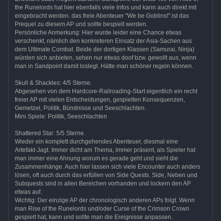
the Runelords hat hier ebenfalls viele Infos und kann auch direkt mit
eingebracht werden. das freie Abenteuer "We be Goblins!" ist das
Prequel zu diesem AP und sollte bespielt werden.
Persönliche Anmerkung: Hier wurde leider eine Chance etwas
verschenkt, nämlich den konkreteren Einsatz der Asia-Sachen aus
dem Ultimate Combat. Beide der dortigen Klassen (Samurai, Ninja)
würden sich anbieten, sehen nur etwas doof bzw. gewollt aus, wenn
man in Sandpoint damit loslegt. Hätte man schöner regeln können.
Skull & Shackles: 4/5 Sterne.
Abgesehen von dem Hardcore-Railroading-Start eigentlich ein recht
freier AP mit vielen Entscheidungen, gespielten Konsequenzen,
Gemetzel, Politik, Bündnisse und Seeschlachten.
Mini Spiele: Politik, Seeschlachten
Shattered Star: 5/5 Sterne.
Wieder ein komplett durchgehendes Abenteuer, diesmal eine
Artefakt-Jagt. Immer dicht am Thema, immer präsent, als Spieler hat
man immer eine Ahnung worum es gerade geht und sieht die
Zusammenhänge. Auch hier lassen sich viele Encounter auch anders
lösen, oft auch durch das erfüllen von Side Quests. Side, Neben und
Subquests sind in allen Bereichen vorhanden und lockern den AP
etwas auf.
Wichtig: Der einzige AP der chronologisch anderen APs folgt. Wenn
man Rise of the Runelords und/oder Curse of the Crimson Crown
gespielt hat, kann und sollte man die Ereignisse anpassen.