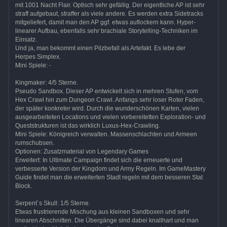
mit 1001 Nacht Flair. Optisch sehr gefällig. Der eigentliche AP ist sehr
straff aufgebaut, straffer als viele andere. Es werden extra Sidetracks
mitgeliefert, damit man den AP ggf. etwas auflockern kann. Hyper-
linearer Aufbau, ebenfalls sehr brachiale Storytelling-Techniken im
Einsatz.
Und ja, man bekommt einen Pilzbefall als Artefakt. Es lebe der
Herpes Simplex.
Mini Spiele: -
Kingmaker: 4/5 Sterne.
Pseudo Sandbox. Dieser AP entwickelt sich in mehren Stufen, vom
Hex Crawl hin zum Dungeon Crawl. Anfangs sehr loser Roter Faden,
der später konkreter wird. Durch die wunderschönen Karten, vielen
ausgearbeiteten Locations und vielen vorbereitetten Exploration- und
Queststrukturen ist das wirklich Luxus-Hex-Crawling.
Mini Spiele: Königreich verwalten. Massenschlachten und Armeen
rumschubsen.
Optionen: Zusatzmaterial von Legendary Games
Erweitert: In Ultimate Campaign findet sich die erneuerte und
verbesserte Version der Kingdom und Army Regeln. Im GameMastery
Guide findet man die erweiterten Stadt regeln mit dem besseren Stat
Block.
Serpent´s Skull: 1/5 Sterne.
Etwas frustrierende Mischung aus kleinen Sandboxen und sehr
linearen Abschnitten. Die Übergänge sind dabei knallhart und man