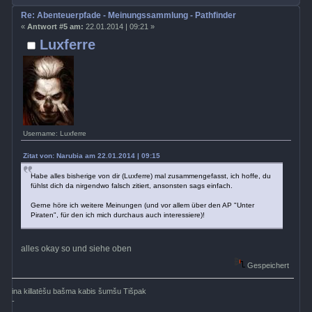
Re: Abenteuerpfade - Meinungssammlung - Pathfinder
«
Antwort #5 am:
22.01.2014 | 09:21 »
Luxferre
Username: Luxferre
Zitat von: Narubia am 22.01.2014 | 09:15
Habe alles bisherige von dir (Luxferre) mal zusammengefasst, ich hoffe, du
fühlst dich da nirgendwo falsch zitiert, ansonsten sags einfach.
Gerne höre ich weitere Meinungen (und vor allem über den AP "Unter
Piraten", für den ich mich durchaus auch interessiere)!
alles okay so und siehe oben
Gespeichert
ina killatēšu bašma kabis šumšu Tišpak
-