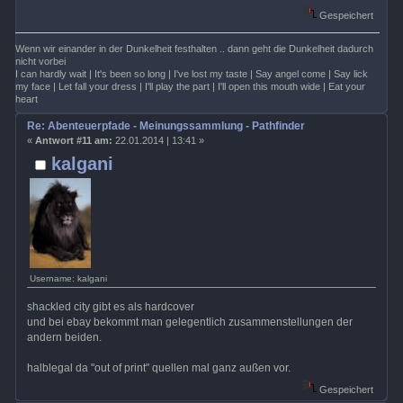
Gespeichert
Wenn wir einander in der Dunkelheit festhalten .. dann geht die Dunkelheit dadurch
nicht vorbei
I can hardly wait | It's been so long | I've lost my taste | Say angel come | Say lick
my face | Let fall your dress | I'll play the part | I'll open this mouth wide | Eat your
heart
Re: Abenteuerpfade - Meinungssammlung - Pathfinder
«
Antwort #11 am:
22.01.2014 | 13:41 »
kalgani
Username: kalgani
shackled city gibt es als hardcover
und bei ebay bekommt man gelegentlich zusammenstellungen der
andern beiden.
halblegal da "out of print" quellen mal ganz außen vor.
Gespeichert