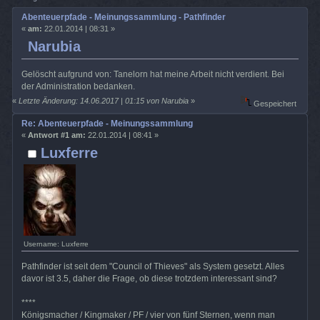
Abenteuerpfade - Meinungssammlung - Pathfinder
«
am:
22.01.2014 | 08:31 »
Narubia
Gelöscht aufgrund von: Tanelorn hat meine Arbeit nicht verdient. Bei
der Administration bedanken.
«
Letzte Änderung: 14.06.2017 | 01:15 von Narubia
»
Gespeichert
Re: Abenteuerpfade - Meinungssammlung
«
Antwort #1 am:
22.01.2014 | 08:41 »
Luxferre
Username: Luxferre
Pathfinder ist seit dem "Council of Thieves" als System gesetzt. Alles
davor ist 3.5, daher die Frage, ob diese trotzdem interessant sind?
****
Königsmacher / Kingmaker / PF / vier von fünf Sternen, wenn man