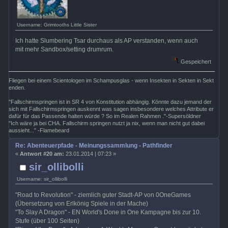
Username: Grimtooths Little Sister
Ich hatte Slumbering Tsar durchaus als AP verstanden, wenn auch
mit mehr Sandbox/setting drumrum.
Gespeichert
Fliegen bei einem Scientologen im Schampusglas - wenn Insekten in Sekten in Sekt
enden.
"Fallschirmspringen ist in SR 4 von Konstitution abhängig. Könnte dazu jemand der
sich mit Fallschirmspringen auskennt was sagen insbesondere welches Attribute er
dafür für das Passende halten würde ? So im Realen Rahmen ."-Supersöldner
"Ich wäre ja bei CHA. Fallschirm springen nutzt ja nix, wenn man nicht gut dabei
aussieht..." -Flamebeard
Re: Abenteuerpfade - Meinungssammlung - Pathfinder
«
Antwort #20 am:
23.01.2014 | 07:23 »
sir_ollibolli
Username: sir_ollibolli
"Road to Revolution" - ziemlich guter Stadt-AP von 0OneGames
(Übersetzung von Erlkönig Spiele in der Mache)
"To Slay A Dragon" - EN World's Done in One Kampagne bis zur 10.
Stufe (über 100 Seiten)