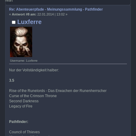
heart
Re: Abenteuerpfade - Meinungssammlung - Pathfinder
«
Antwort #8 am:
22.01.2014 | 13:02 »
Luxferre
Username: Luxferre
Nur der Vollständigkeit halber:
3.5
Rise of the Runelords - Das Erwachen der Runenherrscher
Curse of the Crimson Throne
Second Darkness
Legacy of Fire
Pathfinder:
Council of Thieves