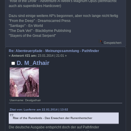
"Rise of the Drow" - Adventure-A-Week's Magnum Opus (demnächst
auch als superdickes Hardcover)
Dazu sind einige weitere AP's begonnen, aber noch lange nicht fertig
"From the Deep" - Dreamscarred Press
"Santiago" - En World
"The Dark Veil" - Blackbyrne Publishing
"Slayers of the Great Serpent"
Gespeichert
Re: Abenteuerpfade - Meinungssammlung - Pathfinder
«
Antwort #21 am:
23.01.2014 | 21:01 »
D. M_Athair
Username: Dealgathair
Zitat von: Luxferre am 22.01.2014 | 13:02
Rise of the Runelords - Das Erwachen der Runenherrscher
Die deutsche Ausgabe entspricht doch der auf Pathfinder