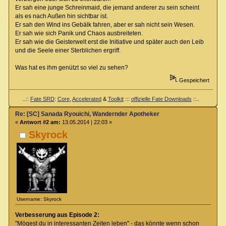
Er sah eine junge Schreinmaid, die jemand anderer zu sein scheint
als es nach Außen hin sichtbar ist.
Er sah den Wind ins Gebälk fahren, aber er sah nicht sein Wesen.
Er sah wie sich Panik und Chaos ausbreiteten.
Er sah wie die Geisterwelt erst die Initiative und später auch den Leib
und die Seele einer Sterblichen ergriff.
Was hat es ihm genützt so viel zu sehen?
Gespeichert
..::
Fate SRD
:
Core
,
Accelerated
&
Toolkit
:::
offizielle Fate Downloads
::..
Re: [SC] Sanada Ryouichi, Wandernder Apotheker
«
Antwort #2 am:
13.05.2014 | 22:03 »
Skyrock
Username: Skyrock
Verbesserung aus Episode 2:
"Mögest du in interessanten Zeiten leben" - das könnte wenn schon