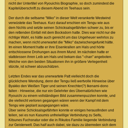
nicht der Untertitel von Ryouichis Biographie, so doch zumindest die
Kapitelüberschrift zu diesem Abend im Teehaus sein.
Der durch die seltsame "Miko" in dieser Welt verankerte Westwind
verwüstete das Teehaus. Kurz darauf erschien ein Tengu wie aus
dem Nichts und setzte seinen Schicksalsgefährten schwer zu, bis er
den rettenden Einfall mit dem Bocksdorn hatte. Dies war nicht nur die
richtige Wahl, es hätte auch gereicht um das Ungeheuer wehrlos zu
machen, wenn nicht unerwartet die "Miko" dazwischengefunkt hätte.
Im einen Moment hatte er ihre Eisenkrallen am Hals und hörte
entschlossene Drohungen aus ihrem Mund. Im nächsten hatte er
stattdessen ihren Leib am Hals und bekam das "-chan" angeboten.
Welche von den beiden Situationen ihn in größere Verlegenheit
stürzte, ist schwer abzuschätzen.
Letzten Endes war das unerwartete Patt vielleicht doch die
glücklichere Wendung, denn der Tengu ließ wertvolle Hinweise über
Byakko den Weißen Tiger und seinen Knechter(?) Ikenami-dono
fallen - Hinweise, die nur ein Gelehrter des Übernatürlichen wie
Ryouichi zu einem vollständigen Bild zusammenpuzzlen konnte, und
die vielleicht verloren gegangen wären wenn der Kampf mit dem
Tengu wie geplant ausgegangen wäre.
Über seine Schicksalsgefährten konnte er einiges herausfinden und
teilen, sei es nun Kasumis unfreiwillige Verbindung zu Seifu,
Kitsunes Fuchsnatur oder die in Rikutos Familie liegende Verbindung
zur Geisterwelt. Das half auch dabei, sie dazu zu überreden sich dem