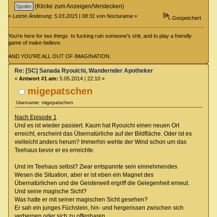
(Klicke zum Anzeigen/Verstecken)
«
Letzte Änderung: 5.03.2015 | 08:31 von Nocturama
»
Gespeichert
You're here for two things: to fucking ruin someone's shit, and to play a friendly
game of make-believe.
AND YOU'RE ALL OUT OF IMAGINATION.
Re: [SC] Sanada Ryouichi, Wandernder Apotheker
«
Antwort #1 am:
5.05.2014 | 22:10 »
migepatschen
Username: migepatschen
Nach Episode 1
Und es ist wieder passiert. Kaum hat Ryouichi einen neuen Ort
erreicht, erscheint das Übernatürliche auf der Bildfläche. Oder ist es
vielleicht anders herum? Immerhin wehte der Wind schon um das
Teehaus bevor er es erreichte.
Und im Teehaus selbst? Zwar entspannte sein einnehmendes
Wesen die Situation, aber er ist eben ein Magnet des
Übernatürlichen und die Geisterwelt ergriff die Gelegenheit erneut.
Und seine magische Sicht?
Was hatte er mit seiner magischen Sicht gesehen?
Er sah ein junges Füchslein, hin- und hergerissen zwischen sich
verbergen oder sich zu offenbaren.