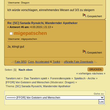
Username: Dragon
Ich würde vorschlagen, einnehmendes Wesen auf 3/3 zu steigern
Gespeichert
Re: [SC] Sanada Ryouichi, Wandernder Apotheker
«
Antwort #6 am:
4.03.2015 | 21:13 »
migepatschen
Username: migepatschen
Ja, klingt gut
Gespeichert
..::
Fate SRD
:
Core
,
Accelerated
&
Toolkit
:::
offizielle Fate Downloads
::..
DRUCKEN
Seiten: [
1
]
Nach oben
« vorheriges
nächstes »
Tanelorn.net
»
Das Tanelorn spielt
»
Forenrollenspiele
»
Spieltisch - Archiv
»
[FFOR] Von Geistern und Menschen
(Moderator:
Dragon
) »
Thema:
[SC] Sanada Ryouichi, Wandernder Apotheker
Gehe zu: