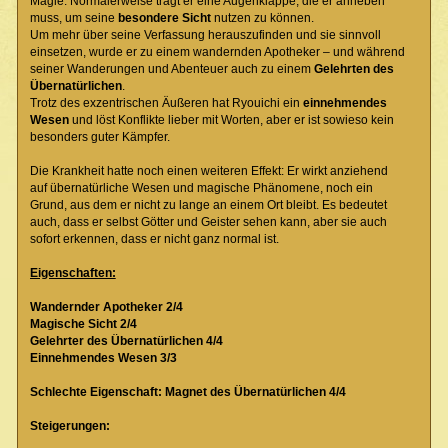
Magie. Normalerweise trägt er eine Augenklappe, die er anheben
muss, um seine
besondere Sicht
nutzen zu können.
Um mehr über seine Verfassung herauszufinden und sie sinnvoll
einsetzen, wurde er zu einem wandernden Apotheker – und während
seiner Wanderungen und Abenteuer auch zu einem
Gelehrten des
Übernatürlichen
.
Trotz des exzentrischen Äußeren hat Ryouichi ein
einnehmendes
Wesen
und löst Konflikte lieber mit Worten, aber er ist sowieso kein
besonders guter Kämpfer.
Die Krankheit hatte noch einen weiteren Effekt: Er wirkt anziehend
auf übernatürliche Wesen und magische Phänomene, noch ein
Grund, aus dem er nicht zu lange an einem Ort bleibt. Es bedeutet
auch, dass er selbst Götter und Geister sehen kann, aber sie auch
sofort erkennen, dass er nicht ganz normal ist.
Eigenschaften:
Wandernder Apotheker 2/4
Magische Sicht 2/4
Gelehrter des Übernatürlichen 4/4
Einnehmendes Wesen 3/3
Schlechte Eigenschaft: Magnet des Übernatürlichen 4/4
Steigerungen: