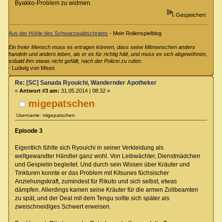
Byakko-Problem zu widmen.
Gespeichert
Aus der Höhle des Schwarzwaldschrates
- Mein Rollenspielblog
Ein freier Mensch muss es ertragen können, dass seine Mitmenschen anders
handeln und anders leben, als er es für richtig hält, und muss es sich abgewöhnen,
sobald ihm etwas nicht gefällt, nach der Polizei zu rufen.
- Ludwig von Mises
Re: [SC] Sanada Ryouichi, Wandernder Apotheker
«
Antwort #3 am:
31.05.2014 | 08:32 »
migepatschen
Username: migepatschen
Episode 3
Eigentlich fühlte sich Ryouichi in seiner Verkleidung als
weltgewandter Händler ganz wohl. Von Leibwächter, Dienstmädchen
und Gespielin begleitet. Und durch sein Wissen über Kräuter und
Tinkturen konnte er das Problem mit Kitsunes füchsischer
Anziehungskraft, zumindest für Rikuto und sich selbst, etwas
dämpfen. Allerdings kamen seine Kräuter für die armen Zollbeamten
zu spät, und der Deal mit dem Tengu sollte sich später als
zweischneidiges Schwert erweisen.