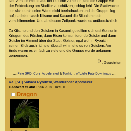
Der Versuch Rikuto aus der Patsche zu helfen, und die Gruppe vor
der Entdeckung am Stadttor zu schützen, schlug fehl. Die Stadtwache
lies sich durch seine Worte nicht beeindrucken und die Gruppe flog
auf, nachdem auch Kitsune und Kasumi die Situation noch
verschlimmerten. Und ab diesem Zeitpunkt wurde es unübersichtlich.
Zu Kitsune und den Geistern in Kasumi, gesellten sich erst Geister in
Kriegern des Fürsten, dann Eisen konsumierende Geister und dann
Geister im Himmel über der Stadt. Geister, egal wohin Ryouichi
seinen Blick auch richtete, überall wimmelte es von Geistern. Am
Ende waren es einfach zu viele und die Gruppe wurde gefangen
genommen.
Gespeichert
..::
Fate SRD
:
Core
,
Accelerated
&
Toolkit
:::
offizielle Fate Downloads
::..
Re: [SC] Sanada Ryouichi, Wandernder Apotheker
«
Antwort #4 am:
13.06.2014 | 10:40 »
Dragon