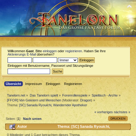
Willkommen
Gast
. Bitte
einloggen
oder
registrieren
. Haben Sie Ihre
Aktivierungs E-Mail
übersehen?
Einloggen mit Benutzername, Passwort und Sitzungslänge
Übersicht
Impressum
Einloggen
Registrieren
Tanelorn.net
»
Das Tanelorn spielt
»
Forenrollenspiele
»
Spieltisch - Archiv
»
[FFOR] Von Geistern und Menschen
(Moderator:
Dragon
) »
Thema:
[SC] Sanada Ryouichi, Wandernder Apotheker
« vorheriges
nächstes »
DRUCKEN
Seiten: [
1
]
Nach unten
Autor
Thema: [SC] Sanada Ryouichi,
Wandernder Apotheker (Gelesen 3036 mal)
0 Mitglieder und 1 Gast betrachten dieses Thema.