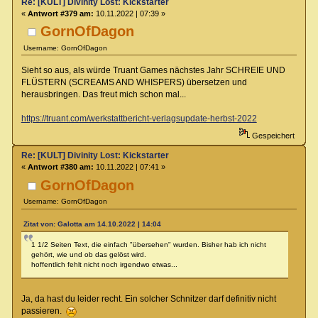
Re: [KULT] Divinity Lost: Kickstarter
«
Antwort #379 am:
10.11.2022 | 07:39 »
GornOfDagon
Username: GornOfDagon
Sieht so aus, als würde Truant Games nächstes Jahr SCHREIE UND
FLÜSTERN (SCREAMS AND WHISPERS) übersetzen und
herausbringen. Das freut mich schon mal...
https://truant.com/werkstattbericht-verlagsupdate-herbst-2022
Gespeichert
Re: [KULT] Divinity Lost: Kickstarter
«
Antwort #380 am:
10.11.2022 | 07:41 »
GornOfDagon
Username: GornOfDagon
Zitat von: Galotta am 14.10.2022 | 14:04
1 1/2 Seiten Text, die einfach "übersehen" wurden. Bisher hab ich nicht
gehört, wie und ob das gelöst wird.
hoffentlich fehlt nicht noch irgendwo etwas...
Ja, da hast du leider recht. Ein solcher Schnitzer darf definitiv nicht
passieren.