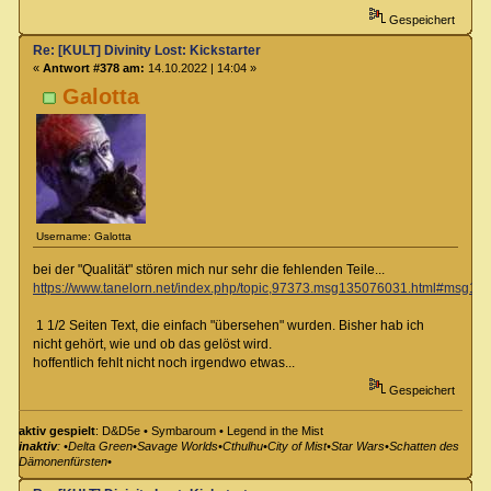
Gespeichert
Re: [KULT] Divinity Lost: Kickstarter
«
Antwort #378 am:
14.10.2022 | 14:04 »
Galotta
Username: Galotta
bei der "Qualität" stören mich nur sehr die fehlenden Teile...
https://www.tanelorn.net/index.php/topic,97373.msg135076031.html#msg1
1 1/2 Seiten Text, die einfach "übersehen" wurden. Bisher hab ich
nicht gehört, wie und ob das gelöst wird.
hoffentlich fehlt nicht noch irgendwo etwas...
Gespeichert
aktiv gespielt
: D&D5e • Symbaroum • Legend in the Mist
inaktiv
: •Delta Green•Savage Worlds•Cthulhu•City of Mist•Star Wars•Schatten des
Dämonenfürsten•