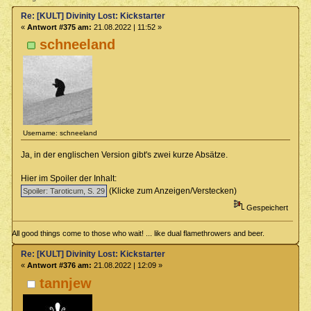
Re: [KULT] Divinity Lost: Kickstarter
«
Antwort #375 am:
21.08.2022 | 11:52 »
schneeland
Username: schneeland
Ja, in der englischen Version gibt's zwei kurze Absätze.
Hier im Spoiler der Inhalt:
(Klicke zum Anzeigen/Verstecken)
Gespeichert
All good things come to those who wait! ... like dual flamethrowers and beer.
Re: [KULT] Divinity Lost: Kickstarter
«
Antwort #376 am:
21.08.2022 | 12:09 »
tannjew