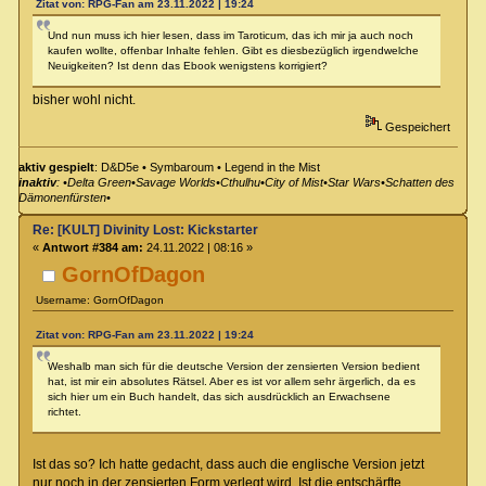
Zitat von: RPG-Fan am 23.11.2022 | 19:24
Und nun muss ich hier lesen, dass im Taroticum, das ich mir ja auch noch
kaufen wollte, offenbar Inhalte fehlen. Gibt es diesbezüglich irgendwelche
Neuigkeiten? Ist denn das Ebook wenigstens korrigiert?
bisher wohl nicht.
Gespeichert
aktiv gespielt
: D&D5e • Symbaroum • Legend in the Mist
inaktiv
: •Delta Green•Savage Worlds•Cthulhu•City of Mist•Star Wars•Schatten des
Dämonenfürsten•
Re: [KULT] Divinity Lost: Kickstarter
«
Antwort #384 am:
24.11.2022 | 08:16 »
GornOfDagon
Username: GornOfDagon
Zitat von: RPG-Fan am 23.11.2022 | 19:24
Weshalb man sich für die deutsche Version der zensierten Version bedient
hat, ist mir ein absolutes Rätsel. Aber es ist vor allem sehr ärgerlich, da es
sich hier um ein Buch handelt, das sich ausdrücklich an Erwachsene
richtet.
Ist das so? Ich hatte gedacht, dass auch die englische Version jetzt
nur noch in der zensierten Form verlegt wird. Ist die entschärfte