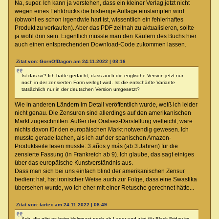
Na, super. Ich kann ja verstehen, dass ein kleiner Verlag jetzt nicht
wegen eines Fehldrucks die bisherige Auflage einstampfen wird
(obwohl es schon irgendwie hart ist, wissentlich ein fehlerhaftes
Produkt zu verkaufen). Aber das PDF zeitnah zu aktualisieren, sollte
ja wohl drin sein. Eigentlich müsste man den Käufern des Buchs hier
auch einen entsprechenden Download-Code zukommen lassen.
Zitat von: GornOfDagon am 24.11.2022 | 08:16
Ist das so? Ich hatte gedacht, dass auch die englische Version jetzt nur
noch in der zensierten Form verlegt wird. Ist die entschärfte Variante
tatsächlich nur in der deutschen Version umgesetzt?
Wie in anderen Ländern im Detail veröffentlich wurde, weiß ich leider
nicht genau. Die Zensuren sind allerdings auf den amerikanischen
Markt zugeschnitten. Außer der Oralsex-Darstellung vielleicht, wäre
nichts davon für den europäischen Markt notwendig gewesen. Ich
musste gerade lachen, als ich auf der spanischen Amazon-
Produktseite lesen musste: 3 años y más (ab 3 Jahren) für die
zensierte Fassung (in Frankreich ab 9). Ich glaube, das sagt einiges
über das europäische Kunstverständnis aus.
Dass man sich bei uns einfach blind der amerikanischen Zensur
bedient hat, hat ironischer Weise auch zur Folge, dass eine Swastika
übersehen wurde, wo ich eher mit einer Retusche gerechnet hätte...
Zitat von: tartex am 24.11.2022 | 08:49
Ach, die gibt es beim Helmgast noch ab Lager und wird für Black Friday im