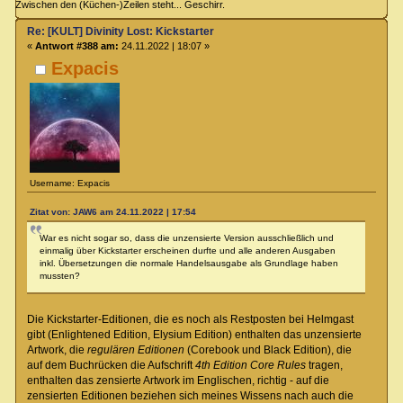
Zwischen den (Küchen-)Zeilen steht... Geschirr.
Re: [KULT] Divinity Lost: Kickstarter
«
Antwort #388 am:
24.11.2022 | 18:07 »
Expacis
Username: Expacis
Zitat von: JAW6 am 24.11.2022 | 17:54
War es nicht sogar so, dass die unzensierte Version ausschließlich und
einmalig über Kickstarter erscheinen durfte und alle anderen Ausgaben
inkl. Übersetzungen die normale Handelsausgabe als Grundlage haben
mussten?
Die Kickstarter-Editionen, die es noch als Restposten bei Helmgast
gibt (Enlightened Edition, Elysium Edition) enthalten das unzensierte
Artwork, die
regulären Editionen
(Corebook und Black Edition), die
auf dem Buchrücken die Aufschrift
4th Edition Core Rules
tragen,
enthalten das zensierte Artwork im Englischen, richtig - auf die
zensierten Editionen beziehen sich meines Wissens nach auch die