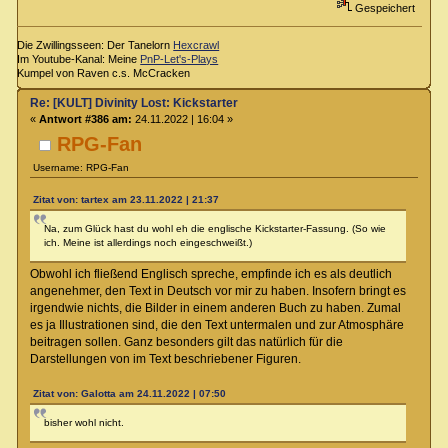
Gespeichert
Die Zwillingsseen: Der Tanelorn
Hexcrawl
Im Youtube-Kanal: Meine
PnP-Let's-Plays
Kumpel von Raven c.s. McCracken
Re: [KULT] Divinity Lost: Kickstarter
«
Antwort #386 am:
24.11.2022 | 16:04 »
RPG-Fan
Username: RPG-Fan
Zitat von: tartex am 23.11.2022 | 21:37
Na, zum Glück hast du wohl eh die englische Kickstarter-Fassung. (So wie
ich. Meine ist allerdings noch eingeschweißt.)
Obwohl ich fließend Englisch spreche, empfinde ich es als deutlich
angenehmer, den Text in Deutsch vor mir zu haben. Insofern bringt es
irgendwie nichts, die Bilder in einem anderen Buch zu haben. Zumal
es ja Illustrationen sind, die den Text untermalen und zur Atmosphäre
beitragen sollen. Ganz besonders gilt das natürlich für die
Darstellungen von im Text beschriebener Figuren.
Zitat von: Galotta am 24.11.2022 | 07:50
bisher wohl nicht.