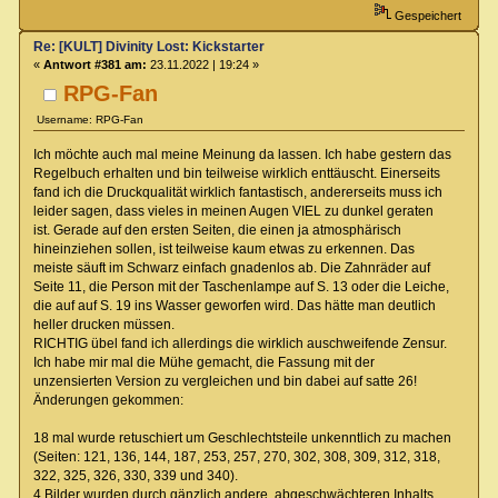
Gespeichert
Re: [KULT] Divinity Lost: Kickstarter
«
Antwort #381 am:
23.11.2022 | 19:24 »
RPG-Fan
Username: RPG-Fan
Ich möchte auch mal meine Meinung da lassen. Ich habe gestern das
Regelbuch erhalten und bin teilweise wirklich enttäuscht. Einerseits
fand ich die Druckqualität wirklich fantastisch, andererseits muss ich
leider sagen, dass vieles in meinen Augen VIEL zu dunkel geraten
ist. Gerade auf den ersten Seiten, die einen ja atmosphärisch
hineinziehen sollen, ist teilweise kaum etwas zu erkennen. Das
meiste säuft im Schwarz einfach gnadenlos ab. Die Zahnräder auf
Seite 11, die Person mit der Taschenlampe auf S. 13 oder die Leiche,
die auf auf S. 19 ins Wasser geworfen wird. Das hätte man deutlich
heller drucken müssen.
RICHTIG übel fand ich allerdings die wirklich auschweifende Zensur.
Ich habe mir mal die Mühe gemacht, die Fassung mit der
unzensierten Version zu vergleichen und bin dabei auf satte 26!
Änderungen gekommen:
18 mal wurde retuschiert um Geschlechtsteile unkenntlich zu machen
(Seiten: 121, 136, 144, 187, 253, 257, 270, 302, 308, 309, 312, 318,
322, 325, 326, 330, 339 und 340).
4 Bilder wurden durch gänzlich andere, abgeschwächteren Inhalts