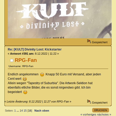
Gespeichert
Re: [KULT] Divinity Lost: Kickstarter
«
Antwort #391 am:
8.12.2022 | 11:22 »
RPG-Fan
Username: RPG-Fan
Endlich angekommen
Knapp 50 Euro mit Versand, aber jeden
Cent wert
Allein wegen "Tapestry of Suburbia". Die Artwork-Sektion hat
ebenfalls etliche Bilder, die es sonst nirgendwo gibt. Ich bin
begeistert
«
Letzte Änderung: 8.12.2022 | 11:27 von RPG-Fan
»
Gespeichert
DRUCKEN
Seiten:
1
...
14
15
[
16
]
Nach oben
« vorheriges
nächstes »