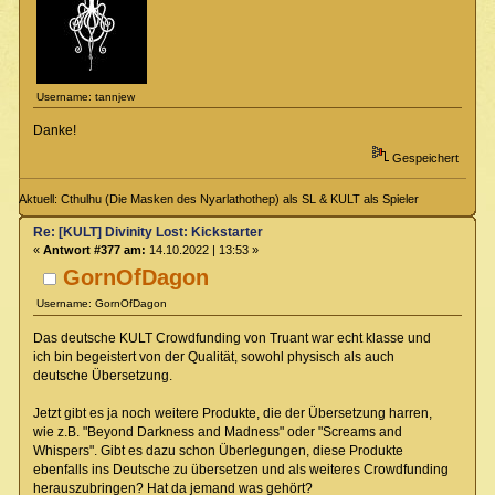
Username: tannjew
Danke!
Gespeichert
Aktuell: Cthulhu (Die Masken des Nyarlathothep) als SL & KULT als Spieler
Re: [KULT] Divinity Lost: Kickstarter
«
Antwort #377 am:
14.10.2022 | 13:53 »
GornOfDagon
Username: GornOfDagon
Das deutsche KULT Crowdfunding von Truant war echt klasse und
ich bin begeistert von der Qualität, sowohl physisch als auch
deutsche Übersetzung.
Jetzt gibt es ja noch weitere Produkte, die der Übersetzung harren,
wie z.B. "Beyond Darkness and Madness" oder "Screams and
Whispers". Gibt es dazu schon Überlegungen, diese Produkte
ebenfalls ins Deutsche zu übersetzen und als weiteres Crowdfunding
herauszubringen? Hat da jemand was gehört?