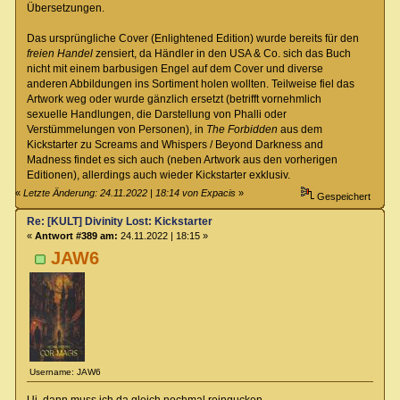
Übersetzungen.
Das ursprüngliche Cover (Enlightened Edition) wurde bereits für den
freien Handel
zensiert, da Händler in den USA & Co. sich das Buch
nicht mit einem barbusigen Engel auf dem Cover und diverse
anderen Abbildungen ins Sortiment holen wollten. Teilweise fiel das
Artwork weg oder wurde gänzlich ersetzt (betrifft vornehmlich
sexuelle Handlungen, die Darstellung von Phalli oder
Verstümmelungen von Personen), in
The Forbidden
aus dem
Kickstarter zu Screams and Whispers / Beyond Darkness and
Madness findet es sich auch (neben Artwork aus den vorherigen
Editionen), allerdings auch wieder Kickstarter exklusiv.
«
Letzte Änderung: 24.11.2022 | 18:14 von Expacis
»
Gespeichert
Re: [KULT] Divinity Lost: Kickstarter
«
Antwort #389 am:
24.11.2022 | 18:15 »
JAW6
Username: JAW6