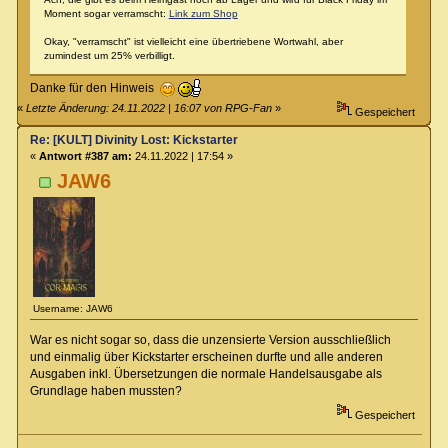
Moment sogar verramscht:
Link zum Shop
Okay, "verramscht" ist vielleicht eine übertriebene Wortwahl, aber
zumindest um 25% verbilligt.
Danke für den Hinweis
«
Letzte Änderung: 24.11.2022 | 16:07 von RPG-Fan
»
Gespeichert
Re: [KULT] Divinity Lost: Kickstarter
«
Antwort #387 am:
24.11.2022 | 17:54 »
JAW6
Username: JAW6
War es nicht sogar so, dass die unzensierte Version ausschließlich
und einmalig über Kickstarter erscheinen durfte und alle anderen
Ausgaben inkl. Übersetzungen die normale Handelsausgabe als
Grundlage haben mussten?
Gespeichert