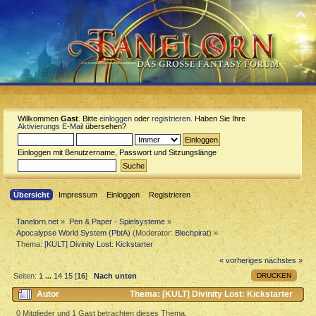
Willkommen
Gast
. Bitte
einloggen
oder
registrieren
. Haben Sie Ihre
Aktivierungs E-Mail
übersehen?
Einloggen mit Benutzername, Passwort und Sitzungslänge
Übersicht
Impressum
Einloggen
Registrieren
Tanelorn.net
»
Pen & Paper - Spielsysteme
»
Apocalypse World System (PbtA)
(Moderator:
Blechpirat
) »
Thema:
[KULT] Divinity Lost: Kickstarter
« vorheriges
nächstes »
DRUCKEN
Seiten:
1
...
14
15
[
16
]
Nach unten
Autor
Thema: [KULT] Divinity Lost: Kickstarter
(Gelesen 105055 mal)
0 Mitglieder und 1 Gast betrachten dieses Thema.