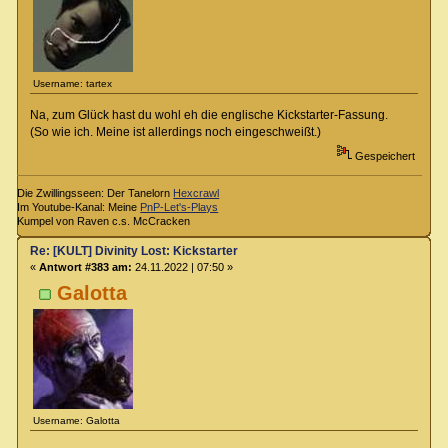
Username: tartex
Na, zum Glück hast du wohl eh die englische Kickstarter-Fassung.
(So wie ich. Meine ist allerdings noch eingeschweißt.)
Gespeichert
Die Zwillingsseen: Der Tanelorn
Hexcrawl
Im Youtube-Kanal: Meine
PnP-Let's-Plays
Kumpel von Raven c.s. McCracken
Re: [KULT] Divinity Lost: Kickstarter
«
Antwort #383 am:
24.11.2022 | 07:50 »
Galotta
Username: Galotta