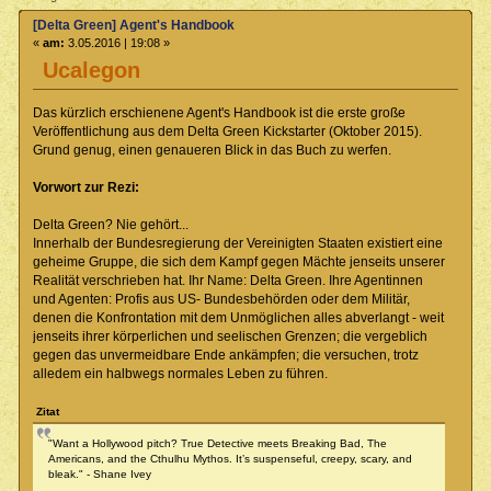
[Delta Green] Agent's Handbook
«
am:
3.05.2016 | 19:08 »
Ucalegon
Das kürzlich erschienene Agent's Handbook ist die erste große
Veröffentlichung aus dem Delta Green Kickstarter (Oktober 2015).
Grund genug, einen genaueren Blick in das Buch zu werfen.
Vorwort zur Rezi:
Delta Green? Nie gehört...
Innerhalb der Bundesregierung der Vereinigten Staaten existiert eine
geheime Gruppe, die sich dem Kampf gegen Mächte jenseits unserer
Realität verschrieben hat. Ihr Name: Delta Green. Ihre Agentinnen
und Agenten: Profis aus US- Bundesbehörden oder dem Militär,
denen die Konfrontation mit dem Unmöglichen alles abverlangt - weit
jenseits ihrer körperlichen und seelischen Grenzen; die vergeblich
gegen das unvermeidbare Ende ankämpfen; die versuchen, trotz
alledem ein halbwegs normales Leben zu führen.
Zitat
"Want a Hollywood pitch? True Detective meets Breaking Bad, The
Americans, and the Cthulhu Mythos. It’s suspenseful, creepy, scary, and
bleak." - Shane Ivey