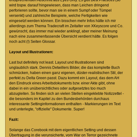
wird bspw. darauf hingewiesen, dass man Leichen dringend
perforieren sollte, bevor man sie in einem Sumpf oder Tümpel
versenkt) und zahlreiche Beispiele, welche Fertigkeiten wie
eingesetzt werden können. Ein bisschen mehr Infos hätte ich mir
allerdings zum Thema Tradecraft im Zeitalter von XKeyscore und Co.
gewünscht, das immer mal wieder anklingt, aber meiner Meinung
nach eine zusammenfassende Übersicht verdient hätte. Es folgen
noch acht (!) Seiten Glossar.
Layout und Illustrationen:
Last but definitely not least. Layout und Illustrationen sind
unglaublich stark. Dennis Detwillers Bilder, die das komplette Buch
schmücken, haben einen ganz eigenen, düster-realistischen Stil, der
perfekt zu Delta Green passt. Dazu kommt ein Layout, das dem AH
den Eindruck eines Arbeitsdokuments bzw. einer Akte gibt, ohne
dabei in ein unübersichtliches oder aufgesetztes too much
abzugleiten. So finden sich an vielen Stellen eingeklebte Notizzettel -
die besonders im Kapitel zu den Bundesbehörden durchaus
interessante Settinginformationen enthalten - Markierungen im Text
und unterlegte, "offizielle" Dokumente. Super!
Fazit:
Solange das Corebook mit dem eigentlichen Setting und dessen
Übertragung in die verunsicherte, vom War on Terror gezeichnete