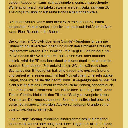
beiden Kategorien kann man abstumpfen, womit entsprechende
Würfe automatisch als Erfolg gewertet werden. Dafür zahlt ein SC
allerdings im Hinblick auf seine Bonds einen hohen Preis.
Bei einem Verlust von 5 oder mehr SAN erleidet der SC einen
temporären Kontrollverlust, der sich nur noch auf drei Arten äußern
kann: Flee, Struggle oder Submit.
Die komische "1/5 SAN über eine Stunde"-Regelung für geistige
Umnachtung ist verschwunden und durch den simpleren Breaking
Point ersetzt worden. Der Breaking Point liegt zu Beginn bei SAN -
POW. Sobald die SAN eines SC auf diesen Wert oder darunter
absinkt, wird der BP neu berechnet und kann damit erneut erreicht
werden. Über längere Zeit entwickelt ein SC, der während eines
Szenarios den BP getroffen hat, eine dauerhafte geistige Störung
und verliert eine seiner maximal fünf Motivationen. Eine sehr starke
Regel, finde ich, da sie dafür sorgt, dass DG-Agent(inn)en mit der Zeit
nicht nur ihr direktes Umfeld zerstören (siehe Bonds), sondern auch
ihre Persönlichkeit verlieren. Neu ist die Idee allerdings nicht, denn
Trail of Cthulhu bietet mit den Pillars of Sanity ein vergleichbares
Konzept an. Die vorgeschlagenen Störungen selbst sind bewusst
vorsichtig ausgewählt worden. Aus verschiedenen Gründen eine
gute Entwicklung, meine ich.
Eine geistige Störung ist darüber hinaus chronisch und droht bei
jedem SAN-Verlust oder ausgelöst durch Trigger als akute Episode