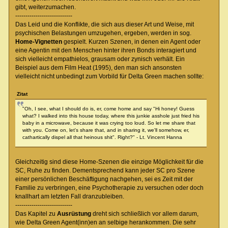
gibt, weiterzumachen.
----------------------------
Das Leid und die Konflikte, die sich aus dieser Art und Weise, mit
psychischen Belastungen umzugehen, ergeben, werden in sog.
Home-Vignetten
gespielt. Kurzen Szenen, in denen ein Agent oder
eine Agentin mit den Menschen hinter ihren Bonds interagiert und
sich vielleicht empathielos, grausam oder zynisch verhält. Ein
Beispiel aus dem Film Heat (1995), den man sich ansonsten
vielleicht nicht unbedingt zum Vorbild für Delta Green machen sollte:
Zitat
"Oh, I see, what I should do is, er, come home and say "Hi honey! Guess
what? I walked into this house today, where this junkie asshole just fried his
baby in a microwave, because it was crying too loud. So let me share that
with you. Come on, let's share that, and in sharing it, we'll somehow, er,
cathartically dispel all that heinous shit". Right?" - Lt. Vincent Hanna
Gleichzeitig sind diese Home-Szenen die einzige Möglichkeit für die
SC, Ruhe zu finden. Dementsprechend kann jeder SC pro Szene
einer persönlichen Beschäftigung nachgehen, sei es Zeit mit der
Familie zu verbringen, eine Psychotherapie zu versuchen oder doch
knallhart am letzten Fall dranzubleiben.
----------------------------
Das Kapitel zu
Ausrüstung
dreht sich schließlich vor allem darum,
wie Delta Green Agent(inn)en an selbige herankommen. Die sehr