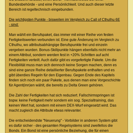
Bundesbehörde - und eine Persönlichkeit. Und auch dieser letzte
Bereich ist regeltechnisch eingebunden.
Die wichtigsten Punkte - bisweilen im Vergleich zu Call of Cthulhu 6E
- sind:
Man wählt ein Berufspaket, das immer mit einer Reihe von festen
Fertigkeitswerten verbunden ist. Eine gute Änderung im Vergleich zu
Cthulhu, wo attributsabhängige Berufspunkte frei und einzeln
vergeben wurden. Bonus-Skillpunkte hängen ebenfalls nicht mehr an
einem Attribut, sondern werden fest in +20% Schritten auf acht
Fertigkeiten verteilt. Auch dafür gibt es vorgefertigte Pakete. Um die
Flexibilität muss man sich dennoch keine Sorgen machen, denn es
sind eine ganze Reihe detaillierter Berufspakete enthalten und es
gibt überdies Regeln für den Eigenbau. Gegen Ende des Kapitels
finden sich noch ein paar Pakete, aus denen man eine Vorgeschichte
für Agent(inn)en wählt, die bereits zu Delta Green gehören.
Die Zahl der Fertigkeiten hat sich reduziert. Fallschirmspringen ist
bspw. keine Fertigkeit mehr sondern ein sog. Spezialtraining, das
keinen Wert hat, sondern mit einem DEX-Wurf eingesetzt wird. Das
macht zugleich die Attribute etwas relevanter.
Die entscheidendste "Neuerung" - Vorbilder in anderen System gibt
es dafür sicher - des gesamten Regelsystems sind zweifellos die
Bonds. Ein Bond ist eine persönliche Beziehung, die für einen