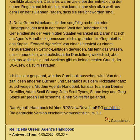
Konflikte abspielen. Das alles waren Ziele bei der Entwicklung der
neuen Regeln und ich denke, man kann, ohne sich allzu weit aus
dem Fenster zu lehnen, sagen, dass sie erreicht worden sind.
2.
Delta Green ist bekannt für den sorgfältig recherchierten
Hintergrund, der fest in der realen Welt der Behörden und
Geheimdienste der Vereinigten Staaten verankert ist. Daran hat sich,
am Agent's Handbook gemessen, nichts geändert. Im Gegenteil ist
das Kapitel
"Federal Agencies"
von einer Übersicht zu einem
herausragenden Setting-Leitfaden geworden. Mir fehlt das Wissen,
um zu beurteilen, wie realistisch die Darstellung wirklich ist, aber
erstens wirkt sie so und zweitens gibt es keinen echten Grund, der
DG-Crew da zu misstrauen.
Ich bin sehr gespannt, wie das Corebook aussehen wird. Von den
zahllosen anderen Büchern und Szenarios aus dem Kickstarter ganz
zu schweigen. Mit dem Agent's Handbook hat das Team um Dennis
Detwiller, Adam Scott Glancy, John Scott Tynes, Shane Ivey und Greg
Stolze auf jeden Fall schonmal einen Volltreffer gelandet.
Das Agent's Handbook ist über RPGNow/DrivethruRPG
erhältlich
.
Die gedruckte Version erscheint voraussichtlich im Juli.
Gespeichert
Re: [Delta Green] Agent's Handbook
«
Antwort #1 am:
4.05.2016 | 00:33 »