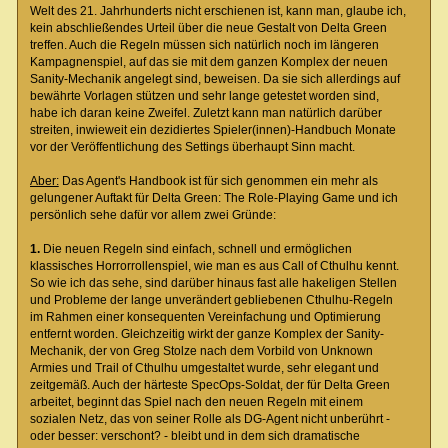
Welt des 21. Jahrhunderts nicht erschienen ist, kann man, glaube ich,
kein abschließendes Urteil über die neue Gestalt von Delta Green
treffen. Auch die Regeln müssen sich natürlich noch im längeren
Kampagnenspiel, auf das sie mit dem ganzen Komplex der neuen
Sanity-Mechanik angelegt sind, beweisen. Da sie sich allerdings auf
bewährte Vorlagen stützen und sehr lange getestet worden sind,
habe ich daran keine Zweifel. Zuletzt kann man natürlich darüber
streiten, inwieweit ein dezidiertes Spieler(innen)-Handbuch Monate
vor der Veröffentlichung des Settings überhaupt Sinn macht.
Aber:
Das Agent's Handbook ist für sich genommen ein mehr als
gelungener Auftakt für Delta Green: The Role-Playing Game und ich
persönlich sehe dafür vor allem zwei Gründe:
1.
Die neuen Regeln sind einfach, schnell und ermöglichen
klassisches Horrorrollenspiel, wie man es aus Call of Cthulhu kennt.
So wie ich das sehe, sind darüber hinaus fast alle hakeligen Stellen
und Probleme der lange unverändert gebliebenen Cthulhu-Regeln
im Rahmen einer konsequenten Vereinfachung und Optimierung
entfernt worden. Gleichzeitig wirkt der ganze Komplex der Sanity-
Mechanik, der von Greg Stolze nach dem Vorbild von Unknown
Armies und Trail of Cthulhu umgestaltet wurde, sehr elegant und
zeitgemäß. Auch der härteste SpecOps-Soldat, der für Delta Green
arbeitet, beginnt das Spiel nach den neuen Regeln mit einem
sozialen Netz, das von seiner Rolle als DG-Agent nicht unberührt -
oder besser: verschont? - bleibt und in dem sich dramatische