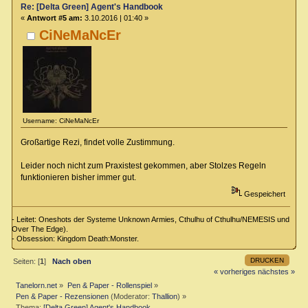
Re: [Delta Green] Agent's Handbook
«
Antwort #5 am:
3.10.2016 | 01:40 »
CiNeMaNcEr
Username: CiNeMaNcEr
Großartige Rezi, findet volle Zustimmung.
Leider noch nicht zum Praxistest gekommen, aber Stolzes Regeln
funktionieren bisher immer gut.
Gespeichert
- Leitet: Oneshots der Systeme Unknown Armies, Cthulhu of Cthulhu/NEMESIS und
Over The Edge).
- Obsession: Kingdom Death:Monster.
DRUCKEN
Seiten: [
1
]
Nach oben
« vorheriges
nächstes »
Tanelorn.net
»
Pen & Paper - Rollenspiel
»
Pen & Paper - Rezensionen
(Moderator:
Thallion
) »
Thema:
[Delta Green] Agent's Handbook