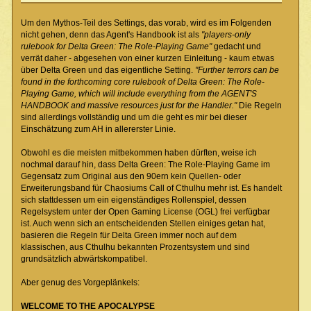
Um den Mythos-Teil des Settings, das vorab, wird es im Folgenden
nicht gehen, denn das Agent's Handbook ist als
"players-only
rulebook for Delta Green: The Role-Playing Game"
gedacht und
verrät daher - abgesehen von einer kurzen Einleitung - kaum etwas
über Delta Green und das eigentliche Setting.
"Further terrors can be
found in the forthcoming core rulebook of Delta Green: The Role-
Playing Game, which will include everything from the AGENT'S
HANDBOOK and massive resources just for the Handler."
Die Regeln
sind allerdings vollständig und um die geht es mir bei dieser
Einschätzung zum AH in allererster Linie.
Obwohl es die meisten mitbekommen haben dürften, weise ich
nochmal darauf hin, dass Delta Green: The Role-Playing Game im
Gegensatz zum Original aus den 90ern kein Quellen- oder
Erweiterungsband für Chaosiums Call of Cthulhu mehr ist. Es handelt
sich stattdessen um ein eigenständiges Rollenspiel, dessen
Regelsystem unter der Open Gaming License (OGL) frei verfügbar
ist. Auch wenn sich an entscheidenden Stellen einiges getan hat,
basieren die Regeln für Delta Green immer noch auf dem
klassischen, aus Cthulhu bekannten Prozentsystem und sind
grundsätzlich abwärtskompatibel.
Aber genug des Vorgeplänkels:
WELCOME TO THE APOCALYPSE