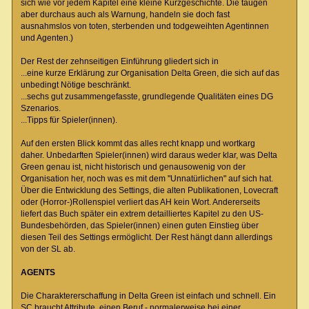
sich wie vor jedem Kapitel eine kleine Kurzgeschichte. Die taugen
aber durchaus auch als Warnung, handeln sie doch fast
ausnahmslos von toten, sterbenden und todgeweihten Agentinnen
und Agenten.)
Der Rest der zehnseitigen Einführung gliedert sich in
...eine kurze Erklärung zur Organisation Delta Green, die sich auf das
unbedingt Nötige beschränkt.
...sechs gut zusammengefasste, grundlegende Qualitäten eines DG
Szenarios.
...Tipps für Spieler(innen).
Auf den ersten Blick kommt das alles recht knapp und wortkarg
daher. Unbedarften Spieler(innen) wird daraus weder klar, was Delta
Green genau ist, nicht historisch und genausowenig von der
Organisation her, noch was es mit dem "Unnatürlichen" auf sich hat.
Über die Entwicklung des Settings, die alten Publikationen, Lovecraft
oder (Horror-)Rollenspiel verliert das AH kein Wort. Andererseits
liefert das Buch später ein extrem detailliertes Kapitel zu den US-
Bundesbehörden, das Spieler(innen) einen guten Einstieg über
diesen Teil des Settings ermöglicht. Der Rest hängt dann allerdings
von der SL ab.
AGENTS
Die Charaktererschaffung in Delta Green ist einfach und schnell. Ein
SC braucht Attribute, einen Beruf - normalerweise bei einer