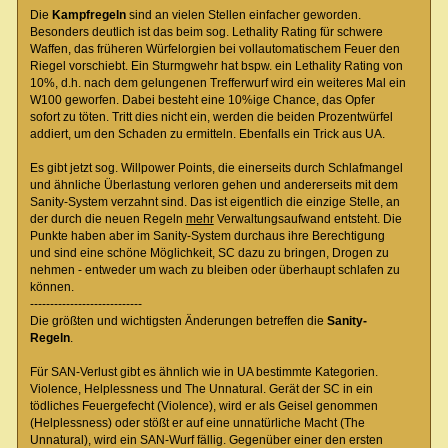
Die
Kampfregeln
sind an vielen Stellen einfacher geworden.
Besonders deutlich ist das beim sog. Lethality Rating für schwere
Waffen, das früheren Würfelorgien bei vollautomatischem Feuer den
Riegel vorschiebt. Ein Sturmgwehr hat bspw. ein Lethality Rating von
10%, d.h. nach dem gelungenen Trefferwurf wird ein weiteres Mal ein
W100 geworfen. Dabei besteht eine 10%ige Chance, das Opfer
sofort zu töten. Tritt dies nicht ein, werden die beiden Prozentwürfel
addiert, um den Schaden zu ermitteln. Ebenfalls ein Trick aus UA.
Es gibt jetzt sog. Willpower Points, die einerseits durch Schlafmangel
und ähnliche Überlastung verloren gehen und andererseits mit dem
Sanity-System verzahnt sind. Das ist eigentlich die einzige Stelle, an
der durch die neuen Regeln
mehr
Verwaltungsaufwand entsteht. Die
Punkte haben aber im Sanity-System durchaus ihre Berechtigung
und sind eine schöne Möglichkeit, SC dazu zu bringen, Drogen zu
nehmen - entweder um wach zu bleiben oder überhaupt schlafen zu
können.
----------------------------
Die größten und wichtigsten Änderungen betreffen die
Sanity-
Regeln
.
Für SAN-Verlust gibt es ähnlich wie in UA bestimmte Kategorien.
Violence, Helplessness und The Unnatural. Gerät der SC in ein
tödliches Feuergefecht (Violence), wird er als Geisel genommen
(Helplessness) oder stößt er auf eine unnatürliche Macht (The
Unnatural), wird ein SAN-Wurf fällig. Gegenüber einer den ersten