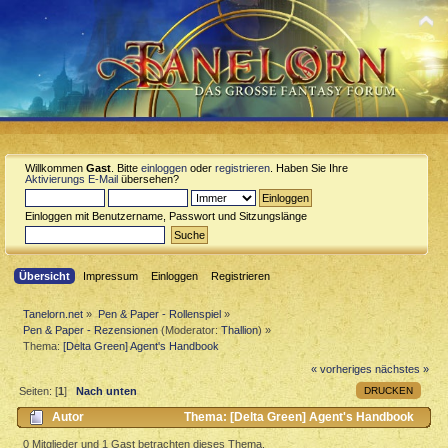
Willkommen
Gast
. Bitte
einloggen
oder
registrieren
. Haben Sie Ihre
Aktivierungs E-Mail
übersehen?
Einloggen mit Benutzername, Passwort und Sitzungslänge
Übersicht
Impressum
Einloggen
Registrieren
Tanelorn.net
»
Pen & Paper - Rollenspiel
»
Pen & Paper - Rezensionen
(Moderator:
Thallion
) »
Thema:
[Delta Green] Agent's Handbook
« vorheriges
nächstes »
DRUCKEN
Seiten: [
1
]
Nach unten
Autor
Thema: [Delta Green] Agent's Handbook
(Gelesen 4899 mal)
0 Mitglieder und 1 Gast betrachten dieses Thema.