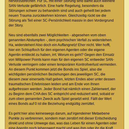
hervorzubrechen. Für SC mit einer Störung sind damit auch kleinere
SAN-Verluste gefährlich. Eine harte Regelung, besonders da
Störungen schwer zu behandeln sind und auch geheilt bei jedem
neuen Trauma zurückkehren können. Gleichzeitig rückt sie die
Störung als Teil einer SC-Persönlichkeit massiv in den Vordergrund
der Story.
Neu sind ebenfalls zwei Möglichkeiten - abgesehen vom oben
genannten Abstumpfen -, dem psychischen Verfall zu widerstehen.
Ha, widerstehen! Also doch ein Auffangnetz! Eher nicht. Wer hofft,
hier ein Schlupfloch für den eigenen Agenten oder die eigene
Agentin entdeckt zu haben, irrt. Worum es geht? Gegen den Einsatz
von Willpower Points kann man für den eigenen SC entweder SAN-
Verluste verringern oder einen temporären Kontrollverlust vermeiden.
An diesem Punkt kommen jetzt die Bonds ins Spiel, also die
wichtigsten persönlichen Beziehungen des jeweiligen SC, die
diesem zwar einerseits Halt geben, letzten Endes aber unter dessen
traumatischen Erlebnissen leiden und am Ende von ihnen
aufgefressen werden. Jeder Bond hat nämlich einen Zahlenwert, der
zu Beginn dem CHA des SC entspricht und reduziert wird, sobald er
zum oben genannten Zweck aufs Spiel gesetzt wird. Fällt der Wert
eines Bonds auf 0 ist die Beziehung endgültig zerrüttet.
Es geht hier also keineswegs darum, auf irgendeiner Metaebene
Punkte zu verbrennen, sondern man zerstört mit dieser Entscheidung
direkt und ohne Umwege das, was das Leben für einen Agenten oder
eine Agentin noch lebenswert macht und was ihm oder ihr die Kraft