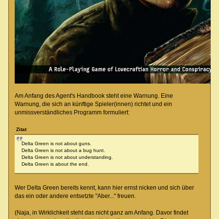
Am Anfang des Agent's Handbook steht eine Warnung. Eine
Warnung, die sich an künftige Spieler(innen) richtet und ein
unmissverständliches Programm formuliert:
Zitat
Delta Green is not about guns.
Delta Green is not about a bug hunt.
Delta Green is not about understanding.
Delta Green is about the end.
Wer Delta Green bereits kennt, kann hier ernst nicken und sich über
das ein oder andere entsetzte "Aber..." freuen.
(Naja, in Wirklichkeit steht das nicht ganz am Anfang. Davor findet