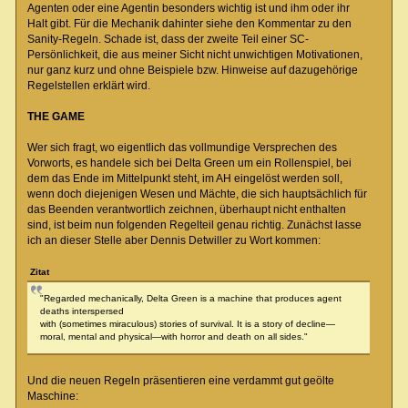
Agenten oder eine Agentin besonders wichtig ist und ihm oder ihr
Halt gibt. Für die Mechanik dahinter siehe den Kommentar zu den
Sanity-Regeln. Schade ist, dass der zweite Teil einer SC-
Persönlichkeit, die aus meiner Sicht nicht unwichtigen Motivationen,
nur ganz kurz und ohne Beispiele bzw. Hinweise auf dazugehörige
Regelstellen erklärt wird.
THE GAME
Wer sich fragt, wo eigentlich das vollmundige Versprechen des
Vorworts, es handele sich bei Delta Green um ein Rollenspiel, bei
dem das Ende im Mittelpunkt steht, im AH eingelöst werden soll,
wenn doch diejenigen Wesen und Mächte, die sich hauptsächlich für
das Beenden verantwortlich zeichnen, überhaupt nicht enthalten
sind, ist beim nun folgenden Regelteil genau richtig. Zunächst lasse
ich an dieser Stelle aber Dennis Detwiller zu Wort kommen:
Zitat
"Regarded mechanically, Delta Green is a machine that produces agent
deaths interspersed
with (sometimes miraculous) stories of survival. It is a story of decline—
moral, mental and physical—with horror and death on all sides."
Und die neuen Regeln präsentieren eine verdammt gut geölte
Maschine: