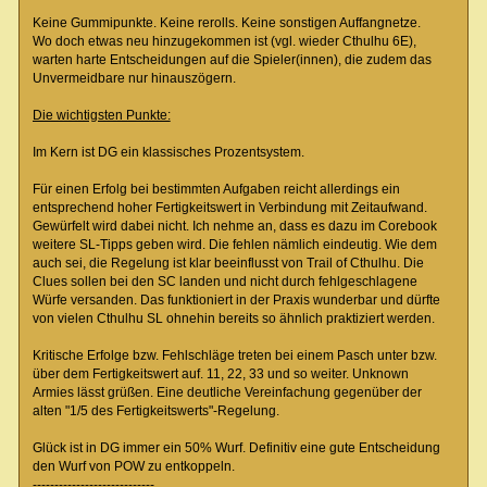
Keine Gummipunkte. Keine rerolls. Keine sonstigen Auffangnetze.
Wo doch etwas neu hinzugekommen ist (vgl. wieder Cthulhu 6E),
warten harte Entscheidungen auf die Spieler(innen), die zudem das
Unvermeidbare nur hinauszögern.
Die wichtigsten Punkte:
Im Kern ist DG ein klassisches Prozentsystem.
Für einen Erfolg bei bestimmten Aufgaben reicht allerdings ein
entsprechend hoher Fertigkeitswert in Verbindung mit Zeitaufwand.
Gewürfelt wird dabei nicht. Ich nehme an, dass es dazu im Corebook
weitere SL-Tipps geben wird. Die fehlen nämlich eindeutig. Wie dem
auch sei, die Regelung ist klar beeinflusst von Trail of Cthulhu. Die
Clues sollen bei den SC landen und nicht durch fehlgeschlagene
Würfe versanden. Das funktioniert in der Praxis wunderbar und dürfte
von vielen Cthulhu SL ohnehin bereits so ähnlich praktiziert werden.
Kritische Erfolge bzw. Fehlschläge treten bei einem Pasch unter bzw.
über dem Fertigkeitswert auf. 11, 22, 33 und so weiter. Unknown
Armies lässt grüßen. Eine deutliche Vereinfachung gegenüber der
alten "1/5 des Fertigkeitswerts"-Regelung.
Glück ist in DG immer ein 50% Wurf. Definitiv eine gute Entscheidung
den Wurf von POW zu entkoppeln.
----------------------------