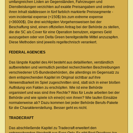
umfangreichen Listen an Gegenständen, Fahrzeugen und
Dienstleistungen verzichten auf exakte Preisangaben und ordnen
ihren Inhalt stattdessen in fünf farblich markierte Preissegmente -
vom incidental expense (<150$) bis zum extreme expense
(>36000$). Die drei wichtigsten Vorgehensweisen bei der
Beschaffung sind, einen offiziellen Antrag bei der Behörde zu stellen,
die die SC als Cover für eine Operation benutzen, eigenes Geld
auszugeben oder von Delta Green bereitgestellte Mittel anzuzapfen.
Diese Methoden sind jeweils regeltechnisch verankert.
FEDERAL AGENCIES
Das längste Kapitel des AH besteht aus detaillierten, verständlich
aufbereiteten und vermutlich penibel recherchierten Beschreibungen
verschiedener US-Bundesbehörden, die allerdings im Gegensatz zu
dem entsprechenden Kapitel im Original sichtbar auf ihre
Verwendbarkeit im Spiel zugeschnitten sind, statt sich in einer bloßen
Auflistung von Fakten zu erschöpfen. Wie ist eine Behörde
organisiert und was sind ihre Rechte? Was für Leute arbeiten bei der
Behörde und wie spiele ich eine(n) von ihnen? Wie laufen Einsätze
normalerweise ab? Dazu kommen bei jeder Behörde Berufs-Pakete
für die Charaktererstellung. Besser geht es nicht.
TRADECRAFT
Das abschließende Kapitel zu Tradecraft erweitert den
entsprechenden Abschnitt aus Eyes Only. Es gibt Best Practices (so