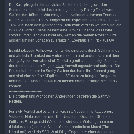
Die
Kampfregeln
sind an vielen Stellen einfacher geworden.
Besonders deutlich ist das beim sog. Lethality Rating für schwere
Waffen, das früheren Würfelorgien bei vollautomatischem Feuer den
Riegel vorschiebt. Ein Sturmgwehr hat bspw. ein Lethality Rating von
10%, d.h. nach dem gelungenen Trefferwurf wird ein weiteres Mal ein
W100 geworfen. Dabei besteht eine 10%ige Chance, das Opfer
sofort zu töten. Tritt dies nicht ein, werden die beiden Prozentwürfel
addiert, um den Schaden zu ermitteln. Ebenfalls ein Trick aus UA.
Es gibt jetzt sog. Willpower Points, die einerseits durch Schlafmangel
und ähnliche Überlastung verloren gehen und andererseits mit dem
Sanity-System verzahnt sind. Das ist eigentlich die einzige Stelle, an
der durch die neuen Regeln
mehr
Verwaltungsaufwand entsteht. Die
Punkte haben aber im Sanity-System durchaus ihre Berechtigung
und sind eine schöne Möglichkeit, SC dazu zu bringen, Drogen zu
nehmen - entweder um wach zu bleiben oder überhaupt schlafen zu
können.
----------------------------
Die größten und wichtigsten Änderungen betreffen die
Sanity-
Regeln
.
Für SAN-Verlust gibt es ähnlich wie in UA bestimmte Kategorien.
Violence, Helplessness und The Unnatural. Gerät der SC in ein
tödliches Feuergefecht (Violence), wird er als Geisel genommen
(Helplessness) oder stößt er auf eine unnatürliche Macht (The
Unnatural), wird ein SAN-Wurf fällig. Gegenüber einer den ersten