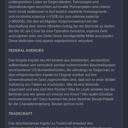
umfangreichen Listen an Gegenständen, Fahrzeugen und
Dienstleistungen verzichten auf exakte Preisangaben und ordnen
ihren Inhalt stattdessen in fünf farblich markierte Preissegmente -
vom incidental expense (<150$) bis zum extreme expense
(>36000$). Die drei wichtigsten Vorgehensweisen bei der
Beschaffung sind, einen offiziellen Antrag bei der Behörde zu stellen,
die die SC als Cover für eine Operation benutzen, eigenes Geld
auszugeben oder von Delta Green bereitgestellte Mittel anzuzapfen.
Diese Methoden sind jeweils regeltechnisch verankert.
FEDERAL AGENCIES
Das längste Kapitel des AH besteht aus detaillierten, verständlich
aufbereiteten und vermutlich penibel recherchierten Beschreibungen
verschiedener US-Bundesbehörden, die allerdings im Gegensatz zu
dem entsprechenden Kapitel im Original sichtbar auf ihre
Verwendbarkeit im Spiel zugeschnitten sind, statt sich in einer bloßen
Auflistung von Fakten zu erschöpfen. Wie ist eine Behörde
organisiert und was sind ihre Rechte? Was für Leute arbeiten bei der
Behörde und wie spiele ich eine(n) von ihnen? Wie laufen Einsätze
normalerweise ab? Dazu kommen bei jeder Behörde Berufs-Pakete
für die Charaktererstellung. Besser geht es nicht.
TRADECRAFT
Das abschließende Kapitel zu Tradecraft erweitert den