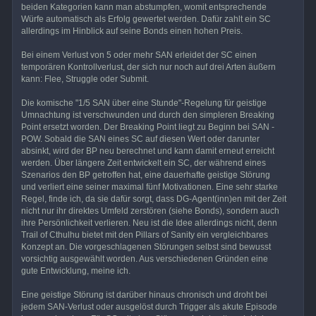
beiden Kategorien kann man abstumpfen, womit entsprechende
Würfe automatisch als Erfolg gewertet werden. Dafür zahlt ein SC
allerdings im Hinblick auf seine Bonds einen hohen Preis.
Bei einem Verlust von 5 oder mehr SAN erleidet der SC einen
temporären Kontrollverlust, der sich nur noch auf drei Arten äußern
kann: Flee, Struggle oder Submit.
Die komische "1/5 SAN über eine Stunde"-Regelung für geistige
Umnachtung ist verschwunden und durch den simpleren Breaking
Point ersetzt worden. Der Breaking Point liegt zu Beginn bei SAN -
POW. Sobald die SAN eines SC auf diesen Wert oder darunter
absinkt, wird der BP neu berechnet und kann damit erneut erreicht
werden. Über längere Zeit entwickelt ein SC, der während eines
Szenarios den BP getroffen hat, eine dauerhafte geistige Störung
und verliert eine seiner maximal fünf Motivationen. Eine sehr starke
Regel, finde ich, da sie dafür sorgt, dass DG-Agent(inn)en mit der Zeit
nicht nur ihr direktes Umfeld zerstören (siehe Bonds), sondern auch
ihre Persönlichkeit verlieren. Neu ist die Idee allerdings nicht, denn
Trail of Cthulhu bietet mit den Pillars of Sanity ein vergleichbares
Konzept an. Die vorgeschlagenen Störungen selbst sind bewusst
vorsichtig ausgewählt worden. Aus verschiedenen Gründen eine
gute Entwicklung, meine ich.
Eine geistige Störung ist darüber hinaus chronisch und droht bei
jedem SAN-Verlust oder ausgelöst durch Trigger als akute Episode