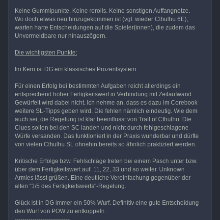
Keine Gummipunkte. Keine rerolls. Keine sonstigen Auffangnetze.
Wo doch etwas neu hinzugekommen ist (vgl. wieder Cthulhu 6E),
warten harte Entscheidungen auf die Spieler(innen), die zudem das
Unvermeidbare nur hinauszögern.
Die wichtigsten Punkte:
Im Kern ist DG ein klassisches Prozentsystem.
Für einen Erfolg bei bestimmten Aufgaben reicht allerdings ein
entsprechend hoher Fertigkeitswert in Verbindung mit Zeitaufwand.
Gewürfelt wird dabei nicht. Ich nehme an, dass es dazu im Corebook
weitere SL-Tipps geben wird. Die fehlen nämlich eindeutig. Wie dem
auch sei, die Regelung ist klar beeinflusst von Trail of Cthulhu. Die
Clues sollen bei den SC landen und nicht durch fehlgeschlagene
Würfe versanden. Das funktioniert in der Praxis wunderbar und dürfte
von vielen Cthulhu SL ohnehin bereits so ähnlich praktiziert werden.
Kritische Erfolge bzw. Fehlschläge treten bei einem Pasch unter bzw.
über dem Fertigkeitswert auf. 11, 22, 33 und so weiter. Unknown
Armies lässt grüßen. Eine deutliche Vereinfachung gegenüber der
alten "1/5 des Fertigkeitswerts"-Regelung.
Glück ist in DG immer ein 50% Wurf. Definitiv eine gute Entscheidung
den Wurf von POW zu entkoppeln.
----------------------------