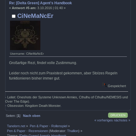
Re: [Delta Green] Agent's Handbook
«
Antwort #5 am:
3.10.2016 | 01:40 »
CiNeMaNcEr
Username: CiNeMaNcEr
Großartige Rezi, findet volle Zustimmung.
Leider noch nicht zum Praxistest gekommen, aber Stolzes Regeln
funktionieren bisher immer gut.
Gespeichert
- Leitet: Oneshots der Systeme Unknown Armies, Cthulhu of Cthulhu/NEMESIS und
Over The Edge).
- Obsession: Kingdom Death:Monster.
DRUCKEN
Seiten: [
1
]
Nach oben
« vorheriges
nächstes »
Tanelorn.net
»
Pen & Paper - Rollenspiel
»
Pen & Paper - Rezensionen
(Moderator:
Thallion
) »
Thema:
[Delta Green] Agent's Handbook