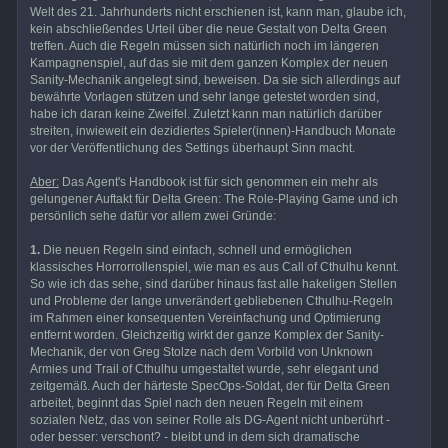
Welt des 21. Jahrhunderts nicht erschienen ist, kann man, glaube ich,
kein abschließendes Urteil über die neue Gestalt von Delta Green
treffen. Auch die Regeln müssen sich natürlich noch im längeren
Kampagnenspiel, auf das sie mit dem ganzen Komplex der neuen
Sanity-Mechanik angelegt sind, beweisen. Da sie sich allerdings auf
bewährte Vorlagen stützen und sehr lange getestet worden sind,
habe ich daran keine Zweifel. Zuletzt kann man natürlich darüber
streiten, inwieweit ein dezidiertes Spieler(innen)-Handbuch Monate
vor der Veröffentlichung des Settings überhaupt Sinn macht.
Aber:
Das Agent's Handbook ist für sich genommen ein mehr als
gelungener Auftakt für Delta Green: The Role-Playing Game und ich
persönlich sehe dafür vor allem zwei Gründe:
1.
Die neuen Regeln sind einfach, schnell und ermöglichen
klassisches Horrorrollenspiel, wie man es aus Call of Cthulhu kennt.
So wie ich das sehe, sind darüber hinaus fast alle hakeligen Stellen
und Probleme der lange unverändert gebliebenen Cthulhu-Regeln
im Rahmen einer konsequenten Vereinfachung und Optimierung
entfernt worden. Gleichzeitig wirkt der ganze Komplex der Sanity-
Mechanik, der von Greg Stolze nach dem Vorbild von Unknown
Armies und Trail of Cthulhu umgestaltet wurde, sehr elegant und
zeitgemäß. Auch der härteste SpecOps-Soldat, der für Delta Green
arbeitet, beginnt das Spiel nach den neuen Regeln mit einem
sozialen Netz, das von seiner Rolle als DG-Agent nicht unberührt -
oder besser: verschont? - bleibt und in dem sich dramatische