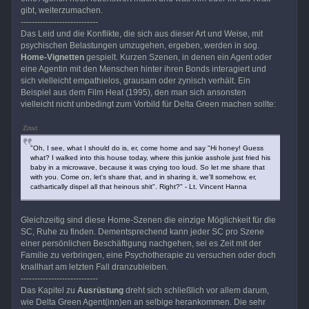
gibt, weiterzumachen.
----------------------------
Das Leid und die Konflikte, die sich aus dieser Art und Weise, mit
psychischen Belastungen umzugehen, ergeben, werden in sog.
Home-Vignetten
gespielt. Kurzen Szenen, in denen ein Agent oder
eine Agentin mit den Menschen hinter ihren Bonds interagiert und
sich vielleicht empathielos, grausam oder zynisch verhält. Ein
Beispiel aus dem Film Heat (1995), den man sich ansonsten
vielleicht nicht unbedingt zum Vorbild für Delta Green machen sollte:
Zitat
"Oh, I see, what I should do is, er, come home and say "Hi honey! Guess
what? I walked into this house today, where this junkie asshole just fried his
baby in a microwave, because it was crying too loud. So let me share that
with you. Come on, let's share that, and in sharing it, we'll somehow, er,
cathartically dispel all that heinous shit". Right?" - Lt. Vincent Hanna
Gleichzeitig sind diese Home-Szenen die einzige Möglichkeit für die
SC, Ruhe zu finden. Dementsprechend kann jeder SC pro Szene
einer persönlichen Beschäftigung nachgehen, sei es Zeit mit der
Familie zu verbringen, eine Psychotherapie zu versuchen oder doch
knallhart am letzten Fall dranzubleiben.
----------------------------
Das Kapitel zu
Ausrüstung
dreht sich schließlich vor allem darum,
wie Delta Green Agent(inn)en an selbige herankommen. Die sehr