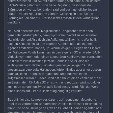
hervorzubrechen. Für SC mit einer Störung sind damit auch kleinere
SAN-Verluste gefährlich. Eine harte Regelung, besonders da
Störungen schwer zu behandeln sind und auch geheilt bei jedem
neuen Trauma zurückkehren können. Gleichzeitig rückt sie die
Störung als Teil einer SC-Persönlichkeit massiv in den Vordergrund
der Story.
Neu sind ebenfalls zwei Möglichkeiten - abgesehen vom oben
genannten Abstumpfen -, dem psychischen Verfall zu widerstehen.
Ha, widerstehen! Also doch ein Auffangnetz! Eher nicht. Wer hofft,
hier ein Schlupfloch für den eigenen Agenten oder die eigene
Agentin entdeckt zu haben, irrt. Worum es geht? Gegen den Einsatz
von Willpower Points kann man für den eigenen SC entweder SAN-
Verluste verringern oder einen temporären Kontrollverlust vermeiden.
An diesem Punkt kommen jetzt die Bonds ins Spiel, also die
wichtigsten persönlichen Beziehungen des jeweiligen SC, die
diesem zwar einerseits Halt geben, letzten Endes aber unter dessen
traumatischen Erlebnissen leiden und am Ende von ihnen
aufgefressen werden. Jeder Bond hat nämlich einen Zahlenwert, der
zu Beginn dem CHA des SC entspricht und reduziert wird, sobald er
zum oben genannten Zweck aufs Spiel gesetzt wird. Fällt der Wert
eines Bonds auf 0 ist die Beziehung endgültig zerrüttet.
Es geht hier also keineswegs darum, auf irgendeiner Metaebene
Punkte zu verbrennen, sondern man zerstört mit dieser Entscheidung
direkt und ohne Umwege das, was das Leben für einen Agenten oder
eine Agentin noch lebenswert macht und was ihm oder ihr die Kraft