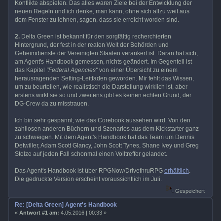
Konflikte abspielen. Das alles waren Ziele bei der Entwicklung der
neuen Regeln und ich denke, man kann, ohne sich allzu weit aus
dem Fenster zu lehnen, sagen, dass sie erreicht worden sind.
2.
Delta Green ist bekannt für den sorgfältig recherchierten
Hintergrund, der fest in der realen Welt der Behörden und
Geheimdienste der Vereinigten Staaten verankert ist. Daran hat sich,
am Agent's Handbook gemessen, nichts geändert. Im Gegenteil ist
das Kapitel
"Federal Agencies"
von einer Übersicht zu einem
herausragenden Setting-Leitfaden geworden. Mir fehlt das Wissen,
um zu beurteilen, wie realistisch die Darstellung wirklich ist, aber
erstens wirkt sie so und zweitens gibt es keinen echten Grund, der
DG-Crew da zu misstrauen.
Ich bin sehr gespannt, wie das Corebook aussehen wird. Von den
zahllosen anderen Büchern und Szenarios aus dem Kickstarter ganz
zu schweigen. Mit dem Agent's Handbook hat das Team um Dennis
Detwiller, Adam Scott Glancy, John Scott Tynes, Shane Ivey und Greg
Stolze auf jeden Fall schonmal einen Volltreffer gelandet.
Das Agent's Handbook ist über RPGNow/DrivethruRPG
erhältlich
.
Die gedruckte Version erscheint voraussichtlich im Juli.
Gespeichert
Re: [Delta Green] Agent's Handbook
«
Antwort #1 am:
4.05.2016 | 00:33 »