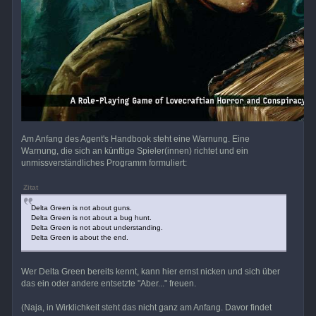
Am Anfang des Agent's Handbook steht eine Warnung. Eine
Warnung, die sich an künftige Spieler(innen) richtet und ein
unmissverständliches Programm formuliert:
Zitat
Delta Green is not about guns.
Delta Green is not about a bug hunt.
Delta Green is not about understanding.
Delta Green is about the end.
Wer Delta Green bereits kennt, kann hier ernst nicken und sich über
das ein oder andere entsetzte "Aber..." freuen.
(Naja, in Wirklichkeit steht das nicht ganz am Anfang. Davor findet