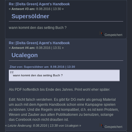
Re: [Delta Green] Agent's Handbook
«
Antwort #3 am:
8.08.2016 | 13:30 »
Supersöldner
wann kommt den das setting Buch ?
Gespeichert
Re: [Delta Green] Agent's Handbook
«
Antwort #4 am:
8.08.2016 | 13:31 »
Ucalegon
Zitat von: Supersöldner am 8.08.2016 | 13:30
wann kommt den das setting Buch ?
Als PDF hoffentlich bis Ende des Jahres. Print wohl eher später.
Edit: Nicht falsch verstehen. Es gibt für DG mehr als genug Material
um auch mit dem Agents Handbook schon eine Kampagne spielen
zu können. Und die Regeln sind kompatibel, d.h. es ist kein Problem,
Wesen und Zauber aus alten Publikationen zu benutzen, solange
das Corebook noch nicht draußen ist.
«
Letzte Änderung: 8.08.2016 | 13:38 von Ucalegon
»
Gespeichert