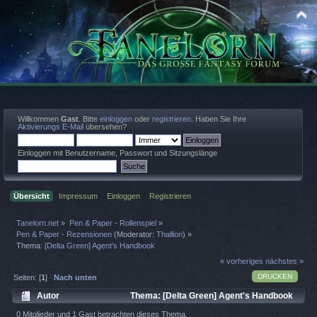
Willkommen
Gast
. Bitte
einloggen
oder
registrieren
. Haben Sie Ihre
Aktivierungs E-Mail
übersehen?
Einloggen mit Benutzername, Passwort und Sitzungslänge
Übersicht
Impressum
Einloggen
Registrieren
Tanelorn.net
»
Pen & Paper - Rollenspiel
»
Pen & Paper - Rezensionen
(Moderator:
Thallion
) »
Thema:
[Delta Green] Agent's Handbook
« vorheriges
nächstes »
DRUCKEN
Seiten: [
1
]
Nach unten
Autor
Thema: [Delta Green] Agent's Handbook
(Gelesen 4901 mal)
0 Mitglieder und 1 Gast betrachten dieses Thema.