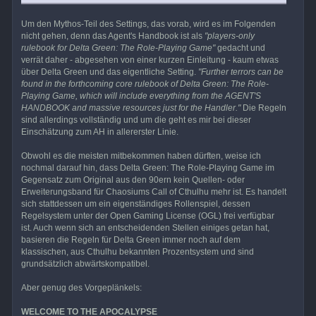
Um den Mythos-Teil des Settings, das vorab, wird es im Folgenden
nicht gehen, denn das Agent's Handbook ist als
"players-only
rulebook for Delta Green: The Role-Playing Game"
gedacht und
verrät daher - abgesehen von einer kurzen Einleitung - kaum etwas
über Delta Green und das eigentliche Setting.
"Further terrors can be
found in the forthcoming core rulebook of Delta Green: The Role-
Playing Game, which will include everything from the AGENT'S
HANDBOOK and massive resources just for the Handler."
Die Regeln
sind allerdings vollständig und um die geht es mir bei dieser
Einschätzung zum AH in allererster Linie.
Obwohl es die meisten mitbekommen haben dürften, weise ich
nochmal darauf hin, dass Delta Green: The Role-Playing Game im
Gegensatz zum Original aus den 90ern kein Quellen- oder
Erweiterungsband für Chaosiums Call of Cthulhu mehr ist. Es handelt
sich stattdessen um ein eigenständiges Rollenspiel, dessen
Regelsystem unter der Open Gaming License (OGL) frei verfügbar
ist. Auch wenn sich an entscheidenden Stellen einiges getan hat,
basieren die Regeln für Delta Green immer noch auf dem
klassischen, aus Cthulhu bekannten Prozentsystem und sind
grundsätzlich abwärtskompatibel.
Aber genug des Vorgeplänkels:
WELCOME TO THE APOCALYPSE