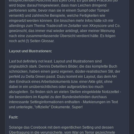
entsprechenden Abschnitt aus Eyes Only. Es gibt Best Practices (so
wird bspw. darauf hingewiesen, dass man Leichen dringend
perforieren sollte, bevor man sie in einem Sumpf oder Tümpel
versenkt) und zahlreiche Beispiele, welche Fertigkeiten wie
eingesetzt werden können. Ein bisschen mehr Infos hätte ich mir
allerdings zum Thema Tradecraft im Zeitalter von XKeyscore und Co.
gewünscht, das immer mal wieder anklingt, aber meiner Meinung
nach eine zusammenfassende Übersicht verdient hätte. Es folgen
noch acht (!) Seiten Glossar.
Layout und Illustrationen:
Last but definitely not least. Layout und Illustrationen sind
unglaublich stark. Dennis Detwillers Bilder, die das komplette Buch
schmücken, haben einen ganz eigenen, düster-realistischen Stil, der
perfekt zu Delta Green passt. Dazu kommt ein Layout, das dem AH
den Eindruck eines Arbeitsdokuments bzw. einer Akte gibt, ohne
dabei in ein unübersichtliches oder aufgesetztes too much
abzugleiten. So finden sich an vielen Stellen eingeklebte Notizzettel -
die besonders im Kapitel zu den Bundesbehörden durchaus
interessante Settinginformationen enthalten - Markierungen im Text
und unterlegte, "offizielle" Dokumente. Super!
Fazit:
Solange das Corebook mit dem eigentlichen Setting und dessen
Übertragung in die verunsicherte, vom War on Terror gezeichnete