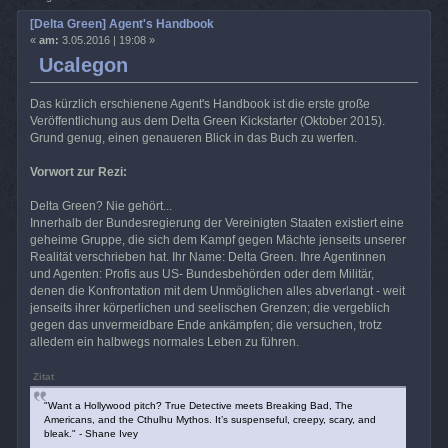
[Delta Green] Agent's Handbook
«
am:
3.05.2016 | 19:08 »
Ucalegon
Das kürzlich erschienene Agent's Handbook ist die erste große
Veröffentlichung aus dem Delta Green Kickstarter (Oktober 2015).
Grund genug, einen genaueren Blick in das Buch zu werfen.
Vorwort zur Rezi:
Delta Green? Nie gehört...
Innerhalb der Bundesregierung der Vereinigten Staaten existiert eine
geheime Gruppe, die sich dem Kampf gegen Mächte jenseits unserer
Realität verschrieben hat. Ihr Name: Delta Green. Ihre Agentinnen
und Agenten: Profis aus US- Bundesbehörden oder dem Militär,
denen die Konfrontation mit dem Unmöglichen alles abverlangt - weit
jenseits ihrer körperlichen und seelischen Grenzen; die vergeblich
gegen das unvermeidbare Ende ankämpfen; die versuchen, trotz
alledem ein halbwegs normales Leben zu führen.
Zitat
"Want a Hollywood pitch? True Detective meets Breaking Bad, The
Americans, and the Cthulhu Mythos. It’s suspenseful, creepy, scary, and
bleak." - Shane Ivey