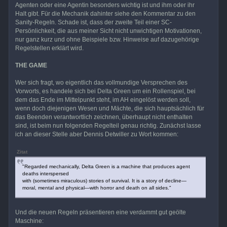
Agenten oder eine Agentin besonders wichtig ist und ihm oder ihr
Halt gibt. Für die Mechanik dahinter siehe den Kommentar zu den
Sanity-Regeln. Schade ist, dass der zweite Teil einer SC-
Persönlichkeit, die aus meiner Sicht nicht unwichtigen Motivationen,
nur ganz kurz und ohne Beispiele bzw. Hinweise auf dazugehörige
Regelstellen erklärt wird.
THE GAME
Wer sich fragt, wo eigentlich das vollmundige Versprechen des
Vorworts, es handele sich bei Delta Green um ein Rollenspiel, bei
dem das Ende im Mittelpunkt steht, im AH eingelöst werden soll,
wenn doch diejenigen Wesen und Mächte, die sich hauptsächlich für
das Beenden verantwortlich zeichnen, überhaupt nicht enthalten
sind, ist beim nun folgenden Regelteil genau richtig. Zunächst lasse
ich an dieser Stelle aber Dennis Detwiller zu Wort kommen:
Zitat
"Regarded mechanically, Delta Green is a machine that produces agent
deaths interspersed
with (sometimes miraculous) stories of survival. It is a story of decline—
moral, mental and physical—with horror and death on all sides."
Und die neuen Regeln präsentieren eine verdammt gut geölte
Maschine: