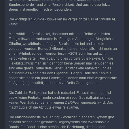
Bundesbehörde - und eine Persönlichkeit. Und auch dieser letzte
Bereich ist regeltechnisch eingebunden.
Die wichtigsten Punkte - bisweilen im Vergleich zu Call of Cthulhu 6E
- sind:
Man wählt ein Berufspaket, das immer mit einer Reihe von festen
Fertigkeitswerten verbunden ist. Eine gute Änderung im Vergleich zu
Cthulhu, wo attributsabhängige Berufspunkte frei und einzeln
vergeben wurden. Bonus-Skillpunkte hängen ebenfalls nicht mehr an
einem Attribut, sondern werden fest in +20% Schritten auf acht
Fertigkeiten verteilt. Auch dafür gibt es vorgefertigte Pakete. Um die
Flexibilität muss man sich dennoch keine Sorgen machen, denn es
sind eine ganze Reihe detaillierter Berufspakete enthalten und es
gibt überdies Regeln für den Eigenbau. Gegen Ende des Kapitels
finden sich noch ein paar Pakete, aus denen man eine Vorgeschichte
für Agent(inn)en wählt, die bereits zu Delta Green gehören.
Die Zahl der Fertigkeiten hat sich reduziert. Fallschirmspringen ist
bspw. keine Fertigkeit mehr sondern ein sog. Spezialtraining, das
keinen Wert hat, sondern mit einem DEX-Wurf eingesetzt wird. Das
macht zugleich die Attribute etwas relevanter.
Die entscheidendste "Neuerung" - Vorbilder in anderen System gibt
es dafür sicher - des gesamten Regelsystems sind zweifellos die
Bonds. Ein Bond ist eine persönliche Beziehung, die für einen