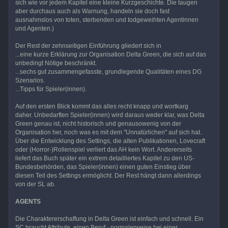
sich wie vor jedem Kapitel eine kleine Kurzgeschichte. Die taugen
aber durchaus auch als Warnung, handeln sie doch fast
ausnahmslos von toten, sterbenden und todgeweihten Agentinnen
und Agenten.)
Der Rest der zehnseitigen Einführung gliedert sich in
...eine kurze Erklärung zur Organisation Delta Green, die sich auf das
unbedingt Nötige beschränkt.
...sechs gut zusammengefasste, grundlegende Qualitäten eines DG
Szenarios.
...Tipps für Spieler(innen).
Auf den ersten Blick kommt das alles recht knapp und wortkarg
daher. Unbedarften Spieler(innen) wird daraus weder klar, was Delta
Green genau ist, nicht historisch und genausowenig von der
Organisation her, noch was es mit dem "Unnatürlichen" auf sich hat.
Über die Entwicklung des Settings, die alten Publikationen, Lovecraft
oder (Horror-)Rollenspiel verliert das AH kein Wort. Andererseits
liefert das Buch später ein extrem detailliertes Kapitel zu den US-
Bundesbehörden, das Spieler(innen) einen guten Einstieg über
diesen Teil des Settings ermöglicht. Der Rest hängt dann allerdings
von der SL ab.
AGENTS
Die Charaktererschaffung in Delta Green ist einfach und schnell. Ein
SC braucht Attribute, einen Beruf - normalerweise bei einer