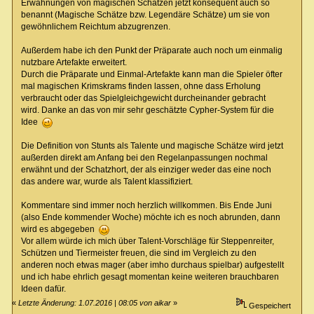
Erwähnungen von magischen Schätzen jetzt konsequent auch so
benannt (Magische Schätze bzw. Legendäre Schätze) um sie von
gewöhnlichem Reichtum abzugrenzen.
Außerdem habe ich den Punkt der Präparate auch noch um einmalig
nutzbare Artefakte erweitert.
Durch die Präparate und Einmal-Artefakte kann man die Spieler öfter
mal magischen Krimskrams finden lassen, ohne dass Erholung
verbraucht oder das Spielgleichgewicht durcheinander gebracht
wird. Danke an das von mir sehr geschätzte Cypher-System für die
Idee
Die Definition von Stunts als Talente und magische Schätze wird jetzt
außerden direkt am Anfang bei den Regelanpassungen nochmal
erwähnt und der Schatzhort, der als einziger weder das eine noch
das andere war, wurde als Talent klassifiziert.
Kommentare sind immer noch herzlich willkommen. Bis Ende Juni
(also Ende kommender Woche) möchte ich es noch abrunden, dann
wird es abgegeben
Vor allem würde ich mich über Talent-Vorschläge für Steppenreiter,
Schützen und Tiermeister freuen, die sind im Vergleich zu den
anderen noch etwas mager (aber imho durchaus spielbar) aufgestellt
und ich habe ehrlich gesagt momentan keine weiteren brauchbaren
Ideen dafür.
«
Letzte Änderung: 1.07.2016 | 08:05 von aikar
»
Gespeichert