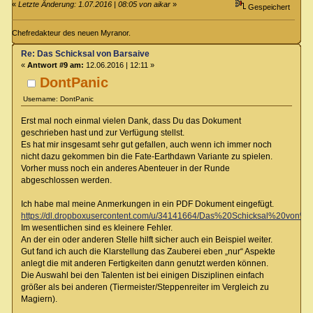
«
Letzte Änderung: 1.07.2016 | 08:05 von aikar
»
Gespeichert
Chefredakteur des neuen Myranor.
Re: Das Schicksal von Barsaive
«
Antwort #9 am:
12.06.2016 | 12:11 »
DontPanic
Username: DontPanic
Erst mal noch einmal vielen Dank, dass Du das Dokument
geschrieben hast und zur Verfügung stellst.
Es hat mir insgesamt sehr gut gefallen, auch wenn ich immer noch
nicht dazu gekommen bin die Fate-Earthdawn Variante zu spielen.
Vorher muss noch ein anderes Abenteuer in der Runde
abgeschlossen werden.
Ich habe mal meine Anmerkungen in ein PDF Dokument eingefügt.
https://dl.dropboxusercontent.com/u/34141664/Das%20Schicksal%20von%2
Im wesentlichen sind es kleinere Fehler.
An der ein oder anderen Stelle hilft sicher auch ein Beispiel weiter.
Gut fand ich auch die Klarstellung das Zauberei eben „nur“ Aspekte
anlegt die mit anderen Fertigkeiten dann genutzt werden können.
Die Auswahl bei den Talenten ist bei einigen Disziplinen einfach
größer als bei anderen (Tiermeister/Steppenreiter im Vergleich zu
Magiern).