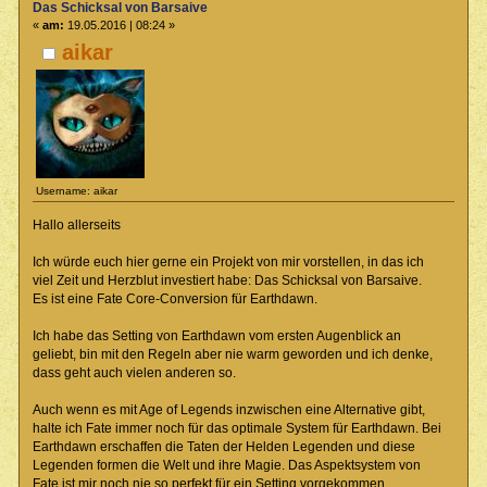
Das Schicksal von Barsaive
«
am:
19.05.2016 | 08:24 »
aikar
Username: aikar
Hallo allerseits
Ich würde euch hier gerne ein Projekt von mir vorstellen, in das ich
viel Zeit und Herzblut investiert habe: Das Schicksal von Barsaive.
Es ist eine Fate Core-Conversion für Earthdawn.
Ich habe das Setting von Earthdawn vom ersten Augenblick an
geliebt, bin mit den Regeln aber nie warm geworden und ich denke,
dass geht auch vielen anderen so.
Auch wenn es mit Age of Legends inzwischen eine Alternative gibt,
halte ich Fate immer noch für das optimale System für Earthdawn. Bei
Earthdawn erschaffen die Taten der Helden Legenden und diese
Legenden formen die Welt und ihre Magie. Das Aspektsystem von
Fate ist mir noch nie so perfekt für ein Setting vorgekommen.