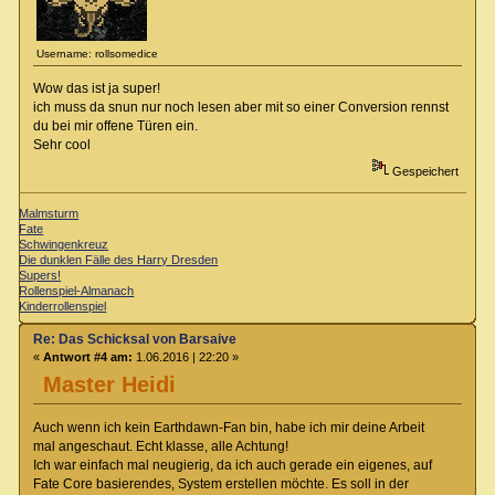
Username: rollsomedice
Wow das ist ja super!
ich muss da snun nur noch lesen aber mit so einer Conversion rennst
du bei mir offene Türen ein.
Sehr cool
Gespeichert
Malmsturm
Fate
Schwingenkreuz
Die dunklen Fälle des Harry Dresden
Supers!
Rollenspiel-Almanach
Kinderrollenspiel
Re: Das Schicksal von Barsaive
«
Antwort #4 am:
1.06.2016 | 22:20 »
Master Heidi
Auch wenn ich kein Earthdawn-Fan bin, habe ich mir deine Arbeit
mal angeschaut. Echt klasse, alle Achtung!
Ich war einfach mal neugierig, da ich auch gerade ein eigenes, auf
Fate Core basierendes, System erstellen möchte. Es soll in der