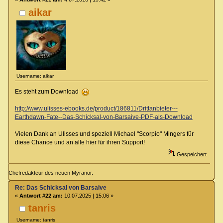
aikar
Username: aikar
Es steht zum Download
http://www.ulisses-ebooks.de/product/186811/Drittanbieter---
Earthdawn-Fate--Das-Schicksal-von-Barsaive-PDF-als-Download
Vielen Dank an Ulisses und speziell Michael "Scorpio" Mingers für
diese Chance und an alle hier für ihren Support!
Gespeichert
Chefredakteur des neuen Myranor.
Re: Das Schicksal von Barsaive
«
Antwort #22 am:
10.07.2025 | 15:06 »
tanris
Username: tanris