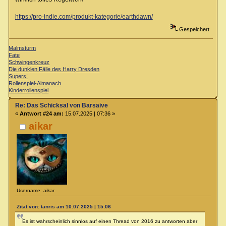
https://pro-indie.com/produkt-kategorie/earthdawn/
Gespeichert
Malmsturm
Fate
Schwingenkreuz
Die dunklen Fälle des Harry Dresden
Supers!
Rollenspiel-Almanach
Kinderrollenspiel
Re: Das Schicksal von Barsaive
«
Antwort #24 am:
15.07.2025 | 07:36 »
aikar
Username: aikar
Zitat von: tanris am 10.07.2025 | 15:06
Es ist wahrscheinlich sinnlos auf einen Thread von 2016 zu antworten aber