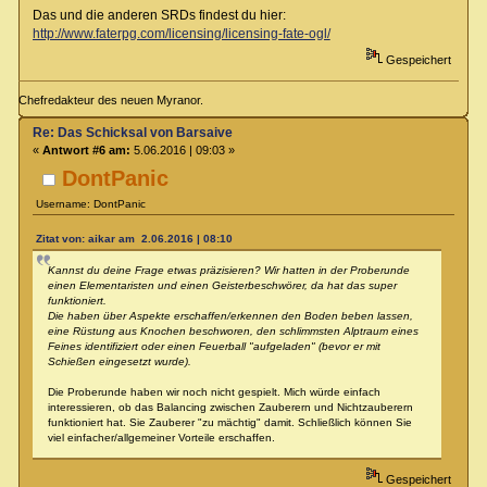
Das und die anderen SRDs findest du hier:
http://www.faterpg.com/licensing/licensing-fate-ogl/
Gespeichert
Chefredakteur des neuen Myranor.
Re: Das Schicksal von Barsaive
«
Antwort #6 am:
5.06.2016 | 09:03 »
DontPanic
Username: DontPanic
Zitat von: aikar am 2.06.2016 | 08:10
Kannst du deine Frage etwas präzisieren? Wir hatten in der Proberunde
einen Elementaristen und einen Geisterbeschwörer, da hat das super
funktioniert.
Die haben über Aspekte erschaffen/erkennen den Boden beben lassen,
eine Rüstung aus Knochen beschworen, den schlimmsten Alptraum eines
Feines identifiziert oder einen Feuerball "aufgeladen" (bevor er mit
Schießen eingesetzt wurde).
Die Proberunde haben wir noch nicht gespielt. Mich würde einfach
interessieren, ob das Balancing zwischen Zauberern und Nichtzauberern
funktioniert hat. Sie Zauberer "zu mächtig" damit. Schließlich können Sie
viel einfacher/allgemeiner Vorteile erschaffen.
Gespeichert