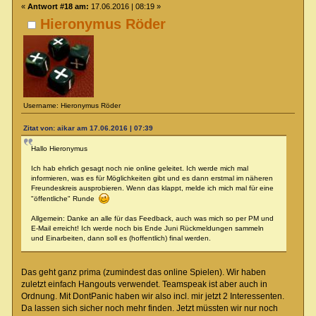
«
Antwort #18 am:
17.06.2016 | 08:19 »
Hieronymus Röder
Username: Hieronymus Röder
Zitat von: aikar am 17.06.2016 | 07:39
Hallo Hieronymus
Ich hab ehrlich gesagt noch nie online geleitet. Ich werde mich mal
informieren, was es für Möglichkeiten gibt und es dann erstmal im näheren
Freundeskreis ausprobieren. Wenn das klappt, melde ich mich mal für eine
"öffentliche" Runde
Allgemein: Danke an alle für das Feedback, auch was mich so per PM und
E-Mail erreicht! Ich werde noch bis Ende Juni Rückmeldungen sammeln
und Einarbeiten, dann soll es (hoffentlich) final werden.
Das geht ganz prima (zumindest das online Spielen). Wir haben
zuletzt einfach Hangouts verwendet. Teamspeak ist aber auch in
Ordnung. Mit DontPanic haben wir also incl. mir jetzt 2 Interessenten.
Da lassen sich sicher noch mehr finden. Jetzt müssten wir nur noch