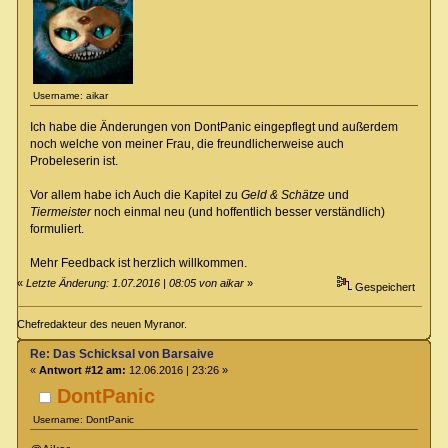
Username: aikar
Ich habe die Änderungen von DontPanic eingepflegt und außerdem
noch welche von meiner Frau, die freundlicherweise auch
Probeleserin ist.
Vor allem habe ich Auch die Kapitel zu
Geld & Schätze
und
Tiermeister
noch einmal neu (und hoffentlich besser verständlich)
formuliert.
Mehr Feedback ist herzlich willkommen.
«
Letzte Änderung: 1.07.2016 | 08:05 von aikar
»
Gespeichert
Chefredakteur des neuen Myranor.
Re: Das Schicksal von Barsaive
«
Antwort #12 am:
12.06.2016 | 23:26 »
DontPanic
Username: DontPanic