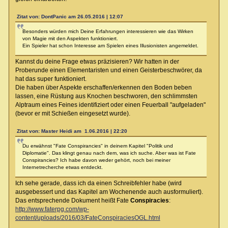
Zitat von: DontPanic am 26.05.2016 | 12:07
Besonders würden mich Deine Erfahrungen interessieren wie das Wirken
von Magie mit den Aspekten funktioniert.
Ein Spieler hat schon Interesse am Spielen eines Illusionisten angemeldet.
Kannst du deine Frage etwas präzisieren? Wir hatten in der
Proberunde einen Elementaristen und einen Geisterbeschwörer, da
hat das super funktioniert.
Die haben über Aspekte erschaffen/erkennen den Boden beben
lassen, eine Rüstung aus Knochen beschworen, den schlimmsten
Alptraum eines Feines identifiziert oder einen Feuerball "aufgeladen"
(bevor er mit Schießen eingesetzt wurde).
Zitat von: Master Heidi am 1.06.2016 | 22:20
Du erwähnst "Fate Conspirancies" in deinem Kapitel "Politik und
Diplomatie". Das klingt genau nach dem, was ich suche. Aber was ist Fate
Conspirancies? Ich habe davon weder gehört, noch bei meiner
Internetrecherche etwas entdeckt.
Ich sehe gerade, dass ich da einen Schreibfehler habe (wird
ausgebessert und das Kapitel am Wochenende auch ausformuliert).
Das entsprechende Dokument heißt Fate
Conspiracies
:
http://www.faterpg.com/wp-
content/uploads/2016/03/FateConspiraciesOGL.html