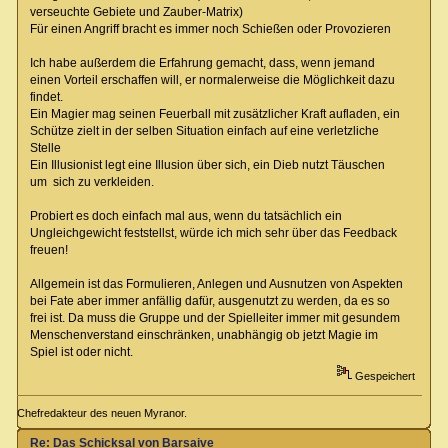
verseuchte Gebiete und Zauber-Matrix)
Für einen Angriff bracht es immer noch Schießen oder Provozieren
Ich habe außerdem die Erfahrung gemacht, dass, wenn jemand
einen Vorteil erschaffen will, er normalerweise die Möglichkeit dazu
findet.
Ein Magier mag seinen Feuerball mit zusätzlicher Kraft aufladen, ein
Schütze zielt in der selben Situation einfach auf eine verletzliche
Stelle
Ein Illusionist legt eine Illusion über sich, ein Dieb nutzt Täuschen
um sich zu verkleiden.
Probiert es doch einfach mal aus, wenn du tatsächlich ein
Ungleichgewicht feststellst, würde ich mich sehr über das Feedback
freuen!
Allgemein ist das Formulieren, Anlegen und Ausnutzen von Aspekten
bei Fate aber immer anfällig dafür, ausgenutzt zu werden, da es so
frei ist. Da muss die Gruppe und der Spielleiter immer mit gesundem
Menschenverstand einschränken, unabhängig ob jetzt Magie im
Spiel ist oder nicht.
Gespeichert
Chefredakteur des neuen Myranor.
Re: Das Schicksal von Barsaive