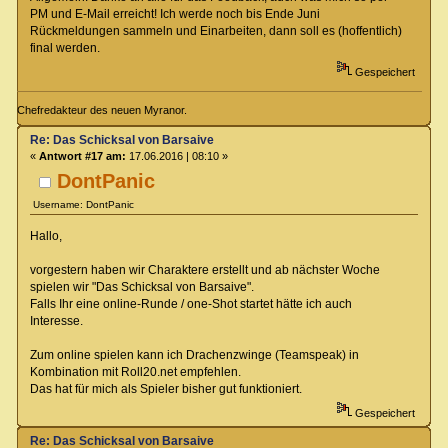
PM und E-Mail erreicht! Ich werde noch bis Ende Juni
Rückmeldungen sammeln und Einarbeiten, dann soll es (hoffentlich)
final werden.
Gespeichert
Chefredakteur des neuen Myranor.
Re: Das Schicksal von Barsaive
«
Antwort #17 am:
17.06.2016 | 08:10 »
DontPanic
Username: DontPanic
Hallo,
vorgestern haben wir Charaktere erstellt und ab nächster Woche
spielen wir "Das Schicksal von Barsaive".
Falls Ihr eine online-Runde / one-Shot startet hätte ich auch
Interesse.
Zum online spielen kann ich Drachenzwinge (Teamspeak) in
Kombination mit Roll20.net empfehlen.
Das hat für mich als Spieler bisher gut funktioniert.
Gespeichert
Re: Das Schicksal von Barsaive