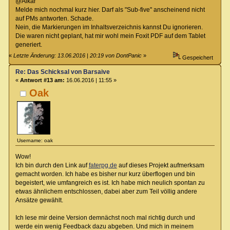
@Aikar
Melde mich nochmal kurz hier. Darf als "Sub-five" anscheinend nicht
auf PMs antworten. Schade.
Nein, die Markierungen im Inhaltsverzeichnis kannst Du ignorieren.
Die waren nicht geplant, hat mir wohl mein Foxit PDF auf dem Tablet
generiert.
«
Letzte Änderung: 13.06.2016 | 20:19 von DontPanic
»
Gespeichert
Re: Das Schicksal von Barsaive
«
Antwort #13 am:
16.06.2016 | 11:55 »
Oak
Username: oak
Wow!
Ich bin durch den Link auf
faterpg.de
auf dieses Projekt aufmerksam
gemacht worden. Ich habe es bisher nur kurz überflogen und bin
begeistert, wie umfangreich es ist. Ich habe mich neulich spontan zu
etwas ähnlichem entschlossen, dabei aber zum Teil völlig andere
Ansätze gewählt.
Ich lese mir deine Version demnächst noch mal richtig durch und
werde ein wenig Feedback dazu abgeben. Und mich in meinem