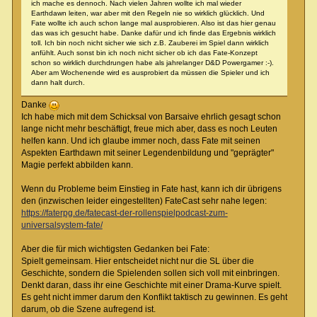
ich mache es dennoch. Nach vielen Jahren wollte ich mal wieder
Earthdawn leiten, war aber mit den Regeln nie so wirklich glücklich. Und
Fate wollte ich auch schon lange mal ausprobieren. Also ist das hier genau
das was ich gesucht habe. Danke dafür und ich finde das Ergebnis wirklich
toll. Ich bin noch nicht sicher wie sich z.B. Zauberei im Spiel dann wirklich
anfühlt. Auch sonst bin ich noch nicht sicher ob ich das Fate-Konzept
schon so wirklich durchdrungen habe als jahrelanger D&D Powergamer :-).
Aber am Wochenende wird es ausprobiert da müssen die Spieler und ich
dann halt durch.
Danke
Ich habe mich mit dem Schicksal von Barsaive ehrlich gesagt schon
lange nicht mehr beschäftigt, freue mich aber, dass es noch Leuten
helfen kann. Und ich glaube immer noch, dass Fate mit seinen
Aspekten Earthdawn mit seiner Legendenbildung und "geprägter"
Magie perfekt abbilden kann.
Wenn du Probleme beim Einstieg in Fate hast, kann ich dir übrigens
den (inzwischen leider eingestellten) FateCast sehr nahe legen:
https://faterpg.de/fatecast-der-rollenspielpodcast-zum-
universalsystem-fate/
Aber die für mich wichtigsten Gedanken bei Fate:
Spielt gemeinsam. Hier entscheidet nicht nur die SL über die
Geschichte, sondern die Spielenden sollen sich voll mit einbringen.
Denkt daran, dass ihr eine Geschichte mit einer Drama-Kurve spielt.
Es geht nicht immer darum den Konflikt taktisch zu gewinnen. Es geht
darum, ob die Szene aufregend ist.