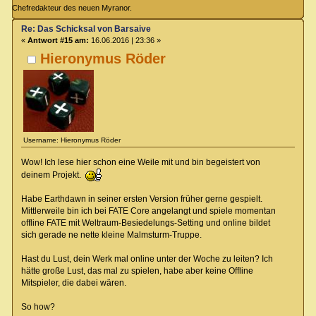
Chefredakteur des neuen Myranor.
Re: Das Schicksal von Barsaive
«
Antwort #15 am:
16.06.2016 | 23:36 »
Hieronymus Röder
Username: Hieronymus Röder
Wow! Ich lese hier schon eine Weile mit und bin begeistert von
deinem Projekt.
Habe Earthdawn in seiner ersten Version früher gerne gespielt.
Mittlerweile bin ich bei FATE Core angelangt und spiele momentan
offline FATE mit Weltraum-Besiedelungs-Setting und online bildet
sich gerade ne nette kleine Malmsturm-Truppe.
Hast du Lust, dein Werk mal online unter der Woche zu leiten? Ich
hätte große Lust, das mal zu spielen, habe aber keine Offline
Mitspieler, die dabei wären.
So how?