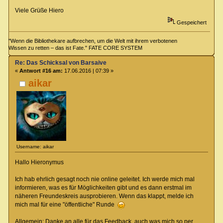
Viele Grüße Hiero
Gespeichert
"Wenn die Bibliothekare aufbrechen, um die Welt mit ihrem verbotenen
Wissen zu retten – das ist Fate." FATE CORE SYSTEM
Re: Das Schicksal von Barsaive
«
Antwort #16 am:
17.06.2016 | 07:39 »
aikar
Username: aikar
Hallo Hieronymus
Ich hab ehrlich gesagt noch nie online geleitet. Ich werde mich mal
informieren, was es für Möglichkeiten gibt und es dann erstmal im
näheren Freundeskreis ausprobieren. Wenn das klappt, melde ich
mich mal für eine "öffentliche" Runde
Allgemein: Danke an alle für das Feedback, auch was mich so per