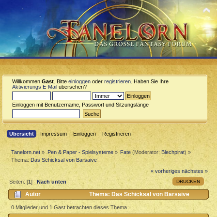
Willkommen
Gast
. Bitte
einloggen
oder
registrieren
. Haben Sie Ihre
Aktivierungs E-Mail
übersehen?
Einloggen mit Benutzername, Passwort und Sitzungslänge
Übersicht
Impressum
Einloggen
Registrieren
Tanelorn.net
»
Pen & Paper - Spielsysteme
»
Fate
(Moderator:
Blechpirat
) »
Thema:
Das Schicksal von Barsaive
« vorheriges
nächstes »
DRUCKEN
Seiten: [
1
]
Nach unten
Autor
Thema: Das Schicksal von Barsaive
(Gelesen 10482 mal)
0 Mitglieder und 1 Gast betrachten dieses Thema.