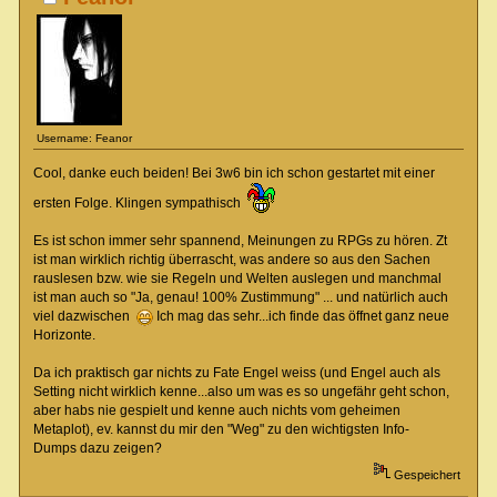
Username: Feanor
Cool, danke euch beiden! Bei 3w6 bin ich schon gestartet mit einer
ersten Folge. Klingen sympathisch
Es ist schon immer sehr spannend, Meinungen zu RPGs zu hören. Zt
ist man wirklich richtig überrascht, was andere so aus den Sachen
rauslesen bzw. wie sie Regeln und Welten auslegen und manchmal
ist man auch so "Ja, genau! 100% Zustimmung" ... und natürlich auch
viel dazwischen
Ich mag das sehr...ich finde das öffnet ganz neue
Horizonte.
Da ich praktisch gar nichts zu Fate Engel weiss (und Engel auch als
Setting nicht wirklich kenne...also um was es so ungefähr geht schon,
aber habs nie gespielt und kenne auch nichts vom geheimen
Metaplot), ev. kannst du mir den "Weg" zu den wichtigsten Info-
Dumps dazu zeigen?
Gespeichert