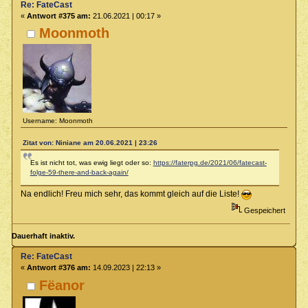
Re: FateCast
«
Antwort #375 am:
21.06.2021 | 00:17 »
Moonmoth
Username: Moonmoth
Zitat von: Niniane am 20.06.2021 | 23:26
Es ist nicht tot, was ewig liegt oder so:
https://faterpg.de/2021/06/fatecast-
folge-59-there-and-back-again/
Na endlich! Freu mich sehr, das kommt gleich auf die Liste!
Gespeichert
Dauerhaft inaktiv.
Re: FateCast
«
Antwort #376 am:
14.09.2023 | 22:13 »
Fëanor