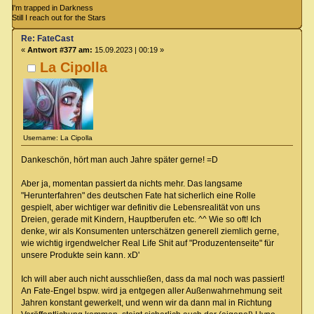
I'm trapped in Darkness
Still I reach out for the Stars
Re: FateCast
«
Antwort #377 am:
15.09.2023 | 00:19 »
La Cipolla
Username: La Cipolla
Dankeschön, hört man auch Jahre später gerne! =D
Aber ja, momentan passiert da nichts mehr. Das langsame
"Herunterfahren" des deutschen Fate hat sicherlich eine Rolle
gespielt, aber wichtiger war definitiv die Lebensrealität von uns
Dreien, gerade mit Kindern, Hauptberufen etc. ^^ Wie so oft! Ich
denke, wir als Konsumenten unterschätzen generell ziemlich gerne,
wie wichtig irgendwelcher Real Life Shit auf "Produzentenseite" für
unsere Produkte sein kann. xD'
Ich will aber auch nicht ausschließen, dass da mal noch was passiert!
An Fate-Engel bspw. wird ja entgegen aller Außenwahrnehmung seit
Jahren konstant gewerkelt, und wenn wir da dann mal in Richtung