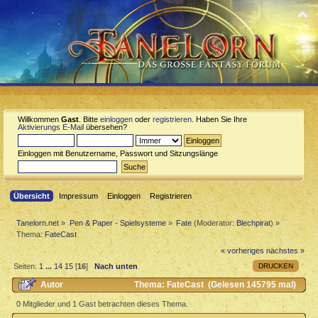
Willkommen
Gast
. Bitte
einloggen
oder
registrieren
. Haben Sie Ihre
Aktivierungs E-Mail
übersehen?
Einloggen mit Benutzername, Passwort und Sitzungslänge
Übersicht
Impressum
Einloggen
Registrieren
Tanelorn.net
»
Pen & Paper - Spielsysteme
»
Fate
(Moderator:
Blechpirat
) »
Thema:
FateCast
« vorheriges
nächstes »
DRUCKEN
Seiten:
1
...
14
15
[
16
]
Nach unten
Autor
Thema: FateCast (Gelesen 145795 mal)
0 Mitglieder und 1 Gast betrachten dieses Thema.