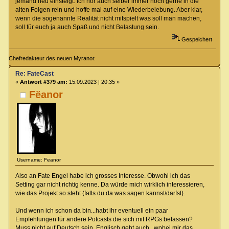
jemand neu einsteigt. Ich hör auch selber immer noch gerne in die
alten Folgen rein und hoffe mal auf eine Wiederbelebung. Aber klar,
wenn die sogenannte Realität nicht mitspielt was soll man machen,
soll für euch ja auch Spaß und nicht Belastung sein.
Gespeichert
Chefredakteur des neuen Myranor.
Re: FateCast
«
Antwort #379 am:
15.09.2023 | 20:35 »
Fëanor
Username: Feanor
Also an Fate Engel habe ich grosses Interesse. Obwohl ich das
Setting gar nicht richtig kenne. Da würde mich wirklich interessieren,
wie das Projekt so steht (falls du da was sagen kannst/darfst).
Und wenn ich schon da bin...habt ihr eventuell ein paar
Empfehlungen für andere Potcasts die sich mit RPGs befassen?
Muss nicht auf Deutsch sein, Englisch geht auch...wobei mir das