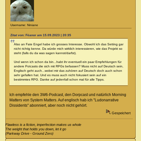
Username: Niniane
Zitat von: Fëanor am 15.09.2023 | 20:35
Also an Fate Engel habe ich grosses Interesse. Obwohl ich das Setting gar
nicht richtig kenne. Da würde mich wirklich interessieren, wie das Projekt so
steht (falls du da was sagen kannst/darfst).
Und wenn ich schon da bin...habt ihr eventuell ein paar Empfehlungen für
andere Potcasts die sich mit RPGs befassen? Muss nicht auf Deutsch sein,
Englisch geht auch...wobei mir das zuhören auf Deutsch doch auch schon
sehr gefallen hat. Und es muss auch nicht fokusiert sein auf ein
bestimmtes RPG. Danke auf jedenfall schon mal für alle Tipps.
Ich empfehle den 3W6-Podcast, den Dorpcast und natürlich Morning
Matters von System Matters. Auf englisch hab ich "Ludonarrative
Dissidents" abonniert, aber noch nicht gehört.
Gespeichert
Flawless is a fiction, imperfection makes us whole
The weight that holds you down, let it go
(Parkway Drive - Ground Zero)