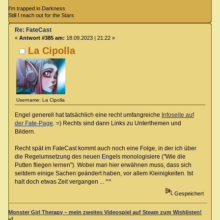
I'm trapped in Darkness
Still I reach out for the Stars
Re: FateCast
«
Antwort #385 am:
18.09.2023 | 21:22 »
La Cipolla
Username: La Cipolla
Engel generell hat tatsächlich eine recht umfangreiche
Infoseite auf
der Fate-Page
. =) Rechts sind dann Links zu Unterthemen und
Bildern.
Recht spät im FateCast kommt auch noch eine Folge, in der ich über
die Regelumsetzung des neuen Engels monologisiere ("Wie die
Putten fliegen lernen"). Wobei man hier erwähnen muss, dass sich
seitdem einige Sachen geändert haben, vor allem Kleinigkeiten. Ist
halt doch etwas Zeit vergangen ... ^^
Gespeichert
Monster Girl Therapy – mein zweites Videospiel auf Steam zum Wishlisten!
=]