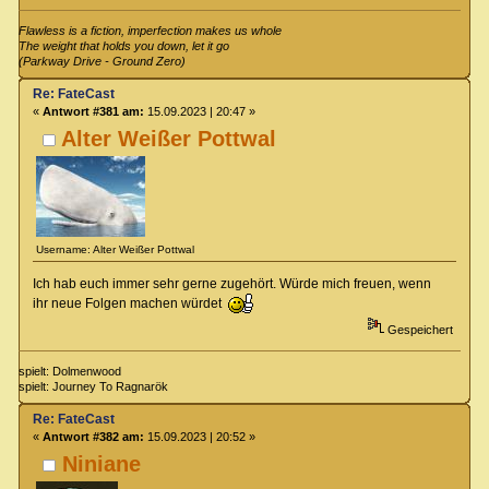
Flawless is a fiction, imperfection makes us whole
The weight that holds you down, let it go
(Parkway Drive - Ground Zero)
Re: FateCast
«
Antwort #381 am:
15.09.2023 | 20:47 »
Alter Weißer Pottwal
Username: Alter Weißer Pottwal
Ich hab euch immer sehr gerne zugehört. Würde mich freuen, wenn
ihr neue Folgen machen würdet
Gespeichert
spielt: Dolmenwood
spielt: Journey To Ragnarök
Re: FateCast
«
Antwort #382 am:
15.09.2023 | 20:52 »
Niniane