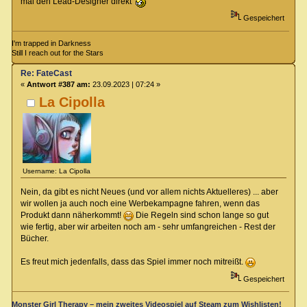
mal den Lead-Designer direkt
Gespeichert
I'm trapped in Darkness
Still I reach out for the Stars
Re: FateCast
«
Antwort #387 am:
23.09.2023 | 07:24 »
La Cipolla
Username: La Cipolla
Nein, da gibt es nicht Neues (und vor allem nichts Aktuelleres) ... aber
wir wollen ja auch noch eine Werbekampagne fahren, wenn das
Produkt dann näherkommt!
Die Regeln sind schon lange so gut
wie fertig, aber wir arbeiten noch am - sehr umfangreichen - Rest der
Bücher.
Es freut mich jedenfalls, dass das Spiel immer noch mitreißt.
Gespeichert
Monster Girl Therapy – mein zweites Videospiel auf Steam zum Wishlisten!