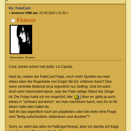
Re: FateCast
«
Antwort #386 am:
22.09.2023 | 22:30 »
Fëanor
Username: Feanor
Cool, danke schon mal dafür, La Cipolla.
Hast du, neben der FateCast Folge, noch mehr Quellen wo man
etwas über die Regelseite von Engel 3te Ed. erfahren kann? Das
oben verlinkte Material ist ja eigentlich nur Setting. Und ich wäre
doch sehr interessiert daran, was der Fate-seitige Stand der Dinge
ist. Die Folge habe ich mir angehört, btw
Aber ev. gibts ja auch
etwas in "schwarz auf weiss", wo man nachlesen kann, was ihr so für
Ideen habt oder hattet etc. .
Seit ihr das eigentlich noch am playtesten oder ists mehr eine Frage
vom "fertig aufschreiben, lektorieren und drucken"?
Sorry, ev. steht das alles im FatEngel thread, aber ich dachte ich frage