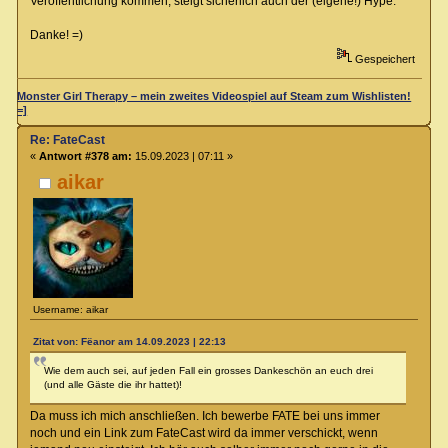
Veröffentlichung kommen, steigt sicherlich auch der (eigene!) Hype.
Danke! =)
Gespeichert
Monster Girl Therapy – mein zweites Videospiel auf Steam zum Wishlisten!
=]
Re: FateCast
«
Antwort #378 am:
15.09.2023 | 07:11 »
aikar
Username: aikar
Zitat von: Fëanor am 14.09.2023 | 22:13
Wie dem auch sei, auf jeden Fall ein grosses Dankeschön an euch drei
(und alle Gäste die ihr hattet)!
Da muss ich mich anschließen. Ich bewerbe FATE bei uns immer
noch und ein Link zum FateCast wird da immer verschickt, wenn