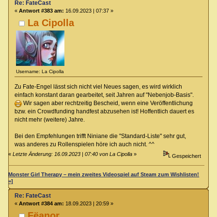
Re: FateCast
«
Antwort #383 am:
16.09.2023 | 07:37 »
La Cipolla
Username: La Cipolla
Zu Fate-Engel lässt sich nicht viel Neues sagen, es wird wirklich
einfach konstant daran gearbeitet, seit Jahren auf "Nebenjob-Basis".
Wir sagen aber rechtzeitig Bescheid, wenn eine Veröffentlichung
bzw. ein Crowdfunding handfest abzusehen ist! Hoffentlich dauert es
nicht mehr (weitere) Jahre.
Bei den Empfehlungen trifft Niniane die "Standard-Liste" sehr gut,
was anderes zu Rollenspielen höre ich auch nicht. ^^
«
Letzte Änderung: 16.09.2023 | 07:40 von La Cipolla
»
Gespeichert
Monster Girl Therapy – mein zweites Videospiel auf Steam zum Wishlisten!
=]
Re: FateCast
«
Antwort #384 am:
18.09.2023 | 20:59 »
Fëanor