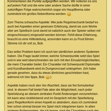
Kommentaren die Punkte aufgegriffen werden. Wir notieren es uns
auf jedem Fall und die eine oder andere Sache dürfte in einer
zukünftigen Folge wahrscheinlich sogar ein Hauptthema oder
zumindest ein großes Nebenthema werden.
Zum Thema schwache Aspekte: Wie jede Regelmechanik bedarf es
auch bei Aspekten einer gewissen Erfahrung, damit sie zum Wohle
aller am Spieltisch (und damit ist natürlich auch der Spieler selber mit
eingeschlossen) eingesetzt werden können. Fehlt diese Erfahrung,
braucht es eine Hilfestellung, ansonsten kann es zu Frust führen.
Stimme ich dir voll zu, Bob.
Das selbe Problem kann ich auch bei sämtlichen anderen Systemen
haben. Die Frage lautet immer, welche Schwerpunkte setzt das Spiel
und in wie weit überschneiden sie sich mit den Einsatzmöglichkeiten,
die mein Charakter bietet. Ein Charakter mit Schwerpunkt Diplomatie
und Kunsthandwerk wird im Dungeoncrawl untergehen. (Ich habe
gerade gesehen, dass du etwas ähnliches geschrieben hast,
während ich hier tippe, Bob.
)
Aspekte haben noch den Vor-/Nachteil, dass sie frei formulierbar
sind. In diesem Fall bietet Fate aber die Möglichkeit, nach jeder
Spielsitzung an diesem zentralen Punkt Änderungen vorzunehmen.
Ich kann also rückblickend und im Gespräch mit der Spielleitung
ganz Regelkonform einen Aspekt so abändern, dass ich zumindest
hier schon einmal besser ins Spiel mich integrieren kann. In allen
anderen Rollenspielen, die ich kenne, sind die Charaktere nach der