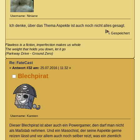
Username: Niniane
Ich denke, über das Thema Aspekte ist auch noch nicht alles gesagt.
Gespeichert
Flawless is a fiction, imperfection makes us whole
The weight that holds you down, let it go
(Parkway Drive - Ground Zero)
Re: FateCast
«
Antwort #32 am:
25.07.2016 | 11:32 »
Blechpirat
Username: Karsten
Dieser Blechpirat ist aber auch ein Powergamer, den darf man nicht
als Maßstab nehmen. Und ein Masochist, der seine Aspekte gerne
reizen lässt und vor allem auch noch selber reizt, was ein ziemlich