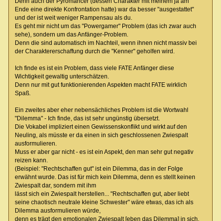
Denn auch der Pyromancer (dessen Charakter mit meinem ja am
Ende eine direkte Konfrontation hatte) war da besser "ausgestattet"
und der ist weit weniger Rampensau als du.
Es geht mir nicht um das "Powergamer" Problem (das ich zwar auch
sehe), sondern um das Anfänger-Problem.
Denn die sind automatisch im Nachteil, wenn ihnen nicht massiv bei
der Charaktererschaffung durch die "Kenner" geholfen wird.
Ich finde es ist ein Problem, dass viele FATE Anfänger diese
Wichtigkeit gewaltig unterschätzen.
Denn nur mit gut funktionierenden Aspekten macht FATE wirklich
Spaß.
Ein zweites aber eher nebensächliches Problem ist die Wortwahl
"Dilemma" - Ich finde, das ist sehr ungünstig übersetzt.
Die Vokabel impliziert einen Gewissenskonflikt und wirkt auf den
Neuling, als müsste er da einen in sich geschlossenen Zwiespalt
ausformulieren.
Muss er aber gar nicht - es ist ein Aspekt, den man sehr gut negativ
reizen kann.
(Beispiel: "Rechtschaffen gut" ist ein Dilemma, das in der Folge
erwähnt wurde. Das ist für mich kein Dilemma, denn es stellt keinen
Zwiespalt dar, sondern mit ihm
lässt sich ein Zwiespalt herstellen... "Rechtschaffen gut, aber liebt
seine chaotisch neutrale kleine Schwester" wäre etwas, das ich als
Dilemma ausformulieren würde,
denn es trägt den emotionalen Zwiespalt [eben das Dilemma] in sich.