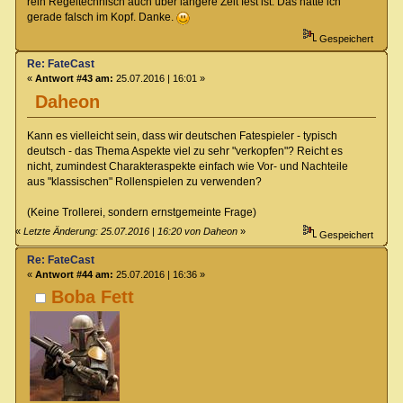
rein Regeltechnisch auch über längere Zeit fest ist. Das hatte ich
gerade falsch im Kopf. Danke.
Gespeichert
Re: FateCast
«
Antwort #43 am:
25.07.2016 | 16:01 »
Daheon
Kann es vielleicht sein, dass wir deutschen Fatespieler - typisch
deutsch - das Thema Aspekte viel zu sehr "verkopfen"? Reicht es
nicht, zumindest Charakteraspekte einfach wie Vor- und Nachteile
aus "klassischen" Rollenspielen zu verwenden?
(Keine Trollerei, sondern ernstgemeinte Frage)
«
Letzte Änderung: 25.07.2016 | 16:20 von Daheon
»
Gespeichert
Re: FateCast
«
Antwort #44 am:
25.07.2016 | 16:36 »
Boba Fett