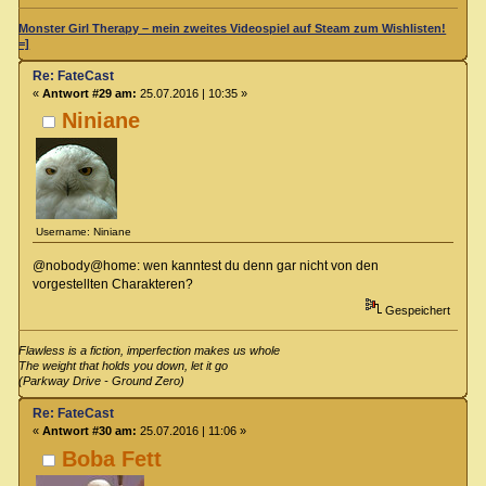
Monster Girl Therapy – mein zweites Videospiel auf Steam zum Wishlisten!
=]
Re: FateCast
«
Antwort #29 am:
25.07.2016 | 10:35 »
Niniane
Username: Niniane
@nobody@home: wen kanntest du denn gar nicht von den
vorgestellten Charakteren?
Gespeichert
Flawless is a fiction, imperfection makes us whole
The weight that holds you down, let it go
(Parkway Drive - Ground Zero)
Re: FateCast
«
Antwort #30 am:
25.07.2016 | 11:06 »
Boba Fett