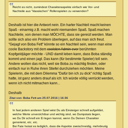
Reicht es nicht, zumindest Charakteraspekte einfach wie Vor- und
Nachteile aus "klassischen" Rollenspielen zu verwenden?
Deshalb ist hier die Antwort nein. Ein harter Nachteil macht keinen
Spaß - einarmig z.B. macht wohl niemanden Spaß. Spaß machen
Nachteile, von denen man MÖCHTE, dass sie gereizt werden. Man
sollte sich also ein Problem überlegen, auf das man sich freut.
"Gejagt von Boba Fett" könnte so ein Nachteil sein, wenn man eine
coole Backstory mit dem
coolsten Admin ever
berühmten
Kopfgeldjäger möchte - UND damit leben kann, dass Boba ständig
kommt und einen jagt. Das kann (für bestimmte Spieler) toll sein.
Andere wollen das nicht, weil sie Boba zu mächtig finden, oder
einfach nur in Ruhe ihren Stiefel durchziehen möchten. Meine
Spielerin, die mit dem Dilemma "Dafür bin ich zu dick" richtig Spaß
hatte, ist ganz anders drauf als ich: Ich würde völlig verrückt werden,
wenn ich nicht mitmachen kann...
Deshalb
Zitat von: Boba Fett am 25.07.2016 | 16:36
In fast jedem anderen Spiel wirst Du als Einsteiger schnell aufgeklärt,
welche Werte unverzichtbar und wichtig sind, wo Dumpstats liegen,
wo Du Dir schnell ein Ei legen kannst, wenn Du Deinen Charakter
generierst, etc. etc.
Bei Fate heisst es lediglich, dass die Aspekte zweischneidig, mehrdeutig