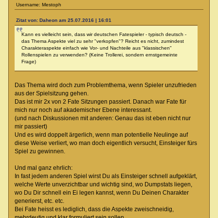
Username: Mestoph
Zitat von: Daheon am 25.07.2016 | 16:01
Kann es vielleicht sein, dass wir deutschen Fatespieler - typisch deutsch -
das Thema Aspekte viel zu sehr "verkopfen"? Reicht es nicht, zumindest
Charakteraspekte einfach wie Vor- und Nachteile aus "klassischen"
Rollenspielen zu verwenden? (Keine Trollerei, sondern ernstgemeinte
Frage)
Das Thema wird doch zum Problemthema, wenn Spieler unzufrieden
aus der Spielsitzung gehen.
Das ist mir 2x von 2 Fate Sitzungen passiert. Danach war Fate für
mich nur noch auf akademischer Ebene interessant.
(und nach Diskussionen mit anderen: Genau das ist eben nicht nur
mir passiert)
Und es wird doppelt ärgerlich, wenn man potentielle Neulinge auf
diese Weise verliert, wo man doch eigentlich versucht, Einsteiger fürs
Spiel zu gewinnen.
Und mal ganz ehrlich:
In fast jedem anderen Spiel wirst Du als Einsteiger schnell aufgeklärt,
welche Werte unverzichtbar und wichtig sind, wo Dumpstats liegen,
wo Du Dir schnell ein Ei legen kannst, wenn Du Deinen Charakter
generierst, etc. etc.
Bei Fate heisst es lediglich, dass die Aspekte zweischneidig,
mehrdeutig und klar formuliert sein sollen.