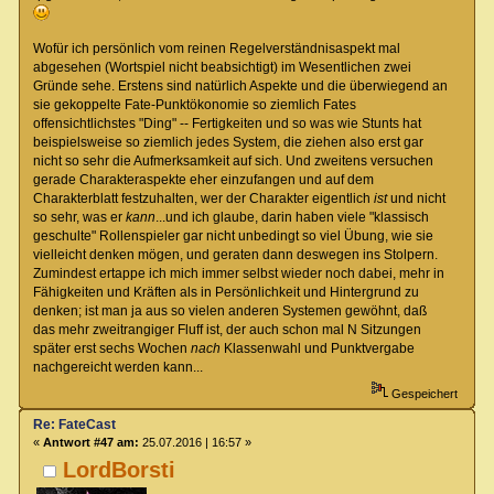
Wofür ich persönlich vom reinen Regelverständnisaspekt mal
abgesehen (Wortspiel nicht beabsichtigt) im Wesentlichen zwei
Gründe sehe. Erstens sind natürlich Aspekte und die überwiegend an
sie gekoppelte Fate-Punktökonomie so ziemlich Fates
offensichtlichstes "Ding" -- Fertigkeiten und so was wie Stunts hat
beispielsweise so ziemlich jedes System, die ziehen also erst gar
nicht so sehr die Aufmerksamkeit auf sich. Und zweitens versuchen
gerade Charakteraspekte eher einzufangen und auf dem
Charakterblatt festzuhalten, wer der Charakter eigentlich
ist
und nicht
so sehr, was er
kann
...und ich glaube, darin haben viele "klassisch
geschulte" Rollenspieler gar nicht unbedingt so viel Übung, wie sie
vielleicht denken mögen, und geraten dann deswegen ins Stolpern.
Zumindest ertappe ich mich immer selbst wieder noch dabei, mehr in
Fähigkeiten und Kräften als in Persönlichkeit und Hintergrund zu
denken; ist man ja aus so vielen anderen Systemen gewöhnt, daß
das mehr zweitrangiger Fluff ist, der auch schon mal N Sitzungen
später erst sechs Wochen
nach
Klassenwahl und Punktvergabe
nachgereicht werden kann...
Gespeichert
Re: FateCast
«
Antwort #47 am:
25.07.2016 | 16:57 »
LordBorsti