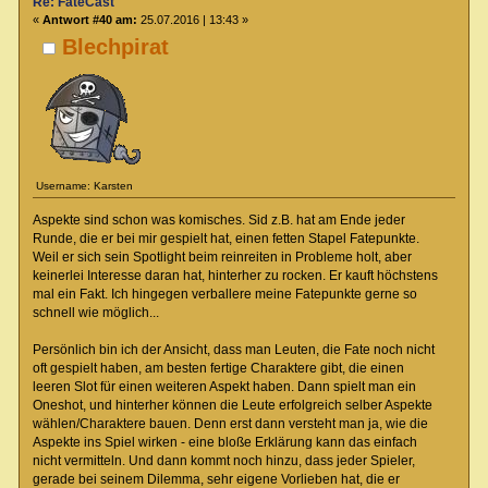
Re: FateCast
«
Antwort #40 am:
25.07.2016 | 13:43 »
Blechpirat
Username: Karsten
Aspekte sind schon was komisches. Sid z.B. hat am Ende jeder
Runde, die er bei mir gespielt hat, einen fetten Stapel Fatepunkte.
Weil er sich sein Spotlight beim reinreiten in Probleme holt, aber
keinerlei Interesse daran hat, hinterher zu rocken. Er kauft höchstens
mal ein Fakt. Ich hingegen verballere meine Fatepunkte gerne so
schnell wie möglich...
Persönlich bin ich der Ansicht, dass man Leuten, die Fate noch nicht
oft gespielt haben, am besten fertige Charaktere gibt, die einen
leeren Slot für einen weiteren Aspekt haben. Dann spielt man ein
Oneshot, und hinterher können die Leute erfolgreich selber Aspekte
wählen/Charaktere bauen. Denn erst dann versteht man ja, wie die
Aspekte ins Spiel wirken - eine bloße Erklärung kann das einfach
nicht vermitteln. Und dann kommt noch hinzu, dass jeder Spieler,
gerade bei seinem Dilemma, sehr eigene Vorlieben hat, die er