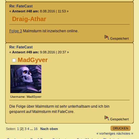
Re: FateCast
«
Antwort #48 am:
8.08.2016 | 11:53 »
Draig-Athar
Folge 3
Malmsturm ist inzwischen online.
Gespeichert
Re: FateCast
«
Antwort #49 am:
9.08.2016 | 20:37 »
MadGyver
Username: MadGyver
Die Folge über Malmsturm ist sehr unterhaltsam und ich bin
gespannt auf Malmsturm mit FateCore.
Gespeichert
DRUCKEN
Seiten:
1
[
2
]
3
4
...
16
Nach oben
« vorheriges
nächstes »