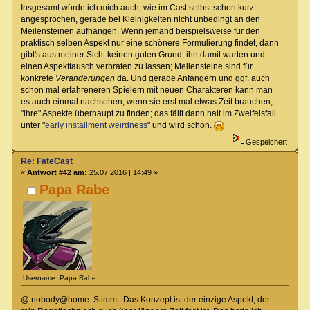
Insgesamt würde ich mich auch, wie im Cast selbst schon kurz
angesprochen, gerade bei Kleinigkeiten nicht unbedingt an den
Meilensteinen aufhängen. Wenn jemand beispielsweise für den
praktisch selben Aspekt nur eine schönere Formulierung findet, dann
gibt's aus meiner Sicht keinen guten Grund, ihn damit warten und
einen Aspekttausch verbraten zu lassen; Meilensteine sind für
konkrete
Veränderungen
da. Und gerade Anfängern und ggf. auch
schon mal erfahreneren Spielern mit neuen Charakteren kann man
es auch einmal nachsehen, wenn sie erst mal etwas Zeit brauchen,
"ihre" Aspekte überhaupt zu finden; das fällt dann halt im Zweifelsfall
unter "
early installment weirdness
" und wird schon.
Gespeichert
Re: FateCast
«
Antwort #42 am:
25.07.2016 | 14:49 »
Papa Rabe
Username: Papa Rabe
@ nobody@home: Stimmt. Das Konzept ist der einzige Aspekt, der