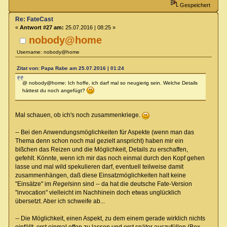
Gespeichert
Re: FateCast
«
Antwort #27 am:
25.07.2016 | 08:25 »
nobody@home
Username: nobody@home
Zitat von: Papa Rabe am 25.07.2016 | 01:24
@ nobody@home: Ich hoffe, ich darf mal so neugierig sein. Welche Details
hättest du noch angefügt?
Mal schauen, ob ich's noch zusammenkriege.
-- Bei den Anwendungsmöglichkeiten für Aspekte (wenn man das
Thema denn schon noch mal gezielt anspricht) haben mir ein
bißchen das Reizen und die Möglichkeit, Details zu erschaffen,
gefehlt. Könnte, wenn ich mir das noch einmal durch den Kopf gehen
lasse und mal wild spekulieren darf, eventuell teilweise damit
zusammenhängen, daß diese Einsatzmöglichkeiten halt keine
"Einsätze" im
Regel
sinn sind -- da hat die deutsche Fate-Version
"invocation" vielleicht im Nachhinein doch etwas unglücklich
übersetzt. Aber ich schweife ab...
-- Die Möglichkeit, einen Aspekt, zu dem einem gerade wirklich nichts
einfällt, erst einmal offen zu lassen und erst später auszufüllen (Box