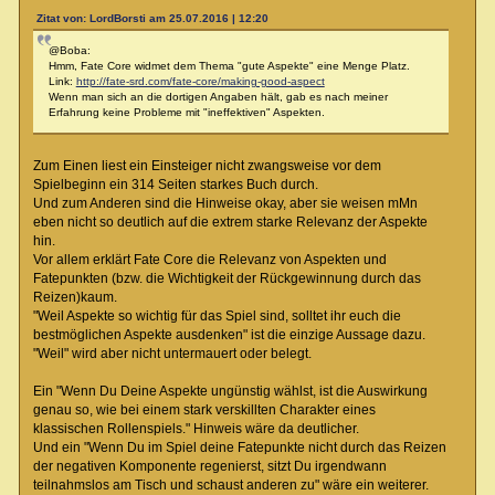
Zitat von: LordBorsti am 25.07.2016 | 12:20
@Boba:
Hmm, Fate Core widmet dem Thema "gute Aspekte" eine Menge Platz.
Link:
http://fate-srd.com/fate-core/making-good-aspect
Wenn man sich an die dortigen Angaben hält, gab es nach meiner
Erfahrung keine Probleme mit "ineffektiven" Aspekten.
Zum Einen liest ein Einsteiger nicht zwangsweise vor dem
Spielbeginn ein 314 Seiten starkes Buch durch.
Und zum Anderen sind die Hinweise okay, aber sie weisen mMn
eben nicht so deutlich auf die extrem starke Relevanz der Aspekte
hin.
Vor allem erklärt Fate Core die Relevanz von Aspekten und
Fatepunkten (bzw. die Wichtigkeit der Rückgewinnung durch das
Reizen)kaum.
"Weil Aspekte so wichtig für das Spiel sind, solltet ihr euch die
bestmöglichen Aspekte ausdenken" ist die einzige Aussage dazu.
"Weil" wird aber nicht untermauert oder belegt.
Ein "Wenn Du Deine Aspekte ungünstig wählst, ist die Auswirkung
genau so, wie bei einem stark verskillten Charakter eines
klassischen Rollenspiels." Hinweis wäre da deutlicher.
Und ein "Wenn Du im Spiel deine Fatepunkte nicht durch das Reizen
der negativen Komponente regenierst, sitzt Du irgendwann
teilnahmslos am Tisch und schaust anderen zu" wäre ein weiterer.