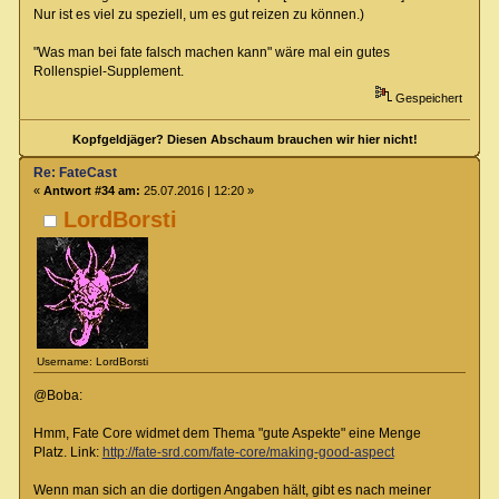
Nur ist es viel zu speziell, um es gut reizen zu können.)
"Was man bei fate falsch machen kann" wäre mal ein gutes
Rollenspiel-Supplement.
Gespeichert
Kopfgeldjäger? Diesen Abschaum brauchen wir hier nicht!
Re: FateCast
«
Antwort #34 am:
25.07.2016 | 12:20 »
LordBorsti
Username: LordBorsti
@Boba:
Hmm, Fate Core widmet dem Thema "gute Aspekte" eine Menge
Platz. Link:
http://fate-srd.com/fate-core/making-good-aspect
Wenn man sich an die dortigen Angaben hält, gibt es nach meiner