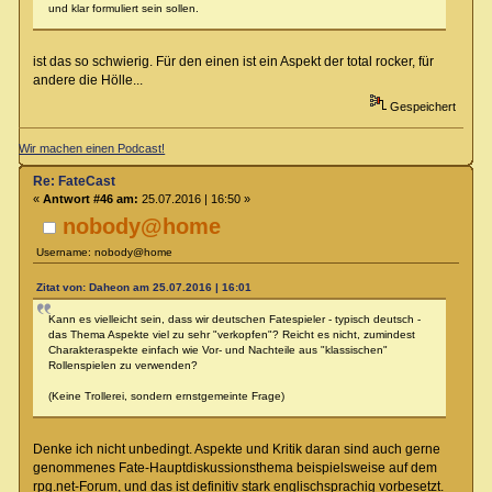
und klar formuliert sein sollen.
ist das so schwierig. Für den einen ist ein Aspekt der total rocker, für
andere die Hölle...
Gespeichert
Wir machen einen Podcast!
Re: FateCast
«
Antwort #46 am:
25.07.2016 | 16:50 »
nobody@home
Username: nobody@home
Zitat von: Daheon am 25.07.2016 | 16:01
Kann es vielleicht sein, dass wir deutschen Fatespieler - typisch deutsch -
das Thema Aspekte viel zu sehr "verkopfen"? Reicht es nicht, zumindest
Charakteraspekte einfach wie Vor- und Nachteile aus "klassischen"
Rollenspielen zu verwenden?
(Keine Trollerei, sondern ernstgemeinte Frage)
Denke ich nicht unbedingt. Aspekte und Kritik daran sind auch gerne
genommenes Fate-Hauptdiskussionsthema beispielsweise auf dem
rpg.net-Forum, und das ist definitiv stark englischsprachig vorbesetzt.