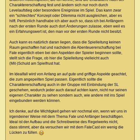
Charaktererschaffung fest und ändern sich nur noch durch
Levelaufstieg oder besondere Ereignisse im Spiel. Das kann zwar
ein "schlechtes" Konzept oder Dilemma nicht ausgleichen, aber es
hilft. Persönlich handhabe ich aber auch so, dass ich bei Anfängern
nach der ersten Runde auch dort Änderungen zulasse, eben weil es
ein Erfahrungswert ist, den man vor der ersten Runde nicht besitzt.
Auch kann es natürlich daran liegen, dass die Spielleitung keinen
Raum geschaffen hat und nachdem die Abenteuererschaffung bei
Fate eigentlich eben bei den Aspekten der Spieler beginnen sollte,
stellt sich die Frage, ob hier die Spielleitung vielleicht auch
(Mit-)Schuld am Spielfrust hat.
Im Idealfall wird von Anfang an auf gute und griffige Aspekte geachtet,
die zum angepeilten Spiel passen. Eigentlich sollte die
Charaktererschaffung auch in der Gruppe mit Einbindung der SL
geschehen, wodurch jeder auch darauf achten kann, nicht nur seinen
eigenen Charakter zu sehen sondern auch, wie andere mit ins Spiel
eingebunden werden können.
Ich denke, auf die Wichtigkeit gehen wir nochmal ein, wenn wir uns in
irgendeiner Weise mit dem Thema Fate und Anfänger beschäftigen.
Ideal ist der Aufbau und die Schreibweise des Regelwerks nicht,
dass stimmt, aber da versuchen wir mit dem FateCast ein wenig die
Lücken zu füllen.