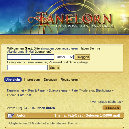
Willkommen
Gast
. Bitte
einloggen
oder
registrieren
. Haben Sie Ihre
Aktivierungs E-Mail
übersehen?
Einloggen mit Benutzername, Passwort und Sitzungslänge
Übersicht
Impressum
Einloggen
Registrieren
Tanelorn.net
»
Pen & Paper - Spielsysteme
»
Fate
(Moderator:
Blechpirat
) »
Thema:
FateCast
« vorheriges
nächstes »
DRUCKEN
Seiten:
1
[
2
]
3
4
...
16
Nach unten
Autor
Thema: FateCast (Gelesen 145806 mal)
0 Mitglieder und 2 Gäste betrachten dieses Thema.