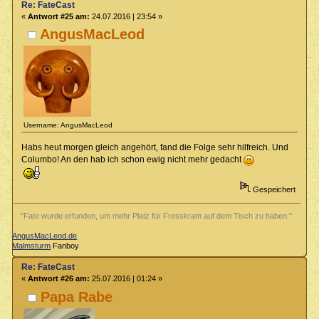
Re: FateCast
«
Antwort #25 am:
24.07.2016 | 23:54 »
AngusMacLeod
Username: AngusMacLeod
Habs heut morgen gleich angehört, fand die Folge sehr hilfreich. Und
Columbo! An den hab ich schon ewig nicht mehr gedacht
Gespeichert
"Fate wurde erfunden, um mehr Platz für Fresskram auf dem Tisch zu haben."
AngusMacLeod.de
Malmsturm
Fanboy
Re: FateCast
«
Antwort #26 am:
25.07.2016 | 01:24 »
Papa Rabe