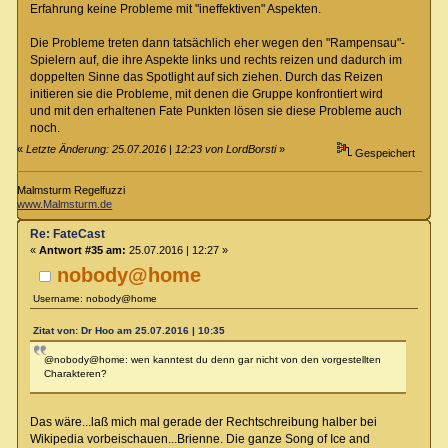
Erfahrung keine Probleme mit "ineffektiven" Aspekten.
Die Probleme treten dann tatsächlich eher wegen den "Rampensau"-
Spielern auf, die ihre Aspekte links und rechts reizen und dadurch im
doppelten Sinne das Spotlight auf sich ziehen. Durch das Reizen
initieren sie die Probleme, mit denen die Gruppe konfrontiert wird
und mit den erhaltenen Fate Punkten lösen sie diese Probleme auch
noch.
«
Letzte Änderung: 25.07.2016 | 12:23 von LordBorsti
»
Gespeichert
Malmsturm Regelfuzzi
www.Malmsturm.de
Re: FateCast
«
Antwort #35 am:
25.07.2016 | 12:27 »
nobody@home
Username: nobody@home
Zitat von: Dr Hoo am 25.07.2016 | 10:35
@nobody@home: wen kanntest du denn gar nicht von den vorgestellten
Charakteren?
Das wäre...laß mich mal gerade der Rechtschreibung halber bei
Wikipedia vorbeischauen...Brienne. Die ganze Song of Ice and