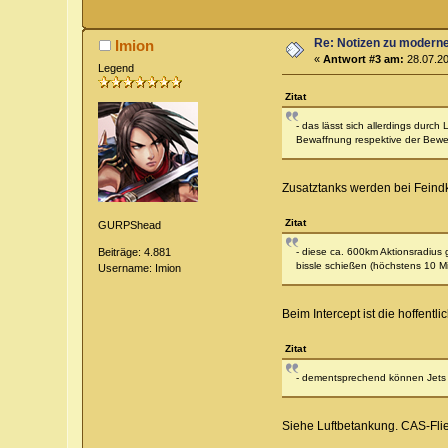
Re: Notizen zu modern
Imion
«
Antwort #3 am:
28.07.20
Legend
Zitat
- das lässt sich allerdings durc
Bewaffnung respektive der Beweg
Zusatztanks werden bei Feindk
Zitat
GURPShead
Beiträge: 4.881
- diese ca. 600km Aktionsradius 
bissle schießen (höchstens 10 M
Username: Imion
Beim Intercept ist die hoffent
Zitat
- dementsprechend können Jets a
Siehe Luftbetankung. CAS-Fli