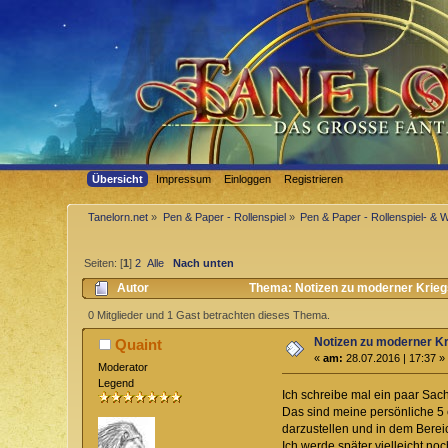
Übersicht
Impressum
Einloggen
Registrieren
Tanelorn.net
»
Pen & Paper - Rollenspiel
»
Pen & Paper - Rollenspiel- & 
Seiten: [
1
]
2
Alle
Nach unten
Autor
Thema: Notizen zu moderner Krieg
0 Mitglieder und 1 Gast betrachten dieses Thema.
Notizen zu moderner K
Quaint
«
am:
28.07.2016 | 17:37 »
Moderator
Legend
Ich schreibe mal ein paar Sach
Das sind meine persönliche 5 
darzustellen und in dem Bere
Ich werde später vielleicht no