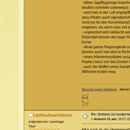
- ältere Jagdflugzeuge brauche
deutlich schneller unterwegs
- wird man in der Luft angegri
dass Piloten auch irgendwelch
nicht nur für den Kurvenkamp
entgehen, als wenn man voll b
- ungewohnt wird vielleicht s
Extremfall können die sogar R
Kurve
- diese ganze Flugzeugkiste is
können auch mal eher in Rich
- einen Infanteriesoldaten aus
Raptor) dann von den Kosten h
- auch die Waffen eines Kampf
Millionen kosten mag
Besucht meine Spielkiste
- Allerl
,___,
[o.o]
/)__)
-"--"-
Re: Notizen zu modern
Lichtschwerttänzer
«
Antwort #1 am:
28.07.20
enigmatischer Lensträger
Titan
MKn nach ist die Überlebensfä