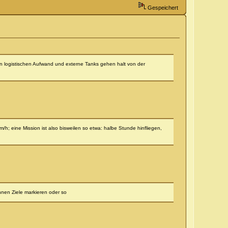
Gespeichert
hen logistischen Aufwand und externe Tanks gehen halt von der
/h; eine Mission ist also bisweilen so etwa: halbe Stunde hinfliegen,
hnen Ziele markieren oder so