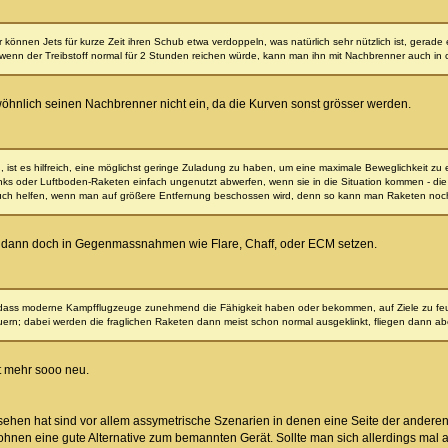
können Jets für kurze Zeit ihren Schub etwa verdoppeln, was natürlich sehr nützlich ist, gerad
wenn der Treibstoff normal für 2 Stunden reichen würde, kann man ihn mit Nachbrenner auch in 
öhnlich seinen Nachbrenner nicht ein, da die Kurven sonst grösser werden.
n, ist es hilfreich, eine möglichst geringe Zuladung zu haben, um eine maximale Beweglichkeit zu 
s oder Luftboden-Raketen einfach ungenutzt abwerfen, wenn sie in die Situation kommen - die
uch helfen, wenn man auf größere Entfernung beschossen wird, denn so kann man Raketen noch 
h dann doch in Gegenmassnahmen wie Flare, Chaff, oder ECM setzen.
, dass moderne Kampfflugzeuge zunehmend die Fähigkeit haben oder bekommen, auf Ziele zu feuern
ern; dabei werden die fraglichen Raketen dann meist schon normal ausgeklinkt, fliegen dann a
ht mehr sooo neu.
esehen hat sind vor allem assymetrische Szenarien in denen eine Seite der andere
ohnen eine gute Alternative zum bemannten Gerät. Sollte man sich allerdings ma