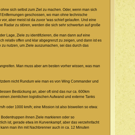
n ohne sich selbst zum Ziel zu machen. Oder, wenn man sich
auf Entfernungen geschossen, wo man ohne technische
or, aber meist ist da zuvor 'was schief gelaufen. Und eine
che Radar zu stören, werden die sich sehr schwertun auf große
 der Lage, Ziele zu identifizieren, die man dann auf eine
h relativ offen und klar abgegrenzt zu zeigen, und dann ist es
zu nutzen, um Ziele auszumachen, sei das durch das
e angreifen. Man muss aber am besten vorher wissen, was man
er trotzdem nicht Rundum wie man es von Wing Commander und
dessen Bestückung an, aber oft sind das nur ca. 600km
h einen ziemlichen logistischen Aufwand und externe Tanks
m/h oder 1000 km/h; eine Mission ist also bisweilen so etwa:
s Bodentruppen ihnen Ziele markieren oder so
lich ist, gerade etwa im Kurvenkampf, aber das verzehnfacht
, kann man ihn mit Nachbrenner auch in ca. 12 Minuten