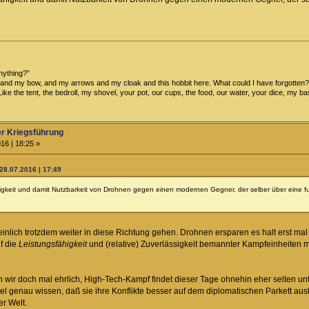
anything?”
and my bow, and my arrows and my cloak and this hobbit here. What could I have forgotten?
ff? Like the tent, the bedroll, my shovel, your pot, our cups, the food, our water, your dice, my
er Kriegsführung
16 | 18:25 »
28.07.2016 | 17:49
gkeit und damit Nutzbarkeit von Drohnen gegen einen modernen Gegner, der selber über eine funk
inlich trotzdem weiter in diese Richtung gehen. Drohnen ersparen es halt erst mal
f die
Leistungsfähigkeit
und (relative) Zuverlässigkeit bemannter Kampfeinheiten 
n wir doch mal ehrlich, High-Tech-Kampf findet dieser Tage ohnehin eher selten unt
 genau wissen, daß sie ihre Konflikte besser auf dem diplomatischen Parkett austr
er Welt.