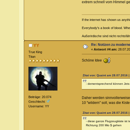
extrem schnell vom Himmel ge
If the internet has shown us anyth
Everybody's a book of blood. Whe
Außerirdische sind nicht rechtsfäh
Re: Notizen zu modern
YY
«
Antwort #4 am:
28.07.20
True King
Titan
Schöne Idee
Zitat von: Quaint am 28.07.2016 |
- dementsprechend können Jets a
Beiträge: 20.074
Daher werden sinnvollerweise a
Geschlecht:
10 "wildern" soll, was die Kist
Username: YY
Zitat von: Quaint am 28.07.2016 |
- diese ganze Flugzeugkiste ist 
Richtung 200 Mio $ gehen