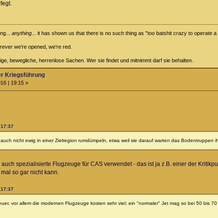
fegt.
ing...
anything
... it has shown us that there is no such thing as "too batshit crazy to operate 
rever we're opened, we're red.
ige, bewegliche, herrenlose Sachen. Wer sie findet und mitnimmt darf sie behalten.
er Kriegsführung
16 | 19:15 »
 17:37
uch nicht ewig in einer Zielregion rumdümpeln, etwa weil sie darauf warten das Bodentruppen i
uch spezialisierte Flugzeuge für CAS verwendet - das ist ja z.B. einer der Kritikp
e mal so gar nicht kann.
 17:37
teuer, vor allem die modernen Flugzeuge kosten sehr viel; ein "normaler" Jet mag so bei 50 bis 7