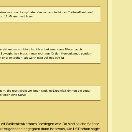
e etwa im Kurvenkampf, aber das verzehnfacht den Treibstoffverbrauch
ca. 12 Minuten verblasen
erreichen; es ist nicht gänzlich unbekannt, dass Piloten auch
 Beweglichkeit braucht man nicht nur für den Kurvenkampf, sondern
eher entgehen, als wenn man voll bepackt ist
, die nicht direkt vor ihnen sind; im Extremfall können die sogar
ber eben eine Kurve
n oft Wolkenkratzerhoch überlegen war. Da sind solche Spässe
l auf Augenhöhe begegnen dann ist sowas, wie LST schon sagte