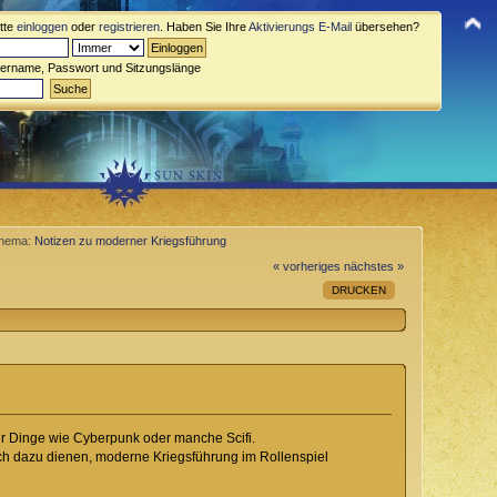
itte
einloggen
oder
registrieren
. Haben Sie Ihre
Aktivierungs E-Mail
übersehen?
zername, Passwort und Sitzungslänge
hema:
Notizen zu moderner Kriegsführung
« vorheriges
nächstes »
DRUCKEN
für Dinge wie Cyberpunk oder manche Scifi.
ich dazu dienen, moderne Kriegsführung im Rollenspiel