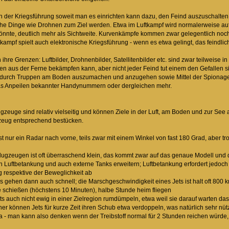
in der Kriegsführung soweit man es einrichten kann dazu, den Feind auszuschalte
iche Dinge wie Drohnen zum Ziel werden. Etwa im Luftkampf wird normalerweise 
önnte, deutlich mehr als Sichtweite. Kurvenkämpfe kommen zwar gelegentlich noch v
tkampf spielt auch elektronische Kriegsführung - wenn es etwa gelingt, das feindli
hre Grenzen: Luftbilder, Drohnenbilder, Satellitenbilder etc. sind zwar teilweise in
n aus der Ferne bekämpfen kann, aber nicht jeder Feind tut einem den Gefallen sic
 durch Truppen am Boden auszumachen und anzugehen sowie Mittel der Spionage 
as Anpeilen bekannter Handynummern oder dergleichen mehr.
zeuge sind relativ vielseitig und können Ziele in der Luft, am Boden und zur Se
gzeug entsprechend bestücken.
ist nur ein Radar nach vorne, teils zwar mit einem Winkel von fast 180 Grad, ab
flugzeugen ist oft überraschend klein, das kommt zwar auf das genaue Modell und 
rch Luftbetankung und auch externe Tanks erweitern; Luftbetankung erfordert jedoc
 respektive der Beweglichkeit ab
s gehen dann auch schnell; die Marschgeschwindigkeit eines Jets ist halt oft 800 k
le schießen (höchstens 10 Minuten), halbe Stunde heim fliegen
 auch nicht ewig in einer Zielregion rumdümpeln, etwa weil sie darauf warten da
r können Jets für kurze Zeit ihren Schub etwa verdoppeln, was natürlich sehr nütz
wa - man kann also denken wenn der Treibstoff normal für 2 Stunden reichen würde