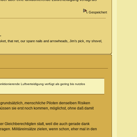
Gespeichert
”
 basket, that net, our spare nails and arrowheads, Jim’s pick, my shovel,
tionierende Luftverteidigung verfügt als gering bis nutzlos
 grundsätzlich,
menschliche
Piloten denselben Risiken
müssen sie erst noch kommen, möglichst, ohne daß damit
er Gleichberechtigten statt, weil die auch gerade dank
agen. Militäreinsätze zielen, wenn schon, eher mal in den