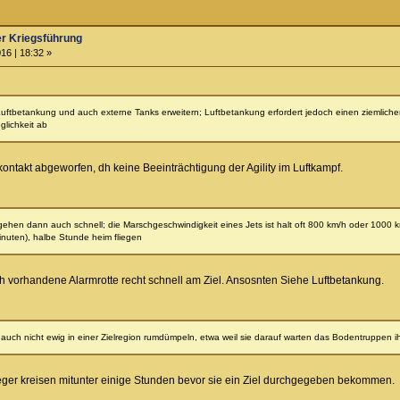
er Kriegsführung
16 | 18:32 »
h Luftbetankung und auch externe Tanks erweitern; Luftbetankung erfordert jedoch einen ziemlic
lichkeit ab
ontakt abgeworfen, dh keine Beeinträchtigung der Agility im Luftkampf.
gehen dann auch schnell; die Marschgeschwindigkeit eines Jets ist halt oft 800 km/h oder 1000 km
inuten), halbe Stunde heim fliegen
lich vorhandene Alarmrotte recht schnell am Ziel. Ansosnten Siehe Luftbetankung.
uch nicht ewig in einer Zielregion rumdümpeln, etwa weil sie darauf warten das Bodentruppen i
eger kreisen mitunter einige Stunden bevor sie ein Ziel durchgegeben bekommen.