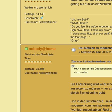
gering bis nutzlos einzustufen.
Wo bin Ich, Wer ist Ich
Beiträge: 14.448
Geschlecht:
“Uh, hey Bob?”
Username: Schwerttänzer
“What Steve?”
“Do you feel like we’ve forgotten 
Sigh. “No Steve. I have my sword 
“I don’t know, like, all of our stu
the tent-pegs…”
“Crap.”
Re: Notizen zu modern
nobody@home
«
Antwort #2 am:
28.07.20
Steht auf der Nerd-Liste
Titan
Zitat von: Lichtschwerttänzer am 
MKn nach ist die Überlebensfähi
Beiträge: 15.808
einzustufen.
Username: nobody@home
Die Entwicklung wird wahrsche
aussetzen zu müssen -- nur au
gleich Skynet online geht.
Und in der Zwischenzeit...seie
moderner Kommunikationsmittel
"weniger respektablen" Rest d