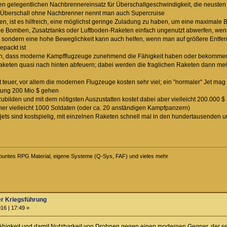
n gelegentlichen Nachbrennereinsatz für Überschallgeschwindigkeit, die neusten br
); Überschall ohne Nachbrenner nennt man auch Supercruise
ffen, ist es hilfreich, eine möglichst geringe Zuladung zu haben, um eine maximale B
e Bomben, Zusatztanks oder Luftboden-Raketen einfach ungenutzt abwerfen, wenn 
f, sondern eine hohe Beweglichkeit kann auch helfen, wenn man auf größere Entf
epackt ist
ein, dass moderne Kampfflugzeuge zunehmend die Fähigkeit haben oder bekommen, auf
aketen quasi nach hinten abfeuern; dabei werden die fraglichen Raketen dann mei
t teuer, vor allem die modernen Flugzeuge kosten sehr viel; ein "normaler" Jet mag 
tung 200 Mio $ gehen
zubilden und mit dem nötigsten Auszustatten kostet dabei aber vielleicht 200.000 $
er vielleicht 1000 Soldaten (oder ca. 20 anständigen Kampfpanzern)
jets sind kostspielig, mit einzelnen Raketen schnell mal in den hundertausenden 
ei buntes RPG Material, eigene Systeme (Q-Sys, FAF) und vieles mehr
er Kriegsführung
16 | 17:49 »
higkeit und damit Nutzbarkeit von Drohnen gegen einen modernen Gegner, der selb