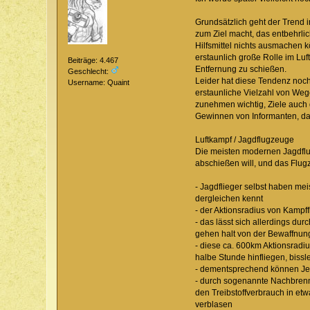
Grundsätzlich geht der Trend 
zum Ziel macht, das entbehrl
Hilfsmittel nichts ausmachen k
erstaunlich große Rolle im Luf
Beiträge: 4.467
Entfernung zu schießen.
Geschlecht:
Leider hat diese Tendenz noch i
Username: Quaint
erstaunliche Vielzahl von Wege
zunehmen wichtig, Ziele auch
Gewinnen von Informanten, d
Luftkampf / Jagdflugzeuge
Die meisten modernen Jagdflug
abschießen will, und das Flu
- Jagdflieger selbst haben me
dergleichen kennt
- der Aktionsradius von Kampf
- das lässt sich allerdings du
gehen halt von der Bewaffnung
- diese ca. 600km Aktionsradiu
halbe Stunde hinfliegen, biss
- dementsprechend können Jets
- durch sogenannte Nachbrenne
den Treibstoffverbrauch in et
verblasen