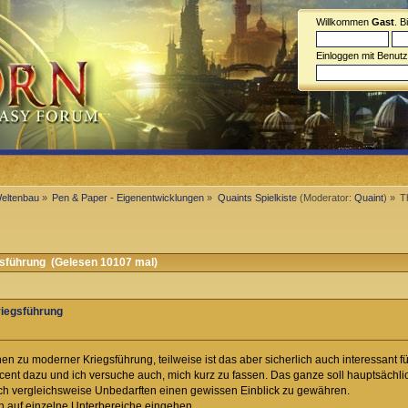
Willkommen
Gast
. B
Einloggen mit Benut
Weltenbau
»
Pen & Paper - Eigenentwicklungen
»
Quaints Spielkiste
(Moderator:
Quaint
) »
T
sführung (Gelesen 10107 mal)
riegsführung
en zu moderner Kriegsführung, teilweise ist das aber sicherlich auch interessant 
cent dazu und ich versuche auch, mich kurz zu fassen. Das ganze soll hauptsächl
ich vergleichsweise Unbedarften einen gewissen Einblick zu gewähren.
ch auf einzelne Unterbereiche eingehen.