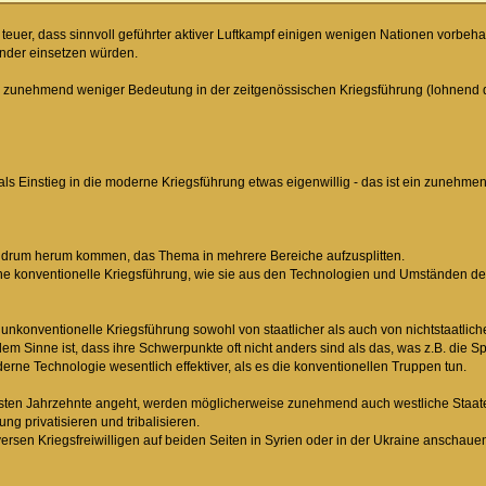
teuer, dass sinnvoll geführter aktiver Luftkampf einigen wenigen Nationen vorbeha
nder einsetzen würden.
S zunehmend weniger Bedeutung in der zeitgenössischen Kriegsführung (lohnend d
 als Einstieg in die moderne Kriegsführung etwas eigenwillig - das ist ein zunehm
ht drum herum kommen, das Thema in mehrere Bereiche aufzusplitten.
ne konventionelle Kriegsführung, wie sie aus den Technologien und Umständen des
unkonventionelle Kriegsführung sowohl von staatlicher als auch von nichtstaatlich
 dem Sinne ist, dass ihre Schwerpunkte oft nicht anders sind als das, was z.B. die S
erne Technologie wesentlich effektiver, als es die konventionellen Truppen tun.
sten Jahrzehnte angeht, werden möglicherweise zunehmend auch westliche Staaten
ng privatisieren und tribalisieren.
ersen Kriegsfreiwilligen auf beiden Seiten in Syrien oder in der Ukraine anschaue