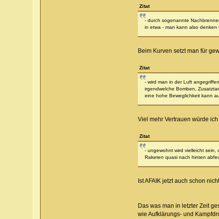
Zitat
- durch sogenannte Nachbrenner 
in etwa - man kann also denken 
Beim Kurven setzt man für gew
Zitat
- wird man in der Luft angegriffe
irgendwelche Bomben, Zusatztank
eine hohe Beweglichkeit kann a
Viel mehr Vertrauen würde ic
Zitat
- ungewohnt wird vielleicht sein
Raketen quasi nach hinten abfeu
Ist AFAIK jetzt auch schon nic
Das was man in letzter Zeit g
wie Aufklärungs- und Kampfdr