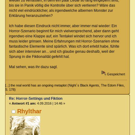
wieder zu verlassen, in dem ein paar Leute so lang eingeperrt sind,
bis sie in Panik völlig die Kontrolle über sich verlieren? Wäre das
nicht viel eindrücklicher, als irgendwelche albernen Monster zur
Erklärung heranzuziehen?
Ich habe diesen Eindruck nicht immer, aber immer mal wieder: Ein
Horror-Szenario beginnt für mich vielversprechend, aber dann geht
irgendwo eine Klappe auf, ein Tentakel windet sich hervor und ich
muss leider grinsen. Meine Erfahrungen mit Horror-Szenarien ohne
fantastische Elemente sind spärlich. Was ich dort erlebt habe, fühlte
sich aber intensiver an... und ich glaube genau deshalb, weil der
Sprung in die Fiktionalität gefehlt hat.
Mal sehen, was ihr dazu sagt.
Gespeichert
[...] the real world has an ongoing metaplot (Night´s Black Agents, The Edom Files,
S. 178)
Re: Horror-Settings und Fiktion
«
Antwort #1 am:
4.09.2016 | 14:46 »
Rhylthar