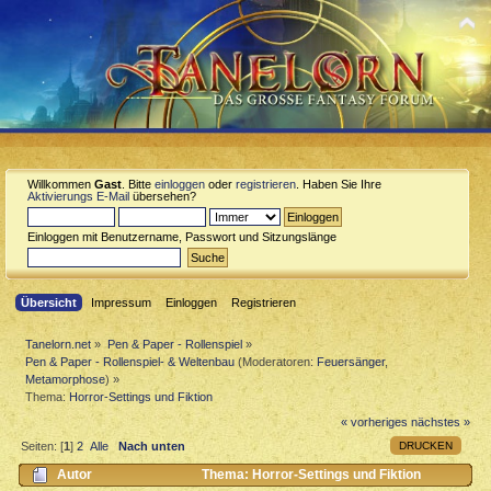
Willkommen
Gast
. Bitte
einloggen
oder
registrieren
. Haben Sie Ihre
Aktivierungs E-Mail
übersehen?
Einloggen mit Benutzername, Passwort und Sitzungslänge
Übersicht
Impressum
Einloggen
Registrieren
Tanelorn.net
»
Pen & Paper - Rollenspiel
»
Pen & Paper - Rollenspiel- & Weltenbau
(Moderatoren:
Feuersänger
,
Metamorphose
) »
Thema:
Horror-Settings und Fiktion
« vorheriges
nächstes »
DRUCKEN
Seiten: [
1
]
2
Alle
Nach unten
Autor
Thema: Horror-Settings und Fiktion