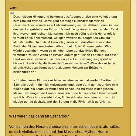
Zitat
Durch diesen Hintergrund bekommt das Abenteuer also eine Verknüpfung
zum Cthulhu-Mythos. Damit geht allerdings zumindest für meinen
Geschmack leider auch eine Fiktionalisierung einher. Während das Grauen
des steckengebliebenen Fahrstuhls und die gestressten und an den Rand
ihrer Nerven gebrachten Menschen mich noch völlig real mit Horror erfüllen,
verpufft der in dem Moment, wo irgendwelche taubengroßen Cthulhu-
Monster auftauchen. Jetzt kann ich grinsen und das Abenteuer in das
Reich der Fiktion verschieben. Alles nur ein Spiel! Grauen vorbei. Was
würde geschehen, wenn so ein Abenteuer auf das fiktive Element
verzichten würde? Wenn es einfach darum geht, einen Fahrstuhl mit heiler
Haut wieder zu verlassen, in dem ein paar Leute so lang eingeperrt sind,
bis sie in Panik völlig die Kontrolle über sich verlieren? Wäre das nicht viel
eindrücklicher, als irgendwelche albernen Monster zur Erklärung
heranzuziehen?
Ich habe diesen Eindruck nicht immer, aber immer mal wieder: Ein Horror-
Szenario beginnt für mich vielversprechend, aber dann geht irgendwo eine
Klappe auf, ein Tentakel windet sich hervor und ich muss leider grinsen.
Meine Erfahrungen mit Horror-Szenarien ohne fantastische Elemente sind
spärlich. Was ich dort erlebt habe, fühlte sich aber intensiver an... und ich
glaube genau deshalb, weil der Sprung in die Fiktionalität gefehlt hat.
Was waren das denn für Szenarios?
Von deinen drei Herangehensweisen her, scheint es mir, als hättest
du dich vielleicht zu sehr auf den klassischen Mythos-Horror