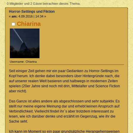
(Gelesen 7224 mal)
0 Mitglieder und 2 Gäste betrachten dieses Thema.
Horror-Settings und Fiktion
«
am:
4.09.2016 | 14:34 »
Chiarina
Username: Chiarina
Seit einiger Zeit gehen mir ein paar Gedanken zu Horror-Settings im
Kopf herum. Ich denke dabei besonders über Hintergründe nach, die
auf unserer realen Welt basieren und halbwegs in modernen Zeiten
spielen (20er Jahre sind noch mit drin, Mittelalter und Science Fiction
aber nicht).
Das Ganze ist alles andere als abgeschlossen und sehr subjektiv. Es
stellt nur meine eigene Meinung dar und erhebt keinen Anspruch auf
Verbindlichkeit. Vielleicht findet ihr´s aber trotzdem interessant zu
lesen, wie ich darüber denke und erzählt im Gegenzug, wie ihr die
Sache seht.
Ich kann im Moment so ein paar grundsätzliche Herangehensweisen