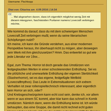
Username: Fischkopp
Zitat von: Chiarina am 4.09.2016 | 14:34
... Mal abgesehen davon, dass ich eigentlich möglichst wenig Zeit mit
diesem misogynen, faschistoiden Puritaner namens Lovecraft verbringen
möchte,
Wie kommst du darauf, dass du mit dem schwierigen Menschen
Lovecraft Zeit verbringen mußt, wenn du seine literarischen
Schöpfungen nutzt?
Ich meine, ich kann die Gründe verstehen, aus einer modernen
Perspektive heraus, ihn überhaupt nicht zu mögen, aber deswegen
sein Werk mit ihm gleichzusetzen? Hmm. Das entwertet so gut wie
jede Literatur vor 19xx...
Egal, zum Thema: Horror ist doch gerade das Umstürzen von
festgeglaubten Werten in einer schockierenden Enthüllung. Sei es
die plötzliche und unerwartete Enthüllung der eigenen Sterblichkeit
(Slasherhorror), sei es das eigene, festgefügte Weltbild
(Lovecraftmythos). Das Leute in Extremsituationen sich extrem
Verhalten ist zwar rollenspieltechnisch interessant, aber eigentlich
kein Horror an sich, oder?
Und Krebsgeschwürgolem kann echt cool sein, denke ich, vor allem
wenn er aus einem SC kommt, aber klar kann das schnell in Komik
umstürzen. Nämlich dann, wenn die Enthüllung keine ist. Ich würde
behaupten, das eine Gruppe, die damit nicht rechnet echt guten