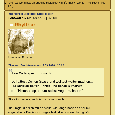
[...] the real world has an ongoing metaplot (Night´s Black Agents, The Edom Files,
S. 178)
Re: Horror-Settings und Fiktion
«
Antwort #17 am:
5.09.2016 | 05:58 »
Rhylthar
Username: Rhylthar
Zitat von: Der Läuterer am 4.09.2016 | 19:29
Kein Widerspruch für mich.
Du hattest Deinen Spass und wolltest weiter machen...
Die anderen hatten Schiss und haben aufgehört...
"Niemand spielt, um selbst Angst zu haben."
D.h.
Okay, Grusel ungleich Angst, stimmt wohl.
Die Frage, die sich mir eh stellt...wie lange hätte das bei mir
angehalten? Der Abnutzungseffekt ist schon ziemlich groß.