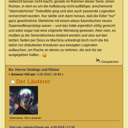
vielleicht besser nicht macht, gerade im Rahmen dieser Serie: einen
Roman, in dem es um die Aufklärung recht auffälliger, anscheinend
"übernatürlicher" Todesfälle ging und also auch passende Legenden
recherchiert wurden. Nur stellte sich dann heraus, daß die Killer "nur"
ganz gewöhnliche Sterbliche mit einem etwas futuristischen neuen
Superwaffenprototyp waren --
und das hätte eigentlich völlig gereicht
und wäre sogar mal eine originelle Wendung gewesen. Aber nein, es
mußten ja die Serienklischees bedient werden und also auf den
letzten Seiten per Deus ex Machina unbedingt doch noch die bis
dahin nur diskutierten Kreaturen aus besagten Legenden
auftauchen, um Rache an denen zu nehmen, die sich für sie
ausgegeben hatten...
Gespeichert
Re: Horror-Settings und Fiktion
«
Antwort #10 am:
4.09.2016 | 18:49 »
Der Läuterer
Username: Der Läuterer
Zitat von: nobody@home am 4.09.2016 | 17:50