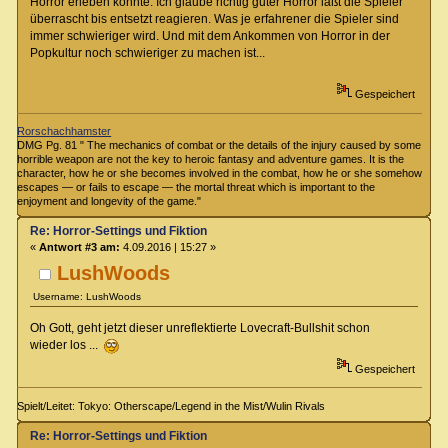
Horror erleben könnte. Ich glaube richtig guter Horror läßt die Spieler
überrascht bis entsetzt reagieren. Was je erfahrener die Spieler sind
immer schwieriger wird. Und mit dem Ankommen von Horror in der
Popkultur noch schwieriger zu machen ist...
Gespeichert
Rorschachhamster
DMG Pg. 81 " The mechanics of combat or the details of the injury caused by some
horrible weapon are not the key to heroic fantasy and adventure games. It is the
character, how he or she becomes involved in the combat, how he or she somehow
escapes — or fails to escape — the mortal threat which is important to the
enjoyment and longevity of the game."
Re: Horror-Settings und Fiktion
«
Antwort #3 am:
4.09.2016 | 15:27 »
LushWoods
Username: LushWoods
Oh Gott, geht jetzt dieser unreflektierte Lovecraft-Bullshit schon
wieder los ...
Gespeichert
Spielt/Leitet: Tokyo: Otherscape/Legend in the Mist/Wulin Rivals
Re: Horror-Settings und Fiktion