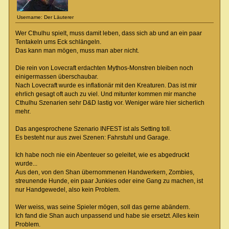
Username: Der Läuterer
Wer Cthulhu spielt, muss damit leben, dass sich ab und an ein paar
Tentakeln ums Eck schlängeln.
Das kann man mögen, muss man aber nicht.
Die rein von Lovecraft erdachten Mythos-Monstren bleiben noch
einigermassen überschaubar.
Nach Lovecraft wurde es inflationär mit den Kreaturen.
Das ist mir
ehrlich gesagt oft auch zu viel. Und mitunter kommen mir manche
Cthulhu Szenarien sehr D&D lastig vor.
Weniger wäre hier sicherlich
mehr.
Das angesprochene Szenario INFEST ist als Setting toll.
Es besteht nur aus zwei Szenen: Fahrstuhl und Garage.
Ich habe noch nie ein Abenteuer so geleitet, wie es abgedruckt
wurde...
Aus den, von den Shan übernommenen Handwerkern, Zombies,
streunende Hunde, ein paar Junkies oder eine Gang zu machen, ist
nur Handgewedel, also kein Problem.
Wer weiss, was seine Spieler mögen, soll das gerne abändern.
Ich fand die Shan auch unpassend und habe sie ersetzt. Alles kein
Problem.