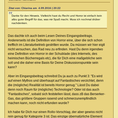
Zitat von: Chiarina am 4.09.2016 | 20:22
Danke für den Hinweis. Vielleicht hast du Recht und Horror ist einfach kein
allzu guter Begriff für das, was mir Spaß macht. Muss ich nochmal drüber
nachdenken.
Das dachte ich auch beim Lesen Deines Eingangsbeitrags.
Andererseits ist die Definition von Horror eine, über die sich schon
trefflich im Literaturbetrieb gestritten wurde. Da müssen wir hier eigtl
nicht versuchen, das Rad neu zu erfinden. Hast Du denn irgendwo
eine Definition von Horror in der Schublade (des Internets, des
heimischen Bücherregals etc), die für Dich eine maßgebliche sein
soll und die daher eine Basis für Deine Diskussionspunkte sein
kann?
Aber im Eingangsbeitrag schreibst Du ja auch zu Punkt 3: "Es wird
auf einen Mythos und überhaupt auf Fantastisches verzichtet, denn
die (mögliche) Realität ist bereits Horror genug." Lässt Du dabei
denn noch Raum für (mögliche) Technologie? Oder ist das auch
"Fantastisches", sobald sich feststellen lässt, dass zB das Berserker-
Gas, das größere Gruppen rasend und schmerzunempfindlich
machen kann, noch nicht erfunden wurde?
Ich habe für Dich nur einen Rollo-Vorschlag, der aber gewiss nicht
rein genug für Kategorie 3 ist. Das einzige übernatürliche Element