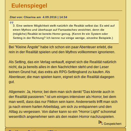
Eulenspiegel
Zitat von: Chiarina am 4.09.2016 | 14:34
3. Eine weitere Möglichkeit stellt natürlich die Realität selbst dar. Es wird auf
einen Mythos und überhaupt auf Fantastisches verzichtet, denn die
(mögliche) Realität ist bereits Horror genug. (Kennt ihr ein System oder
Setting in der Richtung? Ich kenne nur einige wenige, einzelne Beispiele.)
Bei "Kleine Ängste" habe ich schon ein paar Abenteuer erlebt, die
rein in der Realität spielen und den Mythos vollkommen ignorieren.
Als Setting, das ein Verlag verkauft, eignet sich die Realität natürlich
nicht, da ja bereits alles in den Nachrichten steht und der Leser
keinen Grund hat, das extra als RPG-Settingband zu kaufen. Als
Abenteuer, die man spielen kann, eignet sich die Realität dagegen
gut.
Allgemein: Ja, Horror, bei dem man sich denkt "Das könnte auch in
der Realität passieren." ist um einiges intensiver als Horror, bei dem
man weiß, dass das nur Fiktion sein kann. Andererseits trifft man sich
ja nach einem harten Arbeitstag, um sich zu entspannen und den
Alltag zu vergessen. Von daher kann so ein "Horror Light" schonmal
wesentlich angenehmer sein als den realen Horror nachzuspielen.
Gespeichert