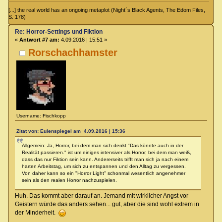
[...] the real world has an ongoing metaplot (Night´s Black Agents, The Edom Files,
S. 178)
Re: Horror-Settings und Fiktion
«
Antwort #7 am:
4.09.2016 | 15:51 »
Rorschachhamster
Username: Fischkopp
Zitat von: Eulenspiegel am 4.09.2016 | 15:36
Allgemein: Ja, Horror, bei dem man sich denkt "Das könnte auch in der
Realität passieren." ist um einiges intensiver als Horror, bei dem man weiß,
dass das nur Fiktion sein kann. Andererseits trifft man sich ja nach einem
harten Arbeitstag, um sich zu entspannen und den Alltag zu vergessen.
Von daher kann so ein "Horror Light" schonmal wesentlich angenehmer
sein als den realen Horror nachzuspielen.
Huh. Das kommt aber darauf an. Jemand mit wirklicher Angst vor
Geistern würde das anders sehen... gut, aber die sind wohl extrem in
der Minderheit.