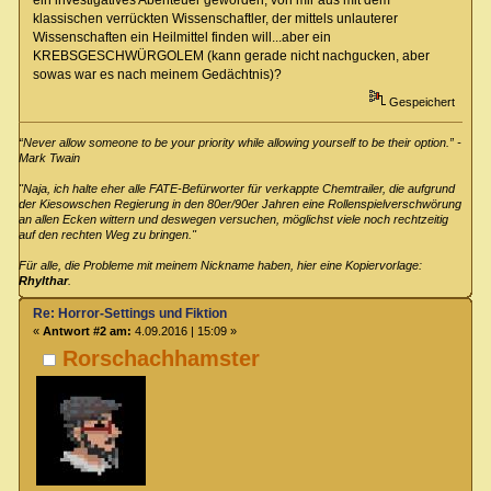
ein investigatives Abenteuer geworden, von mir aus mit dem
klassischen verrückten Wissenschaftler, der mittels unlauterer
Wissenschaften ein Heilmittel finden will...aber ein
KREBSGESCHWÜRGOLEM (kann gerade nicht nachgucken, aber
sowas war es nach meinem Gedächtnis)?
Gespeichert
“Never allow someone to be your priority while allowing yourself to be their option.” -
Mark Twain
"Naja, ich halte eher alle FATE-Befürworter für verkappte Chemtrailer, die aufgrund
der Kiesowschen Regierung in den 80er/90er Jahren eine Rollenspielverschwörung
an allen Ecken wittern und deswegen versuchen, möglichst viele noch rechtzeitig
auf den rechten Weg zu bringen."
Für alle, die Probleme mit meinem Nickname haben, hier eine Kopiervorlage:
Rhylthar
.
Re: Horror-Settings und Fiktion
«
Antwort #2 am:
4.09.2016 | 15:09 »
Rorschachhamster