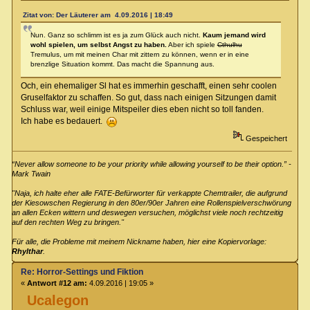
Zitat von: Der Läuterer am 4.09.2016 | 18:49
Nun. Ganz so schlimm ist es ja zum Glück auch nicht.
Kaum jemand wird
wohl spielen, um selbst Angst zu haben.
Aber ich spiele
Cthulhu
Tremulus, um mit meinen Char mit zittern zu können, wenn er in eine
brenzlige Situation kommt. Das macht die Spannung aus.
Och, ein ehemaliger Sl hat es immerhin geschafft, einen sehr coolen
Gruselfaktor zu schaffen. So gut, dass nach einigen Sitzungen damit
Schluss war, weil einige Mitspeiler dies eben nicht so toll fanden.
Ich habe es bedauert.
Gespeichert
“Never allow someone to be your priority while allowing yourself to be their option.” -
Mark Twain
"Naja, ich halte eher alle FATE-Befürworter für verkappte Chemtrailer, die aufgrund
der Kiesowschen Regierung in den 80er/90er Jahren eine Rollenspielverschwörung
an allen Ecken wittern und deswegen versuchen, möglichst viele noch rechtzeitig
auf den rechten Weg zu bringen."
Für alle, die Probleme mit meinem Nickname haben, hier eine Kopiervorlage:
Rhylthar
.
Re: Horror-Settings und Fiktion
«
Antwort #12 am:
4.09.2016 | 19:05 »
Ucalegon