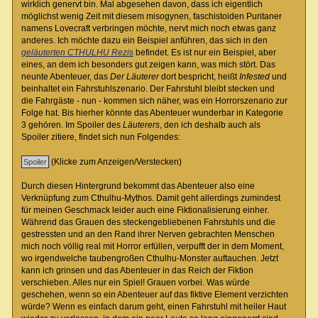
wirklich genervt bin. Mal abgesehen davon, dass ich eigentlich
möglichst wenig Zeit mit diesem misogynen, faschistoiden Puritaner
namens Lovecraft verbringen möchte, nervt mich noch etwas ganz
anderes. Ich möchte dazu ein Beispiel anführen, das sich in den
geläuterten CTHULHU Rezis
befindet. Es ist nur ein Beispiel, aber
eines, an dem ich besonders gut zeigen kann, was mich stört. Das
neunte Abenteuer, das
Der Läuterer
dort bespricht, heißt
Infested
und
beinhaltet ein Fahrstuhlszenario. Der Fahrstuhl bleibt stecken und
die Fahrgäste - nun - kommen sich näher, was ein Horrorszenario zur
Folge hat. Bis hierher könnte das Abenteuer wunderbar in Kategorie
3 gehören. Im Spoiler des
Läuterers
, den ich deshalb auch als
Spoiler zitiere, findet sich nun Folgendes:
(Klicke zum Anzeigen/Verstecken)
Durch diesen Hintergrund bekommt das Abenteuer also eine
Verknüpfung zum Cthulhu-Mythos. Damit geht allerdings zumindest
für meinen Geschmack leider auch eine Fiktionalisierung einher.
Während das Grauen des steckengebliebenen Fahrstuhls und die
gestressten und an den Rand ihrer Nerven gebrachten Menschen
mich noch völlig real mit Horror erfüllen, verpufft der in dem Moment,
wo irgendwelche taubengroßen Cthulhu-Monster auftauchen. Jetzt
kann ich grinsen und das Abenteuer in das Reich der Fiktion
verschieben. Alles nur ein Spiel! Grauen vorbei. Was würde
geschehen, wenn so ein Abenteuer auf das fiktive Element verzichten
würde? Wenn es einfach darum geht, einen Fahrstuhl mit heiler Haut