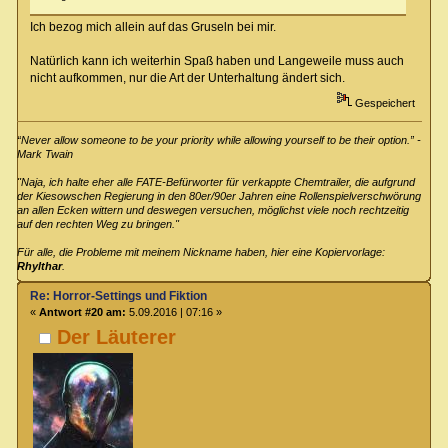
Ich bezog mich allein auf das Gruseln bei mir.
Natürlich kann ich weiterhin Spaß haben und Langeweile muss auch
nicht aufkommen, nur die Art der Unterhaltung ändert sich.
Gespeichert
“Never allow someone to be your priority while allowing yourself to be their option.” -
Mark Twain
"Naja, ich halte eher alle FATE-Befürworter für verkappte Chemtrailer, die aufgrund
der Kiesowschen Regierung in den 80er/90er Jahren eine Rollenspielverschwörung
an allen Ecken wittern und deswegen versuchen, möglichst viele noch rechtzeitig
auf den rechten Weg zu bringen."
Für alle, die Probleme mit meinem Nickname haben, hier eine Kopiervorlage:
Rhylthar
.
Re: Horror-Settings und Fiktion
«
Antwort #20 am:
5.09.2016 | 07:16 »
Der Läuterer