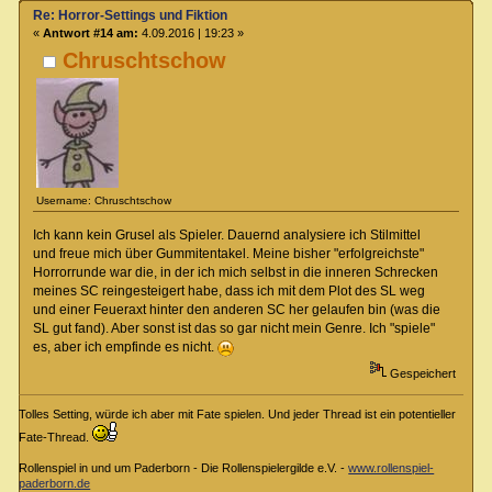
Re: Horror-Settings und Fiktion
«
Antwort #14 am:
4.09.2016 | 19:23 »
Chruschtschow
Username: Chruschtschow
Ich kann kein Grusel als Spieler. Dauernd analysiere ich Stilmittel
und freue mich über Gummitentakel. Meine bisher "erfolgreichste"
Horrorrunde war die, in der ich mich selbst in die inneren Schrecken
meines SC reingesteigert habe, dass ich mit dem Plot des SL weg
und einer Feueraxt hinter den anderen SC her gelaufen bin (was die
SL gut fand). Aber sonst ist das so gar nicht mein Genre. Ich "spiele"
es, aber ich empfinde es nicht.
Gespeichert
Tolles Setting, würde ich aber mit Fate spielen. Und jeder Thread ist ein potentieller
Fate-Thread.
Rollenspiel in und um Paderborn - Die Rollenspielergilde e.V. -
www.rollenspiel-
paderborn.de