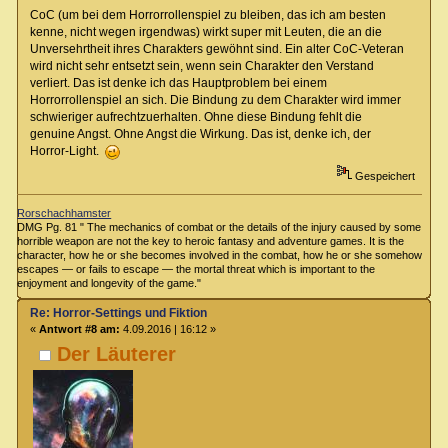
CoC (um bei dem Horrorrollenspiel zu bleiben, das ich am besten
kenne, nicht wegen irgendwas) wirkt super mit Leuten, die an die
Unversehrtheit ihres Charakters gewöhnt sind. Ein alter CoC-Veteran
wird nicht sehr entsetzt sein, wenn sein Charakter den Verstand
verliert. Das ist denke ich das Hauptproblem bei einem
Horrorrollenspiel an sich. Die Bindung zu dem Charakter wird immer
schwieriger aufrechtzuerhalten. Ohne diese Bindung fehlt die
genuine Angst. Ohne Angst die Wirkung. Das ist, denke ich, der
Horror-Light.
Gespeichert
Rorschachhamster
DMG Pg. 81 " The mechanics of combat or the details of the injury caused by some
horrible weapon are not the key to heroic fantasy and adventure games. It is the
character, how he or she becomes involved in the combat, how he or she somehow
escapes — or fails to escape — the mortal threat which is important to the
enjoyment and longevity of the game."
Re: Horror-Settings und Fiktion
«
Antwort #8 am:
4.09.2016 | 16:12 »
Der Läuterer