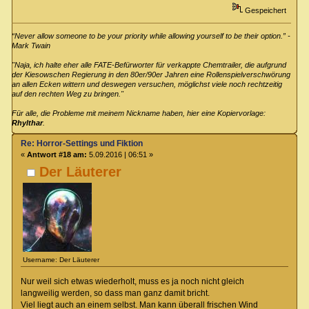
Gespeichert
“Never allow someone to be your priority while allowing yourself to be their option.” -
Mark Twain
"Naja, ich halte eher alle FATE-Befürworter für verkappte Chemtrailer, die aufgrund
der Kiesowschen Regierung in den 80er/90er Jahren eine Rollenspielverschwörung
an allen Ecken wittern und deswegen versuchen, möglichst viele noch rechtzeitig
auf den rechten Weg zu bringen."
Für alle, die Probleme mit meinem Nickname haben, hier eine Kopiervorlage:
Rhylthar
.
Re: Horror-Settings und Fiktion
«
Antwort #18 am:
5.09.2016 | 06:51 »
Der Läuterer
Username: Der Läuterer
Nur weil sich etwas wiederholt, muss es ja noch nicht gleich
langweilig werden, so dass man ganz damit bricht.
Viel liegt auch an einem selbst. Man kann überall frischen Wind