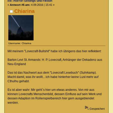
Re: Horror-Settings und Fiktion
«
Antwort #6 am:
4.09.2016 | 15:41 »
Chiarina
Username: Chiarina
Mit meinem "Lovecraft-Bullshit" habe ich übrigens das hier
reflektiert
:
Barton Levi St. Armands: H. P. Lovecraft, Anhänger der Dekadenz aus
Neu-England
Das ist das Nachwort aus dem "Lovecraft Lesebuch" (Suhrkamp).
Macht damit, was ihr wollt... ich habe hinterher keine Lust mehr auf
Cthulhu gehabt.
Es ist aber wahr: Mir geht´s hier um etwas anderes. Von mir aus
können Lovecrafts Menschenbild, dessen Einfluss auf sein Werk und
dessen Adaption im Rollenspielbereich hier gern ausgeblendet
werden.
Gespeichert