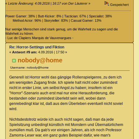
«
Letzte Änderung: 4.09.2016 | 16:17 von Der Läuterer
»
Gespeichert
Power Gamer: 38% | Butt-Kicker: 8% | Tactician: 67% | Specialist: 38%
Method Actor: 96% | Storyteller: 83% | Casual Gamer: 13%
Nur wenige Menschen sind stark genug, um die Wahrheit zu sagen und die
Wahrheit zu hören.
- Luc de Clapiers Marquis de Vauvenargues -
Re: Horror-Settings und Fiktion
«
Antwort #9 am:
4.09.2016 | 17:50 »
nobody@home
Username: nobody@home
Generell ist Horror wohl das gängige Rollenspielgenre, zu dem ich
am wenigsten Zugang finde. Ich spiele halt nicht oder zumindest
nicht in erster Linie, um
selbst
Angst zu haben; insofern ist ein
"Horror"-Szenario auch erst mal nur eine Herausforderung, die
bestanden oder zumindest überlebt sein will, wobei dann
genrebedingt klar ist, daß aus dem Überleben eventuell nicht soviel
wird.
Nichtsdestotrotz würde ich auch nicht sagen, daß man da jede
Spielsitzung unbedingt künstlich mit Monstern und Übernatürlichem
zumüllen muß. Da gab's vor einigen Jahren, als ich noch Professor
Zamorra-Leser war, ein ganz gutes Beispiel dafür, wie man's