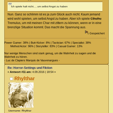
Ich spiele halt nicht..., um
selbst
Angst zu haben
Nun. Ganz so schlimm ist es ja zum Glück auch nicht. Kaum jemand
wird wohl spielen, um selbst Angst zu haben. Aber ich spiele
Cthulhu
Tremulus, um mit meinen Char mit zittern zu können, wenn er in eine
brenzlige Situation kommt. Das macht die Spannung aus.
Gespeichert
Power Gamer: 38% | Butt-Kicker: 8% | Tactician: 67% | Specialist: 38%
Method Actor: 96% | Storyteller: 83% | Casual Gamer: 13%
Nur wenige Menschen sind stark genug, um die Wahrheit zu sagen und die
Wahrheit zu hören.
- Luc de Clapiers Marquis de Vauvenargues -
Re: Horror-Settings und Fiktion
«
Antwort #11 am:
4.09.2016 | 18:54 »
Rhylthar
Username: Rhylthar