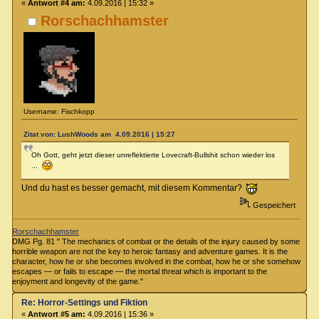
«
Antwort #4 am:
4.09.2016 | 15:32 »
Rorschachhamster
Username: Fischkopp
Zitat von: LushWoods am 4.09.2016 | 15:27
Oh Gott, geht jetzt dieser unreflektierte Lovecraft-Bullshit schon wieder los
...
Und du hast es besser gemacht, mit diesem Kommentar?
Gespeichert
Rorschachhamster
DMG Pg. 81 " The mechanics of combat or the details of the injury caused by some
horrible weapon are not the key to heroic fantasy and adventure games. It is the
character, how he or she becomes involved in the combat, how he or she somehow
escapes — or fails to escape — the mortal threat which is important to the
enjoyment and longevity of the game."
Re: Horror-Settings und Fiktion
«
Antwort #5 am:
4.09.2016 | 15:36 »