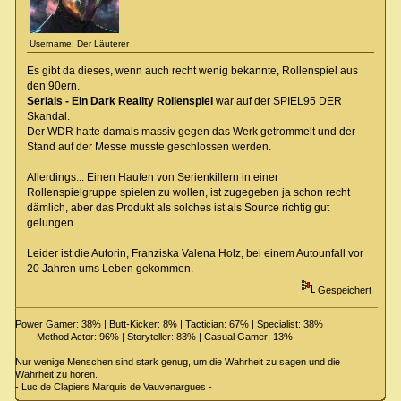
Username: Der Läuterer
Es gibt da dieses, wenn auch recht wenig bekannte, Rollenspiel aus
den 90ern.
Serials - Ein Dark Reality Rollenspiel
war auf der SPIEL95 DER
Skandal.
Der WDR hatte damals massiv gegen das Werk getrommelt und der
Stand auf der Messe musste geschlossen werden.
Allerdings... Einen Haufen von Serienkillern in einer
Rollenspielgruppe spielen zu wollen, ist zugegeben ja schon recht
dämlich, aber das Produkt als solches ist als Source richtig gut
gelungen.
Leider ist die Autorin, Franziska Valena Holz, bei einem Autounfall vor
20 Jahren ums Leben gekommen.
Gespeichert
Power Gamer: 38% | Butt-Kicker: 8% | Tactician: 67% | Specialist: 38%
Method Actor: 96% | Storyteller: 83% | Casual Gamer: 13%
Nur wenige Menschen sind stark genug, um die Wahrheit zu sagen und die
Wahrheit zu hören.
- Luc de Clapiers Marquis de Vauvenargues -