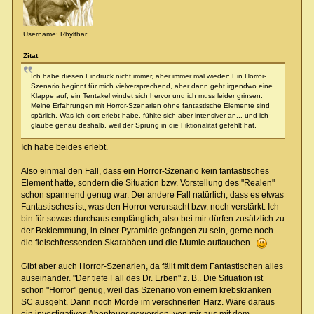
Username: Rhylthar
Zitat
Ich habe diesen Eindruck nicht immer, aber immer mal wieder: Ein Horror-
Szenario beginnt für mich vielversprechend, aber dann geht irgendwo eine
Klappe auf, ein Tentakel windet sich hervor und ich muss leider grinsen.
Meine Erfahrungen mit Horror-Szenarien ohne fantastische Elemente sind
spärlich. Was ich dort erlebt habe, fühlte sich aber intensiver an... und ich
glaube genau deshalb, weil der Sprung in die Fiktionalität gefehlt hat.
Ich habe beides erlebt.
Also einmal den Fall, dass ein Horror-Szenario kein fantastisches
Element hatte, sondern die Situation bzw. Vorstellung des "Realen"
schon spannend genug war. Der andere Fall natürlich, dass es etwas
Fantastisches ist, was den Horror verursacht bzw. noch verstärkt. Ich
bin für sowas durchaus empfänglich, also bei mir dürfen zusätzlich zu
der Beklemmung, in einer Pyramide gefangen zu sein, gerne noch
die fleischfressenden Skarabäen und die Mumie auftauchen.
Gibt aber auch Horror-Szenarien, da fällt mit dem Fantastischen alles
auseinander. "Der tiefe Fall des Dr. Erben" z. B.. Die Situation ist
schon "Horror" genug, weil das Szenario von einem krebskranken
SC ausgeht. Dann noch Morde im verschneiten Harz. Wäre daraus