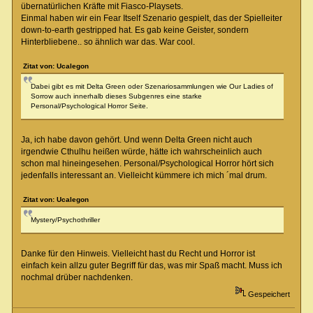
übernatürlichen Kräfte mit Fiasco-Playsets.
Einmal haben wir ein Fear Itself Szenario gespielt, das der Spielleiter
down-to-earth gestripped hat. Es gab keine Geister, sondern
Hinterbliebene.. so ähnlich war das. War cool.
Zitat von: Ucalegon
Dabei gibt es mit Delta Green oder Szenariosammlungen wie Our Ladies of
Sorrow auch innerhalb dieses Subgenres eine starke
Personal/Psychological Horror Seite.
Ja, ich habe davon gehört. Und wenn Delta Green nicht auch
irgendwie Cthulhu heißen würde, hätte ich wahrscheinlich auch
schon mal hineingesehen. Personal/Psychological Horror hört sich
jedenfalls interessant an. Vielleicht kümmere ich mich ´mal drum.
Zitat von: Ucalegon
Mystery/Psychothriller
Danke für den Hinweis. Vielleicht hast du Recht und Horror ist
einfach kein allzu guter Begriff für das, was mir Spaß macht. Muss ich
nochmal drüber nachdenken.
Gespeichert