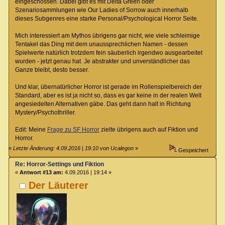
eingeschossen. Dabei gibt es mit Delta Green oder
Szenariosammlungen wie Our Ladies of Sorrow auch innerhalb
dieses Subgenres eine starke Personal/Psychological Horror Seite.
Mich interessiert am Mythos übrigens gar nicht, wie viele schleimige
Tentakel das Ding mit dem unaussprechlichen Namen - dessen
Spielwerte natürlich trotzdem fein säuberlich irgendwo ausgearbeitet
wurden - jetzt genau hat. Je abstrakter und unverständlicher das
Ganze bleibt, desto besser.
Und klar, übernatürlicher Horror ist gerade im Rollenspielbereich der
Standard, aber es ist ja nicht so, dass es gar keine in der realen Welt
angesiedelten Alternativen gäbe. Das geht dann halt in Richtung
Mystery/Psychothriller.
Edit: Meine
Frage zu SF Horror
zielte übrigens auch auf Fiktion und
Horror.
«
Letzte Änderung: 4.09.2016 | 19:10 von Ucalegon
»
Gespeichert
Re: Horror-Settings und Fiktion
«
Antwort #13 am:
4.09.2016 | 19:14 »
Der Läuterer