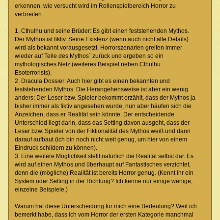
erkennen, wie versucht wird im Rollenspielbereich Horror zu
verbreiten:
1. Cthulhu und seine Brüder: Es gibt einen feststehenden Mythos.
Der Mythos ist fiktiv. Seine Existenz (wenn auch nicht alle Details)
wird als bekannt vorausgesetzt. Horrorszenarien greifen immer
wieder auf Teile des Mythos´ zurück und ergeben so ein
mythologisches Netz (weiteres Beispiel neben Cthulhu:
Esoterrorists).
2. Dracula Dossier: Auch hier gibt es einen bekannten und
feststehenden Mythos. Die Herangehensweise ist aber ein wenig
anders: Der Leser bzw. Spieler bekommt erzählt, dass der Mythos ja
bisher immer als fiktiv angesehen wurde, nun aber häufen sich die
Anzeichen, dass er Realität sein könnte. Der entscheidende
Unterschied liegt darin, dass das Setting davon ausgeht, dass der
Leser bzw. Spieler von der Fiktionalität des Mythos weiß und dann
darauf aufbaut (ich bin noch nicht weit genug, um hier von einem
Eindruck schildern zu können).
3. Eine weitere Möglichkeit stellt natürlich die Realität selbst dar. Es
wird auf einen Mythos und überhaupt auf Fantastisches verzichtet,
denn die (mögliche) Realität ist bereits Horror genug. (Kennt ihr ein
System oder Setting in der Richtung? Ich kenne nur einige wenige,
einzelne Beispiele.)
Warum hat diese Unterscheidung für mich eine Bedeutung? Weil ich
bemerkt habe, dass ich vom Horror der ersten Kategorie manchmal