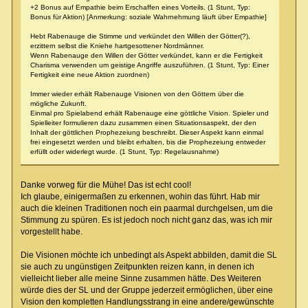
+2 Bonus auf Empathie beim Erschaffen eines Vorteils. (1 Stunt, Typ:
Bonus für Aktion) [Anmerkung: soziale Wahrnehmung läuft über Empathie]
Hebt Rabenauge die Stimme und verkündet den Willen der Götter(?),
erzittern selbst die Kniehe hartgesottener Nordmänner.
Wenn Rabenauge den Willen der Götter verkündet, kann er die Fertigkeit
Charisma verwenden um geistige Angriffe auszuführen. (1 Stunt, Typ: Einer
Fertigkeit eine neue Aktion zuordnen)
Immer wieder erhält Rabenauge Visionen von den Göttern über die
mögliche Zukunft.
Einmal pro Spielabend erhält Rabenauge eine göttliche Vision. Spieler und
Spielleiter formulieren dazu zusammen einen Situationsaspekt, der den
Inhalt der göttlichen Prophezeiung beschreibt. Dieser Aspekt kann einmal
frei eingesetzt werden und bleibt erhalten, bis die Prophezeiung entweder
erfüllt oder widerlegt wurde. (1 Stunt, Typ: Regelausnahme)
Danke vorweg für die Mühe! Das ist echt cool!
Ich glaube, einigermaßen zu erkennen, wohin das führt. Hab mir
auch die kleinen Traditionen noch ein paarmal durchgelsen, um die
Stimmung zu spüren. Es ist jedoch noch nicht ganz das, was ich mir
vorgestellt habe.
Die Visionen möchte ich unbedingt als Aspekt abbilden, damit die SL
sie auch zu ungünstigen Zeitpunkten reizen kann, in denen ich
vielleicht lieber alle meine Sinne zusammen hätte. Des Weiteren
würde dies der SL und der Gruppe jederzeit ermöglichen, über eine
Vision den kompletten Handlungsstrang in eine andere/gewünschte