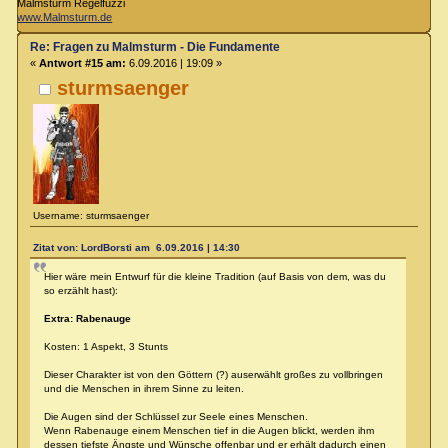
Malmsturm Regelfuzzi
www.Malmsturm.de
Re: Fragen zu Malmsturm - Die Fundamente
«
Antwort #15 am:
6.09.2016 | 19:09 »
sturmsaenger
Username: sturmsaenger
Zitat von: LordBorsti am 6.09.2016 | 14:30
Hier wäre mein Entwurf für die kleine Tradition (auf Basis von dem, was du
so erzählt hast):
Extra: Rabenauge
Kosten: 1 Aspekt, 3 Stunts
Dieser Charakter ist von den Göttern (?) auserwählt großes zu vollbringen
und die Menschen in ihrem Sinne zu leiten.
Die Augen sind der Schlüssel zur Seele eines Menschen.
Wenn Rabenauge einem Menschen tief in die Augen blickt, werden ihm
dessen tiefste Ängste und Wünsche offenbar und er erhält dadurch einen