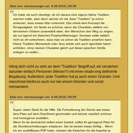
Zitat von: sturmsaenger am 6.09.2016 | 05:59
Ich hatte mir auch überlegt, ob ich daraus eine eigene kleine Tradition
machen sollte. aber dann dachte ich mir, dass "Tradition" ja schon
andeutet, dass sowas öfter vorkommt. Das nimmt dem Konzept die
Einzigartigkeit. Ich fände es schöner, wenn der Charakter, wirklich von
den/seinen Göttern auserwählt wäre, den Menschen den Weg zu zeigen,
als nur irgend ein (falscher) Prophet/Wahrsager. Soetwas sollte wirklich
nicht so oft vorkommen, dass man es schon als Tradition ansehen kann.
Kleine Tradition Mohameds oder Jesu würde sich auch irgendwie falsch
anfühlen, ohne meinen Charakter gleich auf dieser epischen Größe
anlegen zu wollen...
Häng dich nicht zu sehr an dem "Tradition" Begriff auf, wir verstehen
darunter einfach Personen (Wesen?) mit einer relativ eng definierte
Begabung. Außerdem: jede Tradition hat ja auch einen Gründer. Und
manchmal bleibt es auch nur bei einem Gründer und sonst
niemandem.
Zitat von: sturmsaenger am 6.09.2016 | 05:59
...
Super, vielen Dank für die Hilfe. Die Formulierung der Stunts war etwas
dem Platz auf dem CharSheet geschuldet und könnte natürlich schöner
und homogener ausfallen.
Wenn ihr da demnächst selbst einen bastelt, solltet ihr genügend Platz für
die Stuntbeschreibungen einplanen. Der ist derzeit etwas dürftig... Wenn
ich ein ausfüllbares PDF habe, müssen die Kästchen für die Aspekte ja