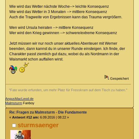
Wie wird das Wetter nächste Woche--> leichte Konsequenz
Wie wird das Wetter in 3 Monaten --> mittlere Konsequenz
Auch die Tragweite von Ergebnissen kann das Trauma vergrößern.
Wen wird Ursula heiraten --> mittlere Konsequenz
Wer wird den Krieg gewinnen --> schwere/extreme Konsequenz
Jetzt müssen wir nur noch unser aktuelles Abenteuer mit Werner
beenden, dann kannst du in unserer Runde einsteigen. Ich finde, der
Charakter passt ziemlich gut dazu, wobei du als Nordmann in der
Waismarkt schon auffallen wirst.
Gespeichert
"Fate wurde erfunden, um mehr Platz für Fresskram auf dem Tisch zu haben."
AngusMacLeod.de
Malmsturm
Fanboy
Re: Fragen zu Malmsturm - Die Fundamente
«
Antwort #12 am:
6.09.2016 | 08:22 »
sturmsaenger