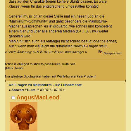
dass auf den Charakterbogen keine 9 Stunts passen. Es wäre
Klasse, wenn Ihr das entsprechend umgestalten könntet!
Generell muss ich an dieser Stelle mal ein riesen Lob an die
"Malmsturm-Community" und ganz besonders die Malmsturm-
Macher aussprechen: es ist großartig, wie schnell und kompetent
einem hier und über alle anderen Medien (G+, FB, usw.) weiter
geholfen wird!
Man fühlt sich auch als Anfänger nicht schräg beäugt oder belächelt,
auch wenn man vielleicht die dümmsten Newbie-Fragen stellt...
«
Letzte Änderung: 6.09.2016 | 07:26 von sturmsaenger
»
Gespeichert
fiction is oblieged to stick to possibilities, truth isn't
(Mark Twain)
Nur gläubige Stochastiker haben mit Würfelhurerei kein Problem!
Re: Fragen zu Malmsturm - Die Fundamente
«
Antwort #11 am:
6.09.2016 | 07:46 »
AngusMacLeod