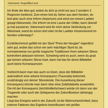
Username: AngusMacLeod
Ich finde die Idee gut, wobei du dich ja nicht nur aus 2 sondern 3
Regionen bedienst. Zum einen bist du Seher aus dem Norden, du
bist aber auch eine Irrform (Imperium) und wirst von einem Laektor
gejagt (Waismark). Die Irrform ist eine Laune der Götter, kann überall
ja mal passieren. Interessant wird für mich deine Verbindung zur
Waismark, warst du schon dort oder ist der Laektor missionierend im
Norden unterwegs?
Erzähltechnisch gefällt mir der Stunt "Preis der Neugier" eigentlich
sehr gut, wobei das schon ein sehr mächtiger Stunt ist, da
normalerweise nur große magische Traditionen ihren arkanen Stress
kontrolliert ablassen können. Schwierig wird es auch, wenn du grad
gar keinen arkanen Stress hast, dann hat das für deine Bittsteller
auch keine Konsequenzen.
Vielleicht kann man das auch so lösen, dass der Bittsteller
automatisch eine arkane Konsequenz (Traumata) bekommt,
unabhängig von deiner Stressleiste. Die Auswirkung dieser
Konsequenz könnte man dann über eine Zufallstabelle auswürfeln.
Die Art der Konsequenz (leicht/mittel/schwer) würde ich dann von der
Tragweite oder auch der Zeitspanne der Zukunftsvision abhängig
machen.
Liegt das Ereignis weit in der Zukunft, ist die Wahrscheinlichkeit, dass
externe Faktoren das Ergebnis beeinflussen viel größer.