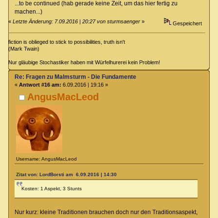
...to be continued (hab gerade keine Zeit, um das hier fertig zu
machen...)
«
Letzte Änderung: 7.09.2016 | 20:27 von sturmsaenger
»
Gespeichert
fiction is oblieged to stick to possibilities, truth isn't
(Mark Twain)
Nur gläubige Stochastiker haben mit Würfelhurerei kein Problem!
Re: Fragen zu Malmsturm - Die Fundamente
«
Antwort #16 am:
6.09.2016 | 19:16 »
AngusMacLeod
Username: AngusMacLeod
Zitat von: LordBorsti am 6.09.2016 | 14:30
Kosten: 1 Aspekt, 3 Stunts
Nur kurz: kleine Traditionen brauchen doch nur den Traditionsaspekt,