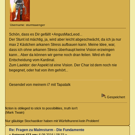
Username: sturmsaenger
Schön, dass es Dir gefällt +AngusMacLeod...
Der Stunt ist mächtig, ja, wird aber leicht abgeschwächt, da ich ja nur
max 2 Kästchen arkanen Stress aufbauen kann. Meine Idee, war,
dass ich ohne arkanen Stress überhaupt keine Vision erzwingen
kann... Aber da können wir gerne noch dran feilen. Wird eh die
Entscheidung vom Kardinal.
Zum Laektor: der Aspekt ist eine Vision. Der Char ist dem noch nie
begegnet, oder hat von ihm gehört...
Gesendet von meinem i7 mit Tapatalk
Gespeichert
fiction is oblieged to stick to possibilities, truth isn't
(Mark Twain)
Nur gläubige Stochastiker haben mit Würfelhurerei kein Problem!
Re: Fragen zu Malmsturm - Die Fundamente
«
Antwort #13 am:
6.09.2016 | 08:33 »