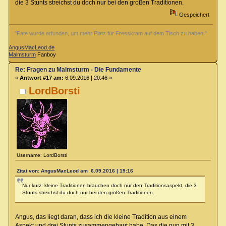
die 3 Stunts streichst du doch nur bei den großen Traditionen.
Gespeichert
"Fate wurde erfunden, um mehr Platz für Fresskram auf dem Tisch zu haben."
AngusMacLeod.de
Malmsturm
Fanboy
Re: Fragen zu Malmsturm - Die Fundamente
«
Antwort #17 am:
6.09.2016 | 20:46 »
LordBorsti
Username: LordBorsti
Zitat von: AngusMacLeod am 6.09.2016 | 19:16
Nur kurz: kleine Traditionen brauchen doch nur den Traditionsaspekt, die 3
Stunts streichst du doch nur bei den großen Traditionen.
Angus, das liegt daran, dass ich die kleine Tradition aus einem
Aspekt und drei Stunts zusammengebaut habe. Das die nun mit 3