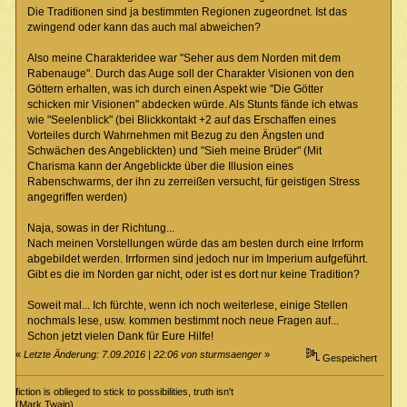
Die Traditionen sind ja bestimmten Regionen zugeordnet. Ist das
zwingend oder kann das auch mal abweichen?
Also meine Charakteridee war "Seher aus dem Norden mit dem
Rabenauge". Durch das Auge soll der Charakter Visionen von den
Göttern erhalten, was ich durch einen Aspekt wie "Die Götter
schicken mir Visionen" abdecken würde. Als Stunts fände ich etwas
wie "Seelenblick" (bei Blickkontakt +2 auf das Erschaffen eines
Vorteiles durch Wahrnehmen mit Bezug zu den Ängsten und
Schwächen des Angeblickten) und "Sieh meine Brüder" (Mit
Charisma kann der Angeblickte über die Illusion eines
Rabenschwarms, der ihn zu zerreißen versucht, für geistigen Stress
angegriffen werden)
Naja, sowas in der Richtung...
Nach meinen Vorstellungen würde das am besten durch eine Irrform
abgebildet werden. Irrformen sind jedoch nur im Imperium aufgeführt.
Gibt es die im Norden gar nicht, oder ist es dort nur keine Tradition?
Soweit mal... Ich fürchte, wenn ich noch weiterlese, einige Stellen
nochmals lese, usw. kommen bestimmt noch neue Fragen auf...
Schon jetzt vielen Dank für Eure Hilfe!
«
Letzte Änderung: 7.09.2016 | 22:06 von sturmsaenger
»
Gespeichert
fiction is oblieged to stick to possibilities, truth isn't
(Mark Twain)