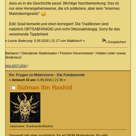
dass es in die Geschichte passt. Wichtige Nachbemerkung: Das ist
nur eine Herangehensweise, die ich präferiere, aber kein "eisernes
Malmsturmgesetz".
Edit: Grad bemerkt und oben korregiert: Die Traditionen sind
natürlich ORTSABHÄNGIG und nicht Ortsunabhängig. Sorry für das
verwirrende Tippfehlerli
«
Letzte Änderung: 5.09.2016 | 21:17 von Waldviech
»
Gespeichert
Barbaren ! Dekadente Stadtstaaten ! Finstere Hexenmeister ! Helden (oder sowas
Ähnliches)!
MALMSTURM
!
Re: Fragen zu Malmsturm - Die Fundamente
«
Antwort #2 am:
5.09.2016 | 21:39 »
Sülman Ibn Rashid
Username: SuelmanIbnRashid
Generell gilt aber zusätzlich: Es ist DEIN Malmsturm. Es gibt