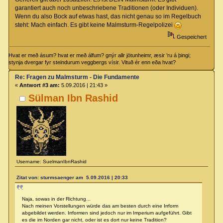
garantiert auch noch unbeschriebene Traditionen (oder Individuen).
Wenn du also Bock auf etwas hast, das nicht genau so im Regelbuch
steht: Mach einfach. Es gibt keine Malmsturm-Regelpolizei
Gespeichert
Hvat er með ásum? hvat er með álfum? gnýr allr jötunheimr, æsir ’ru á þingi;
stynja dvergar fyr steindurum veggbergs vísir. Vituð ér enn eða hvat?
Re: Fragen zu Malmsturm - Die Fundamente
«
Antwort #3 am:
5.09.2016 | 21:43 »
Sülman Ibn Rashid
Username: SuelmanIbnRashid
Zitat von: sturmsaenger am 5.09.2016 | 20:33
Naja, sowas in der Richtung...
Nach meinen Vorstellungen würde das am besten durch eine Irrform
abgebildet werden. Irrformen sind jedoch nur im Imperium aufgeführt. Gibt
es die im Norden gar nicht, oder ist es dort nur keine Tradition?