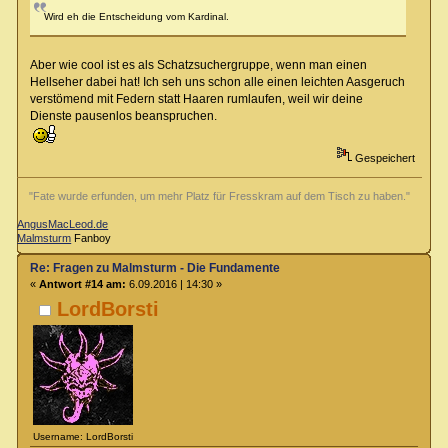
Wird eh die Entscheidung vom Kardinal.
Aber wie cool ist es als Schatzsuchergruppe, wenn man einen
Hellseher dabei hat! Ich seh uns schon alle einen leichten Aasgeruch
verstömend mit Federn statt Haaren rumlaufen, weil wir deine
Dienste pausenlos beanspruchen.
Gespeichert
"Fate wurde erfunden, um mehr Platz für Fresskram auf dem Tisch zu haben."
AngusMacLeod.de
Malmsturm
Fanboy
Re: Fragen zu Malmsturm - Die Fundamente
«
Antwort #14 am:
6.09.2016 | 14:30 »
LordBorsti
Username: LordBorsti