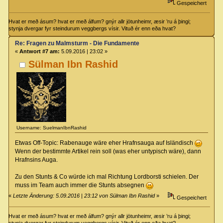
Gespeichert
Hvat er með ásum? hvat er með álfum? gnýr allr jötunheimr, æsir ’ru á þingi;
stynja dvergar fyr steindurum veggbergs vísir. Vituð ér enn eða hvat?
Re: Fragen zu Malmsturm - Die Fundamente
«
Antwort #7 am:
5.09.2016 | 23:02 »
Sülman Ibn Rashid
Username: SuelmanIbnRashid
Etwas Off-Topic: Rabenauge wäre eher Hrafnsauga auf Isländisch
Wenn der bestimmte Artikel rein soll (was eher untypisch wäre), dann
Hrafnsins Auga.
Zu den Stunts & Co würde ich mal Richtung Lordborsti schielen. Der
muss im Team auch immer die Stunts absegnen
«
Letzte Änderung: 5.09.2016 | 23:12 von Sülman Ibn Rashid
»
Gespeichert
Hvat er með ásum? hvat er með álfum? gnýr allr jötunheimr, æsir ’ru á þingi;
stynja dvergar fyr steindurum veggbergs vísir. Vituð ér enn eða hvat?