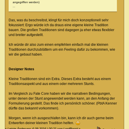
angegriffen werden)
...
Das, was du beschreibst, klingt für mich doch konzeptionell sehr
fokussiert: Ergo würde ich da draus eine eigene kleine Tradition
bauen. Die großen Traditionen sind dagegen ja eher etwas flexibler
und breiter aufgestellt.
Ich würde dir also zum einen empfehlen einfach mal die kleinen
Traditionen durchzublättern um ein Feeling dafür zu bekommen, wie
wir die gebaut haben.
Designer Notes
Kleine Traditionen sind ein Extra. Dieses Extra besteht aus einem
Traditionsaspekt und aus einem oder mehreren Stunts.
Im Vergleich zu Fate Core haben wir die narrativen Bedingungen,
unter denen der Stunt angewendet werden kann, an den Anfang der
Formulierung gestellt. Das finde ich persönlich schöner. (PbtA Kenner
dürfte das bekannt vorkommen).
Morgen, wenn ich ausgeschlafen bin, kann ich dir auch gerne beim
Entwerfen deiner kleinen Tradition helfen.
«
Letzte Änderung: 6.09.2016 | 00:21 von LordBorsti
»