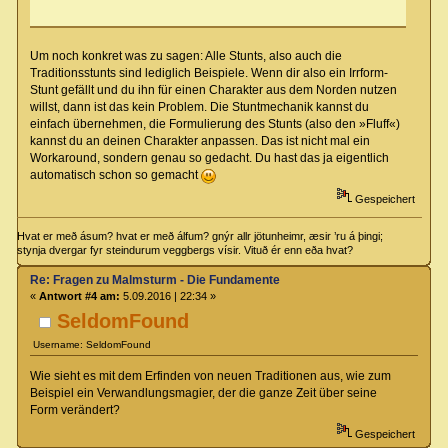
Um noch konkret was zu sagen: Alle Stunts, also auch die
Traditionsstunts sind lediglich Beispiele. Wenn dir also ein Irrform-
Stunt gefällt und du ihn für einen Charakter aus dem Norden nutzen
willst, dann ist das kein Problem. Die Stuntmechanik kannst du
einfach übernehmen, die Formulierung des Stunts (also den »Fluff«)
kannst du an deinen Charakter anpassen. Das ist nicht mal ein
Workaround, sondern genau so gedacht. Du hast das ja eigentlich
automatisch schon so gemacht
Gespeichert
Hvat er með ásum? hvat er með álfum? gnýr allr jötunheimr, æsir ’ru á þingi;
stynja dvergar fyr steindurum veggbergs vísir. Vituð ér enn eða hvat?
Re: Fragen zu Malmsturm - Die Fundamente
«
Antwort #4 am:
5.09.2016 | 22:34 »
SeldomFound
Username: SeldomFound
Wie sieht es mit dem Erfinden von neuen Traditionen aus, wie zum
Beispiel ein Verwandlungsmagier, der die ganze Zeit über seine
Form verändert?
Gespeichert