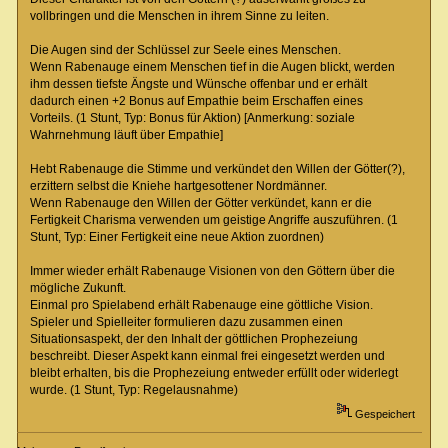
vollbringen und die Menschen in ihrem Sinne zu leiten.
Die Augen sind der Schlüssel zur Seele eines Menschen.
Wenn Rabenauge einem Menschen tief in die Augen blickt, werden
ihm dessen tiefste Ängste und Wünsche offenbar und er erhält
dadurch einen +2 Bonus auf Empathie beim Erschaffen eines
Vorteils. (1 Stunt, Typ: Bonus für Aktion) [Anmerkung: soziale
Wahrnehmung läuft über Empathie]
Hebt Rabenauge die Stimme und verkündet den Willen der Götter(?),
erzittern selbst die Kniehe hartgesottener Nordmänner.
Wenn Rabenauge den Willen der Götter verkündet, kann er die
Fertigkeit Charisma verwenden um geistige Angriffe auszuführen. (1
Stunt, Typ: Einer Fertigkeit eine neue Aktion zuordnen)
Immer wieder erhält Rabenauge Visionen von den Göttern über die
mögliche Zukunft.
Einmal pro Spielabend erhält Rabenauge eine göttliche Vision.
Spieler und Spielleiter formulieren dazu zusammen einen
Situationsaspekt, der den Inhalt der göttlichen Prophezeiung
beschreibt. Dieser Aspekt kann einmal frei eingesetzt werden und
bleibt erhalten, bis die Prophezeiung entweder erfüllt oder widerlegt
wurde. (1 Stunt, Typ: Regelausnahme)
Gespeichert