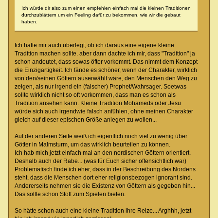
Ich würde dir also zum einen empfehlen einfach mal die kleinen Traditionen
durchzublättern um ein Feeling dafür zu bekommen, wie wir die gebaut
haben.
Ich hatte mir auch überlegt, ob ich daraus eine eigene kleine
Tradition machen sollte. aber dann dachte ich mir, dass "Tradition" ja
schon andeutet, dass sowas öfter vorkommt. Das nimmt dem Konzept
die Einzigartigkeit. Ich fände es schöner, wenn der Charakter, wirklich
von den/seinen Göttern auserwählt wäre, den Menschen den Weg zu
zeigen, als nur irgend ein (falscher) Prophet/Wahrsager. Soetwas
sollte wirklich nicht so oft vorkommen, dass man es schon als
Tradition ansehen kann. Kleine Tradition Mohameds oder Jesu
würde sich auch irgendwie falsch anfühlen, ohne meinen Charakter
gleich auf dieser epischen Größe anlegen zu wollen...
Auf der anderen Seite weiß ich eigentlich noch viel zu wenig über
Götter in Malmsturm, um das wirklich beurteilen zu können.
Ich hab mich jetzt einfach mal an den nordischen Göttern orientiert.
Deshalb auch der Rabe... (was für Euch sicher offensichtlich war)
Problematisch finde ich eher, dass in der Beschreibung des Nordens
steht, dass die Menschen dort eher religionsbezogen ignorant sind.
Andererseits nehmen sie die Existenz von Göttern als gegeben hin...
Das sollte schon Stoff zum Spielen bieten.
So hätte schon auch eine kleine Tradition ihre Reize... Arghhh, jetzt