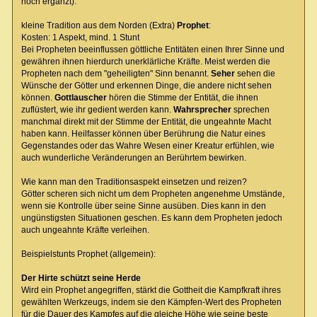
noch ergänzt):
kleine Tradition aus dem Norden (Extra)
Prophet
:
Kosten: 1 Aspekt, mind. 1 Stunt
Bei Propheten beeinflussen göttliche Entitäten einen Ihrer Sinne und
gewähren ihnen hierdurch unerklärliche Kräfte. Meist werden die
Propheten nach dem "geheiligten" Sinn benannt.
Seher
sehen die
Wünsche der Götter und erkennen Dinge, die andere nicht sehen
können.
Gottlauscher
hören die Stimme der Entität, die ihnen
zuflüstert, wie ihr gedient werden kann.
Wahrsprecher
sprechen
manchmal direkt mit der Stimme der Entität, die ungeahnte Macht
haben kann. Heilfasser können über Berührung die Natur eines
Gegenstandes oder das Wahre Wesen einer Kreatur erfühlen, wie
auch wunderliche Veränderungen an Berührtem bewirken.
Wie kann man den Traditionsaspekt einsetzen und reizen?
Götter scheren sich nicht um dem Propheten angenehme Umstände,
wenn sie Kontrolle über seine Sinne ausüben. Dies kann in den
ungünstigsten Situationen geschen. Es kann dem Propheten jedoch
auch ungeahnte Kräfte verleihen.
Beispielstunts Prophet (allgemein):
Der Hirte schützt seine Herde
Wird ein Prophet angegriffen, stärkt die Gottheit die Kampfkraft ihres
gewählten Werkzeugs, indem sie den Kämpfen-Wert des Propheten
für die Dauer des Kampfes auf die gleiche Höhe wie seine beste