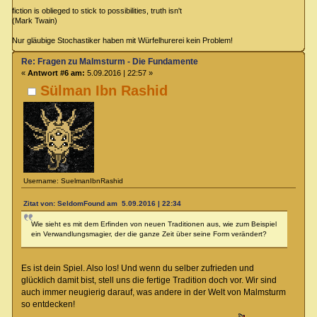
fiction is oblieged to stick to possibilities, truth isn't
(Mark Twain)
Nur gläubige Stochastiker haben mit Würfelhurerei kein Problem!
Re: Fragen zu Malmsturm - Die Fundamente
«
Antwort #6 am:
5.09.2016 | 22:57 »
Sülman Ibn Rashid
Username: SuelmanIbnRashid
Zitat von: SeldomFound am 5.09.2016 | 22:34
Wie sieht es mit dem Erfinden von neuen Traditionen aus, wie zum Beispiel
ein Verwandlungsmagier, der die ganze Zeit über seine Form verändert?
Es ist dein Spiel. Also los! Und wenn du selber zufrieden und
glücklich damit bist, stell uns die fertige Tradition doch vor. Wir sind
auch immer neugierig darauf, was andere in der Welt von Malmsturm
so entdecken!