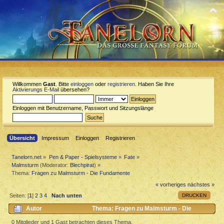
Willkommen
Gast
. Bitte
einloggen
oder
registrieren
. Haben Sie Ihre
Aktivierungs E-Mail
übersehen?
Einloggen mit Benutzername, Passwort und Sitzungslänge
Übersicht
Impressum
Einloggen
Registrieren
Tanelorn.net
»
Pen & Paper - Spielsysteme
»
Fate
»
Malmsturm
(Moderator:
Blechpirat
) »
Thema:
Fragen zu Malmsturm - Die Fundamente
« vorheriges
nächstes »
DRUCKEN
Seiten: [
1
]
2
3
4
Nach unten
Autor
Thema: Fragen zu Malmsturm - Die
Fundamente (Gelesen 20631 mal)
0 Mitglieder und 1 Gast betrachten dieses Thema.