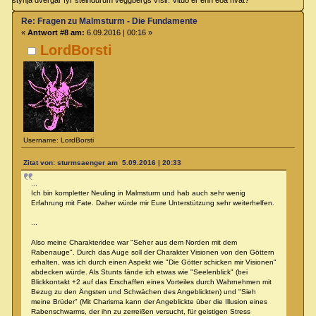
Re: Fragen zu Malmsturm - Die Fundamente
«
Antwort #8 am:
6.09.2016 | 00:16 »
LordBorsti
Username: LordBorsti
Zitat von: sturmsaenger am 5.09.2016 | 20:33
...
Ich bin kompletter Neuling in Malmsturm und hab auch sehr wenig
Erfahrung mit Fate. Daher würde mir Eure Unterstützung sehr weiterhelfen.
...
Also meine Charakteridee war "Seher aus dem Norden mit dem
Rabenauge". Durch das Auge soll der Charakter Visionen von den Göttern
erhalten, was ich durch einen Aspekt wie "Die Götter schicken mir Visionen"
abdecken würde. Als Stunts fände ich etwas wie "Seelenblick" (bei
Blickkontakt +2 auf das Erschaffen eines Vorteiles durch Wahrnehmen mit
Bezug zu den Ängsten und Schwächen des Angeblickten) und "Sieh
meine Brüder" (Mit Charisma kann der Angeblickte über die Illusion eines
Rabenschwarms, der ihn zu zerreißen versucht, für geistigen Stress