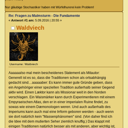
Nur gläubige Stochastiker haben mit Würfelhurerei kein Problem!
Re: Fragen zu Malmsturm - Die Fundamente
«
Antwort #1 am:
5.09.2016 | 20:55 »
Waldviech
Username: Waldviech
Aaaaaalso mal mein bescheidenes Statement als Mitautor:
Generell ist es so, dass die Traditionen schon als ortsabhängig
gedacht sind....aaaaaber: Es kann immer gute Gründe geben, dass
ein Angehöriger einer speziellen Tradition außerhalb seiner Gegend
aktiv wird. Einen Læktor kann als Missionar weit in den Norden
verschlagen. Ein Waismärker kann durch Experimentieren mit einem
Empyraeischen Atlas, den er in einer imperialen Ruine findet, zu
sowas wie einem Dæmonologen weren. Und auch außerhalb des
Imperiums kann auch mal eine Irrform geboren werden - auch wenn
sie dort natürlich kein "Massenphänomen" sind. (Von daher find ich
die Idee mit dem mutierten Seher ziemlich knuffig.) Das klappt mit
einigen Traditionen natürlich besser als mit anderen, aber wichtig ist,