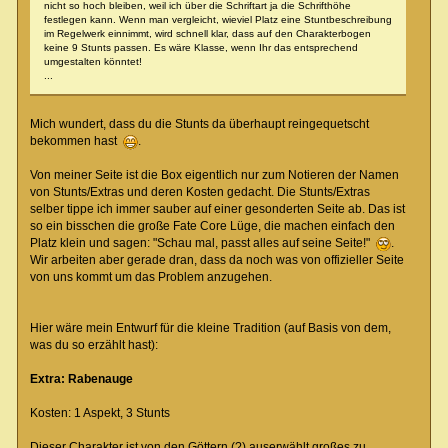
nicht so hoch bleiben, weil ich über die Schriftart ja die Schrifthöhe
festlegen kann. Wenn man vergleicht, wieviel Platz eine Stuntbeschreibung
im Regelwerk einnimmt, wird schnell klar, dass auf den Charakterbogen
keine 9 Stunts passen. Es wäre Klasse, wenn Ihr das entsprechend
umgestalten könntet!
...
Mich wundert, dass du die Stunts da überhaupt reingequetscht
bekommen hast
.
Von meiner Seite ist die Box eigentlich nur zum Notieren der Namen
von Stunts/Extras und deren Kosten gedacht. Die Stunts/Extras
selber tippe ich immer sauber auf einer gesonderten Seite ab. Das ist
so ein bisschen die große Fate Core Lüge, die machen einfach den
Platz klein und sagen: "Schau mal, passt alles auf seine Seite!"
.
Wir arbeiten aber gerade dran, dass da noch was von offizieller Seite
von uns kommt um das Problem anzugehen.
Hier wäre mein Entwurf für die kleine Tradition (auf Basis von dem,
was du so erzählt hast):
Extra: Rabenauge
Kosten: 1 Aspekt, 3 Stunts
Dieser Charakter ist von den Göttern (?) auserwählt großes zu