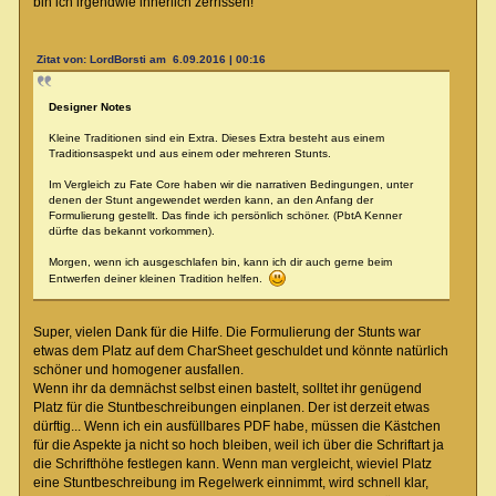
bin ich irgendwie innerlich zerrissen!
Zitat von: LordBorsti am 6.09.2016 | 00:16
Designer Notes
Kleine Traditionen sind ein Extra. Dieses Extra besteht aus einem
Traditionsaspekt und aus einem oder mehreren Stunts.
Im Vergleich zu Fate Core haben wir die narrativen Bedingungen, unter
denen der Stunt angewendet werden kann, an den Anfang der
Formulierung gestellt. Das finde ich persönlich schöner. (PbtA Kenner
dürfte das bekannt vorkommen).
Morgen, wenn ich ausgeschlafen bin, kann ich dir auch gerne beim
Entwerfen deiner kleinen Tradition helfen.
Super, vielen Dank für die Hilfe. Die Formulierung der Stunts war
etwas dem Platz auf dem CharSheet geschuldet und könnte natürlich
schöner und homogener ausfallen.
Wenn ihr da demnächst selbst einen bastelt, solltet ihr genügend
Platz für die Stuntbeschreibungen einplanen. Der ist derzeit etwas
dürftig... Wenn ich ein ausfüllbares PDF habe, müssen die Kästchen
für die Aspekte ja nicht so hoch bleiben, weil ich über die Schriftart ja
die Schrifthöhe festlegen kann. Wenn man vergleicht, wieviel Platz
eine Stuntbeschreibung im Regelwerk einnimmt, wird schnell klar,