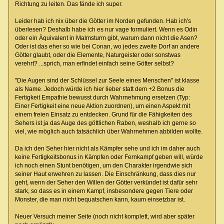
Richtung zu leiten. Das fände ich super.
Leider hab ich nix über die Götter im Norden gefunden. Hab ich's
überlesen? Deshalb habe ich es nur vage formuliert. Wenn es Odin
oder ein Äquivalent in Malmsturm gibt, warum dann nicht die Asen?
Oder ist das eher so wie bei Conan, wo jedes zweite Dorf an andere
Götter glaubt, oder die Elemente, Naturgeister oder sonstwas
verehrt? ...sprich, man erfindet einfach seine Götter selbst?
"Die Augen sind der Schlüssel zur Seele eines Menschen" ist klasse
als Name. Jedoch würde ich hier lieber statt dem +2 Bonus die
Fertigkeit Empathie bewusst durch Wahrnehmung ersetzen (Typ:
Einer Fertigkeit eine neue Aktion zuordnen), um einen Aspekt mit
einem freien Einsatz zu entdecken. Grund für die Fähigkeiten des
Sehers ist ja das Auge des göttlichen Raben, weshalb ich gerne so
viel, wie möglich auch tatsächlich über Wahrnehmen abbilden wollte.
Da ich den Seher hier nicht als Kämpfer sehe und ich im daher auch
keine Fertigkeitsbonus in Kämpfen oder Fernkampf geben will, würde
ich noch einen Stunt benötigen, um den Charakter irgendwie sich
seiner Haut erwehren zu lassen. Die Einschränkung, dass dies nur
geht, wenn der Seher den Willen der Götter verkündet ist dafür sehr
stark, so dass es in einem Kampf, insbesondere gegen Tiere oder
Monster, die man nicht bequatschen kann, kaum einsetzbar ist.
Neuer Versuch meiner Seite (noch nicht komplett, wird aber später