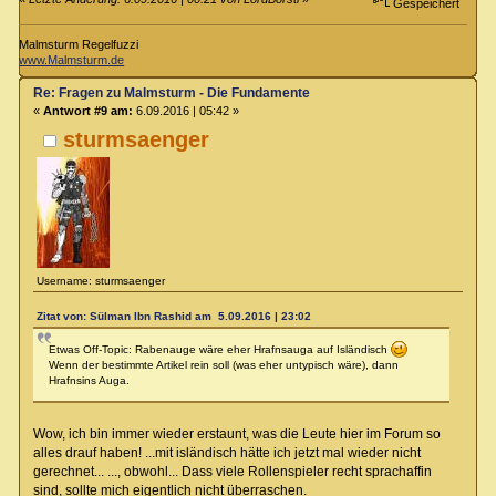
Gespeichert
Malmsturm Regelfuzzi
www.Malmsturm.de
Re: Fragen zu Malmsturm - Die Fundamente
«
Antwort #9 am:
6.09.2016 | 05:42 »
sturmsaenger
Username: sturmsaenger
Zitat von: Sülman Ibn Rashid am 5.09.2016 | 23:02
Etwas Off-Topic: Rabenauge wäre eher Hrafnsauga auf Isländisch
Wenn der bestimmte Artikel rein soll (was eher untypisch wäre), dann
Hrafnsins Auga.
Wow, ich bin immer wieder erstaunt, was die Leute hier im Forum so
alles drauf haben! ...mit isländisch hätte ich jetzt mal wieder nicht
gerechnet... ..., obwohl... Dass viele Rollenspieler recht sprachaffin
sind, sollte mich eigentlich nicht überraschen.