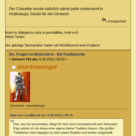
Der Charakter wurde natürlich stante pede umbenannt in
Hrafnsauga. Danke für den Hinweis!
Gespeichert
fiction is oblieged to stick to possibilities, truth isn't
(Mark Twain)
Nur gläubige Stochastiker haben mit Würfelhurerei kein Problem!
Re: Fragen zu Malmsturm - Die Fundamente
«
Antwort #10 am:
6.09.2016 | 05:59 »
sturmsaenger
Username: sturmsaenger
Zitat von: LordBorsti am 6.09.2016 | 00:16
Das, was du beschreibst, klingt für mich doch konzeptionell sehr fokussiert:
Ergo würde ich da draus eine eigene kleine Tradition bauen. Die großen
Traditionen sind dagegen ja eher etwas flexibler und breiter aufgestellt.