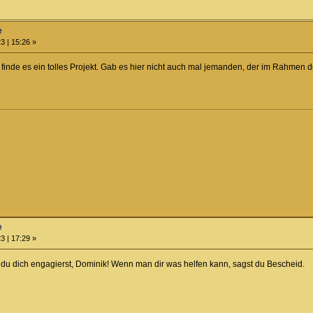
e
3 | 15:26 »
 finde es ein tolles Projekt. Gab es hier nicht auch mal jemanden, der im Rahmen
e
3 | 17:29 »
s du dich engagierst, Dominik! Wenn man dir was helfen kann, sagst du Bescheid.