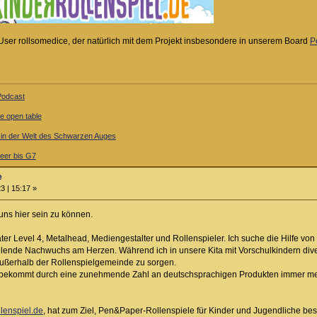
r User rollsomedice, der natürlich mit dem Projekt insbesondere in unserem Board
P
-Podcast
ne open table
l in der Welt des Schwarzen Auges
er bis G7
e
3 | 15:17 »
uns hier sein zu können.
ater Level 4, Metalhead, Mediengestalter und Rollenspieler. Ich suche die Hilfe von 
ielende Nachwuchs am Herzen. Während ich in unsere Kita mit Vorschulkindern diver
ußerhalb der Rollenspielgemeinde zu sorgen.
l bekommt durch eine zunehmende Zahl an deutschsprachigen Produkten immer mehr
lenspiel.de
, hat zum Ziel, Pen&Paper-Rollenspiele für Kinder und Jugendliche be