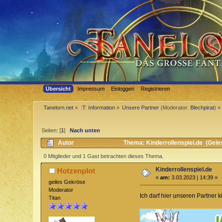
Übersicht
Impressum
Einloggen
Registrieren
Tanelorn.net
»
:T: Information
»
Unsere Partner
(Moderator:
Blechpirat
) »
Seiten: [
1
]
Nach unten
Autor
Thema: Kinderrollenspiel.de (Gele
0 Mitglieder und 1 Gast betrachten dieses Thema.
Kinderrollenspiel.de
Hotzenplot
«
am:
3.03.2023 | 14:39 »
geiles Gekröse
Moderator
Ich darf hier unseren Partner k
Titan