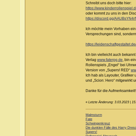
Schreibt uns doch bitte hier:
https://www.kinderrollenspiel.
oder kommt zu uns in den Disc
https://discord.gg/AAUBsYN4r
Ich möchte mein Vorhaben ein 
Versprechungen sind, sondern
https://leidenschaftgestaltet.de
Ich bin vielleicht auch bekann
Verlag
www.faterpg.de
, bin e
Rollenspiels „Engel“ bei Uhrw
Version von „Supers! RED“
ww
Ich hab als Layouter, Grafiker
und „Scion: Hero“ mitgewirkt u
Danke für die Aufmerksamkeit!
«
Letzte Änderung: 3.03.2023 | 15
Malmsturm
Fate
Schwingenkreuz
Die dunklen Fälle des Harry Dres
Supers!
Rollenspiel-Almanach