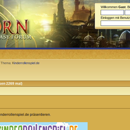
Willkommen
Gast
. B
Einloggen mit Benut
Thema:
Kinderrollenspiel.de
sen 2269 mal)
inderrollenspiel.de präsentieren.