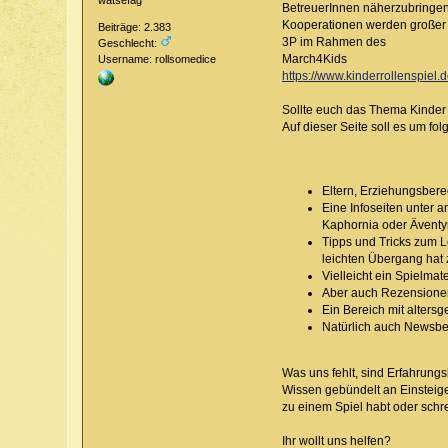
watsefag
BetreuerInnen näherzubringen.
Kooperationen werden großer B
Beiträge: 2.383
3P im Rahmen des
Geschlecht:
March4Kids
Username: rollsomedice
https://www.kinderrollenspiel
Sollte euch das Thema Kinder 
Auf dieser Seite soll es um fo
Eltern, Erziehungsbere
Eine Infoseiten unter a
Kaphornia oder Äventy
Tipps und Tricks zum L
leichten Übergang hat
Vielleicht ein Spielmat
Aber auch Rezensione
Ein Bereich mit alters
Natürlich auch Newsber
Was uns fehlt, sind Erfahrung
Wissen gebündelt an Einsteige
zu einem Spiel habt oder schre
Ihr wollt uns helfen?