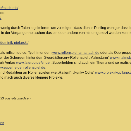
de/mach-mit/
ord:
N
wenig durch Taten legitimieren, um zu zeigen, dass dieses Posting weniger das 
 in der Vergangenheit schon das ein oder andere von mir umgesetzt werden konnt
/dominik-pielarski/
t als rollsomedice, Typ hinter dem
www.rollenspiel-almanach.de
oder als Oberpropel
iner der Schergen hinter dem Sword&Sorcery-Rollenspiel „Malmsturm“
www.malmst
erk Verlag
www.faterpg.de/engel
. Superhelden sind auch ein Thema und so realisie
w.superheldenrollenspiel.de
.
 und Redakteur an Rollenspielen wie „Ratten!“, „Funky Colts“
www.projekt-kopfkino.
nd mach auch diverse kleinere Projekte.
:33 von rollsomedice
»
den