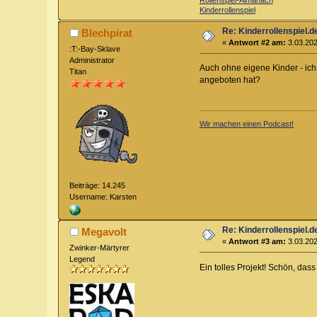
Kinderrollenspiel
Re: Kinderrollenspiel.d
Blechpirat
«
Antwort #2 am:
3.03.202
:T:-Bay-Sklave
Administrator
Auch ohne eigene Kinder - ich
Titan
angeboten hat?
Wir machen einen Podcast!
Beiträge: 14.245
Username: Karsten
Re: Kinderrollenspiel.d
Megavolt
«
Antwort #3 am:
3.03.202
Zwinker-Märtyrer
Legend
Ein tolles Projekt! Schön, das