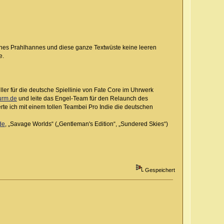
eines Prahlhannes und diese ganze Textwüste keine leeren
e.
ler für die deutsche Spiellinie von Fate Core im Uhrwerk
urm.de
und leite das Engel-Team für den Relaunch des
rte ich mit einem tollen Teambei Pro Indie die deutschen
de
, „Savage Worlds“ („Gentleman's Edition“, „Sundered Skies“)
Gespeichert