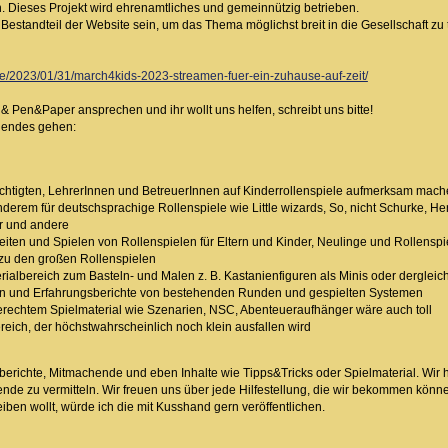
 Dieses Projekt wird ehrenamtliches und gemeinnützig betrieben.
estandteil der Website sein, um das Thema möglichst breit in die Gesellschaft zu 
.de/2023/01/31/march4kids-2023-streamen-fuer-ein-zuhause-auf-zeit/
& Pen&Paper ansprechen und ihr wollt uns helfen, schreibt uns bitte!
lgendes gehen:
chtigten, LehrerInnen und BetreuerInnen auf Kinderrollenspiele aufmerksam mach
nderem für deutschsprachige Rollenspiele wie Little wizards, So, nicht Schurke, Hero
r und andere
eiten und Spielen von Rollenspielen für Eltern und Kinder, Neulinge und Rollenspi
 zu den großen Rollenspielen
erialbereich zum Basteln- und Malen z. B. Kastanienfiguren als Minis oder derglei
n und Erfahrungsberichte von bestehenden Runden und gespielten Systemen
gerechtem Spielmaterial wie Szenarien, NSC, Abenteueraufhänger wäre auch toll
eich, der höchstwahrscheinlich noch klein ausfallen wird
sberichte, Mitmachende und eben Inhalte wie Tipps&Tricks oder Spielmaterial. Wir 
nde zu vermitteln. Wir freuen uns über jede Hilfestellung, die wir bekommen könn
iben wollt, würde ich die mit Kusshand gern veröffentlichen.