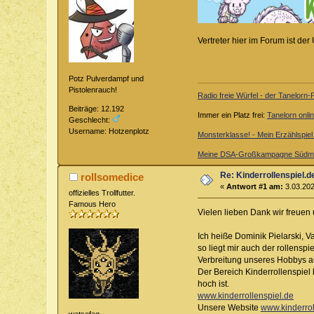
Vertreter hier im Forum ist de
Potz Pulverdampf und
Pistolenrauch!
Radio freie Würfel - der Tanelorn
Beiträge: 12.192
Immer ein Platz frei:
Tanelorn onli
Geschlecht:
Username: Hotzenplotz
Monsterklasse! - Mein Erzählspie
Meine DSA-Großkampagne Südme
Re: Kinderrollenspiel.d
rollsomedice
«
Antwort #1 am:
3.03.202
offizielles Trollfutter.
Famous Hero
Vielen lieben Dank wir freuen 
Ich heiße Dominik Pielarski, V
so liegt mir auch der rollensp
Verbreitung unseres Hobbys a
Der Bereich Kinderrollenspie
hoch ist.
www.kinderrollenspiel.de
Unsere Website
www.kinderrol