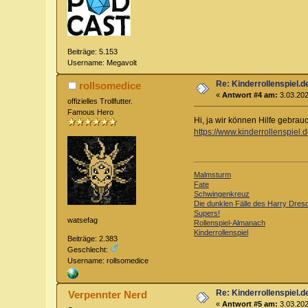
Beiträge: 5.153
Username: Megavolt
Re: Kinderrollenspiel.d
rollsomedice
«
Antwort #4 am:
3.03.202
offizielles Trollfutter.
Famous Hero
Hi, ja wir können Hilfe gebrau
https://www.kinderrollenspiel.
Malmsturm
Fate
Schwingenkreuz
Die dunklen Fälle des Harry Dres
Supers!
watsefag
Rollenspiel-Almanach
Kinderrollenspiel
Beiträge: 2.383
Geschlecht:
Username: rollsomedice
Re: Kinderrollenspiel.d
Verpennter Nerd
«
Antwort #5 am:
3.03.202