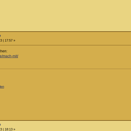
e
3 | 17:57 »
chen:
de/mach-mit/
den
e
3 | 18:13 »