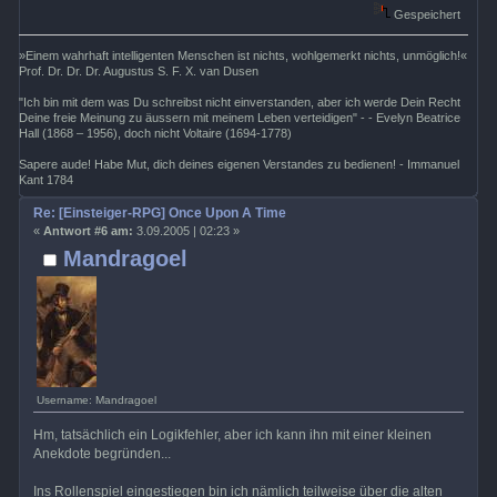
Gespeichert
»Einem wahrhaft intelligenten Menschen ist nichts, wohlgemerkt nichts, unmöglich!«
Prof. Dr. Dr. Dr. Augustus S. F. X. van Dusen
"Ich bin mit dem was Du schreibst nicht einverstanden, aber ich werde Dein Recht
Deine freie Meinung zu äussern mit meinem Leben verteidigen" - - Evelyn Beatrice
Hall (1868 – 1956), doch nicht Voltaire (1694-1778)
Sapere aude! Habe Mut, dich deines eigenen Verstandes zu bedienen! - Immanuel
Kant 1784
Re: [Einsteiger-RPG] Once Upon A Time
«
Antwort #6 am:
3.09.2005 | 02:23 »
Mandragoel
Username: Mandragoel
Hm, tatsächlich ein Logikfehler, aber ich kann ihn mit einer kleinen
Anekdote begründen...
Ins Rollenspiel eingestiegen bin ich nämlich teilweise über die alten