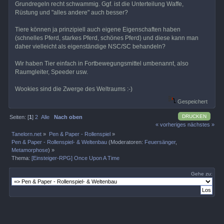
Grundregeln recht schwammig. Ggf. ist die Unterteilung Waffe,
Rüstung und "alles andere" auch besser?
Tiere können ja prinzipiell auch eigene Eigenschaften haben
(schnelles Pferd, starkes Pferd, schönes Pferd) und diese kann man
daher vielleicht als eigenständige NSC/SC behandeln?
Wir haben Tier einfach in Fortbewegungsmittel umbenannt, also
Raumgleiter, Speeder usw.
Wookies sind die Zwerge des Weltraums :-)
Gespeichert
DRUCKEN
Seiten: [
1
]
2
Alle
Nach oben
« vorheriges
nächstes »
Tanelorn.net
»
Pen & Paper - Rollenspiel
»
Pen & Paper - Rollenspiel- & Weltenbau
(Moderatoren:
Feuersänger
,
Metamorphose
) »
Thema:
[Einsteiger-RPG] Once Upon A Time
Gehe zu: