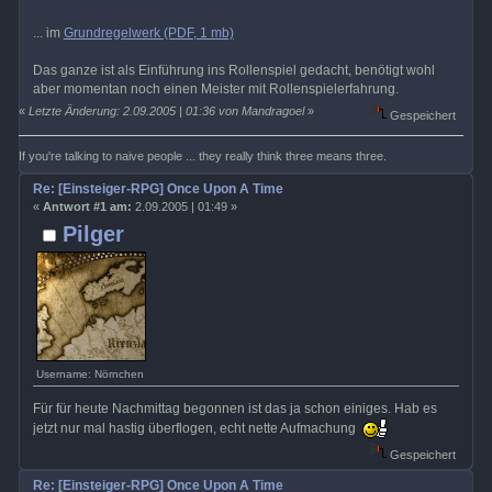
... im
Grundregelwerk (PDF, 1 mb)
Das ganze ist als Einführung ins Rollenspiel gedacht, benötigt wohl
aber momentan noch einen Meister mit Rollenspielerfahrung.
«
Letzte Änderung: 2.09.2005 | 01:36 von Mandragoel
»
Gespeichert
If you're talking to naive people ... they really think three means three.
Re: [Einsteiger-RPG] Once Upon A Time
«
Antwort #1 am:
2.09.2005 | 01:49 »
Pilger
Username: Nörnchen
Für für heute Nachmittag begonnen ist das ja schon einiges. Hab es
jetzt nur mal hastig überflogen, echt nette Aufmachung
Gespeichert
Re: [Einsteiger-RPG] Once Upon A Time