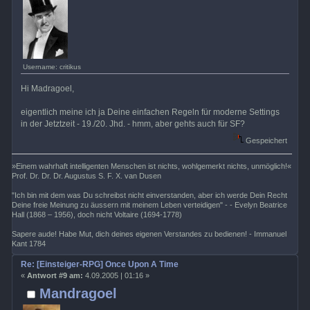
Username: critikus
Hi Madragoel,
eigentlich meine ich ja Deine einfachen Regeln für moderne Settings
in der Jetztzeit - 19./20. Jhd. - hmm, aber gehts auch für SF?
Gespeichert
»Einem wahrhaft intelligenten Menschen ist nichts, wohlgemerkt nichts, unmöglich!«
Prof. Dr. Dr. Dr. Augustus S. F. X. van Dusen
"Ich bin mit dem was Du schreibst nicht einverstanden, aber ich werde Dein Recht
Deine freie Meinung zu äussern mit meinem Leben verteidigen" - - Evelyn Beatrice
Hall (1868 – 1956), doch nicht Voltaire (1694-1778)
Sapere aude! Habe Mut, dich deines eigenen Verstandes zu bedienen! - Immanuel
Kant 1784
Re: [Einsteiger-RPG] Once Upon A Time
«
Antwort #9 am:
4.09.2005 | 01:16 »
Mandragoel