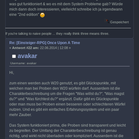
was gut funktioniert & wo es mit dem System Probleme gab? Würde
mich dann doch interessieren, vielleicht schreibe ich ja irgendwann
eine "2nd edition"
Gespeichert
If you're talking to naive people ... they really think three means three.
Re: [Einsteiger-RPG] Once Upon A Time
«
Antwort #22 am:
22.06.2014 | 12:08 »
avakar
Username: avakar
Hi,
zum einen werden auch W20 genutzt, es gibt Glückspunkte, mit
welchen man bei Proben den W20 würfeln darf. Ausserdem ist die
Charakterbeschreibung um die Fragen "Was willst du?", "Was magst
du?" und "Was fürchtest du?" ergänzt. Dafür gibt es Glückspunkte
oder man muss bei Proben einen besseren oder schlechteren Würfel
nutzen. Und es gibt ein einfaches Erfahrungssystem und ein paar
mehr Zauber.
Das System funktioniert prima, die Proben sind transparent und leicht
zu begreifen. Der Umfang der Charakterbeschreibung ist genau
richtig, und wirkt nicht überladen oder kompliziert. Ausserdem ist die