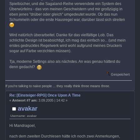
Spielbücher, und die Sagaland-Reihe verwendete ein System des
Überwürfelns - das von meinen Geschwistern und mir großzügig in
eben jenes "drüber oder gleich" umgedeutet wurde. Ob das nun
Schummeln oder die erste Hausregel war, darüber lässt sich streiten
Wird natürlich überarbeitet. Danke für das vielfältige Lob. Das
schlichte Design ist beabsichtigt, ich mag das einfach so... (und mein
erstes gedrucktes Regelwerk wird wohl aufgrund meines Druckers
sogar auf Farbe verzichten müssen).
Tja, moderne Settings also als nächstes. An was genau hättest du
denn gedacht?
Gespeichert
If you're talking to naive people ... they really think three means three.
Re: [Einsteiger-RPG] Once Upon A Time
«
Antwort #7 am:
3.09.2005 | 14:42 »
avakar
Username: avakar
Hi Mandragoel,
nach dem zweiten Durchlesen hätte ich noch zwei Anmerkungen,