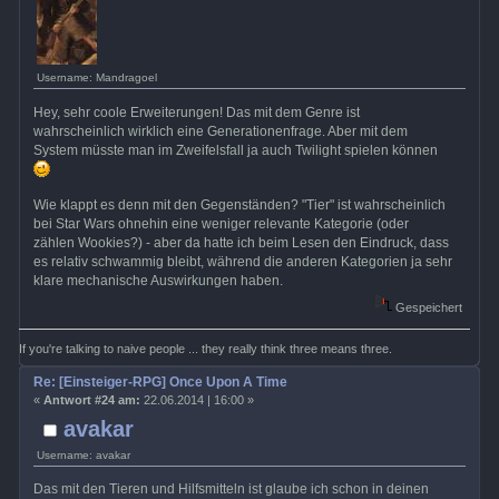
Username: Mandragoel
Hey, sehr coole Erweiterungen! Das mit dem Genre ist
wahrscheinlich wirklich eine Generationenfrage. Aber mit dem
System müsste man im Zweifelsfall ja auch Twilight spielen können
Wie klappt es denn mit den Gegenständen? "Tier" ist wahrscheinlich
bei Star Wars ohnehin eine weniger relevante Kategorie (oder
zählen Wookies?) - aber da hatte ich beim Lesen den Eindruck, dass
es relativ schwammig bleibt, während die anderen Kategorien ja sehr
klare mechanische Auswirkungen haben.
Gespeichert
If you're talking to naive people ... they really think three means three.
Re: [Einsteiger-RPG] Once Upon A Time
«
Antwort #24 am:
22.06.2014 | 16:00 »
avakar
Username: avakar
Das mit den Tieren und Hilfsmitteln ist glaube ich schon in deinen