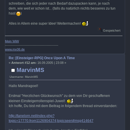
schreiben, die sich jeder nach Bedarf dazupacken kann, je nach
dem, wie weit er schon ist... (falls du natürlich nichts besseres zu tun
hast
)
Alles in Allem eine super Idee! Weitermachen!
Gespeichert
Mein WiW
----------------------------------------------
www.mx06.de
Re: [Einsteiger-RPG] Once Upon A Time
«
Antwort #12 am:
16.09.2005 | 23:08 »
MarvinMS
Username: MarvinMS
Hallo Mandragoel!
Erstmal "Herzlichen Glückwunsch" zu dem von Dir geschaffenen
kleinen Einsteigerrollenspiel-Juwel!
Ich hoffe, Du bist mit dem Beitrag in folgendem thread einverstanden:
http://tanelorn.net/index.php?
topic=17770.from1126904374;topicseen#msg414647