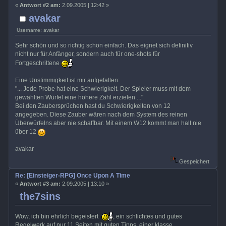
«
Antwort #2 am:
2.09.2005 | 12:42 »
avakar
Username: avakar
Sehr schön und so richtig schön einfach. Das eignet sich definitiv
nicht nur für Anfänger, sondern auch für one-shots für
Fortgeschrittene
Eine Unstimmigkeit ist mir aufgefallen:
"... Jede Probe hat eine Schwierigkeit. Der Spieler muss mit dem
gewählten Würfel eine höhere Zahl erzielen ..."
Bei den Zaubersprüchen hast du Schwierigkeiten von 12
angegeben. Diese Zauber wären nach dem System des reinen
Überwürfelns aber nie schaffbar. Mit einem W12 kommt man halt nie
über 12
avakar
Gespeichert
Re: [Einsteiger-RPG] Once Upon A Time
«
Antwort #3 am:
2.09.2005 | 13:10 »
the7sins
Wow, ich bin ehrlich begeistert
, ein schlichtes und gutes
Regelwerk auf nur 11 Seiten mit guten Tipps, einer klasse