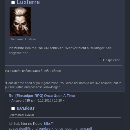
Luxferre
Username: Luxferre
Ich würde ihm mal 'ne PN schicken. War vor nicht allzulanger Zeit
angemeldet.
Gespeichert
ina killatēšu bašma kabis šumšu Tišpak
-
"Consider the seed of your generation. You were not born to live like animals, but to
pursue virtue and possess knowledge"
Re: [Einsteiger-RPG] Once Upon A Time
«
Antwort #15 am:
5.12.2013 | 13:20 »
avakar
Username: avakar
Ich hab hier ne Kopie:
http://f-
space.de/dl/Grundregelwerk_once_upon_a_time.pdf