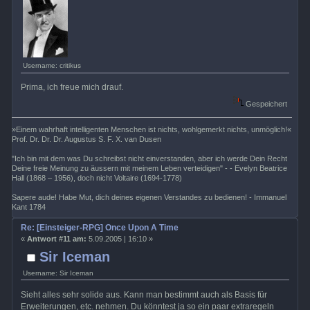
Username: critikus
Prima, ich freue mich drauf.
Gespeichert
»Einem wahrhaft intelligenten Menschen ist nichts, wohlgemerkt nichts, unmöglich!«
Prof. Dr. Dr. Dr. Augustus S. F. X. van Dusen
"Ich bin mit dem was Du schreibst nicht einverstanden, aber ich werde Dein Recht
Deine freie Meinung zu äussern mit meinem Leben verteidigen" - - Evelyn Beatrice
Hall (1868 – 1956), doch nicht Voltaire (1694-1778)
Sapere aude! Habe Mut, dich deines eigenen Verstandes zu bedienen! - Immanuel
Kant 1784
Re: [Einsteiger-RPG] Once Upon A Time
«
Antwort #11 am:
5.09.2005 | 16:10 »
Sir Iceman
Username: Sir Iceman
Sieht alles sehr solide aus. Kann man bestimmt auch als Basis für
Erweiterungen, etc. nehmen. Du könntest ja so ein paar extraregeln