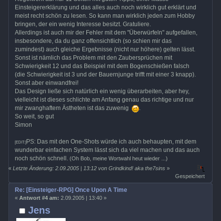
Einsteigererklärung und das alles auch noch wirklich gut erklärt und
meist recht schön zu lesen. So kann man wirklich jeden zum Hobby
bringen, der ein wenig Interesse besitzt. Gratuliere.
Allerdings ist auch mir der Fehler mit dem "Überwürfeln" aufgefallen,
insbesondere, da du ganz offensichtlich (so schien mir das
zumindest) auch gleiche Ergebnisse (nicht nur höhere) gelten lässt.
Sonst ist nämlich das Problem mit den Zaubersprüchen mit
Schwierigkeit 12 und das Beispiel mit dem Bogenschießen falsch
(die Schwierigkeit ist 3 und der Bauernjunge trifft mit einer 3 knapp).
Sonst aber einwandfrei!
Das Design ließe sich natürlich ein wenig überarbeiten, aber hey,
vielleicht ist dieses schlichte am Anfang genau das richtige und nur
mir zwanghaftem Ästheten ist das zuwenig
.
So weit, so gut
Simon
PS: Das mit den One-Shots würde ich auch behaupten, mit dem
[EDIT:]
wunderbar einfachen System lässt sich da viel machen und das auch
noch schön schnell.
(Oh Bob, meine Wortwahl heut wieder ...)
«
Letzte Änderung: 2.09.2005 | 13:12 von Grindkind! aka the7sins
»
Gespeichert
Re: [Einsteiger-RPG] Once Upon A Time
«
Antwort #4 am:
2.09.2005 | 13:40 »
Jens