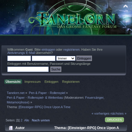
Willkommen
Gast
. Bitte
einloggen
oder
registrieren
. Haben Sie Ihre
Aktivierungs E-Mail
übersehen?
Einloggen mit Benutzername, Passwort und Sitzungslänge
Übersicht
Impressum
Einloggen
Registrieren
Tanelorn.net
»
Pen & Paper - Rollenspiel
»
Pen & Paper - Rollenspiel- & Weltenbau
(Moderatoren:
Feuersänger
,
Metamorphose
) »
Thema:
[Einsteiger-RPG] Once Upon A Time
« vorheriges
nächstes »
DRUCKEN
Seiten: [
1
]
2
Alle
Nach unten
Autor
Thema: [Einsteiger-RPG] Once Upon A