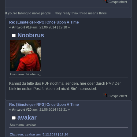
Gespeichert
If you're talking to naive people ... they really think three means three.
Re: [Einsteiger-RPG] Once Upon A Time
«
Antwort #19 am:
21.06.2014 | 19:18 »
Noobirus_
Username: Noobirus_
Kannst du bitte das PDF nochmal senden, hier oder durch PM? Der
Link im ersten Post funktioniert nicht. Bin' interessiert.
Gespeichert
Re: [Einsteiger-RPG] Once Upon A Time
«
Antwort #20 am:
21.06.2014 | 19:21 »
avakar
Username: avakar
Zitat von: avakar am 5.12.2013 | 13:20