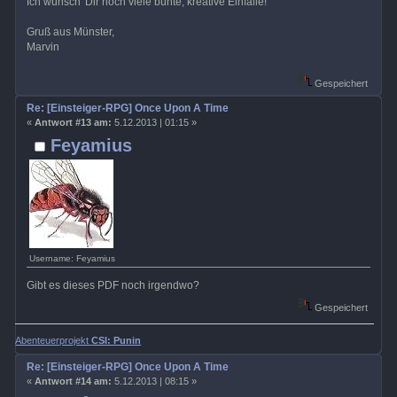
Ich wünsch' Dir noch viele bunte, kreative Einfälle!
Gruß aus Münster,
Marvin
Gespeichert
Re: [Einsteiger-RPG] Once Upon A Time
«
Antwort #13 am:
5.12.2013 | 01:15 »
Feyamius
Username: Feyamius
Gibt es dieses PDF noch irgendwo?
Gespeichert
Abenteuerprojekt
CSI: Punin
Re: [Einsteiger-RPG] Once Upon A Time
«
Antwort #14 am:
5.12.2013 | 08:15 »