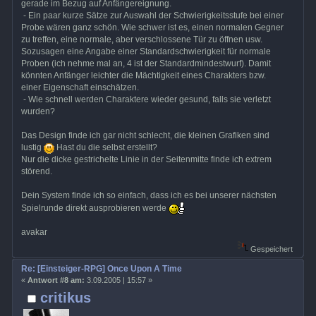
gerade im Bezug auf Anfängereignung.
- Ein paar kurze Sätze zur Auswahl der Schwierigkeitsstufe bei einer
Probe wären ganz schön. Wie schwer ist es, einen normalen Gegner
zu treffen, eine normale, aber verschlossene Tür zu öffnen usw.
Sozusagen eine Angabe einer Standardschwierigkeit für normale
Proben (ich nehme mal an, 4 ist der Standardmindestwurf). Damit
könnten Anfänger leichter die Mächtigkeit eines Charakters bzw.
einer Eigenschaft einschätzen.
- Wie schnell werden Charaktere wieder gesund, falls sie verletzt
wurden?
Das Design finde ich gar nicht schlecht, die kleinen Grafiken sind
lustig
Hast du die selbst erstellt?
Nur die dicke gestrichelte Linie in der Seitenmitte finde ich extrem
störend.
Dein System finde ich so einfach, dass ich es bei unserer nächsten
Spielrunde direkt ausprobieren werde
avakar
Gespeichert
Re: [Einsteiger-RPG] Once Upon A Time
«
Antwort #8 am:
3.09.2005 | 15:57 »
critikus