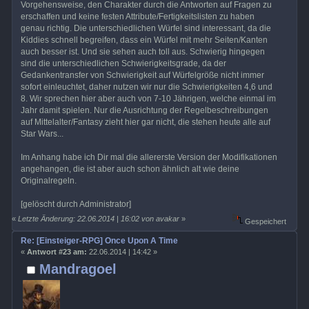
Vorgehensweise, den Charakter durch die Antworten auf Fragen zu
erschaffen und keine festen Attribute/Fertigkeitslisten zu haben
genau richtig. Die unterschiedlichen Würfel sind interessant, da die
Kiddies schnell begreifen, dass ein Würfel mit mehr Seiten/Kanten
auch besser ist. Und sie sehen auch toll aus. Schwierig hingegen
sind die unterschiedlichen Schwierigkeitsgrade, da der
Gedankentransfer von Schwierigkeit auf Würfelgröße nicht immer
sofort einleuchtet, daher nutzen wir nur die Schwierigkeiten 4,6 und
8. Wir sprechen hier aber auch von 7-10 Jährigen, welche einmal im
Jahr damit spielen. Nur die Ausrichtung der Regelbeschreibungen
auf Mittelalter/Fantasy zieht hier gar nicht, die stehen heute alle auf
Star Wars...
Im Anhang habe ich Dir mal die allererste Version der Modifikationen
angehangen, die ist aber auch schon ähnlich alt wie deine
Originalregeln.
[gelöscht durch Administrator]
«
Letzte Änderung: 22.06.2014 | 16:02 von avakar
»
Gespeichert
Re: [Einsteiger-RPG] Once Upon A Time
«
Antwort #23 am:
22.06.2014 | 14:42 »
Mandragoel