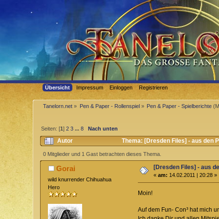
Übersicht
Impressum
Einloggen
Registrieren
Tanelorn.net
»
Pen & Paper - Rollenspiel
»
Pen & Paper - Spielberichte
(M
Seiten: [
1
]
2
3
...
8
Nach unten
Autor
Thema: [Dresden Files] - aus den P
0 Mitglieder und 1 Gast betrachten dieses Thema.
[Dresden Files] - aus d
Gorai
«
am:
14.02.2011 | 20:28 »
wild knurrender Chihuahua
Hero
Moin!
Auf dem Fun- Con³ hat mich unse
Ich danke Dir und allen Mitspiel