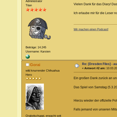
Administrator
Vielen Dank für das Diary! Das 
Titan
Ich erlaube mir für die Leser
Wir machen einen Podcast!
Beiträge: 14.245
Username: Karsten
Re: [Dresden Files] - a
Gorai
«
Antwort #2 am:
10.03.20
wild knurrender Chihuahua
Hero
Ein großen Dank zurück an un
Das Spiel von Samstag (5.3.2
Hierzu wieder der offizielle P
Falls jemand von unseren Mitsp
Orakelschuppi, erwacht seit