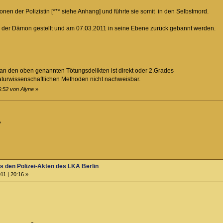
ionen der Polizistin [*** siehe Anhang] und führte sie somit in den Selbstmord.
e der Dämon gestellt und am 07.03.2011 in seine Ebene zurück gebannt werden.
an den oben genannten Tötungsdelikten ist direkt oder 2.Grades
aturwissenschaftlichen Methoden nicht nachweisbar.
5:52 von Alyne
»
*
us den Polizei-Akten des LKA Berlin
11 | 20:16 »