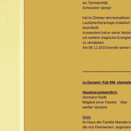
als Tarnidentität
Schwarzer Vampir
hat im Zimmer des komatös
Lautsprecheranlage installi
beeinflußt.
Ausserdem hat er seine Ver
um weitere magische Energ
zu verstärken.
Am 06.12.2010 konnte seine
***************************
zu Gesamt- Fall 498, ehema
Hauptverantwortlich:
Hermann Raith
Mitglied einer Familie Alter
weißer Vampire
Motiv
Im Haus der Familie Manske
die von Feenwesen, sog