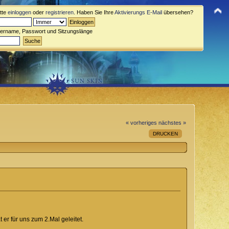
itte
einloggen
oder
registrieren
. Haben Sie Ihre
Aktivierungs E-Mail
übersehen?
zername, Passwort und Sitzungslänge
« vorheriges
nächstes »
DRUCKEN
 er für uns zum 2.Mal geleitet.