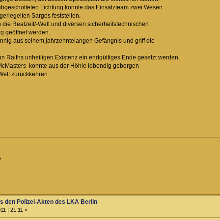
 gut abgeschotteten Lichtung konnte das Einsatzteam zwei Wesen
h abgeriegelten Sarges feststellen.
 in die Realzeit/-Welt und diversen sicherheitstechnischen
er Sarg geöffnet werden.
sinnig aus seinem jahrzehntelangen Gefängnis und griff die
ann Raiths unheiligen Existenz ein endgültiges Ende gesetzt werden.
b.McMasters konnte aus der Höhle lebendig geborgen
sere Welt zurückkehren.
*
us den Polizei-Akten des LKA Berlin
11 | 21:11 »