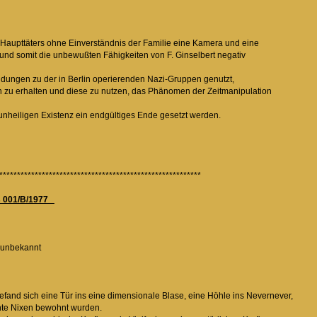
en Haupttäters ohne Einverständnis der Familie eine Kamera und eine
ert und somit die unbewußten Fähigkeiten von F. Ginselbert negativ
bindungen zu der in Berlin operierenden Nazi-Gruppen genutzt,
ien zu erhalten und diese zu nutzen, das Phänomen der Zeitmanipulation
r unheiligen Existenz ein endgültiges Ende gesetzt werden.
***************************************************************
ls 001/B/1977
 unbekannt
 befand sich eine Tür ins eine dimensionale Blase, eine Höhle ins Nevern
enannte Nixen bewohnt wurden.