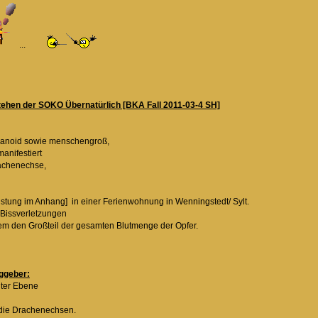
...
stehen der SOKO Übernatürlich [BKA Fall 2011-03-4 SH]
anoid sowie menschengroß,
anifestiert
achenechse,
listung im Anhang] in einer Ferienwohnung in Wenningstedt/ Sylt.
 Bissverletzungen
m den Großteil der gesamten Blutmenge der Opfer.
ggeber:
nter Ebene
e die Drachenechsen.