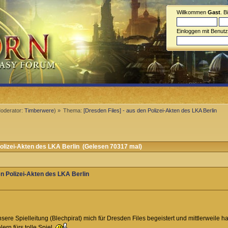
Willkommen
Gast
. B
Einloggen mit Benut
oderator:
Timberwere
) »
Thema:
[Dresden Files] - aus den Polizei-Akten des LKA Berlin
olizei-Akten des LKA Berlin (Gelesen 70317 mal)
en Polizei-Akten des LKA Berlin
re Spielleitung (Blechpirat) mich für Dresden Files begeistert und mittlerweile hat
ern fürs tolle Spiel.