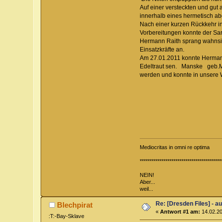
Auf einer versteckten und
innerhalb eines hermetisc
Nach einer kurzen Rückkehr
Vorbereitungen konnte d
Hermann Raith sprang wahn
Einsatzkräfte an.
Am 27.01.2011 konnte Herm
Edeltraut sen. Manske ge
werden und konnte in un
Mediocritas in omni re optima
*****************************************
NEIN!
Aber...
weil...
Re: [Dresden Files] - a
Blechpirat
«
Antwort #1 am:
14.02.20
:T:-Bay-Sklave