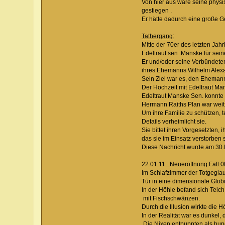
Von hier aus wäre seine ph
gestiegen .
Er hätte dadurch eine große Ge
Tathergang:
Mitte der 70er des letzten
Edeltraut sen. Manske 
Er und/oder seine Verbünd
ihres Ehemanns Wilhelm Al
Sein Ziel war es, den Ehem
Der Hochzeit mit Edeltrau
Edeltraut Manske Sen. ko
Hermann Raiths Plan war we
Um ihre Familie zu schützen,
Details verheimlicht 
Sie bittet ihren Vorgesetzt
das sie im Einsatz versto
Diese Nachricht wurde am
22.01.11 Neueröffnung Fall 
Im Schlafzimmer der Totgeg
Tür in eine dimensionale Gl
In der Höhle befand sich 
mit Fischschwänze
Durch die Illusion wirkte 
In der Realität war es dun
Die Nixen entpuppten als 