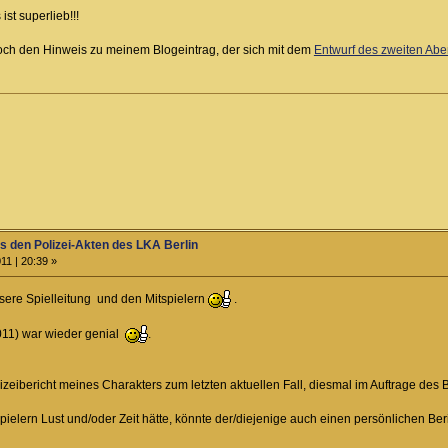
ist superlieb!!!
 noch den Hinweis zu meinem Blogeintrag, der sich mit dem
Entwurf des zweiten Abe
us den Polizei-Akten des LKA Berlin
11 | 20:39 »
sere Spielleitung und den Mitspielern
.
011) war wieder genial
.
olizeibericht meines Charakters zum letzten aktuellen Fall, diesmal im Auftrage des 
ielern Lust und/oder Zeit hätte, könnte der/diejenige auch einen persönlichen Ber