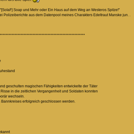
 "[SoIaF] Soap und Mehr oder Ein Haus auf dem Weg an Westeros Spitze!"
wei Polizeiberichte aus dem Datenpool meines Charakters Edeltraut Manske jun. .
*********************************************************
e
gs
m Ruhestand
n und geschulten magischen Fähigkeiten entwickelte der Täter
s Risse in die zeitlichen Vergangenheit und Soldaten konnten
e temporär wechseln.
es Bannkreises erfolgreich geschlossen werden.
ekannt