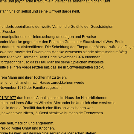
ysische und psychische Kraft um ein Vielfaches seiner natürlichen Kraft
fahr für sich selbst und seine Umwelt dargestellt.
 Jahrhunderts beeinflusste der weiße Vampir die Gefühle der Geschädigten
für seine Zwecke.
eten manipulierten die Untersuchungsunterlagen und Beweise
exander Manske gegenüber den Beamten Grothe der Staatskanzlei West-B
ann dadurch zu diskreditieren. Die Scheidung der Ehepartner Manske wäre
t Manske sen. sowie der Erwerb des Manske Anwesens stände nichts mehr 
nnte den Plan von Hermann Raith Ende November 1976 erkennen.
it fortgeschritten, so dass Frau Manske seine Spielchen mitspielte .
 teilte sie ihren Vorgesetzten mit, das sie in Schwierigkeiten steckt.
sie.
en, ihrem Mann und ihrer Tochter mit zu teilen,
rben sei und nicht mehr nach Hause zurückkehren werde.
 30.November 1976 der Familie zugestellt.
001/B/1977
durch neue Anhaltspunkte im Haus der Hinterbliebenen.
laubten und ihres Witwers Wilhelm- Alexander befand sich eine versteckt
obule, in der die Realität durch eine Illusion verschoben war.
Teich, bewohnt von Nixen, äußerst attraktive humanoide Feenwesen
n.
die Höhle hell, friedlich und angenehm.
kel, dreckig, voller Unrat und Knochen.
hungrige Bestien, auf dessen Speiseplan die Menschen stehen.