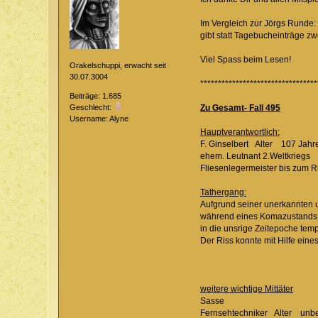
Im Vergleich zur Jörgs Runde:
gibt statt Tagebucheinträge z
Viel Spass beim Lesen!
Orakelschuppi, erwacht seit
30.07.3004
*********************************
Beiträge: 1.685
Geschlecht:
Zu Gesamt- Fall 495
Username: Alyne
Hauptverantwortlich:
F. Ginselbert Alter 107 Jahr
ehem. Leutnant 2.Weltkrie
Fliesenlegermeister bis zu
Tathergang:
Aufgrund seiner unerkannte
während eines Komazustand
in die unsrige Zeitepoch
Der Riss konnte mit Hilfe ein
weitere wichtige Mittäter
Sasse
Fernsehtechniker Alter unb