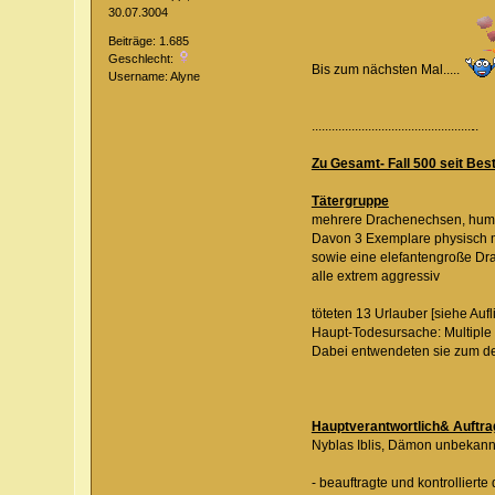
30.07.3004
Beiträge: 1.685
Geschlecht:
Bis zum nächsten Mal.....
Username: Alyne
.................................................
..
Zu Gesamt- Fall 500 seit Be
Tätergruppe
mehrere Drachenechsen, hum
Davon 3 Exemplare physisch m
sowie eine elefantengroße Dr
alle extrem aggressiv
töteten 13 Urlauber [siehe Auf
Haupt-Todesursache: Multiple
Dabei entwendeten sie zum de
Hauptverantwortlich& Auftra
Nyblas Iblis, Dämon unbekan
- beauftragte und kontrolliert