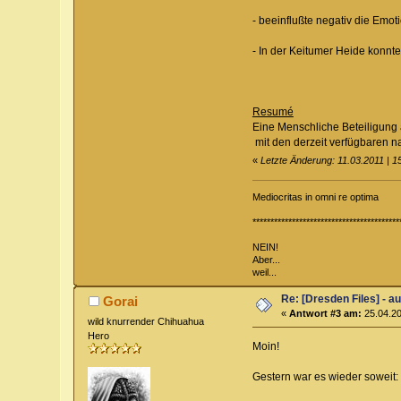
- beeinflußte negativ die Emot
- In der Keitumer Heide konnt
Resumé
Eine Menschliche Beteiligung 
mit den derzeit verfügbaren n
«
Letzte Änderung: 11.03.2011 | 1
Mediocritas in omni re optima
*****************************************
NEIN!
Aber...
weil...
Re: [Dresden Files] - a
Gorai
«
Antwort #3 am:
25.04.20
wild knurrender Chihuahua
Hero
Moin!
Gestern war es wieder soweit: