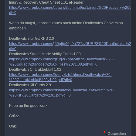
Injury & Recovery Cheat Sheet 1.01 eReader
https://www.dropbox.com/s/cpaww9b6mmq9ga1/Injury%20Recovery%20C
dl=0
Wenn du magst, kannst du auch noch meine Deathwatch Conversion
einbinden
Deathwatch für GURPS 2.0
https://www.dropbox.com/s/j59g9g90p9n727a/GURPS%20Deathwatch%20v2
dl=0
Deathwatch Squad Mode Ability Cards 1.00
https://www.dropbox.com/s/gz8qvz7opi24m7h/Deathwatch%20-
%20Squad%20Mode%20Abilities%20v1.00.pdf?dl=0
Deathwatch Charakterblatt 1.02
https://www.dropbox.com/s/6vzdyxlzfs1hhme/Deathwatch%20-
%20Charakterblatt%20v1.02.pdf?dl=0
Deathwatch Kit Cards 2.91
https://www.dropbox.com/s/rdsmuwhs1o0vbxb/Deathwatch%20-
%20Kit%20Cards%20v2.91.pdf?dl=0
Keep up the good work!
Grüzz
Onkl
Gespeichert