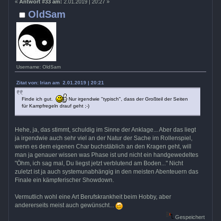
«
Antwort #33 am:
2.01.2019 | 20:27 »
OldSam
Username: OldSam
Zitat von: Irian am 2.01.2019 | 20:21
Finde ich gut.
Nur irgendwie "typisch", dass der Großteil der Seiten
für Kampfregeln drauf geht ;-)
Hehe, ja, das stimmt, schuldig im Sinne der Anklage... Aber das liegt
ja irgendwie auch sehr viel an der Natur der Sache im Rollenspiel,
wenn es dem eigenen Char buchstäblich an den Kragen geht, will
man ja genauer wissen was Phase ist und nicht ein handgewedeltes
"Öhm, ich sag mal, Du liegst jetzt verblutend am Boden..." Nicht
zuletzt ist ja auch systemunabhängig in den meisten Abenteuern das
Finale ein kämpferischer Showdown.
Vermutlich wohl eine Art Berufskrankheit beim Hobby, aber
andererseits meist auch gewünscht...
Gespeichert