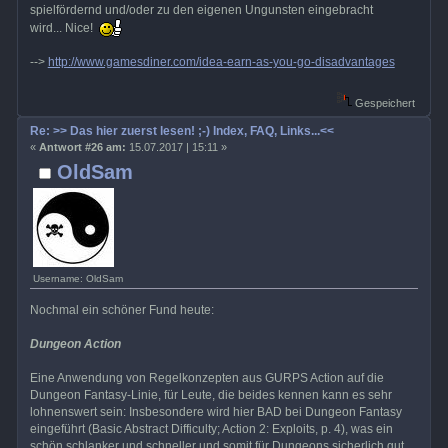
spielfördernd und/oder zu den eigenen Ungunsten eingebracht
wird... Nice!
-->
http://www.gamesdiner.com/idea-earn-as-you-go-disadvantages
Gespeichert
Re: >> Das hier zuerst lesen! ;-) Index, FAQ, Links...<<
«
Antwort #26 am:
15.07.2017 | 15:11 »
OldSam
Username: OldSam
Nochmal ein schöner Fund heute:
Dungeon Action
Eine Anwendung von Regelkonzepten aus GURPS Action auf die
Dungeon Fantasy-Linie, für Leute, die beides kennen kann es sehr
lohnenswert sein: Insbesondere wird hier BAD bei Dungeon Fantasy
eingeführt (Basic Abstract Difficulty; Action 2: Exploits, p. 4), was ein
schön schlanker und schneller und somit für Dungeons sicherlich gut