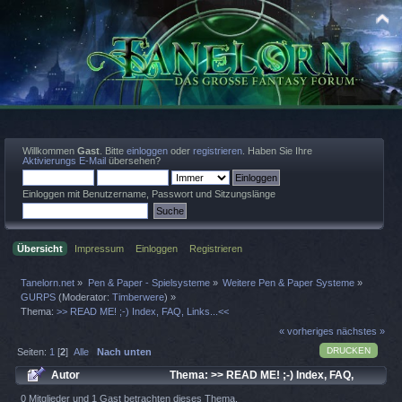
Willkommen
Gast
. Bitte
einloggen
oder
registrieren
. Haben Sie Ihre
Aktivierungs E-Mail
übersehen?
Einloggen mit Benutzername, Passwort und Sitzungslänge
Übersicht
Impressum
Einloggen
Registrieren
Tanelorn.net
»
Pen & Paper - Spielsysteme
»
Weitere Pen & Paper Systeme
»
GURPS
(Moderator:
Timberwere
) »
Thema:
>> READ ME! ;-) Index, FAQ, Links...<<
« vorheriges
nächstes »
DRUCKEN
Seiten:
1
[
2
]
Alle
Nach unten
Autor
Thema: >> READ ME! ;-) Index, FAQ,
Links...<< (Gelesen 35763 mal)
0 Mitglieder und 1 Gast betrachten dieses Thema.