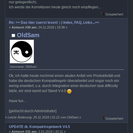
nur gelegentlich).
Ich werde die Korrekturen heute gleich noch einpflegen...
Gespeichert
Re: >> Das hier zuerst lesen! ;-) Index, FAQ, Links...<<
«
Antwort #30 am:
24.11.2018 | 19:38 »
OldSam
Username: OldSam
Ok, ich hatte heute nochmal einen akuten Anfall von Produktivität und
habe die deutschen Kompaktregeln überarbeitet und sogar noch ein
wenig erweitert, u.a. durch Integration einer deutschen task difficulty
table, wir sind damit auf Stand V.4.0
Have fun...
[gelöscht durch Administrator]
«
Letzte Änderung: 25.11.2018 | 01:21 von OldSam
»
Gespeichert
UPDATE dt. Kompaktregelwerk V4.5
«
Antwort #31 am:
2.01.2019 | 20:11 »