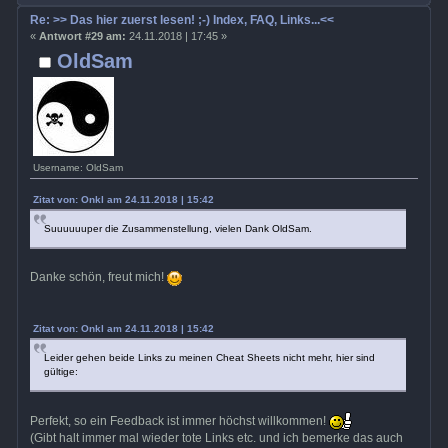
Re: >> Das hier zuerst lesen! ;-) Index, FAQ, Links...<<
«
Antwort #29 am:
24.11.2018 | 17:45 »
OldSam
Username: OldSam
Zitat von: Onkl am 24.11.2018 | 15:42
Suuuuuuper die Zusammenstellung, vielen Dank OldSam.
Danke schön, freut mich!
Zitat von: Onkl am 24.11.2018 | 15:42
Leider gehen beide Links zu meinen Cheat Sheets nicht mehr, hier sind
gültige:
Perfekt, so ein Feedback ist immer höchst willkommen!
(Gibt halt immer mal wieder tote Links etc. und ich bemerke das auch