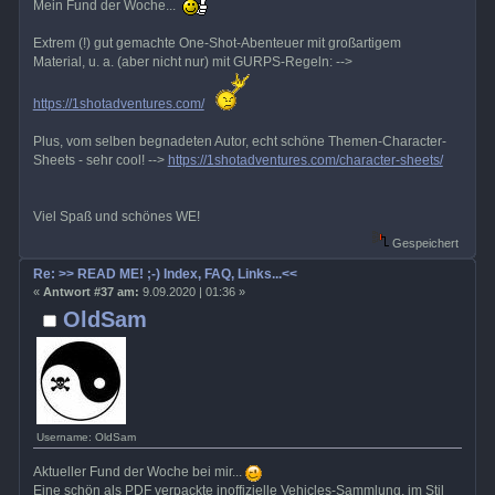
Mein Fund der Woche...
Extrem (!) gut gemachte One-Shot-Abenteuer mit großartigem
Material, u. a. (aber nicht nur) mit GURPS-Regeln: -->
https://1shotadventures.com/
Plus, vom selben begnadeten Autor, echt schöne Themen-Character-
Sheets - sehr cool! -->
https://1shotadventures.com/character-sheets/
Viel Spaß und schönes WE!
Gespeichert
Re: >> READ ME! ;-) Index, FAQ, Links...<<
«
Antwort #37 am:
9.09.2020 | 01:36 »
OldSam
Username: OldSam
Aktueller Fund der Woche bei mir...
Eine schön als PDF verpackte inoffizielle Vehicles-Sammlung, im Stil