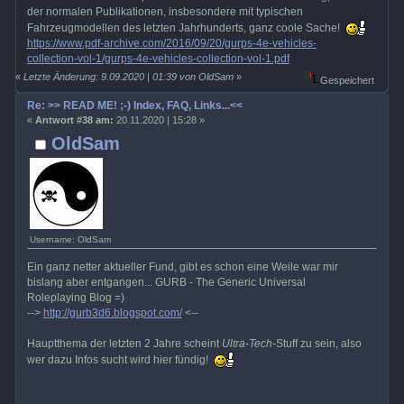
der normalen Publikationen, insbesondere mit typischen
Fahrzeugmodellen des letzten Jahrhunderts, ganz coole Sache!
https://www.pdf-archive.com/2016/09/20/gurps-4e-vehicles-
collection-vol-1/gurps-4e-vehicles-collection-vol-1.pdf
«
Letzte Änderung: 9.09.2020 | 01:39 von OldSam
»
Gespeichert
Re: >> READ ME! ;-) Index, FAQ, Links...<<
«
Antwort #38 am:
20.11.2020 | 15:28 »
OldSam
Username: OldSam
Ein ganz netter aktueller Fund, gibt es schon eine Weile war mir
bislang aber entgangen... GURB - The Generic Universal
Roleplaying Blog =)
-->
http://gurb3d6.blogspot.com/
<--
Hauptthema der letzten 2 Jahre scheint
Ultra-Tech
-Stuff zu sein, also
wer dazu Infos sucht wird hier fündig!