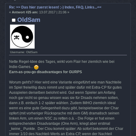
Re: >> Das hier zuerst lesen! ;-) Index, FAQ, Links...<<
«
Antwort #25 am:
13.07.2017 | 21:06 »
OldSam
Username: OldSam
Nette Regel-Idee des Tages, wirkt vom Flair her ziemlich wie bei
Indie-Games...
Earn-as-you-go disadvantages for GURPS
Worum geht's? Hier wird eine Variante eingeführt wie man Nachteile
im Spiel freiwillig dazu nimmt und später dafür mit Extra-CP für gutes
Ausspielen derselben belohnt wird. Gut wenn Spieler am Anfang
noch gar nicht so genau wissen was sie für Disads nehmen sollen,
dann z.B. einfach 1-2 später wählen. Zudem IMHO ziemlich ideal
wenn es eine gute Gelegenheit dazu gibt, beispielsweise der Char
opfert (mit vorheriger Rücksprache mit dem GM) dramatisch seinen
linken Arm, um einen NSC zu retten o.ä. - Die Folge er hat einen
entsprechenden Disadvantage (One Arm), kriegt aber erstmal
_keine_ Punkte. Der Clou kommt später: Ab sofort bekommt der Char
immer 1/10 des Nachteil-Werts an Extra-CP, wenn der Nachteil