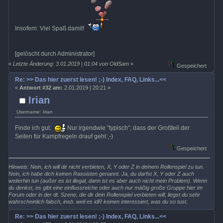
Insofern: Viel Spaß damit!
[gelöscht durch Administrator]
«
Letzte Änderung: 3.01.2019 | 01:04 von OldSam
»
Gespeichert
Re: >> Das hier zuerst lesen! ;-) Index, FAQ, Links...<<
«
Antwort #32 am:
2.01.2019 | 20:21 »
Irian
Username: Irian
Finde ich gut.
Nur irgendwie "typisch", dass der Großteil der
Seiten für Kampfregeln drauf geht ;-)
Gespeichert
Hinweis: Nein, ich will dir nicht verbieten, X, Y oder Z in deinem Rollenspiel zu tun.
Nein, ich habe dich keinen Rassisten genannt. Ja, du darfst X, Y oder Z auch
weiterhin tun (außer es ist illegal, dann ist es aber auch nicht mein Problem). Wenn
du denkst, es gibt eine einflussreiche oder auch nur mäßig große Gruppe hier im
Forum oder in der dt. Szene, die dir dein Rollenspiel verbieten will, liegst du sehr
wahrscheinlich falsch, insb. weil es idR keinen interessiert, was du so tust.
Re: >> Das hier zuerst lesen! ;-) Index, FAQ, Links...<<