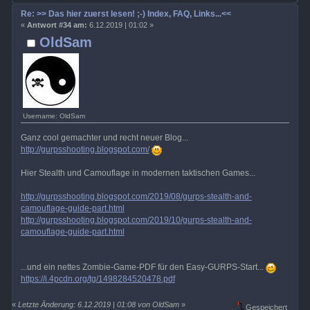
Re: >> Das hier zuerst lesen! ;-) Index, FAQ, Links...<<
«
Antwort #34 am:
6.12.2019 | 01:02 »
OldSam
Username: OldSam
Ganz cool gemachter und recht neuer Blog...
http://gurpsshooting.blogspot.com/
Hier Stealth und Camouflage in modernen taktischen Games...
http://gurpsshooting.blogspot.com/2019/08/gurps-stealth-and-
camouflage-guide-part.html
http://gurpsshooting.blogspot.com/2019/10/gurps-stealth-and-
camouflage-guide-part.html
...und ein nettes Zombie-Game-PDF für den Easy-GURPS-Start...
https://i.4pcdn.org/tg/1498284520478.pdf
«
Letzte Änderung: 6.12.2019 | 01:08 von OldSam
»
Gespeichert