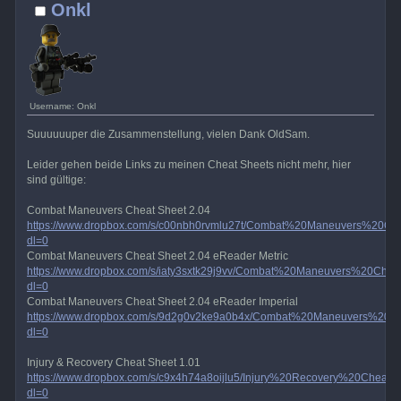
Onkl
Username: Onkl
Suuuuuuper die Zusammenstellung, vielen Dank OldSam.
Leider gehen beide Links zu meinen Cheat Sheets nicht mehr, hier
sind gültige:
Combat Maneuvers Cheat Sheet 2.04
https://www.dropbox.com/s/c00nbh0rvmlu27t/Combat%20Maneuvers%20Ch
dl=0
Combat Maneuvers Cheat Sheet 2.04 eReader Metric
https://www.dropbox.com/s/iaty3sxtk29j9vv/Combat%20Maneuvers%20Ch
dl=0
Combat Maneuvers Cheat Sheet 2.04 eReader Imperial
https://www.dropbox.com/s/9d2g0v2ke9a0b4x/Combat%20Maneuvers%20
dl=0
Injury & Recovery Cheat Sheet 1.01
https://www.dropbox.com/s/c9x4h74a8oijlu5/Injury%20Recovery%20Cheat
dl=0