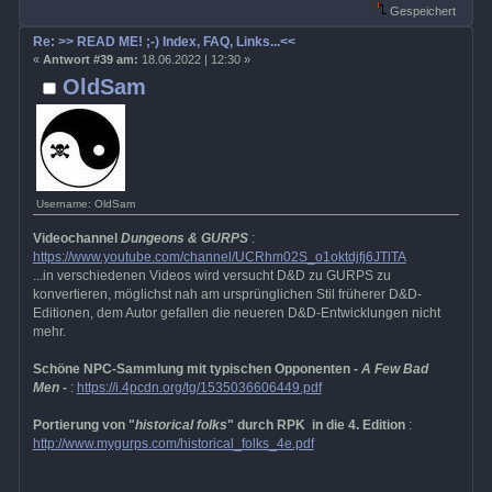
Gespeichert
Re: >> READ ME! ;-) Index, FAQ, Links...<<
«
Antwort #39 am:
18.06.2022 | 12:30 »
OldSam
Username: OldSam
Videochannel
Dungeons & GURPS
:
https://www.youtube.com/channel/UCRhm02S_o1oktdjfj6JTlTA
...in verschiedenen Videos wird versucht D&D zu GURPS zu
konvertieren, möglichst nah am ursprünglichen Stil früherer D&D-
Editionen, dem Autor gefallen die neueren D&D-Entwicklungen nicht
mehr.
Schöne NPC-Sammlung mit typischen Opponenten -
A Few Bad
Men
-
:
https://i.4pcdn.org/tg/1535036606449.pdf
Portierung von "
historical folks
" durch RPK in die 4. Edition
:
http://www.mygurps.com/historical_folks_4e.pdf