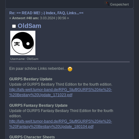
Gespeichert
Re: >> READ ME! ;-) Index, FAQ, Links...<<
«
Antwort #40 am:
3.03.2024 | 00:56 »
OldSam
Username: OldSam
Ein paar schöne Links nebenbei...
GURPS Bestiary Update
Update of GURPS Bestiary Third Edition for the fourth edition.
http://lafs-welt.tumor-band.de/RPG_Stuff/GURPS%204e%20-
%20Bestiary%20Update_171023.pdf
GURPS Fantasy Bestiary Update
Update of GURPS Fantasy Bestiary Third Edition for the fourth
edition.
http://lafs-welt.tumor-band.de/RPG_Stuff/GURPS%204e%20-
%20Fantasy%20Bestiary%20Update_180104.pdf
GURPS Character Sheets