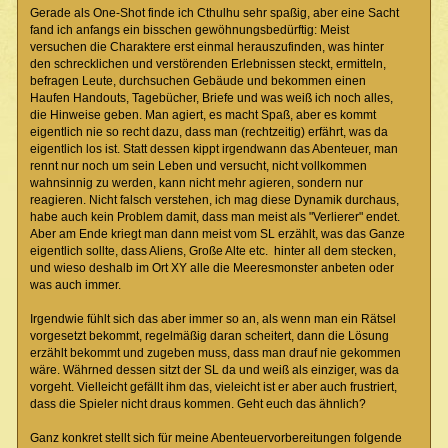
Gerade als One-Shot finde ich Cthulhu sehr spaßig, aber eine Sacht
fand ich anfangs ein bisschen gewöhnungsbedürftig: Meist
versuchen die Charaktere erst einmal herauszufinden, was hinter
den schrecklichen und verstörenden Erlebnissen steckt, ermitteln,
befragen Leute, durchsuchen Gebäude und bekommen einen
Haufen Handouts, Tagebücher, Briefe und was weiß ich noch alles,
die Hinweise geben. Man agiert, es macht Spaß, aber es kommt
eigentlich nie so recht dazu, dass man (rechtzeitig) erfährt, was da
eigentlich los ist. Statt dessen kippt irgendwann das Abenteuer, man
rennt nur noch um sein Leben und versucht, nicht vollkommen
wahnsinnig zu werden, kann nicht mehr agieren, sondern nur
reagieren. Nicht falsch verstehen, ich mag diese Dynamik durchaus,
habe auch kein Problem damit, dass man meist als "Verlierer" endet.
Aber am Ende kriegt man dann meist vom SL erzählt, was das Ganze
eigentlich sollte, dass Aliens, Große Alte etc. hinter all dem stecken,
und wieso deshalb im Ort XY alle die Meeresmonster anbeten oder
was auch immer.
Irgendwie fühlt sich das aber immer so an, als wenn man ein Rätsel
vorgesetzt bekommt, regelmäßig daran scheitert, dann die Lösung
erzählt bekommt und zugeben muss, dass man drauf nie gekommen
wäre. Währned dessen sitzt der SL da und weiß als einziger, was da
vorgeht. Vielleicht gefällt ihm das, vieleicht ist er aber auch frustriert,
dass die Spieler nicht draus kommen. Geht euch das ähnlich?
Ganz konkret stellt sich für meine Abenteuervorbereitungen folgende