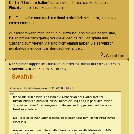
Dörfler "Gewehre hätten" hat ausgereicht, die ganze Truppe zur
Flucht von der Insel zu animieren.
Die Flöte sollte man auch maximal bedrohlich schildern, sonst trötet
immer einer rein.
Ausserdem kann man Ihnen die Hinweise ,das sie die bösen sind,
IMO nicht deutlich genug vor die Augen halten. Ich spiele das
Szenario zum vierten Mal und nicht einmal haben Sie es wirklich
rausbekommen oder gar dannach gehandelt.
Gespeichert
Re: Spieler tappen im Dunkeln, nur der SL blickt durch? - Der Sänger von
«
Antwort #15 am:
3.11.2016 | 15:13 »
Swafnir
Zitat von: ErikErikson am 3.11.2016 | 14:46
Ich würde aufpassen, das man die Opposition der Dörfler nicht zu
furchteinflößend schildert. Meine Beschreibung das ein paar der Dörfler
"Gewehre hätten" hat ausgereicht, die ganze Truppe zur Flucht von der
Insel zu animieren.
Die Flöte sollte man auch maximal bedrohlich schildern, sonst trötet immer
einer rein.
Ausserdem kann man Ihnen die Hinweise ,das sie die bösen sind, IMO