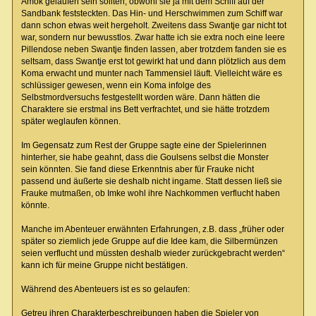
Amok gelaufen sein sollten, obwohl sie ja mit dem Schiff auf der
Sandbank feststeckten. Das Hin- und Herschwimmen zum Schiff war
dann schon etwas weit hergeholt. Zweitens dass Swantje gar nicht tot
war, sondern nur bewusstlos. Zwar hatte ich sie extra noch eine leere
Pillendose neben Swantje finden lassen, aber trotzdem fanden sie es
seltsam, dass Swantje erst tot gewirkt hat und dann plötzlich aus dem
Koma erwacht und munter nach Tammensiel läuft. Vielleicht wäre es
schlüssiger gewesen, wenn ein Koma infolge des
Selbstmordversuchs festgestellt worden wäre. Dann hätten die
Charaktere sie erstmal ins Bett verfrachtet, und sie hätte trotzdem
später weglaufen können.
Im Gegensatz zum Rest der Gruppe sagte eine der Spielerinnen
hinterher, sie habe geahnt, dass die Goulsens selbst die Monster
sein könnten. Sie fand diese Erkenntnis aber für Frauke nicht
passend und äußerte sie deshalb nicht ingame. Statt dessen ließ sie
Frauke mutmaßen, ob Imke wohl ihre Nachkommen verflucht haben
könnte.
Manche im Abenteuer erwähnten Erfahrungen, z.B. dass „früher oder
später so ziemlich jede Gruppe auf die Idee kam, die Silbermünzen
seien verflucht und müssten deshalb wieder zurückgebracht werden“
kann ich für meine Gruppe nicht bestätigen.
Während des Abenteuers ist es so gelaufen:
Getreu ihren Charakterbeschreibungen haben die Spieler von