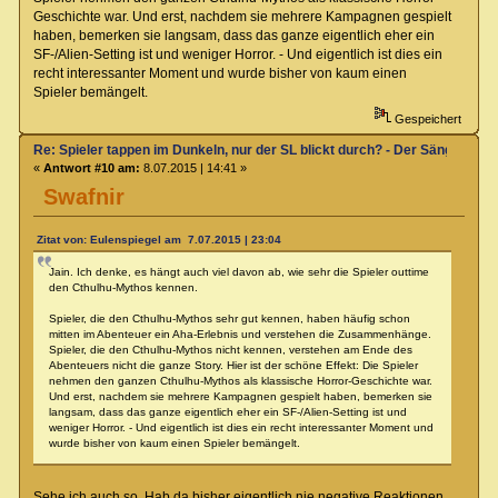
Geschichte war. Und erst, nachdem sie mehrere Kampagnen gespielt
haben, bemerken sie langsam, dass das ganze eigentlich eher ein
SF-/Alien-Setting ist und weniger Horror. - Und eigentlich ist dies ein
recht interessanter Moment und wurde bisher von kaum einen
Spieler bemängelt.
Gespeichert
Re: Spieler tappen im Dunkeln, nur der SL blickt durch? - Der Sänger von
«
Antwort #10 am:
8.07.2015 | 14:41 »
Swafnir
Zitat von: Eulenspiegel am 7.07.2015 | 23:04
Jain. Ich denke, es hängt auch viel davon ab, wie sehr die Spieler outtime
den Cthulhu-Mythos kennen.
Spieler, die den Cthulhu-Mythos sehr gut kennen, haben häufig schon
mitten im Abenteuer ein Aha-Erlebnis und verstehen die Zusammenhänge.
Spieler, die den Cthulhu-Mythos nicht kennen, verstehen am Ende des
Abenteuers nicht die ganze Story. Hier ist der schöne Effekt: Die Spieler
nehmen den ganzen Cthulhu-Mythos als klassische Horror-Geschichte war.
Und erst, nachdem sie mehrere Kampagnen gespielt haben, bemerken sie
langsam, dass das ganze eigentlich eher ein SF-/Alien-Setting ist und
weniger Horror. - Und eigentlich ist dies ein recht interessanter Moment und
wurde bisher von kaum einen Spieler bemängelt.
Sehe ich auch so. Hab da bisher eigentlich nie negative Reaktionen