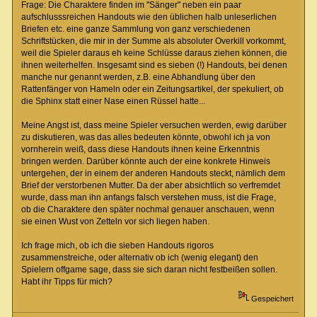
Frage: Die Charaktere finden im "Sänger" neben ein paar
aufschlusssreichen Handouts wie den üblichen halb unleserlichen
Briefen etc. eine ganze Sammlung von ganz verschiedenen
Schriftstücken, die mir in der Summe als absoluter Overkill vorkommt,
weil die Spieler daraus eh keine Schlüsse daraus ziehen können, die
ihnen weiterhelfen. Insgesamt sind es sieben (!) Handouts, bei denen
manche nur genannt werden, z.B. eine Abhandlung über den
Rattenfänger von Hameln oder ein Zeitungsartikel, der spekuliert, ob
die Sphinx statt einer Nase einen Rüssel hatte...
Meine Angst ist, dass meine Spieler versuchen werden, ewig darüber
zu diskutieren, was das alles bedeuten könnte, obwohl ich ja von
vornherein weiß, dass diese Handouts ihnen keine Erkenntnis
bringen werden. Darüber könnte auch der eine konkrete Hinweis
untergehen, der in einem der anderen Handouts steckt, nämlich dem
Brief der verstorbenen Mutter. Da der aber absichtlich so verfremdet
wurde, dass man ihn anfangs falsch verstehen muss, ist die Frage,
ob die Charaktere den später nochmal genauer anschauen, wenn
sie einen Wust von Zetteln vor sich liegen haben.
Ich frage mich, ob ich die sieben Handouts rigoros
zusammenstreiche, oder alternativ ob ich (wenig elegant) den
Spielern offgame sage, dass sie sich daran nicht festbeißen sollen.
Habt ihr Tipps für mich?
Gespeichert