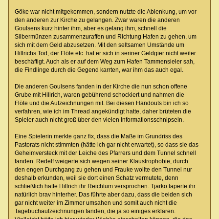
Göke war nicht mitgekommen, sondern nutzte die Ablenkung, um vor
den anderen zur Kirche zu gelangen. Zwar waren die anderen
Goulsens kurz hinter ihm, aber es gelang ihm, schnell die
Silbermünzen zusammenzuraffen und Richtung Hafen zu gehen, um
sich mit dem Geld abzusetzen. Mit den seltsamen Umstände um
Hillrichs Tod, der Flöte etc. hat er sich in seriner Geldgier nicht weiter
beschäftigt. Auch als er auf dem Weg zum Hafen Tammensieler sah,
die Findlinge durch die Gegend karrten, war ihm das auch egal.
Die anderen Goulsens fanden in der Kirche die nun schon offene
Grube mit Hillrich, waren gebührend schockiert und nahmen die
Flöte und die Aufzeichnungen mit. Bei diesen Handouts bin ich so
verfahren, wie ich im Thread angekündigt hatte, daher brüteten die
Spieler auch nicht groß über den vielen Informationsschnipseln.
Eine Spielerin merkte ganz fix, dass die Maße im Grundriss des
Pastorats nicht stimmten (hätte ich gar nicht erwartet), so dass sie das
Geheimversteck mit der Leiche des Pfarrers und dem Tunnel schnell
fanden. Redelf weigerte sich wegen seiner Klaustrophobie, durch
den engen Durchgang zu gehen und Frauke wollte den Tunnel nur
deshalb erkunden, weil sie dort einen Schatz vermutete, denn
schließlich hatte Hillrich ihr Reichtum versprochen. Tjarko taperte ihr
natürlich brav hinterher. Das führte aber dazu, dass die beiden sich
gar nicht weiter im Zimmer umsahen und somit auch nicht die
Tagebuchaufzeichnungen fanden, die ja so einiges erklären.