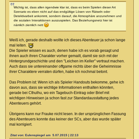
Wichtig ist, dass allen irgendwie klar ist, dass es beim Spielen dieser Art
Szenario es eben nicht auf das endgültige Lösen von Rätseln oder
Detektivarbeit ankommt, sondern darauf, die Atmosphäre anzunehmen und
die sozialen Interaktionen auszuspielen. Das Beziehungsnetz hier ist
nämlich ziemlich nett
Weiß ich, gerade deshalb wollte ich dieses Abenteuer ja schon lange
mal leiten.
Die Spieler wissen es auch, denen habe ich es vorab gesagt und
ihnen auch ihren Charakter vorher gemailt, damit sie sich mit der
Hintergrundgeschichte und den "Leichen im Keller" vertraut machen.
Auch dass sie untereinander offgame nichts über die Geheimnisse
ihrer Charaktere verraten dürfen, habe ich nochmal betont.
Das Problem ist: Wenn ich als Spieler Handouts bekomme, gehe ich
davon aus, dass sie wichtige Informationen enthalten könnten,
gerade bei Cthulhu, wo ein Tagebuch-Eintrag oder Brief mit
wichtigen Hinweisen ja schon fast zur Standardausstattung jedes
Abenteuers gehört.
Übrigens kann nur Frauke nicht lesen. In der ursprünglichen Fassung
des Abenteuers konnte das keiner der SCs, aber das wurde später
mal korrigiert.
Zitat von: Eulenspiegel am 5.07.2015 | 22:13