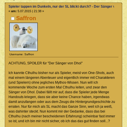
Spieler tappen im Dunkeln, nur der SL blickt durch? - Der Sänger von Dho
«
am:
5.07.2015 | 21:38 »
Saffron
Username: Saffron
ACHTUNG, SPOILER für "Der Sänger von Dhol"
Ich kannte Cthulhu bisher nur als Spieler, meist von One-Shots, auch
mal einem längeren Abenteuer und eigentlich immer mit Charakteren
(und Spielern) ohne jegliches Mythos-Wissen. Nun will ich
kommende Woche zum ersten Mal Cthulhu leiten, und zwar den
Sänger von Dhol. Dabei fällt mir auf, dass die Spieler jede Menge
Handouts kriegen, dass sie aber keine Chance haben, irgendwas
damit anzufangen oder aus dem Zeugs die Hintergrundgeschichte zu
erraten. Nur für mich als SL macht das Ganze Sinn, weil ich ja weiß,
was dahinter steckt. Nun kommt mir der Gedanke, dass das bei
Cthulhu (nach meiner bescheidenen Erfahrung) scheinbar fast immer
so ist, und ich bin mir nicht sicher, ob ich das das gut finden soll...?