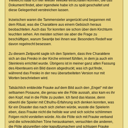
Vielleicht hätte ich hier wieder Wiebke einschalten können, die das
Dokument findet, aber irgendwie habe ich zu spät geschaltet und
diese Gelegenheit verstreichen lassen.
Inzwischen waren die Tammensieler angerückt und begannen mit
dem Ritual, was die Charaktere aus einem Gebüsch heraus
beobachteten. Auch das Tor konnten sie schon über dem Kirchturm
leuchten sehen. Am meisten schien sie aber die Frage zu
beschäftigen, warum Swantje bei ihnen war. Besonders Redelf war
davon regelrecht besessen.
Zu diesem Zeitpunkt sagte ich den Spielern, dass ihre Charaktere
sich an das Fresko in der Kirche erinnert fühlten, in dem ja auch ein
Steinkreis errichtet wurde. Übrigens ist in meiner ganz alten Fassung
des Abenteuers ein Bild davon abgedruckt, was ich gut finde,
während das Fresko in der neu überarbeiteten Version nur mit
Worten beschrieben wird.
Tatsächlich entdeckte Frauke auf dem Bild auch den „Engel“ mit der
seltsamen Posaune, die genau wie die Flöte aussah, also kam es ihr
den Kopf, mal in die Flöte zu pusten. Ich fand das klasse, denn
obwohl die Spieler mit Cthulhu-Erfahrung sich denken konnten, was
für ein Disaster das nach sich ziehen würde, wusste die Spielerin
eben, dass Frauke nicht die hellste war und sich solche schlimmen
Folgen nicht vorstellen würde. Als die Flöte sich mit Frauke verband
und die schrecklichen Töne herauskamen, versuchten die anderen,
die Flöte abzureißen oder kaputtzumachen und schlugen Frauke