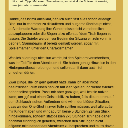
Noch ein Tipp: Mal einen Stammbaum, sonst sind die Spieler oft verwirrt,
wer jetzt wie zu wem steht.
Danke, das ist mir alles klar, hab ich auch fast alles schon erledigt:
Bitte, nur in character zu diskutieren und outgame überhaupt nicht,
außerdem die Warnung ihre Geheimnisse nicht versehentlich
auszuplappern oder die Bögen allzu offen auf dem Tisch liegen zu
lassen. Die Spieler werden vor Beginn der Sitzung einzeln von mir
gebrieft, Stammbaum ist bereits gemailt worden, sogar mit
Spielernamen unter den Charakternamen.
Was ich allerdings nicht tun werde, ist den Spielern vorschreiben,
was ihr "Job" in dem Abenteuer ist. Sie haben genug Hinweise in den
Hintergrundbeschreibungen und sollen damit dann auch frei
umgehen dürfen.
Zwei Dinge, die ich gern gehabt hätte, kann ich aber nicht
beeinflussen: Zum einen hab ich nur vier Spieler und werde Wiebke
daher selbst spielen. Passt mir aber ganz gut, weil ich sie nutzen
kann, um ggf. mal einen Geistesblitz zu haben, falls die anderen auf
dem Schlauch stehen. Außerdem sind wir in der blöden Situation,
dass wir den One-Shot in zwei Teile splitten müssen, weil alle außer
mir Kinder haben und wir dadurch keine 5 Stunden Zeit am Stück
hinbekommen, sondern statt dessen 2x3 Stunden. Ich habe daher
nochmal eindringlich gebeten, zwischen den Sitzungen nicht
offgame miteinander das Abenteuer zu besprechen und muss davon