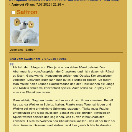
«
Antwort #8 am:
7.07.2015 | 21:26 »
Saffron
Username: Saffron
Zitat von: Swafnir am 7.07.2015 | 20:51
Ich hab den Sänger von Dhol jetzt schon sicher 10mal geleitet. Das
Abenteuer lebt vom Ausspielen der Charaktere und nicht davon ein Rätsel
zu lösen. Ganz wichtig: Konzentriert spielen und Outplay-Konversationen
verbieten. Das Abenteuer kann man gut in 4 Stunden spielen. Da macht
man mal ne halbe Stunde Raucherpause und den Rest können die Jungs
und Mädels sicher mal konzentriert spielen. Auch sollen sie Putplay nicht
über ihre Charaktere reden.
Ganz wichtig: Sag den Leuten vorher was du von ihnen erwartest. Redelf
ist dazu da Wiebke im Spiel zu halten. Frauke muss Terror schieben und
Wiebke soll eine unheimliche Stimmung erzeugen. Tjarko muss Frauke
unterstützen und Göke muss den Schatz ins Spiel bringen. Nimm jeden
Spieler vorher beiseite und sag ihnen, was du von ihrem Charakter
erwartest. Es muss zwischen den Charakteren knallen - das ist der Reiz bei
dem Szenario. Gewinner und Verlierer sind hier gänzlich falsche Ansätze.