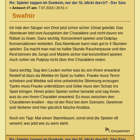
Re: Spieler tappen im Dunkeln, nur der SL blickt durch? - Der Sänger von
«
Antwort #7 am:
7.07.2015 | 20:51 »
Swafnir
Ich hab den Sänger von Dhol jetzt schon sicher 10mal geleitet. Das
Abenteuer lebt vom Ausspielen der Charaktere und nicht davon ein
Rätsel zu lösen. Ganz wichtig: Konzentriert spielen und Outplay-
Konversationen verbieten. Das Abenteuer kann man gut in 4 Stunden
spielen. Da macht man mal ne halbe Stunde Raucherpause und den
Rest können die Jungs und Mädels sicher mal konzentriert spielen.
Auch sollen sie Putplay nicht über ihre Charaktere reden.
Ganz wichtig: Sag den Leuten vorher was du von ihnen erwartest.
Redelf ist dazu da Wiebke im Spiel zu halten. Frauke muss Terror
schieben und Wiebke soll eine unheimliche Stimmung erzeugen.
Tjarko muss Frauke unterstützen und Göke muss den Schatz ins
Spiel bringen. Nimm jeden Spieler vorher beiseite und sag ihnen,
was du von ihrem Charakter erwartest. Es muss zwischen den
Charakteren knallen - das ist der Reiz bei dem Szenario. Gewinner
und Verlierer sind hier gänzlich falsche Ansätze.
Noch ein Tipp: Mal einen Stammbaum, sonst sind die Spieler oft
verwirrt, wer jetzt wie zu wem steht.
Gespeichert
Re: Spieler tappen im Dunkeln, nur der SL blickt durch? - Der Sänger von