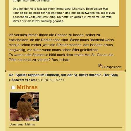
aufgehalten werden müssen.
Und bei der Flöte lass ich ihnen immer zwei Chancen. Beim ersten Mal
können sie sie noch schnell entfernen und erst beim zweiten Mal (oder zum
passenden Zeitpunkt) ists fertig. Da hatte ich auch nie Probleme, die wird
immer erst als letzter Ausweg gewählt.
Ich versuch immer, ihnen die Chance zu lassen, selber zu
entscheiden, ob die Dörfler böse sind. Wenn mans überteibt weiss
man ja schon vorher ,was die SPieler machen, das ist dann etwas
langweilig, vor allem wenn mans schon öfter geleitet hat.
Es waren echt Spieler so blöd nach dem ersten Mal SL-Gnade die
Flöte nochmal zu spielen? Das ist hart.
Gespeichert
Re: Spieler tappen im Dunkeln, nur der SL blickt durch? - Der Sänger von
«
Antwort #17 am:
3.11.2016 | 15:37 »
Mithras
Username: Mithras