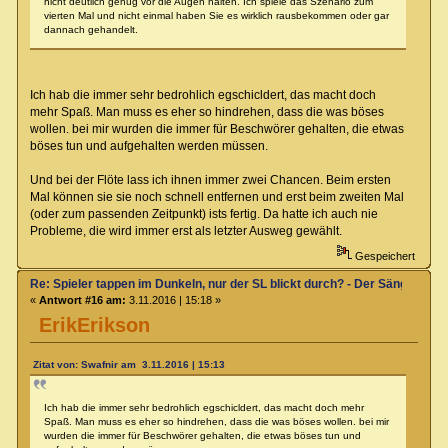
nicht deutlich genug vor die Augen halten. Ich spiele das Szenario zum
vierten Mal und nicht einmal haben Sie es wirklich rausbekommen oder gar
dannach gehandelt.
Ich hab die immer sehr bedrohlich egschicldert, das macht doch
mehr Spaß. Man muss es eher so hindrehen, dass die was böses
wollen. bei mir wurden die immer für Beschwörer gehalten, die etwas
böses tun und aufgehalten werden müssen.
Und bei der Flöte lass ich ihnen immer zwei Chancen. Beim ersten
Mal können sie sie noch schnell entfernen und erst beim zweiten Mal
(oder zum passenden Zeitpunkt) ists fertig. Da hatte ich auch nie
Probleme, die wird immer erst als letzter Ausweg gewählt.
Gespeichert
Re: Spieler tappen im Dunkeln, nur der SL blickt durch? - Der Sänger von
«
Antwort #16 am:
3.11.2016 | 15:18 »
ErikErikson
Zitat von: Swafnir am 3.11.2016 | 15:13
Ich hab die immer sehr bedrohlich egschicldert, das macht doch mehr
Spaß. Man muss es eher so hindrehen, dass die was böses wollen. bei mir
wurden die immer für Beschwörer gehalten, die etwas böses tun und