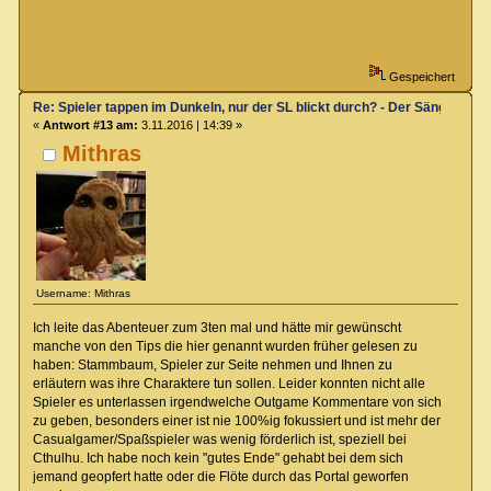
Gespeichert
Re: Spieler tappen im Dunkeln, nur der SL blickt durch? - Der Sänger von
«
Antwort #13 am:
3.11.2016 | 14:39 »
Mithras
Username: Mithras
Ich leite das Abenteuer zum 3ten mal und hätte mir gewünscht
manche von den Tips die hier genannt wurden früher gelesen zu
haben: Stammbaum, Spieler zur Seite nehmen und Ihnen zu
erläutern was ihre Charaktere tun sollen. Leider konnten nicht alle
Spieler es unterlassen irgendwelche Outgame Kommentare von sich
zu geben, besonders einer ist nie 100%ig fokussiert und ist mehr der
Casualgamer/Spaßspieler was wenig förderlich ist, speziell bei
Cthulhu. Ich habe noch kein "gutes Ende" gehabt bei dem sich
jemand geopfert hatte oder die Flöte durch das Portal geworfen