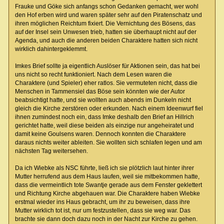
Frauke und Göke sich anfangs schon Gedanken gemacht, wer wohl
den Hof erben wird und waren später sehr auf den Piratenschatz und
ihren möglichen Reichtum fixiert. Die Vernichtung des Bösens, das
auf der Insel sein Unwesen trieb, hatten sie überhaupt nicht auf der
Agenda, und auch die anderen beiden Charaktere hatten sich nicht
wirklich dahintergeklemmt.
Imkes Brief sollte ja eigentlich Auslöser für Aktionen sein, das hat bei
uns nicht so recht funktioniert. Nach dem Lesen waren die
Charaktere (und Spieler) eher ratlos. Sie vermuteten nicht, dass die
Menschen in Tammensiel das Böse sein könnten wie der Autor
beabsichtigt hatte, und sie wollten auch abends im Dunkeln nicht
gleich die Kirche zerstören oder erkunden. Nach einem Ideenwurf fiel
ihnen zumindest noch ein, dass Imke deshalb den Brief an Hillrich
gerichtet hatte, weil diese beiden als einzige nur angeheiratet und
damit keine Goulsens waren. Dennoch konnten die Charaktere
daraus nichts weiter ableiten. Sie wollten sich schlafen legen und am
nächsten Tag weitersehen.
Da ich Wiebke als NSC führte, ließ ich sie plötzlich laut hinter ihrer
Mutter herrufend aus dem Haus laufen, weil sie mitbekommen hatte,
dass die vermeintlich tote Swantje gerade aus dem Fenster geklettert
und Richtung Kirche abgehauen war. Die Charaktere haben Wiebke
erstmal wieder ins Haus gebracht, um ihr zu beweisen, dass ihre
Mutter wirklich tot ist, nur um festzustellen, dass sie weg war. Das
brachte sie dann doch dazu noch in der Nacht zur Kirche zu gehen.