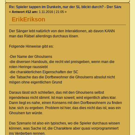
Re: Spieler tappen im Dunkeln, nur der SL blickt durch? - Der Sänger von
«
Antwort #12 am:
1.11.2016 | 21:05 »
ErikErikson
Der Sänger lebt natürlich von den Interaktionen, ab davon KANN
man das Rätsel allerdings durchaus lösen.
Folgende Hinweise gibt es:
-Der Name der Ghoulsens
-die diversen Handouts, die recht viel preisgeben, wenn man die
roten Heringe raussiebt
-die charakterlichen Eigenschaften der SC
-die Tatsache das die Dorfbewohner die Ghoulsens absolut nicht
mögen ohne eigentlichen Grund
Daraus lässt sich schließen, das mit den Ghoulsens selbst
irgendetwas nicht stimmt. Ist man soweit, wird eigentlich alles klar.
Dann liegt es nahe, einen Konsens mit den Dorfbewohnern zu finden
bzw. sich zu ergeben. Problem ist hier, das dies nicht das ist, was ein
Ghoulsen tun würde.
Das Szenario ist also ein typisches, wo die Spieler durchaus wissen
können, was Sache ist, die Charaktere aber quasi vorprogrammiert
ins Verderben rennen.