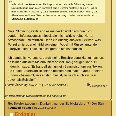
Imho sind das keine roten Heringe sondern einfach Stimmungstexte.
Natürlich kann man auch komplett ohne Stimmungstexte spielen. - Aber
man sollte nicht erwarten, dass Stimmungstexte einem dabei helfen, das
Abenteuer zu lösen. Wie der Name schon sagt, helfen sie eher dabei,
Stimmung aufzubauen.
Naja, Stimmungstexte sind es meiner Ansicht nach nun nicht,
sondern Informationsschnipsel, die nicht wirklich eine Horror-
Atmosphäre unterstützen. Denn ein Auszug aus dem Lexikon, was
Porzellan ist oder ein Bild von einem Vogel mit Rüssel, unter dem
"Harpyie" steht, finde ich nicht gerade atmosphärisch.
Ich glaube ich versuche, durch meine Beschreibung klar zu machen,
dass man aus dem Material nicht so viel Honig saugen kann, z.B.
indem ich sage, "Es handelt sich um ein Sammelsurium aus Texten,
die für die Bauersfamilie keinen rechten Sinn macht. Damit ihr einen
Eindruck bekommt, was so darunter ist, zeige ich euch ein paar
davon als Beispiel."
«
Letzte Änderung: 5.07.2015 | 22:55 von Saffron
»
Gespeichert
Ich leide nicht an Realitätsverlust. Ich genieße ihn.
Re: Spieler tappen im Dunkeln, nur der SL blickt durch? - Der Sänger von
«
Antwort #6 am:
5.07.2015 | 23:08 »
Erdgeist