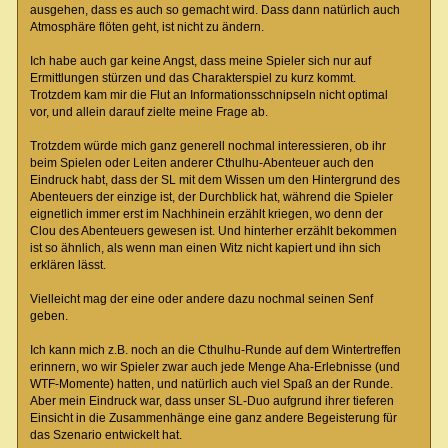
ausgehen, dass es auch so gemacht wird. Dass dann natürlich auch
Atmosphäre flöten geht, ist nicht zu ändern.
Ich habe auch gar keine Angst, dass meine Spieler sich nur auf
Ermittlungen stürzen und das Charakterspiel zu kurz kommt.
Trotzdem kam mir die Flut an Informationsschnipseln nicht optimal
vor, und allein darauf zielte meine Frage ab.
Trotzdem würde mich ganz generell nochmal interessieren, ob ihr
beim Spielen oder Leiten anderer Cthulhu-Abenteuer auch den
Eindruck habt, dass der SL mit dem Wissen um den Hintergrund des
Abenteuers der einzige ist, der Durchblick hat, während die Spieler
eignetlich immer erst im Nachhinein erzählt kriegen, wo denn der
Clou des Abenteuers gewesen ist. Und hinterher erzählt bekommen
ist so ähnlich, als wenn man einen Witz nicht kapiert und ihn sich
erklären lässt.
Vielleicht mag der eine oder andere dazu nochmal seinen Senf
geben.
Ich kann mich z.B. noch an die Cthulhu-Runde auf dem Wintertreffen
erinnern, wo wir Spieler zwar auch jede Menge Aha-Erlebnisse (und
WTF-Momente) hatten, und natürlich auch viel Spaß an der Runde.
Aber mein Eindruck war, dass unser SL-Duo aufgrund ihrer tieferen
Einsicht in die Zusammenhänge eine ganz andere Begeisterung für
das Szenario entwickelt hat.