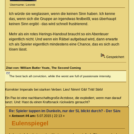
Username: Leonie
Ich würde sie weglassen, wenn die keinen Sinn haben. Ich kenne
das, wenn sich die Gruppe an irgendwas festbeißt, was überhaupt
keinen Sinn ergibt - das wird schnell frustrierend.
Mehr als ein rotes Herings-Handout braucht so ein Abenteuer
eigentlich nicht. Und wenn ein Rätsel aufgebaut wird, dann erwarte
ich als Spieler eigentlich mindestens eine Chance, das es sich auch
lösen lässt.
Gespeichert
Zitat von: William Butler Yeats, The Second Coming
The best lack all conviction, while the worst are full of passionate intensity.
Korrekter Imperativ bei starken Verben: Lies! Nimm! Gib! Tritt! Stirb!
Ein Pao ist eine nachbarschaftsgroße Arztdose, die explodiert, wenn man darauf
tanzt. Und: Hast du einen Kraftsnack rückwärts geraucht?
Re: Spieler tappen im Dunkeln, nur der SL blickt durch? - Der Sänger von
«
Antwort #4 am:
5.07.2015 | 22:13 »
Eulenspiegel