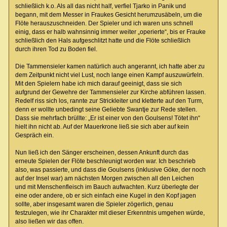
schließlich k.o. Als all das nicht half, verfiel Tjarko in Panik und
begann, mit dem Messer in Fraukes Gesicht herumzusäbeln, um die
Flöte herauszuschneiden. Der Spieler und ich waren uns schnell
einig, dass er halb wahnsinnig immer weiter „operierte“, bis er Frauke
schließlich den Hals aufgeschlitzt hatte und die Flöte schließlich
durch ihren Tod zu Boden fiel.
Die Tammensieler kamen natürlich auch angerannt, ich hatte aber zu
dem Zeitpunkt nicht viel Lust, noch lange einen Kampf auszuwürfeln.
Mit den Spielern habe ich mich darauf geeinigt, dass sie sich
aufgrund der Gewehre der Tammensieler zur Kirche abführen lassen.
Redelf riss sich los, rannte zur Strickleiter und kletterte auf den Turm,
denn er wollte unbedingt seine Geliebte Swantje zur Rede stellen.
Dass sie mehrfach brüllte: „Er ist einer von den Goulsens! Tötet ihn“
hielt ihn nicht ab. Auf der Mauerkrone ließ sie sich aber auf kein
Gespräch ein.
Nun ließ ich den Sänger erscheinen, dessen Ankunft durch das
erneute Spielen der Flöte beschleunigt worden war. Ich beschrieb
also, was passierte, und dass die Goulsens (inklusive Göke, der noch
auf der Insel war) am nächsten Morgen zwischen all den Leichen
und mit Menschenfleisch im Bauch aufwachten. Kurz überlegte der
eine oder andere, ob er sich einfach eine Kugel in den Kopf jagen
sollte, aber insgesamt waren die Spieler zögerlich, genau
festzulegen, wie ihr Charakter mit dieser Erkenntnis umgehen würde,
also ließen wir das offen.