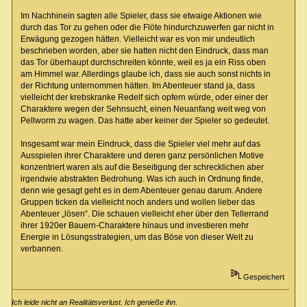
Im Nachhinein sagten alle Spieler, dass sie etwaige Aktionen wie
durch das Tor zu gehen oder die Flöte hindurchzuwerfen gar nicht in
Erwägung gezogen hätten. Vielleicht war es von mir undeutlich
beschrieben worden, aber sie hatten nicht den Eindruck, dass man
das Tor überhaupt durchschreiten könnte, weil es ja ein Riss oben
am Himmel war. Allerdings glaube ich, dass sie auch sonst nichts in
der Richtung unternommen hätten. Im Abenteuer stand ja, dass
vielleicht der krebskranke Redelf sich opfern würde, oder einer der
Charaktere wegen der Sehnsucht, einen Neuanfang weit weg von
Pellworm zu wagen. Das hatte aber keiner der Spieler so gedeutet.
Insgesamt war mein Eindruck, dass die Spieler viel mehr auf das
Ausspielen ihrer Charaktere und deren ganz persönlichen Motive
konzentriert waren als auf die Beseitigung der schrecklichen aber
irgendwie abstrakten Bedrohung. Was ich auch in Ordnung finde,
denn wie gesagt geht es in dem Abenteuer genau darum. Andere
Gruppen ticken da vielleicht noch anders und wollen lieber das
Abenteuer „lösen“. Die schauen vielleicht eher über den Tellerrand
ihrer 1920er Bauern-Charaktere hinaus und investieren mehr
Energie in Lösungsstrategien, um das Böse von dieser Welt zu
verbannen.
Gespeichert
Ich leide nicht an Realitätsverlust. Ich genieße ihn.