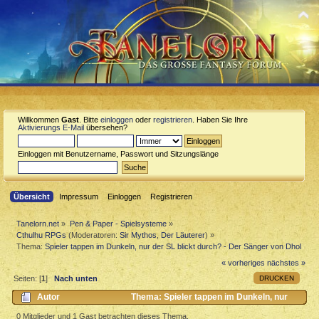
Willkommen
Gast
. Bitte
einloggen
oder
registrieren
. Haben Sie Ihre
Aktivierungs E-Mail
übersehen?
Einloggen mit Benutzername, Passwort und Sitzungslänge
Übersicht
Impressum
Einloggen
Registrieren
Tanelorn.net
»
Pen & Paper - Spielsysteme
»
Cthulhu RPGs
(Moderatoren:
Sir Mythos
,
Der Läuterer
) »
Thema:
Spieler tappen im Dunkeln, nur der SL blickt durch? - Der Sänger von Dhol
« vorheriges
nächstes »
DRUCKEN
Seiten: [
1
]
Nach unten
Autor
Thema: Spieler tappen im Dunkeln, nur
der SL blickt durch? - Der Sänger von Dhol (Gelesen 6922 mal)
0 Mitglieder und 1 Gast betrachten dieses Thema.