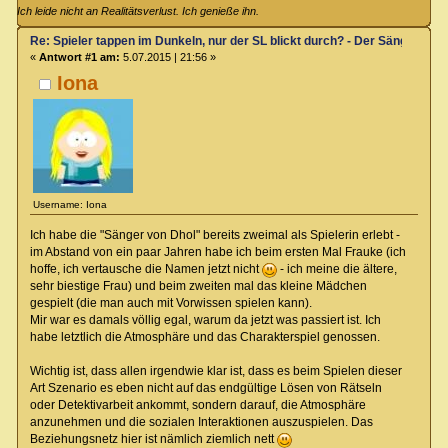
Ich leide nicht an Realitätsverlust. Ich genieße ihn.
Re: Spieler tappen im Dunkeln, nur der SL blickt durch? - Der Sänger von
«
Antwort #1 am:
5.07.2015 | 21:56 »
Iona
Username: Iona
Ich habe die "Sänger von Dhol" bereits zweimal als Spielerin erlebt -
im Abstand von ein paar Jahren habe ich beim ersten Mal Frauke (ich
hoffe, ich vertausche die Namen jetzt nicht
- ich meine die ältere,
sehr biestige Frau) und beim zweiten mal das kleine Mädchen
gespielt (die man auch mit Vorwissen spielen kann).
Mir war es damals völlig egal, warum da jetzt was passiert ist. Ich
habe letztlich die Atmosphäre und das Charakterspiel genossen.
Wichtig ist, dass allen irgendwie klar ist, dass es beim Spielen dieser
Art Szenario es eben nicht auf das endgültige Lösen von Rätseln
oder Detektivarbeit ankommt, sondern darauf, die Atmosphäre
anzunehmen und die sozialen Interaktionen auszuspielen. Das
Beziehungsnetz hier ist nämlich ziemlich nett