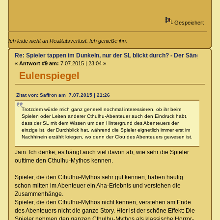
Gespeichert
Ich leide nicht an Realitätsverlust. Ich genieße ihn.
Re: Spieler tappen im Dunkeln, nur der SL blickt durch? - Der Sänger von
«
Antwort #9 am:
7.07.2015 | 23:04 »
Eulenspiegel
Zitat von: Saffron am 7.07.2015 | 21:26
Trotzdem würde mich ganz generell nochmal interessieren, ob ihr beim
Spielen oder Leiten anderer Cthulhu-Abenteuer auch den Eindruck habt,
dass der SL mit dem Wissen um den Hintergrund des Abenteuers der
einzige ist, der Durchblick hat, während die Spieler eignetlich immer erst im
Nachhinein erzählt kriegen, wo denn der Clou des Abenteuers gewesen ist.
Jain. Ich denke, es hängt auch viel davon ab, wie sehr die Spieler
outtime den Cthulhu-Mythos kennen.
Spieler, die den Cthulhu-Mythos sehr gut kennen, haben häufig
schon mitten im Abenteuer ein Aha-Erlebnis und verstehen die
Zusammenhänge.
Spieler, die den Cthulhu-Mythos nicht kennen, verstehen am Ende
des Abenteuers nicht die ganze Story. Hier ist der schöne Effekt: Die
Spieler nehmen den ganzen Cthulhu-Mythos als klassische Horror-