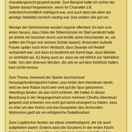
charaktergerecht gespielt wurde. Zum Beispiel hatte ich vorher die
Spieler darauf hingewiesen, wenn ihr Charakter z.B.
unterdurchschnittlich intelligent war, und auch dass bei allen die
geistige Stabilität ziemlich niedrig war. Das setzten alle gut um.
Wenige der Geheimnisse wurden ingame offenbart. Es kam zum
einen heraus, dass Göke die Silbermünzen im Stall versteckt hatte
(er drehte ein bisschen durch und brüllte seine Geschwister an, sie
sollten die Finger von seinem Schatz lassen). Ansonsten äußerte
Frauke später noch ihren Verdacht, dass Swantje mit Redelf
verbandelt war, und dass es bestimmt am Inzest läge, dass Wiebke
so verblödet sei. Es klang auch an, dass sie mit Hillrich ein Verhältnis
hatte. Von den diversen Morden, die alle so auf dem Kerbholz hatten,
kam nichts heraus.
Zum Thema, inwieweit die Spieler durchschaut/
herausgefunden/geahnt haben, was hinter dem Abenteuer steckt,
sind sie dem Rätsel nicht sehr weit auf die Spur gekommen.
Allerdings fanden sie das nicht schlimm. Wir hatten in dieser
Besetzung in der Vergangenheit schon mehrere Cthulhu-Abenteuer
gespielt und scheinen uns wohl gut damit arrangiert zu haben, dass
es eher um den Horror und das Ausspielen des drohenden
Wahnsinns geht als um erfolgreiche Detektivarbeit.
Zwei Logiklöcher fanden sie etwas unbefriedigend, die mir auch
aufgefallen waren: Erstens dass die Goulsens in der ersten Nacht