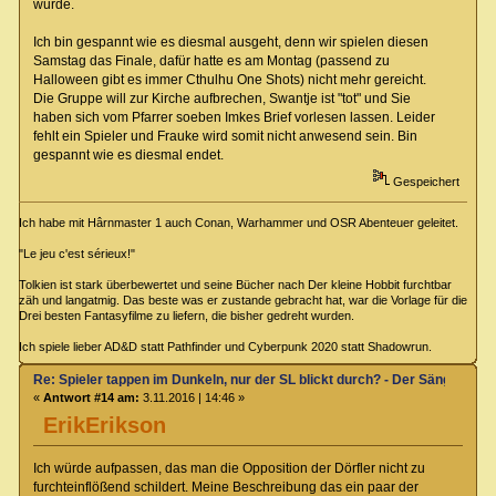
wurde.
Ich bin gespannt wie es diesmal ausgeht, denn wir spielen diesen
Samstag das Finale, dafür hatte es am Montag (passend zu
Halloween gibt es immer Cthulhu One Shots) nicht mehr gereicht.
Die Gruppe will zur Kirche aufbrechen, Swantje ist "tot" und Sie
haben sich vom Pfarrer soeben Imkes Brief vorlesen lassen. Leider
fehlt ein Spieler und Frauke wird somit nicht anwesend sein. Bin
gespannt wie es diesmal endet.
Gespeichert
Ich habe mit Hârnmaster 1 auch Conan, Warhammer und OSR Abenteuer geleitet.
"Le jeu c'est sérieux!"
Tolkien ist stark überbewertet und seine Bücher nach Der kleine Hobbit furchtbar
zäh und langatmig. Das beste was er zustande gebracht hat, war die Vorlage für die
Drei besten Fantasyfilme zu liefern, die bisher gedreht wurden.
Ich spiele lieber AD&D statt Pathfinder und Cyberpunk 2020 statt Shadowrun.
Re: Spieler tappen im Dunkeln, nur der SL blickt durch? - Der Sänger von
«
Antwort #14 am:
3.11.2016 | 14:46 »
ErikErikson
Ich würde aufpassen, das man die Opposition der Dörfler nicht zu
furchteinflößend schildert. Meine Beschreibung das ein paar der