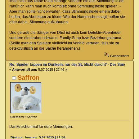
Imho sind das keine roten Heringe sondern einfach Stimmungstexte.
Natürlich kann man auch komplett ohne Stimmungstexte spielen. -
Aber man sollte nicht erwarten, dass Stimmungstexte einem dabei
helfen, das Abenteuer zu lösen. Wie der Name schon sagt, helfen sie
eher dabei, Stimmung aufzubauen.
Und gerade die Sänger von Dhol ist auch kein Detektiv-Abenteuer
sondern eine rabenschwarze Family-Soap bzw. Beziehungsdrama.
(Sollte man den Spielern vielleicht im Vorfeld verraten, falls sie zu
detektivistisch an die Sache herangehen.)
Gespeichert
Re: Spieler tappen im Dunkeln, nur der SL blickt durch? - Der Sänger von
«
Antwort #5 am:
5.07.2015 | 22:46 »
Saffron
Username: Saffron
Danke schonmal für eure Meinungen.
Zitat von: Iona am 5.07.2015 | 21:56