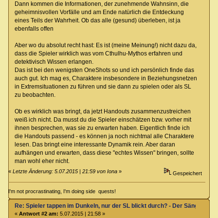
Dann kommen die Informationen, der zunehmende Wahnsinn, die
geheimnisvollen Vorfälle und am Ende natürlich die Entdeckung
eines Teils der Wahrheit. Ob das alle (gesund) überleben, ist ja
ebenfalls offen
Aber wo du absolut recht hast: Es ist (meine Meinung!) nicht dazu da,
dass die Spieler wirklich was vom Cthulhu-Mythos erfahren und
detektivisch Wissen erlangen.
Das ist bei den wenigsten OneShots so und ich persönlich finde das
auch gut. Ich mag es, Charaktere insbesondere in Beziehungsnetzen
in Extremsituationen zu führen und sie dann zu spielen oder als SL
zu beobachten.
Ob es wirklich was bringt, da jetzt Handouts zusammenzustreichen
weiß ich nicht. Da musst du die Spieler einschätzen bzw. vorher mit
ihnen besprechen, was sie zu erwarten haben. Eigentlich finde ich
die Handouts passend - es können ja noch nichtmal alle Charaktere
lesen. Das bringt eine interessante Dynamik rein. Aber daran
aufhängen und erwarten, dass diese "echtes Wissen" bringen, sollte
man wohl eher nicht.
«
Letzte Änderung: 5.07.2015 | 21:59 von Iona
»
Gespeichert
I'm not procrastinating, I'm doing side quests!
Re: Spieler tappen im Dunkeln, nur der SL blickt durch? - Der Sänger von
«
Antwort #2 am:
5.07.2015 | 21:58 »