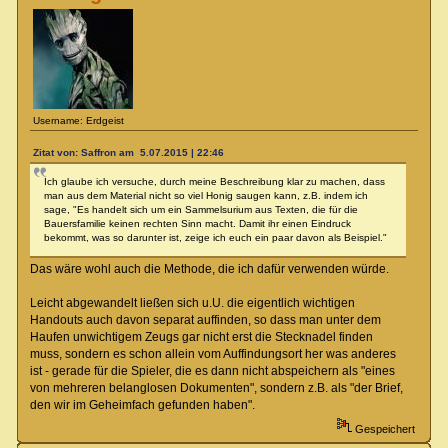
Username: Erdgeist
Zitat von: Saffron am 5.07.2015 | 22:46
Ich glaube ich versuche, durch meine Beschreibung klar zu machen, dass
man aus dem Material nicht so viel Honig saugen kann, z.B. indem ich
sage, "Es handelt sich um ein Sammelsurium aus Texten, die für die
Bauersfamilie keinen rechten Sinn macht. Damit ihr einen Eindruck
bekommt, was so darunter ist, zeige ich euch ein paar davon als Beispiel."
Das wäre wohl auch die Methode, die ich dafür verwenden würde.
Leicht abgewandelt ließen sich u.U. die eigentlich wichtigen
Handouts auch davon separat auffinden, so dass man unter dem
Haufen unwichtigem Zeugs gar nicht erst die Stecknadel finden
muss, sondern es schon allein vom Auffindungsort her was anderes
ist - gerade für die Spieler, die es dann nicht abspeichern als "eines
von mehreren belanglosen Dokumenten", sondern z.B. als "der Brief,
den wir im Geheimfach gefunden haben".
Gespeichert