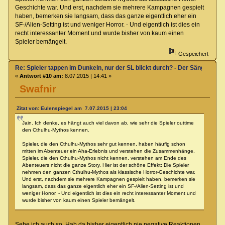
Geschichte war. Und erst, nachdem sie mehrere Kampagnen gespielt
haben, bemerken sie langsam, dass das ganze eigentlich eher ein
SF-/Alien-Setting ist und weniger Horror. - Und eigentlich ist dies ein
recht interessanter Moment und wurde bisher von kaum einen
Spieler bemängelt.
Gespeichert
Re: Spieler tappen im Dunkeln, nur der SL blickt durch? - Der Sänger von
«
Antwort #10 am:
8.07.2015 | 14:41 »
Swafnir
Zitat von: Eulenspiegel am 7.07.2015 | 23:04
Jain. Ich denke, es hängt auch viel davon ab, wie sehr die Spieler outtime
den Cthulhu-Mythos kennen.
Spieler, die den Cthulhu-Mythos sehr gut kennen, haben häufig schon
mitten im Abenteuer ein Aha-Erlebnis und verstehen die Zusammenhänge.
Spieler, die den Cthulhu-Mythos nicht kennen, verstehen am Ende des
Abenteuers nicht die ganze Story. Hier ist der schöne Effekt: Die Spieler
nehmen den ganzen Cthulhu-Mythos als klassische Horror-Geschichte war.
Und erst, nachdem sie mehrere Kampagnen gespielt haben, bemerken sie
langsam, dass das ganze eigentlich eher ein SF-/Alien-Setting ist und
weniger Horror. - Und eigentlich ist dies ein recht interessanter Moment und
wurde bisher von kaum einen Spieler bemängelt.
Sehe ich auch so. Hab da bisher eigentlich nie negative Reaktionen