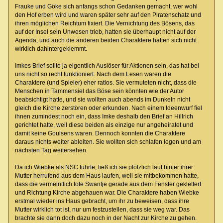
Frauke und Göke sich anfangs schon Gedanken gemacht, wer wohl
den Hof erben wird und waren später sehr auf den Piratenschatz und
ihren möglichen Reichtum fixiert. Die Vernichtung des Bösens, das
auf der Insel sein Unwesen trieb, hatten sie überhaupt nicht auf der
Agenda, und auch die anderen beiden Charaktere hatten sich nicht
wirklich dahintergeklemmt.
Imkes Brief sollte ja eigentlich Auslöser für Aktionen sein, das hat bei
uns nicht so recht funktioniert. Nach dem Lesen waren die
Charaktere (und Spieler) eher ratlos. Sie vermuteten nicht, dass die
Menschen in Tammensiel das Böse sein könnten wie der Autor
beabsichtigt hatte, und sie wollten auch abends im Dunkeln nicht
gleich die Kirche zerstören oder erkunden. Nach einem Ideenwurf fiel
ihnen zumindest noch ein, dass Imke deshalb den Brief an Hillrich
gerichtet hatte, weil diese beiden als einzige nur angeheiratet und
damit keine Goulsens waren. Dennoch konnten die Charaktere
daraus nichts weiter ableiten. Sie wollten sich schlafen legen und am
nächsten Tag weitersehen.
Da ich Wiebke als NSC führte, ließ ich sie plötzlich laut hinter ihrer
Mutter herrufend aus dem Haus laufen, weil sie mitbekommen hatte,
dass die vermeintlich tote Swantje gerade aus dem Fenster geklettert
und Richtung Kirche abgehauen war. Die Charaktere haben Wiebke
erstmal wieder ins Haus gebracht, um ihr zu beweisen, dass ihre
Mutter wirklich tot ist, nur um festzustellen, dass sie weg war. Das
brachte sie dann doch dazu noch in der Nacht zur Kirche zu gehen.