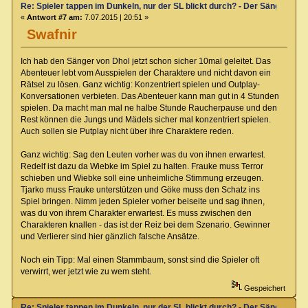
Re: Spieler tappen im Dunkeln, nur der SL blickt durch? - Der Sänger von
«
Antwort #7 am:
7.07.2015 | 20:51 »
Swafnir
Ich hab den Sänger von Dhol jetzt schon sicher 10mal geleitet. Das
Abenteuer lebt vom Ausspielen der Charaktere und nicht davon ein
Rätsel zu lösen. Ganz wichtig: Konzentriert spielen und Outplay-
Konversationen verbieten. Das Abenteuer kann man gut in 4 Stunden
spielen. Da macht man mal ne halbe Stunde Raucherpause und den
Rest können die Jungs und Mädels sicher mal konzentriert spielen.
Auch sollen sie Putplay nicht über ihre Charaktere reden.
Ganz wichtig: Sag den Leuten vorher was du von ihnen erwartest.
Redelf ist dazu da Wiebke im Spiel zu halten. Frauke muss Terror
schieben und Wiebke soll eine unheimliche Stimmung erzeugen.
Tjarko muss Frauke unterstützen und Göke muss den Schatz ins
Spiel bringen. Nimm jeden Spieler vorher beiseite und sag ihnen,
was du von ihrem Charakter erwartest. Es muss zwischen den
Charakteren knallen - das ist der Reiz bei dem Szenario. Gewinner
und Verlierer sind hier gänzlich falsche Ansätze.
Noch ein Tipp: Mal einen Stammbaum, sonst sind die Spieler oft
verwirrt, wer jetzt wie zu wem steht.
Gespeichert
Re: Spieler tappen im Dunkeln, nur der SL blickt durch? - Der Sänger von