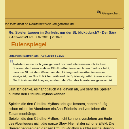
Gespeichert
Ich leide nicht an Realitätsverlust. Ich genieße ihn.
Re: Spieler tappen im Dunkeln, nur der SL blickt durch? - Der Sänger von
«
Antwort #9 am:
7.07.2015 | 23:04 »
Eulenspiegel
Zitat von: Saffron am 7.07.2015 | 21:26
Trotzdem würde mich ganz generell nochmal interessieren, ob ihr beim
Spielen oder Leiten anderer Cthulhu-Abenteuer auch den Eindruck habt,
dass der SL mit dem Wissen um den Hintergrund des Abenteuers der
einzige ist, der Durchblick hat, während die Spieler eignetlich immer erst im
Nachhinein erzählt kriegen, wo denn der Clou des Abenteuers gewesen ist.
Jain. Ich denke, es hängt auch viel davon ab, wie sehr die Spieler
outtime den Cthulhu-Mythos kennen.
Spieler, die den Cthulhu-Mythos sehr gut kennen, haben häufig
schon mitten im Abenteuer ein Aha-Erlebnis und verstehen die
Zusammenhänge.
Spieler, die den Cthulhu-Mythos nicht kennen, verstehen am Ende
des Abenteuers nicht die ganze Story. Hier ist der schöne Effekt: Die
Spieler nehmen den ganzen Cthulhu-Mythos als klassische Horror-