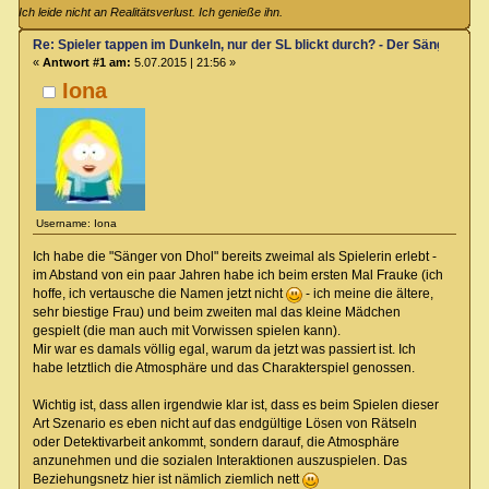
Ich leide nicht an Realitätsverlust. Ich genieße ihn.
Re: Spieler tappen im Dunkeln, nur der SL blickt durch? - Der Sänger von
«
Antwort #1 am:
5.07.2015 | 21:56 »
Iona
Username: Iona
Ich habe die "Sänger von Dhol" bereits zweimal als Spielerin erlebt -
im Abstand von ein paar Jahren habe ich beim ersten Mal Frauke (ich
hoffe, ich vertausche die Namen jetzt nicht
- ich meine die ältere,
sehr biestige Frau) und beim zweiten mal das kleine Mädchen
gespielt (die man auch mit Vorwissen spielen kann).
Mir war es damals völlig egal, warum da jetzt was passiert ist. Ich
habe letztlich die Atmosphäre und das Charakterspiel genossen.
Wichtig ist, dass allen irgendwie klar ist, dass es beim Spielen dieser
Art Szenario es eben nicht auf das endgültige Lösen von Rätseln
oder Detektivarbeit ankommt, sondern darauf, die Atmosphäre
anzunehmen und die sozialen Interaktionen auszuspielen. Das
Beziehungsnetz hier ist nämlich ziemlich nett