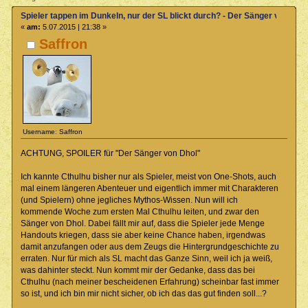
Spieler tappen im Dunkeln, nur der SL blickt durch? - Der Sänger von Dho
«
am:
5.07.2015 | 21:38 »
Saffron
Username: Saffron
ACHTUNG, SPOILER für "Der Sänger von Dhol"
Ich kannte Cthulhu bisher nur als Spieler, meist von One-Shots, auch
mal einem längeren Abenteuer und eigentlich immer mit Charakteren
(und Spielern) ohne jegliches Mythos-Wissen. Nun will ich
kommende Woche zum ersten Mal Cthulhu leiten, und zwar den
Sänger von Dhol. Dabei fällt mir auf, dass die Spieler jede Menge
Handouts kriegen, dass sie aber keine Chance haben, irgendwas
damit anzufangen oder aus dem Zeugs die Hintergrundgeschichte zu
erraten. Nur für mich als SL macht das Ganze Sinn, weil ich ja weiß,
was dahinter steckt. Nun kommt mir der Gedanke, dass das bei
Cthulhu (nach meiner bescheidenen Erfahrung) scheinbar fast immer
so ist, und ich bin mir nicht sicher, ob ich das das gut finden soll...?