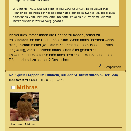
aufgehalten werden müssen.
Und bei der Flöte lass ich ihnen immer zwei Chancen. Beim ersten Mal
können sie sie noch schnell entfernen und erst beim zweiten Mal (oder zum
passenden Zeitpunkt) ists fertig. Da hatte ich auch nie Probleme, die wird
immer erst als letzter Ausweg gewählt.
Ich versuch immer, ihnen die Chance zu lassen, selber zu
entscheiden, ob die Dörfler böse sind. Wenn mans überteibt weiss
man ja schon vorher ,was die SPieler machen, das ist dann etwas
langweilig, vor allem wenn mans schon öfter geleitet hat.
Es waren echt Spieler so blöd nach dem ersten Mal SL-Gnade die
Flöte nochmal zu spielen? Das ist hart.
Gespeichert
Re: Spieler tappen im Dunkeln, nur der SL blickt durch? - Der Sänger von
«
Antwort #17 am:
3.11.2016 | 15:37 »
Mithras
Username: Mithras