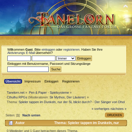
Willkommen
Gast
. Bitte
einloggen
oder
registrieren
. Haben Sie Ihre
Aktivierungs E-Mail
übersehen?
Einloggen mit Benutzername, Passwort und Sitzungslänge
Übersicht
Impressum
Einloggen
Registrieren
Tanelorn.net
»
Pen & Paper - Spielsysteme
»
Cthulhu RPGs
(Moderatoren:
Sir Mythos
,
Der Läuterer
) »
Thema:
Spieler tappen im Dunkeln, nur der SL blickt durch? - Der Sänger von Dhol
« vorheriges
nächstes »
DRUCKEN
Seiten: [
1
]
Nach unten
Autor
Thema: Spieler tappen im Dunkeln, nur
der SL blickt durch? - Der Sänger von Dhol (Gelesen 6923 mal)
0 Mitglieder und 1 Gast betrachten dieses Thema.