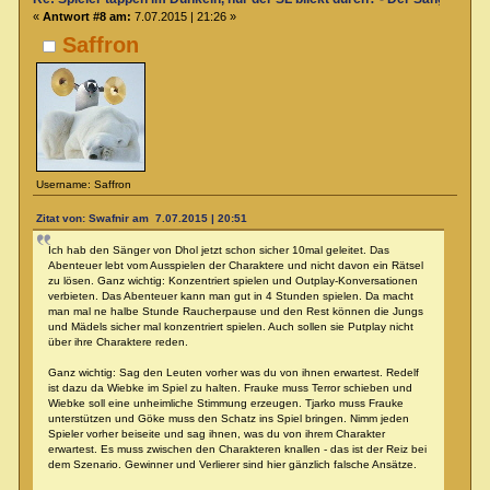
«
Antwort #8 am:
7.07.2015 | 21:26 »
Saffron
Username: Saffron
Zitat von: Swafnir am 7.07.2015 | 20:51
Ich hab den Sänger von Dhol jetzt schon sicher 10mal geleitet. Das
Abenteuer lebt vom Ausspielen der Charaktere und nicht davon ein Rätsel
zu lösen. Ganz wichtig: Konzentriert spielen und Outplay-Konversationen
verbieten. Das Abenteuer kann man gut in 4 Stunden spielen. Da macht
man mal ne halbe Stunde Raucherpause und den Rest können die Jungs
und Mädels sicher mal konzentriert spielen. Auch sollen sie Putplay nicht
über ihre Charaktere reden.
Ganz wichtig: Sag den Leuten vorher was du von ihnen erwartest. Redelf
ist dazu da Wiebke im Spiel zu halten. Frauke muss Terror schieben und
Wiebke soll eine unheimliche Stimmung erzeugen. Tjarko muss Frauke
unterstützen und Göke muss den Schatz ins Spiel bringen. Nimm jeden
Spieler vorher beiseite und sag ihnen, was du von ihrem Charakter
erwartest. Es muss zwischen den Charakteren knallen - das ist der Reiz bei
dem Szenario. Gewinner und Verlierer sind hier gänzlich falsche Ansätze.