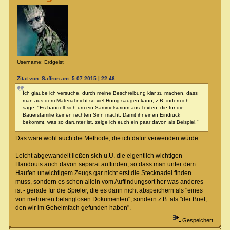
Username: Erdgeist
Zitat von: Saffron am 5.07.2015 | 22:46
Ich glaube ich versuche, durch meine Beschreibung klar zu machen, dass
man aus dem Material nicht so viel Honig saugen kann, z.B. indem ich
sage, "Es handelt sich um ein Sammelsurium aus Texten, die für die
Bauersfamilie keinen rechten Sinn macht. Damit ihr einen Eindruck
bekommt, was so darunter ist, zeige ich euch ein paar davon als Beispiel."
Das wäre wohl auch die Methode, die ich dafür verwenden würde.
Leicht abgewandelt ließen sich u.U. die eigentlich wichtigen
Handouts auch davon separat auffinden, so dass man unter dem
Haufen unwichtigem Zeugs gar nicht erst die Stecknadel finden
muss, sondern es schon allein vom Auffindungsort her was anderes
ist - gerade für die Spieler, die es dann nicht abspeichern als "eines
von mehreren belanglosen Dokumenten", sondern z.B. als "der Brief,
den wir im Geheimfach gefunden haben".
Gespeichert