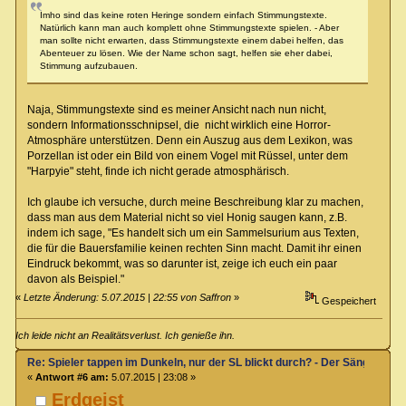
Imho sind das keine roten Heringe sondern einfach Stimmungstexte.
Natürlich kann man auch komplett ohne Stimmungstexte spielen. - Aber
man sollte nicht erwarten, dass Stimmungstexte einem dabei helfen, das
Abenteuer zu lösen. Wie der Name schon sagt, helfen sie eher dabei,
Stimmung aufzubauen.
Naja, Stimmungstexte sind es meiner Ansicht nach nun nicht,
sondern Informationsschnipsel, die nicht wirklich eine Horror-
Atmosphäre unterstützen. Denn ein Auszug aus dem Lexikon, was
Porzellan ist oder ein Bild von einem Vogel mit Rüssel, unter dem
"Harpyie" steht, finde ich nicht gerade atmosphärisch.
Ich glaube ich versuche, durch meine Beschreibung klar zu machen,
dass man aus dem Material nicht so viel Honig saugen kann, z.B.
indem ich sage, "Es handelt sich um ein Sammelsurium aus Texten,
die für die Bauersfamilie keinen rechten Sinn macht. Damit ihr einen
Eindruck bekommt, was so darunter ist, zeige ich euch ein paar
davon als Beispiel."
«
Letzte Änderung: 5.07.2015 | 22:55 von Saffron
»
Gespeichert
Ich leide nicht an Realitätsverlust. Ich genieße ihn.
Re: Spieler tappen im Dunkeln, nur der SL blickt durch? - Der Sänger von
«
Antwort #6 am:
5.07.2015 | 23:08 »
Erdgeist