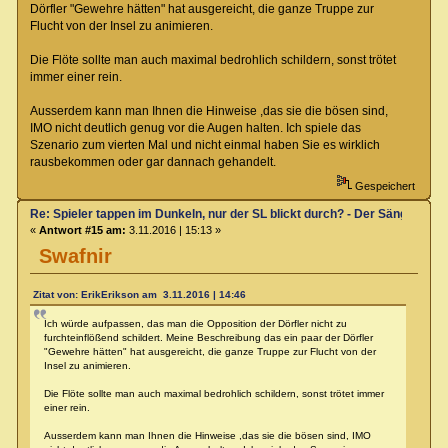
Dörfler "Gewehre hätten" hat ausgereicht, die ganze Truppe zur
Flucht von der Insel zu animieren.
Die Flöte sollte man auch maximal bedrohlich schildern, sonst trötet
immer einer rein.
Ausserdem kann man Ihnen die Hinweise ,das sie die bösen sind,
IMO nicht deutlich genug vor die Augen halten. Ich spiele das
Szenario zum vierten Mal und nicht einmal haben Sie es wirklich
rausbekommen oder gar dannach gehandelt.
Gespeichert
Re: Spieler tappen im Dunkeln, nur der SL blickt durch? - Der Sänger von
«
Antwort #15 am:
3.11.2016 | 15:13 »
Swafnir
Zitat von: ErikErikson am 3.11.2016 | 14:46
Ich würde aufpassen, das man die Opposition der Dörfler nicht zu
furchteinflößend schildert. Meine Beschreibung das ein paar der Dörfler
"Gewehre hätten" hat ausgereicht, die ganze Truppe zur Flucht von der
Insel zu animieren.
Die Flöte sollte man auch maximal bedrohlich schildern, sonst trötet immer
einer rein.
Ausserdem kann man Ihnen die Hinweise ,das sie die bösen sind, IMO