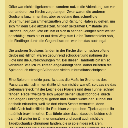
Göke war nicht mitgekommen, sondern nutzte die Ablenkung, um vor
den anderen zur Kirche zu gelangen. Zwar waren die anderen
Goulsens kurz hinter ihm, aber es gelang ihm, schnell die
Silbermünzen zusammenzuraffen und Richtung Hafen zu gehen, um
sich mit dem Geld abzusetzen. Mit den seltsamen Umstände um
Hillrichs Tod, der Flöte etc. hat er sich in seriner Geldgier nicht weiter
beschäftigt. Auch als er auf dem Weg zum Hafen Tammensieler sah,
die Findlinge durch die Gegend karrten, war ihm das auch egal.
Die anderen Goulsens fanden in der Kirche die nun schon offene
Grube mit Hillrich, waren gebührend schockiert und nahmen die
Flöte und die Aufzeichnungen mit. Bei diesen Handouts bin ich so
verfahren, wie ich im Thread angekündigt hatte, daher brüteten die
Spieler auch nicht groß über den vielen Informationsschnipseln.
Eine Spielerin merkte ganz fix, dass die Maße im Grundriss des
Pastorats nicht stimmten (hätte ich gar nicht erwartet), so dass sie das
Geheimversteck mit der Leiche des Pfarrers und dem Tunnel schnell
fanden. Redelf weigerte sich wegen seiner Klaustrophobie, durch
den engen Durchgang zu gehen und Frauke wollte den Tunnel nur
deshalb erkunden, weil sie dort einen Schatz vermutete, denn
schließlich hatte Hillrich ihr Reichtum versprochen. Tjarko taperte ihr
natürlich brav hinterher. Das führte aber dazu, dass die beiden sich
gar nicht weiter im Zimmer umsahen und somit auch nicht die
Tagebuchaufzeichnungen fanden, die ja so einiges erklären.