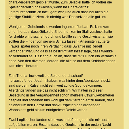
charaktergerecht gespielt wurde. Zum Beispiel hatte ich vorher die
Spieler darauf hingewiesen, wenn ihr Charakter z.B.
unterdurchschnittlich intelligent war, und auch dass bei allen die
geistige Stabilität ziemlich niedrig war. Das setzten alle gut um.
Wenige der Geheimnisse wurden ingame offenbart. Es kam zum
einen heraus, dass Göke die Silbermünzen im Stall versteckt hatte
(er drehte ein bisschen durch und brüllte seine Geschwister an, sie
sollten die Finger von seinem Schatz lassen). Ansonsten äußerte
Frauke später noch ihren Verdacht, dass Swantje mit Redelf
verbandelt war, und dass es bestimmt am Inzest läge, dass Wiebke
so verblödet sei. Es klang auch an, dass sie mit Hillrich ein Verhältnis
hatte. Von den diversen Morden, die alle so auf dem Kerbholz hatten,
kam nichts heraus.
Zum Thema, inwieweit die Spieler durchschaut/
herausgefunden/geahnt haben, was hinter dem Abenteuer steckt,
sind sie dem Rätsel nicht sehr weit auf die Spur gekommen.
Allerdings fanden sie das nicht schlimm. Wir hatten in dieser
Besetzung in der Vergangenheit schon mehrere Cthulhu-Abenteuer
gespielt und scheinen uns wohl gut damit arrangiert zu haben, dass
es eher um den Horror und das Ausspielen des drohenden
Wahnsinns geht als um erfolgreiche Detektivarbeit.
Zwei Logiklöcher fanden sie etwas unbefriedigend, die mir auch
aufgefallen waren: Erstens dass die Goulsens in der ersten Nacht