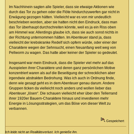
Im Nachhinein sagten alle Spieler, dass sie etwaige Aktionen wie
durch das Tor zu gehen oder die Flöte hindurchzuwerfen gar nicht in
Erwägung gezogen hätten. Vielleicht war es von mir undeutlich
beschrieben worden, aber sie hatten nicht den Eindruck, dass man
das Tor überhaupt durchschreiten könnte, weil es ja ein Riss oben
am Himmel war. Allerdings glaube ich, dass sie auch sonst nichts in
der Richtung unternommen hätten. Im Abenteuer stand ja, dass
vielleicht der krebskranke Redelf sich opfern würde, oder einer der
Charaktere wegen der Sehnsucht, einen Neuanfang weit weg von
Pellworm zu wagen. Das hatte aber keiner der Spieler so gedeutet.
Insgesamt war mein Eindruck, dass die Spieler viel mehr auf das
Ausspielen ihrer Charaktere und deren ganz persönlichen Motive
konzentriert waren als auf die Beseitigung der schrecklichen aber
irgendwie abstrakten Bedrohung. Was ich auch in Ordnung finde,
denn wie gesagt geht es in dem Abenteuer genau darum. Andere
Gruppen ticken da vielleicht noch anders und wollen lieber das
Abenteuer „lösen“. Die schauen vielleicht eher über den Tellerrand
ihrer 1920er Bauern-Charaktere hinaus und investieren mehr
Energie in Lösungsstrategien, um das Böse von dieser Welt zu
verbannen.
Gespeichert
Ich leide nicht an Realitätsverlust. Ich genieße ihn.