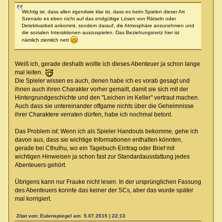
Wichtig ist, dass allen irgendwie klar ist, dass es beim Spielen dieser Art
Szenario es eben nicht auf das endgültige Lösen von Rätseln oder
Detektivarbeit ankommt, sondern darauf, die Atmosphäre anzunehmen und
die sozialen Interaktionen auszuspielen. Das Beziehungsnetz hier ist
nämlich ziemlich nett
Weiß ich, gerade deshalb wollte ich dieses Abenteuer ja schon lange
mal leiten.
Die Spieler wissen es auch, denen habe ich es vorab gesagt und
ihnen auch ihren Charakter vorher gemailt, damit sie sich mit der
Hintergrundgeschichte und den "Leichen im Keller" vertraut machen.
Auch dass sie untereinander offgame nichts über die Geheimnisse
ihrer Charaktere verraten dürfen, habe ich nochmal betont.
Das Problem ist: Wenn ich als Spieler Handouts bekomme, gehe ich
davon aus, dass sie wichtige Informationen enthalten könnten,
gerade bei Cthulhu, wo ein Tagebuch-Eintrag oder Brief mit
wichtigen Hinweisen ja schon fast zur Standardausstattung jedes
Abenteuers gehört.
Übrigens kann nur Frauke nicht lesen. In der ursprünglichen Fassung
des Abenteuers konnte das keiner der SCs, aber das wurde später
mal korrigiert.
Zitat von: Eulenspiegel am 5.07.2015 | 22:13