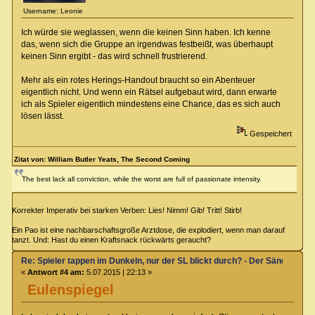
Username: Leonie
Ich würde sie weglassen, wenn die keinen Sinn haben. Ich kenne
das, wenn sich die Gruppe an irgendwas festbeißt, was überhaupt
keinen Sinn ergibt - das wird schnell frustrierend.
Mehr als ein rotes Herings-Handout braucht so ein Abenteuer
eigentlich nicht. Und wenn ein Rätsel aufgebaut wird, dann erwarte
ich als Spieler eigentlich mindestens eine Chance, das es sich auch
lösen lässt.
Gespeichert
Zitat von: William Butler Yeats, The Second Coming
The best lack all conviction, while the worst are full of passionate intensity.
Korrekter Imperativ bei starken Verben: Lies! Nimm! Gib! Tritt! Stirb!
Ein Pao ist eine nachbarschaftsgroße Arztdose, die explodiert, wenn man darauf
tanzt. Und: Hast du einen Kraftsnack rückwärts geraucht?
Re: Spieler tappen im Dunkeln, nur der SL blickt durch? - Der Sänger von
«
Antwort #4 am:
5.07.2015 | 22:13 »
Eulenspiegel