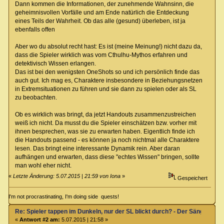
Dann kommen die Informationen, der zunehmende Wahnsinn, die
geheimnisvollen Vorfälle und am Ende natürlich die Entdeckung
eines Teils der Wahrheit. Ob das alle (gesund) überleben, ist ja
ebenfalls offen
Aber wo du absolut recht hast: Es ist (meine Meinung!) nicht dazu da,
dass die Spieler wirklich was vom Cthulhu-Mythos erfahren und
detektivisch Wissen erlangen.
Das ist bei den wenigsten OneShots so und ich persönlich finde das
auch gut. Ich mag es, Charaktere insbesondere in Beziehungsnetzen
in Extremsituationen zu führen und sie dann zu spielen oder als SL
zu beobachten.
Ob es wirklich was bringt, da jetzt Handouts zusammenzustreichen
weiß ich nicht. Da musst du die Spieler einschätzen bzw. vorher mit
ihnen besprechen, was sie zu erwarten haben. Eigentlich finde ich
die Handouts passend - es können ja noch nichtmal alle Charaktere
lesen. Das bringt eine interessante Dynamik rein. Aber daran
aufhängen und erwarten, dass diese "echtes Wissen" bringen, sollte
man wohl eher nicht.
«
Letzte Änderung: 5.07.2015 | 21:59 von Iona
»
Gespeichert
I'm not procrastinating, I'm doing side quests!
Re: Spieler tappen im Dunkeln, nur der SL blickt durch? - Der Sänger von
«
Antwort #2 am:
5.07.2015 | 21:58 »