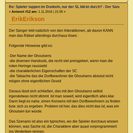
Re: Spieler tappen im Dunkeln, nur der SL blickt durch? - Der Sänger von
«
Antwort #12 am:
1.11.2016 | 21:05 »
ErikErikson
Der Sänger lebt natürlich von den Interaktionen, ab davon KANN
man das Rätsel allerdings durchaus lösen.
Folgende Hinweise gibt es:
-Der Name der Ghoulsens
-die diversen Handouts, die recht viel preisgeben, wenn man die
roten Heringe raussiebt
-die charakterlichen Eigenschaften der SC
-die Tatsache das die Dorfbewohner die Ghoulsens absolut nicht
mögen ohne eigentlichen Grund
Daraus lässt sich schließen, das mit den Ghoulsens selbst
irgendetwas nicht stimmt. Ist man soweit, wird eigentlich alles klar.
Dann liegt es nahe, einen Konsens mit den Dorfbewohnern zu finden
bzw. sich zu ergeben. Problem ist hier, das dies nicht das ist, was ein
Ghoulsen tun würde.
Das Szenario ist also ein typisches, wo die Spieler durchaus wissen
können, was Sache ist, die Charaktere aber quasi vorprogrammiert
ins Verderben rennen.