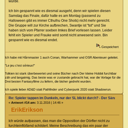
wurde.
Ich bin gespannt wie es diesmal ausgeht, denn wir spielen diesen
Samstag das Finale, dafür hatte es am Montag (passend zu
Halloween gibt es immer Cthulhu One Shots) nicht mehr gereicht.
Die Gruppe will zur Kirche aufbrechen, Swantje ist "tot" und Sie
haben sich vom Pfarrer soeben Imkes Brief vorlesen lassen. Leider
fehlt ein Spieler und Frauke wird somit nicht anwesend sein. Bin
gespannt wie es diesmal endet.
Gespeichert
Ich habe mit Hârnmaster 1 auch Conan, Warhammer und OSR Abenteuer geleitet.
"Le jeu c'est sérieux!"
Tolkien ist stark überbewertet und seine Bücher nach Der kleine Hobbit furchtbar
zäh und langatmig. Das beste was er zustande gebracht hat, war die Vorlage für die
Drei besten Fantasyfilme zu liefern, die bisher gedreht wurden.
Ich spiele lieber AD&D statt Pathfinder und Cyberpunk 2020 statt Shadowrun.
Re: Spieler tappen im Dunkeln, nur der SL blickt durch? - Der Sänger von
«
Antwort #14 am:
3.11.2016 | 14:46 »
ErikErikson
Ich würde aufpassen, das man die Opposition der Dörfler nicht zu
furchteinflößend schildert. Meine Beschreibung das ein paar der