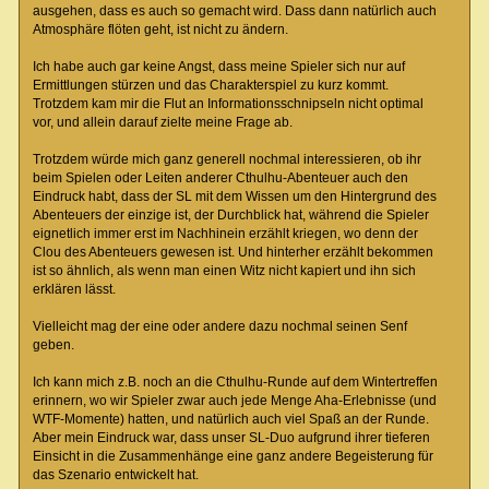
ausgehen, dass es auch so gemacht wird. Dass dann natürlich auch
Atmosphäre flöten geht, ist nicht zu ändern.
Ich habe auch gar keine Angst, dass meine Spieler sich nur auf
Ermittlungen stürzen und das Charakterspiel zu kurz kommt.
Trotzdem kam mir die Flut an Informationsschnipseln nicht optimal
vor, und allein darauf zielte meine Frage ab.
Trotzdem würde mich ganz generell nochmal interessieren, ob ihr
beim Spielen oder Leiten anderer Cthulhu-Abenteuer auch den
Eindruck habt, dass der SL mit dem Wissen um den Hintergrund des
Abenteuers der einzige ist, der Durchblick hat, während die Spieler
eignetlich immer erst im Nachhinein erzählt kriegen, wo denn der
Clou des Abenteuers gewesen ist. Und hinterher erzählt bekommen
ist so ähnlich, als wenn man einen Witz nicht kapiert und ihn sich
erklären lässt.
Vielleicht mag der eine oder andere dazu nochmal seinen Senf
geben.
Ich kann mich z.B. noch an die Cthulhu-Runde auf dem Wintertreffen
erinnern, wo wir Spieler zwar auch jede Menge Aha-Erlebnisse (und
WTF-Momente) hatten, und natürlich auch viel Spaß an der Runde.
Aber mein Eindruck war, dass unser SL-Duo aufgrund ihrer tieferen
Einsicht in die Zusammenhänge eine ganz andere Begeisterung für
das Szenario entwickelt hat.