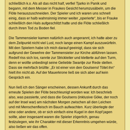
schließlich k.o. Als all das nicht half, verfiel Tjarko in Panik und
begann, mit dem Messer in Fraukes Gesicht herumzusäbeln, um die
Flöte herauszuschneiden. Der Spieler und ich waren uns schnell
einig, dass er halb wahnsinnig immer weiter „operierte“, bis er Frauke
schließlich den Hals aufgeschlitzt hatte und die Flöte schließlich
durch ihren Tod zu Boden fiel.
Die Tammensieler kamen natürlich auch angerannt, ich hatte aber zu
dem Zeitpunkt nicht viel Lust, noch lange einen Kampf auszuwürfeln.
Mit den Spielern habe ich mich darauf geeinigt, dass sie sich
aufgrund der Gewehre der Tammensieler zur Kirche abführen lassen.
Redelf riss sich los, rannte zur Strickleiter und kletterte auf den Turm,
denn er wollte unbedingt seine Geliebte Swantje zur Rede stellen.
Dass sie mehrfach brüllte: „Er ist einer von den Goulsens! Tötet ihn“
hielt ihn nicht ab. Auf der Mauerkrone ließ sie sich aber auf kein
Gespräch ein.
Nun ließ ich den Sänger erscheinen, dessen Ankunft durch das
erneute Spielen der Flöte beschleunigt worden war. Ich beschrieb
also, was passierte, und dass die Goulsens (inklusive Göke, der noch
auf der Insel war) am nächsten Morgen zwischen all den Leichen
und mit Menschenfleisch im Bauch aufwachten. Kurz überlegte der
eine oder andere, ob er sich einfach eine Kugel in den Kopf jagen
sollte, aber insgesamt waren die Spieler zögerlich, genau
festzulegen, wie ihr Charakter mit dieser Erkenntnis umgehen würde,
also ließen wir das offen.