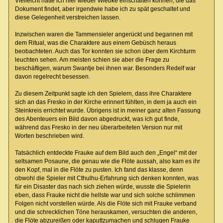
Vielleicht hätte ich hier wieder Wiebke einschalten können, die das
Dokument findet, aber irgendwie habe ich zu spät geschaltet und
diese Gelegenheit verstreichen lassen.
Inzwischen waren die Tammensieler angerückt und begannen mit
dem Ritual, was die Charaktere aus einem Gebüsch heraus
beobachteten. Auch das Tor konnten sie schon über dem Kirchturm
leuchten sehen. Am meisten schien sie aber die Frage zu
beschäftigen, warum Swantje bei ihnen war. Besonders Redelf war
davon regelrecht besessen.
Zu diesem Zeitpunkt sagte ich den Spielern, dass ihre Charaktere
sich an das Fresko in der Kirche erinnert fühlten, in dem ja auch ein
Steinkreis errichtet wurde. Übrigens ist in meiner ganz alten Fassung
des Abenteuers ein Bild davon abgedruckt, was ich gut finde,
während das Fresko in der neu überarbeiteten Version nur mit
Worten beschrieben wird.
Tatsächlich entdeckte Frauke auf dem Bild auch den „Engel“ mit der
seltsamen Posaune, die genau wie die Flöte aussah, also kam es ihr
den Kopf, mal in die Flöte zu pusten. Ich fand das klasse, denn
obwohl die Spieler mit Cthulhu-Erfahrung sich denken konnten, was
für ein Disaster das nach sich ziehen würde, wusste die Spielerin
eben, dass Frauke nicht die hellste war und sich solche schlimmen
Folgen nicht vorstellen würde. Als die Flöte sich mit Frauke verband
und die schrecklichen Töne herauskamen, versuchten die anderen,
die Flöte abzureißen oder kaputtzumachen und schlugen Frauke