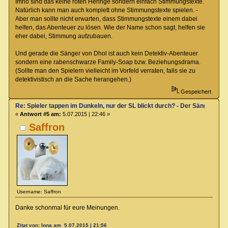
Imho sind das keine roten Heringe sondern einfach Stimmungstexte.
Natürlich kann man auch komplett ohne Stimmungstexte spielen. -
Aber man sollte nicht erwarten, dass Stimmungstexte einem dabei
helfen, das Abenteuer zu lösen. Wie der Name schon sagt, helfen sie
eher dabei, Stimmung aufzubauen.
Und gerade die Sänger von Dhol ist auch kein Detektiv-Abenteuer
sondern eine rabenschwarze Family-Soap bzw. Beziehungsdrama.
(Sollte man den Spielern vielleicht im Vorfeld verraten, falls sie zu
detektivistisch an die Sache herangehen.)
Gespeichert
Re: Spieler tappen im Dunkeln, nur der SL blickt durch? - Der Sänger von
«
Antwort #5 am:
5.07.2015 | 22:46 »
Saffron
Username: Saffron
Danke schonmal für eure Meinungen.
Zitat von: Iona am 5.07.2015 | 21:56