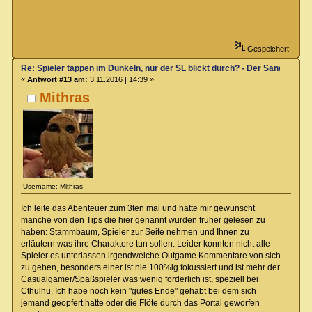
Gespeichert
Re: Spieler tappen im Dunkeln, nur der SL blickt durch? - Der Sänger von
«
Antwort #13 am:
3.11.2016 | 14:39 »
Mithras
Username: Mithras
Ich leite das Abenteuer zum 3ten mal und hätte mir gewünscht
manche von den Tips die hier genannt wurden früher gelesen zu
haben: Stammbaum, Spieler zur Seite nehmen und Ihnen zu
erläutern was ihre Charaktere tun sollen. Leider konnten nicht alle
Spieler es unterlassen irgendwelche Outgame Kommentare von sich
zu geben, besonders einer ist nie 100%ig fokussiert und ist mehr der
Casualgamer/Spaßspieler was wenig förderlich ist, speziell bei
Cthulhu. Ich habe noch kein "gutes Ende" gehabt bei dem sich
jemand geopfert hatte oder die Flöte durch das Portal geworfen