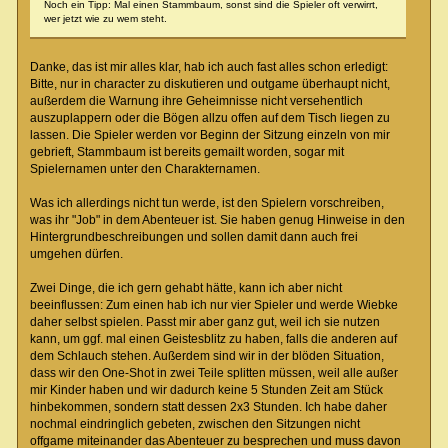
Noch ein Tipp: Mal einen Stammbaum, sonst sind die Spieler oft verwirrt,
wer jetzt wie zu wem steht.
Danke, das ist mir alles klar, hab ich auch fast alles schon erledigt:
Bitte, nur in character zu diskutieren und outgame überhaupt nicht,
außerdem die Warnung ihre Geheimnisse nicht versehentlich
auszuplappern oder die Bögen allzu offen auf dem Tisch liegen zu
lassen. Die Spieler werden vor Beginn der Sitzung einzeln von mir
gebrieft, Stammbaum ist bereits gemailt worden, sogar mit
Spielernamen unter den Charakternamen.
Was ich allerdings nicht tun werde, ist den Spielern vorschreiben,
was ihr "Job" in dem Abenteuer ist. Sie haben genug Hinweise in den
Hintergrundbeschreibungen und sollen damit dann auch frei
umgehen dürfen.
Zwei Dinge, die ich gern gehabt hätte, kann ich aber nicht
beeinflussen: Zum einen hab ich nur vier Spieler und werde Wiebke
daher selbst spielen. Passt mir aber ganz gut, weil ich sie nutzen
kann, um ggf. mal einen Geistesblitz zu haben, falls die anderen auf
dem Schlauch stehen. Außerdem sind wir in der blöden Situation,
dass wir den One-Shot in zwei Teile splitten müssen, weil alle außer
mir Kinder haben und wir dadurch keine 5 Stunden Zeit am Stück
hinbekommen, sondern statt dessen 2x3 Stunden. Ich habe daher
nochmal eindringlich gebeten, zwischen den Sitzungen nicht
offgame miteinander das Abenteuer zu besprechen und muss davon