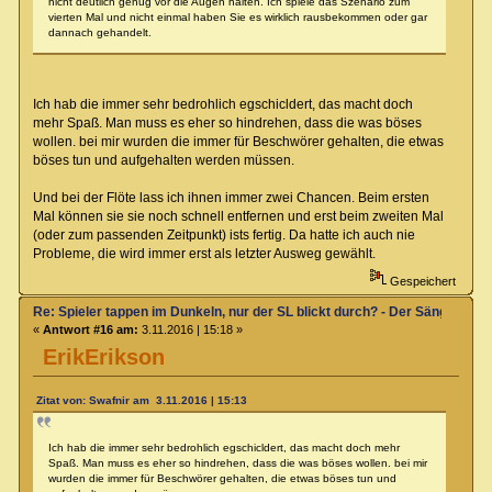
nicht deutlich genug vor die Augen halten. Ich spiele das Szenario zum
vierten Mal und nicht einmal haben Sie es wirklich rausbekommen oder gar
dannach gehandelt.
Ich hab die immer sehr bedrohlich egschicldert, das macht doch
mehr Spaß. Man muss es eher so hindrehen, dass die was böses
wollen. bei mir wurden die immer für Beschwörer gehalten, die etwas
böses tun und aufgehalten werden müssen.
Und bei der Flöte lass ich ihnen immer zwei Chancen. Beim ersten
Mal können sie sie noch schnell entfernen und erst beim zweiten Mal
(oder zum passenden Zeitpunkt) ists fertig. Da hatte ich auch nie
Probleme, die wird immer erst als letzter Ausweg gewählt.
Gespeichert
Re: Spieler tappen im Dunkeln, nur der SL blickt durch? - Der Sänger von
«
Antwort #16 am:
3.11.2016 | 15:18 »
ErikErikson
Zitat von: Swafnir am 3.11.2016 | 15:13
Ich hab die immer sehr bedrohlich egschicldert, das macht doch mehr
Spaß. Man muss es eher so hindrehen, dass die was böses wollen. bei mir
wurden die immer für Beschwörer gehalten, die etwas böses tun und