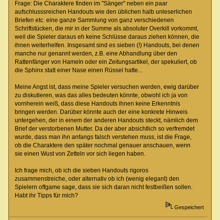
Frage: Die Charaktere finden im "Sänger" neben ein paar
aufschlusssreichen Handouts wie den üblichen halb unleserlichen
Briefen etc. eine ganze Sammlung von ganz verschiedenen
Schriftstücken, die mir in der Summe als absoluter Overkill vorkommt,
weil die Spieler daraus eh keine Schlüsse daraus ziehen können, die
ihnen weiterhelfen. Insgesamt sind es sieben (!) Handouts, bei denen
manche nur genannt werden, z.B. eine Abhandlung über den
Rattenfänger von Hameln oder ein Zeitungsartikel, der spekuliert, ob
die Sphinx statt einer Nase einen Rüssel hatte...
Meine Angst ist, dass meine Spieler versuchen werden, ewig darüber
zu diskutieren, was das alles bedeuten könnte, obwohl ich ja von
vornherein weiß, dass diese Handouts ihnen keine Erkenntnis
bringen werden. Darüber könnte auch der eine konkrete Hinweis
untergehen, der in einem der anderen Handouts steckt, nämlich dem
Brief der verstorbenen Mutter. Da der aber absichtlich so verfremdet
wurde, dass man ihn anfangs falsch verstehen muss, ist die Frage,
ob die Charaktere den später nochmal genauer anschauen, wenn
sie einen Wust von Zetteln vor sich liegen haben.
Ich frage mich, ob ich die sieben Handouts rigoros
zusammenstreiche, oder alternativ ob ich (wenig elegant) den
Spielern offgame sage, dass sie sich daran nicht festbeißen sollen.
Habt ihr Tipps für mich?
Gespeichert