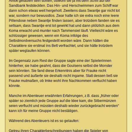
Amok gelaufen sein sollten, obwohl sie ja mit dem Schiff auf der
Sandbank feststeckten. Das Hin- und Herschwimmen zum Schiff war
dann schon etwas weit hergeholt. Zweitens dass Swantje gar nicht tot
war, sondern nur bewusstlos. Zwar hatte ich sie extra noch eine leere
Pillendose neben Swantje finden lassen, aber trotzdem fanden sie es
seltsam, dass Swantje erst tot gewirkt hat und dann plötzlich aus dem
Koma erwacht und munter nach Tammensiel läuft. Vielleicht wäre es
schlüssiger gewesen, wenn ein Koma infolge des
Selbstmordversuchs festgestellt worden wäre. Dann hätten die
Charaktere sie erstmal ins Bett verfrachtet, und sie hätte trotzdem
später weglaufen können.
Im Gegensatz zum Rest der Gruppe sagte eine der Spielerinnen
hinterher, sie habe geahnt, dass die Goulsens selbst die Monster
sein könnten. Sie fand diese Erkenntnis aber für Frauke nicht
passend und äußerte sie deshalb nicht ingame. Statt dessen ließ sie
Frauke mutmaßen, ob Imke wohl ihre Nachkommen verflucht haben
könnte.
Manche im Abenteuer erwähnten Erfahrungen, z.B. dass „früher oder
später so ziemlich jede Gruppe auf die Idee kam, die Silbermünzen
seien verflucht und müssten deshalb wieder zurückgebracht werden“
kann ich für meine Gruppe nicht bestätigen.
Während des Abenteuers ist es so gelaufen:
Getreu ihren Charakterbeschreibungen haben die Spieler von