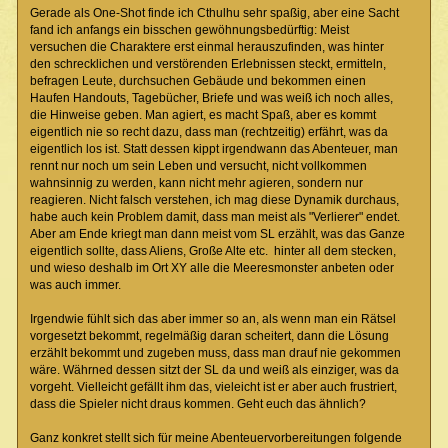
Gerade als One-Shot finde ich Cthulhu sehr spaßig, aber eine Sacht
fand ich anfangs ein bisschen gewöhnungsbedürftig: Meist
versuchen die Charaktere erst einmal herauszufinden, was hinter
den schrecklichen und verstörenden Erlebnissen steckt, ermitteln,
befragen Leute, durchsuchen Gebäude und bekommen einen
Haufen Handouts, Tagebücher, Briefe und was weiß ich noch alles,
die Hinweise geben. Man agiert, es macht Spaß, aber es kommt
eigentlich nie so recht dazu, dass man (rechtzeitig) erfährt, was da
eigentlich los ist. Statt dessen kippt irgendwann das Abenteuer, man
rennt nur noch um sein Leben und versucht, nicht vollkommen
wahnsinnig zu werden, kann nicht mehr agieren, sondern nur
reagieren. Nicht falsch verstehen, ich mag diese Dynamik durchaus,
habe auch kein Problem damit, dass man meist als "Verlierer" endet.
Aber am Ende kriegt man dann meist vom SL erzählt, was das Ganze
eigentlich sollte, dass Aliens, Große Alte etc. hinter all dem stecken,
und wieso deshalb im Ort XY alle die Meeresmonster anbeten oder
was auch immer.
Irgendwie fühlt sich das aber immer so an, als wenn man ein Rätsel
vorgesetzt bekommt, regelmäßig daran scheitert, dann die Lösung
erzählt bekommt und zugeben muss, dass man drauf nie gekommen
wäre. Währned dessen sitzt der SL da und weiß als einziger, was da
vorgeht. Vielleicht gefällt ihm das, vieleicht ist er aber auch frustriert,
dass die Spieler nicht draus kommen. Geht euch das ähnlich?
Ganz konkret stellt sich für meine Abenteuervorbereitungen folgende