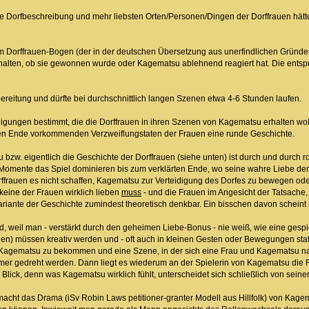
die Dorfbeschreibung und mehr liebsten Orten/Personen/Dingen der Dorffrauen hätte
em Dorffrauen-Bogen (der in der deutschen Übersetzung aus unerfindlichen Gründen 
halten, ob sie gewonnen wurde oder Kagematsu ablehnend reagiert hat. Die entspr
reitung und dürfte bei durchschnittlich langen Szenen etwa 4-6 Stunden laufen.
gungen bestimmt, die die Dorffrauen in ihren Szenen von Kagematsu erhalten woll
n Ende vorkommenden Verzweiflungstaten der Frauen eine runde Geschichte.
bzw. eigentlich die Geschichte der Dorffrauen (siehe unten) ist durch und durch r
e Momente das Spiel dominieren bis zum verklärten Ende, wo seine wahre Liebe d
rffrauen es nicht schaffen, Kagematsu zur Verteidigung des Dorfes zu bewegen oder
eine der Frauen wirklich lieben
muss
- und die Frauen im Angesicht der Tatsache,
 Variante der Geschichte zumindest theoretisch denkbar. Ein bisschen davon scheint
, weil man - verstärkt durch den geheimen Liebe-Bonus - nie weiß, wie eine gesp
nnen) müssen kreativ werden und - oft auch in kleinen Gesten oder Bewegungen stat
 Kagematsu zu bekommen und eine Szene, in der sich eine Frau und Kagematsu 
mmer gedreht werden. Dann liegt es wiederum an der Spielerin von Kagematsu die R
 Blick, denn was Kagematsu wirklich fühlt, unterscheidet sich schließlich von seine
 macht das Drama (iSv Robin Laws petitioner-granter Modell aus Hillfolk) von Kage