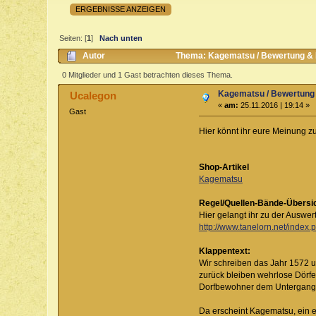
ERGEBNISSE ANZEIGEN
Seiten: [
1
]
Nach unten
Autor
Thema: Kagematsu / Bewertung & 
0 Mitglieder und 1 Gast betrachten dieses Thema.
Kagematsu / Bewertung
Ucalegon
«
am:
25.11.2016 | 19:14 »
Gast
Hier könnt ihr eure Meinung z
Shop-Artikel
Kagematsu
Regel/Quellen-Bände-Übersi
Hier gelangt ihr zu der Auswe
http://www.tanelorn.net/index.
Klappentext:
Wir schreiben das Jahr 1572 u
zurück bleiben wehrlose Dörfe
Dorfbewohner dem Untergang 
Da erscheint Kagematsu, ein e