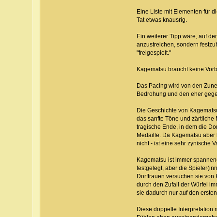
Eine Liste mit Elementen für 
Tat etwas knausrig.
Ein weiterer Tipp wäre, auf d
anzustreichen, sondern festzu
"freigespielt."
Kagematsu braucht keine Vorbe
Das Pacing wird von den Zunei
Bedrohung und den eher gege
Die Geschichte von Kagematsu 
das sanfte Töne und zärtlich
tragische Ende, in dem die Do
Medaille. Da Kagematsu aber k
nicht - ist eine sehr zynische
Kagematsu ist immer spannend
festgelegt, aber die Spieler(i
Dorffrauen versuchen sie von
durch den Zufall der Würfel i
sie dadurch nur auf den ersten
Diese doppelte Interpretation