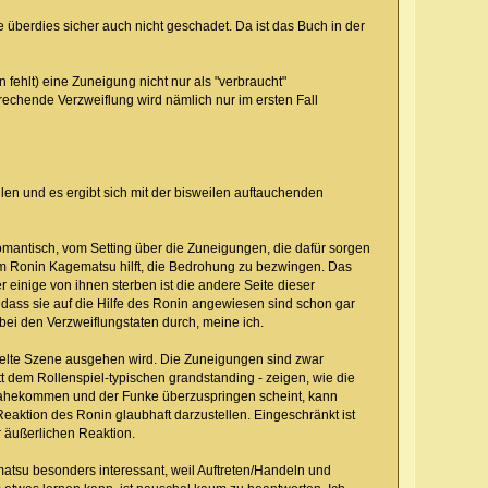
 überdies sicher auch nicht geschadet. Da ist das Buch in der
fehlt) eine Zuneigung nicht nur als "verbraucht"
echende Verzweiflung wird nämlich nur im ersten Fall
en und es ergibt sich mit der bisweilen auftauchenden
omantisch, vom Setting über die Zuneigungen, die dafür sorgen
em Ronin Kagematsu hilft, die Bedrohung zu bezwingen. Das
 einige von ihnen sterben ist die andere Seite dieser
 dass sie auf die Hilfe des Ronin angewiesen sind schon gar
 bei den Verzweiflungstaten durch, meine ich.
ielte Szene ausgehen wird. Die Zuneigungen sind zwar
t dem Rollenspiel-typischen grandstanding - zeigen, wie die
nahekommen und der Funke überzuspringen scheint, kann
eaktion des Ronin glaubhaft darzustellen. Eingeschränkt ist
r äußerlichen Reaktion.
matsu besonders interessant, weil Auftreten/Handeln und