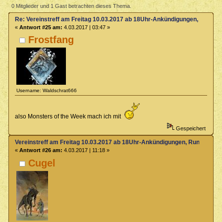
10.03.2017 ab 18Uhr-Ankündigungen, Rundenabsprache usw.
0 Mitglieder und 1 Gast betrachten dieses Thema.
(Gelesen 12889 mal)
Re: Vereinstreff am Freitag 10.03.2017 ab 18Uhr-Ankündigungen, Runde
«
Antwort #25 am:
4.03.2017 | 03:47 »
Frostfang
Username: Waldschrat666
also Monsters of the Week mach ich mit
Gespeichert
Vereinstreff am Freitag 10.03.2017 ab 18Uhr-Ankündigungen, Rundenabs
«
Antwort #26 am:
4.03.2017 | 11:18 »
Cugel