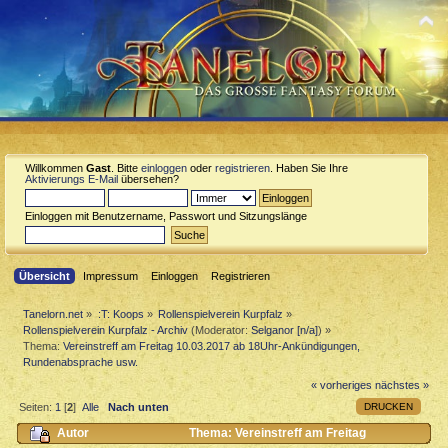
Willkommen
Gast
. Bitte
einloggen
oder
registrieren
. Haben Sie Ihre
Aktivierungs E-Mail
übersehen?
Einloggen mit Benutzername, Passwort und Sitzungslänge
Übersicht
Impressum
Einloggen
Registrieren
Tanelorn.net
»
:T: Koops
»
Rollenspielverein Kurpfalz
»
Rollenspielverein Kurpfalz - Archiv
(Moderator:
Selganor [n/a]
) »
Thema:
Vereinstreff am Freitag 10.03.2017 ab 18Uhr-Ankündigungen,
Rundenabsprache usw.
« vorheriges
nächstes »
DRUCKEN
Seiten:
1
[
2
]
Alle
Nach unten
Autor
Thema: Vereinstreff am Freitag