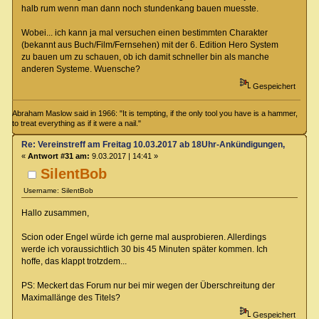
halb rum wenn man dann noch stundenkang bauen muesste.
Wobei... ich kann ja mal versuchen einen bestimmten Charakter
(bekannt aus Buch/Film/Fernsehen) mit der 6. Edition Hero System
zu bauen um zu schauen, ob ich damit schneller bin als manche
anderen Systeme. Wuensche?
Gespeichert
Abraham Maslow said in 1966: "It is tempting, if the only tool you have is a hammer,
to treat everything as if it were a nail."
Re: Vereinstreff am Freitag 10.03.2017 ab 18Uhr-Ankündigungen, Runde
«
Antwort #31 am:
9.03.2017 | 14:41 »
SilentBob
Username: SilentBob
Hallo zusammen,
Scion oder Engel würde ich gerne mal ausprobieren. Allerdings
werde ich voraussichtlich 30 bis 45 Minuten später kommen. Ich
hoffe, das klappt trotzdem...
PS: Meckert das Forum nur bei mir wegen der Überschreitung der
Maximallänge des Titels?
Gespeichert