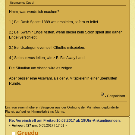
Username: Cugel
Hmm, was werde ich machen?
1.) Bei Dash Space 1889 weiterspielen, sofern er leitet.
2.) Bei Swafnir Engel testen, wenn dieser kein Scion spielt und daher
Engel verschiebt.
3.) Bei Ucalegon eventuell Cthulhu mitspielen.
4.) Selbst etwas leiten, wie z.B. Far Away Land.
Die Situation am Abend wird es zeigen.
Aber besser eine Auswahl, als der 9. Mitspieler in einer überfüllten
Runde.
Gespeichert
Ein, von einem höheren Säugetier aus der Ordnung der Primaten, geplünderter
Planet, auf seiner Himmelfahrt ins Nichts.
Re: Vereinstreff am Freitag 10.03.2017 ab 18Uhr-Ankündigungen, Runde
«
Antwort #27 am:
5.03.2017 | 17:51 »
Greedo