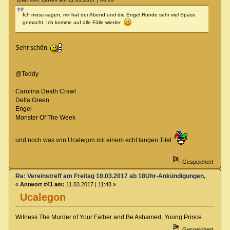
Ich muss sagen, mir hat der Abend und die Engel Runde sehr viel Spass
gemacht. Ich komme auf alle Fälle wieder
Sehr schön
@Teddy
Carolina Death Crawl
Delta Green
Engel
Monster Of The Week
und noch was von Ucalegon mit einem echt langen Titel
Gespeichert
Re: Vereinstreff am Freitag 10.03.2017 ab 18Uhr-Ankündigungen, Runde
«
Antwort #41 am:
11.03.2017 | 11:48 »
Ucalegon
Witness The Murder of Your Father and Be Ashamed, Young Prince.
Gespeichert