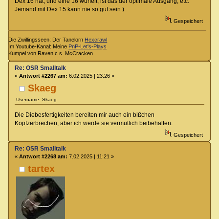
Dex 16 hat, und eine 16 würfelt, ist das der optimale Ausgang, etc.
Jemand mit Dex 15 kann nie so gut sein.)
Gespeichert
Die Zwillingsseen: Der Tanelorn
Hexcrawl
Im Youtube-Kanal: Meine
PnP-Let's-Plays
Kumpel von Raven c.s. McCracken
Re: OSR Smalltalk
«
Antwort #2267 am:
6.02.2025 | 23:26 »
Skaeg
Username: Skaeg
Die Diebesfertigkeiten bereiten mir auch ein bißchen
Kopfzerbrechen, aber ich werde sie vermutlich beibehalten.
Gespeichert
Re: OSR Smalltalk
«
Antwort #2268 am:
7.02.2025 | 11:21 »
tartex