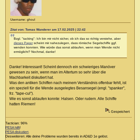
Username: ghoul
Zitat von: Tomas Wanderer am 17.02.2025 | 22:42
Bzgl. "tacking": Ich bin mir nicht sicher, ob ich das so richtig verstehe, aber
dieses Paper
scheint mir nahezulegen, dass römische Segelschiffe ggf.
wenden konnten. Wie würde das sonst ablaufen, wenn man Wende nicht
ermöglicht? Nochmal, danke!
Danke! Interessant! Scheint dennoch ein schwieriges Manöver
gewesen zu sein, wenn man im Altertum so sehr über die
Machbarkeit diskutiert hat.
Was den antiken Schiffen nach meinem Verständnis offenbar fehlt, ist
ein speziell für die Wende ausgelegtes Besansegel (engl. "spanker",
frz. "tape-cul").
Wie es sonst ablaufen konnte: Halsen. Oder rudern. Alle Schiffe
hatten Riemen!
Gespeichert
Tactician: 96%
PESA hilft
!
PESA diskutiert
.
Desweiteren: Alle deine Probleme wurden bereits in AD&D 1e gelöst.