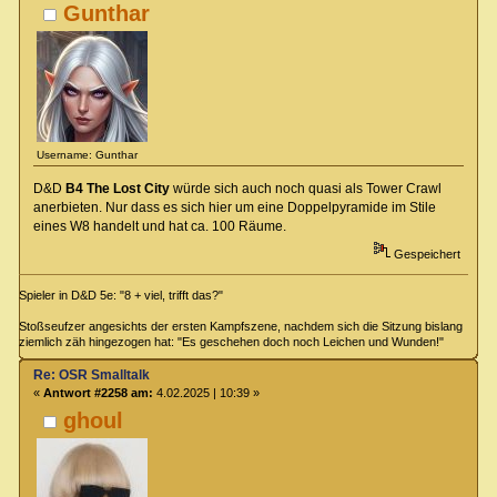
Gunthar
Username: Gunthar
D&D
B4 The Lost City
würde sich auch noch quasi als Tower Crawl
anerbieten. Nur dass es sich hier um eine Doppelpyramide im Stile
eines W8 handelt und hat ca. 100 Räume.
Gespeichert
Spieler in D&D 5e: "8 + viel, trifft das?"
Stoßseufzer angesichts der ersten Kampfszene, nachdem sich die Sitzung bislang
ziemlich zäh hingezogen hat: "Es geschehen doch noch Leichen und Wunden!"
Re: OSR Smalltalk
«
Antwort #2258 am:
4.02.2025 | 10:39 »
ghoul