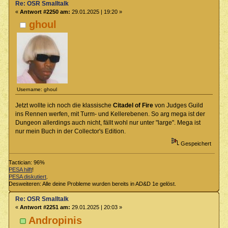
Re: OSR Smalltalk
«
Antwort #2250 am:
29.01.2025 | 19:20 »
ghoul
Username: ghoul
Jetzt wollte ich noch die klassische
Citadel of Fire
von Judges Guild
ins Rennen werfen, mit Turm- und Kellerebenen. So arg mega ist der
Dungeon allerdings auch nicht, fällt wohl nur unter "large". Mega ist
nur mein Buch in der Collector's Edition.
Gespeichert
Tactician: 96%
PESA hilft
!
PESA diskutiert
.
Desweiteren: Alle deine Probleme wurden bereits in AD&D 1e gelöst.
Re: OSR Smalltalk
«
Antwort #2251 am:
29.01.2025 | 20:03 »
Andropinis