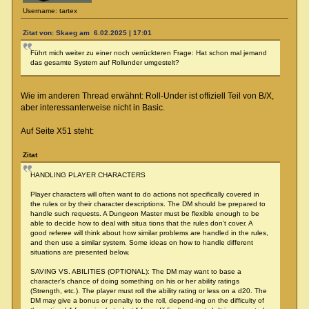
Username: tartex
Zitat von: Skaeg am 6.02.2025 | 17:01
Führt mich weiter zu einer noch verrückteren Frage: Hat schon mal jemand
das gesamte System auf Rollunder umgestelt?
Wie im anderen Thread erwähnt: Roll-Under ist offiziell Teil von B/X,
aber interessanterweise nicht in Basic.
Auf Seite X51 steht:
Zitat
HANDLING PLAYER CHARACTERS
Player characters will often want to do actions not specifically covered in
the rules or by their character descriptions. The DM should be prepared to
handle such requests. A Dungeon Master must be flexible enough to be
able to decide how to deal with situa tions that the rules don't cover. A
good referee will think about how similar problems are handled in the rules,
and then use a similar system. Some ideas on how to handle different
situations are presented below.
SAVING VS. ABILITIES (OPTIONAL): The DM may want to base a
character's chance of doing something on his or her ability ratings
(Strength, etc.). The player must roll the ability rating or less on a d20. The
DM may give a bonus or penalty to the roll, depend-ing on the difficulty of