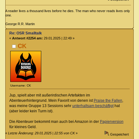
A reader lives a thousand lives before he dies. The man who never reads lives only
one.
George R.R. Martin
Re: OSR Smalltalk
«
Antwort #2254 am:
29.01.2025 | 22:49 »
CK
Username: CK
Jup, spielt aber mit außerirdischen Artefakten im
Abenteuerhintergrund. Mein Favorit von denen ist
Praise the Fallen
,
was meine Gruppe 13 Sessions sehr
unterhaltsam beschäftigt
hat
(aber leider kein Turm ist).
Die Abenteuer bekommt man auch bei Amazon in der
Papierversion
für kleines Geld.
«
Letzte Änderung: 29.01.2025 | 22:55 von CK
»
Gespeichert