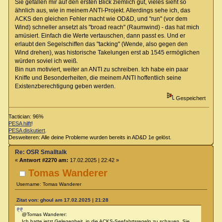
Sie gefallen mir auf den ersten Blick ziemlich gut, vieles sieht so
ähnlich aus, wie in meinem ANTI-Projekt. Allerdings sehe ich, das
ACKS den gleichen Fehler macht wie OD&D, und "run" (vor dem
Wind) schneller ansetzt als "broad reach" (Raumwind) - das hat mich
amüsiert. Einfach die Werte vertauschen, dann passt es. Und er
erlaubt den Segelschiffen das "tacking" (Wende, also gegen den
Wind drehen), was historische Takelungen erst ab 1545 ermöglichen
würden soviel ich weiß.
Bin nun motiviert, weiter an ANTI zu schreiben. Ich habe ein paar
Kniffe und Besonderheiten, die meinem ANTI hoffentlich seine
Existenzberechtigung geben werden.
Gespeichert
Tactician: 96%
PESA hilft
!
PESA diskutiert
.
Desweiteren: Alle deine Probleme wurden bereits in AD&D 1e gelöst.
Re: OSR Smalltalk
«
Antwort #2270 am:
17.02.2025 | 22:42 »
Tomas Wanderer
Username: Tomas Wanderer
Zitat von: ghoul am 17.02.2025 | 21:28
@Tomas Wanderer:
Ich hatte jetzt Gelegenheit, in die ACKS-Seefahrtsregeln zu schauen. Sie