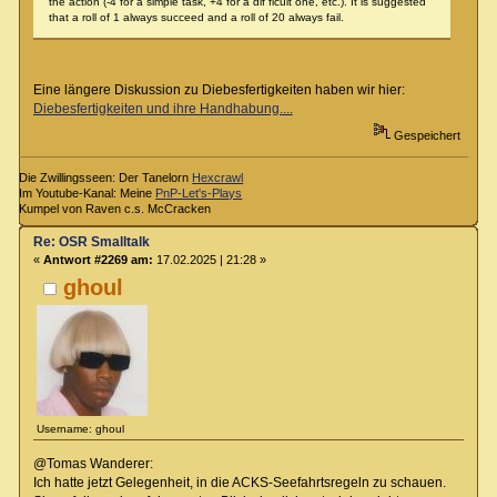
the action (-4 for a simple task, +4 for a dif ficult one, etc.). It is suggested
that a roll of 1 always succeed and a roll of 20 always fail.
Eine längere Diskussion zu Diebesfertigkeiten haben wir hier:
Diebesfertigkeiten und ihre Handhabung....
Gespeichert
Die Zwillingsseen: Der Tanelorn
Hexcrawl
Im Youtube-Kanal: Meine
PnP-Let's-Plays
Kumpel von Raven c.s. McCracken
Re: OSR Smalltalk
«
Antwort #2269 am:
17.02.2025 | 21:28 »
ghoul
Username: ghoul
@Tomas Wanderer:
Ich hatte jetzt Gelegenheit, in die ACKS-Seefahrtsregeln zu schauen.