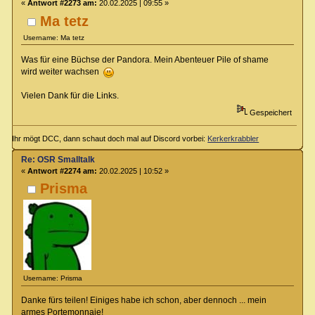
«
Antwort #2273 am:
20.02.2025 | 09:55 »
Ma tetz
Username: Ma tetz
Was für eine Büchse der Pandora. Mein Abenteuer Pile of shame
wird weiter wachsen
Vielen Dank für die Links.
Gespeichert
Ihr mögt DCC, dann schaut doch mal auf Discord vorbei:
Kerkerkrabbler
Re: OSR Smalltalk
«
Antwort #2274 am:
20.02.2025 | 10:52 »
Prisma
Username: Prisma
Danke fürs teilen! Einiges habe ich schon, aber dennoch ... mein
armes Portemonnaie!