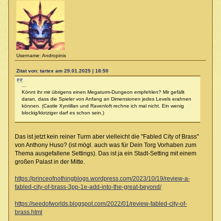
Username: Andropinis
Zitat von: tartex am 29.01.2025 | 18:50
...
Könnt ihr mir übrigens einen Megaturm-Dungeon empfehlen? Mir gefällt
daran, dass die Spieler von Anfang an Dimensionen jedes Levels erahnen
können. (Castle Xyntillan und Ravenloft rechne ich mal nicht. Ein wenig
blockig/klotziger darf es schon sein.)
Das ist jetzt kein reiner Turm aber vielleicht die "Fabled City of Brass"
von Anthony Huso? (ist mögl. auch was für Dein Torg Vorhaben zum
Thema ausgefallene Settings). Das ist ja ein Stadt-Setting mit einem
großen Palast in der Mitte.
https://princeofnothingblogs.wordpress.com/2023/10/19/review-a-
fabled-city-of-brass-3pp-1e-add-into-the-great-beyond/
https://seedofworlds.blogspot.com/2022/01/review-fabled-city-of-
brass.html