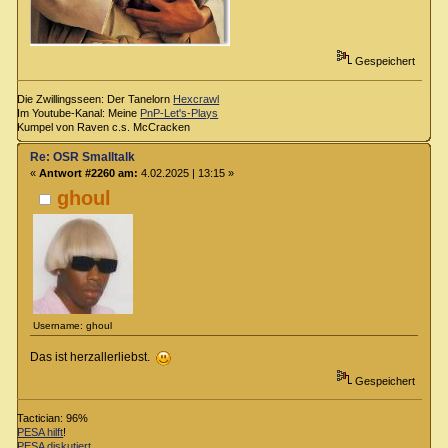
Gespeichert
Die Zwillingsseen: Der Tanelorn
Hexcrawl
Im Youtube-Kanal: Meine
PnP-Let's-Plays
Kumpel von Raven c.s. McCracken
Re: OSR Smalltalk
«
Antwort #2260 am:
4.02.2025 | 13:15 »
ghoul
Username: ghoul
Das ist herzallerliebst.
Gespeichert
Tactician: 96%
PESA hilft
!
PESA diskutiert
.