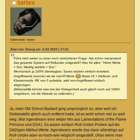
tartex
Username: tartex
Zitat von: Skaeg am 6.02.2025 | 17:01
Führt mich weiter zu einer noch verrückteren Frage: Hat schon mal jemand
das gesamte System auf Rollunder umgestelt? Also für alles: "Hohe Werte
= Gut, Niedrig würfeln = Gut."
Mechanisch ja 100% übertragbar: Saves würden einfach invertiert.
Angriffswerte (nennen wir sie mal AT-Werte
) Basis 10 + Attributs- und
Klassenmods. RK von 0 aufwärts, wird vom Angriffswert einfach
abgezogen.
(Diebesskills könnte man bei der Gelegenheit auch gleich noch auf 1W20
vergröbern, um die Häresie zu vollenden.)
Ja, mein Old School Bastard ging ursprünglich so, aber weil ich
Diebesskills gleich auch entfernt habe, ist es wohl schon viel zu weit
weg. War irgendwann eine wilder Mix aus Lamentations of the Flame
Princess und DSA1. Es waren einfach Roll-Under-Proben auf die
D&Digen Attribut-Werte. Irgendwann wurde das dann allerdings auf
Roll-Under-aber-so-hoch-wie-möglich! umgestellt. (Also wenn man