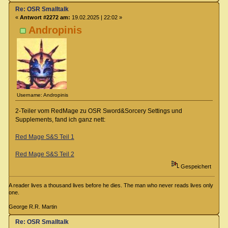
Re: OSR Smalltalk
«
Antwort #2272 am:
19.02.2025 | 22:02 »
Andropinis
Username: Andropinis
2-Teiler vom RedMage zu OSR Sword&Sorcery Settings und
Supplements, fand ich ganz nett:
Red Mage S&S Teil 1
Red Mage S&S Teil 2
Gespeichert
A reader lives a thousand lives before he dies. The man who never reads lives only
one.
George R.R. Martin
Re: OSR Smalltalk