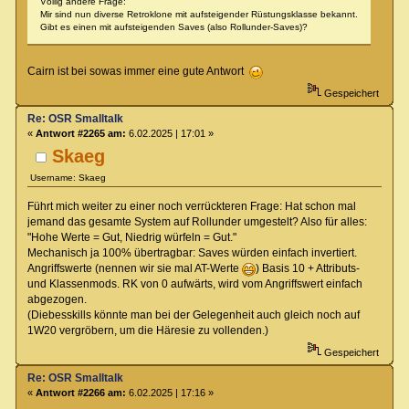
Völlig andere Frage:
Mir sind nun diverse Retroklone mit aufsteigender Rüstungsklasse bekannt.
Gibt es einen mit aufsteigenden Saves (also Rollunder-Saves)?
Cairn ist bei sowas immer eine gute Antwort
Gespeichert
Re: OSR Smalltalk
«
Antwort #2265 am:
6.02.2025 | 17:01 »
Skaeg
Username: Skaeg
Führt mich weiter zu einer noch verrückteren Frage: Hat schon mal
jemand das gesamte System auf Rollunder umgestelt? Also für alles:
"Hohe Werte = Gut, Niedrig würfeln = Gut."
Mechanisch ja 100% übertragbar: Saves würden einfach invertiert.
Angriffswerte (nennen wir sie mal AT-Werte
) Basis 10 + Attributs-
und Klassenmods. RK von 0 aufwärts, wird vom Angriffswert einfach
abgezogen.
(Diebesskills könnte man bei der Gelegenheit auch gleich noch auf
1W20 vergröbern, um die Häresie zu vollenden.)
Gespeichert
Re: OSR Smalltalk
«
Antwort #2266 am:
6.02.2025 | 17:16 »