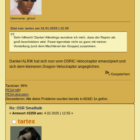
Username: ghoul
Zitat von: tartex am 16.01.2025 | 12:39
Sehr hilfreich! Danke! Allerdings wundere ich mich, dass der Raptor als
groß beschrieben wird. Passt irgendwie nicht so ganz mit meiner
Vorstellung (und dem Machtlevel der Gruppe) zusammen.
Danke! ALRIK hat sich nun vom OSRIC-Velociraptor emanzipiert und
sich dem kleineren
Dragon
-Velociraptor angeglichen.
Gespeichert
Tactician: 96%
PESA hilft
!
PESA diskutiert
.
Desweiteren: Alle deine Probleme wurden bereits in AD&D 1e gelöst.
Re: OSR Smalltalk
«
Antwort #2259 am:
4.02.2025 | 12:55 »
tartex