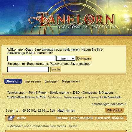
Willkommen
Gast
. Bitte
einloggen
oder
registrieren
. Haben Sie Ihre
Aktivierungs E-Mail
übersehen?
Einloggen mit Benutzername, Passwort und Sitzungslänge
Übersicht
Impressum
Einloggen
Registrieren
Tanelorn.net
»
Pen & Paper - Spielsysteme
»
D&D - Dungeons & Dragons
»
OD&D/AD&D/Klone & OSR
(Moderator:
Feuersänger
) »
Thema:
OSR Smalltalk
« vorheriges
nächstes »
DRUCKEN
Seiten:
1
...
89
90
[
91
]
92
93
...
110
Nach unten
Autor
Thema: OSR Smalltalk (Gelesen 384474
mal)
0 Mitglieder und 1 Gast betrachten dieses Thema.