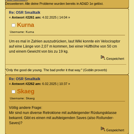
Desweiteren: Alle deine Probleme wurden bereits in AD&D 1e gelöst.
Re: OSR Smalltalk
«
Antwort #2261 am:
4.02.2025 | 14:04 »
Kurna
Username: Kurna
Um es mal in Zahlen auszudrücken, laut Wiki konnte ein Velociraptor
auf eine Länge von 2,07 m kommen, bei einer Hüfthöhe von 50 cm
und einem Gewicht von bis zu 19 kg.
Gespeichert
"Only the good die young. The bad prefer it that way." (Goblin proverb)
Re: OSR Smalltalk
«
Antwort #2262 am:
6.02.2025 | 10:37 »
Skaeg
Username: Skaeg
Völlig andere Frage:
Mir sind nun diverse Retroklone mit aufsteigender Rüstungsklasse
bekannt. Gibt es einen mit aufsteigenden Saves (also Rollunder-
Saves)?
Gespeichert