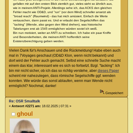
gefallen mir auf den ersten Blick ziemlich gut, vieles sieht so ähnlich aus,
wie in meinem ANTI-Projekt. Allerdings sehe ich, das ACKS den gleichen
Fehler macht wie OD&D, und "run" (vor dem Wind) schneller ansetzt als
"broad reach" (Raumwind) - das hat mich amüsiert. Einfach die Werte
vertauschen, dann passt es. Und er erlaubt den Segelschiffen das
"tacking" (Wende, also gegen den Wind drehen), was historische
Takelungen erst ab 1545 ermöglichen würden soviel ich weiß.
Bin nun motiviert, weiter an ANTI zu schreiben. Ich habe ein paar Kniffe
und Besonderheiten, die meinem ANTI hoffentlich seine
Existenzberechtigung geben werden.
Vielen Dank für's Anschauen und die Rückmeldung! Habe eben auch
mal in 7Voyages geschaut (OD&D Klon, wenn nicht bekannt) und
dort wird der Fehler auch gemacht. Selbst eine schnelle Suche macht
einem das klar, interessant wie es sich so fortsetzt. Bzgl. "tacking": Ich
bin mir nicht sicher, ob ich das so richtig verstehe, aber
dieses Paper
scheint mir nahezulegen, dass römische Segelschiffe ggf. wenden
konnten. Wie würde das sonst ablaufen, wenn man Wende nicht
ermöglicht? Nochmal, danke!
Gespeichert
Re: OSR Smalltalk
«
Antwort #2271 am:
18.02.2025 | 07:31 »
ghoul