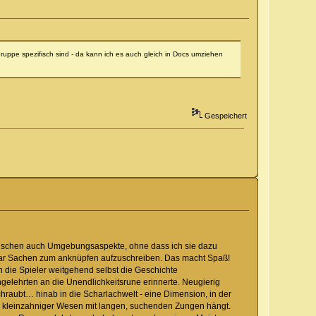
uppe spezifisch sind - da kann ich es auch gleich in Docs umziehen
Gespeichert
inzwischen auch Umgebungsaspekte, ohne dass ich sie dazu
 paar Sachen zum anknüpfen aufzuschreiben. Das macht Spaß!
en die Spieler weitgehend selbst die Geschichte
gelehrten an die Unendlichkeitsrune erinnerte. Neugierig
 schraubt… hinab in die Scharlachwelt - eine Dimension, in der
, kleinzahniger Wesen mit langen, suchenden Zungen hängt.