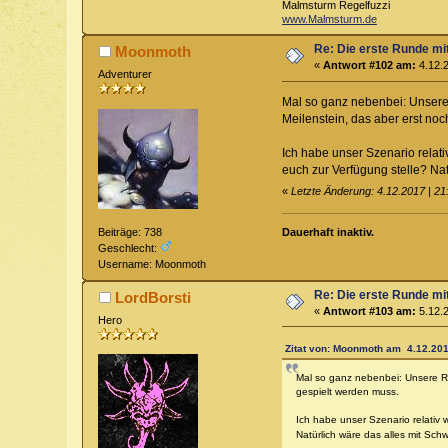
Malmsturm Regelfuzzi
www.Malmsturm.de
Re: Die erste Runde mi
Moonmoth
«
Antwort #102 am:
4.12.2
Adventurer
Mal so ganz nebenbei: Unsere 
Meilenstein, das aber erst no
Ich habe unser Szenario relat
euch zur Verfügung stelle? Na
«
Letzte Änderung: 4.12.2017 | 2
Beiträge: 738
Dauerhaft inaktiv.
Geschlecht:
Username: Moonmoth
Re: Die erste Runde mi
LordBorsti
«
Antwort #103 am:
5.12.2
Hero
Zitat von: Moonmoth am 4.12.201
Mal so ganz nebenbei: Unsere Run
gespielt werden muss.
Ich habe unser Szenario relativ
Natürlich wäre das alles mit Sc