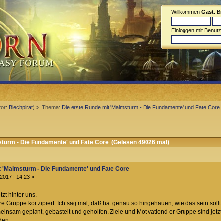
Willkommen
Gast
. B
Einloggen mit Benut
tor:
Blechpirat
) »
Thema:
Die erste Runde mit 'Malmsturm - Die Fundamente' und Fate Core
turm - Die Fundamente' und Fate Core (Gelesen 49026 mal)
t 'Malmsturm - Die Fundamente' und Fate Core
2017 | 14:23 »
tzt hinter uns.
 Gruppe konzipiert. Ich sag mal, daß hat genau so hingehauen, wie das sein sollte
insam geplant, gebastelt und geholfen. Ziele und Motivationd er Gruppe sind jetzt
den.