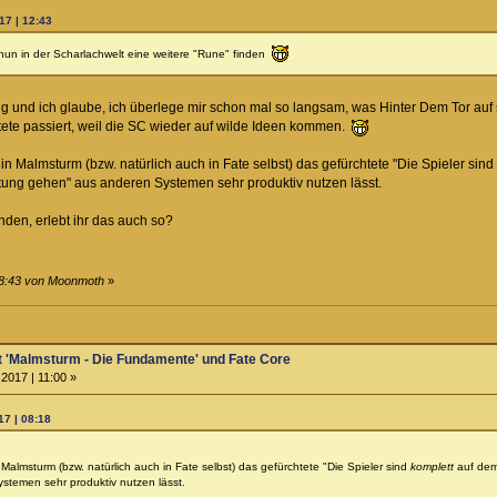
17 | 12:43
un in der Scharlachwelt eine weitere "Rune" finden
erig und ich glaube, ich überlege mir schon mal so langsam, was Hinter Dem Tor auf 
tete passiert, weil die SC wieder auf wilde Ideen kommen.
ch in Malmsturm (bzw. natürlich auch in Fate selbst) das gefürchtete "Die Spieler sind
tung gehen" aus anderen Systemen sehr produktiv nutzen lässt.
nden, erlebt ihr das auch so?
08:43 von Moonmoth
»
t 'Malmsturm - Die Fundamente' und Fate Core
2017 | 11:00 »
7 | 08:18
in Malmsturm (bzw. natürlich auch in Fate selbst) das gefürchtete "Die Spieler sind
komplett
auf dem
stemen sehr produktiv nutzen lässt.