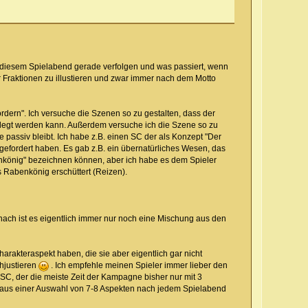
n diesem Spielabend gerade verfolgen und was passiert, wenn
 Fraktionen zu illustieren und zwar immer nach dem Motto
rdern". Ich versuche die Szenen so zu gestalten, dass der
gelegt werden kann. Außerdem versuche ich die Szene so zu
e passiv bleibt. Ich habe z.B. einen SC der als Konzept "Der
gefordert haben. Es gab z.B. ein übernatürliches Wesen, das
benkönig" bezeichnen können, aber ich habe es dem Spieler
s Rabenkönig erschüttert (Reizen).
ach ist es eigentlich immer nur noch eine Mischung aus den
arakteraspekt haben, die sie aber eigentlich gar nicht
chjustieren
. Ich empfehle meinen Spieler immer lieber den
n SC, der die meiste Zeit der Kampagne bisher nur mit 3
m aus einer Auswahl von 7-8 Aspekten nach jedem Spielabend