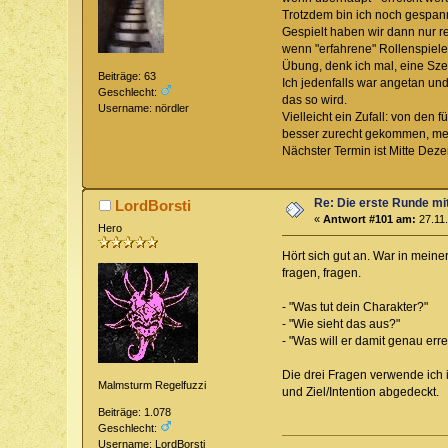
Trotzdem bin ich noch gespann
Gespielt haben wir dann nur r
wenn "erfahrene" Rollenspieler
Übung, denk ich mal, eine Sze
Beiträge: 63
Ich jedenfalls war angetan und
Geschlecht:
das so wird.
Username: nördler
Vielleicht ein Zufall: von den
besser zurecht gekommen, mein
Nächster Termin ist Mitte Dez
Re: Die erste Runde mi
LordBorsti
«
Antwort #101 am:
27.11.
Hero
Hört sich gut an. War in meine
fragen, fragen.
- "Was tut dein Charakter?"
- "Wie sieht das aus?"
- "Was will er damit genau err
Die drei Fragen verwende ich 
Malmsturm Regelfuzzi
und Ziel/Intention abgedeckt.
Beiträge: 1.078
Geschlecht:
Username: LordBorsti