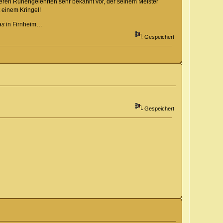
ren Runengelehrten sehr bekannt vor, der seinem Meister
 einem Kringel!
as
in Firnheim…
Gespeichert
Gespeichert