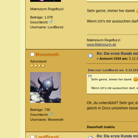
Malmsturm Regelfuzzi
Sehr gerne, immer her damit
Beiträge: 1.078
Wenn ich's mir aussuchen dar
Geschlecht:
Username: LordBorsti
Malmsturm Regelfuzzi
www.Malmsturm.de
Re: Die erste Runde mi
Moonmoth
«
Antwort #104 am:
5.12.2
Adventurer
Zitat von: LordBorsti am 5.12.201
Sehr gerne, immer her damit
Wenn ich's mir aussuchen darf, 
Oh, du unterstützt? Sehr gut,
gleich in Docs umziehen lasse
Beiträge: 738
Geschlecht:
Username: Moonmoth
Dauerhaft inaktiv.
Re: Die erste Runde mi
LordBorsti