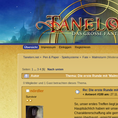
Übersicht
Impressum
Einloggen
Registrieren
Tanelorn.net
»
Pen & Paper - Spielsysteme
»
Fate
»
Malmsturm
(Modera
Seiten:
1
...
3
4
[
5
]
Nach unten
Autor
Thema: Die erste Runde mit 'Malms
0 Mitglieder und 1 Gast betrachten dieses Thema.
Re: Die erste Runde mi
nördler
«
Antwort #100 am:
27.11.
Survivor
So, unser erstes Treffen liegt je
Hauptsächlich haben wir unsere
Charaktererschaffung alle geme
wenn überhaupt - erreicht wer