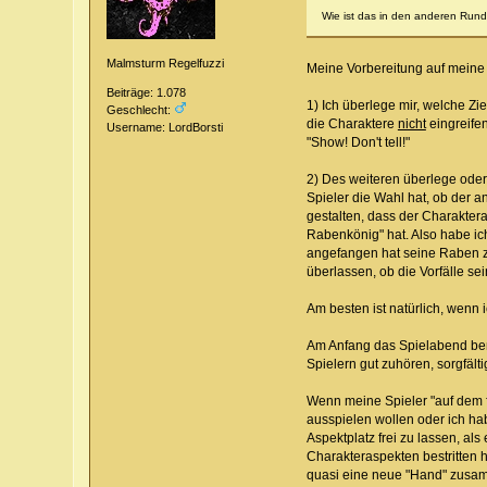
Wie ist das in den anderen Rund
Malmsturm Regelfuzzi
Meine Vorbereitung auf meine 
Beiträge: 1.078
1) Ich überlege mir, welche Z
Geschlecht:
die Charaktere
nicht
eingreife
Username: LordBorsti
"Show! Don't tell!"
2) Des weiteren überlege oder 
Spieler die Wahl hat, ob der 
gestalten, dass der Charaktera
Rabenkönig" hat. Also habe ic
angefangen hat seine Raben zu
überlassen, ob die Vorfälle s
Am besten ist natürlich, wenn 
Am Anfang das Spielabend benu
Spielern gut zuhören, sorgfält
Wenn meine Spieler "auf dem fa
ausspielen wollen oder ich ha
Aspektplatz frei zu lassen, al
Charakteraspekten bestritten 
quasi eine neue "Hand" zusam