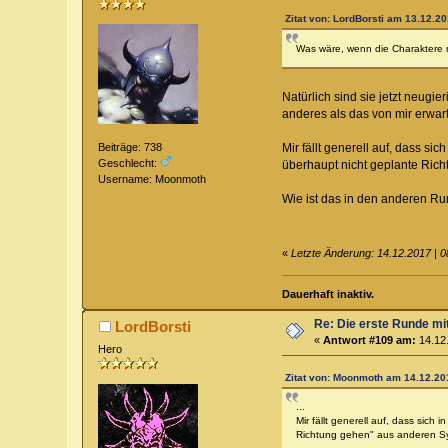
Zitat von: LordBorsti am 13.12.20
Was wäre, wenn die Charaktere n
Natürlich sind sie jetzt neugi
anderes als das von mir erwar
Mir fällt generell auf, dass si
Beiträge: 738
Geschlecht:
überhaupt nicht geplante Rich
Username: Moonmoth
Wie ist das in den anderen Ru
«
Letzte Änderung: 14.12.2017 | 
Dauerhaft inaktiv.
Re: Die erste Runde mi
LordBorsti
«
Antwort #109 am:
14.12.
Hero
Zitat von: Moonmoth am 14.12.201
...
Mir fällt generell auf, dass sich 
Richtung gehen" aus anderen Sy