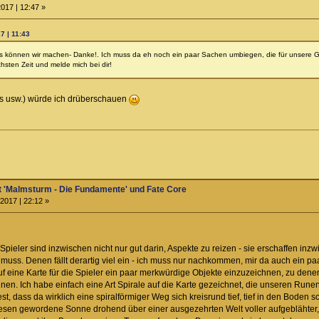
017 | 12:47 »
7 | 11:43
as können wir machen- Danke!. Ich muss da eh noch ein paar Sachen umbiegen, die für unsere Gr
hsten Zeit und melde mich bei dir!
ks usw.) würde ich drüberschauen
t 'Malmsturm - Die Fundamente' und Fate Core
2017 | 22:12 »
Spieler sind inzwischen nicht nur gut darin, Aspekte zu reizen - sie erschaffen 
muss. Denen fällt derartig viel ein - ich muss nur nachkommen, mir da auch ein
auf eine Karte für die Spieler ein paar merkwürdige Objekte einzuzeichnen, zu den
. Ich habe einfach eine Art Spirale auf die Karte gezeichnet, die unseren Runen
est, dass da wirklich eine spiralförmiger Weg sich kreisrund tief, tief in den Boden
iesen gewordene Sonne drohend über einer ausgezehrten Welt voller aufgeblähter