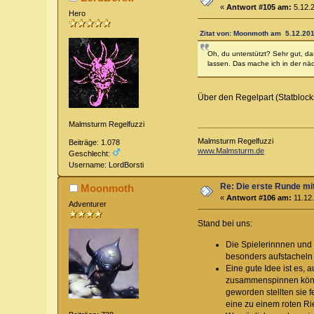
«
Antwort #105 am:
5.12.2
Hero
Zitat von: Moonmoth am 5.12.201
Oh, du unterstützt? Sehr gut, d
lassen. Das mache ich in der näc
Über den Regelpart (Statbloc
Malmsturm Regelfuzzi
Malmsturm Regelfuzzi
Beiträge: 1.078
www.Malmsturm.de
Geschlecht:
Username: LordBorsti
Re: Die erste Runde mi
Moonmoth
«
Antwort #106 am:
11.12.
Adventurer
Stand bei uns:
Die Spielerinnnen und 
besonders aufstacheln 
Eine gute Idee ist es, 
zusammenspinnen können
geworden stellten sie f
eine zu einem roten R