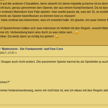
t auf die anderen Charaktere, denn obwohl ich deren Aspekte ja kenne ist es denn
echt kurz, genau genommen den Opener, der aus einem Kampf bestand. Da ist dann
 erstmals Malmsturn bzw Fate spielen: man wartet passiv ab, was der SL so erzählt 
nerie als Spieler beeinflussen zu können bzw zu müssen!
 habe erstmal das bekommen, was ich erwartet hatte. Ich glaube, ein paar meiner M
 fünf Spieler/innen hatten sich zwei intensiver im Vorfeld mit den Regeln -sowohl Ma
e ich. Vorbereitung kann also doch zu was nütze sein...
ember. Da wirds dann so richtig los gehen!
t 'Malmsturm - Die Fundamente' und Fate Core
2017 | 17:57 »
r Gruppe auch nicht anders. Die passiveren Spieler kannst du als Spielleiter ja auc
eichen?"
immer hintereinanderweg, wenn mir nicht klar ist, wie ich etwas mit den Regeln a