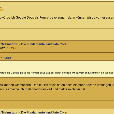
f, würde ich Google Docs als Format bevorzugen, dann können wir da vorher zusam
t 'Malmsturm - Die Fundamente' und Fate Core
017 | 11:43 »
7 | 11:12
würde ich Google Docs als Format bevorzugen, dann können wir da vorher zusammen ein kleines 
 das können wir machen- Danke!. Ich muss da eh noch ein paar Sachen umbiegen, di
n. Das mache ich in der nächsten Zeit und melde mich bei dir!
t 'Malmsturm - Die Fundamente' und Fate Core