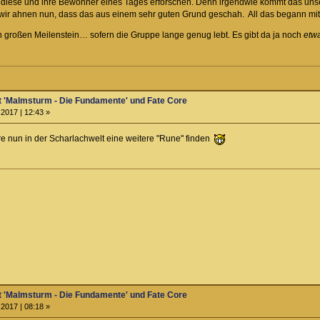
diese und ihre Bewohner eines Tages erforschen. Denn irgendwie kommt das unse
 - wir ahnen nun, dass das aus einem sehr guten Grund geschah. All das begann mit
 großen Meilenstein… sofern die Gruppe lange genug lebt. Es gibt da ja noch
etw
t 'Malmsturm - Die Fundamente' und Fate Core
2017 | 12:43 »
e nun in der Scharlachwelt eine weitere "Rune" finden
t 'Malmsturm - Die Fundamente' und Fate Core
2017 | 08:18 »