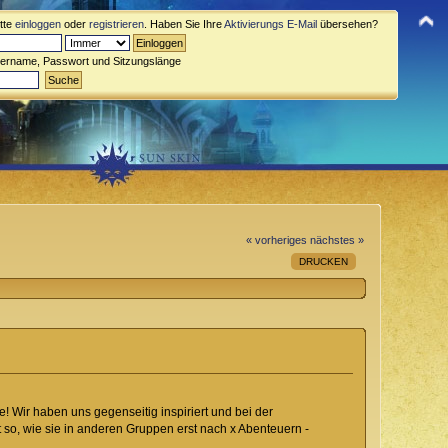
itte
einloggen
oder
registrieren
. Haben Sie Ihre
Aktivierungs E-Mail
übersehen?
zername, Passwort und Sitzungslänge
« vorheriges
nächstes »
DRUCKEN
! Wir haben uns gegenseitig inspiriert und bei der
 so, wie sie in anderen Gruppen erst nach x Abenteuern -