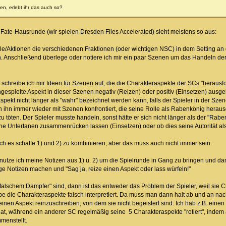
en, erlebt ihr das auch so?
Fate-Hausrunde (wir spielen Dresden Files Accelerated) sieht meistens so aus:
iele/Aktionen die verschiedenen Fraktionen (oder wichtigen NSC) in dem Setting a
n. Anschließend überlege oder notiere ich mir ein paar Szenen um das Handeln der
schreibe ich mir Ideen für Szenen auf, die die Charakteraspekte der SCs "herausfo
angespielte Aspekt in dieser Szenen negativ (Reizen) oder positiv (Einsetzen) aus
spekt nicht länger als "wahr" bezeichnet werden kann, falls der Spieler in der Szen
h ihn immer wieder mit Szenen konfrontiert, die seine Rolle als Rabenkönig heraus
 töten. Der Spieler musste handeln, sonst hätte er sich nicht länger als der "Ra
eine Untertanen zusammenrücken lassen (Einsetzen) oder ob dies seine Autorität al
ich es schaffe 1) und 2) zu kombinieren, aber das muss auch nicht immer sein.
tze ich meine Notizen aus 1) u. 2) um die Spielrunde in Gang zu bringen und dan
ige Notizen machen und "Sag ja, reize einen Aspekt oder lass würfeln!"
lschem Dampfer" sind, dann ist das entweder das Problem der Spieler, weil sie Ch
be die Charakteraspekte falsch interpretiert. Da muss man dann halt ab und an na
s einen Aspekt reinzuschreiben, von dem sie nicht begeistert sind. Ich hab z.B. eine
hat, während ein anderer SC regelmäßig seine 5 Charakteraspekte "rotiert", inde
menstellt.