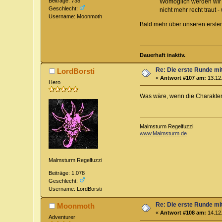
Beiträge: 738
Womöglich werden wir 
Geschlecht:
nicht mehr recht traut
Username: Moonmoth
Bald mehr über unseren ersten
Dauerhaft inaktiv.
Re: Die erste Runde mi
LordBorsti
«
Antwort #107 am:
13.12.
Hero
Was wäre, wenn die Charakter
Malmsturm Regelfuzzi
www.Malmsturm.de
Malmsturm Regelfuzzi
Beiträge: 1.078
Geschlecht:
Username: LordBorsti
Re: Die erste Runde mi
Moonmoth
«
Antwort #108 am:
14.12.
Adventurer