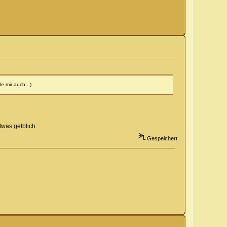
e mir auch...)
twas gelblich.
Gespeichert