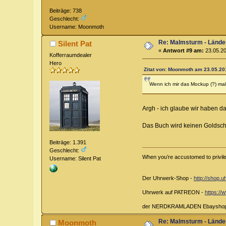
Beiträge: 738
Geschlecht:
Username: Moonmoth
Re: Malmsturm - Lände
Silent Pat
«
Antwort #9 am:
23.05.20
Kofferraumdealer
Hero
Zitat von: Moonmoth am 23.05.201
Wenn ich mir das Mockup (?) mal 
Argh - ich glaube wir haben da
Das Buch wird keinen Goldschn
Beiträge: 1.391
Geschlecht:
When you’re accustomed to privileg
Username: Silent Pat
Der Uhrwerk-Shop -
http://shop.u
Uhrwerk auf PATREON -
https:/
der NERDKRAMLADEN Ebaysho
Re: Malmsturm - Lände
Moonmoth