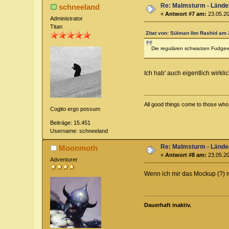
Re: Malmsturm - Lände
schneeland
«
Antwort #7 am:
23.05.20
Administrator
Titan
Zitat von: Sülman Ibn Rashid am 
Die regulären schwarzen Fudgewü
Ich hab' auch eigentlich wirkl
All good things come to those who w
Cogito ergo possum
Beiträge: 15.451
Username: schneeland
Re: Malmsturm - Lände
Moonmoth
«
Antwort #8 am:
23.05.20
Adventurer
Wenn ich mir das Mockup (?) ma
Dauerhaft inaktiv.