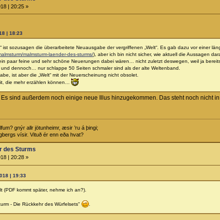
18 | 20:25 »
8 | 18:23
 ist sozusagen die überarbeitete Neuausgabe der vergriffenen „Welt“. Es gab dazu vor einer län
e/malmsturm/malmsturm-laender-des-sturms/
), aber ich bin nicht sicher, wie aktuell die Aussagen d
ein paar feine und sehr schöne Neuerungen dabei wären… nicht zuletzt deswegen, weil ja bereit
 und dennoch… nur schlappe 50 Seiten schmaler sind als der alte Weltenband.
be, ist aber die „Welt“ mit der Neuerscheinung nicht obsolet.
 mit, die mehr erzählen können…
 Es sind außerdem noch einige neue Illus hinzugekommen. Das steht noch nicht i
m? gnýr allr jötunheimr, æsir ’ru á þingi;
bergs vísir. Vituð ér enn eða hvat?
r des Sturms
18 | 20:28 »
018 | 19:33
lt (PDF kommt später, nehme ich an?).
turm - Die Rückkehr des Würfelsets"
.