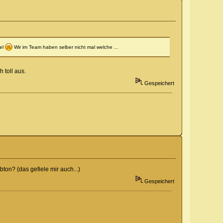
tel
Wir im Team haben selber nicht mal welche ...
 toll aus.
Gespeichert
ton? (das gefiele mir auch...)
Gespeichert