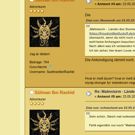
«
Antwort #4 am:
23.05.20
Adventurer
Die
Zitat von: Moonmoth am 23.05.201
„Malmsturm - Länder des Sturms“
(
https://ifyoudontlikeitfuckoff.d
überrascht, wenn da nicht noch 
wohl keine Archetypen brauchen
Nach allem was ich verstanden ha
Ich bin sicher, hier lesen Leute
Jag är döden!
Die Ankündigung stimmt noch.
Beiträge: 764
Geschlecht:
Username: SuelmanIbnRashid
Hvat er með ásum? hvat er með álfu
stynja dvergar fyr steindurum vegg
Re: Malmsturm - Lände
Sülman Ibn Rashid
«
Antwort #5 am:
23.05.20
Adventurer
Zitat von: schneeland am 23.05.2
Sehr schön. Gleich mal vorbestel
Fehlt eigentlich nur noch "Malms