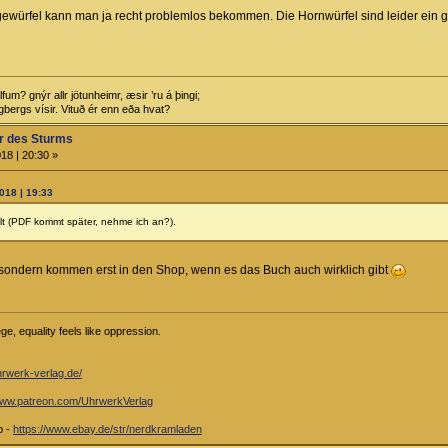
ewürfel kann man ja recht problemlos bekommen. Die Hornwürfel sind leider ein 
m? gnýr allr jötunheimr, æsir ’ru á þingi;
bergs vísir. Vituð ér enn eða hvat?
r des Sturms
18 | 20:30 »
018 | 19:33
lt (PDF kommt später, nehme ich an?).
, sondern kommen erst in den Shop, wenn es das Buch auch wirklich gibt
e, equality feels like oppression.
hrwerk-verlag.de/
/www.patreon.com/UhrwerkVerlag
p -
https://www.ebay.de/str/nerdkramladen