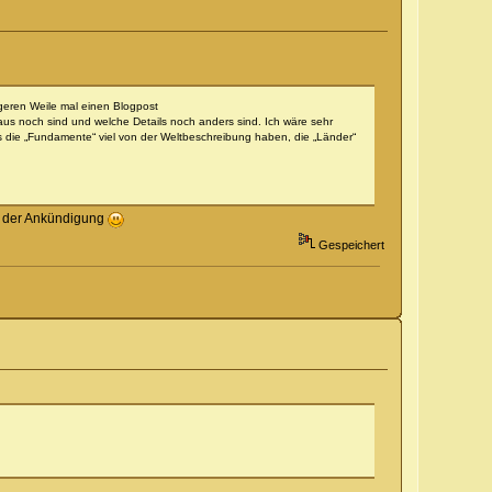
geren Weile mal einen Blogpost
araus noch sind und welche Details noch anders sind. Ich wäre sehr
s die „Fundamente“ viel von der Weltbeschreibung haben, die „Länder“
n der Ankündigung
Gespeichert