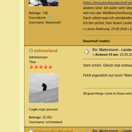
(
https://ifyoudontlikeitfuckof
anders sind. Ich wäre sehr üb
viel von der Weltbeschreibung
Beiträge: 738
Nach allem was ich verstanden 
Geschlecht:
Username: Moonmoth
Ich bin sicher, hier lesen Leu
«
Letzte Änderung: 23.05.2018 | 
Dauerhaft inaktiv.
Re: Malmsturm - Lände
schneeland
«
Antwort #3 am:
23.05.20
Administrator
Titan
Sehr schön. Gleich mal vorbes
Fehlt eigentlich nur noch "Ma
All good things come to those who w
Cogito ergo possum
Beiträge: 15.451
Username: schneeland
Re: Malmsturm - Lände
Sülman Ibn Rashid