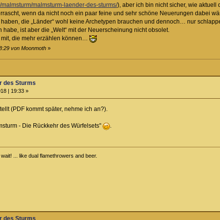
f.de/malmsturm/malmsturm-laender-des-sturms/
), aber ich bin nicht sicher, wie aktu
errascht, wenn da nicht noch ein paar feine und sehr schöne Neuerungen dabei wär
 haben, die „Länder“ wohl keine Archetypen brauchen und dennoch… nur schlappe 
habe, ist aber die „Welt“ mit der Neuerscheinung nicht obsolet.
te mit, die mehr erzählen können…
18:29 von Moonmoth
»
r des Sturms
18 | 19:33 »
tellt (PDF kommt später, nehme ich an?).
lmsturm - Die Rückkehr des Würfelsets"
.
ait! ... like dual flamethrowers and beer.
r des Sturms