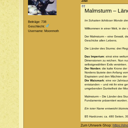
Zitat
Malmsturm – Län
Im Schatten lichtloser Monde dre
Beiträge: 738
Geschlecht:
Willkommen in einer Welt, in der
Username: Moonmoth
Der Malmsturm – eine Gewalt, de
Geschicke allen Lebens.
Die Länder des Sturms: drei Re
Das Imperium
: einst eine welt
Dimensionen zu reichen. Nun nur
selbstgewählten Exils versinken.
Der Norden
: die kalte Krone de
Nordens läutete den Anfang vom
Eispiraten und den Mächten der 
Die Waismark
: eine vor Jahrta
entstanden – und mit ihr eine ge
umgebenden Dunkelheit der Moo
Malmsturm – Die Länder des Sturm
Fundamente präsentiert wurden.
Ein toter Name entweicht blutrot
B5 Hardcover, ca. 480 Seiten, 3
Zum Uhrwerk-Shop:
https://s