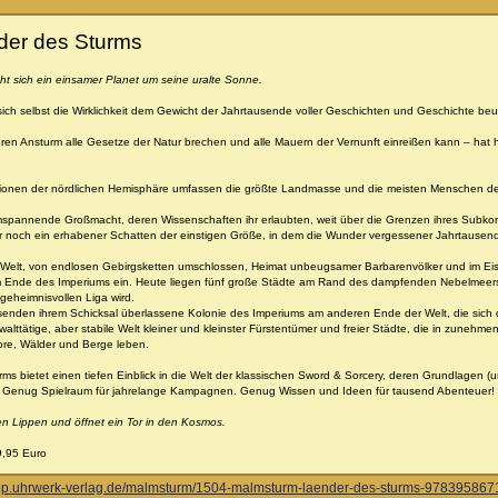
der des Sturms
ht sich ein einsamer Planet um seine uralte Sonne.
 sich selbst die Wirklichkeit dem Gewicht der Jahrtausende voller Geschichten und Geschichte beu
ren Ansturm alle Gesetze der Natur brechen und alle Mauern der Vernunft einreißen kann – hat h
gionen der nördlichen Hemisphäre umfassen die größte Landmasse und die meisten Menschen de
umspannende Großmacht, deren Wissenschaften ihr erlaubten, weit über die Grenzen ihres Subko
 noch ein erhabener Schatten der einstigen Größe, in dem die Wunder vergessener Jahrtausend
r Welt, von endlosen Gebirgsketten umschlossen, Heimat unbeugsamer Barbarenvölker und im Eis
 Ende des Imperiums ein. Heute liegen fünf große Städte am Rand des dampfenden Nebelmeers,
geheimnisvollen Liga wird.
usenden ihrem Schicksal überlassene Kolonie des Imperiums am anderen Ende der Welt, die sich
walttätige, aber stabile Welt kleiner und kleinster Fürstentümer und freier Städte, die in zuneh
re, Wälder und Berge leben.
s bietet einen tiefen Einblick in die Welt der klassischen Sword & Sorcery, deren Grundlagen (
 Genug Spielraum für jahrelange Kampagnen. Genug Wissen und Ideen für tausend Abenteuer!
en Lippen und öffnet ein Tor in den Kosmos.
9,95 Euro
hop.uhrwerk-verlag.de/malmsturm/1504-malmsturm-laender-des-sturms-978395867