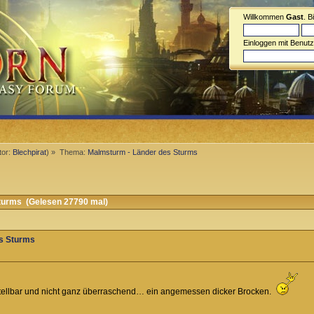
Willkommen
Gast
. B
Einloggen mit Benut
tor:
Blechpirat
) »
Thema:
Malmsturm - Länder des Sturms
turms (Gelesen 27790 mal)
s Sturms
stellbar und nicht ganz überraschend… ein angemessen dicker Brocken.