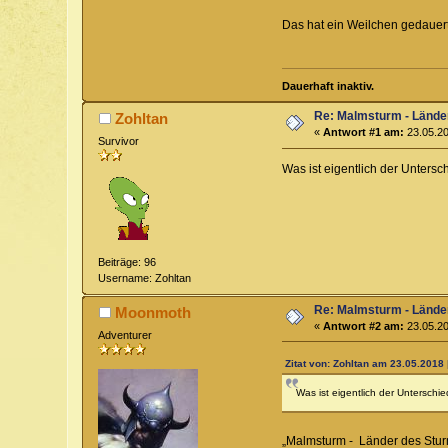
Das hat ein Weilchen gedaue
Dauerhaft inaktiv.
Re: Malmsturm - Lände
Zohltan
«
Antwort #1 am:
23.05.20
Survivor
Was ist eigentlich der Unters
Beiträge: 96
Username: Zohltan
Re: Malmsturm - Lände
Moonmoth
«
Antwort #2 am:
23.05.20
Adventurer
Zitat von: Zohltan am 23.05.2018 
Was ist eigentlich der Untersch
„Malmsturm - Länder des Sturm