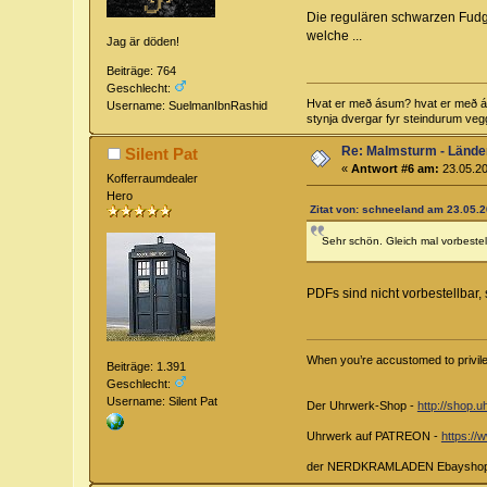
Die regulären schwarzen Fudg
welche ...
Jag är döden!
Beiträge: 764
Geschlecht:
Hvat er með ásum? hvat er með álfu
Username: SuelmanIbnRashid
stynja dvergar fyr steindurum vegg
Re: Malmsturm - Lände
Silent Pat
«
Antwort #6 am:
23.05.20
Kofferraumdealer
Hero
Zitat von: schneeland am 23.05.2
Sehr schön. Gleich mal vorbestel
PDFs sind nicht vorbestellbar
When you’re accustomed to privileg
Beiträge: 1.391
Geschlecht:
Username: Silent Pat
Der Uhrwerk-Shop -
http://shop.u
Uhrwerk auf PATREON -
https:/
der NERDKRAMLADEN Ebaysho