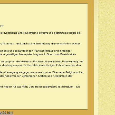
gt!
ier Kontinente und Kaiserreiche geformt und bestimmt bis heute die
s Planeten – und auch seine Zukunft mag hier entschieden werden.
ntinents und sogar über den Planeten hinaus und in fremde
e in gewaltigen Metropolen langsam in Staub und Fäulnis eines
 verborgener Geheimnisse. Der letzte Versuch einer Unterwerfung des
 das langsam zum Schlachtfeld einer blutigen Fehde zwischen den
 dem Untergang entgegen stemmen konnte. Eine neue Religion ist hier
mender Angst vor den verborgenen Kräften und Kreaturen in der
und Regeln für das FATE Core Rollenspielsystem) in Malmsturm – Die
1492.html