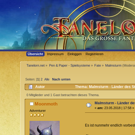
Übersicht
Impressum
Einloggen
Registrieren
Tanelorn.net
»
Pen & Paper - Spielsysteme
»
Fate
»
Malmsturm
(Modera
Seiten: [
1
]
2
Alle
Nach unten
Autor
Thema: Malmsturm - Länder des S
0 Mitglieder und 1 Gast betrachten dieses Thema.
Malmsturm - Länder de
Moonmoth
«
am:
23.05.2018 | 17:58 »
Adventurer
Es ist nunmehr endlich vorbe