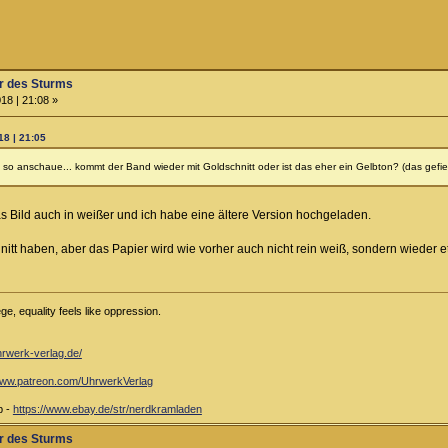
r des Sturms
18 | 21:08 »
8 | 21:05
so anschaue... kommt der Band wieder mit Goldschnitt oder ist das eher ein Gelbton? (das gefiel
s Bild auch in weißer und ich habe eine ältere Version hochgeladen.
itt haben, aber das Papier wird wie vorher auch nicht rein weiß, sondern wieder e
e, equality feels like oppression.
hrwerk-verlag.de/
/www.patreon.com/UhrwerkVerlag
p -
https://www.ebay.de/str/nerdkramladen
r des Sturms