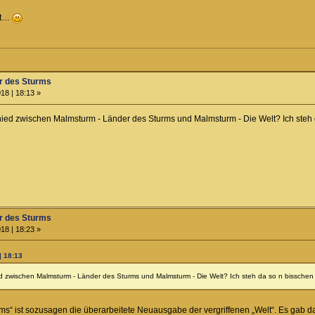
rt…
r des Sturms
18 | 18:13 »
chied zwischen Malmsturm - Länder des Sturms und Malmsturm - Die Welt? Ich steh 
r des Sturms
18 | 18:23 »
| 18:13
ied zwischen Malmsturm - Länder des Sturms und Malmsturm - Die Welt? Ich steh da so n bisschen
s“ ist sozusagen die überarbeitete Neuausgabe der vergriffenen „Welt“. Es gab d