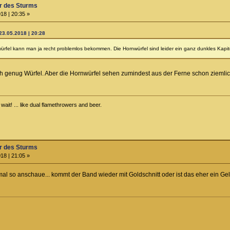
r des Sturms
18 | 20:35 »
23.05.2018 | 20:28
rfel kann man ja recht problemlos bekommen. Die Hornwürfel sind leider ein ganz dunkles Kapi
ich genug Würfel. Aber die Hornwürfel sehen zumindest aus der Ferne schon ziemlich
ait! ... like dual flamethrowers and beer.
r des Sturms
18 | 21:05 »
l so anschaue... kommt der Band wieder mit Goldschnitt oder ist das eher ein Gelb