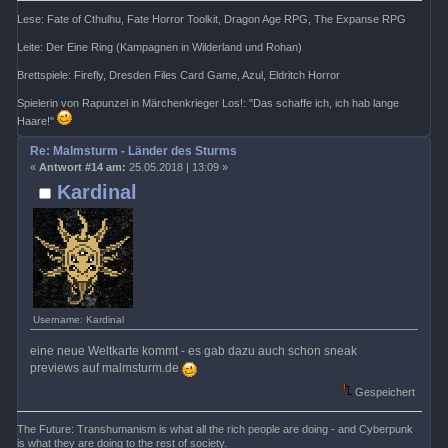
Lese: Fate of Cthulhu, Fate Horror Toolkit, Dragon Age RPG, The Expanse RPG
Leite: Der Eine Ring (Kampagnen in Wilderland und Rohan)
Brettspiele: Firefly, Dresden Files Card Game, Azul, Eldritch Horror
Spielerin von Rapunzel in Märchenkrieger Los!: "Das schaffe ich, ich hab lange
Haare!"
Re: Malmsturm - Länder des Sturms
«
Antwort #14 am:
25.05.2018 | 13:09 »
Kardinal
Username: Kardinal
eine neue Weltkarte kommt - es gab dazu auch schon sneak
previews auf malmsturm.de
Gespeichert
The Future: Transhumanism is what all the rich people are doing - and Cyberpunk
is what they are doing to the rest of society.