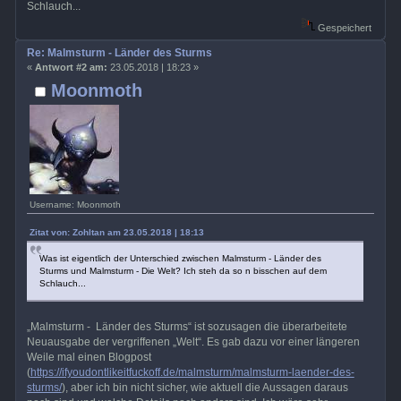
Schlauch...
Gespeichert
Re: Malmsturm - Länder des Sturms
«
Antwort #2 am:
23.05.2018 | 18:23 »
Moonmoth
Username: Moonmoth
Zitat von: Zohltan am 23.05.2018 | 18:13
Was ist eigentlich der Unterschied zwischen Malmsturm - Länder des
Sturms und Malmsturm - Die Welt? Ich steh da so n bisschen auf dem
Schlauch...
„Malmsturm - Länder des Sturms“ ist sozusagen die überarbeitete
Neuausgabe der vergriffenen „Welt“. Es gab dazu vor einer längeren
Weile mal einen Blogpost
(
https://ifyoudontlikeitfuckoff.de/malmsturm/malmsturm-laender-des-
sturms/
), aber ich bin nicht sicher, wie aktuell die Aussagen daraus