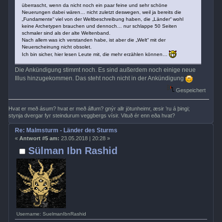
überrascht, wenn da nicht noch ein paar feine und sehr schöne
Neuerungen dabei wären… nicht zuletzt deswegen, weil ja bereits die
„Fundamente“ viel von der Weltbeschreibung haben, die „Länder“ wohl
keine Archetypen brauchen und dennoch… nur schlappe 50 Seiten
schmaler sind als der alte Weltenband.
Nach allem was ich verstanden habe, ist aber die „Welt“ mit der
Neuerscheinung nicht obsolet.
Ich bin sicher, hier lesen Leute mit, die mehr erzählen können…
Die Ankündigung stimmt noch. Es sind außerdem noch einige neue
Illus hinzugekommen. Das steht noch nicht in der Ankündigung
Gespeichert
Hvat er með ásum? hvat er með álfum? gnýr allr jötunheimr, æsir ’ru á þingi;
stynja dvergar fyr steindurum veggbergs vísir. Vituð ér enn eða hvat?
Re: Malmsturm - Länder des Sturms
«
Antwort #5 am:
23.05.2018 | 20:28 »
Sülman Ibn Rashid
Username: SuelmanIbnRashid