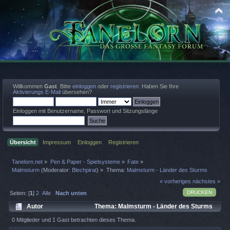
Willkommen
Gast
. Bitte
einloggen
oder
registrieren
. Haben Sie Ihre
Aktivierungs E-Mail
übersehen?
Einloggen mit Benutzername, Passwort und Sitzungslänge
Übersicht
Impressum
Einloggen
Registrieren
Tanelorn.net
»
Pen & Paper - Spielsysteme
»
Fate
»
Malmsturm
(Moderator:
Blechpirat
) »
Thema:
Malmsturm - Länder des Sturms
« vorheriges
nächstes »
DRUCKEN
Seiten: [
1
]
2
Alle
Nach unten
Autor
Thema: Malmsturm - Länder des Sturms
(Gelesen 27784 mal)
0 Mitglieder und 1 Gast betrachten dieses Thema.