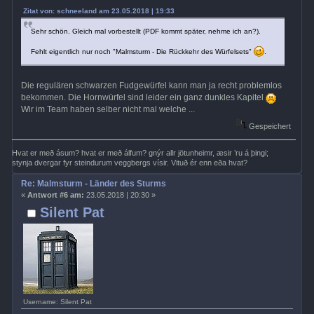
Zitat von: schneeland am 23.05.2018 | 19:33
Sehr schön. Gleich mal vorbestellt (PDF kommt später, nehme ich an?).
Fehlt eigentlich nur noch "Malmsturm - Die Rückkehr des Würfelsets"
.
Die regulären schwarzen Fudgewürfel kann man ja recht problemlos
bekommen. Die Hornwürfel sind leider ein ganz dunkles Kapitel
Wir im Team haben selber nicht mal welche ...
Gespeichert
Hvat er með ásum? hvat er með álfum? gnýr allr jötunheimr, æsir ’ru á þingi;
stynja dvergar fyr steindurum veggbergs vísir. Vituð ér enn eða hvat?
Re: Malmsturm - Länder des Sturms
«
Antwort #6 am:
23.05.2018 | 20:30 »
Silent Pat
Username: Silent Pat