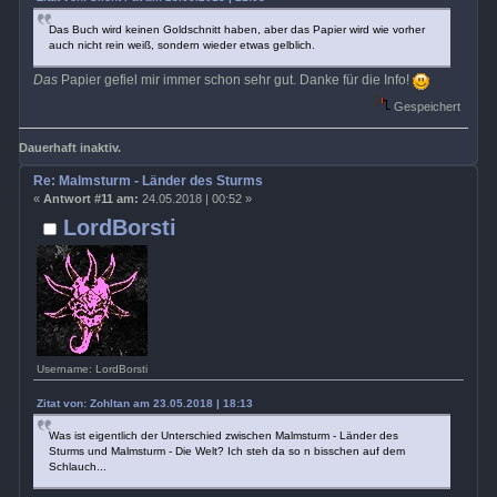
Das Buch wird keinen Goldschnitt haben, aber das Papier wird wie vorher
auch nicht rein weiß, sondern wieder etwas gelblich.
Das
Papier gefiel mir immer schon sehr gut. Danke für die Info!
Gespeichert
Dauerhaft inaktiv.
Re: Malmsturm - Länder des Sturms
«
Antwort #11 am:
24.05.2018 | 00:52 »
LordBorsti
Username: LordBorsti
Zitat von: Zohltan am 23.05.2018 | 18:13
Was ist eigentlich der Unterschied zwischen Malmsturm - Länder des
Sturms und Malmsturm - Die Welt? Ich steh da so n bisschen auf dem
Schlauch...