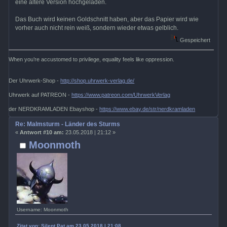
eine ältere Version hochgeladen.
Das Buch wird keinen Goldschnitt haben, aber das Papier wird wie
vorher auch nicht rein weiß, sondern wieder etwas gelblich.
Gespeichert
When you’re accustomed to privilege, equality feels like oppression.
Der Uhrwerk-Shop -
http://shop.uhrwerk-verlag.de/
Uhrwerk auf PATREON -
https://www.patreon.com/UhrwerkVerlag
der NERDKRAMLADEN Ebayshop -
https://www.ebay.de/str/nerdkramladen
Re: Malmsturm - Länder des Sturms
«
Antwort #10 am:
23.05.2018 | 21:12 »
Moonmoth
Username: Moonmoth
Zitat von: Silent Pat am 23.05.2018 | 21:08