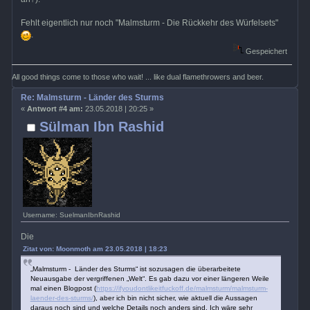
Fehlt eigentlich nur noch "Malmsturm - Die Rückkehr des Würfelsets"
.
Gespeichert
All good things come to those who wait! ... like dual flamethrowers and beer.
Re: Malmsturm - Länder des Sturms
«
Antwort #4 am:
23.05.2018 | 20:25 »
Sülman Ibn Rashid
Username: SuelmanIbnRashid
Die
Zitat von: Moonmoth am 23.05.2018 | 18:23
„Malmsturm - Länder des Sturms“ ist sozusagen die überarbeitete
Neuausgabe der vergriffenen „Welt“. Es gab dazu vor einer längeren Weile
mal einen Blogpost (
https://ifyoudontlikeitfuckoff.de/malmsturm/malmsturm-
laender-des-sturms/
), aber ich bin nicht sicher, wie aktuell die Aussagen
daraus noch sind und welche Details noch anders sind. Ich wäre sehr