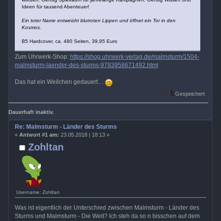
Ideen für tausend Abenteuer!
Ein toter Name entweicht blutroten Lippen und öffnet ein Tor in den
Kosmos.
B5 Hardcover, ca. 480 Seiten, 39,95 Euro
Zum Uhrwerk-Shop:
https://shop.uhrwerk-verlag.de/malmsturm/1504-
malmsturm-laender-des-sturms-9783958671492.html
Das hat ein Weilchen gedauert…
Gespeichert
Dauerhaft inaktiv.
Re: Malmsturm - Länder des Sturms
«
Antwort #1 am:
23.05.2018 | 18:13 »
Zohltan
Username: Zohltan
Was ist eigentlich der Unterschied zwischen Malmsturm - Länder des
Sturms und Malmsturm - Die Welt? Ich steh da so n bisschen auf dem