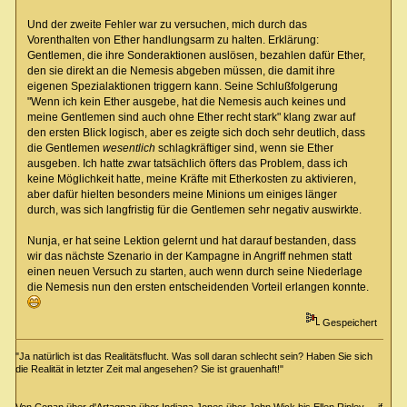
Und der zweite Fehler war zu versuchen, mich durch das
Vorenthalten von Ether handlungsarm zu halten. Erklärung:
Gentlemen, die ihre Sonderaktionen auslösen, bezahlen dafür Ether,
den sie direkt an die Nemesis abgeben müssen, die damit ihre
eigenen Spezialaktionen triggern kann. Seine Schlußfolgerung
"Wenn ich kein Ether ausgebe, hat die Nemesis auch keines und
meine Gentlemen sind auch ohne Ether recht stark" klang zwar auf
den ersten Blick logisch, aber es zeigte sich doch sehr deutlich, dass
die Gentlemen
wesentlich
schlagkräftiger sind, wenn sie Ether
ausgeben. Ich hatte zwar tatsächlich öfters das Problem, dass ich
keine Möglichkeit hatte, meine Kräfte mit Etherkosten zu aktivieren,
aber dafür hielten besonders meine Minions um einiges länger
durch, was sich langfristig für die Gentlemen sehr negativ auswirkte.
Nunja, er hat seine Lektion gelernt und hat darauf bestanden, dass
wir das nächste Szenario in der Kampagne in Angriff nehmen statt
einen neuen Versuch zu starten, auch wenn durch seine Niederlage
die Nemesis nun den ersten entscheidenden Vorteil erlangen konnte.
Gespeichert
"Ja natürlich ist das Realitätsflucht. Was soll daran schlecht sein? Haben Sie sich
die Realität in letzter Zeit mal angesehen? Sie ist grauenhaft!"