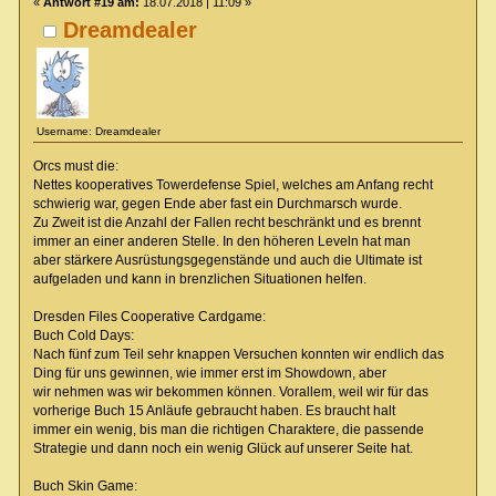
«
Antwort #19 am:
18.07.2018 | 11:09 »
Dreamdealer
Username: Dreamdealer
Orcs must die:
Nettes kooperatives Towerdefense Spiel, welches am Anfang recht
schwierig war, gegen Ende aber fast ein Durchmarsch wurde.
Zu Zweit ist die Anzahl der Fallen recht beschränkt und es brennt
immer an einer anderen Stelle. In den höheren Leveln hat man
aber stärkere Ausrüstungsgegenstände und auch die Ultimate ist
aufgeladen und kann in brenzlichen Situationen helfen.
Dresden Files Cooperative Cardgame:
Buch Cold Days:
Nach fünf zum Teil sehr knappen Versuchen konnten wir endlich das
Ding für uns gewinnen, wie immer erst im Showdown, aber
wir nehmen was wir bekommen können. Vorallem, weil wir für das
vorherige Buch 15 Anläufe gebraucht haben. Es braucht halt
immer ein wenig, bis man die richtigen Charaktere, die passende
Strategie und dann noch ein wenig Glück auf unserer Seite hat.
Buch Skin Game: