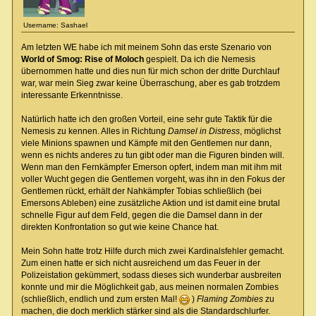
Username: Sashael
Am letzten WE habe ich mit meinem Sohn das erste Szenario von
World of Smog: Rise of Moloch
gespielt. Da ich die Nemesis
übernommen hatte und dies nun für mich schon der dritte Durchlauf
war, war mein Sieg zwar keine Überraschung, aber es gab trotzdem
interessante Erkenntnisse.
Natürlich hatte ich den großen Vorteil, eine sehr gute Taktik für die
Nemesis zu kennen. Alles in Richtung
Damsel in Distress
, möglichst
viele Minions spawnen und Kämpfe mit den Gentlemen nur dann,
wenn es nichts anderes zu tun gibt oder man die Figuren binden will.
Wenn man den Fernkämpfer Emerson opfert, indem man mit ihm mit
voller Wucht gegen die Gentlemen vorgeht, was ihn in den Fokus der
Gentlemen rückt, erhält der Nahkämpfer Tobias schließlich (bei
Emersons Ableben) eine zusätzliche Aktion und ist damit eine brutal
schnelle Figur auf dem Feld, gegen die die Damsel dann in der
direkten Konfrontation so gut wie keine Chance hat.
Mein Sohn hatte trotz Hilfe durch mich zwei Kardinalsfehler gemacht.
Zum einen hatte er sich nicht ausreichend um das Feuer in der
Polizeistation gekümmert, sodass dieses sich wunderbar ausbreiten
konnte und mir die Möglichkeit gab, aus meinen normalen Zombies
(schließlich, endlich und zum ersten Mal!
)
Flaming Zombies
zu
machen, die doch merklich stärker sind als die Standardschlurfer.