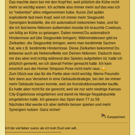
Das machte dann bei mir den Kopf frei, weil plötzlich die Kühe nicht
mehr so wichtig waren. Ich achtete also immer mehr auf das was ich
so "nebenbei" alles mitgenommen habe. Kurze Zeit später
explodierte fast mein Kopf, weil ich immer mehr Siegpunkt-
Synerigien feststellte, die ich automatisch bekommen habe, und für
die ich fast keine Aktionen aufwenden musste.Ich brauchte Cowboys,
um billig an Kühe zu gelangen. Dabei nimmst Du automatisch
Hindernisse auf (die Siegpunkte bringen). Währenddessen gibt es
Zielkarten, die Siegpunkte bringen, wenn man bestimmte Sachen
hat, wie z.B. bestimmte Hindernisse. Diese Zielkarten bekommst Du
teilweise auch als Nebeneffekte von Deinen Aktionen. Dadurch dass
mir das aber erst richtig während des Spieles aufgefallen ist, hatte ich
plötzlich gemerkt, wo ich überall Fehler gemacht hatte. Ich kam
innerlich aus der Homer Simpson-Pose nicht mehr raus.
Zum Glück war das für die Partie aber nicht wichtig. Meine Freundin
fuhr dann aus Versehen in eine Gebäudestrategie, bei der sie immer
mehr Gebäude bauen konnte, weil sie Konstruktionsarbeiter kaufte.
Es hatte aber nicht für sie gereicht, weil sie nur sehr niedrige Kansas
City-Ergebnisse eingefahren und damit ne Menge Negativpunkte
eingefahren hatte. Ich gewann das Spiel dann 77 zu 59.
Nächstes Mal werde ich aber defnitiv besser spielen und mehr
Synergien nutzen. Ganz sicher!
Gespeichert
Ich bin viel lieber suess als ich kein Esel sein will...
~~~~~~~~~~~~~~~~~~~~~~~~~~~~~~~