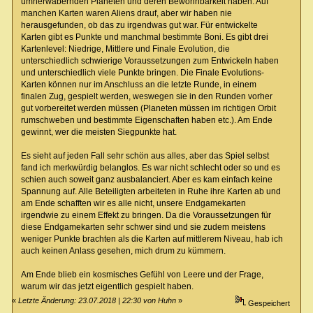
umherwabernden Planeten und deren Bewohnbarkeit haben. Auf
manchen Karten waren Aliens drauf, aber wir haben nie
herausgefunden, ob das zu irgendwas gut war. Für entwickelte
Karten gibt es Punkte und manchmal bestimmte Boni. Es gibt drei
Kartenlevel: Niedrige, Mittlere und Finale Evolution, die
unterschiedlich schwierige Voraussetzungen zum Entwickeln haben
und unterschiedlich viele Punkte bringen. Die Finale Evolutions-
Karten können nur im Anschluss an die letzte Runde, in einem
finalen Zug, gespielt werden, weswegen sie in den Runden vorher
gut vorbereitet werden müssen (Planeten müssen im richtigen Orbit
rumschweben und bestimmte Eigenschaften haben etc.). Am Ende
gewinnt, wer die meisten Siegpunkte hat.
Es sieht auf jeden Fall sehr schön aus alles, aber das Spiel selbst
fand ich merkwürdig belanglos. Es war nicht schlecht oder so und es
schien auch soweit ganz ausbalanciert. Aber es kam einfach keine
Spannung auf. Alle Beteiligten arbeiteten in Ruhe ihre Karten ab und
am Ende schafften wir es alle nicht, unsere Endgamekarten
irgendwie zu einem Effekt zu bringen. Da die Voraussetzungen für
diese Endgamekarten sehr schwer sind und sie zudem meistens
weniger Punkte brachten als die Karten auf mittlerem Niveau, hab ich
auch keinen Anlass gesehen, mich drum zu kümmern.
Am Ende blieb ein kosmisches Gefühl von Leere und der Frage,
warum wir das jetzt eigentlich gespielt haben.
«
Letzte Änderung: 23.07.2018 | 22:30 von Huhn
»
Gespeichert