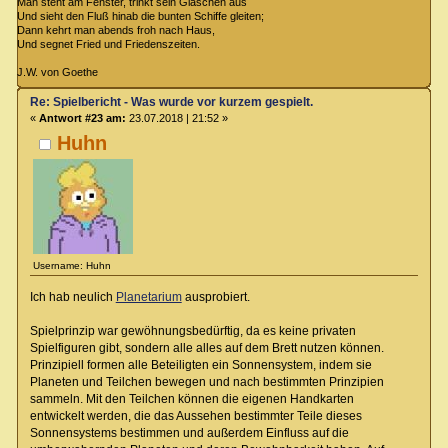
Man steht am Fenster, trinkt sein Gläschen aus
Und sieht den Fluß hinab die bunten Schiffe gleiten;
Dann kehrt man abends froh nach Haus,
Und segnet Fried und Friedenszeiten.
J.W. von Goethe
Re: Spielbericht - Was wurde vor kurzem gespielt.
«
Antwort #23 am:
23.07.2018 | 21:52 »
Huhn
Username: Huhn
Ich hab neulich
Planetarium
ausprobiert.
Spielprinzip war gewöhnungsbedürftig, da es keine privaten
Spielfiguren gibt, sondern alle alles auf dem Brett nutzen können.
Prinzipiell formen alle Beteiligten ein Sonnensystem, indem sie
Planeten und Teilchen bewegen und nach bestimmten Prinzipien
sammeln. Mit den Teilchen können die eigenen Handkarten
entwickelt werden, die das Aussehen bestimmter Teile dieses
Sonnensystems bestimmen und außerdem Einfluss auf die