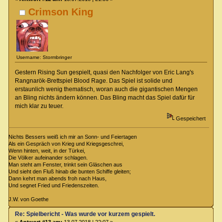
Crimson King
Username: Stormbringer
Gestern Rising Sun gespielt, quasi den Nachfolger von Eric Lang's
Rangnarök-Brettspiel Blood Rage. Das Spiel ist solide und
erstaunlich wenig thematisch, woran auch die gigantischen Mengen
an Bling nichts ändern können. Das Bling macht das Spiel dafür für
mich klar zu teuer.
Gespeichert
Nichts Bessers weiß ich mir an Sonn- und Feiertagen
Als ein Gespräch von Krieg und Kriegsgeschrei,
Wenn hinten, weit, in der Türkei,
Die Völker aufeinander schlagen.
Man steht am Fenster, trinkt sein Gläschen aus
Und sieht den Fluß hinab die bunten Schiffe gleiten;
Dann kehrt man abends froh nach Haus,
Und segnet Fried und Friedenszeiten.
J.W. von Goethe
Re: Spielbericht - Was wurde vor kurzem gespielt.
«
Antwort #13 am:
13.07.2018 | 22:07 »