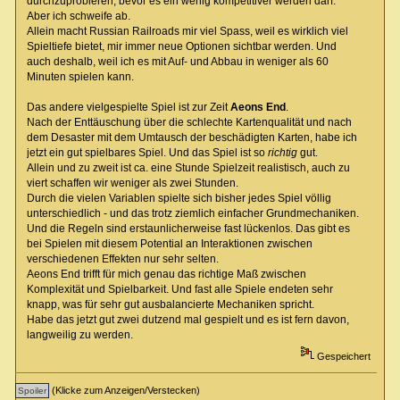
durchzuprobieren, bevor es ein wenig kompetitiver werden darf.
Aber ich schweife ab.
Allein macht Russian Railroads mir viel Spass, weil es wirklich viel
Spieltiefe bietet, mir immer neue Optionen sichtbar werden. Und
auch deshalb, weil ich es mit Auf- und Abbau in weniger als 60
Minuten spielen kann.
Das andere vielgespielte Spiel ist zur Zeit
Aeons End
.
Nach der Enttäuschung über die schlechte Kartenqualität und nach
dem Desaster mit dem Umtausch der beschädigten Karten, habe ich
jetzt ein gut spielbares Spiel. Und das Spiel ist so
richtig
gut.
Allein und zu zweit ist ca. eine Stunde Spielzeit realistisch, auch zu
viert schaffen wir weniger als zwei Stunden.
Durch die vielen Variablen spielte sich bisher jedes Spiel völlig
unterschiedlich - und das trotz ziemlich einfacher Grundmechaniken.
Und die Regeln sind erstaunlicherweise fast lückenlos. Das gibt es
bei Spielen mit diesem Potential an Interaktionen zwischen
verschiedenen Effekten nur sehr selten.
Aeons End trifft für mich genau das richtige Maß zwischen
Komplexität und Spielbarkeit. Und fast alle Spiele endeten sehr
knapp, was für sehr gut ausbalancierte Mechaniken spricht.
Habe das jetzt gut zwei dutzend mal gespielt und es ist fern davon,
langweilig zu werden.
Gespeichert
(Klicke zum Anzeigen/Verstecken)