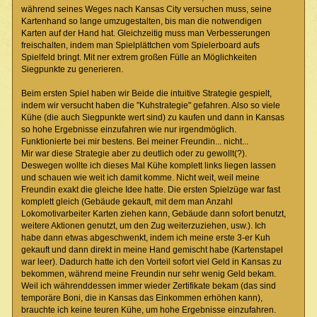
während seines Weges nach Kansas City versuchen muss, seine
Kartenhand so lange umzugestalten, bis man die notwendigen
Karten auf der Hand hat. Gleichzeitig muss man Verbesserungen
freischalten, indem man Spielplättchen vom Spielerboard aufs
Spielfeld bringt. Mit ner extrem großen Fülle an Möglichkeiten
Siegpunkte zu generieren.
Beim ersten Spiel haben wir Beide die intuitive Strategie gespielt,
indem wir versucht haben die "Kuhstrategie" gefahren. Also so viele
Kühe (die auch Siegpunkte wert sind) zu kaufen und dann in Kansas
so hohe Ergebnisse einzufahren wie nur irgendmöglich.
Funktionierte bei mir bestens. Bei meiner Freundin... nicht...
Mir war diese Strategie aber zu deutlich oder zu gewollt(?).
Deswegen wollte ich dieses Mal Kühe komplett links liegen lassen
und schauen wie weit ich damit komme. Nicht weit, weil meine
Freundin exakt die gleiche Idee hatte. Die ersten Spielzüge war fast
komplett gleich (Gebäude gekauft, mit dem man Anzahl
Lokomotivarbeiter Karten ziehen kann, Gebäude dann sofort benutzt,
weitere Aktionen genutzt, um den Zug weiterzuziehen, usw.). Ich
habe dann etwas abgeschwenkt, indem ich meine erste 3-er Kuh
gekauft und dann direkt in meine Hand gemischt habe (Kartenstapel
war leer). Dadurch hatte ich den Vorteil sofort viel Geld in Kansas zu
bekommen, während meine Freundin nur sehr wenig Geld bekam.
Weil ich währenddessen immer wieder Zertifikate bekam (das sind
temporäre Boni, die in Kansas das Einkommen erhöhen kann),
brauchte ich keine teuren Kühe, um hohe Ergebnisse einzufahren.