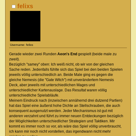
felixs
Username: felixs
Gerade wieder zwei Runden
Aeon's End
gespielt (beide male zu
zweit).
Bezüglich "samey" oben: Ich weiß nicht, ob wir von der gleichen
Sache reden. Jedenfalls fühlte sich das Spiel bei den beiden Spielen
jeweils völlig unterschiedlich an. Beide Male ging es gegen die
gleiche Nemesis (die "Gate Witch") mit unverändertem Nemesis
Deck, aber jeweils mit unterschiedlichen Mages und
unterschiedlicher Kartenauslage. Das Resultat waren völlig
unterschiedliche Spielabläufe.
Meinem Eindruck nach (inzwischen annähernd drei dutzend Partien)
hat das Spiel eine äußerst hohe Dichte an Stellschrauben, die auch
konsequent ausgenutzt werden. Jeder Mechanismus ist gut mit
anderen verzahnt und führt zu immer neuen Entdeckungen bezüglich
der Möglichkeiten unterschiedlicher Strategien und Taktiken. Mir
kommt es immer noch so vor, als wäre das Spiel völlig unverbraucht,
ich kann mir noch nicht vorstellen, das irgendwann nicht mehr