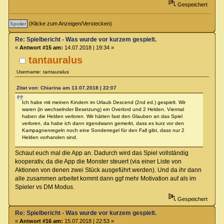
Gespeichert
(Klicke zum Anzeigen/Verstecken)
Re: Spielbericht - Was wurde vor kurzem gespielt.
«
Antwort #15 am:
14.07.2018 | 19:34 »
tantauralus
Username: tantauralus
Zitat von: Chiarina am 13.07.2018 | 22:07
Ich habe mit meinen Kindern im Urlaub Descend (2nd ed.) gespielt. Wir
waren (in wechselnder Besetzung) ein Overlord und 2 Helden. Viermal
haben die Helden verloren. Wir hätten fast den Glauben an das Spiel
verloren, da habe ich dann irgendwann gemerkt, dass es kurz vor den
Kampagnenregeln noch eine Sonderregel für den Fall gibt, dass nur 2
Helden vorhanden sind.
Schaut euch mal die App an. Dadurch wird das Spiel vollständig
kooperativ, da die App die Monster steuert (via einer Liste von
Aktionen von denen zwei Stück ausgeführt werden). Und da ihr dann
alle zusammen arbeitet kommt dann ggf mehr Motivation auf als im
Spieler vs DM Modus.
Gespeichert
Re: Spielbericht - Was wurde vor kurzem gespielt.
«
Antwort #16 am:
15.07.2018 | 22:53 »