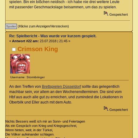
spielen. Bin ein bißchen neidisch - ich habe nie drei weitere Leute
mit passender Geschmackslage beisammen, um das zu spielen.
Gespeichert
(Klicke zum Anzeigen/Verstecken)
Re: Spielbericht - Was wurde vor kurzem gespielt.
«
Antwort #22 am:
23.07.2018 | 21:45 »
Crimson King
Username: Stormbringer
An den Treffen von
Brettspielen Düsseldorf
sollte das gelegentlich
machbar sein, vor allem an den Wochenendterminen. Die sind vom
Hbf aus auch alle gut zu erreichen, und zumindest die Lokationen in
Oberbilk und Eller auch mit dem Auto.
Gespeichert
Nichts Bessers weiß ich mir an Sonn- und Feiertagen
Als ein Gespräch von Krieg und Kriegsgeschrei,
Wenn hinten, weit, in der Türkei,
Die Völker aufeinander schlagen.