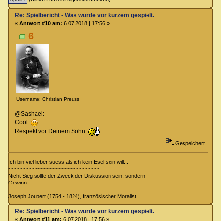
Re: Spielbericht - Was wurde vor kurzem gespielt.
«
Antwort #10 am:
6.07.2018 | 17:56 »
6
Username: Christian Preuss
@Sashael:
Cool.
Respekt vor Deinem Sohn.
Gespeichert
Ich bin viel lieber suess als ich kein Esel sein will...
~~~~~~~~~~~~~~~~~~~~~~~~~~~~~~~
Nicht Sieg sollte der Zweck der Diskussion sein, sondern
Gewinn.
Joseph Joubert (1754 - 1824), französischer Moralist
Re: Spielbericht - Was wurde vor kurzem gespielt.
«
Antwort #11 am:
6.07.2018 | 17:56 »