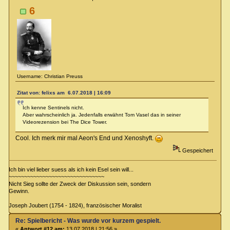
6
Username: Christian Preuss
Zitat von: felixs am 6.07.2018 | 16:09
Ich kenne Sentinels nicht.
Aber wahrscheinlich ja. Jedenfalls erwähnt Tom Vasel das in seiner
Videorezension bei The Dice Tower.
Cool. Ich merk mir mal Aeon's End und Xenoshyft.
Gespeichert
Ich bin viel lieber suess als ich kein Esel sein will...
~~~~~~~~~~~~~~~~~~~~~~~~~~~~~~~
Nicht Sieg sollte der Zweck der Diskussion sein, sondern
Gewinn.
Joseph Joubert (1754 - 1824), französischer Moralist
Re: Spielbericht - Was wurde vor kurzem gespielt.
«
Antwort #12 am:
13.07.2018 | 21:56 »