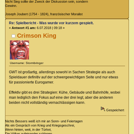
Nicht Sieg sollte der Zweck der Diskussion sein, sondern
Gewinn.
Joseph Joubert (1754 - 1824), französischer Moralist
Re: Spielbericht - Was wurde vor kurzem gespielt.
«
Antwort #1 am:
6.07.2018 | 09:18 »
Crimson King
Username: Stormbringer
GWT ist großartig, allerdings sowohl in Sachen Strategie als auch
Spieldauer definitiv auf der schwergewichtigen Seite und nur etwas
für passionierte Eurogamer.
Effektiv gibt es drei Strategien: Kühe, Gebäude und Bahnhöfe, wobei
man lediglich den Fokus auf eine der drei legt, aber die anderen
beiden nicht vollständig vernachlässigen kann.
Gespeichert
Nichts Bessers weiß ich mir an Sonn- und Feiertagen
Als ein Gespräch von Krieg und Kriegsgeschrei,
Wenn hinten, weit, in der Türkei,
Die Völker aufeinander schlagen.