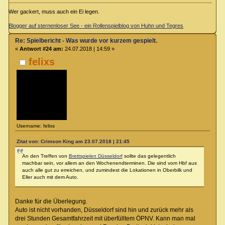
Wer gackert, muss auch ein Ei legen.
Blogger auf sternenloser See - ein Rollenspielblog von Huhn und Tegres
Re: Spielbericht - Was wurde vor kurzem gespielt.
«
Antwort #24 am:
24.07.2018 | 14:59 »
felixs
Username: felixs
Zitat von: Crimson King am 23.07.2018 | 21:45
An den Treffen von
Brettspielen Düsseldorf
sollte das gelegentlich
machbar sein, vor allem an den Wochenendterminen. Die sind vom Hbf aus
auch alle gut zu erreichen, und zumindest die Lokationen in Oberbilk und
Eller auch mit dem Auto.
Danke für die Überlegung.
Auto ist nicht vorhanden, Düsseldorf sind hin und zurück mehr als
drei Stunden Gesamtfahrzeit mit überfülltem ÖPNV. Kann man mal