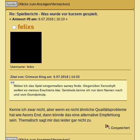
(Klicke zum Anzeigen/Verstecken)
Re: Spielbericht - Was wurde vor kurzem gespielt.
«
Antwort #9 am:
6.07.2018 | 16:10 »
felixs
Username: felixs
Zitat von: Crimson King am 6.07.2018 | 14:33
Wobei ich das Spiel einigermaßen samey finde. Gegenüber Xenoshyft
verliert es meines Erachtens klar. Sentinels kenne ich nur dem Namen nach
und vom Grundprinzip.
Kenne ich zwar nicht, aber wenn es nicht ähnliche Qualitätsprobleme
hat wie Aeons End, dann könnte das eine alternative Empfehlung
sein. Thematisch sagt mir das leider gar nicht zu.
Gespeichert
(Klicke zum Anzeigen/Verstecken)