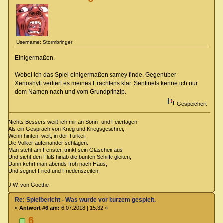
Username: Stormbringer
Einigermaßen.
Wobei ich das Spiel einigermaßen samey finde. Gegenüber
Xenoshyft verliert es meines Erachtens klar. Sentinels kenne ich nur
dem Namen nach und vom Grundprinzip.
Gespeichert
Nichts Bessers weiß ich mir an Sonn- und Feiertagen
Als ein Gespräch von Krieg und Kriegsgeschrei,
Wenn hinten, weit, in der Türkei,
Die Völker aufeinander schlagen.
Man steht am Fenster, trinkt sein Gläschen aus
Und sieht den Fluß hinab die bunten Schiffe gleiten;
Dann kehrt man abends froh nach Haus,
Und segnet Fried und Friedenszeiten.
J.W. von Goethe
Re: Spielbericht - Was wurde vor kurzem gespielt.
«
Antwort #6 am:
6.07.2018 | 15:32 »
6