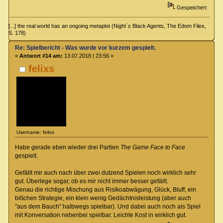
Gespeichert
[...] the real world has an ongoing metaplot (Night´s Black Agents, The Edom Files,
S. 178)
Re: Spielbericht - Was wurde vor kurzem gespielt.
«
Antwort #14 am:
13.07.2018 | 23:56 »
felixs
Username: felixs
Habe gerade eben wieder drei Partien
The Game Face to Face
gespielt.
Gefällt mir auch nach über zwei dutzend Spielen noch wirklich sehr
gut. Überlege sogar, ob es mir nicht immer besser gefällt.
Genau die richtige Mischung aus Risikoabwägung, Glück, Bluff, ein
bißchen Strategie, ein klein wenig Gedächtnisleistung (aber auch
"aus dem Bauch" halbwegs spielbar). Und dabei auch noch als Spiel
mit Konversation nebenbei spielbar. Leichte Kost in wirklich gut.