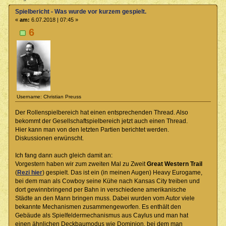
Spielbericht - Was wurde vor kurzem gespielt.
«
am:
6.07.2018 | 07:45 »
6
Username: Christian Preuss
Der Rollenspielbereich hat einen entsprechenden Thread. Also
bekommt der Gesellschaftspielbereich jetzt auch einen Thread.
Hier kann man von den letzten Partien berichtet werden.
Diskussionen erwünscht.
Ich fang dann auch gleich damit an:
Vorgestern haben wir zum zweiten Mal zu Zweit
Great Western Trail
(
Rezi hier
) gespielt. Das ist ein (in meinen Augen) Heavy Eurogame,
bei dem man als Cowboy seine Kühe nach Kansas City treiben und
dort gewinnbringend per Bahn in verschiedene amerikanische
Städte an den Mann bringen muss. Dabei wurden vom Autor viele
bekannte Mechanismen zusammengeworfen. Es enthält den
Gebäude als Spielfeldermechanismus aus Caylus und man hat
einen ähnlichen Deckbaumodus wie Dominion, bei dem man