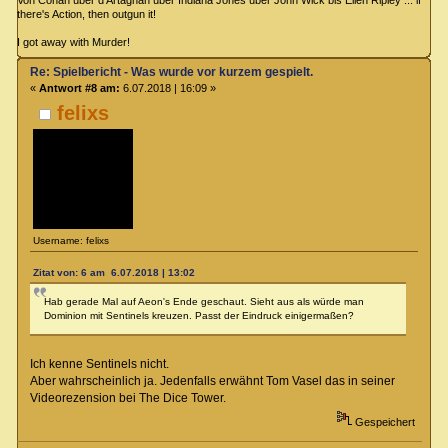
Von Conan über d'Artagnan über Indiana Jones über John Wick bis Ellen Ripley ... if
there's Action, then outgun it!
I got away with Murder!
Re: Spielbericht - Was wurde vor kurzem gespielt.
«
Antwort #8 am:
6.07.2018 | 16:09 »
felixs
Username: felixs
Zitat von: 6 am 6.07.2018 | 13:02
Hab gerade Mal auf Aeon's Ende geschaut. Sieht aus als würde man
Dominion mit Sentinels kreuzen. Passt der Eindruck einigermaßen?
Ich kenne Sentinels nicht.
Aber wahrscheinlich ja. Jedenfalls erwähnt Tom Vasel das in seiner
Videorezension bei The Dice Tower.
Gespeichert