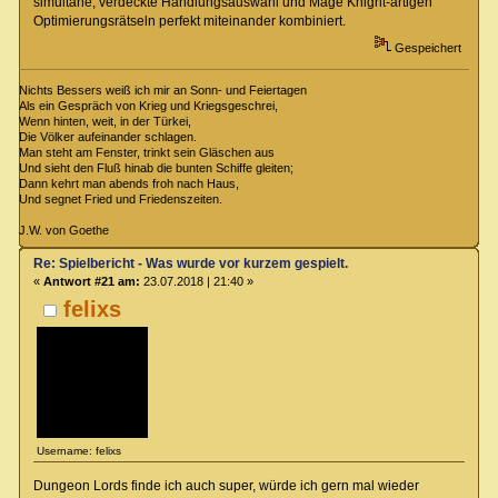
simultane, verdeckte Handlungsauswahl und Mage Knight-artigen
Optimierungsrätseln perfekt miteinander kombiniert.
Gespeichert
Nichts Bessers weiß ich mir an Sonn- und Feiertagen
Als ein Gespräch von Krieg und Kriegsgeschrei,
Wenn hinten, weit, in der Türkei,
Die Völker aufeinander schlagen.
Man steht am Fenster, trinkt sein Gläschen aus
Und sieht den Fluß hinab die bunten Schiffe gleiten;
Dann kehrt man abends froh nach Haus,
Und segnet Fried und Friedenszeiten.
J.W. von Goethe
Re: Spielbericht - Was wurde vor kurzem gespielt.
«
Antwort #21 am:
23.07.2018 | 21:40 »
felixs
Username: felixs
Dungeon Lords finde ich auch super, würde ich gern mal wieder