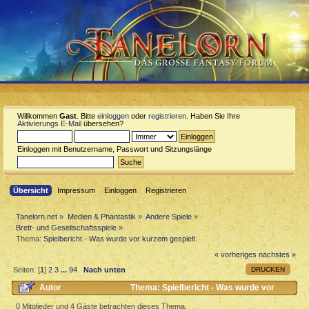
Willkommen
Gast
. Bitte
einloggen
oder
registrieren
. Haben Sie Ihre
Aktivierungs E-Mail
übersehen?
Einloggen mit Benutzername, Passwort und Sitzungslänge
Übersicht
Impressum
Einloggen
Registrieren
Tanelorn.net
»
Medien & Phantastik
»
Andere Spiele
»
Brett- und Gesellschaftsspiele
»
Thema:
Spielbericht - Was wurde vor kurzem gespielt.
« vorheriges
nächstes »
DRUCKEN
Seiten: [
1
]
2
3
...
94
Nach unten
Autor
Thema: Spielbericht - Was wurde vor
kurzem gespielt. (Gelesen 303346 mal)
0 Mitglieder und 4 Gäste betrachten dieses Thema.