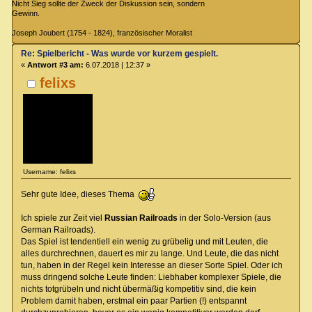
Nicht Sieg sollte der Zweck der Diskussion sein, sondern
Gewinn.
Joseph Joubert (1754 - 1824), französischer Moralist
Re: Spielbericht - Was wurde vor kurzem gespielt.
«
Antwort #3 am:
6.07.2018 | 12:37 »
felixs
Username: felixs
Sehr gute Idee, dieses Thema
Ich spiele zur Zeit viel
Russian Railroads
in der Solo-Version (aus
German Railroads).
Das Spiel ist tendentiell ein wenig zu grübelig und mit Leuten, die
alles durchrechnen, dauert es mir zu lange. Und Leute, die das nicht
tun, haben in der Regel kein Interesse an dieser Sorte Spiel. Oder ich
muss dringend solche Leute finden: Liebhaber komplexer Spiele, die
nichts totgrübeln und nicht übermäßig kompetitiv sind, die kein
Problem damit haben, erstmal ein paar Partien (!) entspannt