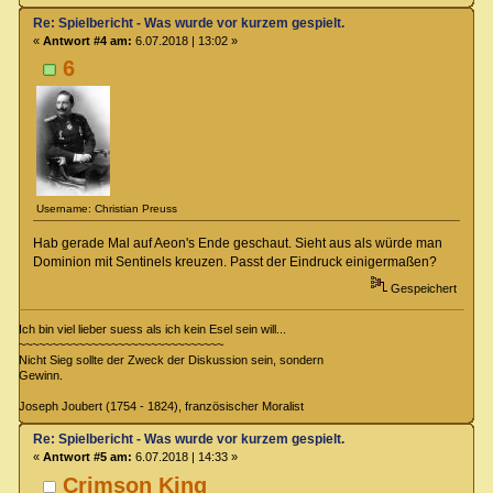
Re: Spielbericht - Was wurde vor kurzem gespielt.
«
Antwort #4 am:
6.07.2018 | 13:02 »
6
Username: Christian Preuss
Hab gerade Mal auf Aeon's Ende geschaut. Sieht aus als würde man
Dominion mit Sentinels kreuzen. Passt der Eindruck einigermaßen?
Gespeichert
Ich bin viel lieber suess als ich kein Esel sein will...
~~~~~~~~~~~~~~~~~~~~~~~~~~~~~~~
Nicht Sieg sollte der Zweck der Diskussion sein, sondern
Gewinn.
Joseph Joubert (1754 - 1824), französischer Moralist
Re: Spielbericht - Was wurde vor kurzem gespielt.
«
Antwort #5 am:
6.07.2018 | 14:33 »
Crimson King