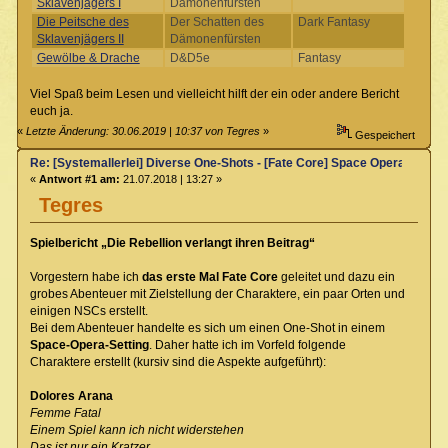
Sklavenjägers I
Dämonenfürsten
Die Peitsche des
Der Schatten des
Dark Fantasy
Sklavenjägers II
Dämonenfürsten
Gewölbe & Drache
D&D5e
Fantasy
Viel Spaß beim Lesen und vielleicht hilft der ein oder andere Bericht
euch ja.
«
Letzte Änderung: 30.06.2019 | 10:37 von Tegres
»
Gespeichert
Re: [Systemallerlei] Diverse One-Shots - [Fate Core] Space Opera
«
Antwort #1 am:
21.07.2018 | 13:27 »
Tegres
Spielbericht „Die Rebellion verlangt ihren Beitrag“
Vorgestern habe ich
das erste Mal Fate Core
geleitet und dazu ein
grobes Abenteuer mit Zielstellung der Charaktere, ein paar Orten und
einigen NSCs erstellt.
Bei dem Abenteuer handelte es sich um einen One-Shot in einem
Space-Opera-Setting
. Daher hatte ich im Vorfeld folgende
Charaktere erstellt (kursiv sind die Aspekte aufgeführt):
Dolores Arana
Femme Fatal
Einem Spiel kann ich nicht widerstehen
Das ist nur ein Kratzer