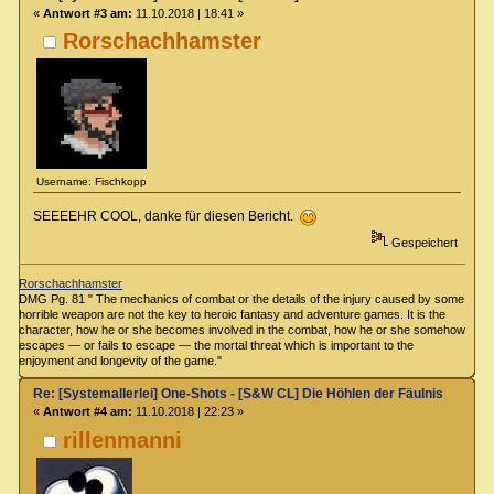
«
Antwort #3 am:
11.10.2018 | 18:41 »
Rorschachhamster
Username: Fischkopp
SEEEEHR COOL, danke für diesen Bericht.
Gespeichert
Rorschachhamster
DMG Pg. 81 " The mechanics of combat or the details of the injury caused by some
horrible weapon are not the key to heroic fantasy and adventure games. It is the
character, how he or she becomes involved in the combat, how he or she somehow
escapes — or fails to escape — the mortal threat which is important to the
enjoyment and longevity of the game."
Re: [Systemallerlei] One-Shots - [S&W CL] Die Höhlen der Fäulnis
«
Antwort #4 am:
11.10.2018 | 22:23 »
rillenmanni