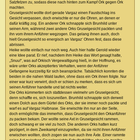
Satzfetzen zu, sodass diese nach hinten zum Kampf Ork gegen Ork
machten.
Gruselgesicht wollte dort gerade Vargaz einen Faustschlag ins
Gesicht verpassen, doch erwischte er nur die Ohren, an denen er
dafür kräftig zog. Ein anderer Ork schnappte sich Brunhild unter
seinen Arm, während zwei andere Orks Gruselgesicht packten und
ihn vom ihrem Anführer wegzogen. Das gelang ihnen auch, doch
hielt Gruselgesicht so energisch an Vargaz‘ Ohren fest, dass diese
abrissen.
Heike wollte einfach nur noch weg. Auch hier hatte Gerold wieder
eine Idee parat. Er rief, nachdem ihm Heike das Wort gesagt hatte,
„Snuu!“, was auf Orkisch Vergewaltigung hieß, in der Hoffnung, es
wäre unter Orks akzeptiertes Verhalten, wenn der Anführer
Gefangene kurzzeitig für sich beanspräche. Tatsächlich konnten die
beiden in die nahen Wald laufen, ohne dass ein Ork ihnen folgte. Nur
einer war kurz verwirrt, doch er schien zu merken, dass es sich um
seinen Anführer handelte und tat nichts weiter.
Die Orks kümmerten sich stattdessen vielmehr um Gruselgesicht,
denn schaffte es, sich loszureißen. Brunhild schnappte sich derweil
einen Dolch aus dem Gürtel des Orks, der sie immer noch packte und
warf es auf Vargaz Halbnase. Sie erwischte ihn nur an der Seite,
doch ermöglichte das immerhin, dass Gruselgesicht den Orkanführer
zu packen bekam. Der wollte seine Axt in Gruselgesicht rammen,
doch schwang er sie viel zu hoch. Die anderen Orks hatten kurz
gezögert, in dem Zweikampf einzugreifen, da sie nicht ihren Anführer
erwischen wollten, doch zogen sie nun auch ihre Äxte. Einer rammte