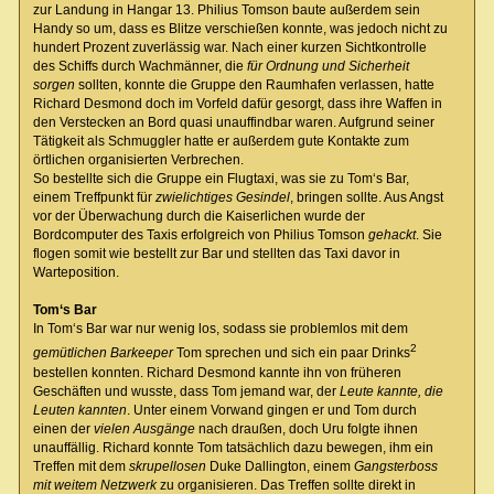
zur Landung in Hangar 13. Philius Tomson baute außerdem sein
Handy so um, dass es Blitze verschießen konnte, was jedoch nicht zu
hundert Prozent zuverlässig war. Nach einer kurzen Sichtkontrolle
des Schiffs durch Wachmänner, die
für Ordnung und Sicherheit
sorgen
sollten, konnte die Gruppe den Raumhafen verlassen, hatte
Richard Desmond doch im Vorfeld dafür gesorgt, dass ihre Waffen in
den Verstecken an Bord quasi unauffindbar waren. Aufgrund seiner
Tätigkeit als Schmuggler hatte er außerdem gute Kontakte zum
örtlichen organisierten Verbrechen.
So bestellte sich die Gruppe ein Flugtaxi, was sie zu Tom‘s Bar,
einem Treffpunkt für
zwielichtiges Gesindel
, bringen sollte. Aus Angst
vor der Überwachung durch die Kaiserlichen wurde der
Bordcomputer des Taxis erfolgreich von Philius Tomson
gehackt
. Sie
flogen somit wie bestellt zur Bar und stellten das Taxi davor in
Warteposition.
Tom‘s Bar
In Tom‘s Bar war nur wenig los, sodass sie problemlos mit dem
2
gemütlichen Barkeeper
Tom sprechen und sich ein paar Drinks
bestellen konnten. Richard Desmond kannte ihn von früheren
Geschäften und wusste, dass Tom jemand war, der
Leute kannte, die
Leuten kannten
. Unter einem Vorwand gingen er und Tom durch
einen der
vielen Ausgänge
nach draußen, doch Uru folgte ihnen
unauffällig. Richard konnte Tom tatsächlich dazu bewegen, ihm ein
Treffen mit dem
skrupellosen
Duke Dallington, einem
Gangsterboss
mit weitem Netzwerk
zu organisieren. Das Treffen sollte direkt in