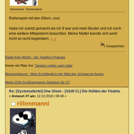
Username: Hotzenplotz
Rollenspiel mit den Eltern, cool.
Habe ich zuletzt gemacht als ich 9 war und mein Bruder und ich noch
eine weitere Mitspielerin brauchten. Meine Mutter konnte sich wohl
nicht so recht begeistern.
Gespeichert
Radio freie Würfel - der Tanelorn-Podcast
Immer ein Platz frei:
Tanelorn online open table
Monsterklasse! - Mein Erzählspiel in der Welt des Schwarzen Auges
Meine DSA-Großkampagne Südmeer bis G7
Re: [Systemallerlei] One-Shots - [S&W CL] Die Höhlen der Fäulnis
«
Antwort #7 am:
12.10.2018 | 08:48 »
rillenmanni