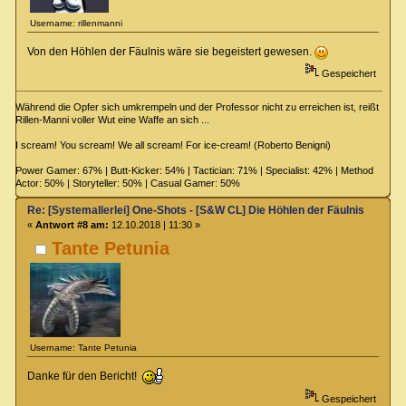
Username: rillenmanni
Von den Höhlen der Fäulnis wäre sie begeistert gewesen.
Gespeichert
Während die Opfer sich umkrempeln und der Professor nicht zu erreichen ist, reißt
Rillen-Manni voller Wut eine Waffe an sich ...
I scream! You scream! We all scream! For ice-cream! (Roberto Benigni)
Power Gamer: 67% | Butt-Kicker: 54% | Tactician: 71% | Specialist: 42% | Method
Actor: 50% | Storyteller: 50% | Casual Gamer: 50%
Re: [Systemallerlei] One-Shots - [S&W CL] Die Höhlen der Fäulnis
«
Antwort #8 am:
12.10.2018 | 11:30 »
Tante Petunia
Username: Tante Petunia
Danke für den Bericht!
Gespeichert