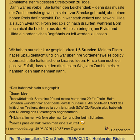
Zombiemeister mit dessen Streitkolben zu Tode.
Dann war es vorbei: Sie hatten den Leichendieb – denn das musste
der Zombiemeister gewesen sein – zur Strecke gebracht, aber einen
hohen Preis dafür bezahlt. Frolin war stark verletzt und sowohl Hilda
als auch Elvira tot. Frolin begab sich nach draußen, während Born
noch nicht die Leichen aus der Höhle zu bringen, um Elvira und
Hilda ein ordentliches Begräbnis zu teil werden zu lassen.
Wir haben nur sehr kurz gespielt, circa
1,5 Stunden
. Meinen Eltern
hat es Spaß gemacht und ich war über ihre Vorgehensweise positiv
überrascht. Sie hatten schöne kreative Ideen. Hinzu kam noch der
positive Zufall, dass sie den direktesten Weg zum Zombiemeister
nahmen, den man nehmen kann.
1
Das haben wir nicht ausgespielt.
2
Super Idee!
3
Ich würfelte für Born eine 20 und meine Vater eine 20 für Frolin. Beim
Schaden würfelten wir aber beide jeweils nur eine 1. Als positiven Effekt des
kritischen Treffers, den es ja so nicht nach S&W-CL-Regeln gibt, habe ich
den Rückzug des Riesenegels angenommen.
4
Hilda traf immer, würfelte aber nur 1er und 2er beim Schaden.
5
Sowas passiert halt, wenn man eine 1 würfelt
«
Letzte Änderung: 30.06.2019 | 10:37 von Tegres
»
Gespeichert
Re: [Systemallerlei] One-Shots - [S&W CL] Die Höhlen der Fäulnis