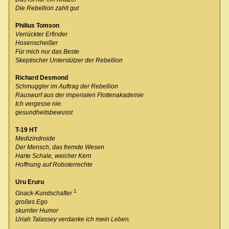
Die Rebellion zahlt gut
Philius Tomson
Verrückter Erfinder
Hosenscheißer
Für mich nur das Beste
Skeptischer Unterstützer der Rebellion
Richard Desmond
Schmuggler im Auftrag der Rebellion
Rauswurf aus der imperialen Flottenakademie
Ich vergesse nie.
gesundheitsbewusst
T-19 HT
Medizindroide
Der Mensch, das fremde Wesen
Harte Schale, weicher Kern
Hoffnung auf Roboterrechte
Uru Eruru
1
Gnack-Kundschafter
großes Ego
skurriler Humor
Uriah Talassey verdanke ich mein Leben.