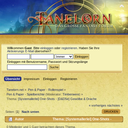
Willkommen
Gast
. Bitte
einloggen
oder
registrieren
. Haben Sie Ihre
Aktivierungs E-Mail
übersehen?
Einloggen mit Benutzername, Passwort und Sitzungslänge
Übersicht
Impressum
Einloggen
Registrieren
Tanelorn.net
»
Pen & Paper - Rollenspiel
»
Pen & Paper - Spielberichte
(Moderator:
Timberwere
) »
Thema:
[Systemallerlei] One-Shots - [D&D5e] Gewölbe & Drache
« vorheriges
nächstes »
DRUCKEN
Seiten: [
1
]
Nach unten
Autor
Thema: [Systemallerlei] One-Shots -
[D&D5e] Gewölbe & Drache (Gelesen 5948 mal)
0 Mitglieder und 1 Gast betrachten dieses Thema.