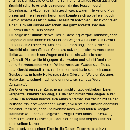
und riss sich los. Die Orks schrien umher und Chaos brach aus. Auch
Brunhild schaffte es sich loszureißen, da ihre Fesseln durch
Gruselgesichts Aktion ebenfalls geschwächt waren. Heike und Piotr
bissen auf ihren Fesseln herum und konnten sich so befreien, doch
Gerold schaffte es nicht, seine Fesseln zu entknoten. Dafür konnte er
einen Blick auf Kaspar erwischen, der ganz entsetzt über den
Fluchtversuch zu sein schien.
Gruselgesicht stürmte derweil los in Richtung Vargaz Halbnase, doch
stolperte er und landete im Staub. Am Wagen versuchte sich Gerold
immer noch zu befreien, was ihm aber misslang, ebenso wie es
Brunhild nicht schaffte das Chaos zu nutzen, um sich zu verstecken.
Heike wartete noch am Wagen und tat so, als wäre sie noch
gefesselt. Piotr wollte hingegen nicht warten und schnitt Armin los,
der sofort wegrennen wollte. Weiter vorne am Wagen schaffte es
auch Gerold endgültig, sich zu befreien, und hatte sogleich einen
Geistesblitz. Er fragte Heike nach dem Orkischen Wort für Betrüger.
Heike dachte schnell nach und erinnerte sich an das Wort
„Gratznatz“.
Die Orks waren in der Zwischenzeit nicht untätig geblieben. Einer
versperrte Brunhild den Weg, als sie nach hinten zum Wagen laufen
wollte. Ein anderer machte sich Armin hinterher und traf ihn mit seiner
Peitsche. Als Piotr wegrennen wollte, erwischte ein Orks ihn ebenfalls
mit einer Peitsche, doch Piotr konnte noch weiter laufen. Vargaz
Halbnase war über Gruselgesichts Angriff eher amüsiert, schwang
aber auch seine Peitsche, traf den Ork heftig und verpasst ihm so
eine weitere Narbe.
Gerold setzt nun seinen Plan in die Tat um. Er schmiss sich zu