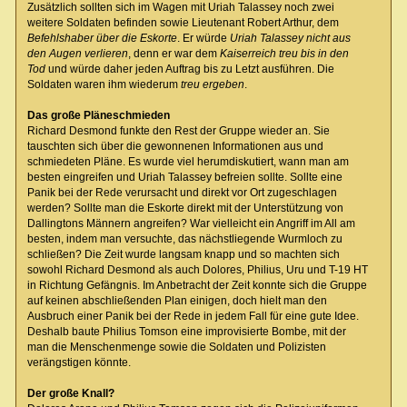
Zusätzlich sollten sich im Wagen mit Uriah Talassey noch zwei
weitere Soldaten befinden sowie Lieutenant Robert Arthur, dem
Befehlshaber über die Eskorte
. Er würde
Uriah Talassey nicht aus
den Augen verlieren
, denn er war dem
Kaiserreich treu bis in den
Tod
und würde daher jeden Auftrag bis zu Letzt ausführen. Die
Soldaten waren ihm wiederum
treu ergeben
.
Das große Pläneschmieden
Richard Desmond funkte den Rest der Gruppe wieder an. Sie
tauschten sich über die gewonnenen Informationen aus und
schmiedeten Pläne. Es wurde viel herumdiskutiert, wann man am
besten eingreifen und Uriah Talassey befreien sollte. Sollte eine
Panik bei der Rede verursacht und direkt vor Ort zugeschlagen
werden? Sollte man die Eskorte direkt mit der Unterstützung von
Dallingtons Männern angreifen? War vielleicht ein Angriff im All am
besten, indem man versuchte, das nächstliegende Wurmloch zu
schließen? Die Zeit wurde langsam knapp und so machten sich
sowohl Richard Desmond als auch Dolores, Philius, Uru und T-19 HT
in Richtung Gefängnis. Im Anbetracht der Zeit konnte sich die Gruppe
auf keinen abschließenden Plan einigen, doch hielt man den
Ausbruch einer Panik bei der Rede in jedem Fall für eine gute Idee.
Deshalb baute Philius Tomson eine improvisierte Bombe, mit der
man die Menschenmenge sowie die Soldaten und Polizisten
verängstigen könnte.
Der große Knall?