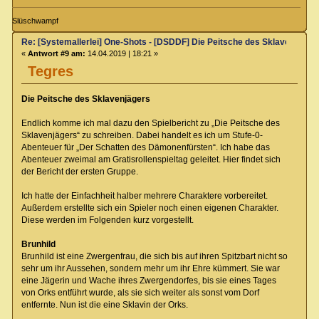
Slüschwampf
Re: [Systemallerlei] One-Shots - [DSDDF] Die Peitsche des Sklavenjäger
«
Antwort #9 am:
14.04.2019 | 18:21 »
Tegres
Die Peitsche des Sklavenjägers
Endlich komme ich mal dazu den Spielbericht zu „Die Peitsche des
Sklavenjägers“ zu schreiben. Dabei handelt es ich um Stufe-0-
Abenteuer für „Der Schatten des Dämonenfürsten“. Ich habe das
Abenteuer zweimal am Gratisrollenspieltag geleitet. Hier findet sich
der Bericht der ersten Gruppe.
Ich hatte der Einfachheit halber mehrere Charaktere vorbereitet.
Außerdem erstellte sich ein Spieler noch einen eigenen Charakter.
Diese werden im Folgenden kurz vorgestellt.
Brunhild
Brunhild ist eine Zwergenfrau, die sich bis auf ihren Spitzbart nicht so
sehr um ihr Aussehen, sondern mehr um ihr Ehre kümmert. Sie war
eine Jägerin und Wache ihres Zwergendorfes, bis sie eines Tages
von Orks entführt wurde, als sie sich weiter als sonst vom Dorf
entfernte. Nun ist die eine Sklavin der Orks.