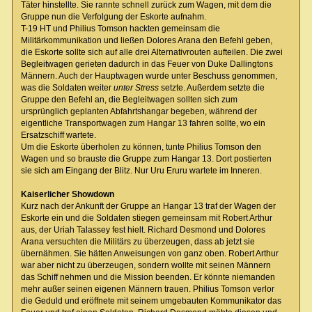
Täter hinstellte. Sie rannte schnell zurück zum Wagen, mit dem die
Gruppe nun die Verfolgung der Eskorte aufnahm.
T-19 HT und Philius Tomson hackten gemeinsam die
Militärkommunikation und ließen Dolores Arana den Befehl geben,
die Eskorte sollte sich auf alle drei Alternativrouten aufteilen. Die zwei
Begleitwagen gerieten dadurch in das Feuer von Duke Dallingtons
Männern. Auch der Hauptwagen wurde unter Beschuss genommen,
was die Soldaten weiter
unter Stress
setzte. Außerdem setzte die
Gruppe den Befehl an, die Begleitwagen sollten sich zum
ursprünglich geplanten Abfahrtshangar begeben, während der
eigentliche Transportwagen zum Hangar 13 fahren sollte, wo ein
Ersatzschiff wartete.
Um die Eskorte überholen zu können, tunte Philius Tomson den
Wagen und so brauste die Gruppe zum Hangar 13. Dort postierten
sie sich am Eingang der Blitz. Nur Uru Eruru wartete im Inneren.
Kaiserlicher Showdown
Kurz nach der Ankunft der Gruppe an Hangar 13 traf der Wagen der
Eskorte ein und die Soldaten stiegen gemeinsam mit Robert Arthur
aus, der Uriah Talassey fest hielt. Richard Desmond und Dolores
Arana versuchten die Militärs zu überzeugen, dass ab jetzt sie
übernähmen. Sie hätten Anweisungen von ganz oben. Robert Arthur
war aber nicht zu überzeugen, sondern wollte mit seinen Männern
das Schiff nehmen und die Mission beenden. Er könnte niemanden
mehr außer seinen eigenen Männern trauen. Philius Tomson verlor
die Geduld und eröffnete mit seinem umgebauten Kommunikator das