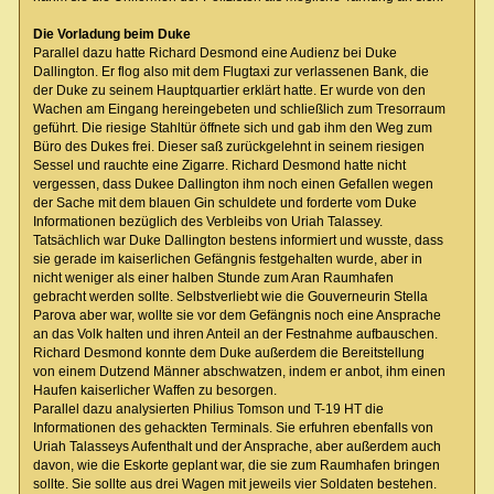
Die Vorladung beim Duke
Parallel dazu hatte Richard Desmond eine Audienz bei Duke
Dallington. Er flog also mit dem Flugtaxi zur verlassenen Bank, die
der Duke zu seinem Hauptquartier erklärt hatte. Er wurde von den
Wachen am Eingang hereingebeten und schließlich zum Tresorraum
geführt. Die riesige Stahltür öffnete sich und gab ihm den Weg zum
Büro des Dukes frei. Dieser saß zurückgelehnt in seinem riesigen
Sessel und rauchte eine Zigarre. Richard Desmond hatte nicht
vergessen, dass Dukee Dallington ihm noch einen Gefallen wegen
der Sache mit dem blauen Gin schuldete und forderte vom Duke
Informationen bezüglich des Verbleibs von Uriah Talassey.
Tatsächlich war Duke Dallington bestens informiert und wusste, dass
sie gerade im kaiserlichen Gefängnis festgehalten wurde, aber in
nicht weniger als einer halben Stunde zum Aran Raumhafen
gebracht werden sollte. Selbstverliebt wie die Gouverneurin Stella
Parova aber war, wollte sie vor dem Gefängnis noch eine Ansprache
an das Volk halten und ihren Anteil an der Festnahme aufbauschen.
Richard Desmond konnte dem Duke außerdem die Bereitstellung
von einem Dutzend Männer abschwatzen, indem er anbot, ihm einen
Haufen kaiserlicher Waffen zu besorgen.
Parallel dazu analysierten Philius Tomson und T-19 HT die
Informationen des gehackten Terminals. Sie erfuhren ebenfalls von
Uriah Talasseys Aufenthalt und der Ansprache, aber außerdem auch
davon, wie die Eskorte geplant war, die sie zum Raumhafen bringen
sollte. Sie sollte aus drei Wagen mit jeweils vier Soldaten bestehen.