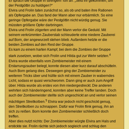
Er sprach die Gruppe in strengem Ton an: „Seid ihr gekommen, um
der Pestgöttin zu huldigen?“
Elvira und Frolin taten zunächst so, als ob und baten ihre Rationen
als Opfergabe an. Das fand der Mann aber nur erbärmlich. So eine
geringe Opfergabe wäre der Pestgöttin nicht würdig genug. Sie
müssten größere Opfer darbringen.
Elvira und Frolin zögerten und der Mann verlor die Geduld. Mit
seinem verkrümmten Zauberstab schleuderte eine niedere Zauberei
auf Born, der angewurzelt stehen blieb. Außerdem hetzte er die
beiden Zombies auf den Rest der Gruppe.
Es kam zu einem harten Kampf, bei dem die Zombies der Gruppe
4
stark zusetzen, wobei sich Frolin und Hilda gut zur Wehr setzten.
Elvira wurde ebenfalls vom Zombiemeister mit einem
Erstarrungzauber belegt, konnte diesen aber kurz darauf abschütteln.
Auch Born gelang dies. Deswegen ging der Zombiemeister zu
weiteren Tricks über und hüllte sich mit einem Zauber in waberndes
Licht, sodass er quasi verschwomm. Dann ging er auch zum Angriff
über. Hilda wurde als erstes von ihm niedergestreckt. Die anderen
wehrten sich händeringend, konnten aber keine Treffer landen. Doch
auch der Zombiemeister stellte sich ungeschickt an und verlor seinen
5
mächtigen Streitkolben.
Elvira war jedoch nicht geschickt genug,
den Streitkolben zu schnappen. Dafür war Frolin flink genug, ihn an
sich zu reißen. Born konnte den Zombiemeister schließlich doch
treffen.
Aber dies nutzt nichts: Der Zombiemeister würgte Elvira am Hals und
erstickte sie. Frolin rächte sich jedoch sogleich und schlug den