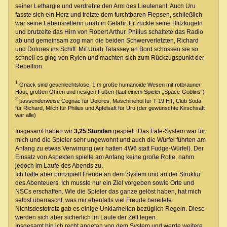
seiner Lethargie und verdrehte den Arm des Lieutenant. Auch Uru
fasste sich ein Herz und trotzte dem furchtbaren Fiepsen, schließlich
war seine Lebensretterin uriah in Gefahr. Er zückte seine Blitzkugeln
und brutzelte das Hirn von Robert Arthur. Philius schaltete das Radio
ab und gemeinsam zog man die beiden Schwerverletzten, Richard
und Dolores ins Schiff. Mit Uriah Talassey an Bord schossen sie so
schnell es ging von Ryien und machten sich zum Rückzugspunkt der
Rebellion.
1
Gnack sind geschlechtslose, 1 m große humanoide Wesen mit rotbrauner
Haut, großen Ohren und riesigen Füßen (laut einem Spieler „Space-Goblins“)
2
passenderweise Cognac für Dolores, Maschinenöl für T-19 HT, Club Soda
für Richard, Milch für Philius und Apfelsaft für Uru (der gewünschte Kirschsaft
war alle)
Insgesamt haben wir
3,25 Stunden
gespielt. Das Fate-System war für
mich und die Spieler sehr ungewohnt und auch die Würfel führten am
Anfang zu etwas Verwirrung (wir hatten 4W6 statt Fudge-Würfel). Der
Einsatz von Aspekten spielte am Anfang keine große Rolle, nahm
jedoch im Laufe des Abends zu.
Ich hatte aber prinzipiell Freude an dem System und an der Struktur
des Abenteuers. Ich musste nur ein Ziel vorgeben sowie Orte und
NSCs erschaffen. Wie die Spieler das ganze gelöst haben, hat mich
selbst überrascht, was mir ebenfalls viel Freude bereitete.
Nichtsdestotrotz gab es einige Unklarheiten bezüglich Regeln. Diese
werden sich aber sicherlich im Laufe der Zeit legen.
Insgesamt bin ich recht angetan von dem System und werde weitere