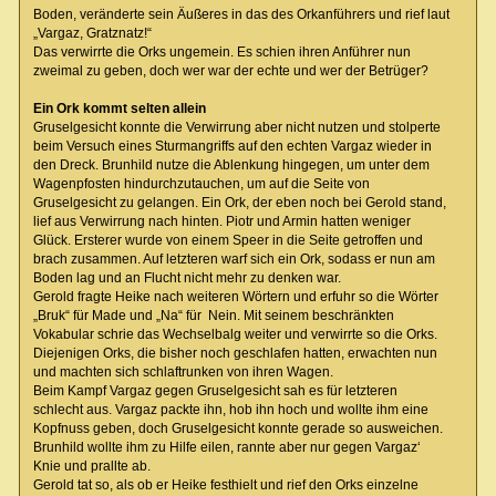
Boden, veränderte sein Äußeres in das des Orkanführers und rief laut
„Vargaz, Gratznatz!“
Das verwirrte die Orks ungemein. Es schien ihren Anführer nun
zweimal zu geben, doch wer war der echte und wer der Betrüger?
Ein Ork kommt selten allein
Gruselgesicht konnte die Verwirrung aber nicht nutzen und stolperte
beim Versuch eines Sturmangriffs auf den echten Vargaz wieder in
den Dreck. Brunhild nutze die Ablenkung hingegen, um unter dem
Wagenpfosten hindurchzutauchen, um auf die Seite von
Gruselgesicht zu gelangen. Ein Ork, der eben noch bei Gerold stand,
lief aus Verwirrung nach hinten. Piotr und Armin hatten weniger
Glück. Ersterer wurde von einem Speer in die Seite getroffen und
brach zusammen. Auf letzteren warf sich ein Ork, sodass er nun am
Boden lag und an Flucht nicht mehr zu denken war.
Gerold fragte Heike nach weiteren Wörtern und erfuhr so die Wörter
„Bruk“ für Made und „Na“ für Nein. Mit seinem beschränkten
Vokabular schrie das Wechselbalg weiter und verwirrte so die Orks.
Diejenigen Orks, die bisher noch geschlafen hatten, erwachten nun
und machten sich schlaftrunken von ihren Wagen.
Beim Kampf Vargaz gegen Gruselgesicht sah es für letzteren
schlecht aus. Vargaz packte ihn, hob ihn hoch und wollte ihm eine
Kopfnuss geben, doch Gruselgesicht konnte gerade so ausweichen.
Brunhild wollte ihm zu Hilfe eilen, rannte aber nur gegen Vargaz‘
Knie und prallte ab.
Gerold tat so, als ob er Heike festhielt und rief den Orks einzelne