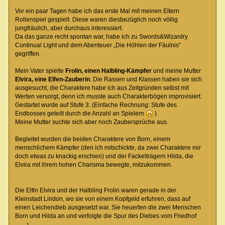
Vor ein paar Tagen habe ich das erste Mal mit meinen Eltern
Rollenspiel gespielt. Diese waren diesbezüglich noch völlig
jungfräulich, aber durchaus interessiert.
Da das ganze recht spontan war, habe ich zu Swords&Wizardry
Continual Light und dem Abenteuer „Die Höhlen der Fäulnis“
gegriffen.
Mein Vater spielte
Frolin, einen Halbling-Kämpfer
und meine Mutter
Elvira, eine Elfen-Zauberin
. Die Rassen und Klassen haben sie sich
ausgesucht, die Charaktere habe ich aus Zeitgründen selbst mit
Werten versorgt, denn ich musste auch Charakterbögen improvisiert.
Gestartet wurde auf Stufe 3. (Einfache Rechnung: Stufe des
Endbosses geteilt durch die Anzahl an Spielern
)
Meine Mutter suchte sich aber noch Zaubersprüche aus.
Begleitet wurden die beiden Charaktere von Born, einem
menschlichem Kämpfer (den ich mitschickte, da zwei Charaktere mir
doch etwas zu knackig erschien) und der Fackelträgern Hilda, die
Elvira mit ihrem hohen Charisma bewegte, mitzukommen.
Die Elfin Elvira und der Halbling Frolin waren gerade in der
Kleinstadt Lindon, wo sie von einem Kopfgeld erfuhren, dass auf
einen Leichendieb ausgesetzt war. Sie heuerten die zwei Menschen
Born und Hilda an und verfolgte die Spur des Diebes vom Friedhof
1