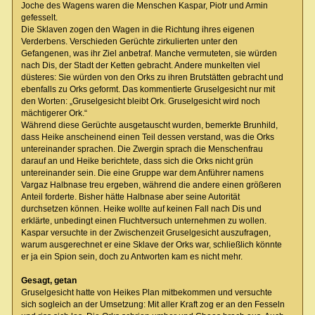
Joche des Wagens waren die Menschen Kaspar, Piotr und Armin
gefesselt.
Die Sklaven zogen den Wagen in die Richtung ihres eigenen
Verderbens. Verschieden Gerüchte zirkulierten unter den
Gefangenen, was ihr Ziel anbetraf. Manche vermuteten, sie würden
nach Dis, der Stadt der Ketten gebracht. Andere munkelten viel
düsteres: Sie würden von den Orks zu ihren Brutstätten gebracht und
ebenfalls zu Orks geformt. Das kommentierte Gruselgesicht nur mit
den Worten: „Gruselgesicht bleibt Ork. Gruselgesicht wird noch
mächtigerer Ork.“
Während diese Gerüchte ausgetauscht wurden, bemerkte Brunhild,
dass Heike anscheinend einen Teil dessen verstand, was die Orks
untereinander sprachen. Die Zwergin sprach die Menschenfrau
darauf an und Heike berichtete, dass sich die Orks nicht grün
untereinander sein. Die eine Gruppe war dem Anführer namens
Vargaz Halbnase treu ergeben, während die andere einen größeren
Anteil forderte. Bisher hätte Halbnase aber seine Autorität
durchsetzen können. Heike wollte auf keinen Fall nach Dis und
erklärte, unbedingt einen Fluchtversuch unternehmen zu wollen.
Kaspar versuchte in der Zwischenzeit Gruselgesicht auszufragen,
warum ausgerechnet er eine Sklave der Orks war, schließlich könnte
er ja ein Spion sein, doch zu Antworten kam es nicht mehr.
Gesagt, getan
Gruselgesicht hatte von Heikes Plan mitbekommen und versuchte
sich sogleich an der Umsetzung: Mit aller Kraft zog er an den Fesseln