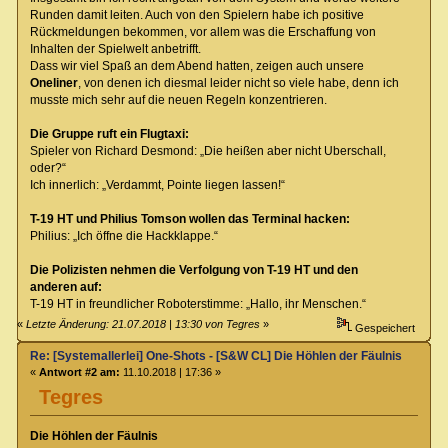
Runden damit leiten. Auch von den Spielern habe ich positive
Rückmeldungen bekommen, vor allem was die Erschaffung von
Inhalten der Spielwelt anbetrifft.
Dass wir viel Spaß an dem Abend hatten, zeigen auch unsere
Oneliner
, von denen ich diesmal leider nicht so viele habe, denn ich
musste mich sehr auf die neuen Regeln konzentrieren.
Die Gruppe ruft ein Flugtaxi:
Spieler von Richard Desmond: „Die heißen aber nicht Uberschall,
oder?“
Ich innerlich: „Verdammt, Pointe liegen lassen!“
T-19 HT und Philius Tomson wollen das Terminal hacken:
Philius: „Ich öffne die Hackklappe.“
Die Polizisten nehmen die Verfolgung von T-19 HT und den
anderen auf:
T-19 HT in freundlicher Roboterstimme: „Hallo, ihr Menschen.“
«
Letzte Änderung: 21.07.2018 | 13:30 von Tegres
»
Gespeichert
Re: [Systemallerlei] One-Shots - [S&W CL] Die Höhlen der Fäulnis
«
Antwort #2 am:
11.10.2018 | 17:36 »
Tegres
Die Höhlen der Fäulnis