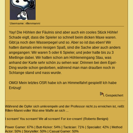
Username: rillenmanni
Yay! Die Höhlen der Fäulnis sind aber auch ein cooles Stück Höhle!
Schade eigtl, dass die Spieler so schnell beim dicken Maxe waren.
Gibt ja noch den Wasserpegel und so. Aber so ist das eben! Wir
hatten damals einen riesigen Spaß, sind die Sache aber auch anders
angegangen: Wir waren 5 oder 6 Spieler, und jeder hatte bis zu 3
Mietlinge dabei. Wir hatten schon am Höhleneingang Stau, was
anhand der Karte sehr schön zu sehen war: Drinnen bei dem Egel-
Ding wurde schon gestorben, während man man draußen noch in
Schlange stand und nass wurde.
OMG! Mein letztes OSR habe ich an Himmelfahrt gespielt! Ich habe
Entzug!
Gespeichert
Während die Opfer sich umkrempeln und der Professor nicht zu erreichen ist, reißt
Rillen-Manni voller Wut eine Waffe an sich ...
I scream! You scream! We all scream! For ice-cream! (Roberto Benigni)
Power Gamer: 67% | Butt-Kicker: 54% | Tactician: 71% | Specialist: 42% | Method
Actor: 50% | Storyteller: 50% | Casual Gamer: 50%