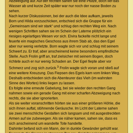
Abzweigung auf. Auf der rechten sahen sie eine Pfütze, doch lief das
Wasser ab und kurze Zeit später war nur noch der nasse Boden zu
sehen.
Nach kurzer Diskussionen, bei der auch die Idee aufkam, jeweils
Born und Hilda vorzuschicken, entschied sich die Gruppe für ein
„Gemeinsam sind wir stark“ und schlug den rechten Weg ein. Nach
wenigen Schritten sahen sie im Schein der Laterne plötzlich ein
riesiges egelartiges Wesen vor sich. Elvira fackelte nicht lange und
feuerte ein magisches Geschoss aus ihrem Stab ab, das den Egel
aber nur wenig verletzte. Born wagte sich vor und schlug mit seinem
Schwert zu. Er traf, aber anscheinend keine besonders empfindliche
Stelle. Auch Frolin griff an, traf zielsicher mit seinem Bogen, doch
richtete auch er nur wenig Schaden an. Der Egel fiepte aber vor
3
Schmerz und zog sich zurück.
Frolin wagte sich voran und stieß auf
eine weitere Kreuzung. Das Fiepsen des Egels kam vom linken Weg.
Deshalb entschieden sich die Abenteurer das Vieh (im wahrsten
Sinne des Wortes) links liegen zu lassen.
Es folgte eine erneute Gabelung, bei sie wieder den rechten Gang
nahmen sowie ein gerade Gang mit einer scharfen Abzweigung nach
rechts, die sie aber ignorierten.
Als sie weiter voranschritten hörten sie aus einer größeren Höhle, die
sich ihnen auftat, stöhnende Geräusche. Im Licht der Laterne sahen
sie zwei menschliche Gestalten sich langsam und mit ausgestreckten
Armen auf sie zubewegen. Als sie näher kamen, sahen sie, dass es
sich anscheinend um wandelte Tote handelte.
Dahinter befand sich ein Mann, der in dunkle Gewänder gehüllt war.