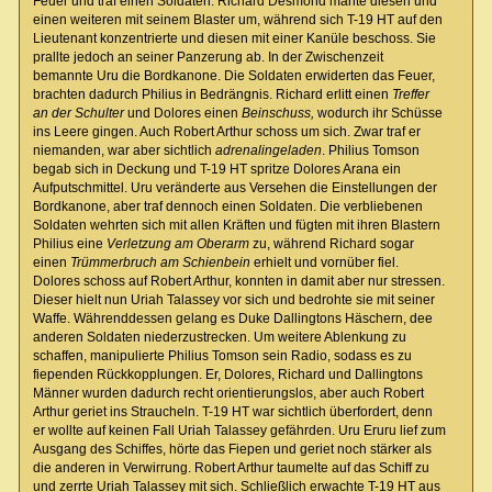
Feuer und traf einen Soldaten. Richard Desmond mähte diesen und
einen weiteren mit seinem Blaster um, während sich T-19 HT auf den
Lieutenant konzentrierte und diesen mit einer Kanüle beschoss. Sie
prallte jedoch an seiner Panzerung ab. In der Zwischenzeit
bemannte Uru die Bordkanone. Die Soldaten erwiderten das Feuer,
brachten dadurch Philius in Bedrängnis. Richard erlitt einen
Treffer
an der Schulter
und Dolores einen
Bein
schuss,
wodurch ihr Schüsse
ins Leere gingen. Auch Robert Arthur schoss um sich. Zwar traf er
niemanden, war aber sichtlich
adrenalingeladen
. Philius Tomson
begab sich in Deckung und T-19 HT spritze Dolores Arana ein
Aufputschmittel. Uru veränderte aus Versehen die Einstellungen der
Bordkanone, aber traf dennoch einen Soldaten. Die verbliebenen
Soldaten wehrten sich mit allen Kräften und fügten mit ihren Blastern
Philius eine
Verletzung am Oberarm
zu, während Richard sogar
einen
Trümmerbruch am Schienbein
erhielt und vornüber fiel.
Dolores schoss auf Robert Arthur, konnten in damit aber nur stressen.
Dieser hielt nun Uriah Talassey vor sich und bedrohte sie mit seiner
Waffe. Währenddessen gelang es Duke Dallingtons Häschern, dee
anderen Soldaten niederzustrecken. Um weitere Ablenkung zu
schaffen, manipulierte Philius Tomson sein Radio, sodass es zu
fiependen Rückkopplungen. Er, Dolores, Richard und Dallingtons
Männer wurden dadurch recht orientierungslos, aber auch Robert
Arthur geriet ins Straucheln. T-19 HT war sichtlich überfordert, denn
er wollte auf keinen Fall Uriah Talassey gefährden. Uru Eruru lief zum
Ausgang des Schiffes, hörte das Fiepen und geriet noch stärker als
die anderen in Verwirrung. Robert Arthur taumelte auf das Schiff zu
und zerrte Uriah Talassey mit sich. Schließlich erwachte T-19 HT aus