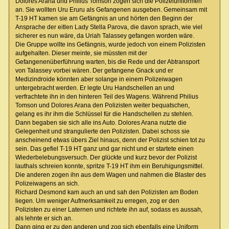
Dolores Arana und Philius Tomson zogen sich die Polizeiuniformen
an. Sie wollten Uru Eruru als Gefangenen ausgeben. Gemeinsam mit
T-19 HT kamen sie am Gefängnis an und hörten den Beginn der
Ansprache der eitlen Lady Stella Parova, die davon sprach, wie viel
sicherer es nun wäre, da Uriah Talassey gefangen worden wäre.
Die Gruppe wollte ins Gefängnis, wurde jedoch von einem Polizisten
aufgehalten. Dieser meinte, sie müssten mit der
Gefangenenüberführung warten, bis die Rede und der Abtransport
von Talassey vorbei wären. Der gefangene Gnack und er
Medizindroide könnten aber solange in einem Polizeiwagen
untergebracht werden. Er legte Uru Handschellen an und
verfrachtete ihn in den hinteren Teil des Wagens. Während Philius
Tomson und Dolores Arana den Polizisten weiter bequatschen,
gelang es ihr ihm die Schlüssel für die Handschellen zu stehlen.
Dann begaben sie sich alle ins Auto. Dolores Arana nutzte die
Gelegenheit und strangulierte den Polizisten. Dabei schoss sie
anscheinend etwas übers Ziel hinaus, denn der Polizist schien tot zu
sein. Das gefiel T-19 HT ganz und gar nicht und er startete einen
Wiederbelebungsversuch. Der glückte und kurz bevor der Polizist
lauthals schreien konnte, spritze T-19 HT ihm ein Beruhigungsmittel.
Die anderen zogen ihn aus dem Wagen und nahmen die Blaster des
Polizeiwagens an sich.
Richard Desmond kam auch an und sah den Polizisten am Boden
liegen. Um weniger Aufmerksamkeit zu erregen, zog er den
Polizisten zu einer Laternen und richtete ihn auf, sodass es aussah,
als lehnte er sich an.
Dann ging er zu den anderen und zog sich ebenfalls eine Uniform