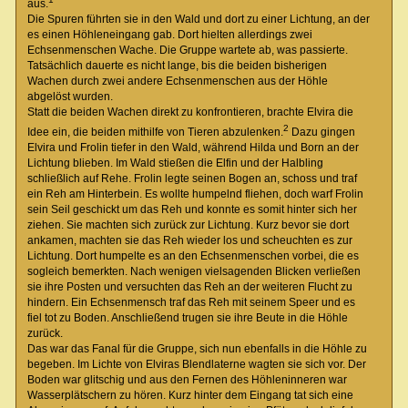
aus.
Die Spuren führten sie in den Wald und dort zu einer Lichtung, an der
es einen Höhleneingang gab. Dort hielten allerdings zwei
Echsenmenschen Wache. Die Gruppe wartete ab, was passierte.
Tatsächlich dauerte es nicht lange, bis die beiden bisherigen
Wachen durch zwei andere Echsenmenschen aus der Höhle
abgelöst wurden.
Statt die beiden Wachen direkt zu konfrontieren, brachte Elvira die
2
Idee ein, die beiden mithilfe von Tieren abzulenken.
Dazu gingen
Elvira und Frolin tiefer in den Wald, während Hilda und Born an der
Lichtung blieben. Im Wald stießen die Elfin und der Halbling
schließlich auf Rehe. Frolin legte seinen Bogen an, schoss und traf
ein Reh am Hinterbein. Es wollte humpelnd fliehen, doch warf Frolin
sein Seil geschickt um das Reh und konnte es somit hinter sich her
ziehen. Sie machten sich zurück zur Lichtung. Kurz bevor sie dort
ankamen, machten sie das Reh wieder los und scheuchten es zur
Lichtung. Dort humpelte es an den Echsenmenschen vorbei, die es
sogleich bemerkten. Nach wenigen vielsagenden Blicken verließen
sie ihre Posten und versuchten das Reh an der weiteren Flucht zu
hindern. Ein Echsenmensch traf das Reh mit seinem Speer und es
fiel tot zu Boden. Anschließend trugen sie ihre Beute in die Höhle
zurück.
Das war das Fanal für die Gruppe, sich nun ebenfalls in die Höhle zu
begeben. Im Lichte von Elviras Blendlaterne wagten sie sich vor. Der
Boden war glitschig und aus den Fernen des Höhleninneren war
Wasserplätschern zu hören. Kurz hinter dem Eingang tat sich eine