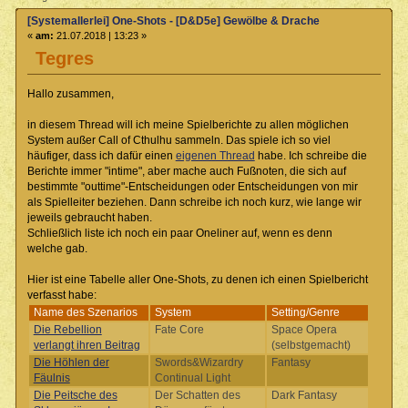
[Systemallerlei] One-Shots - [D&D5e] Gewölbe & Drache
«
am:
21.07.2018 | 13:23 »
Tegres
Hallo zusammen,
in diesem Thread will ich meine Spielberichte zu allen möglichen
System außer Call of Cthulhu sammeln. Das spiele ich so viel
häufiger, dass ich dafür einen
eigenen Thread
habe. Ich schreibe die
Berichte immer "intime", aber mache auch Fußnoten, die sich auf
bestimmte "outtime"-Entscheidungen oder Entscheidungen von mir
als Spielleiter beziehen. Dann schreibe ich noch kurz, wie lange wir
jeweils gebraucht haben.
Schließlich liste ich noch ein paar Oneliner auf, wenn es denn
welche gab.
Hier ist eine Tabelle aller One-Shots, zu denen ich einen Spielbericht
verfasst habe:
Name des Szenarios
System
Setting/Genre
Die Rebellion
Fate Core
Space Opera
verlangt ihren Beitrag
(selbstgemacht)
Die Höhlen der
Swords&Wizardry
Fantasy
Fäulnis
Continual Light
Die Peitsche des
Der Schatten des
Dark Fantasy