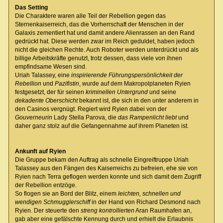
Das Setting
Die Charaktere waren alle Teil der Rebellion gegen das
Sternenkaiserreich, das die Vorherrschaft der Menschen in der
Galaxis zementiert hat und damit andere Alienrassen an den Rand
gedrückt hat. Diese werden zwar im Reich geduldet, haben jedoch
nicht die gleichen Rechte. Auch Roboter werden unterdrückt und als
billige Arbeitskräfte genutzt, trotz dessen, dass viele von ihnen
empfindsame Wesen sind.
Uriah Talassey, eine
inspirierende Führungspersönlichkeit der
Rebellion
und
Pazifistin
, wurde auf dem Makropolplaneten Ryien
festgesetzt, der für seinen
kriminellen Untergrund
und seine
dekadente Oberschicht
bekannt ist, die sich in den unter anderem in
den Casinos vergnügt. Regiert wird Ryien dabei von der
Gouverneurin
Lady Stella Parova, die
das Rampenlicht liebt
und
daher ganz stolz auf die Gefangennahme auf ihrem Planeten ist.
Ankunft auf Ryien
Die Gruppe bekam den Auftrag als schnelle Eingreiftruppe Uriah
Talassey aus den Fängen des Kaiserreichs zu befreien, ehe sie von
Ryien nach Terra geflogen werden konnte und sich damit dem Zugriff
der Rebellion entzöge.
So flogen sie an Bord der Blitz, einem
leichten, schnellen und
wendigen Schmugglerschiff
in der Hand von Richard Desmond nach
Ryien. Der steuerte den
streng kontrollierten
Aran Raumhafen an,
gab aber eine gefälschte Kennung durch und erhielt die Erlaubnis