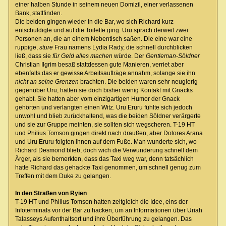
einer halben Stunde in seinem neuen Domizil, einer verlassenen
Bank, stattfinden.
Die beiden gingen wieder in die Bar, wo sich Richard kurz
entschuldigte und auf die Toilette ging. Uru sprach derweil zwei
Personen an, die an einem Nebentisch saßen. Die eine war eine
ruppige,
sture
Frau namens Lydia Rady, die schnell durchblicken
ließ, dass sie
für Geld alles machen
würde. Der
Gentleman-Söldner
Christian Ilgrim besaß stattdessen gute Manieren, verriet aber
ebenfalls das er gewisse Arbeitsaufträge annahm, solange sie ihn
nicht an seine Grenzen
brachten. Die beiden waren sehr neugierig
gegenüber Uru, hatten sie doch bisher wenig Kontakt mit Gnacks
gehabt. Sie hatten aber vom einzigartigen Humor der Gnack
gehörten und verlangten einen Witz. Uru Eruru fühlte sich jedoch
unwohl und blieb zurückhaltend, was die beiden Söldner verärgerte
und sie zur Gruppe meinten, sie sollten sich wegscheren. T-19 HT
und Philius Tomson gingen direkt nach draußen, aber Dolores Arana
und Uru Eruru folgten ihnen auf dem Fuße. Man wunderte sich, wo
Richard Desmond blieb, doch wich die Verwunderung schnell dem
Ärger, als sie bemerkten, dass das Taxi weg war, denn tatsächlich
hatte Richard das gehackte Taxi genommen, um schnell genug zum
Treffen mit dem Duke zu gelangen.
In den Straßen von Ryien
T-19 HT und Philius Tomson hatten zeitgleich die Idee, eins der
Infoterminals vor der Bar zu hacken, um an Informationen über Uriah
Talasseys Aufenthaltsort und ihre Überführung zu gelangen. Das