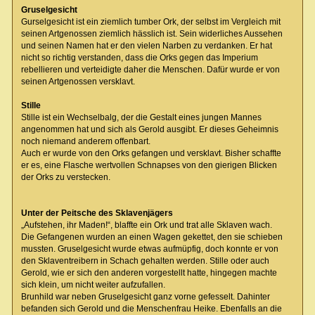
Gruselgesicht
Gurselgesicht ist ein ziemlich tumber Ork, der selbst im Vergleich mit
seinen Artgenossen ziemlich hässlich ist. Sein widerliches Aussehen
und seinen Namen hat er den vielen Narben zu verdanken. Er hat
nicht so richtig verstanden, dass die Orks gegen das Imperium
rebellieren und verteidigte daher die Menschen. Dafür wurde er von
seinen Artgenossen versklavt.
Stille
Stille ist ein Wechselbalg, der die Gestalt eines jungen Mannes
angenommen hat und sich als Gerold ausgibt. Er dieses Geheimnis
noch niemand anderem offenbart.
Auch er wurde von den Orks gefangen und versklavt. Bisher schaffte
er es, eine Flasche wertvollen Schnapses von den gierigen Blicken
der Orks zu verstecken.
Unter der Peitsche des Sklavenjägers
„Aufstehen, ihr Maden!“, blaffte ein Ork und trat alle Sklaven wach.
Die Gefangenen wurden an einen Wagen gekettet, den sie schieben
mussten. Gruselgesicht wurde etwas aufmüpfig, doch konnte er von
den Sklaventreibern in Schach gehalten werden. Stille oder auch
Gerold, wie er sich den anderen vorgestellt hatte, hingegen machte
sich klein, um nicht weiter aufzufallen.
Brunhild war neben Gruselgesicht ganz vorne gefesselt. Dahinter
befanden sich Gerold und die Menschenfrau Heike. Ebenfalls an die