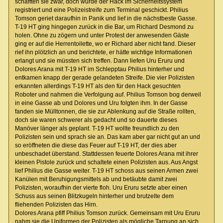
schafften sie zwar, doch wurde der Hack im Sicherheitssystem
registriert und eine Polizeistreife zum Terminal geschickt. Philius
Tomson geriet daraufhin in Panik und lief in die nächstbeste Gasse.
T-19 HT ging hingegen zurück in die Bar, um Richard Desmond zu
holen. Ohne zu zögern und unter Protest der anwesenden Gäste
ging er auf die Herrentoilette, wo er Richard aber nicht fand. Dieser
rief ihn plötzlich an und berichtete, er hätte wichtige Informationen
erlangt und sie müssten sich treffen. Dann liefen Uru Eruru und
Dolores Arana mit T-19 HT im Schlepptau Philius hinterher und
entkamen knapp der gerade gelandeten Streife. Die vier Polizisten
erkannten allerdings T-19 HT als den für den Hack gesuchten
Roboter und nahmen die Verfolgung auf. Philius Tomson bog derweil
in eine Gasse ab und Dolores und Uru folgten ihm. In der Gasse
fanden sie Mülltonnen, die sie zur Ablenkung auf die Straße rollten,
doch sie waren schwerer als gedacht und so dauerte dieses
Manöver länger als geplant. T-19 HT wollte freundlich zu den
Polizisten sein und sprach sie an. Das kam aber gar nicht gut an und
so eröffneten die diese das Feuer auf T-19 HT, der dies aber
unbeschadet überstand. Stattdessen feuerte Dolores Arana mit ihrer
kleinen Pistole zurück und schaltete einen Polizisten aus. Aus Angst
lief Philius die Gasse weiter. T-19 HT schoss aus seinen Armen zwei
Kanülen mit Beruhigungsmittels ab und betäubte damit zwei
Polizisten, woraufhin der vierte floh. Uru Eruru setzte aber einen
Schuss aus seinen Blitzkugeln hinterher und brutzelte dem
fliehenden Polizisten das Hirn.
Dolores Arana pfiff Philius Tomson zurück. Gemeinsam mit Uru Eruru
nahm sie die Uniformen der Polizisten als mögliche Tarnung an sich.