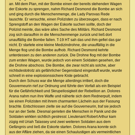
an. Mit dem Plan, mit der Bombe einen der bereits stehenden Wagen
der Eskorte zu sprengen, nahm Richard Desmond die Bombe an sich
und ging durch die Menschenmenge, die Lady Parovas Rede
lauschte. Er versuchte, einen Polizisten zu überzeugen, dass er nach
Sprengstoff an den Wagen der Eskorte suchen sollte, doch der
Polizist meinte, das wäre alles Sache des Militärs. Richard Desmond
zog sich daraufhin in die Menschenmenge zurück und ließ dort
unauffällig die Bombe fallen. T-19 HT sah das und ihm gefiel das gar
nicht. Er startete eine kleine Medizindrohne, die unauffällig in die
Menge flog und die Bombe aufhob. Richard Desmond kehrte
unterdessen zu den anderen zurück. Die Drohne flog mit der Bombe
zum ersten Wagen, wurde jedoch von einem Soldaten gesehen, der
die Drohne abschoss. Die Bombe, die zwar nicht als solche, aber
nichtsdestotrotz als gefährlicher Gegenstand eingestuft wurde, wurde
schnell in eine explosionssichere Kiste gebracht.
Durch den Schuss war die Menge allerdings irritiert, doch die
Gouverneurin rief zur Ordnung und führte den Vorfall als ein Beispiel
für die Gefährlichkeit und Skrupellosigkeit der Rebellion an. Dolores
Arana nahm nun ihre Waffe und näherte sich dem Rednerpult, indem
sie einen Polizisten mit ihrem charmanten Lächeln aus der Fassung
brachte. Entschlossen zielte sie auf die Gouverneurin, traf sie jedoch
nur an der Seite. Diesmal gerieten die Menschen in Panik und die
Soldaten wirkten sichtlich
gestresst
. Lieutenant Robert Arthur kam
zügig mit Uriah Talassey und zwei weiteren Soldaten aus dem
Gefängnis und ließ die Eskorte starten. Dolores Arana konnte sich
aus der Affäre ziehen, da sie einen Schaulustigen als vermeintlichen