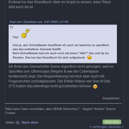
Erstmal nur das Grundbuch. Aber es ist gut zu wissen, dass Tokyo
jetzt auch da ist.
Zitat von: Clawdeen am 4.07.2025 | 17:06
Yay!
Und ja, den Schnellstarter fand/finde ich auch ein bisschen
zu
spezifisch,
was das enthaltene Szenario betrifft.
Beim Schnellstarter kam ich auch noch mit einem "Häh?" hier und da ins
Stocken. Das hat das Grundbuch für mich aufgeräumt.
Ich finde das Szenario/die Szene eigentlich recht gelungen, weil es
Spezifika von :Otherscape (Regeln & wie der Cyberspace
funktioniert) zeigt. Die Regelerklärung hat mich aber auch mit
Fragezeichen zurückgelassen. Die Erklär-Videos von Son of Oak
(YT) haben das allerdings recht gut beheben können
.
Gespeichert
"Man kann Taten verurteilen, aber KEINE Menschen." - Vegard "Ihsahn" Sverre
Tveitan
DRUCKEN
Seiten: [
1
]
Nach oben
« vorheriges
nächstes »