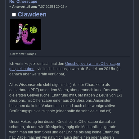
Re: Otherscape
«
Antwort #9 am:
7.07.2025 | 20:02 »
Clawdeen
Username: TanjaT
Ich verlinke jetzt einfach mal den
Oneshot, den wir mit Otherscape
gespielt haben
- vielleicht holt das ja wen ab. Startet um 20 Uhr (ist
danach aber weiterhin verfügbar).
Alles Wissenswerte steht eigentlich (inkl. der Charaktere als
editierbares PDF) unter dem Video, aber dennoch kurz: Das waren
die ersten Gehversuche. Erfahrung mit CoM haben 2 Leute von 1-3
Sessions, mit Otherscape einer aus 2-3 Sessions. Ansonsten
bestehen da keine Vorkenntnisse und auch eher wenige aktive
Berührungspunkte mit pbtA (einer hatte da sehr viele und oft).
Unser Fokus lag bei diesem Oneshot mit Otherscape darauf zu
schauen, ob und wie flüssig/eingängig die Mechanik ist, gerade
wenn man mit dem Spiel und der Engine bislang keine Erfahrung
hat. Dabei machen wir natürlich auch den einen oder anderen