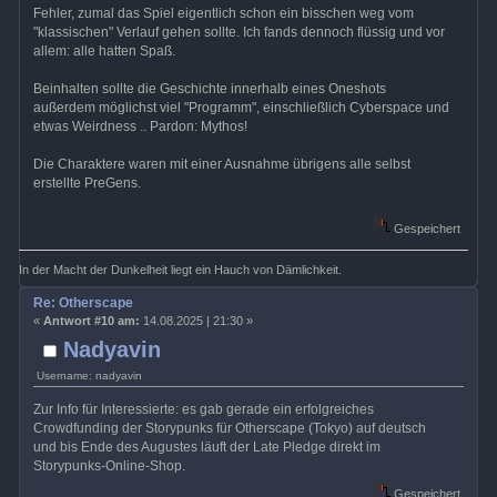
Fehler, zumal das Spiel eigentlich schon ein bisschen weg vom
"klassischen" Verlauf gehen sollte. Ich fands dennoch flüssig und vor
allem: alle hatten Spaß.
Beinhalten sollte die Geschichte innerhalb eines Oneshots
außerdem möglichst viel "Programm", einschließlich Cyberspace und
etwas Weirdness .. Pardon: Mythos!
Die Charaktere waren mit einer Ausnahme übrigens alle selbst
erstellte PreGens.
Gespeichert
In der Macht der Dunkelheit liegt ein Hauch von Dämlichkeit.
Re: Otherscape
«
Antwort #10 am:
14.08.2025 | 21:30 »
Nadyavin
Username: nadyavin
Zur Info für Interessierte: es gab gerade ein erfolgreiches
Crowdfunding der Storypunks für Otherscape (Tokyo) auf deutsch
und bis Ende des Augustes läuft der Late Pledge direkt im
Storypunks-Online-Shop.
Gespeichert