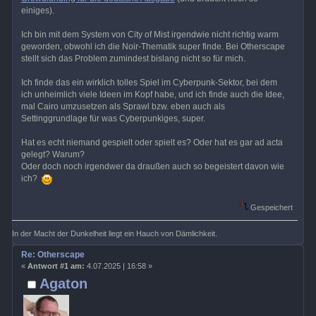
einiges).
Ich bin mit dem System von City of Mist irgendwie nicht richtig warm
geworden, obwohl ich die Noir-Thematik super finde. Bei Otherscape
stellt sich das Problem zumindest bislang nicht so für mich.
Ich finde das ein wirklich tolles Spiel im Cyberpunk-Sektor, bei dem
ich unheimlich viele Ideen im Kopf habe, und ich finde auch die Idee,
mal Cairo umzusetzen als Sprawl bzw. eben auch als
Settinggrundlage für was Cyberpunkiges, super.
Hat es echt niemand gespielt oder spielt es? Oder hat es gar ad acta
gelegt? Warum?
Oder doch noch irgendwer da draußen auch so begeistert davon wie
ich?
Gespeichert
In der Macht der Dunkelheit liegt ein Hauch von Dämlichkeit.
Re: Otherscape
«
Antwort #1 am:
4.07.2025 | 16:58 »
Agaton