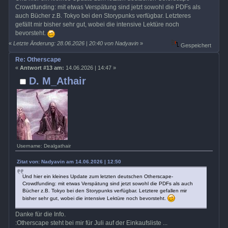
Crowdfunding: mit etwas Verspätung sind jetzt sowohl die PDFs als
auch Bücher z.B. Tokyo bei den Storypunks verfügbar. Letzteres
gefällt mir bisher sehr gut, wobei die intensive Lektüre noch
bevorsteht.
«
Letzte Änderung: 28.06.2026 | 20:40 von Nadyavin
»
Gespeichert
Re: Otherscape
«
Antwort #13 am:
14.06.2026 | 14:47 »
D. M_Athair
Username: Dealgathair
Zitat von: Nadyavin am 14.06.2026 | 12:50
Und hier ein kleines Update zum letzten deutschen Otherscape-
Crowdfunding: mit etwas Verspätung sind jetzt sowohl die PDFs als auch
Bücher z.B. Tokyo bei den Storypunks verfügbar. Letztere gefallen mir
bisher sehr gut, wobei die intensive Lektüre noch bevorsteht.
Danke für die Info.
:Otherscape steht bei mir für Juli auf der Einkaufsliste ...