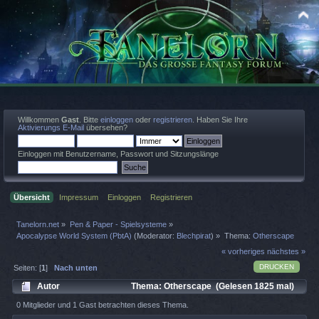
Willkommen
Gast
. Bitte
einloggen
oder
registrieren
. Haben Sie Ihre
Aktivierungs E-Mail
übersehen?
Einloggen mit Benutzername, Passwort und Sitzungslänge
Übersicht
Impressum
Einloggen
Registrieren
Tanelorn.net
»
Pen & Paper - Spielsysteme
»
Apocalypse World System (PbtA)
(Moderator:
Blechpirat
) »
Thema:
Otherscape
« vorheriges
nächstes »
DRUCKEN
Seiten: [
1
]
Nach unten
Autor
Thema: Otherscape (Gelesen 1825 mal)
0 Mitglieder und 1 Gast betrachten dieses Thema.