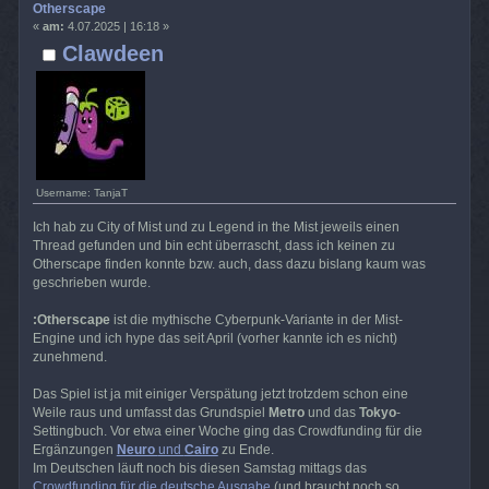
Otherscape
«
am:
4.07.2025 | 16:18 »
Clawdeen
Username: TanjaT
Ich hab zu City of Mist und zu Legend in the Mist jeweils einen
Thread gefunden und bin echt überrascht, dass ich keinen zu
Otherscape finden konnte bzw. auch, dass dazu bislang kaum was
geschrieben wurde.
:Otherscape
ist die mythische Cyberpunk-Variante in der Mist-
Engine und ich hype das seit April (vorher kannte ich es nicht)
zunehmend.
Das Spiel ist ja mit einiger Verspätung jetzt trotzdem schon eine
Weile raus und umfasst das Grundspiel
Metro
und das
Tokyo
-
Settingbuch. Vor etwa einer Woche ging das Crowdfunding für die
Ergänzungen
Neuro
und
Cairo
zu Ende.
Im Deutschen läuft noch bis diesen Samstag mittags das
Crowdfunding für die deutsche Ausgabe
(und braucht noch so