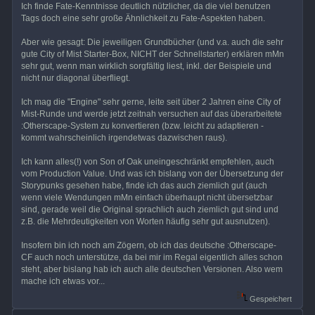
Ich finde Fate-Kenntnisse deutlich nützlicher, da die viel benutzen
Tags doch eine sehr große Ähnlichkeit zu Fate-Aspekten haben.
Aber wie gesagt: Die jeweiligen Grundbücher (und v.a. auch die sehr
gute City of Mist Starter-Box, NICHT der Schnellstarter) erklären mMn
sehr gut, wenn man wirklich sorgfältig liest, inkl. der Beispiele und
nicht nur diagonal überfliegt.
Ich mag die "Engine" sehr gerne, leite seit über 2 Jahren eine City of
Mist-Runde und werde jetzt zeitnah versuchen auf das überarbeitete
:Otherscape-System zu konvertieren (bzw. leicht zu adaptieren -
kommt wahrscheinlich irgendetwas dazwischen raus).
Ich kann alles(!) von Son of Oak uneingeschränkt empfehlen, auch
vom Production Value. Und was ich bislang von der Übersetzung der
Storypunks gesehen habe, finde ich das auch ziemlich gut (auch
wenn viele Wendungen mMn einfach überhaupt nicht übersetzbar
sind, gerade weil die Original sprachlich auch ziemlich gut sind und
z.B. die Mehrdeutigkeiten von Worten häufig sehr gut ausnutzen).
Insofern bin ich noch am Zögern, ob ich das deutsche :Otherscape-
CF auch noch unterstütze, da bei mir im Regal eigentlich alles schon
steht, aber bislang hab ich auch alle deutschen Versionen. Also wem
mache ich etwas vor...
Gespeichert