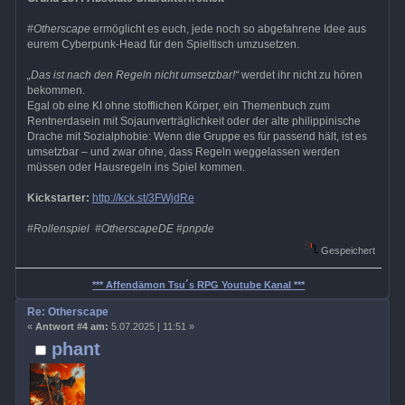
#Otherscape
ermöglicht es euch, jede noch so abgefahrene Idee aus
eurem Cyberpunk-Head für den Spieltisch umzusetzen.
„Das ist nach den Regeln nicht umsetzbar!“
werdet ihr nicht zu hören
bekommen.
Egal ob eine KI ohne stofflichen Körper, ein Themenbuch zum
Rentnerdasein mit Sojaunverträglichkeit oder der alte philippinische
Drache mit Sozialphobie: Wenn die Gruppe es für passend hält, ist es
umsetzbar – und zwar ohne, dass Regeln weggelassen werden
müssen oder Hausregeln ins Spiel kommen.
Kickstarter:
http://kck.st/3FWjdRe
#Rollenspiel #OtherscapeDE #pnpde
Gespeichert
*** Affendämon Tsu´s RPG Youtube Kanal ***
Re: Otherscape
«
Antwort #4 am:
5.07.2025 | 11:51 »
phant