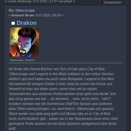
«
Letzte Änderung: 5.07.2025 | 17:47 von phant
»
Gespeichert
Re: Otherscape
«
Antwort #8 am:
6.07.2025 | 00:26 »
Drakon
Username: Drakon
Ich finde alle Grund-Bücher von Son of Oak (also City of Mist,
:Otherscape und Legend in the Mist) erklären in der vollen Version
wirklich gut und haben da auch viele Beispiele. Legend in the Mist
mit seinem 60 seitigen Erklär-Comic setzt da sicher die Krone auf.
Verwirrt ist man vor allem dann, wenn man mit zu vielen
Vorannahmen aus anderen Rollenspielen dran geht und denkt "ach
das ist ja genau wie bei ... oh Moment ... nein, ist es nicht .. häh?".
Insofern werden die die Kenntnisse DW/The Sprawl und anderen
pbta-Titeln wenig bringen, v.a. weil Amit in :Otherscape ein ganzes
Stück weiter von pbta weg geht und Moves (die es in City of Mist
noch recht deutlich gab - wobei sie in der Spielpraxis dann eine viiiel
geringere Rolle spielen als bei pbta-Spielen) weitgehend über Bord
wirft.