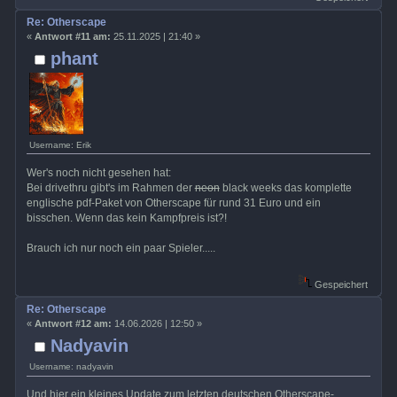
Re: Otherscape
«
Antwort #11 am:
25.11.2025 | 21:40 »
phant
Username: Erik
Wer's noch nicht gesehen hat:
Bei drivethru gibt's im Rahmen der
neon
black weeks das komplette
englische pdf-Paket von Otherscape für rund 31 Euro und ein
bisschen. Wenn das kein Kampfpreis ist?!
Brauch ich nur noch ein paar Spieler.....
Gespeichert
Re: Otherscape
«
Antwort #12 am:
14.06.2026 | 12:50 »
Nadyavin
Username: nadyavin
Und hier ein kleines Update zum letzten deutschen Otherscape-