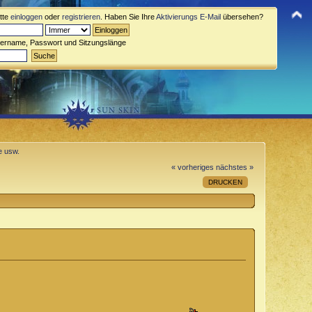
itte
einloggen
oder
registrieren
. Haben Sie Ihre
Aktivierungs E-Mail
übersehen?
zername, Passwort und Sitzungslänge
e usw.
« vorheriges
nächstes »
DRUCKEN