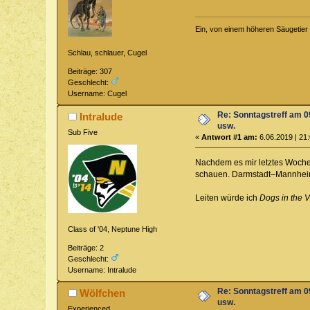
Ein, von einem höheren Säugetier 
Schlau, schlauer, Cugel
Beiträge: 307
Geschlecht:
Username: Cugel
Re: Sonntagstreff am 
Intralude
usw.
Sub Five
«
Antwort #1 am:
6.06.2019 | 21:
Nachdem es mir letztes Wochen
schauen. Darmstadt–Mannheim i
Leiten würde ich
Dogs in the 
Class of '04, Neptune High
Beiträge: 2
Geschlecht:
Username: Intralude
Re: Sonntagstreff am 
Wölfchen
usw.
Experienced