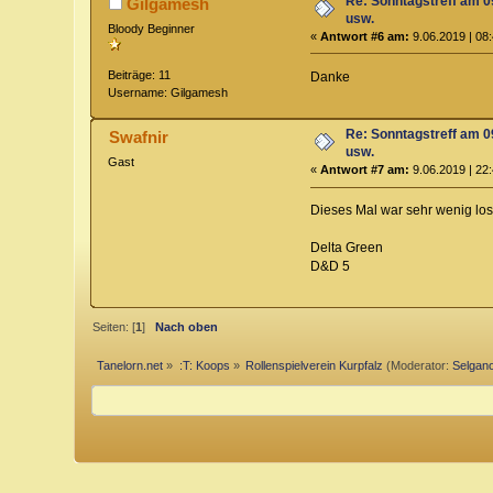
Re: Sonntagstreff am 
Gilgamesh
usw.
Bloody Beginner
«
Antwort #6 am:
9.06.2019 | 08:
Beiträge: 11
Danke
Username: Gilgamesh
Re: Sonntagstreff am 
Swafnir
usw.
Gast
«
Antwort #7 am:
9.06.2019 | 22:
Dieses Mal war sehr wenig lo
Delta Green
D&D 5
Seiten: [
1
]
Nach oben
Tanelorn.net
»
:T: Koops
»
Rollenspielverein Kurpfalz
(Moderator:
Selgano