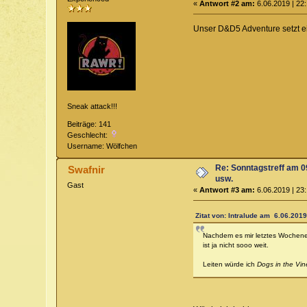
«
Antwort #2 am:
6.06.2019 | 22:
Unser D&D5 Adventure setzt e
Sneak attack!!!
Beiträge: 141
Geschlecht:
Username: Wölfchen
Re: Sonntagstreff am 
Swafnir
usw.
Gast
«
Antwort #3 am:
6.06.2019 | 23:
Zitat von: Intralude am 6.06.2019
Nachdem es mir letztes Wochene
ist ja nicht sooo weit.
Leiten würde ich
Dogs in the Vin