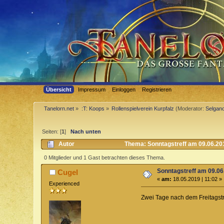
Übersicht
Impressum
Einloggen
Registrieren
Tanelorn.net
»
:T: Koops
»
Rollenspielverein Kurpfalz
(Moderator:
Selgano
Seiten: [
1
]
Nach unten
Autor
Thema: Sonntagstreff am 09.06.20
0 Mitglieder und 1 Gast betrachten dieses Thema.
Sonntagstreff am 09.0
Cugel
«
am:
18.05.2019 | 11:02 »
Experienced
Zwei Tage nach dem Freitagstre