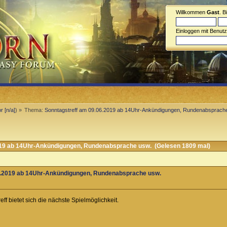
Willkommen
Gast
. B
Einloggen mit Benut
r [n/a]
) »
Thema:
Sonntagstreff am 09.06.2019 ab 14Uhr-Ankündigungen, Rundenabsprach
19 ab 14Uhr-Ankündigungen, Rundenabsprache usw. (Gelesen 1809 mal)
6.2019 ab 14Uhr-Ankündigungen, Rundenabsprache usw.
ff bietet sich die nächste Spielmöglichkeit.