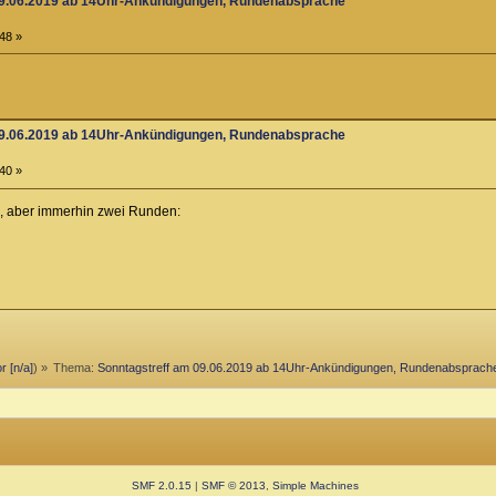
09.06.2019 ab 14Uhr-Ankündigungen, Rundenabsprache
48 »
09.06.2019 ab 14Uhr-Ankündigungen, Rundenabsprache
40 »
s, aber immerhin zwei Runden:
r [n/a]
) »
Thema:
Sonntagstreff am 09.06.2019 ab 14Uhr-Ankündigungen, Rundenabsprach
SMF 2.0.15
|
SMF © 2013
,
Simple Machines