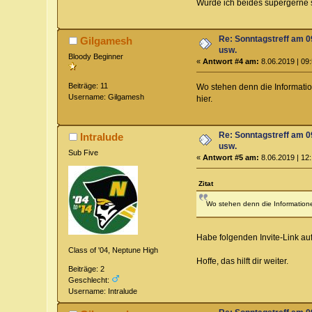
Würde ich beides supergerne s
Re: Sonntagstreff am 
Gilgamesh
usw.
Bloody Beginner
«
Antwort #4 am:
8.06.2019 | 09:
Beiträge: 11
Wo stehen denn die Informatio
Username: Gilgamesh
hier.
Re: Sonntagstreff am 
Intralude
usw.
Sub Five
«
Antwort #5 am:
8.06.2019 | 12:
Zitat
Wo stehen denn die Informatione
Habe folgenden Invite-Link au
Class of '04, Neptune High
Hoffe, das hilft dir weiter.
Beiträge: 2
Geschlecht:
Username: Intralude