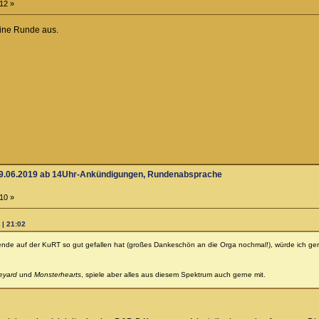
12 »
ine Runde aus.
09.06.2019 ab 14Uhr-Ankündigungen, Rundenabsprache
10 »
 | 21:02
nde auf der KuRT so gut gefallen hat (großes Dankeschön an die Orga nochmal!), würde ich ge
eyard
und
Monsterhearts
, spiele aber alles aus diesem Spektrum auch gerne mit.