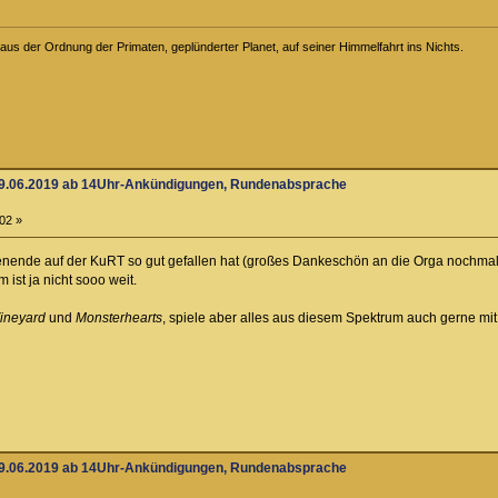
aus der Ordnung der Primaten, geplünderter Planet, auf seiner Himmelfahrt ins Nichts.
09.06.2019 ab 14Uhr-Ankündigungen, Rundenabsprache
02 »
ende auf der KuRT so gut gefallen hat (großes Dankeschön an die Orga nochmal!)
st ja nicht sooo weit.
Vineyard
und
Monsterhearts
, spiele aber alles aus diesem Spektrum auch gerne mit
09.06.2019 ab 14Uhr-Ankündigungen, Rundenabsprache