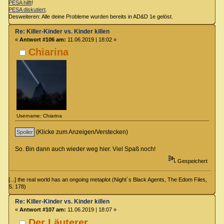
PESA hilft
!
PESA diskutiert
.
Desweiteren: Alle deine Probleme wurden bereits in AD&D 1e gelöst.
Re: Killer-Kinder vs. Kinder killen
«
Antwort #106 am:
11.06.2019 | 18:02 »
Chiarina
Username: Chiarina
(Klicke zum Anzeigen/Verstecken)
So. Bin dann auch wieder weg hier. Viel Spaß noch!
Gespeichert
[...] the real world has an ongoing metaplot (Night´s Black Agents, The Edom Files,
S. 178)
Re: Killer-Kinder vs. Kinder killen
«
Antwort #107 am:
11.06.2019 | 18:07 »
Der Läuterer