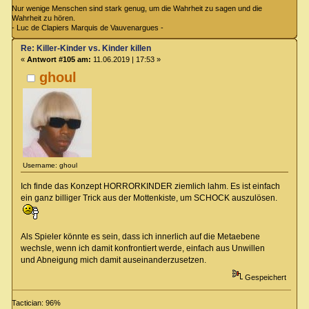
Nur wenige Menschen sind stark genug, um die Wahrheit zu sagen und die
Wahrheit zu hören.
- Luc de Clapiers Marquis de Vauvenargues -
Re: Killer-Kinder vs. Kinder killen
«
Antwort #105 am:
11.06.2019 | 17:53 »
ghoul
Username: ghoul
Ich finde das Konzept HORRORKINDER ziemlich lahm. Es ist einfach
ein ganz billiger Trick aus der Mottenkiste, um SCHOCK auszulösen.
Als Spieler könnte es sein, dass ich innerlich auf die Metaebene
wechsle, wenn ich damit konfrontiert werde, einfach aus Unwillen
und Abneigung mich damit auseinanderzusetzen.
Gespeichert
Tactician: 96%