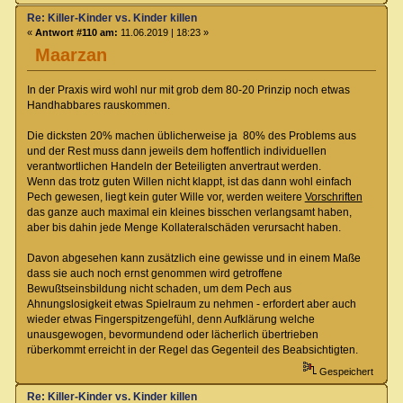
Re: Killer-Kinder vs. Kinder killen
«
Antwort #110 am:
11.06.2019 | 18:23 »
Maarzan
In der Praxis wird wohl nur mit grob dem 80-20 Prinzip noch etwas
Handhabbares rauskommen.
Die dicksten 20% machen üblicherweise ja 80% des Problems aus
und der Rest muss dann jeweils dem hoffentlich individuellen
verantwortlichen Handeln der Beteiligten anvertraut werden.
Wenn das trotz guten Willen nicht klappt, ist das dann wohl einfach
Pech gewesen, liegt kein guter Wille vor, werden weitere
Vorschriften
das ganze auch maximal ein kleines bisschen verlangsamt haben,
aber bis dahin jede Menge Kollateralschäden verursacht haben.
Davon abgesehen kann zusätzlich eine gewisse und in einem Maße
dass sie auch noch ernst genommen wird getroffene
Bewußtseinsbildung nicht schaden, um dem Pech aus
Ahnungslosigkeit etwas Spielraum zu nehmen - erfordert aber auch
wieder etwas Fingerspitzengefühl, denn Aufklärung welche
unausgewogen, bevormundend oder lächerlich übertrieben
rüberkommt erreicht in der Regel das Gegenteil des Beabsichtigten.
Gespeichert
Re: Killer-Kinder vs. Kinder killen