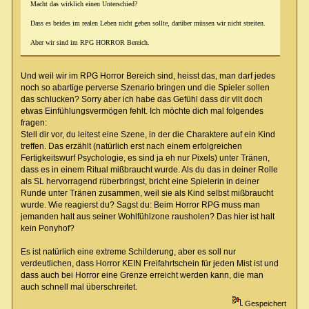
Macht das wirklich einen Unterschied?
Dass es beides im realen Leben nicht geben sollte, darüber müssen wir nicht streiten.
Aber wir sind im RPG HORROR Bereich.
Und weil wir im RPG Horror Bereich sind, heisst das, man darf jedes
noch so abartige perverse Szenario bringen und die Spieler sollen
das schlucken? Sorry aber ich habe das Gefühl dass dir vllt doch
etwas Einfühlungsvermögen fehlt. Ich möchte dich mal folgendes
fragen:
Stell dir vor, du leitest eine Szene, in der die Charaktere auf ein Kind
treffen. Das erzählt (natürlich erst nach einem erfolgreichen
Fertigkeitswurf Psychologie, es sind ja eh nur Pixels) unter Tränen,
dass es in einem Ritual mißbraucht wurde. Als du das in deiner Rolle
als SL hervorragend rüberbringst, bricht eine Spielerin in deiner
Runde unter Tränen zusammen, weil sie als Kind selbst mißbraucht
wurde. Wie reagierst du? Sagst du: Beim Horror RPG muss man
jemanden halt aus seiner Wohlfühlzone rausholen? Das hier ist halt
kein Ponyhof?
Es ist natürlich eine extreme Schilderung, aber es soll nur
verdeutlichen, dass Horror KEIN Freifahrtschein für jeden Mist ist und
dass auch bei Horror eine Grenze erreicht werden kann, die man
auch schnell mal überschreitet.
Gespeichert