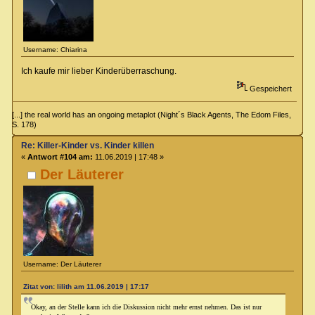
Username: Chiarina
Ich kaufe mir lieber Kinderüberraschung.
Gespeichert
[...] the real world has an ongoing metaplot (Night´s Black Agents, The Edom Files,
S. 178)
Re: Killer-Kinder vs. Kinder killen
«
Antwort #104 am:
11.06.2019 | 17:48 »
Der Läuterer
Username: Der Läuterer
Zitat von: lilith am 11.06.2019 | 17:17
Okay, an der Stelle kann ich die Diskussion nicht mehr ernst nehmen. Das ist nur