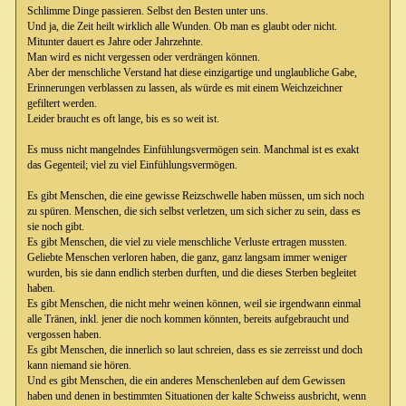
Schlimme Dinge passieren. Selbst den Besten unter uns.
Und ja, die Zeit heilt wirklich alle Wunden. Ob man es glaubt oder nicht.
Mitunter dauert es Jahre oder Jahrzehnte.
Man wird es nicht vergessen oder verdrängen können.
Aber der menschliche Verstand hat diese einzigartige und unglaubliche Gabe,
Erinnerungen verblassen zu lassen, als würde es mit einem Weichzeichner
gefiltert werden.
Leider braucht es oft lange, bis es so weit ist.
Es muss nicht mangelndes Einfühlungsvermögen sein. Manchmal ist es exakt
das Gegenteil; viel zu viel Einfühlungsvermögen.
Es gibt Menschen, die eine gewisse Reizschwelle haben müssen, um sich noch
zu spüren. Menschen, die sich selbst verletzen, um sich sicher zu sein, dass es
sie noch gibt.
Es gibt Menschen, die viel zu viele menschliche Verluste ertragen mussten.
Geliebte Menschen verloren haben, die ganz, ganz langsam immer weniger
wurden, bis sie dann endlich sterben durften, und die dieses Sterben begleitet
haben.
Es gibt Menschen, die nicht mehr weinen können, weil sie irgendwann einmal
alle Tränen, inkl. jener die noch kommen könnten, bereits aufgebraucht und
vergossen haben.
Es gibt Menschen, die innerlich so laut schreien, dass es sie zerreisst und doch
kann niemand sie hören.
Und es gibt Menschen, die ein anderes Menschenleben auf dem Gewissen
haben und denen in bestimmten Situationen der kalte Schweiss ausbricht, wenn