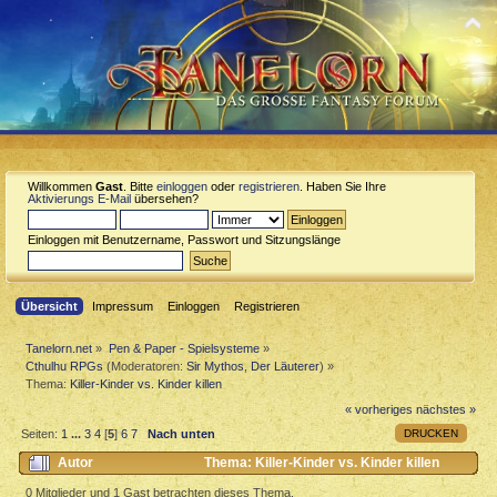
Willkommen
Gast
. Bitte
einloggen
oder
registrieren
. Haben Sie Ihre
Aktivierungs E-Mail
übersehen?
Einloggen mit Benutzername, Passwort und Sitzungslänge
Übersicht
Impressum
Einloggen
Registrieren
Tanelorn.net
»
Pen & Paper - Spielsysteme
»
Cthulhu RPGs
(Moderatoren:
Sir Mythos
,
Der Läuterer
) »
Thema:
Killer-Kinder vs. Kinder killen
« vorheriges
nächstes »
DRUCKEN
Seiten:
1
...
3
4
[
5
]
6
7
Nach unten
Autor
Thema: Killer-Kinder vs. Kinder killen
(Gelesen 23219 mal)
0 Mitglieder und 1 Gast betrachten dieses Thema.