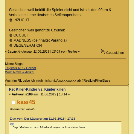
Gestrichen weil betrifft die Spieler nicht und ist seit den 90ern &
Verbotene Liebe deutsches Seifenoperthema:
🍿 INZUCHT
Gestrichen weil gehört zu Cthulhu:
🍿 OCCULT
🍿 MADNESS (beinhaltet Paranoia)
🍿 DEGENERATION
«
Letzte Änderung: 11.06.2019 | 18:09 von Teylen
»
Gespeichert
Meine Blogs:
Teylen's RPG Corner
WoD News & Artikel
Auch im RL gebe ich mich nicht mit Axxxxxxxxxx ab #RealLifeFilterBlase
Re: Killer-Kinder vs. Kinder killen
«
Antwort #109 am:
11.06.2019 | 18:14 »
kasi45
Username: kasi45
Zitat von: Der Läuterer am 11.06.2019 | 17:29
Yep. Machen wir also Misshandlungen im Altersheim draus.