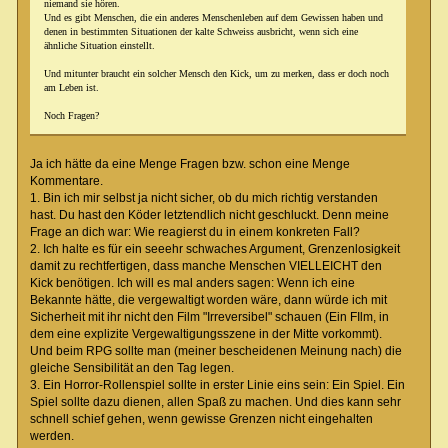
niemand sie hören.
Und es gibt Menschen, die ein anderes Menschenleben auf dem Gewissen haben und
denen in bestimmten Situationen der kalte Schweiss ausbricht, wenn sich eine
ähnliche Situation einstellt.
Und mitunter braucht ein solcher Mensch den Kick, um zu merken, dass er doch noch
am Leben ist.
Noch Fragen?
Ja ich hätte da eine Menge Fragen bzw. schon eine Menge
Kommentare.
1. Bin ich mir selbst ja nicht sicher, ob du mich richtig verstanden
hast. Du hast den Köder letztendlich nicht geschluckt. Denn meine
Frage an dich war: Wie reagierst du in einem konkreten Fall?
2. Ich halte es für ein seeehr schwaches Argument, Grenzenlosigkeit
damit zu rechtfertigen, dass manche Menschen VIELLEICHT den
Kick benötigen. Ich will es mal anders sagen: Wenn ich eine
Bekannte hätte, die vergewaltigt worden wäre, dann würde ich mit
Sicherheit mit ihr nicht den Film "Irreversibel" schauen (Ein FIlm, in
dem eine explizite Vergewaltigungsszene in der Mitte vorkommt).
Und beim RPG sollte man (meiner bescheidenen Meinung nach) die
gleiche Sensibilität an den Tag legen.
3. Ein Horror-Rollenspiel sollte in erster Linie eins sein: Ein Spiel. Ein
Spiel sollte dazu dienen, allen Spaß zu machen. Und dies kann sehr
schnell schief gehen, wenn gewisse Grenzen nicht eingehalten
werden.