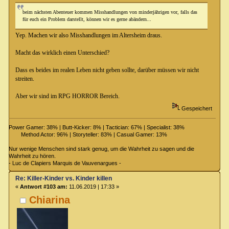
beim nächsten Abenteuer kommen Misshandlungen von minderjährigen vor, falls das
für euch ein Problem darstellt, können wir es gerne abändern...
Yep. Machen wir also Misshandlungen im Altersheim draus.
Macht das wirklich einen Unterschied?
Dass es beides im realen Leben nicht geben sollte, darüber müssen wir nicht
streiten.
Aber wir sind im RPG HORROR Bereich.
Gespeichert
Power Gamer: 38% | Butt-Kicker: 8% | Tactician: 67% | Specialist: 38%
Method Actor: 96% | Storyteller: 83% | Casual Gamer: 13%
Nur wenige Menschen sind stark genug, um die Wahrheit zu sagen und die
Wahrheit zu hören.
- Luc de Clapiers Marquis de Vauvenargues -
Re: Killer-Kinder vs. Kinder killen
«
Antwort #103 am:
11.06.2019 | 17:33 »
Chiarina