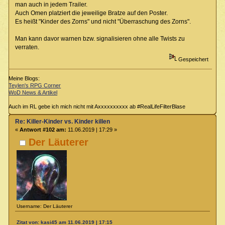
man auch in jedem Trailer.
Auch Omen platziert die jeweilige Bratze auf den Poster.
Es heißt "Kinder des Zorns" und nicht "Überraschung des Zorns".
Man kann davor warnen bzw. signalisieren ohne alle Twists zu
verraten.
Gespeichert
Meine Blogs:
Teylen's RPG Corner
WoD News & Artikel
Auch im RL gebe ich mich nicht mit Axxxxxxxxxx ab #RealLifeFilterBlase
Re: Killer-Kinder vs. Kinder killen
«
Antwort #102 am:
11.06.2019 | 17:29 »
Der Läuterer
Username: Der Läuterer
Zitat von: kasi45 am 11.06.2019 | 17:15