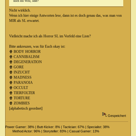
noch ein Witz, oder?
Nicht wirklich.
Wenn ich hier einige Antworten lese, dann ist es doch genau das, was man von
MIR als SL erwartet.
Vielleicht mache ich als Horror SL im Vorfeld eine Liste?
Bitte ankreuzen, was für Euch okay ist:
🍿 BODY HORROR
🍿 CANNIBALISM
🍿 DEGENERATION
🍿 GORE
🍿 INZUCHT
🍿 MADNESS
🍿 PARANOIA
🍿 OCCULT
🍿 TIERFOLTER
🍿 TORTURE
🍿 ZOMBIES
[alphabetisch geordnet]
Gespeichert
Power Gamer: 38% | Butt-Kicker: 8% | Tactician: 67% | Specialist: 38%
Method Actor: 96% | Storyteller: 83% | Casual Gamer: 13%