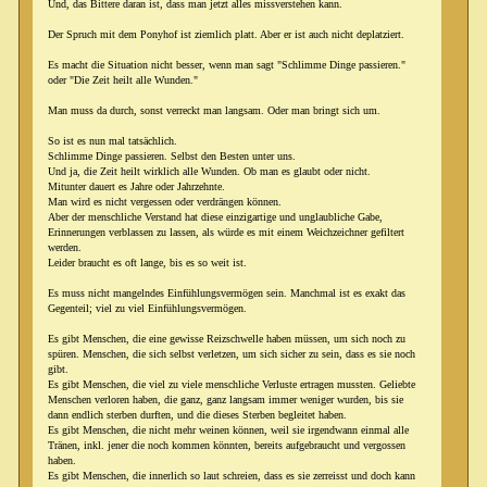
Und, das Bittere daran ist, dass man jetzt alles missverstehen kann.
Der Spruch mit dem Ponyhof ist ziemlich platt. Aber er ist auch nicht deplatziert.
Es macht die Situation nicht besser, wenn man sagt "Schlimme Dinge passieren."
oder "Die Zeit heilt alle Wunden."
Man muss da durch, sonst verreckt man langsam. Oder man bringt sich um.
So ist es nun mal tatsächlich.
Schlimme Dinge passieren. Selbst den Besten unter uns.
Und ja, die Zeit heilt wirklich alle Wunden. Ob man es glaubt oder nicht.
Mitunter dauert es Jahre oder Jahrzehnte.
Man wird es nicht vergessen oder verdrängen können.
Aber der menschliche Verstand hat diese einzigartige und unglaubliche Gabe,
Erinnerungen verblassen zu lassen, als würde es mit einem Weichzeichner gefiltert
werden.
Leider braucht es oft lange, bis es so weit ist.
Es muss nicht mangelndes Einfühlungsvermögen sein. Manchmal ist es exakt das
Gegenteil; viel zu viel Einfühlungsvermögen.
Es gibt Menschen, die eine gewisse Reizschwelle haben müssen, um sich noch zu
spüren. Menschen, die sich selbst verletzen, um sich sicher zu sein, dass es sie noch
gibt.
Es gibt Menschen, die viel zu viele menschliche Verluste ertragen mussten. Geliebte
Menschen verloren haben, die ganz, ganz langsam immer weniger wurden, bis sie
dann endlich sterben durften, und die dieses Sterben begleitet haben.
Es gibt Menschen, die nicht mehr weinen können, weil sie irgendwann einmal alle
Tränen, inkl. jener die noch kommen könnten, bereits aufgebraucht und vergossen
haben.
Es gibt Menschen, die innerlich so laut schreien, dass es sie zerreisst und doch kann