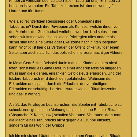
Kinder zu verletzen oder zu töten ist ein Tabu (für uns). Ein Tabu zu
brechen ist verboten. Ein Tabu zu brechen ist aber notwendig für
Horror und für Humor.
Wie also rechtfertigen Regisseure oder Comedians ihre
Tabubrüche? Durch ihre Privilegien als Künstler, welche ihnen von
der Mehrheit der Gesellschaft verliehen werden. Und selbst dann
sehen wir immer wieder, dass diese Privilegien alles andere als
sicher sind und eine Satire oder Ekelszene nach hinten losgehen
kann. Wichtig ist hier das Vertrauen der Öffentlichkeit auf der einen
Seite, aber auch natürlich das politische Interesse mächtiger Akteure.
In Metal Gear 5 zum Beispiel durfte man die Kindersoldaten nicht
töten, sonst hieß es Game Over. In einer anderen Mission hingegen
muss man die eigenen, erkrankten Gefolgsleute ermorden. Und der
letztere Tabubruch wird durch den gefährlichen Wahnsinn der
Erkrankten und später durch die Erlaubnis der vernünftigen
Erkrankten entschuldigt. Letzteres wurde wie ein Ritual inszeniert
und das ist wichtig.
Als SL das Privileg zu beanspruchen, die Spieler mit Tabubrüche zu
schockieren, geht meine Meinung nach nicht ohne Rituale. Rituale
(Absprache, X-Karte, usw.) schaffen Vertrauen. Vertrauen, dass man
die Macht eines Tabubruchs nicht gegen die Gruppe einsetzt,
sondern für das Wohl der Gruppe.
Ich bin mir sicher, Läuterer, dass du in deinen Gruppen viele Rituale