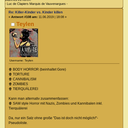
- Luc de Clapiers Marquis de Vauvenargues -
Re: Killer-Kinder vs. Kinder killen
«
Antwort #108 am:
11.06.2019 | 18:08 »
Teylen
Username: Teylen
🍿 BODY HORROR (beinhaltet Gore)
🍿 TORTURE
🍿 CANNIBALISM
🍿 ZOMBIES
🍿 TIERQUÄLEREI
Kann man alternativ zusammenfassen:
🍿 SAW style Horror mit Nazis, Zombies und Kannibalen inkl.
Tierquälerei
Da, nur ein Satz ohne große "Das ist doch nicht möglich!"-
Pseudoliste.