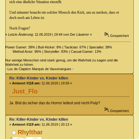
sich eine ähnliche Situation einstellt.
Und mitunter braucht ein solcher Mensch den Kick, um zu merken, dass er
doch noch am Leben ist.
Noch Fragen?
«
Letzte Änderung: 11.06.2019 | 19:44 von Der Läuterer
»
Gespeichert
Power Gamer: 38% | Butt-Kicker: 8% | Tactician: 67% | Specialist: 38%
Method Actor: 96% | Storyteller: 83% | Casual Gamer: 13%
Nur wenige Menschen sind stark genug, um die Wahrheit zu sagen und die
Wahrheit zu hören.
- Luc de Clapiers Marquis de Vauvenargues -
Re: Killer-Kinder vs. Kinder killen
«
Antwort #118 am:
11.06.2019 | 19:59 »
Just_Flo
Ja. Bist du sicher das du Horror leitest und nicht Pulp?
Gespeichert
Re: Killer-Kinder vs. Kinder killen
«
Antwort #119 am:
11.06.2019 | 20:13 »
Rhylthar