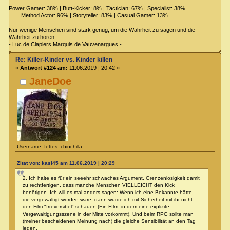
Power Gamer: 38% | Butt-Kicker: 8% | Tactician: 67% | Specialist: 38%
Method Actor: 96% | Storyteller: 83% | Casual Gamer: 13%
Nur wenige Menschen sind stark genug, um die Wahrheit zu sagen und die
Wahrheit zu hören.
- Luc de Clapiers Marquis de Vauvenargues -
Re: Killer-Kinder vs. Kinder killen
«
Antwort #124 am:
11.06.2019 | 20:42 »
JaneDoe
Username: fettes_chinchilla
Zitat von: kasi45 am 11.06.2019 | 20:29
2. Ich halte es für ein seeehr schwaches Argument, Grenzenlosigkeit damit
zu rechtfertigen, dass manche Menschen VIELLEICHT den Kick
benötigen. Ich will es mal anders sagen: Wenn ich eine Bekannte hätte,
die vergewaltigt worden wäre, dann würde ich mit Sicherheit mit ihr nicht
den Film "Irreversibel" schauen (Ein FIlm, in dem eine explizite
Vergewaltigungsszene in der Mitte vorkommt). Und beim RPG sollte man
(meiner bescheidenen Meinung nach) die gleiche Sensibilität an den Tag
legen.