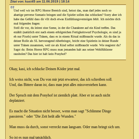
Zitat von: kasi45 am 11.06.2019 | 18:14
Und weil wir im RPG Horror Bereich sind, heisst das, man darf jedes noch so
abartige perverse Szenario bringen und die Spieler sollen das schlucken? Sorry aber ich
habe das Gefühl dass dir vllt doch etwas Einfühlungsvermögen fehlt. Ich möchte dich
mal folgendes fragen:
Stell dir vor, du leitest eine Szene, in der die Charaktere auf ein Kind treffen. Das
erzählt (natürlich erst nach einem erfolgreichen Fertigkeitswurf Psychologie, es sind ja
eh nur Pixels) unter Tränen, dass es in einem Ritual mißbraucht wurde. Als du das in
deiner Rolle als SL hervorragend rüberbringst, bricht eine Spielerin in deiner Runde
unter Tränen zusammen, weil sie als Kind selbst mißbraucht wurde. Wie reagierst du?
Sagst du: Beim Horror RPG muss man jemanden halt aus seiner Wohlfühlzone
rausholen? Das hier ist halt kein Ponyhof?
Okay, kasi, ich schlucke Deinen Köder jetzt mal.
Ich weiss nicht, was Du von mir jetzt erwartest, das ich schreiben soll.
Und, das Bittere daran ist, dass man jetzt alles missverstehen kann.
Der Spruch mit dem Ponyhof ist ziemlich platt. Aber er ist auch nicht
deplatziert.
Es macht die Situation nicht besser, wenn man sagt "Schlimme Dinge
passieren." oder "Die Zeit heilt alle Wunden."
Man muss da durch, sonst verreckt man langsam. Oder man bringt sich um.
So ist es nun mal tatsächlich.