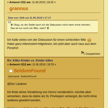
«
Antwort #111 am:
11.06.2019 | 18:32 »
grannus
Zitat von: lilith am 11.06.2019 | 17:17
🍿 Okay, an der Stelle kann ich die Diskussion nicht mehr ernst nehmen.
Das ist nur noch ein Witz, oder? 🍿
Ich halte vieles von der Diskussion für einen schlechten Witz
Habe ganz interessiert mitgelesen, bin jetzt aber auch raus aus dem
Ponyhof.
Gespeichert
Re: Killer-Kinder vs. Kinder killen
«
Antwort #112 am:
11.06.2019 | 18:33 »
SeldomFound
Username: SeldomFound
@Der Läuterer
Ich finde deine Vorstellung von Horror verständlich, möchte aber
anmerken, dass du dabei als SL Privilegien verlangst, die nicht ohne
weiteres gewährt werden.