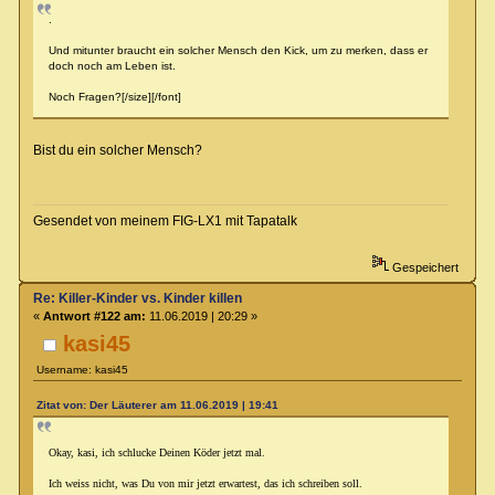
.
Und mitunter braucht ein solcher Mensch den Kick, um zu merken, dass er
doch noch am Leben ist.
Noch Fragen?[/size][/font]
Bist du ein solcher Mensch?
Gesendet von meinem FIG-LX1 mit Tapatalk
Gespeichert
Re: Killer-Kinder vs. Kinder killen
«
Antwort #122 am:
11.06.2019 | 20:29 »
kasi45
Username: kasi45
Zitat von: Der Läuterer am 11.06.2019 | 19:41
Okay, kasi, ich schlucke Deinen Köder jetzt mal.
Ich weiss nicht, was Du von mir jetzt erwartest, das ich schreiben soll.