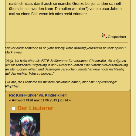
natürlich, dass damit auch so manche Grenze bei jemanden schnell
überschritten werden kann. Da hatten wir hier(?) vor ein paar Jahren
mal so einen Fall, wenn ich mich recht erinnere.
Gespeichert
“Never allow someone to be your priority while allowing yourself to be their option.” -
Mark Twain
"Naja, ich halte eher alle FATE-Befürworter für verkappte Chemtrailer, die aufgrund
der Kiesowschen Regierung in den 80er/90er Jahren eine Rollenspielverschwörung
an allen Ecken wittern und deswegen versuchen, möglichst viele noch rechtzeitig
auf den rechten Weg zu bringen."
Für alle, die Probleme mit meinem Nickname haben, hier eine Kopiervorlage:
Rhylthar
.
Re: Killer-Kinder vs. Kinder killen
«
Antwort #120 am:
11.06.2019 | 20:14 »
Der Läuterer