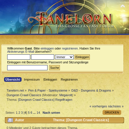
Willkommen
Gast
. Bitte
einloggen
oder
registrieren
. Haben Sie Ihre
Aktivierungs E-Mail
übersehen?
Einloggen mit Benutzername, Passwort und Sitzungslänge
Übersicht
Impressum
Einloggen
Registrieren
Tanelorn.net
»
Pen & Paper - Spielsysteme
»
D&D - Dungeons & Dragons
»
Dungeon Crawl Classics
(Moderator:
Megavolt
) »
Thema:
[Dungeon Crawl Classics] Regelfragen
« vorheriges
nächstes »
DRUCKEN
Seiten:
1
2
3
[
4
]
5
6
...
14
Nach unten
Autor
Thema: [Dungeon Crawl Classics]
Regelfragen (Gelesen 55541 mal)
0 Mitglieder und 2 Gäste betrachten dieses Thema.