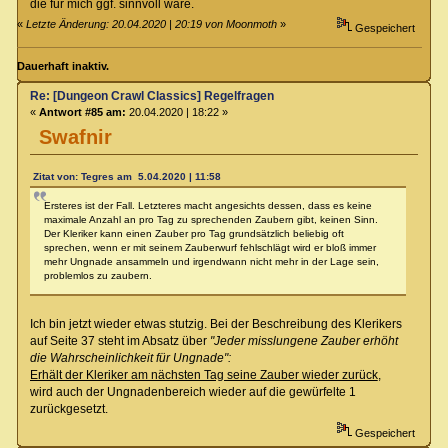
die für mich ggf. sinnvoll wäre.
«
Letzte Änderung: 20.04.2020 | 20:19 von Moonmoth
»
Gespeichert
Dauerhaft inaktiv.
Re: [Dungeon Crawl Classics] Regelfragen
«
Antwort #85 am:
20.04.2020 | 18:22 »
Swafnir
Zitat von: Tegres am 5.04.2020 | 11:58
Ersteres ist der Fall. Letzteres macht angesichts dessen, dass es keine
maximale Anzahl an pro Tag zu sprechenden Zaubern gibt, keinen Sinn.
Der Kleriker kann einen Zauber pro Tag grundsätzlich beliebig oft
sprechen, wenn er mit seinem Zauberwurf fehlschlägt wird er bloß immer
mehr Ungnade ansammeln und irgendwann nicht mehr in der Lage sein,
problemlos zu zaubern.
Ich bin jetzt wieder etwas stutzig. Bei der Beschreibung des Klerikers
auf Seite 37 steht im Absatz über
"Jeder misslungene Zauber erhöht
die Wahrscheinlichkeit für Ungnade":
Erhält der Kleriker am nächsten Tag seine Zauber wieder zurück
,
wird auch der Ungnadenbereich wieder auf die gewürfelte 1
zurückgesetzt.
Gespeichert