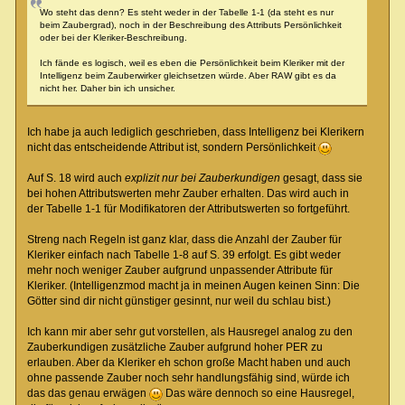
Wo steht das denn? Es steht weder in der Tabelle 1-1 (da steht es nur
beim Zaubergrad), noch in der Beschreibung des Attributs Persönlichkeit
oder bei der Kleriker-Beschreibung.
Ich fände es logisch, weil es eben die Persönlichkeit beim Kleriker mit der
Intelligenz beim Zauberwirker gleichsetzen würde. Aber RAW gibt es da
nicht her. Daher bin ich unsicher.
Ich habe ja auch lediglich geschrieben, dass Intelligenz bei Klerikern
nicht das entscheidende Attribut ist, sondern Persönlichkeit
Auf S. 18 wird auch
explizit nur bei Zauberkundigen
gesagt, dass sie
bei hohen Attributswerten mehr Zauber erhalten. Das wird auch in
der Tabelle 1-1 für Modifikatoren der Attributswerten so fortgeführt.
Streng nach Regeln ist ganz klar, dass die Anzahl der Zauber für
Kleriker einfach nach Tabelle 1-8 auf S. 39 erfolgt. Es gibt weder
mehr noch weniger Zauber aufgrund unpassender Attribute für
Kleriker. (Intelligenzmod macht ja in meinen Augen keinen Sinn: Die
Götter sind dir nicht günstiger gesinnt, nur weil du schlau bist.)
Ich kann mir aber sehr gut vorstellen, als Hausregel analog zu den
Zauberkundigen zusätzliche Zauber aufgrund hoher PER zu
erlauben. Aber da Kleriker eh schon große Macht haben und auch
ohne passende Zauber noch sehr handlungsfähig sind, würde ich
das das genau erwägen
Das wäre dennoch so eine Hausregel,