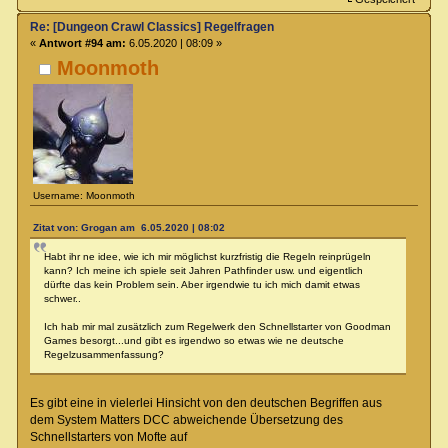
Re: [Dungeon Crawl Classics] Regelfragen
«
Antwort #94 am:
6.05.2020 | 08:09 »
Moonmoth
Username: Moonmoth
Zitat von: Grogan am 6.05.2020 | 08:02
Habt ihr ne idee, wie ich mir möglichst kurzfristig die Regeln reinprügeln
kann? Ich meine ich spiele seit Jahren Pathfinder usw. und eigentlich
dürfte das kein Problem sein. Aber irgendwie tu ich mich damit etwas
schwer..
Ich hab mir mal zusätzlich zum Regelwerk den Schnellstarter von Goodman
Games besorgt...und gibt es irgendwo so etwas wie ne deutsche
Regelzusammenfassung?
Es gibt eine in vielerlei Hinsicht von den deutschen Begriffen aus
dem System Matters DCC abweichende Übersetzung des
Schnellstarters von Mofte auf