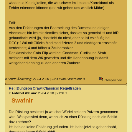
wieder so Kleinigkeiten, die wir schwer im Lektorat/Korrektorat als
Fehler erkennen können (und wir geben uns wirklich Mühe).
Edit:
Aus den Erfahrungen der Bearbeitung des Buches und einiger
Abenteuer, bin ich mir ziemlich sicher, dass es so gemeint ist und idR
gehandhabt wird (ja, das steht da nicht, aber so ist es häufig bei
DCC): 1W6 mit Glücks-Mod modifizieren 3 und niedriger= ernsthafte
Verderbnis; 4 und höher = Zauberpatzer.
Der klassische Coin-Flip wird bei Goodman, Curtis und Stroh
meistens mit dem W6 geworfen und die Handhabung ist damit
weitgehend analog zu den anderen Zaubern.
«
Letzte Änderung: 21.04.2020 | 23:39 von Lasercleric
»
Gespeichert
Re: [Dungeon Crawl Classics] Regelfragen
«
Antwort #89 am:
25.04.2020 | 21:31 »
Swafnir
Die Rüstung bestimmt ja welcher Würfel bei den Patzern genommen
wird. Was passiert denn, wenn ich zu einer Rüstung noch ein Schild
dazu nehme?
Ich hab da keine Erklärung gefunden. Ich habs jetzt so gehandhabt,