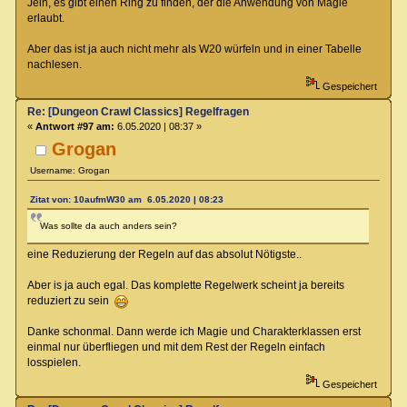
Jein, es gibt einen Ring zu finden, der die Anwendung von Magie
erlaubt.
Aber das ist ja auch nicht mehr als W20 würfeln und in einer Tabelle
nachlesen.
Gespeichert
Re: [Dungeon Crawl Classics] Regelfragen
«
Antwort #97 am:
6.05.2020 | 08:37 »
Grogan
Username: Grogan
Zitat von: 10aufmW30 am 6.05.2020 | 08:23
Was sollte da auch anders sein?
eine Reduzierung der Regeln auf das absolut Nötigste..
Aber is ja auch egal. Das komplette Regelwerk scheint ja bereits
reduziert zu sein
Danke schonmal. Dann werde ich Magie und Charakterklassen erst
einmal nur überfliegen und mit dem Rest der Regeln einfach
losspielen.
Gespeichert