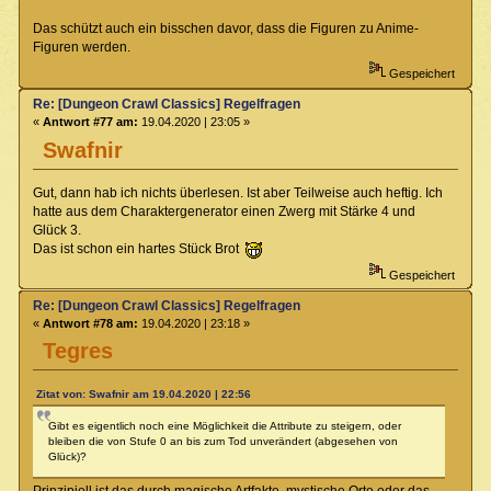
Das schützt auch ein bisschen davor, dass die Figuren zu Anime-
Figuren werden.
Gespeichert
Re: [Dungeon Crawl Classics] Regelfragen
«
Antwort #77 am:
19.04.2020 | 23:05 »
Swafnir
Gut, dann hab ich nichts überlesen. Ist aber Teilweise auch heftig. Ich
hatte aus dem Charaktergenerator einen Zwerg mit Stärke 4 und
Glück 3.
Das ist schon ein hartes Stück Brot
Gespeichert
Re: [Dungeon Crawl Classics] Regelfragen
«
Antwort #78 am:
19.04.2020 | 23:18 »
Tegres
Zitat von: Swafnir am 19.04.2020 | 22:56
Gibt es eigentlich noch eine Möglichkeit die Attribute zu steigern, oder
bleiben die von Stufe 0 an bis zum Tod unverändert (abgesehen von
Glück)?
Prinzipiell ist das durch magische Artfakte, mystische Orte oder das