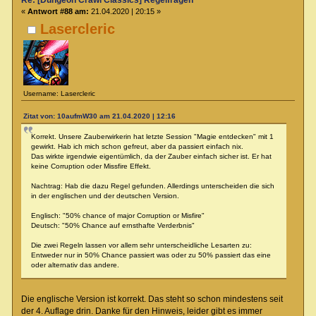
«
Antwort #88 am:
21.04.2020 | 20:15 »
Lasercleric
Username: Lasercleric
Zitat von: 10aufmW30 am 21.04.2020 | 12:16
Korrekt. Unsere Zauberwirkerin hat letzte Session "Magie entdecken" mit 1
gewirkt. Hab ich mich schon gefreut, aber da passiert einfach nix.
Das wirkte irgendwie eigentümlich, da der Zauber einfach sicher ist. Er hat
keine Corruption oder Missfire Effekt.
Nachtrag: Hab die dazu Regel gefunden. Allerdings unterscheiden die sich
in der englischen und der deutschen Version.
Englisch: "50% chance of major Corruption or Misfire"
Deutsch: "50% Chance auf ernsthafte Verderbnis"
Die zwei Regeln lassen vor allem sehr unterscheidliche Lesarten zu:
Entweder nur in 50% Chance passiert was oder zu 50% passiert das eine
oder alternativ das andere.
Die englische Version ist korrekt. Das steht so schon mindestens seit
der 4. Auflage drin. Danke für den Hinweis, leider gibt es immer