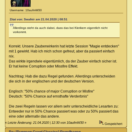
Username: 10aufmW30
Zitat von: Swafnir am 21.04.2020 | 08:51
Allerdings steht da auch dabei, dass das bei Klerikern eigentlich nicht
vorkommt.
Korrekt. Unsere Zauberwirkerin hat letzte Session "Magie entdecken"
mit 1 gewirkt. Hab ich mich schon gefreut, aber da passiert einfach
nix.
Das wirkte irgendwie eigentümlich, da der Zauber einfach sicher ist.
Er hat keine Corruption oder Missfire Effekt.
Nachtrag: Hab die dazu Regel gefunden. Allerdings unterscheiden
die sich in der englischen und der deutschen Version.
Englisch: "50% chance of major Corruption or Misfire"
Deutsch: "50% Chance auf ernsthafte Verderbnis"
Die zwei Regeln lassen vor allem sehr unterscheidliche Lesarten zu:
Entweder nur in 50% Chance passiert was oder zu 50% passiert das
eine oder alternativ das andere.
«
Letzte Änderung: 21.04.2020 | 12:30 von 10aufmW30
»
Gespeichert
Re: [Dungeon Crawl Classics] Regelfragen