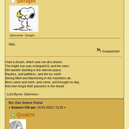
Seraph
Username: Seraph
Abo.
Gespeichert
I had a dream, which was not all a dream.
The bright sun was extinguish'd, and the stars
Did wander darkling in the eternal space,
Rayless, and pathless, and the icy earth
Swung blind and blackening in the moonless air;
Morn came and went--and came, and brought no day,
And men forgot their passions in the dread
- Lord Byron: Darkness -
Re: Der Innere Feind
«
Antwort #16 am:
14.04.2020 | 13:25 »
Quaint