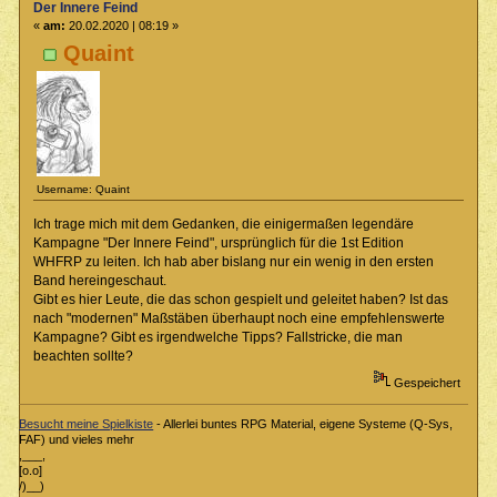
Der Innere Feind
«
am:
20.02.2020 | 08:19 »
Quaint
Username: Quaint
Ich trage mich mit dem Gedanken, die einigermaßen legendäre
Kampagne "Der Innere Feind", ursprünglich für die 1st Edition
WHFRP zu leiten. Ich hab aber bislang nur ein wenig in den ersten
Band hereingeschaut.
Gibt es hier Leute, die das schon gespielt und geleitet haben? Ist das
nach "modernen" Maßstäben überhaupt noch eine empfehlenswerte
Kampagne? Gibt es irgendwelche Tipps? Fallstricke, die man
beachten sollte?
Gespeichert
Besucht meine Spielkiste
- Allerlei buntes RPG Material, eigene Systeme (Q-Sys,
FAF) und vieles mehr
,___,
[o.o]
/)__)