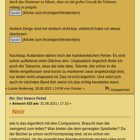
durch das Abenteuer zu führen, ohne sie mit grober Gewalt die Schienen
entlang zu prügeln.
(Klicke zum Anzeigen/Verstecken)
Andere Dinge sind mir einfach nicht klar, vielleicht habe ich etwas
überlesen:
(Klicke zum Anzeigen/Verstecken)
Nachtrag: Außerdem stören mich die handwerklichen Fehler. Es sind
schon auffallend viele Glitches drin. Unglaublich ärgerlich finde ich
auch die Tatsache, dass die tolle Idee, Talente, die schon in die
Werte eingeflossen sind kursiv zu markieren zwar angekündigt wird,
nur leider nicht umgesetzt ist. Das ist echt ärgerlich. Und setzt sich
auch im nächsten Band fort, wenn ich das richtig beurteilen kann.
«
Letzte Änderung: 18.08.2021 | 14:06 von Ginster
»
Gespeichert
Re: Der Innere Feind
«
Antwort #23 am:
31.08.2021 | 17:10 »
Noir
wie is das eigentlich mit den Companions. Braucht man die
zwingend zum leiten? Was bieten die dem geneigten Spielleiter? Da
die Bücher ja schon recht hochpreisig sind, ist es schon ein
Unterschied, ob die eigentlichen Abenteuerbände reichen oder noch