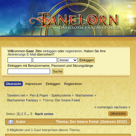
Willkommen
Gast
. Bitte
einloggen
oder
registrieren
. Haben Sie Ihre
Aktivierungs E-Mail
übersehen?
Einloggen mit Benutzername, Passwort und Sitzungslänge
Übersicht
Impressum
Einloggen
Registrieren
Tanelorn.net
»
Pen & Paper - Spielsysteme
»
Warhammer
»
Warhammer Fantasy
»
Thema:
Der Innere Feind
« vorheriges
nächstes »
DRUCKEN
Seiten: [
1
]
2
3
...
5
Nach unten
Autor
Thema: Der Innere Feind (Gelesen 20321
mal)
0 Mitglieder und 1 Gast betrachten dieses Thema.