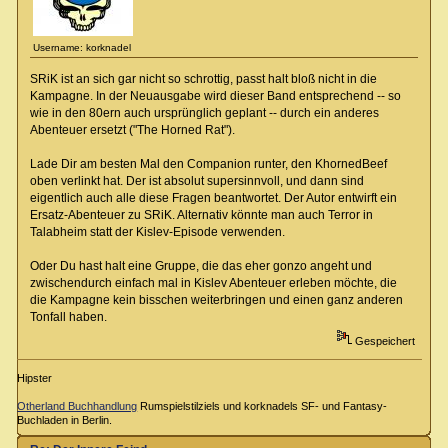
Username: korknadel
SRiK ist an sich gar nicht so schrottig, passt halt bloß nicht in die
Kampagne. In der Neuausgabe wird dieser Band entsprechend -- so
wie in den 80ern auch ursprünglich geplant -- durch ein anderes
Abenteuer ersetzt ("The Horned Rat").
Lade Dir am besten Mal den Companion runter, den KhornedBeef
oben verlinkt hat. Der ist absolut supersinnvoll, und dann sind
eigentlich auch alle diese Fragen beantwortet. Der Autor entwirft ein
Ersatz-Abenteuer zu SRiK. Alternativ könnte man auch Terror in
Talabheim statt der Kislev-Episode verwenden.
Oder Du hast halt eine Gruppe, die das eher gonzo angeht und
zwischendurch einfach mal in Kislev Abenteuer erleben möchte, die
die Kampagne kein bisschen weiterbringen und einen ganz anderen
Tonfall haben.
Gespeichert
Hipster
Otherland Buchhandlung
Rumspielstilziels und korknadels SF- und Fantasy-
Buchladen in Berlin.