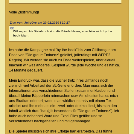
Volle Zustimmung!
Zitat von: JollyOrc am 20.02.2020 | 10:27
Will sagen: Als Steinbruch sind die Bände klasse, aber bitte nicht by the
book leiten.
Ich habe die Kampagne mal "by-the-book" bis zum Cliffhanger am
Ende von "Die graue Eminenz" geleitet, (allerdings mit WFRP2
Regeln). Wir werden sie auch zu Ende weiterspielen, aber aktuell
machen wir was anderes. Gespielt wurde jede Woche und es hat ca.
14 Monate gedauert.
Mein Eindruck war, dass die Bücher trotz ihres Umfangs noch
ziemlich viel Arbeit auf der SL-Seite erforden. Man muss sich die
Informationen aus verschiedenen Stellen zusammenklauben und
überall kleine Bäpperlein reinmachen usw. Am ehesten hat es mich
ans Studium erinnert, wenn man wirklich intensiv mit einem Text
arbeitet und ihn mehr als ein- zwei- oder dreimal liest, bis man den
Inhalt wirklich drauf hat (gilt besonders für "Die graue Eminenz"). Ich
habe auch nebenbei Word und Excel Files geführt und so
Verschiedenes nachgehalten und mit-gemanaged.
Die Spieler mussten sich ihre Erfolge hart erarbeiten. Das führte