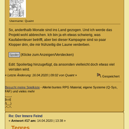
Username: Quaint
So, anderthalb Monate sind ins Land gezogen. Und ich werde das
Projekt wohl abbrechen. Ich bin ja eh etwas schwierig, was
Kaufabenteuer betrifft, aber bei dieser Kampagne sind so paar
Klopper drin, die mir frühzeitig die Laune verderben.
(Klicke zum Anzeigen/Verstecken)
Edit: Spoilertag hinzugefügt, da ansonsten vielleicht doch etwas viel
verraten wird.
«
Letzte Änderung: 16.04.2020 | 09:02 von Quaint
»
Gespeichert
Besucht meine Spielkiste
- Allerlei buntes RPG Material, eigene Systeme (Q-Sys,
FAF) und vieles mehr
,___,
[o.o]
/)__)
-"--"-
Re: Der Innere Feind
«
Antwort #17 am:
14.04.2020 | 13:38 »
Tegres