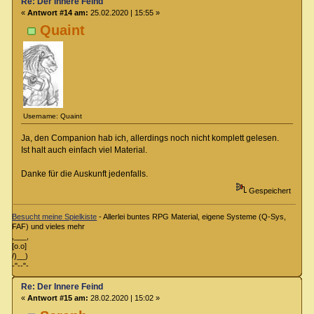
Re: Der Innere Feind
«
Antwort #14 am:
25.02.2020 | 15:55 »
Quaint
Username: Quaint
Ja, den Companion hab ich, allerdings noch nicht komplett gelesen.
Ist halt auch einfach viel Material.
Danke für die Auskunft jedenfalls.
Gespeichert
Besucht meine Spielkiste
- Allerlei buntes RPG Material, eigene Systeme (Q-Sys,
FAF) und vieles mehr
,___,
[o.o]
/)__)
-"--"-
Re: Der Innere Feind
«
Antwort #15 am:
28.02.2020 | 15:02 »