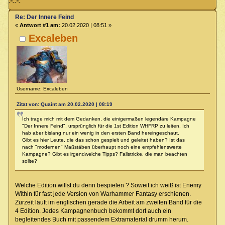
-"--"-
Re: Der Innere Feind
«
Antwort #1 am:
20.02.2020 | 08:51 »
Excaleben
Username: Excaleben
Zitat von: Quaint am 20.02.2020 | 08:19
Ich trage mich mit dem Gedanken, die einigermaßen legendäre Kampagne
"Der Innere Feind", ursprünglich für die 1st Edition WHFRP zu leiten. Ich
hab aber bislang nur ein wenig in den ersten Band hereingeschaut.
Gibt es hier Leute, die das schon gespielt und geleitet haben? Ist das
nach "modernen" Maßstäben überhaupt noch eine empfehlenswerte
Kampagne? Gibt es irgendwelche Tipps? Fallstricke, die man beachten
sollte?
Welche Edition willst du denn bespielen ? Soweit ich weiß ist Enemy
Within für fast jede Version von Warhammer Fantasy erschienen.
Zurzeit läuft im englischen gerade die Arbeit am zweiten Band für die
4 Edition. Jedes Kampagnenbuch bekommt dort auch ein
begleitendes Buch mit passendem Extramaterial drumm herum.