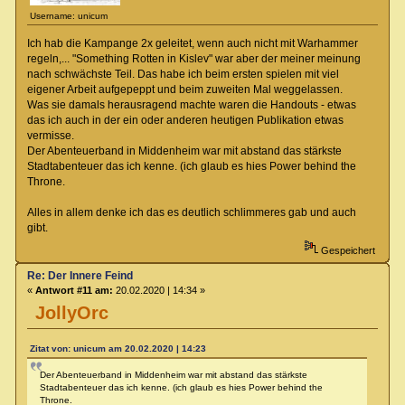
Username: unicum
Ich hab die Kampange 2x geleitet, wenn auch nicht mit Warhammer
regeln,... "Something Rotten in Kislev" war aber der meiner meinung
nach schwächste Teil. Das habe ich beim ersten spielen mit viel
eigener Arbeit aufgepeppt und beim zuweiten Mal weggelassen.
Was sie damals herausragend machte waren die Handouts - etwas
das ich auch in der ein oder anderen heutigen Publikation etwas
vermisse.
Der Abenteuerband in Middenheim war mit abstand das stärkste
Stadtabenteuer das ich kenne. (ich glaub es hies Power behind the
Throne.
Alles in allem denke ich das es deutlich schlimmeres gab und auch
gibt.
Gespeichert
Re: Der Innere Feind
«
Antwort #11 am:
20.02.2020 | 14:34 »
JollyOrc
Zitat von: unicum am 20.02.2020 | 14:23
Der Abenteuerband in Middenheim war mit abstand das stärkste
Stadtabenteuer das ich kenne. (ich glaub es hies Power behind the
Throne.