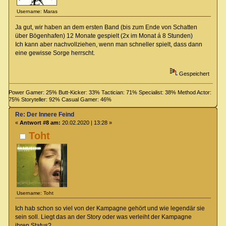
Username: Maras
Ja gut, wir haben an dem ersten Band (bis zum Ende von Schatten
über Bögenhafen) 12 Monate gespielt (2x im Monat á 8 Stunden)
Ich kann aber nachvollziehen, wenn man schneller spielt, dass dann
eine gewisse Sorge herrscht.
Gespeichert
Power Gamer: 25% Butt-Kicker: 33% Tactician: 71% Specialist: 38% Method Actor:
75% Storyteller: 92% Casual Gamer: 46%
Re: Der Innere Feind
«
Antwort #8 am:
20.02.2020 | 13:28 »
Toht
Username: Toht
Ich hab schon so viel von der Kampagne gehört und wie legendär sie
sein soll. Liegt das an der Story oder was verleiht der Kampagne
ihren Status?