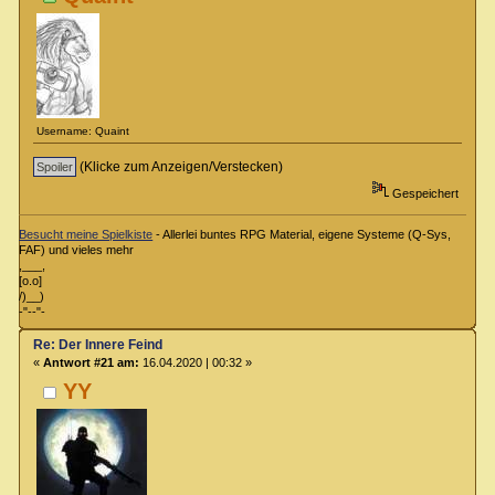
Username: Quaint
(Klicke zum Anzeigen/Verstecken)
Gespeichert
Besucht meine Spielkiste
- Allerlei buntes RPG Material, eigene Systeme (Q-Sys,
FAF) und vieles mehr
,___,
[o.o]
/)__)
-"--"-
Re: Der Innere Feind
«
Antwort #21 am:
16.04.2020 | 00:32 »
YY