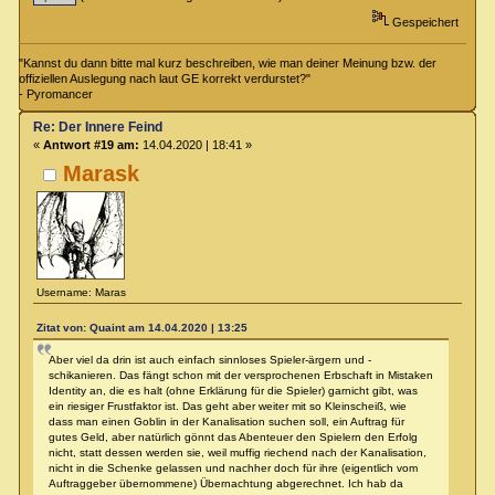
Gespeichert
"Kannst du dann bitte mal kurz beschreiben, wie man deiner Meinung bzw. der
offiziellen Auslegung nach laut GE korrekt verdurstet?"
- Pyromancer
Re: Der Innere Feind
«
Antwort #19 am:
14.04.2020 | 18:41 »
Marask
Username: Maras
Zitat von: Quaint am 14.04.2020 | 13:25
Aber viel da drin ist auch einfach sinnloses Spieler-ärgern und -
schikanieren. Das fängt schon mit der versprochenen Erbschaft in Mistaken
Identity an, die es halt (ohne Erklärung für die Spieler) garnicht gibt, was
ein riesiger Frustfaktor ist. Das geht aber weiter mit so Kleinscheiß, wie
dass man einen Goblin in der Kanalisation suchen soll, ein Auftrag für
gutes Geld, aber natürlich gönnt das Abenteuer den Spielern den Erfolg
nicht, statt dessen werden sie, weil muffig riechend nach der Kanalisation,
nicht in die Schenke gelassen und nachher doch für ihre (eigentlich vom
Auftraggeber übernommene) Übernachtung abgerechnet. Ich hab da