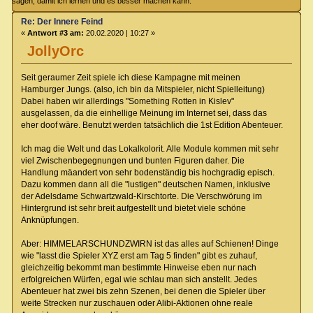
sagen, damit ich lernen und es besser machen kann.
Re: Der Innere Feind
«
Antwort #3 am:
20.02.2020 | 10:27 »
JollyOrc
Seit geraumer Zeit spiele ich diese Kampagne mit meinen
Hamburger Jungs. (also, ich bin da Mitspieler, nicht Spielleitung)
Dabei haben wir allerdings "Something Rotten in Kislev"
ausgelassen, da die einhellige Meinung im Internet sei, dass das
eher doof wäre. Benutzt werden tatsächlich die 1st Edition Abenteuer.
Ich mag die Welt und das Lokalkolorit. Alle Module kommen mit sehr
viel Zwischenbegegnungen und bunten Figuren daher. Die
Handlung mäandert von sehr bodenständig bis hochgradig episch.
Dazu kommen dann all die "lustigen" deutschen Namen, inklusive
der Adelsdame Schwartzwald-Kirschtorte. Die Verschwörung im
Hintergrund ist sehr breit aufgestellt und bietet viele schöne
Anknüpfungen.
Aber: HIMMELARSCHUNDZWIRN ist das alles auf Schienen! Dinge
wie "lasst die Spieler XYZ erst am Tag 5 finden" gibt es zuhauf,
gleichzeitig bekommt man bestimmte Hinweise eben nur nach
erfolgreichen Würfen, egal wie schlau man sich anstellt. Jedes
Abenteuer hat zwei bis zehn Szenen, bei denen die Spieler über
weite Strecken nur zuschauen oder Alibi-Aktionen ohne reale