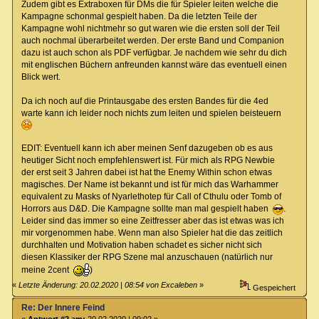
Zudem gibt es Extraboxen für DMs die für Spieler leiten welche die
Kampagne schonmal gespielt haben. Da die letzten Teile der
Kampagne wohl nichtmehr so gut waren wie die ersten soll der Teil
auch nochmal überarbeitet werden. Der erste Band und Companion
dazu ist auch schon als PDF verfügbar. Je nachdem wie sehr du dich
mit englischen Büchern anfreunden kannst wäre das eventuell einen
Blick wert.
Da ich noch auf die Printausgabe des ersten Bandes für die 4ed
warte kann ich leider noch nichts zum leiten und spielen beisteuern
EDIT: Eventuell kann ich aber meinen Senf dazugeben ob es aus
heutiger Sicht noch empfehlenswert ist. Für mich als RPG Newbie
der erst seit 3 Jahren dabei ist hat the Enemy Within schon etwas
magisches. Der Name ist bekannt und ist für mich das Warhammer
equivalent zu Masks of Nyarlethotep für Call of Cthulu oder Tomb of
Horrors aus D&D. Die Kampagne sollte man mal gespielt haben
.
Leider sind das immer so eine Zeitfresser aber das ist etwas was ich
mir vorgenommen habe. Wenn man also Spieler hat die das zeitlich
durchhalten und Motivation haben schadet es sicher nicht sich
diesen Klassiker der RPG Szene mal anzuschauen (natürlich nur
meine 2cent
)
«
Letzte Änderung: 20.02.2020 | 08:54 von Excaleben
»
Gespeichert
Re: Der Innere Feind
«
Antwort #2 am:
20.02.2020 | 09:02 »