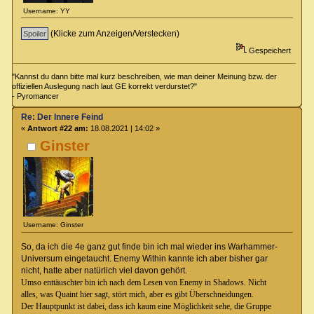
Username: YY
(Klicke zum Anzeigen/Verstecken)
Gespeichert
"Kannst du dann bitte mal kurz beschreiben, wie man deiner Meinung bzw. der
offiziellen Auslegung nach laut GE korrekt verdurstet?"
- Pyromancer
Re: Der Innere Feind
«
Antwort #22 am:
18.08.2021 | 14:02 »
Ginster
Username: Ginster
So, da ich die 4e ganz gut finde bin ich mal wieder ins Warhammer-
Universum eingetaucht. Enemy Within kannte ich aber bisher gar
nicht, hatte aber natürlich viel davon gehört.
Umso enttäuschter bin ich nach dem Lesen von Enemy in Shadows. Nicht
alles, was Quaint hier sagt, stört mich, aber es gibt Überschneidungen.
Der Hauptpunkt ist dabei, dass ich kaum eine Möglichkeit sehe, die Gruppe