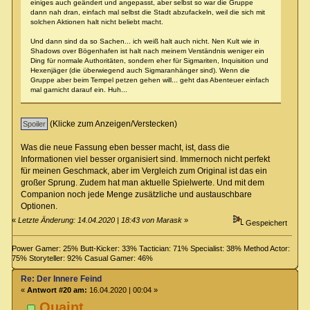
einiges auch geändert und angepasst, aber selbst so war die Gruppe
dann nah dran, einfach mal selbst die Stadt abzufackeln, weil die sich mit
solchen Aktionen halt nicht beliebt macht.
Und dann sind da so Sachen... ich weiß halt auch nicht. Nen Kult wie in
Shadows over Bögenhafen ist halt nach meinem Verständnis weniger ein
Ding für normale Authoritäten, sondern eher für Sigmariten, Inquisition und
Hexenjäger (die überwiegend auch Sigmaranhänger sind). Wenn die
Gruppe aber beim Tempel petzen gehen will... geht das Abenteuer einfach
mal garnicht darauf ein. Huh...
(Klicke zum Anzeigen/Verstecken)
Was die neue Fassung eben besser macht, ist, dass die
Informationen viel besser organisiert sind. Immernoch nicht perfekt
für meinen Geschmack, aber im Vergleich zum Original ist das ein
großer Sprung. Zudem hat man aktuelle Spielwerte. Und mit dem
Companion noch jede Menge zusätzliche und austauschbare
Optionen.
«
Letzte Änderung: 14.04.2020 | 18:43 von Marask
»
Gespeichert
Power Gamer: 25% Butt-Kicker: 33% Tactician: 71% Specialist: 38% Method Actor:
75% Storyteller: 92% Casual Gamer: 46%
Re: Der Innere Feind
«
Antwort #20 am:
16.04.2020 | 00:04 »
Quaint