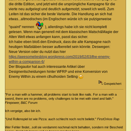
die dritte Edition, und jetzt wird die ursprüngliche Kampagne für die
vierte neu aufgelegt und deutlich aufgemotzt, soweit ich weiß. Zum
Leiten ist das sicher die beste Variante. Die Handlung an sich hat
etwas...altmodisches (im Englischen würde ich sie putzigerweise
"quaint" nennen
), allerdings habe ich sie nicht komplett
gelesen. Wenn man generell mit dem klassischen Matsch&Magie der
Alten Welt etwas anfangen kann, passt das sicher.
Ich habe eben bloß den Eindruck, dass die alte Kampagne nach
heutigen Maßstäben besser aufbereitet sein könnte. Deswegen:
Neue Version oder du nutzt das hier
https://awesomeliesblog.wordpress.com/2019/02/03/the-enemy-
within-a-companion-6/
Der Blogautor hat auch interessante Artikel über
Designentscheidungen hinter WFRP und eine Konversion von
Enemy Within zu einem cthulhoiden Setting
Gespeichert
"For a man with a hammer, all problems start to look like nails. For a man with a
sword, there are no problems, only challenges to be met with steel and faith."
Firepower, B&C Forum
Ich vergeige, also bin ich.
"Und Rollenspiel ist wie Pizza: auch schlecht noch recht beliebt."
FirstOrkos Rap
Wer Fehler findet...soll sie verdammt nochmal nicht behalten, sondern mir Bescheid