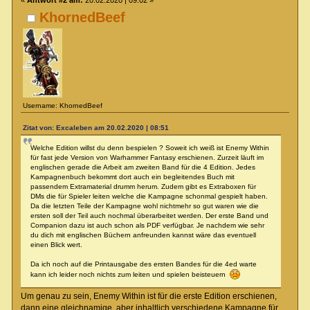
KhornedBeef
Username: KhornedBeef
Zitat von: Excaleben am 20.02.2020 | 08:51
Welche Edition willst du denn bespielen ? Soweit ich weiß ist Enemy Within
für fast jede Version von Warhammer Fantasy erschienen. Zurzeit läuft im
englischen gerade die Arbeit am zweiten Band für die 4 Edition. Jedes
Kampagnenbuch bekommt dort auch ein begleitendes Buch mit
passendem Extramaterial drumm herum. Zudem gibt es Extraboxen für
DMs die für Spieler leiten welche die Kampagne schonmal gespielt haben.
Da die letzten Teile der Kampagne wohl nichtmehr so gut waren wie die
ersten soll der Teil auch nochmal überarbeitet werden. Der erste Band und
Companion dazu ist auch schon als PDF verfügbar. Je nachdem wie sehr
du dich mit englischen Büchern anfreunden kannst wäre das eventuell
einen Blick wert.
Da ich noch auf die Printausgabe des ersten Bandes für die 4ed warte
kann ich leider noch nichts zum leiten und spielen beisteuern
Um genau zu sein, Enemy Within ist für die erste Edition erschienen,
dann eine gleichnamige, aber inhaltlich verschiedene Kampagne für